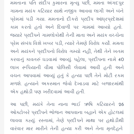
મમતાના
પતિ
સંદીપ
કુમારના
મૃત્યુ પછી, મમતા
અંગદપુર
ગામના મયંક
કટિયાર
સાથે નજીક આવવા લાગી અને બંને
પ્રેમમાં
પડી ગયા.
મમતાનો
દીકરો પ્રદીપ
આંધ્રપ્રદેશમાં
કામ કરતો હતો અને દિવાળી પર ગામમાં આવ્યો હતો.
જ્યારે
પ્રદીપને
ગામલોકોથી
તેની માતા અને મયંક વચ્ચેના
પ્રેમ સંબંધ વિશે ખબર પડી, ત્યારે તેમણે વિરોધ કર્યો. મમતા
અને
મયંકને
પ્રદીપનો
વિરોધ
ગમ્યો
નહીં, તેથી તેને ખતમ
કરવાનું કાવતરું
ઘડવામાં
આવ્યું. પહેલા,
પ્રદીપના
નામે 40
લાખ રૂપિયાની વીમા પોલિસી લેવામાં આવી હતી અને
વચન આપવામાં આવ્યું હતું કે હત્યા પછી તેને મોટી રકમ
મળશે.
હત્યાને
અકસ્માત જેવો
દેખાડવા
માટે બજારમાંથી
એક હથોડી પણ
ખરીદવામાં
આવી હતી.
આ પછી,
મયંકે
તેના નાના ભાઈ ઋષિ
કટિયારને
26
ઓક્ટોબરે
પ્રદીપને
ભોજન આપવાના બહાને એક હોટલમાં
લાવવા કહ્યું. રસ્તામાં, તેણે
પ્રદીપને
માથા પર
હથોડીથી
વારંવાર માર મારીને તેની હત્યા કરી અને તેના
મૃતદેહને