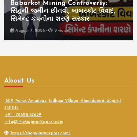
Babarkot Mining Controversy:
સિંહની જમીન છીનવી, બાબરકોટ વિવાદ,
સિમેન્ટ કંપનીના શરણે સરકાર
August 7, 2026
9 views
About Us
609, Venus Amadeus, Jodhpur Village, Ahmedabad, Gujarat
380015
+91 - 78628 57629
info@TheGujaratReport.com
https://thegujaratreport.com/