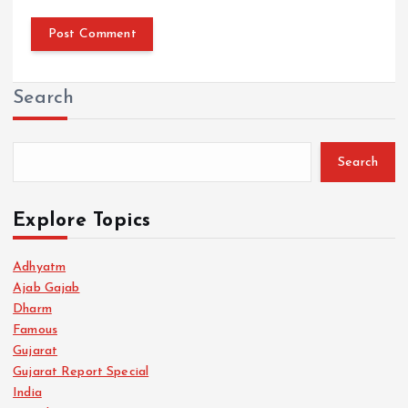
Search
Search
Explore Topics
Adhyatm
Ajab Gajab
Dharm
Famous
Gujarat
Gujarat Report Special
India