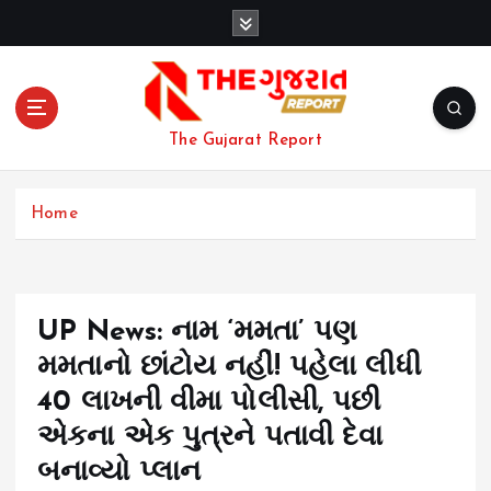
S
k
i
p
t
o
The Gujarat Report
c
o
n
Home
t
e
n
t
UP News: નામ ‘મમતા’ પણ
મમતાનો છાંટોય નહીં! પહેલા લીધી
40 લાખની વીમા પોલીસી, પછી
એકના એક પુત્રને પતાવી દેવા
બનાવ્યો પ્લાન