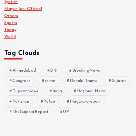
Jyotish
Mayur Jani Official
Others
Sports
Today
World
Tag Clouds
Ahmedabad
BJP
BreakingNews
Congress
crime
Donald Trump
Gujarat
GujaratNews
India
National News
Pakistan
Police
thegujarareport
TheGujaratReport
UP