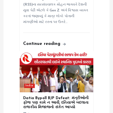
(RSS)ના સરસંઘચાલક મોહન ભાગવતે દેશની
યુવા પેઢી એટલે કે Gen Z અંગે વિશ્વાસ વ્યક્ત
કરતાં જણાવ્યું કે માત્ર લોકો પોતાની
માંગણીઓ માટે રસ્તા પર ઉતરે…
Continue reading
India
Datia Bypoll BJP Defeat: મંત્રીઓની
ફોજ પણ કામે ન આવી, દતિયાએ બદલાતા
રાજકીય મિજાજનો સંકેત આપ્યો