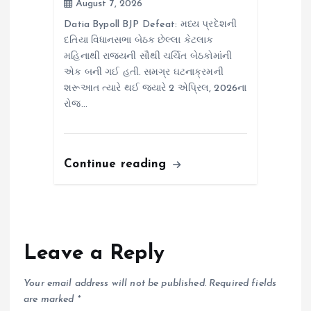
August 7, 2026
Datia Bypoll BJP Defeat: મધ્ય પ્રદેશની
દતિયા વિધાનસભા બેઠક છેલ્લા કેટલાક
મહિનાથી રાજ્યની સૌથી ચર્ચિત બેઠકોમાંની
એક બની ગઈ હતી. સમગ્ર ઘટનાક્રમની
શરૂઆત ત્યારે થઈ જ્યારે 2 એપ્રિલ, 2026ના
રોજ…
Continue reading
Leave a Reply
Your email address will not be published.
Required fields
are marked
*