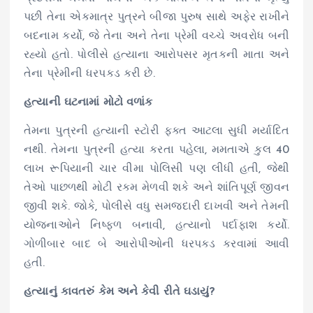
પછી તેના એકમાત્ર પુત્રને બીજા પુરુષ સાથે
અફેર
રાખીને
બદનામ કર્યો, જે તેના અને તેના પ્રેમી વચ્ચે અવરોધ બની
રહ્યો હતો. પોલીસે
હત્યાના
આરોપસર
મૃતકની
માતા અને
તેના પ્રેમીની ધરપકડ કરી છે.
હત્યાની
ઘટનામાં મોટો વળાંક
તેમના પુત્રની
હત્યાની
સ્ટોરી
ફક્ત આટલા સુધી મર્યાદિત
નથી. તેમના પુત્રની હત્યા કરતા પહેલા,
મમતાએ
કુલ
40
લાખ રૂપિયાની ચાર વીમા પોલિસી પણ લીધી હતી, જેથી
તેઓ પાછળથી મોટી રકમ મેળવી શકે અને
શાંતિપૂર્ણ
જીવન
જીવી શકે. જોકે, પોલીસે વધુ સમજદારી દાખવી અને તેમની
યોજનાઓને
નિષ્ફળ બનાવી,
હત્યાનો
પર્દાફાશ કર્યો.
ગોળીબાર બાદ બે
આરોપીઓની
ધરપકડ કરવામાં આવી
હતી.
હત્યાનું
કાવતરું કેમ અને કેવી રીતે
ઘડાયું
?