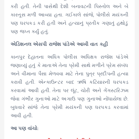
કરી હતી. તેની પાસેથી દેશી બનાવટની પિસ્તોલ અને બે
કારતૂસ મળી આવ્યા હતા.
ગઈકાલે
સાંજે, પોલીસે
મયંકની
પણ ધરપકડ કરી હતી અને
હત્યાનું
પ્રતીક ગણાતું
હથોડું
પણ જપ્ત કર્યું હતું.
એડિશનલ
એસપી
રાજેશ
પાંડેએ
આખી વાત કહી
કાનપુર
દેહાતના
અધિક પોલીસ
અધિક્ષક
રાજેશ
પાંડેએ
જણાવ્યું હતું કે માતાએ તેના પ્રેમી સાથે મળીને પ્રેમ સંબંધ
અને
વીમાના
પૈસા મેળવવા માટે તેના પુત્ર
પ્રદીપની
હત્યા
કરાવી હતી.
એન્કાઉન્ટર
બાદ ઋષિ
કટિયારની
ધરપકડ
કરવામાં આવી હતી. તેના પર લૂંટ, ચોરી અને
ગેંગસ્ટરિઝમ
જેવા ગંભીર
ગુનાઓ
માટે અગાઉ પણ
ગુનાઓ
નોંધાયેલા
છે.
બુધવારે સાંજે તેના પ્રેમી
મયંકની
પણ ધરપકડ કરવામાં
આવી હતી.
આ પણ વાંચો: