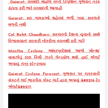
Gujarat: વરસાદી માહોલ વચ્ચે ડિપ્રેશન ગુજરાત તરફ
ફંટાતા ફરી ભારે વરસાદની આગાહી
Gujarat: 60 ગામડાઓ શહેરમાં ભળી ગયા, સવલતો
મળતી નથી
Col Rohit Chaudhary: સરકારનો દેશના યુવાનો સાથે
વિશ્વાસઘાત!, સરકારી નોકરીના વચનથી ફરી ગઈ!
Montha Cyclone: આંધ્રપ્રદેશમાં આજે ‘મોન્થા’
વાવાઝોડું 100 કિમી ઝડપે લેન્ડફોલ થશે, હાઈ એલર્ટ
અપાયું, તંત્ર સ્ટેન્ડબાય
Gujarat Cyclone Forecast: ગુજરાત પર ચક્રવાતી
સંકટને લઈ ભારતીય કોસ્ટ ગાર્ડ દ્વારા અપાયું &#8216;રેડ
એલર્ટ&#8217;