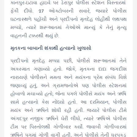
કાનપુર-
ઇટાવા
હાઇવે
પર
ડેરાપુર
પોલીસ સ્ટેશન વિસ્તારમાં
ફેંકી દીધો. 27
ઓક્ટોબરની
સવારે, જ્યારે પોલીસ
ઘટનાસ્થળે
પહોંચી અને
પ્રદીપનો
મૃતદેહ
લોહીથી
લથપથ
મળ્યો, ત્યારે શરૂઆતમાં તેઓએ
માન્યું
કે તેનું મૃત્યુ
વાહનની
ટક્કરથી
થયું છે.
મૃતકના
બાબાની શંકાથી
હત્યાનો
ખુલાસો
પ્રદીપનો
મૃતદેહ મળ્યા પછી, પોલીસે શરૂઆતમાં તેને
અકસ્માત
ગણાવ્યો
હતો. જોકે,
મૃતકના
દાદા જગદીશ
નારાયણે પોલીસને મમતા અને
મયંકના
પ્રેમ સંબંધ વિશે
જણાવ્યું હતું, અને
ગ્રામજનોએ
પણ પોલીસ
સ્ટેશનમાં
હોબાળો
મચાવ્યો
હતો, જેના પગલે પોલીસે મયંક અને ઋષિ
સામે
હત્યાનો
કેસ નોંધ્યો હતો. આ દરમિયાન, પોલીસ
મયંક અને ઋષિને શોધી રહી હતી. જ્યારે પોલીસ
ટીમે
અંગદપુર
નજીક ઋષિને ઘેરી લીધો, ત્યારે ઋષિએ પોલીસ
ટીમ પર
પિસ્તોલથી
ગોળીબાર કર્યો. જવાબી
ગોળીબારમાં
ઋષિને પગમાં ગોળી વાગી હતી, અને પોલીસે તેની ધરપકડ