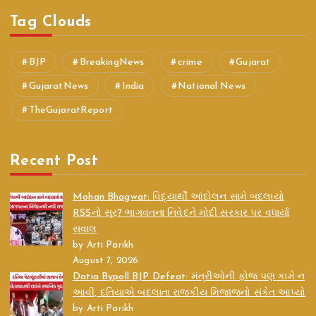
Tag Clouds
BJP
BreakingNews
crime
Gujarat
GujaratNews
India
National News
TheGujaratReport
Recent Post
Mohan Bhagwat: વિદ્યાર્થી આંદોલન સામે બદલાયો
RSSનો સૂર? ભાગવતના નિવેદને મોદી સરકાર પર વધાર્યા
સવાલ
by Arti Parikh
August 7, 2026
Datia Bypoll BJP Defeat: મંત્રીઓની ફોજ પણ કામે ન
આવી, દતિયાએ બદલાતા રાજકીય મિજાજનો સંકેત આપ્યો
by Arti Parikh