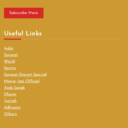
Subscribe Here
Useful Links
India
Gujarat
World
Sports
Gujarat Report Special
Mayur Jani Official
Ajab Gajab
Dharm
Jyotish
Adhyatm
Others