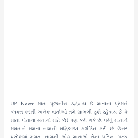
UP News:
માતા
પુજનીય
કહેવાય છે
માતાના
પ્રેમને
વ્યક્ત કરતી અનેક
વાર્તાઓ
તમે સાંભળી હશે
રહેવાય
છે કે
માતા પોતાના સંતાનો માટે કંઈ પણ કરી શકે છે.
પરંતું
માતાને
મમતાને
મમતા નામની
મહિલાએ
કલંકિત કરી છે. ઉત્તર
પ્રદેશમાં મમતા નામની એક માતાએ તેના પતિના મૃત્યુ