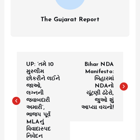
The Gujarat Report
P
UP: ‘તમે 10
Bihar NDA
o
મુસ્લીમ
Manifesto:
છોકરીને લઈને
બિહારમાં
જાઓ,
NDAનો
s
લગ્નની
ચૂંટણી ઢંઢેરો,
જવાબદારી
જુઓ શું
t
અમારી’,
આપ્યા વચનો!
ભાજપ પૂર્વ
n
MLAનું
વિવાદાસ્પદ
a
નિવેદન