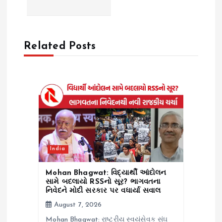
v
i
Related Posts
g
a
t
i
India
o
Mohan Bhagwat: વિદ્યાર્થી આંદોલન
n
સામે બદલાયો RSSનો સૂર? ભાગવતના
નિવેદને મોદી સરકાર પર વધાર્યા સવાલ
August 7, 2026
Mohan Bhagwat: રાષ્ટ્રીય સ્વયંસેવક સંઘ