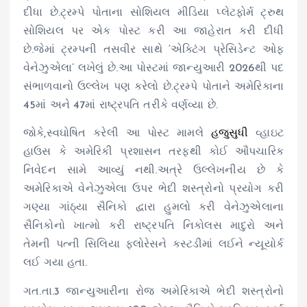
દીધા છે.ટ્રમ્પે પોતાના સોશિયલ મીડિયા પ્લેટફોર્મ ટ્રુથ
સોશિયલ પર એક પોસ્ટ કરી આ જાહેરાત કરી દીધી
છે.જેમાં ટ્રમ્પની તસવીર સાથે ‘એક્ટિંગ પ્રેસિડેન્ટ ઓફ
વેનેઝુએલા’ લખેલું છે.આ પોસ્ટમાં જાન્યુઆરી 2026થી પદ
સંભાળવાનો ઉલ્લેખ પણ કરેલો છે.ટ્રમ્પે પોતાને અમેરિકાના
45માં અને 47માં રાષ્ટ્રપતિ તરીકે વર્ણવ્યા છે.
જોકે,સ્વઘોષિત કરેલી આ પોસ્ટ મામલે
હજુસુધી
વ્હાઇટ
હાઉસ કે અમેરિકી પ્રશાસન તરફથી કોઈ ઔપચારિક
નિવેદન સામે આવ્યું નથી.અત્રે ઉલ્લેખનીય છે કે
અમેરિકાએ વેનેઝુએલા ઉપર ભેદી શસ્ત્રોનો પ્રયોગ કરી
ગણ્યા ગાંઠ્યા સૈનિકો દ્વારા હુમલો કરી વેનેઝુએલાના
સૈનિકોનો ખાત્મો કરી રાષ્ટ્રપતિ નિકોલસ માદુરો અને
તેમની પત્ની સિલિયા ફ્લોરેસને કસ્ટડીમાં લઈને ન્યૂયોર્ક
લઈ ગયા હતા.
ગત.તા.3 જાન્યુઆરીના રોજ અમેરિકાએ ભેદી શસ્ત્રોનો