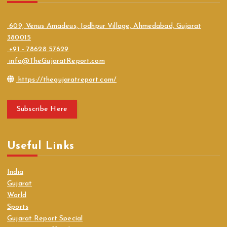
609, Venus Amadeus, Jodhpur Village, Ahmedabad, Gujarat
380015
+91 - 78628 57629
info@TheGujaratReport.com
https://thegujaratreport.com/
Subscribe Here
Useful Links
India
Gujarat
World
Sports
Gujarat Report Special