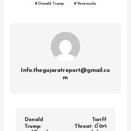
Donald Trump
Venezuela
Info.thegujaratreport@gmail.co
m
P
Donald
Tariff
o
Trump:
Threat: ઈરાન