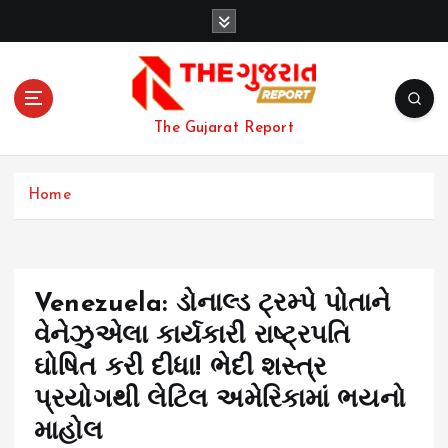
S
k
i
p
t
o
The Gujarat Report
c
o
n
Home
t
e
n
t
Venezuela: ડોનાલ્ડ ટ્રમ્પે પોતાને
વેનેઝુએલા કાર્યકારી રાષ્ટ્રપતિ
ઘોષિત કરી દીધા! ભેદી શસ્ત્ર
પ્રયોગથી લેટિલ અમેરિકામાં ભયનો
માહોલ