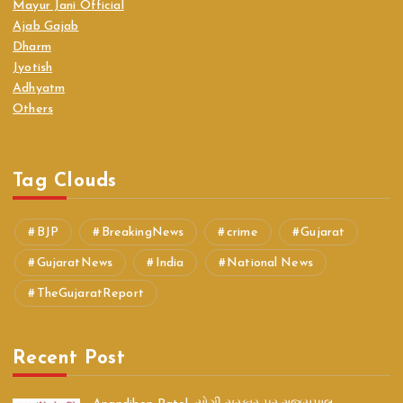
Mayur Jani Official
Ajab Gajab
Dharm
Jyotish
Adhyatm
Others
Tag Clouds
BJP
BreakingNews
crime
Gujarat
GujaratNews
India
National News
TheGujaratReport
Recent Post