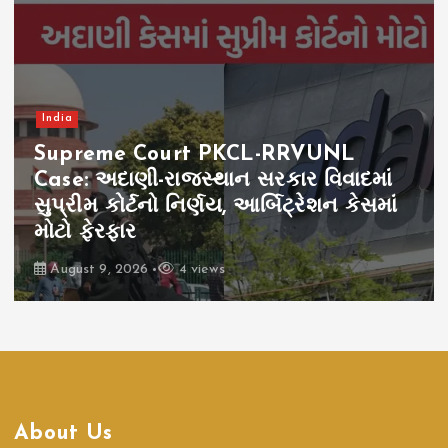
India
Supreme Court PKCL-RRVUNL
Case: અદાણી-રાજસ્થાન સરકાર વિવાદમાં
સુપ્રીમ કોર્ટનો નિર્ણય, આર્બિટ્રેશન કેસમાં
મોટો ફેરફાર
August 9, 2026
4 views
About Us