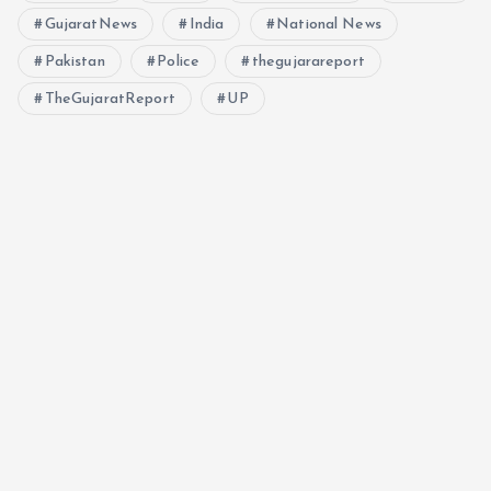
GujaratNews
India
National News
Pakistan
Police
thegujarareport
TheGujaratReport
UP