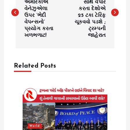
અમેરિકાએ
સાથે વેપાર
વેનેઝુએલા
કરતા દેશોએ
s
ઉપર ‘ભેદી
25 ટકા ટેરિફ
વેપન્સનો’
ચૂકવવો પડશે ;
t
પ્રયોગ કરતા
ટ્રમ્પની
ખળભળાટ!
જાહેરાત
n
a
Related Posts
v
i
g
a
t
World