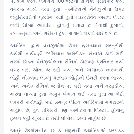
પ્રયોગ કરતા લગભગ 100 જેટલા સૈનિકો પ્રતિકાર કર્યા
વગરજ માર્યા ગયા હતા. અમેરિકાએ વેનેઝુએલા ઉપર
જેહથિયારોનો પ્રયોગ કર્યો હતો માઇક્રોવેવ અથવા લેઝર
જેવી ઊર્જા આધારિત હોવાનું મનાય છે તેનાથી દુખાવો,
રક્તસ્ત્રાવ અને શરીરને ટૂંકા ગાળાનો લકવો થઈ શકે છે.
અમેરિકા દ્વારા વેનેઝુએલા ઉપર રહસ્યમય શસ્ત્રોથી
થયેલી કાર્યવાહી દરમિયાન અમેરીકન સેનાએ કોઈ ભેદી
તરંગો છોડતા વેનેઝુએલાના સૈનિકો કોઇપણ પ્રતિકાર કર્યા
વગર બસ જોતા જ રહી ગયા અને અચાનક નાકમાંથી
લોહી નીકળવા લાગ્યું કેટલાક લોહીની ઉલટી કરવા લાગ્યા
અને અનેક સૈનિકો જમીન પર પડી ગયા અને તરફડીયા
મારવા લાગ્યા હતા અમુક બેભાન થઈ ગયા હતા.આ ભેદી
લશ્કરી કાર્યવાહી બાદ સમગ્ર લેટિન અમેરિકામાં ગભરાટનો
માહોલ છે, હવે મેક્સિકો પણ અમેરિકાના લિસ્ટમાં હોવાનું
ટ્રમ્પ કહી ચૂક્યા છે તેથી લોકોમાં ડરનો માહોલ છે.
અત્રે ઉલ્લેખનીય છે કે માદુરોની અમેરિકાએ ધરપકડ