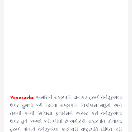
Venezuela:
અમેરિકી રાષ્ટ્રપતિ ડોનાલ્ડ ટ્રમ્પે વેનેઝુએલા
ઉપર હુમલો કરી ત્યાંના રાષ્ટ્રપતિ નિકોલસ માદુરો અને
તેમની પત્ની સિલિયા ફ્લોરેસને અરેસ્ટ કરી વેનેઝુએલા
ઉપર હવે કબ્જો કરી લીધો છે.અમેરિકી રાષ્ટ્રપતિ ડોનાલ્ડ
ટ્રમ્પે પોતાને વેનેઝુએલા કાર્યકારી રાષ્ટ્રપતિ ઘોષિત કરી