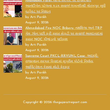
Anandiben Patel: યોગી સરકાર પર રાજ્યપાલ
આનંદીબેન પટેલના કડક સવાલ! લખનઉથી ગોરખપુર સુધી
વહીવટ પર નિશાન
by Arti Parikh
August 9, 2026
Ahmedabad Fire NOC Bribery: તક્ષશિલા અને TRP
ગેમ ઝોન પછી ફરી ફાયર સેફ્ટી પર સવાલ! અમદાવાદમાં
ફાયર NOC કૌભાંડનો પર્દાફાશ
by Arti Parikh
August 9, 2026
Supreme Court PKCL-RRVUNL Case: અદાણી-
રાજસ્થાન સરકાર વિવાદમાં સુપ્રીમ કોર્ટનો નિર્ણય,
આર્બિટ્રેશન કેસમાં મોટો ફેરફાર
by Arti Parikh
August 9, 2026
Copyright © 2026 thegujaratreport.com