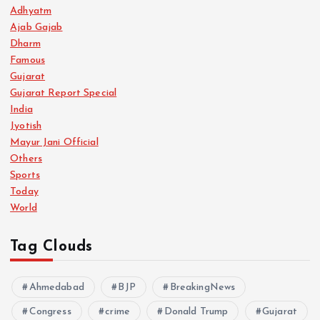
Adhyatm
Ajab Gajab
Dharm
Famous
Gujarat
Gujarat Report Special
India
Jyotish
Mayur Jani Official
Others
Sports
Today
World
Tag Clouds
Ahmedabad
BJP
BreakingNews
Congress
crime
Donald Trump
Gujarat