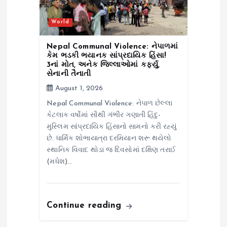
World
Nepal Communal Violence: નેપાળમાં
કેમ ભડકી ભયાનક સાંપ્રદાયિક હિંસા!
3નાં મોત, અનેક જિલ્લાઓમાં કર્ફ્યુ,
સેનાની તૈનાતી
August 1, 2026
Nepal Communal Violence: નેપાળ છેલ્લા
કેટલાક વર્ષોમાં સૌથી ગંભીર ગણાતી હિંદુ-
મુસ્લિમ સાંપ્રદાયિક હિંસાનો સામનો કરી રહ્યું
છે. ધાર્મિક શોભાયાત્રા દરમિયાન શરૂ થયેલો
સ્થાનિક વિવાદ થોડા જ દિવસોમાં દક્ષિણ તરાઈ
(મધેશ)…
Continue reading