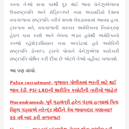
કરતા તેઓ સત્તા પરથી દૂર થઈ જતા વેનેઝુએલાના
ઉપરાષ્ટ્રપતિ અને રોડ્રિગ્ઝને ગયા અઠવાડિયે દેશના
વચગાળાના રાષ્ટ્રપતિ તરીકે શપથ લેવડાવવામાં આવ્યા હતા.
ટ્રમ્પના મતે, વચગાળાની સરકાર અમેરિકાના નિયંત્રણ
હેઠળ કામ કરશે અને તેલના ભંડાર હવેથી અમેરિકાનો
કબ્જો રહેશે.દરમિયાન નવા અપડેટમાં હવે અમેરિકી
રાષ્ટ્રપતિ ડોનાલ્ડ ટ્રમ્પે પોતાને વેનેઝુએલા કાર્યકારી
રાષ્ટ્રપતિ ઘોષિત કરી દીધા છે એટલે તેઓ વહીવટ ચલાવશે.
આ પણ વાંચો:
Police recruitment: ગુજરાત પોલીસમાં ભરતી માટે થઈ
જાવ રેડી; PSI-LRDની શારીરિક કસોટીની તારીખો જાહેર!
Narendramodi: પૂર્વ ગૃહમંત્રી હરેન પંડ્યા હત્યામાં પિતા
વિઠ્ઠલ પંડ્યાએ નરેન્દ્ર મોદીને કેમ જવાબદાર ગણાવ્યા?
22 વર્ષ બાદ ફરી સળવળાટ!