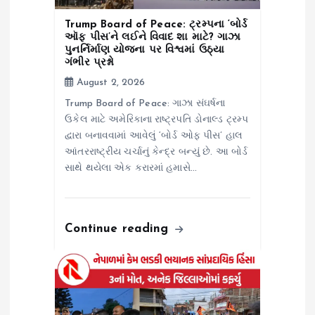
i
Trump Board of Peace: ટ્રમ્પના ‘બોર્ડ
ઑફ પીસ’ને લઈને વિવાદ શા માટે? ગાઝા
o
પુનર્નિર્માણ યોજના પર વિશ્વમાં ઉઠ્યા
ગંભીર પ્રશ્નો
August 2, 2026
n
Trump Board of Peace: ગાઝા સંઘર્ષના
ઉકેલ માટે અમેરિકાના રાષ્ટ્રપતિ ડોનાલ્ડ ટ્રમ્પ
દ્વારા બનાવવામાં આવેલું ‘બોર્ડ ઓફ પીસ’ હાલ
આંતરરાષ્ટ્રીય ચર્ચાનું કેન્દ્ર બન્યું છે. આ બોર્ડ
સાથે થયેલા એક કરારમાં હમાસે…
Continue reading