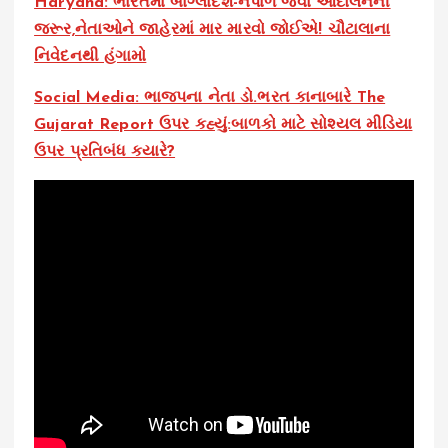
Haryana: ભારતમાં બાંગ્લાદેશ-નેપાળ જેવા આંદોલનની
જરૂર,નેતાઓને જાહેરમાં માર મારવો જોઈએ! ચૌટાલાના
નિવેદનથી હંગામો
Social Media: ભાજપના નેતા ડો.ભરત કાનાબારે The
Gujarat Report ઉપર કહ્યું:બાળકો માટે સોશ્યલ મીડિયા
ઉપર પ્રતિબંધ ક્યારે?