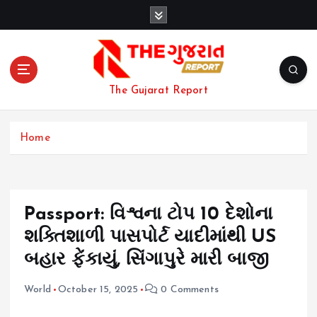
S
k
i
p
t
o
The Gujarat Report
c
o
n
Home
t
e
n
t
Passport: વિશ્વના ટોપ 10 દેશોના
શક્તિશાળી પાસપોર્ટ યાદીમાંથી US
બહાર ફેંકાયું, સિંગાપુરે મારી બાજી
World
October 15, 2025
0 Comments