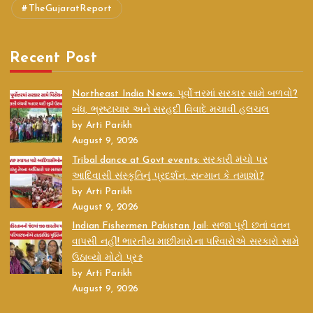
TheGujaratReport
Recent Post
Northeast India News: પૂર્વોત્તરમાં સરકાર સામે બળવો?
બંધ, ભ્રષ્ટાચાર અને સરહદી વિવાદે મચાવી હલચલ
by Arti Parikh
August 9, 2026
Tribal dance at Govt events: સરકારી મંચો પર
આદિવાસી સંસ્કૃતિનું પ્રદર્શન, સન્માન કે તમાશો?
by Arti Parikh
August 9, 2026
Indian Fishermen Pakistan Jail: સજા પૂરી છતાં વતન
વાપસી નહીં! ભારતીય માછીમારોના પરિવારોએ સરકારો સામે
ઉઠાવ્યો મોટો પ્રશ્ન
by Arti Parikh
August 9, 2026