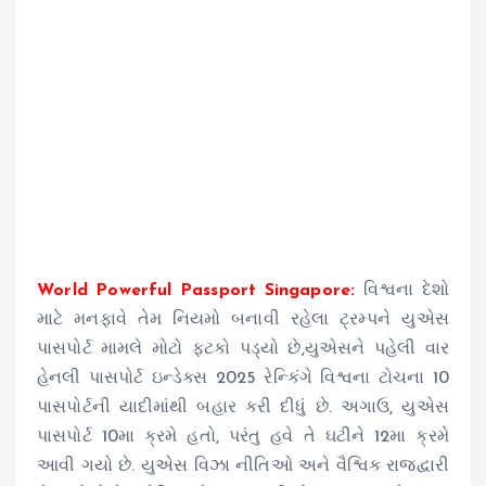
World Powerful Passport Singapore:
વિશ્વના દેશો
માટે મનફાવે તેમ નિયમો બનાવી રહેલા ટ્રમ્પને યુએસ
પાસપોર્ટ મામલે મોટો ફટકો પડ્યો છે,યુએસને પહેલી વાર
હેનલી પાસપોર્ટ ઇન્ડેક્સ 2025 રેન્કિંગે વિશ્વના ટોચના 10
પાસપોર્ટની યાદીમાંથી બહાર કરી દીધું છે. અગાઉ, યુએસ
પાસપોર્ટ 10મા ક્રમે હતો, પરંતુ હવે તે ઘટીને 12મા ક્રમે
આવી ગયો છે. યુએસ વિઝા નીતિઓ અને વૈશ્વિક રાજદ્વારી