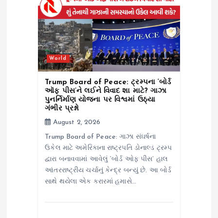
a
t
i
World
o
Trump Board of Peace: ટ્રમ્પના ‘બોર્ડ
ઑફ પીસ’ને લઈને વિવાદ શા માટે? ગાઝા
પુનર્નિર્માણ યોજના પર વિશ્વમાં ઉઠ્યા
n
ગંભીર પ્રશ્નો
August 2, 2026
Trump Board of Peace: ગાઝા સંઘર્ષના
ઉકેલ માટે અમેરિકાના રાષ્ટ્રપતિ ડોનાલ્ડ ટ્રમ્પ
દ્વારા બનાવવામાં આવેલું ‘બોર્ડ ઓફ પીસ’ હાલ
આંતરરાષ્ટ્રીય ચર્ચાનું કેન્દ્ર બન્યું છે. આ બોર્ડ
સાથે થયેલા એક કરારમાં હમાસે…