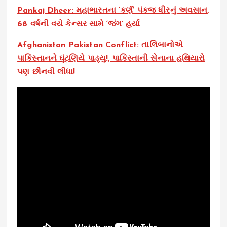
Pankaj Dheer: મહાભારતના ‘કર્ણ’ પંકજ ધીરનું અવસાન,
68 વર્ષની વયે કેન્સર સામે ‘જંગ’ હર્યા
Afghanistan Pakistan Conflict: તાલિબાનોએ
પાકિસ્તાનને ઘૂંટણિયે પાડ્યુ!, પાકિસ્તાની સેનાના હથિયારો
પણ છીનવી લીધા!