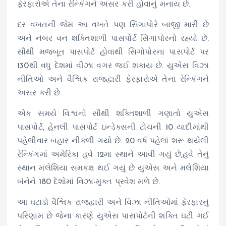
ફેરફારોએ તેના રેન્કિંગને અસર કરી હોવાનું મનાય છે.
દર વખતની જેમ આ વખતે પણ સિંગાપોરે બાજી મારી છે
અને નંબર વન શક્તિશાળી પાસપોર્ટ સિંગાપોરનો રહ્યો છે.
સૌથી મજબૂત પાસપોર્ટ હોવાથી સિગોપોરના પાસપોર્ટ પર
130થી વધુ દેશમાં વીઝા વગર જઈ શકાય છે. યુએસ વિઝા
નીતિઓ અને વૈશ્વિક રાજદ્વારી ફેરફારોએ તેના રેન્કિંગને
અસર કરી છે.
એક સમયે વિશ્વનો સૌથી શક્તિશાળી ગણાતો યુએસ
પાસપોર્ટ, હેનલી પાસપોર્ટ ઇન્ડેક્સની ટોચની 10 યાદીમાંથી
પહેલીવાર બહાર નીકળી ગયો છે. 20 વર્ષ પહેલાં શરૂ થયેલી
રેન્કિંગમાં અમેરિકા હવે 12મા સ્થાને આવી ગયું છે,હવે તેનું
સ્થાન મલેશિયા સમકક્ષ થઈ ગયું છે યુએસ અને મલેશિયા
બંનેને 180 દેશોમાં વિઝા-મુક્ત પ્રવેશ મળે છે.
આ ઘટાડો વૈશ્વિક રાજદ્વારી અને વિઝા નીતિઓમાં ફેરફારનું
પરિણામ છે જેના કારણે યુએસ પાસપોર્ટની શક્તિ ઘટી ગઈ