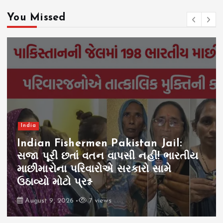
You Missed
India
Indian Fishermen Pakistan Jail:
સજા પૂરી છતાં વતન વાપસી નહીં! ભારતીય
માછીમારોના પરિવારોએ સરકારો સામે
ઉઠાવ્યો મોટો પ્રશ્ન
August 9, 2026
7 views