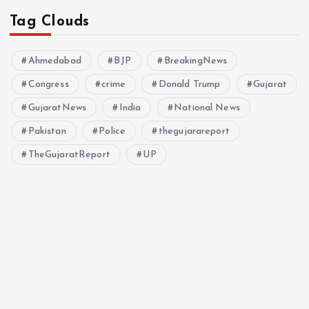
Tag Clouds
Ahmedabad
BJP
BreakingNews
Congress
crime
Donald Trump
Gujarat
GujaratNews
India
National News
Pakistan
Police
thegujarareport
TheGujaratReport
UP