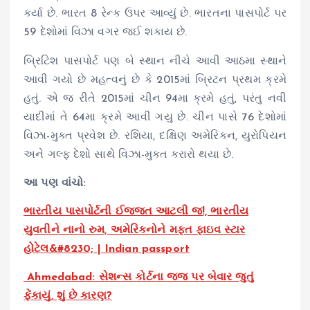
કર્યા છે. ભારત 8 રેન્ક ઉપર આવ્યું છે. ભારતના પાસપોર્ટ પર
59 દેશોમાં વિઝા વગર જઈ શકાય છે.
બ્રિટિશ પાસપોર્ટ પણ બે સ્થાન નીચે આવી આઠમા સ્થાને
આવી ગયો છે મહત્વનું છે કે 2015માં બ્રિટન પ્રથમ ક્રમે
હતું. એ જ રીતે 2015માં ચીન 94મા ક્રમે હતું, પરંતુ નવી
યાદીમાં તે 64મા ક્રમે આવી ગયુ છે. ચીન પાસે 76 દેશોમાં
વિઝા-મુક્ત પ્રવેશ છે. રશિયા, દક્ષિણ અમેરિકન, યુરોપિયન
અને ગલ્ફ દેશો સાથે વિઝા-મુક્ત કરારો થયા છે.
આ પણ વાંચો:
ભારતીય પાસપોર્ટની ઈજ્જત આટલી જ!, ભારતીય
યુવતીને નાનો રુમ, અમેરિકનોને મફત ફાઇવ સ્ટાર
હોટેલ&#8230; | Indian passport
Ahmedabad: સેશન્સ કોર્ટના જજ પર બેવાર જુતું
ફેંકાયું, શું છે કારણ?