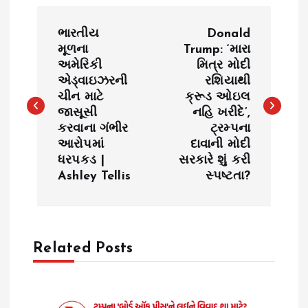
P
ભારતીય
Donald
o
મૂળના
Trump: ‘મારા
અમેરિકી
મિત્ર મોદી
એડ્વાઇઝરની
રશિયાથી
s
ચીન માટે
ક્રૂડ ઓઇલ
જાસૂસી
નહિ ખરીદે’,
t
કરવાના ગંભીર
ટ્રમ્પના
આરોપમાં
દાવાની મોદી
n
ધરપકડ |
સરકારે શું કરી
Ashley Tellis
સ્પષ્ટતા?
a
v
Related Posts
i
g