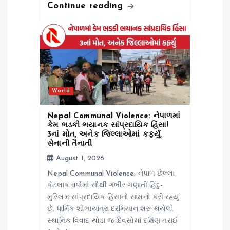
Continue reading
World
Nepal Communal Violence: નેપાળમાં
કેમ ભડકી ભયાનક સાંપ્રદાયિક હિંસા!
3નાં મોત, અનેક જિલ્લાઓમાં કર્ફ્યુ,
સેનાની તૈનાતી
August 1, 2026
Nepal Communal Violence: નેપાળ છેલ્લા
કેટલાક વર્ષોમાં સૌથી ગંભીર ગણાતી હિંદુ-
મુસ્લિમ સાંપ્રદાયિક હિંસાનો સામનો કરી રહ્યું
છે. ધાર્મિક શોભાયાત્રા દરમિયાન શરૂ થયેલો
સ્થાનિક વિવાદ થોડા જ દિવસોમાં દક્ષિણ તરાઈ