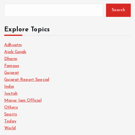
Search
Explore Topics
Adhyatm
Ajab Gajab
Dharm
Famous
Gujarat
Gujarat Report Special
India
Jyotish
Mayur Jani Official
Others
Sports
Today
World