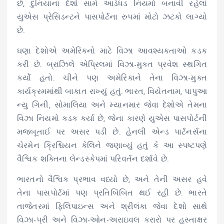
છે, દુનિયાના દેશો સામે આડેધડ નિયમો બનાવી રહેલાં
યુએસ પ્રેસિડન્ટને પાસપોર્ટના રુપમાં મોટો ઝટકો લાગ્યો
છે.
ઘણા દેશોએ અમેરિકનો માટે વિઝા આવશ્યકતાઓ કડક
કરી છે. બ્રાઝિલે એપ્રિલમાં વિઝા-મુક્ત પ્રવેશ સ્થગિત
કર્યો હતો. ચીને પણ અમેરિકાને તેના વિઝા-મુક્ત
કાર્યક્રમમાંથી બાકાત રાખ્યું હતું. ભારત, વિયેતનામ, પાપુઆ
ન્યુ ગિની, સોમાલિયા અને મ્યાનમાર જેવા દેશોએ તેમના
વિઝા નિયમો કડક કર્યા છે, જેના કારણે યુએસ પાસપોર્ટની
મજબૂતાઈ પર અસર પડી છે. હેનલી એન્ડ પાર્ટનર્સના
ચેરમેન ક્રિશ્ચિયન કેલિને જણાવ્યું હતું કે આ સ્પષ્ટપણે
વૈશ્વિક શક્તિના લેન્ડસ્કેપમાં પરિવર્તન દર્શાવે છે.
ભારતનો વૈશ્વિક પ્રભાવ વધ્યો છે, અને તેની અસર હવે
તેના પાસપોર્ટમાં પણ પ્રતિબિંબિત થઈ રહી છે. ભારતે
તાજેતરમાં ફિલિપાઇન્સ અને શ્રીલંકા જેવા દેશો સાથે
વિઝા-પ્રી અને વિઝા-ઓન-અરાઇવલ કરારો પર હસ્તાક્ષર