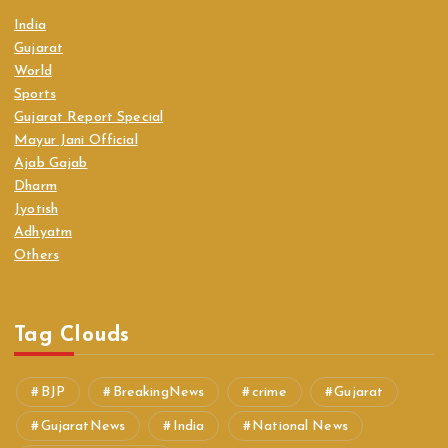
India
Gujarat
World
Sports
Gujarat Report Special
Mayur Jani Official
Ajab Gajab
Dharm
Jyotish
Adhyatm
Others
Tag Clouds
BJP
BreakingNews
crime
Gujarat
GujaratNews
India
National News