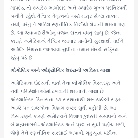
માપદંડ, તો ક્યારેક ભાગીદાર અને ક્યારેક મુખ્ય પ્રતિસ્પર્ધી
બનીને રહેશે. વૈશ્વિક નેતૃત્વનો અર્થ માત્ર સૈન્ય તાકાત
નથી, પરંતુ તે જટિલ રણનીતિક નિર્ણયો લેવાની ક્ષમતા પણ
છે. આ જવાબદારીઓનું વજન સતત વધતું રહ્યું છે, જેના
કારણે અમેરિકાએ વૈશ્વિક વ્યાપાર માર્ગોની સુરક્ષાથી લઈને
આર્થિક સ્થિરતા જાળવવા સુધીના તમામ મોરચે સક્રિય
રહેવું પડે છે.
ભૌગોલિક અને ઔદ્યોગિક ઉદયની અવિરત ગાથા
અમેરિકાના ઉદયની વાર્તા તેના ભૌગોલિક વિસ્તરણ અને
નવી પરિસ્થિતિઓમાં ઢળવાની ક્ષમતાની ગાથા છે.
એટલાન્ટિક કિનારાના ૧૩ સંસ્થાનોથી શરૂ થયેલી સફર
આજે ૫૦ રાજ્યોના વિશાળ રાષ્ટ્ર સુધી પહોંચી છે. આ
વિસ્તરણને કારણે અમેરિકાને વિશાળ કુદરતી સંસાધનો અને
બે મહાસાગરો—એટલાન્ટિક અને પ્રશાંત સુધી પહોંચ મળી,
જેણે તેને રણનીતિક સરસાઈ અપાવી. ગૃહયુદ્ધ પછીના