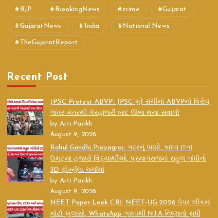
BJP
BreakingNews
crime
Gujarat
GujaratNews
India
National News
TheGujaratReport
Recent Post
JPSC Protest ABVP: JPSC મુદ્દે રાંચીમાં ABVPનો વિરોધ,
જંતર-મંતરથી ગેરહાજરી બાદ ઊભા થયા સવાલો
by Arti Parikh
August 9, 2026
Rahul Gandhi Prayagraj: ગટરનું પાણી, કાદવ છતાં
ઉમટ્યા હજારો વિદ્યાર્થીઓ, પ્રયાગરાજમાં રાહુલ ગાંધીનો
3D ફોર્મ્યુલા ચર્ચામાં
by Arti Parikh
August 9, 2026
NEET Paper Leak CBI: NEET-UG 2026 પેપર લીકમાં
મોટો ખુલાસો, WhatsApp ગ્રુપથી NTA નિષ્ણાતો સુધી