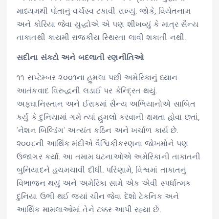
માધ્યમથી પોતાનું વર્ચસ્વ ટકાવી રાખ્યું. જોકે, વિયેતનામ
અને કોરિયા જેવા યુદ્ધોએ એ પણ શીખવ્યું કે માત્ર સૈન્ય
તાકાતથી કાયમી રાજકીય સ્થિરતા લાવી શકાતી નથી.
સદીના સંકટો અને બદલાતી રણનીતિઓ
૧૧ સપ્ટેમ્બર ૨૦૦૧ના હુમલા પછી અમેરિકાનું ધ્યાન
આતંકવાદ વિરુદ્ધની લડાઈ પર કેન્દ્રિત થયું.
અફઘાનિસ્તાન અને ઈરાકમાં સૈન્ય અભિયાનોએ સાબિત
કર્યું કે દુનિયામાં ગમે ત્યાં હુમલો કરવાની ક્ષમતા હોવા છતાં,
‘નેશન બિલ્ડિંગ’ અત્યંત કઠિન અને ખર્ચાળ કાર્ય છે.
૨૦૦૮ની આર્થિક મંદીએ વૈશ્વિકીકરણના જોખમોને પણ
ઉજાગર કર્યા. આ તમામ ઘટનાઓએ અમેરિકાની તાકાતની
બુનિયાદને હચમચાવી દીધી. પરિણામે, વિશ્વમાં તાકાતનું
વિભાજન થયું અને અમેરિકા સામે એક એવી સ્પર્ધાત્મક
દુનિયા ઉભી થઈ જ્યાં ચીન જેવા દેશો ટેકનિક અને
આર્થિક મામલાઓમાં તેને ટક્કર આપી રહ્યા છે.