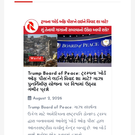
g
a
t
i
o
World
n
Trump Board of Peace: ટ્રમ્પના ‘બોર્ડ
ઑફ પીસ’ને લઈને વિવાદ શા માટે? ગાઝા
પુનર્નિર્માણ યોજના પર વિશ્વમાં ઉઠ્યા
ગંભીર પ્રશ્નો
August 2, 2026
Trump Board of Peace: ગાઝા સંઘર્ષના
ઉકેલ માટે અમેરિકાના રાષ્ટ્રપતિ ડોનાલ્ડ ટ્રમ્પ
દ્વારા બનાવવામાં આવેલું ‘બોર્ડ ઓફ પીસ’ હાલ
આંતરરાષ્ટ્રીય ચર્ચાનું કેન્દ્ર બન્યું છે. આ બોર્ડ