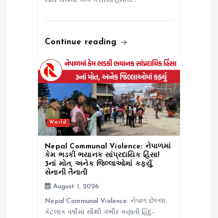
સાથે થયેલા એક કરારમાં હમાસે…
Continue reading
World
Nepal Communal Violence: નેપાળમાં
કેમ ભડકી ભયાનક સાંપ્રદાયિક હિંસા!
3નાં મોત, અનેક જિલ્લાઓમાં કર્ફ્યુ,
સેનાની તૈનાતી
August 1, 2026
Nepal Communal Violence: નેપાળ છેલ્લા
કેટલાક વર્ષોમાં સૌથી ગંભીર ગણાતી હિંદુ-