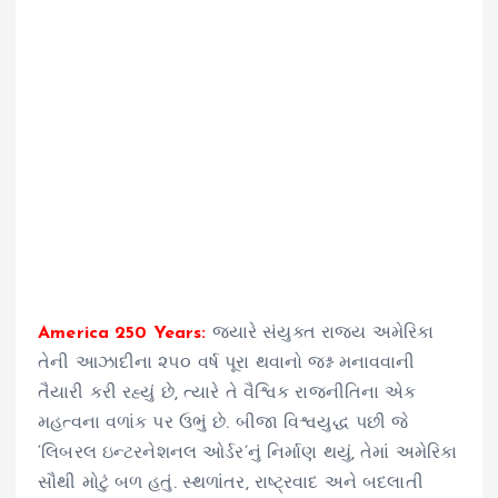
America 250 Years:
જ્યારે સંયુક્ત રાજ્ય અમેરિકા
તેની આઝાદીના ૨૫૦ વર્ષ પૂરા થવાનો જશ્ન મનાવવાની
તૈયારી કરી રહ્યું છે, ત્યારે તે વૈશ્વિક રાજનીતિના એક
મહત્વના વળાંક પર ઉભું છે. બીજા વિશ્વયુદ્ધ પછી જે
‘લિબરલ ઇન્ટરનેશનલ ઓર્ડર’નું નિર્માણ થયું, તેમાં અમેરિકા
સૌથી મોટું બળ હતું. સ્થળાંતર, રાષ્ટ્રવાદ અને બદલાતી