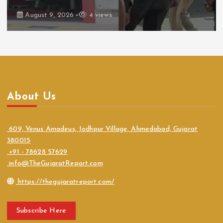
August 8, 2026
5 views
About Us
609, Venus Amadeus, Jodhpur Village, Ahmedabad, Gujarat
380015
+91 - 78628 57629
info@TheGujaratReport.com
https://thegujaratreport.com/
Subscribe Here