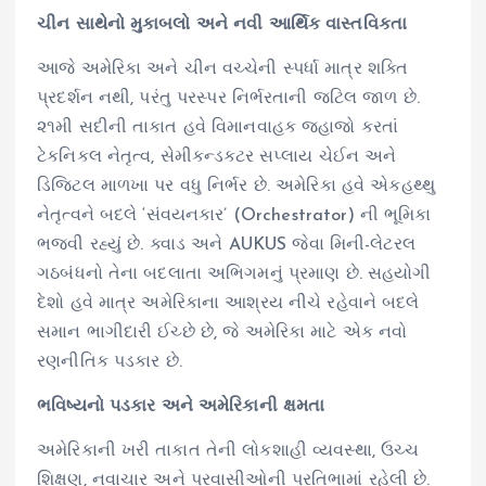
ચીન સાથેનો મુકાબલો અને નવી આર્થિક વાસ્તવિકતા
આજે અમેરિકા અને ચીન વચ્ચેની સ્પર્ધા માત્ર શક્તિ
પ્રદર્શન નથી, પરંતુ પરસ્પર નિર્ભરતાની જટિલ જાળ છે.
૨૧મી સદીની તાકાત હવે વિમાનવાહક જહાજો કરતાં
ટેકનિકલ નેતૃત્વ, સેમીકન્ડક્ટર સપ્લાય ચેઈન અને
ડિજિટલ માળખા પર વધુ નિર્ભર છે. અમેરિકા હવે એકહથ્થુ
નેતૃત્વને બદલે ‘સંવયનકાર’ (Orchestrator) ની ભૂમિકા
ભજવી રહ્યું છે. ક્વાડ અને AUKUS જેવા મિની-લેટરલ
ગઠબંધનો તેના બદલાતા અભિગમનું પ્રમાણ છે. સહયોગી
દેશો હવે માત્ર અમેરિકાના આશ્રય નીચે રહેવાને બદલે
સમાન ભાગીદારી ઈચ્છે છે, જે અમેરિકા માટે એક નવો
રણનીતિક પડકાર છે.
ભવિષ્યનો પડકાર અને અમેરિકાની ક્ષમતા
અમેરિકાની ખરી તાકાત તેની લોકશાહી વ્યવસ્થા, ઉચ્ચ
શિક્ષણ, નવાચાર અને પ્રવાસીઓની પ્રતિભામાં રહેલી છે.