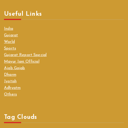
Useful Links
India
Gujarat
World
Sports
Gujarat Report Special
Mayur Jani Official
Ajab Gajab
Dharm
Jyotish
Adhyatm
Others
Tag Clouds