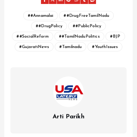
#Annamalai
#DrugFreeTamilNadu
#DrugPolicy
#PublicPolicy
#SocialReform
#TamilNaduPolitics
BJP
GujaratiNews
Tamilnadu
YouthIssues
Arti Parikh