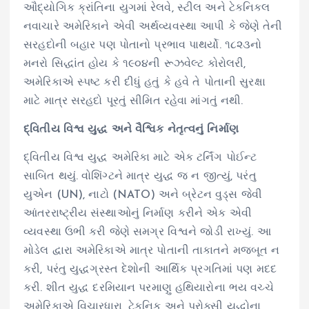
ઔદ્યોગિક ક્રાંતિના યુગમાં રેલવે, સ્ટીલ અને ટેકનિકલ
નવાચારે અમેરિકાને એવી અર્થવ્યવસ્થા આપી કે જેણે તેની
સરહદોની બહાર પણ પોતાનો પ્રભાવ પાથર્યો. ૧૮૨૩નો
મનરો સિદ્ધાંત હોય કે ૧૯૦૪ની રૂઝવેલ્ટ કોરોલરી,
અમેરિકાએ સ્પષ્ટ કરી દીધું હતું કે હવે તે પોતાની સુરક્ષા
માટે માત્ર સરહદો પૂરતું સીમિત રહેવા માંગતું નથી.
દ્વિતીય વિશ્વ યુદ્ધ અને વૈશ્વિક નેતૃત્વનું નિર્માણ
દ્વિતીય વિશ્વ યુદ્ધ અમેરિકા માટે એક ટર્નિંગ પોઈન્ટ
સાબિત થયું. વોશિંગ્ટને માત્ર યુદ્ધ જ ન જીત્યું, પરંતુ
યુએન (UN), નાટો (NATO) અને બ્રેટન વુડ્સ જેવી
આંતરરાષ્ટ્રીય સંસ્થાઓનું નિર્માણ કરીને એક એવી
વ્યવસ્થા ઉભી કરી જેણે સમગ્ર વિશ્વને જોડી રાખ્યું. આ
મોડેલ દ્વારા અમેરિકાએ માત્ર પોતાની તાકાતને મજબૂત ન
કરી, પરંતુ યુદ્ધગ્રસ્ત દેશોની આર્થિક પ્રગતિમાં પણ મદદ
કરી. શીત યુદ્ધ દરમિયાન પરમાણુ હથિયારોના ભય વચ્ચે
અમેરિકાએ વિચારધારા, ટેકનિક અને પ્રોક્સી યુદ્ધોના