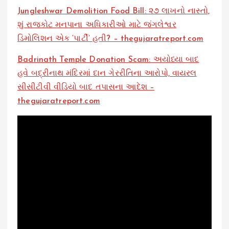
Jungleshwar Demolition Food Bill: ૨૭ લાખનો નાસ્તો,
શું રાજકોટ મનપાના અધિકારીઓ માટે જંગલેશ્વર
ડિમોલિશન એક ‘પાર્ટી’ હતી? – thegujaratreport.com
Badrinath Temple Donation Scam: અયોધ્યા બાદ
હવે બદ્રીનાથ મંદિરમાં દાન ગેરરીતિના આરોપો, વાયરલ
સીસીટીવી વીડિયો બાદ તપાસના આદેશ –
thegujaratreport.com