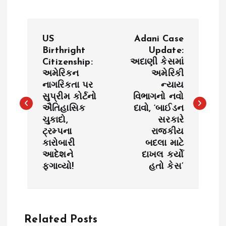
P
US
Adani Case
o
Birthright
Update:
Citizenship:
અદાણી કેસમાં
અમેરિકન
અમેરિકી
s
નાગરિકતા પર
ન્યાય
સુપ્રીમ કોર્ટનો
વિભાગનો નવો
t
ઐતિહાસિક
દાવો, ‘બાઈડન
ચુકાદો,
સરકારે
n
ટ્રમ્પના
રાજકીય
કારોબારી
બદલા માટે
a
આદેશને
દાખલ કર્યો
ફગાવ્યો!
હતો કેસ’
v
i
Related Posts