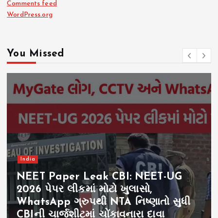
Comments feed
WordPress.org
You Missed
India
Delhi HC on Jantar Mantar: દિલ્હી
હાઈકોર્ટની મોટી ટિપ્પણી, જંતર-મંતર બંધ
કરી દેવું જોઈએ