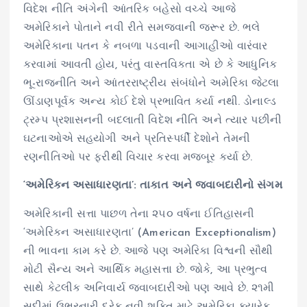
વિદેશ નીતિ અંગેની આંતરિક બહેસો વચ્ચે આજે
અમેરિકાને પોતાને નવી રીતે સમજવાની જરૂર છે. ભલે
અમેરિકાના પતન કે નબળા પડવાની આગાહીઓ વારંવાર
કરવામાં આવતી હોય, પરંતુ વાસ્તવિકતા એ છે કે આધુનિક
ભૂ-રાજનીતિ અને આંતરરાષ્ટ્રીય સંબંધોને અમેરિકા જેટલા
ઊંડાણપૂર્વક અન્ય કોઈ દેશે પ્રભાવિત કર્યા નથી. ડોનાલ્ડ
ટ્રમ્પ પ્રશાસનની બદલાતી વિદેશ નીતિ અને ત્યાર પછીની
ઘટનાઓએ સહયોગી અને પ્રતિસ્પર્ધી દેશોને તેમની
રણનીતિઓ પર ફરીથી વિચાર કરવા મજબૂર કર્યા છે.
‘અમેરિકન અસાધારણતા’: તાકાત અને જવાબદારીનો સંગમ
અમેરિકાની સત્તા પાછળ તેના ૨૫૦ વર્ષના ઈતિહાસની
‘અમેરિકન અસાધારણતા’ (American Exceptionalism)
ની ભાવના કામ કરે છે. આજે પણ અમેરિકા વિશ્વની સૌથી
મોટી સૈન્ય અને આર્થિક મહાસત્તા છે. જોકે, આ પ્રભુત્વ
સાથે કેટલીક અનિવાર્ય જવાબદારીઓ પણ આવે છે. ૨૧મી
સદીમાં ઉભરનારી દરેક નવી શક્તિ માટે અમેરિકા ક્યારેક