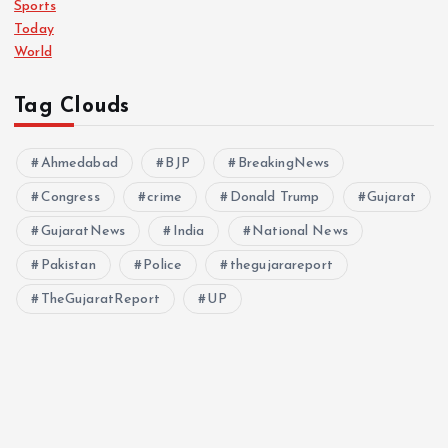
Sports
Today
World
Tag Clouds
Ahmedabad
BJP
BreakingNews
Congress
crime
Donald Trump
Gujarat
GujaratNews
India
National News
Pakistan
Police
thegujarareport
TheGujaratReport
UP