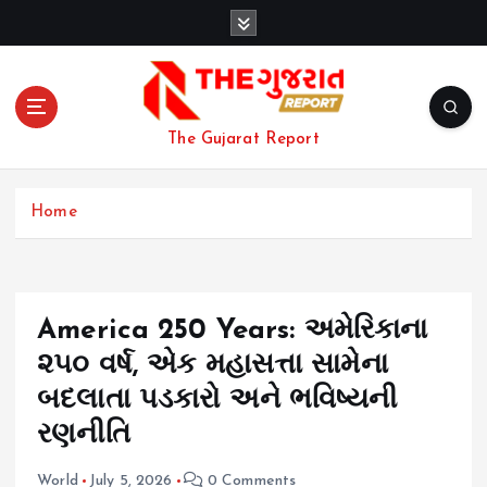
S
k
i
p
t
o
The Gujarat Report
c
o
n
Home
t
e
n
t
America 250 Years: અમેરિકાના
૨૫૦ વર્ષ, એક મહાસત્તા સામેના
બદલાતા પડકારો અને ભવિષ્યની
રણનીતિ
World
July 5, 2026
0 Comments