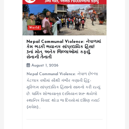
World
Nepal Communal Violence: નેપાળમાં
કેમ ભડકી ભયાનક સાંપ્રદાયિક હિંસા!
3નાં મોત, અનેક જિલ્લાઓમાં કર્ફ્યુ,
સેનાની તૈનાતી
August 1, 2026
Nepal Communal Violence: નેપાળ છેલ્લા
કેટલાક વર્ષોમાં સૌથી ગંભીર ગણાતી હિંદુ-
મુસ્લિમ સાંપ્રદાયિક હિંસાનો સામનો કરી રહ્યું
છે. ધાર્મિક શોભાયાત્રા દરમિયાન શરૂ થયેલો
સ્થાનિક વિવાદ થોડા જ દિવસોમાં દક્ષિણ તરાઈ
(મધેશ)…