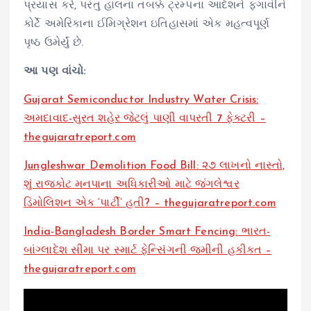
પ્રયાસ કરે, પરંતુ હાલના તબક્કે ટ્રમ્પના આદેશને ફગાવીને
કોર્ટે અમેરિકાના ઈમિગ્રેશન ઇતિહાસમાં એક મહત્વપૂર્ણ
પૃષ્ઠ ઉમેર્યું છે.
આ પણ વાંચો:
Gujarat Semiconductor Industry Water Crisis:
અમદાવાદ-સુરત શહેર જેટલું પાણી વાપરતી 7 ફેક્ટરી –
thegujaratreport.com
Jungleshwar Demolition Food Bill: ૨૭ લાખનો નાસ્તો,
શું રાજકોટ મનપાના અધિકારીઓ માટે જંગલેશ્વર
ડિમોલિશન એક ‘પાર્ટી’ હતી? – thegujaratreport.com
India-Bangladesh Border Smart Fencing: ભારત-
બાંગ્લાદેશ સીમા પર સ્માર્ટ ફેન્સિંગની જમીની હકીકત –
thegujaratreport.com