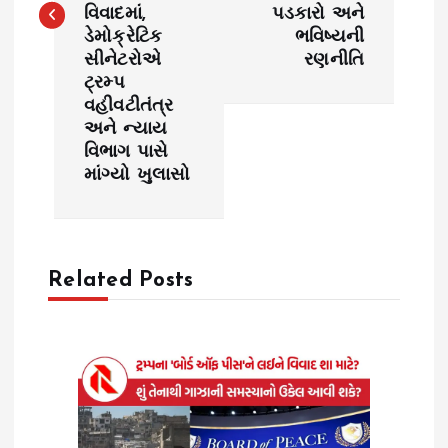
વિવાદમાં,
પડકારો અને
n
ડેમોક્રેટિક
ભવિષ્યની
સીનેટરોએ
રણનીતિ
a
ટ્રમ્પ
વહીવટીતંત્ર
v
અને ન્યાય
વિભાગ પાસે
i
માંગ્યો ખુલાસો
g
a
Related Posts
t
i
o