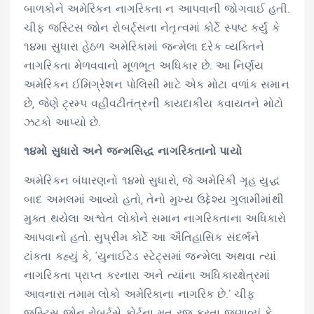
બાળકોને અમેરિકન નાગરિકતા ન આપવાની જોગવાઈ હતી.
ચીફ જસ્ટિસ જોન રોબર્ટ્સના નેતૃત્વમાં કોર્ટે સ્પષ્ટ કર્યું કે
૧૪મા સુધારા હેઠળ અમેરિકામાં જન્મેલા દરેક વ્યક્તિને
નાગરિકતા મેળવવાનો મૂળભૂત અધિકાર છે. આ નિર્ણય
અમેરિકન ઈમિગ્રેશન પોલિસી માટે એક મોટા વળાંક સમાન
છે, જેણે ટ્રમ્પ વહીવટીતંત્રની કાયદાકીય કવાયતને મોટો
ઝટકો આપ્યો છે.
૧૪મો સુધારો અને જન્મસિદ્ધ નાગરિકતાનો પાયો
અમેરિકન બંધારણનો ૧૪મો સુધારો, જે અમેરિકી ગૃહ યુદ્ધ
બાદ અમલમાં આવ્યો હતો, તેનો મુખ્ય ઉદ્દેશ્ય ગુલામીમાંથી
મુક્ત થયેલા અશ્વેત લોકોને સમાન નાગરિકતાના અધિકારો
આપવાનો હતો. સુપ્રીમ કોર્ટે આ ઐતિહાસિક સંદર્ભને
ટાંકતા કહ્યું કે, ‘યુનાઈટેડ સ્ટેટ્સમાં જન્મેલા અથવા ત્યાં
નાગરિકતા પ્રાપ્ત કરનારા અને ત્યાંના અધિકારક્ષેત્રમાં
આવનારા તમામ લોકો અમેરિકાના નાગરિક છે.’ ચીફ
જસ્ટિસ જોન રોબર્ટ્સે કોર્ટના મત રજૂ કરતા જણાવ્યું કે