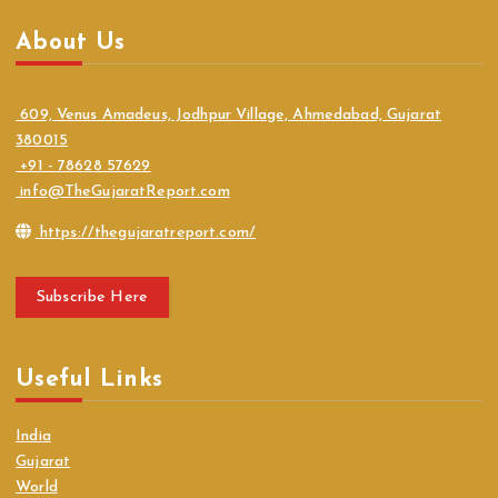
About Us
609, Venus Amadeus, Jodhpur Village, Ahmedabad, Gujarat
380015
+91 - 78628 57629
info@TheGujaratReport.com
https://thegujaratreport.com/
Subscribe Here
Useful Links
India
Gujarat
World