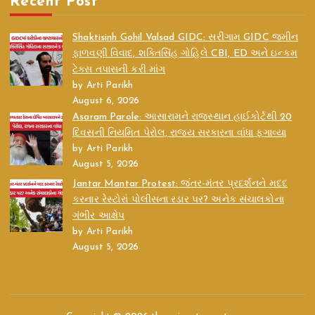
Recent Post
Shaktisinh Gohil Valsad GIDC: સરીગામ GIDC જમીન
ફાળવણી વિવાદ, શક્તિસિંહ ગોહિલે CBI, ED અને ઇન્કમ
ટેક્સ તપાસની કરી માંગ
by Arti Parikh
August 6, 2026
Asaram Parole: આસારામને રાજસ્થાન હાઈકોર્ટથી 20
દિવસની નિયમિત પેરોલ, રાજ્ય સરકારના વાંધા ફગાવ્યા
by Arti Parikh
August 5, 2026
Jantar Mantar Protest: જંતર-મંતર પ્રદર્શનને મદદ
કરનાર રેસ્ટોરાં પોલીસના રડાર પર? અનેક સંચાલકોના
ગંભીર આક્ષેપ
by Arti Parikh
August 5, 2026