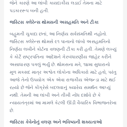
જેને કારણે આ લાંબી કાયદાકીય લડાઈ તેમના માટે
પડકારરૂપ બની હતી.
જસ્ટિસ ક્લેરેન્સ થોમસની અસહમતિ અને ટીકા
બહુમતી ચુકાદા છતાં, આ નિર્ણય સર્વસંમતિથી નહોતો.
જસ્ટિસ ક્લેરેન્સ થોમસે ૯૧ પાનાનો લાંબો અસહમતિનો
નિર્ણય લખીને કોર્ટના વલણની ટીકા કરી હતી. તેમણે લખ્યું
કે કોર્ટે રાષ્ટ્રપતિના આદેશને ગેરબંધારણીય જાહેર કરીને
અસાધારણ પગલું ભર્યું છે. થોમસના મતે, ૧૪મા સુધારાનો
મૂળ મકસદ માત્ર અશ્વેત લોકોના અધિકારો માટે હતો, પરંતુ
આજે તેનો ઉપયોગ એક એવા રાજકીય એજન્ડા માટે થઈ
રહ્યો છે જેને કોંગ્રેસે બદલવાનું ક્યારેય સમર્થન આપ્યું
નથી. તેમની આ લાંબી અને તીખી નોંધ દર્શાવે છે કે
ન્યાયતંત્રમાં આ મામલે કેટલી ઊંડી વૈચારિક વિભાજનરેખા
છે.
જસ્ટિસ કેવેનોનું વલણ અને ભવિષ્યની શક્યતાઓ