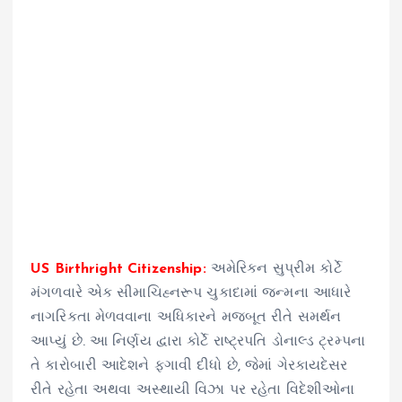
US Birthright Citizenship:
અમેરિકન સુપ્રીમ કોર્ટે
મંગળવારે એક સીમાચિહ્નરૂપ ચુકાદામાં જન્મના આધારે
નાગરિકતા મેળવવાના અધિકારને મજબૂત રીતે સમર્થન
આપ્યું છે. આ નિર્ણય દ્વારા કોર્ટે રાષ્ટ્રપતિ ડોનાલ્ડ ટ્રમ્પના
તે કારોબારી આદેશને ફગાવી દીધો છે, જેમાં ગેરકાયદેસર
રીતે રહેતા અથવા અસ્થાયી વિઝા પર રહેતા વિદેશીઓના