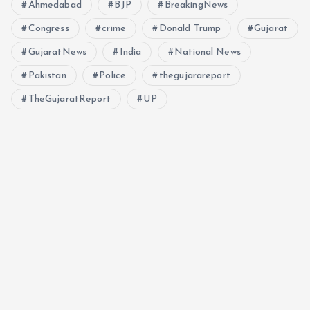
Ahmedabad
BJP
BreakingNews
Congress
crime
Donald Trump
Gujarat
GujaratNews
India
National News
Pakistan
Police
thegujarareport
TheGujaratReport
UP