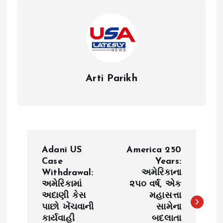
Arti Parikh
P
Adani US
America 250
o
Case
Years:
Withdrawal:
અમેરિકાના
અમેરિકામાં
૨૫૦ વર્ષ, એક
s
અદાણી કેસ
મહાસત્તા
પાછો ખેંચવાની
સામેના
t
કાર્યવાહી
બદલાતા