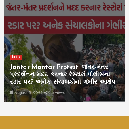
Gujarat
Gujarat Report Special
Gujarat Farmers Protest: દોઢ વર્ષથી
લડતું ગામ ચોરડી, સૌરાષ્ટ્રના 100 ગામોની
વીજ કંપની સામે લડાઈ, જામનગરની 3
ગીગા વોટ વીજળી, ખેતી બરબાદ
August 5, 2026
9 views