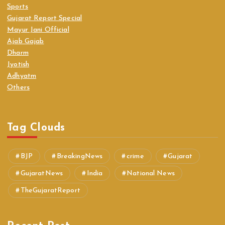
Sports
Gujarat Report Special
Mayur Jani Official
Ajab Gajab
Dharm
Jyotish
Adhyatm
Others
Tag Clouds
BJP
BreakingNews
crime
Gujarat
GujaratNews
India
National News
TheGujaratReport