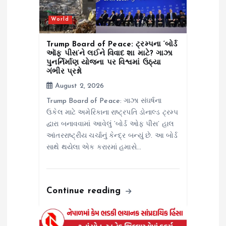
n
World
Trump Board of Peace: ટ્રમ્પના ‘બોર્ડ
ઑફ પીસ’ને લઈને વિવાદ શા માટે? ગાઝા
પુનર્નિર્માણ યોજના પર વિશ્વમાં ઉઠ્યા
ગંભીર પ્રશ્નો
August 2, 2026
Trump Board of Peace: ગાઝા સંઘર્ષના
ઉકેલ માટે અમેરિકાના રાષ્ટ્રપતિ ડોનાલ્ડ ટ્રમ્પ
દ્વારા બનાવવામાં આવેલું ‘બોર્ડ ઓફ પીસ’ હાલ
આંતરરાષ્ટ્રીય ચર્ચાનું કેન્દ્ર બન્યું છે. આ બોર્ડ
સાથે થયેલા એક કરારમાં હમાસે…
Continue reading