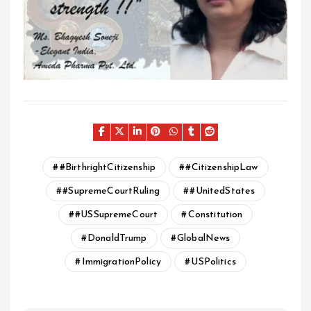
#BirthrightCitizenship
#CitizenshipLaw
#SupremeCourtRuling
#UnitedStates
#USSupremeCourt
Constitution
DonaldTrump
GlobalNews
ImmigrationPolicy
USPolitics