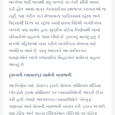
જન્મેલા અઢી લાખથી વધુ બાળકો પર તેની સીધી અસર
પડી હોત. આમાં માત્ર ગેરકાયદેસર સ્થળાંતર કરનારાઓ જ
નહીં, પણ ગ્રીન કાર્ડ મેળવવાના પ્રક્રિયામાં રહેલા અને
વિદ્યાર્થી વિઝા પર રહેલા કાયદેસરના વિદેશી નાગરિકોના
બાળકો પણ સામેલ હતા. સુપ્રીમ કોર્ટના નિર્ણયથી લાખો
પરિવારોએ રાહતનો શ્વાસ લીધો છે. ટ્રમ્પનું માનવું હતું કે
સગર્ભા મહિલાઓ ખાસ કરીને નાગરિકતા મેળવવા માટે
અમેરિકા આવે છે, પરંતુ અદાલતે આ વ્યક્તિગત
ધારણાઓને બદલે બંધારણીય સિદ્ધાંતોને સર્વોચ્ચ મહત્વ
આપ્યું છે.
ટ્રમ્પની ન્યાયતંત્ર સામેની નારાજગી
આ નિર્ણય બાદ ડોનાલ્ડ ટ્રમ્પે પોતાના સોશિયલ મીડિયા
પ્લેટફોર્મ ‘ટ્રુથ સોશિયલ’ પર ન્યાયાધીશોની આકરી ટીકા
કરી હતી. તેમણે અદાલતના ન્યાયાધીશોને ‘બેવકૂફ’
ગણાવ્યા અને પોતાની નારાજગી વ્યક્ત કરી. ટ્રમ્પ અગાઉ
પણ ટેરિફ અને અન્ય ઈમિગ્રેશન નીતિઓ પર કોર્ટના