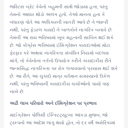
જસ્ટિસ બ્રેટ કેવેનો બહુમતી સાથે જોડાયા હતા, પરંતુ
તેમનો આધાર થોડો અલગ હતો. તેઓ માનતા હતા કે
બંધારણ પોતે આ અધિકારની ખાતરી આપે છે તે જરૂરી
નથી, પરંતુ ફેડરલ કાયદો તે બાળકોને નાગરિક બનાવે છે.
તેમની આ રાય ભવિષ્યમાં ખૂબ મહત્વની સાબિત થઈ શકે
છે. જો કોંગ્રેસ ભવિષ્યમાં ઈમિગ્રેશન કાયદાઓમાં મોટા
ફેરફાર કરે અથવા નાગરિકતા સંબંધિત નિયમો બદલવા
માંગે, તો કેવેનોના તર્કનો ઉપયોગ કરીને કાયદાકીય રીતે
જન્મસિદ્ધ નાગરિકતા પર રોક લગાવવાનો પ્રયાસ થઈ શકે
છે. આ રીતે, આ ચુકાદો માત્ર વર્તમાન સમસ્યાનો ઉકેલ
નથી, પરંતુ ભવિષ્યની કાયદાકીય ચર્ચાઓનો પાયો પણ
નાખે છે.
અઢી લાખ પરિવારો અને ઈમિગ્રેશન પર પ્રભાવ
માઈગ્રેશન પોલિસી ઈન્સ્ટિટ્યૂટના આંકડા મુજબ, જો
ટ્રમ્પનો આ આદેશ લાગુ થયો હોત, તો દર વર્ષે અમેરિકામાં