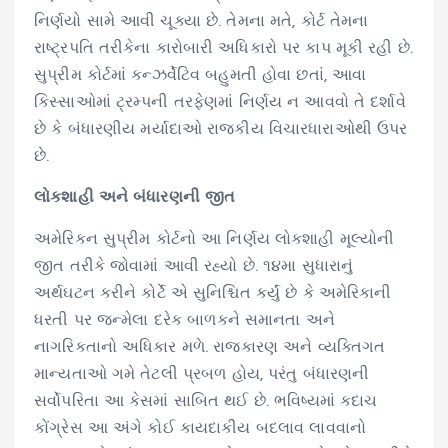
નિર્ણયો સામે આવી ચૂક્યા છે. તેમના મતે, કોર્ટ તેમના
રાષ્ટ્રપતિ તરીકેના કારોબારી અધિકારો પર કાપ મૂકી રહી છે.
સુપ્રીમ કોર્ટમાં કન્ઝર્વેટિવ બહુમતી હોવા છતાં, આવા
કિસ્સાઓમાં ટ્રમ્પની તરફેણમાં નિર્ણય ન આવવો તે દર્શાવે
છે કે બંધારણીય મર્યાદાઓ રાજકીય વિચારધારાઓથી ઉપર
છે.
લોકશાહી અને બંધારણની જીત
અમેરિકન સુપ્રીમ કોર્ટનો આ નિર્ણય લોકશાહી મૂલ્યોની
જીત તરીકે જોવામાં આવી રહ્યો છે. ૧૪મા સુધારાનું
અર્થઘટન કરીને કોર્ટે એ સુનિશ્ચિત કર્યું છે કે અમેરિકાની
ધરતી પર જન્મેલા દરેક બાળકને સમાનતા અને
નાગરિકતાનો અધિકાર મળે. રાજકારણ અને વ્યક્તિગત
માન્યતાઓ ગમે તેટલી પ્રબળ હોય, પરંતુ બંધારણની
સર્વોપરિતા આ કેસમાં સાબિત થઈ છે. ભવિષ્યમાં કદાચ
કોંગ્રેસ આ અંગે કોઈ કાયદાકીય બદલાવ લાવવાનો