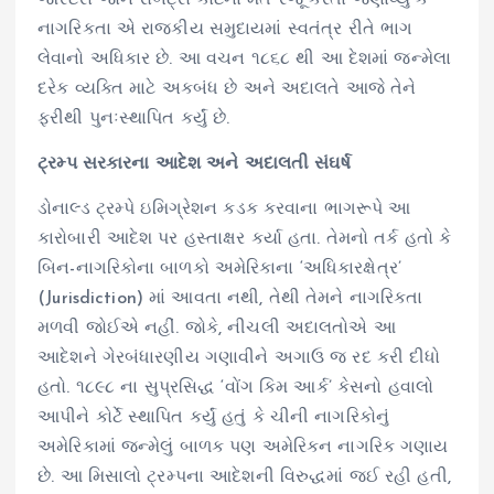
નાગરિકતા એ રાજકીય સમુદાયમાં સ્વતંત્ર રીતે ભાગ
લેવાનો અધિકાર છે. આ વચન ૧૮૬૮ થી આ દેશમાં જન્મેલા
દરેક વ્યક્તિ માટે અકબંધ છે અને અદાલતે આજે તેને
ફરીથી પુનઃસ્થાપિત કર્યું છે.
ટ્રમ્પ સરકારના આદેશ અને અદાલતી સંઘર્ષ
ડોનાલ્ડ ટ્રમ્પે ઇમિગ્રેશન કડક કરવાના ભાગરૂપે આ
કારોબારી આદેશ પર હસ્તાક્ષર કર્યા હતા. તેમનો તર્ક હતો કે
બિન-નાગરિકોના બાળકો અમેરિકાના ‘અધિકારક્ષેત્ર’
(Jurisdiction) માં આવતા નથી, તેથી તેમને નાગરિકતા
મળવી જોઈએ નહીં. જોકે, નીચલી અદાલતોએ આ
આદેશને ગેરબંધારણીય ગણાવીને અગાઉ જ રદ કરી દીધો
હતો. ૧૮૯૮ ના સુપ્રસિદ્ધ ‘વોંગ કિમ આર્ક’ કેસનો હવાલો
આપીને કોર્ટે સ્થાપિત કર્યું હતું કે ચીની નાગરિકોનું
અમેરિકામાં જન્મેલું બાળક પણ અમેરિકન નાગરિક ગણાય
છે. આ મિસાલો ટ્રમ્પના આદેશની વિરુદ્ધમાં જઈ રહી હતી,