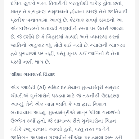
દલિત યુવકો ભરત તિવારીની કરતૂતોથી વાકેફ હોવા છતાં,
માત્ર તે બ્રાહ્મણ સમુદાયનો હોવાના કારણે તેને જાતિવાદી
પ્રતીક બનાવવામાં આવ્યું છે. કેટલાક સવર્ણ સંગઠનો આ
એન્કાઉન્ટરને બનાવટી ગણાવીને રસ્તા પર ઉતરી આવ્યા
છે, જે દર્શાવે છે કે બિહારમાં કાયદો અને વ્યવસ્થા કરતાં
જાતિનો અહંકાર વધુ મોટો થઈ ગયો છે. ન્યાયની વ્યાખ્યા
હવે પુરાવાઓ પર નહીં, પરંતુ મૃતક કઈ જાતિનો છે તેના
પરથી નક્કી થાય છે.
‘લીલા ગમછા’નો વિવાદ
એક આઈટી (AI) સમિટ દરમિયાન મુખ્યમંત્રી સમ્રાટ
ચૌધરીએ ગુનેગારોને પકડવા માટે જે તકનીકી ઉદાહરણ
આપ્યું, તેને એક ખાસ જાતિ કે પક્ષ દ્વારા નિશાન
બનાવવામાં આવ્યું. મુખ્યમંત્રીએ માત્ર ‘લીલા ગમછા’નો
ઉલ્લેખ કર્યો હતો, જે સામાન્ય રીતે ગુનેગારોના ચિહ્ન
તરીકે રજૂ કરવામાં આવ્યો હતો, પરંતુ તરત જ તેને
જાતિગત અપમાન ગણાવીને સીએમ પર હુમલા શરૂ કરી