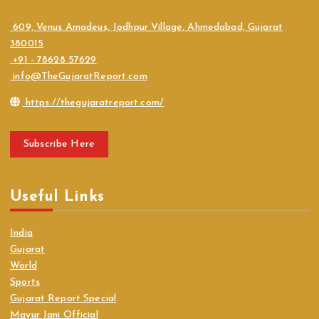
609, Venus Amadeus, Jodhpur Village, Ahmedabad, Gujarat
380015
+91 - 78628 57629
info@TheGujaratReport.com
https://thegujaratreport.com/
Subscribe Here
Useful Links
India
Gujarat
World
Sports
Gujarat Report Special
Mayur Jani Official