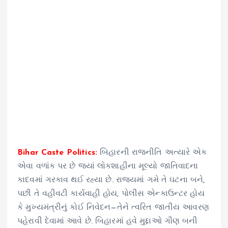
Bihar Caste Politics:
બિહારની રાજનીતિ અત્યારે એક
એવા વળાંક પર છે જ્યાં લોકશાહીના મૂલ્યો જાતિવાદના
કાદવમાં ગરકાવ થઈ રહ્યા છે. રાજ્યમાં ગમે તે ઘટના બને,
પછી તે વહીવટી કાર્યવાહી હોય, પોલીસ એન્કાઉન્ટર હોય
કે મુખ્યમંત્રીનું કોઈ નિવેદન—તેને ત્વરિત જાતીય આવરણ
પહેરાવી દેવામાં આવે છે. બિહારમાં હવે મુદ્દાઓ ગૌણ બની