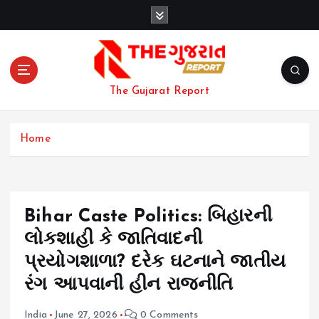
S
k
i
p
t
o
The Gujarat Report
c
o
n
Home
t
e
n
t
Bihar Caste Politics: બિહારની
લોકશાહી કે જાતિવાદની
પ્રયોગશાળા? દરેક ઘટનાને જાતીય
રંગ આપવાની હીન રાજનીતિ
India
June 27, 2026
0 Comments