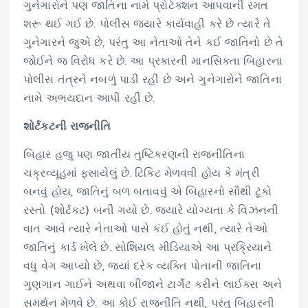
ગુનેગારોને પણ જાતિના નામે પ્રોટેક્શન આપવાની રમત
શરૂ થઈ ગઈ છે. પોલીસ જ્યારે કાર્યવાહી કરે છે ત્યારે તે
ગુનેગારને જુએ છે, પરંતુ આ નેતાઓ તેને કઈ જાતિનો છે તે
જોઈને જ વિરોધ કરે છે. આ પ્રકારની માનસિકતા બિહારના
પોલીસ તંત્રને નબળું પાડી રહી છે અને ગુનેગારોને જાતિના
નામે અભયદાન આપી રહી છે.
શોર્ટકટની રાજનીતિ
બિહાર હજુ પણ જાતીય તુષ્ટિકરણની રાજનીતિના
ચક્રવ્યૂહમાં ફસાયેલું છે. ટિકિટ મેળવવી હોય કે મંત્રી
બનવું હોય, જાતિનું બળ બતાવવું એ બિહારનો સૌથી ટૂંકો
રસ્તો (શોર્ટકટ) બની ગયો છે. જ્યારે યોગ્યતા કે વિઝનની
વાત આવે ત્યારે નેતાઓ પાસે કંઈ હોતું નથી, ત્યારે તેઓ
જાતિનું કાર્ડ ખેલે છે. સોશિયલ મીડિયાએ આ પ્રક્રિયાને
વધુ વેગ આપ્યો છે, જ્યાં દરેક વ્યક્તિ પોતાની જાતિના
ગુણગાન ગાઈને અથવા બીજાને ટાર્ગેટ કરીને લાઈક્સ અને
સમર્થન મેળવે છે. આ કોઈ રાજનીતિ નથી, પરંતુ બિહારની