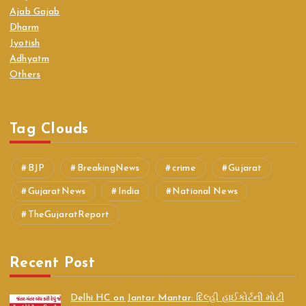
Ajab Gajab
Dharm
Jyotish
Adhyatm
Others
Tag Clouds
BJP
BreakingNews
crime
Gujarat
GujaratNews
India
National News
TheGujaratReport
Recent Post
Delhi HC on Jantar Mantar: દિલ્હી હાઈકોર્ટની મોટી