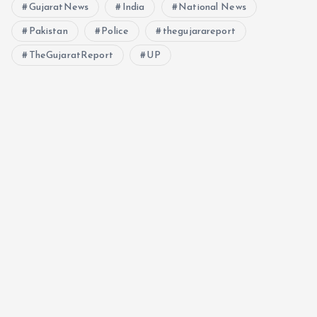
GujaratNews
India
National News
Pakistan
Police
thegujarareport
TheGujaratReport
UP