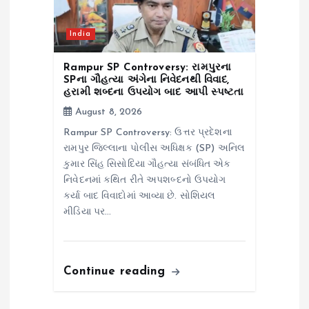
India
Rampur SP Controversy: રામપુરના
SPના ગૌહત્યા અંગેના નિવેદનથી વિવાદ,
હરામી શબ્દના ઉપયોગ બાદ આપી સ્પષ્ટતા
August 8, 2026
Rampur SP Controversy: ઉત્તર પ્રદેશના
રામપુર જિલ્લાના પોલીસ અધિક્ષક (SP) અનિલ
કુમાર સિંહ સિસોદિયા ગૌહત્યા સંબંધિત એક
નિવેદનમાં કથિત રીતે અપશબ્દનો ઉપયોગ
કર્યા બાદ વિવાદોમાં આવ્યા છે. સોશિયલ
મીડિયા પર…
Continue reading