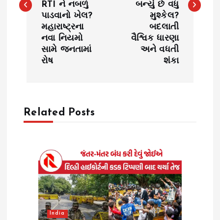
RTI ને નબળું
બન્યું છે વધુ
t
પાડવાનો ખેલ?
મુશ્કેલ?
મહારાષ્ટ્રના
બદલાતી
n
નવા નિયમો
વૈશ્વિક ધારણા
સામે જનતામાં
અને વધતી
a
રોષ
શંકા
v
i
Related Posts
g
a
t
i
India