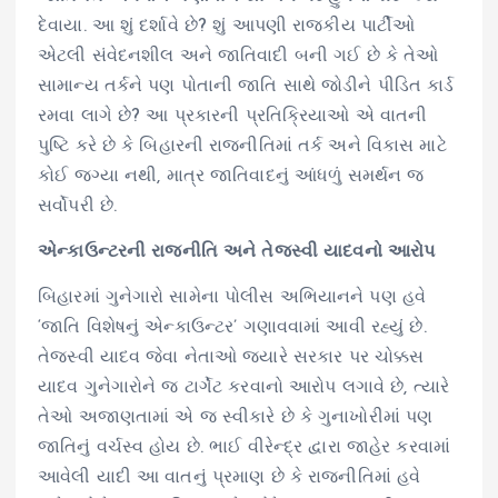
દેવાયા. આ શું દર્શાવે છે? શું આપણી રાજકીય પાર્ટીઓ
એટલી સંવેદનશીલ અને જાતિવાદી બની ગઈ છે કે તેઓ
સામાન્ય તર્કને પણ પોતાની જાતિ સાથે જોડીને પીડિત કાર્ડ
રમવા લાગે છે? આ પ્રકારની પ્રતિક્રિયાઓ એ વાતની
પુષ્ટિ કરે છે કે બિહારની રાજનીતિમાં તર્ક અને વિકાસ માટે
કોઈ જગ્યા નથી, માત્ર જાતિવાદનું આંધળું સમર્થન જ
સર્વોપરી છે.
એન્કાઉન્ટરની રાજનીતિ અને તેજસ્વી યાદવનો આરોપ
બિહારમાં ગુનેગારો સામેના પોલીસ અભિયાનને પણ હવે
‘જાતિ વિશેષનું એન્કાઉન્ટર’ ગણાવવામાં આવી રહ્યું છે.
તેજસ્વી યાદવ જેવા નેતાઓ જ્યારે સરકાર પર ચોક્કસ
યાદવ ગુનેગારોને જ ટાર્ગેટ કરવાનો આરોપ લગાવે છે, ત્યારે
તેઓ અજાણતામાં એ જ સ્વીકારે છે કે ગુનાખોરીમાં પણ
જાતિનું વર્ચસ્વ હોય છે. ભાઈ વીરેન્દ્ર દ્વારા જાહેર કરવામાં
આવેલી યાદી આ વાતનું પ્રમાણ છે કે રાજનીતિમાં હવે