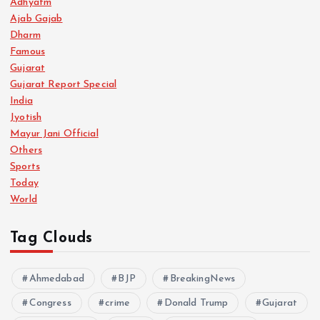
Adhyatm
Ajab Gajab
Dharm
Famous
Gujarat
Gujarat Report Special
India
Jyotish
Mayur Jani Official
Others
Sports
Today
World
Tag Clouds
Ahmedabad
BJP
BreakingNews
Congress
crime
Donald Trump
Gujarat