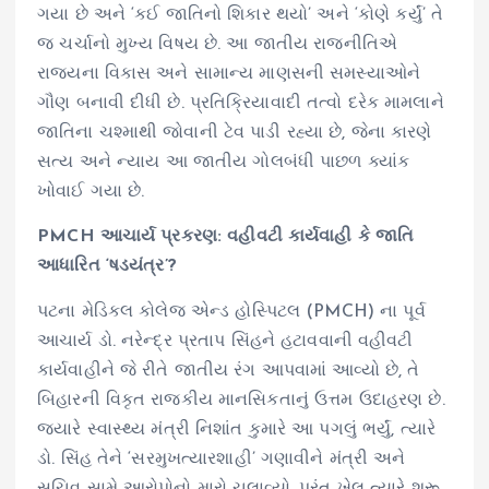
ગયા છે અને ‘કઈ જાતિનો શિકાર થયો’ અને ‘કોણે કર્યું’ તે
જ ચર્ચાનો મુખ્ય વિષય છે. આ જાતીય રાજનીતિએ
રાજ્યના વિકાસ અને સામાન્ય માણસની સમસ્યાઓને
ગૌણ બનાવી દીધી છે. પ્રતિક્રિયાવાદી તત્વો દરેક મામલાને
જાતિના ચશ્માથી જોવાની ટેવ પાડી રહ્યા છે, જેના કારણે
સત્ય અને ન્યાય આ જાતીય ગોલબંધી પાછળ ક્યાંક
ખોવાઈ ગયા છે.
PMCH આચાર્ય પ્રકરણ: વહીવટી કાર્યવાહી કે જાતિ
આધારિત ‘ષડયંત્ર’?
પટના મેડિકલ કોલેજ એન્ડ હોસ્પિટલ (PMCH) ના પૂર્વ
આચાર્ય ડો. નરેન્દ્ર પ્રતાપ સિંહને હટાવવાની વહીવટી
કાર્યવાહીને જે રીતે જાતીય રંગ આપવામાં આવ્યો છે, તે
બિહારની વિકૃત રાજકીય માનસિકતાનું ઉત્તમ ઉદાહરણ છે.
જ્યારે સ્વાસ્થ્ય મંત્રી નિશાંત કુમારે આ પગલું ભર્યું, ત્યારે
ડો. સિંહ તેને ‘સરમુખત્યારશાહી’ ગણાવીને મંત્રી અને
સચિવ સામે આરોપોનો મારો ચલાવ્યો. પરંતુ ખેલ ત્યારે શરૂ