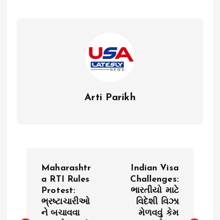
Arti Parikh
P
Maharashtr
Indian Visa
o
a RTI Rules
Challenges:
Protest:
ભારતીયો માટે
ભ્રષ્ટાચારીઓ
વિદેશી વિઝા
s
ને બચાવવા
મેળવવું કેમ