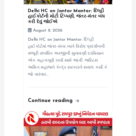
o
Delhi HC on Jantar Mantar: દિલ્હી
n
હાઈકોર્ટની મોટી ટિપ્પણી, જંતર-મંતર બંધ
કરી દેવું જોઈએ
August 8, 2026
Delhi HC on Jantar Mantar: દિલ્હી
હાઈકોર્ટમાં જંતર-મંતર ખાતે વિરોધ પ્રદર્શનની
મંજૂરી સંબંધિત અરજીની સુનાવણી દરમિયાન
એક મહત્વપૂર્ણ ચર્ચા સામે આવી. જસ્ટિસ
અમિત મહાજને કેન્દ્ર સરકારને સવાલ કર્યો કે
જો વારંવાર…
Continue reading