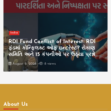
India
RDI Fund Conflict of Interest: RDI
ફંડમાં કોન્ફ્લિક્ટ ઓફ ઇન્ટરેસ્ટ? રોકાણ
સમિતિ અને 15 કંપનીઓ પર ઉઠ્યા પ્રશ્નો
August 8, 2026
8 views
About Us