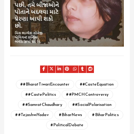
#BharatTiwariEncounter
#CasteEquation
#CastePolitics
#PMCHControversy
#SamratChaudhary
#SocialPolarisation
#TejashwiYadav
BiharNews
BiharPolitics
PoliticalDebate