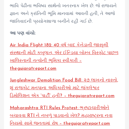
ભાવિ પેઢીના ભવિષ્ય સાથેનો ખતરનાક ખેલ છે. જે રાજ્યને
જ્ઞાન અને ક્રાંતિની ભૂમિ માનવામાં આવતી હતી, તે આજે
જાતિવાદની પ્રયોગશાળા બનીને રહી ગઈ છે.
આ પણ વાંચો:
Air India Flight 182: 40 વર્ષ બાદ કેનેડાની જાસૂસી
સંસ્થાની મોટી કબૂલાત, એર ઈન્ડિયા બોમ્બ વિસ્ફોટ પાછળ
ખાલિસ્તાની તત્વોની ભૂમિકા સ્વીકારી –
thegujaratreport.com
Jungleshwar Demolition Food Bill: ૨૭ લાખનો નાસ્તો,
શું રાજકોટ મનપાના અધિકારીઓ માટે જંગલેશ્વર
ડિમોલિશન એક ‘પાર્ટી’ હતી? – thegujaratreport.com
Maharashtra RTI Rules Protest: ભ્રષ્ટાચારીઓને
બચાવવા RTI ને નબળું પાડવાનો ખેલ? મહારાષ્ટ્રના નવા
નિયમો સામે જનતામાં રોષ – thegujaratreport.com