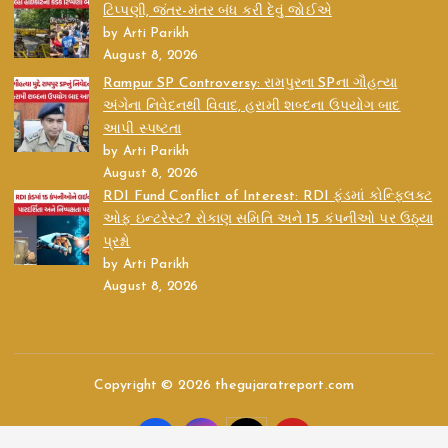
ટિપ્પણી, જંતર-મંતર બંધ કરી દેવું જોઈએ
by Arti Parikh
August 8, 2026
Rampur SP Controversy: રામપુરના SPના ગૌહત્યા
અંગેના નિવેદનથી વિવાદ, હરામી શબ્દના ઉપયોગ બાદ
આપી સ્પષ્ટતા
by Arti Parikh
August 8, 2026
RDI Fund Conflict of Interest: RDI ફંડમાં કોન્ફ્લિક્ટ
ઓફ ઇન્ટરેસ્ટ? રોકાણ સમિતિ અને 15 કંપનીઓ પર ઉઠ્યા
પ્રશ્નો
by Arti Parikh
August 8, 2026
Copyright © 2026 thegujaratreport.com