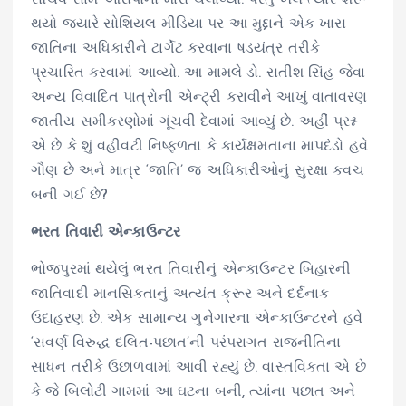
થયો જ્યારે સોશિયલ મીડિયા પર આ મુદ્દાને એક ખાસ
જાતિના અધિકારીને ટાર્ગેટ કરવાના ષડયંત્ર તરીકે
પ્રચારિત કરવામાં આવ્યો. આ મામલે ડો. સતીશ સિંહ જેવા
અન્ય વિવાદિત પાત્રોની એન્ટ્રી કરાવીને આખું વાતાવરણ
જાતીય સમીકરણોમાં ગૂંચવી દેવામાં આવ્યું છે. અહીં પ્રશ્ન
એ છે કે શું વહીવટી નિષ્ફળતા કે કાર્યક્ષમતાના માપદંડો હવે
ગૌણ છે અને માત્ર ‘જાતિ’ જ અધિકારીઓનું સુરક્ષા કવચ
બની ગઈ છે?
ભરત તિવારી એન્કાઉન્ટર
ભોજપુરમાં થયેલું ભરત તિવારીનું એન્કાઉન્ટર બિહારની
જાતિવાદી માનસિકતાનું અત્યંત ક્રૂર અને દર્દનાક
ઉદાહરણ છે. એક સામાન્ય ગુનેગારના એન્કાઉન્ટરને હવે
‘સવર્ણ વિરુદ્ધ દલિત-પછાત’ની પરંપરાગત રાજનીતિના
સાધન તરીકે ઉછાળવામાં આવી રહ્યું છે. વાસ્તવિકતા એ છે
કે જે બિલોટી ગામમાં આ ઘટના બની, ત્યાંના પછાત અને