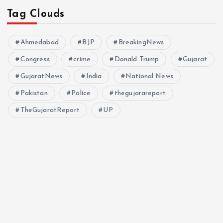
Tag Clouds
Ahmedabad
BJP
BreakingNews
Congress
crime
Donald Trump
Gujarat
GujaratNews
India
National News
Pakistan
Police
thegujarareport
TheGujaratReport
UP