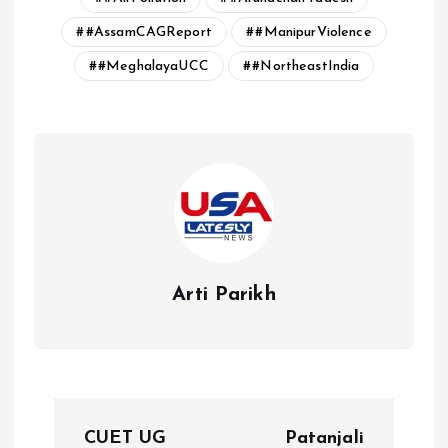
#AssamCAGReport
#ManipurViolence
#MeghalayaUCC
#NortheastIndia
Arti Parikh
P
CUET UG
Patanjali