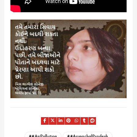
#AirPollution
#ArunachalPradesh