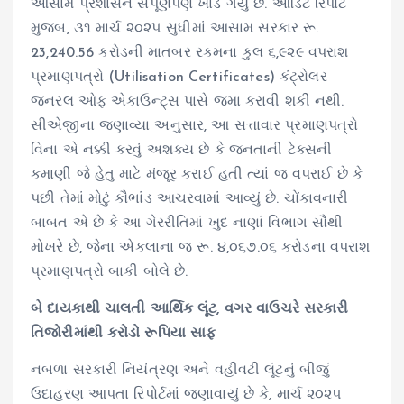
આસામ પ્રશાસન સંપૂર્ણપણે ખાડે ગયું છે. ઓડિટ રિપોર્ટ
મુજબ, ૩૧ માર્ચ ૨૦૨૫ સુધીમાં આસામ સરકાર રૂ.
23,240.56 કરોડની માતબર રકમના કુલ ૬,૯૨૯ વપરાશ
પ્રમાણપત્રો (Utilisation Certificates) કંટ્રોલર
જનરલ ઓફ એકાઉન્ટ્સ પાસે જમા કરાવી શકી નથી.
સીએજીના જણાવ્યા અનુસાર, આ સત્તાવાર પ્રમાણપત્રો
વિના એ નક્કી કરવું અશક્ય છે કે જનતાની ટેક્સની
કમાણી જે હેતુ માટે મંજૂર કરાઈ હતી ત્યાં જ વપરાઈ છે કે
પછી તેમાં મોટું કૌભાંડ આચરવામાં આવ્યું છે. ચોંકાવનારી
બાબત એ છે કે આ ગેરરીતિમાં ખુદ નાણાં વિભાગ સૌથી
મોખરે છે, જેના એકલાના જ રૂ. ૪,૦૬૭.૦૬ કરોડના વપરાશ
પ્રમાણપત્રો બાકી બોલે છે.
બે દાયકાથી ચાલતી આર્થિક લૂંટ, વગર વાઉચરે સરકારી
તિજોરીમાંથી કરોડો રૂપિયા સાફ
નબળા સરકારી નિયંત્રણ અને વહીવટી લૂંટનું બીજું
ઉદાહરણ આપતા રિપોર્ટમાં જણાવાયું છે કે, માર્ચ ૨૦૨૫