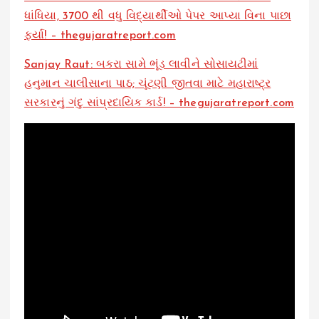
ધાંધિયા, 3700 થી વધુ વિદ્યાર્થીઓ પેપર આપ્યા વિના પાછા
ફર્યા! – thegujaratreport.com
Sanjay Raut: બકરા સામે ભૂંડ લાવીને સોસાયટીમાં
હનુમાન ચાલીસાના પાઠ; ચૂંટણી જીતવા માટે મહારાષ્ટ્ર
સરકારનું ગંદુ સાંપ્રદાયિક કાર્ડ! – thegujaratreport.com