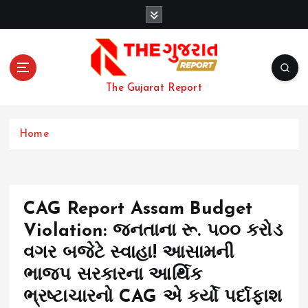
S
k
i
p
t
o
The Gujarat Report
c
o
n
Home
t
e
n
t
CAG Report Assam Budget
Violation: જનતાના રૂ. ૫૦૦ કરોડ
વગર બજેટે સ્વાહા! આસામની
ભાજપ સરકારના આર્થિક
ભ્રષ્ટાચારનો CAG એ કર્યો પર્દાફાશ