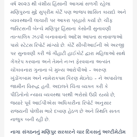
વર્ષ ૨૦૨૩ થી વંશીય હિંસાની આગમાં સળગી રહેલા
મણિપુરના મુદ્દે સુપ્રીમ કોર્ટે પણ ભાજપ શાસિત કાયદો અને
વ્યવસ્થાની લાચારી પર આકરા પ્રહારો કર્યા છે. ચીફ
જસ્ટિસની બેન્ચે મણિપુર હિંસાના કેસોની સુનાવણી
તાત્કાલિક ઝડપી બનાવવાનો આદેશ આપતા સત્તાવાળાઓ
પાસે સ્ટેટસ રિપોર્ટ માંગ્યો છે. કોર્ટે સીબીઆઈની એ અરજી
પર સુનાવણી કરી જે ગૌહાટી હાઈકોર્ટ દ્વારા મહિલાઓ સાથે
ગેંગરેપ કરવાના અને તેમને નગ્ન ફેરવવાના અત્યંત
ચોંકાવનારા ગુનાના બે મુખ્ય આરોપીઓ – અરુણ
ખુંડોંગબામ અને નામેરાકપમ કિરણ મેઇતેઇ – ને અપાયેલા
જામીન વિરુદ્ધ હતી. અદાલતે ચિંતા વ્યક્ત કરી કે
પીડિતોનો ન્યાય વ્યવસ્થા પરથી ભરોસો ઉઠી રહ્યો છે,
જ્યારે પૂર્વ આઈપીએસ અધિકારીના રિપોર્ટ અનુસાર
રાજ્યની પોલીસ ભારે દબાણ હેઠળ છે અને સ્થિતિ સતત
નાજુક બની રહી છે.
નાગા સંગઠનનું મણિપુર સરકારને ચાર દિવસનું અલ્ટીમેટોમ