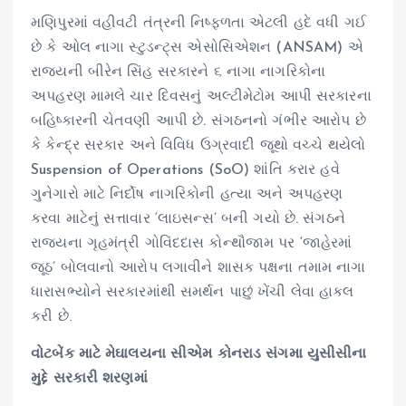
મણિપુરમાં વહીવટી તંત્રની નિષ્ફળતા એટલી હદે વધી ગઈ
છે કે ઓલ નાગા સ્ટુડન્ટ્સ એસોસિએશન (ANSAM) એ
રાજ્યની બીરેન સિંહ સરકારને ૬ નાગા નાગરિકોના
અપહરણ મામલે ચાર દિવસનું અલ્ટીમેટોમ આપી સરકારના
બહિષ્કારની ચેતવણી આપી છે. સંગઠનનો ગંભીર આરોપ છે
કે કેન્દ્ર સરકાર અને વિવિધ ઉગ્રવાદી જૂથો વચ્ચે થયેલો
Suspension of Operations (SoO) શાંતિ કરાર હવે
ગુનેગારો માટે નિર્દોષ નાગરિકોની હત્યા અને અપહરણ
કરવા માટેનું સત્તાવાર ‘લાઇસન્સ’ બની ગયો છે. સંગઠને
રાજ્યના ગૃહમંત્રી ગોવિંદદાસ કોન્થૌજામ પર ‘જાહેરમાં
જૂઠ’ બોલવાનો આરોપ લગાવીને શાસક પક્ષના તમામ નાગા
ધારાસભ્યોને સરકારમાંથી સમર્થન પાછું ખેંચી લેવા હાકલ
કરી છે.
વોટબેંક માટે મેઘાલયના સીએમ કોનરાડ સંગમા યુસીસીના
મુદ્દે સરકારી શરણમાં