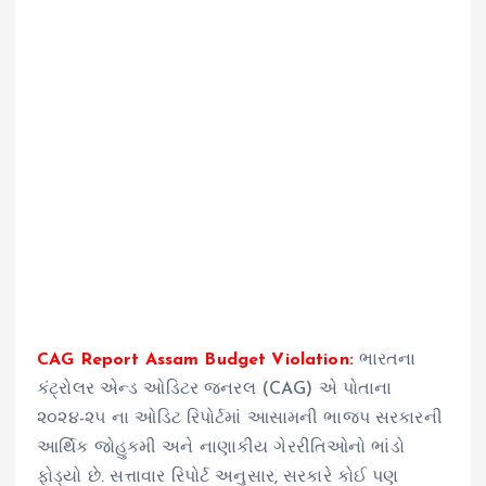
CAG Report Assam Budget Violation:
ભારતના
કંટ્રોલર એન્ડ ઓડિટર જનરલ (CAG) એ પોતાના
૨૦૨૪-૨૫ ના ઓડિટ રિપોર્ટમાં આસામની ભાજપ સરકારની
આર્થિક જોહુકમી અને નાણાકીય ગેરરીતિઓનો ભાંડો
ફોડ્યો છે. સત્તાવાર રિપોર્ટ અનુસાર, સરકારે કોઈ પણ