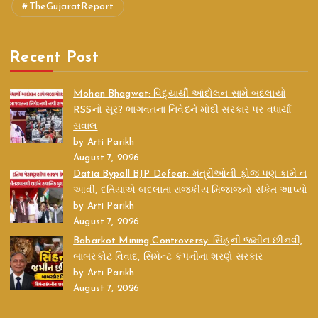
TheGujaratReport
Recent Post
Mohan Bhagwat: વિદ્યાર્થી આંદોલન સામે બદલાયો
RSSનો સૂર? ભાગવતના નિવેદને મોદી સરકાર પર વધાર્યા
સવાલ
by Arti Parikh
August 7, 2026
Datia Bypoll BJP Defeat: મંત્રીઓની ફોજ પણ કામે ન
આવી, દતિયાએ બદલાતા રાજકીય મિજાજનો સંકેત આપ્યો
by Arti Parikh
August 7, 2026
Babarkot Mining Controversy: સિંહની જમીન છીનવી,
બાબરકોટ વિવાદ, સિમેન્ટ કંપનીના શરણે સરકાર
by Arti Parikh
August 7, 2026