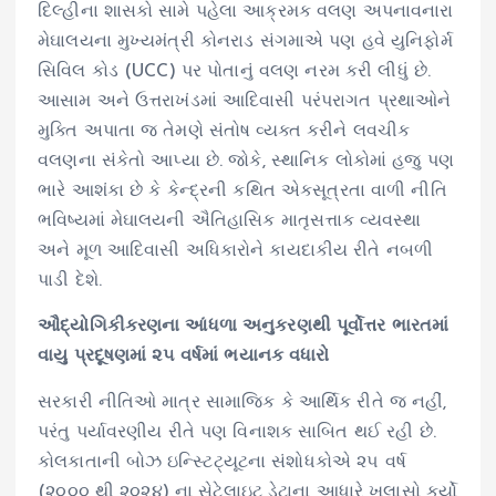
દિલ્હીના શાસકો સામે પહેલા આક્રમક વલણ અપનાવનારા
મેઘાલયના મુખ્યમંત્રી કોનરાડ સંગમાએ પણ હવે યુનિફોર્મ
સિવિલ કોડ (UCC) પર પોતાનું વલણ નરમ કરી લીધું છે.
આસામ અને ઉત્તરાખંડમાં આદિવાસી પરંપરાગત પ્રથાઓને
મુક્તિ અપાતા જ તેમણે સંતોષ વ્યક્ત કરીને લવચીક
વલણના સંકેતો આપ્યા છે. જોકે, સ્થાનિક લોકોમાં હજુ પણ
ભારે આશંકા છે કે કેન્દ્રની કથિત એકસૂત્રતા વાળી નીતિ
ભવિષ્યમાં મેઘાલયની ઐતિહાસિક માતૃસત્તાક વ્યવસ્થા
અને મૂળ આદિવાસી અધિકારોને કાયદાકીય રીતે નબળી
પાડી દેશે.
ઔદ્યોગિકીકરણના આંધળા અનુકરણથી પૂર્વોત્તર ભારતમાં
વાયુ પ્રદૂષણમાં ૨૫ વર્ષમાં ભયાનક વધારો
સરકારી નીતિઓ માત્ર સામાજિક કે આર્થિક રીતે જ નહીં,
પરંતુ પર્યાવરણીય રીતે પણ વિનાશક સાબિત થઈ રહી છે.
કોલકાતાની બોઝ ઇન્સ્ટિટ્યૂટના સંશોધકોએ ૨૫ વર્ષ
(૨૦૦૦ થી ૨૦૨૪) ના સેટેલાઇટ ડેટાના આધારે ખુલાસો કર્યો