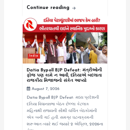
Continue reading
India
Datia Bypoll BJP Defeat: મંત્રીઓની
ફોજ પણ કામે ન આવી, દતિયાએ બદલાતા
રાજકીય મિજાજનો સંકેત આપ્યો
August 7, 2026
Datia Bypoll BJP Defeat: મધ્ય પ્રદેશની
દતિયા વિધાનસભા બેઠક છેલ્લા કેટલાક
મહિનાથી રાજ્યની સૌથી ચર્ચિત બેઠકોમાંની
એક બની ગઈ હતી. સમગ્ર ઘટનાક્રમની
શરૂઆત ત્યારે થઈ જ્યારે 2 એપ્રિલ, 2026ના