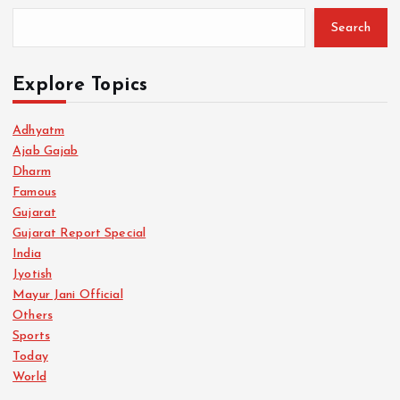
Search
Explore Topics
Adhyatm
Ajab Gajab
Dharm
Famous
Gujarat
Gujarat Report Special
India
Jyotish
Mayur Jani Official
Others
Sports
Today
World