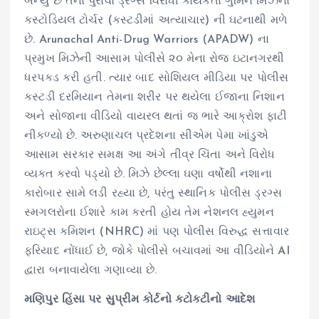
બન્યું છે તેનો પુરાવો ડ્રગ્સ વિરોધી કાર્યકર્તા ગુમિન મિઝેના
કસ્ટોડિયલ ટોર્ચર (કસ્ટડીમાં અત્યાચાર) ની ઘટનાથી મળે
છે. Arunachal Anti-Drug Warriors (APADW) ના
પ્રમુખ મિઝેની આસામ પોલીસે ૨૦ મેના રોજ ઇટાનગરથી
ધરપકડ કરી હતી. ત્યાર બાદ સોશિયલ મીડિયા પર પોલીસ
કસ્ટડી દરમિયાન તેમના શરીર પર થયેલા ઈજાના નિશાન
અને સોજાના વીડિયો વાયરલ થતાં જ ભારે આક્રોશ ફાટી
નીકળ્યો છે. અરુણાચલ પ્રદેશના સીએમ પેમા ખાંડુએ
આસામ સરકાર સમક્ષ આ અંગે તીવ્ર ચિંતા અને વિરોધ
વ્યક્ત કરવો પડ્યો છે. મિઝે છેલ્લા ઘણા વર્ષોથી નશાના
કારોબાર સામે લડી રહ્યા છે, પરંતુ સ્થાનિક પોલીસ ડ્રગ્સ
સ્મગલરોના ઈશારે કામ કરતી હોય તેમ નેશનલ હ્યુમન
રાઇટ્સ કમિશન (NHRC) માં પણ પોલીસ વિરુદ્ધ સત્તાવાર
ફરિયાદ નોંધાઈ છે, જોકે પોલીસે બચાવમાં આ વીડિયોને AI
દ્વારા બનાવાયેલા ગણાવ્યા છે.
મણિપુર હિંસા પર સુપ્રીમ કોર્ટનો કટોકટીનો આદેશ