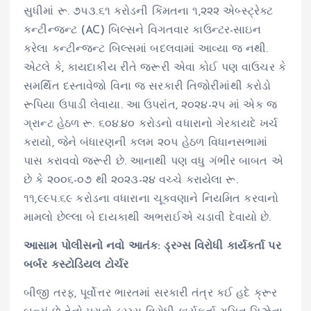
સુધીમાં રૂ. ૭૫૩.૬૧ કરોડની કિંમતના ૧,૨૨૨ એબ્સ્ટ્રેક્ટ
કન્ટીન્જન્ટ (AC) બિલ્સને વિગતવાર કાઉન્ટર-સાઇન
કરેલા કન્ટીન્જન્ટ બિલ્સમાં બદલવામાં આવ્યા જ નથી.
એટલે કે, કાયદાકીય રીતે જરૂરી એવા કોઈ પણ વાઉચર કે
સમર્થિત દસ્તાવેજો વિના જ સરકારી તિજોરીમાંથી કરોડો
રૂપિયા ઉપાડી લેવાયા. આ ઉપરાંત, ૨૦૨૪-૨૫ માં એક જ
ગ્રાન્ટ હેઠળ રૂ. ૬૦૪.૪૦ કરોડનો વધારાનો ગેરકાયદે ખર્ચ
કરાયો, જેને બંધારણની કલમ ૨૦૫ હેઠળ વિધાનસભામાં
પાસ કરાવવો જરૂરી છે. આનાથી પણ વધુ ગંભીર બાબત એ
છે કે ૨૦૦૬-૦૭ થી ૨૦૨૩-૨૪ વચ્ચે કરાયેલા રૂ.
૧૧,૯૯૫.૬૯ કરોડના વધારાના ચૂકવણાને નિયમિત કરવાનો
મામલો છેલ્લા બે દાયકાથી અભરાઈએ ચડાવી દેવાયો છે.
આસામ પોલીસનો નવો આતંક: ડ્રગ્સ વિરોધી કાર્યકર્તા પર
બર્બર કસ્ટોડિયલ ટોર્ચર
બીજી તરફ, પૂર્વોત્તર ભારતમાં સરકારી તંત્ર કઈ હદે ક્રૂર