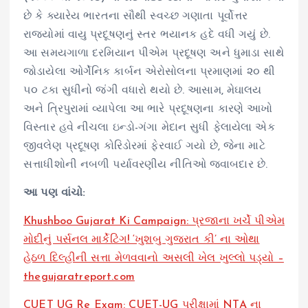
છે કે ક્યારેય ભારતના સૌથી સ્વચ્છ ગણાતા પૂર્વોત્તર
રાજ્યોમાં વાયુ પ્રદૂષણનું સ્તર ભયાનક હદે વધી ગયું છે.
આ સમયગાળા દરમિયાન પીએમ પ્રદૂષણ અને ધુમાડા સાથે
જોડાયેલા ઓર્ગેનિક કાર્બન એરોસોલના પ્રમાણમાં ૨૦ થી
૫૦ ટકા સુધીનો જંગી વધારો થયો છે. આસામ, મેઘાલય
અને ત્રિપુરામાં વ્યાપેલા આ ભારે પ્રદૂષણના કારણે આખો
વિસ્તાર હવે નીચલા ઇન્ડો-ગંગા મેદાન સુધી ફેલાયેલા એક
જીવલેણ પ્રદૂષણ કોરિડોરમાં ફેરવાઈ ગયો છે, જેના માટે
સત્તાધીશોની નબળી પર્યાવરણીય નીતિઓ જવાબદાર છે.
આ પણ વાંચો:
Khushboo Gujarat Ki Campaign: પ્રજાના ખર્ચે પીએમ
મોદીનું પર્સનલ માર્કેટિંગ! ‘ખુશબુ ગુજરાત કી’ ના ઓથા
હેઠળ દિલ્હીની સત્તા મેળવવાનો અસલી ખેલ ખુલ્લો પડ્યો –
thegujaratreport.com
CUET UG Re Exam: CUET-UG પરીક્ષામાં NTA ના