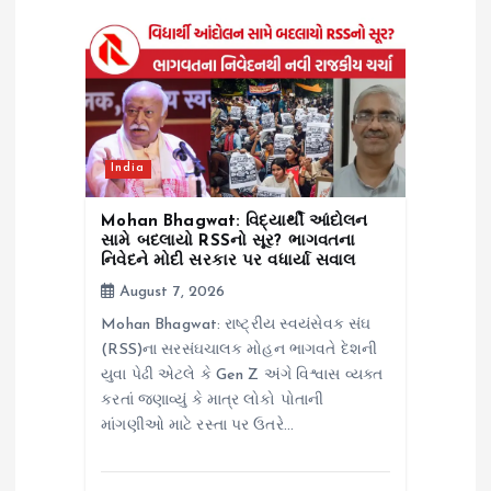
t
i
o
n
India
Mohan Bhagwat: વિદ્યાર્થી આંદોલન
સામે બદલાયો RSSનો સૂર? ભાગવતના
નિવેદને મોદી સરકાર પર વધાર્યા સવાલ
August 7, 2026
Mohan Bhagwat: રાષ્ટ્રીય સ્વયંસેવક સંઘ
(RSS)ના સરસંઘચાલક મોહન ભાગવતે દેશની
યુવા પેઢી એટલે કે Gen Z અંગે વિશ્વાસ વ્યક્ત
કરતાં જણાવ્યું કે માત્ર લોકો પોતાની
માંગણીઓ માટે રસ્તા પર ઉતરે…