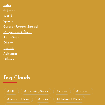
India
Gujarat
World
Sports
Gujarat Report Special
Mayur Jani Official
Ajab Gajab
Dharm
Jyotish
Adhyatm
Others
Tag Clouds
BJP
BreakingNews
crime
Gujarat
GujaratNews
India
National News