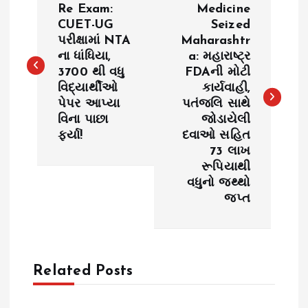
o
Re Exam:
Medicine
CUET-UG
Seized
પરીક્ષામાં NTA
Maharashtr
s
ના ધાંધિયા,
a: મહારાષ્ટ્ર
3700 થી વધુ
FDAની મોટી
t
વિદ્યાર્થીઓ
કાર્યવાહી,
પેપર આપ્યા
પતંજલિ સાથે
n
વિના પાછા
જોડાયેલી
ફર્યા!
દવાઓ સહિત
a
73 લાખ
રૂપિયાથી
v
વધુનો જથ્થો
જપ્ત
i
g
Related Posts
a