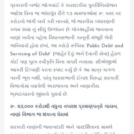
પ્રકારની બજેટ જોગવાઈ કે કાયદાકીય પુનર્વિનિયોજન
આદેશ વિના જ અંધાધૂંધ રીતે ૧૩ મામલાઓમાં રૂ. ૫૦૯.૫૯
કરોડનો જંગી ખર્ચ કરી નાખ્યો, જે ભારતીય બંધારણની
કલમ ૨૦૪ નું સીધું ઉલ્લંઘન છે. લોકશાહીમાં જનતાના
નાણાં ખર્ચતા પહેલા વિધાનસભાની કાનૂની મંજૂરી લેવી
અનિવાર્ય હોવા છતાં, આ કરોડો રૂપિયા ‘Public Debt and
Servicing of Debt’ (જાહેર દેવું અને દેવાની સેવા) હેઠળ
કોઈ પણ પૂરક સ્વીકૃતિ વિના વાપરી નખાયા. સીએજીએ
આકરી ટિપ્પણી કરતા સ્પષ્ટ કર્યું છે કે આ માત્ર કાગળ
પરની ભૂલ નથી, પરંતુ ધારાસભાની ઈચ્છા વિરુદ્ધ સરકારી
વિભાગોમાં વ્યાપેલી અરાજકતા અને નાણાકીય
ભ્રષ્ટાચારનો જીવતો પુરાવો છે.
રૂ. ૨૩,૦૦૦ કરોડથી વધુના વપરાશ પ્રમાણપત્રો ગાયબ,
નાણાં વિભાગ જ શંકાના ઘેરામાં
સરકારી નાણાંની જવાબદારી અને પારદર્શિતાના મામલે