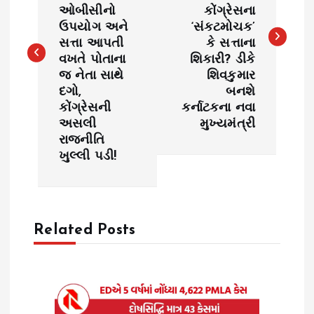
s
ઓબીસીનો
કોંગ્રેસના
ઉપયોગ અને
‘સંકટમોચક’
t
સત્તા આપતી
કે સત્તાના
વખતે પોતાના
શિકારી? ડીકે
n
જ નેતા સાથે
શિવકુમાર
દગો,
બનશે
a
કોંગ્રેસની
કર્નાટકના નવા
અસલી
મુખ્યમંત્રી
v
રાજનીતિ
ખુલ્લી પડી!
i
g
Related Posts
a
t
i