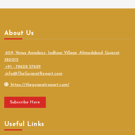
About Us
609, Venus Amadeus, Jodhpur Village, Ahmedabad, Gujarat
380015
+91 - 78628 57629
info@TheGujaratReport.com
https://thegujaratreport.com/
Subscribe Here
Useful Links