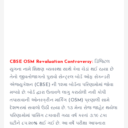
CBSE OSM Revaluation Controversy:
ડિજિટલ
યુગના નામે શિક્ષણ વ્યવસ્થા સાથે કેવા ચેડાં થઈ રહ્યા છે
તેનો જીવતોજાગતો પુરાવો સેન્ટ્રલ બોર્ડ ઓફ સેકન્ડરી
એજ્યુકેશન (CBSE) ની ૧૨મા બોર્ડના પરિણામોમાં જોવા
મળ્યો છે. બોર્ડ દ્વારા ઉતાવળે લાગુ કરાયેલી નવી કોપી
તપાસવાની ઓનસ્ક્રીન માર્કિંગ (OSM) પ્રણાલી સામે
દેશભરમાં સવાલો ઉઠી રહ્યા છે. ૧૩ મેના રોજ જાહેર થયેલા
પરિણામોમાં પાસિંગ ટકાવારી ગયા વર્ષ કરતાં ૩.૧૯ ટકા
ઘટીને ૮૫.૨૦% થઈ ગઈ છે. આ વર્ષે પરીક્ષા આપનારા