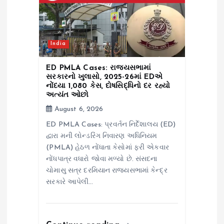
o
n
India
ED PMLA Cases: રાજ્યસભામાં
સરકારનો ખુલાસો, 2025-26માં EDએ
નોંધ્યા 1,080 કેસ, દોષસિદ્ધિનો દર રહ્યો
અત્યંત ઓછો
August 6, 2026
ED PMLA Cases: પ્રવર્તન નિર્દેશાલય (ED)
દ્વારા મની લોન્ડરિંગ નિવારણ અધિનિયમ
(PMLA) હેઠળ નોંધાતા કેસોમાં ફરી એકવાર
નોંધપાત્ર વધારો જોવા મળ્યો છે. સંસદના
ચોમાસુ સત્ર દરમિયાન રાજ્યસભામાં કેન્દ્ર
સરકારે આપેલી…