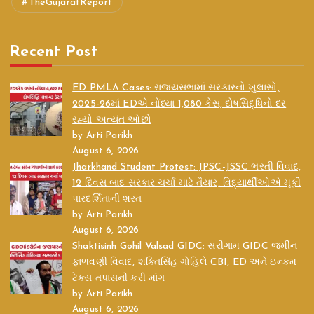
TheGujaratReport
Recent Post
ED PMLA Cases: રાજ્યસભામાં સરકારનો ખુલાસો,
2025-26માં EDએ નોંધ્યા 1,080 કેસ, દોષસિદ્ધિનો દર
રહ્યો અત્યંત ઓછો
by Arti Parikh
August 6, 2026
Jharkhand Student Protest: JPSC-JSSC ભરતી વિવાદ,
12 દિવસ બાદ સરકાર ચર્ચા માટે તૈયાર, વિદ્યાર્થીઓએ મૂકી
પારદર્શિતાની શરત
by Arti Parikh
August 6, 2026
Shaktisinh Gohil Valsad GIDC: સરીગામ GIDC જમીન
ફાળવણી વિવાદ, શક્તિસિંહ ગોહિલે CBI, ED અને ઇન્કમ
ટેક્સ તપાસની કરી માંગ
by Arti Parikh
August 6, 2026