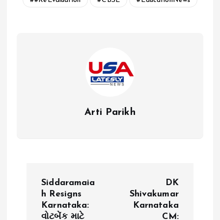
#ReEvaluation
CBSE
EducationNews
Arti Parikh
P
Siddaramaia
DK
o
h Resigns
Shivakumar
Karnataka:
Karnataka
વોટબેંક માટે
CM: