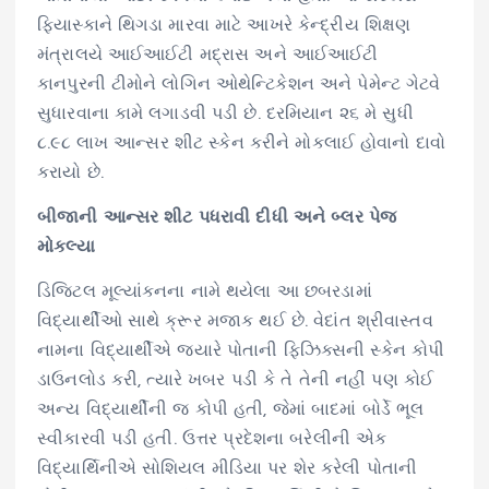
ફિયાસ્કાને થિગડા મારવા માટે આખરે કેન્દ્રીય શિક્ષણ
મંત્રાલયે આઈઆઈટી મદ્રાસ અને આઈઆઈટી
કાનપુરની ટીમોને લોગિન ઓથેન્ટિકેશન અને પેમેન્ટ ગેટવે
સુધારવાના કામે લગાડવી પડી છે. દરમિયાન ૨૬ મે સુધી
૮.૯૮ લાખ આન્સર શીટ સ્કેન કરીને મોકલાઈ હોવાનો દાવો
કરાયો છે.
બીજાની આન્સર શીટ પધરાવી દીધી અને બ્લર પેજ
મોકલ્યા
ડિજિટલ મૂલ્યાંકનના નામે થયેલા આ છબરડામાં
વિદ્યાર્થીઓ સાથે ક્રૂર મજાક થઈ છે. વેદાંત શ્રીવાસ્તવ
નામના વિદ્યાર્થીએ જ્યારે પોતાની ફિઝિક્સની સ્કેન કોપી
ડાઉનલોડ કરી, ત્યારે ખબર પડી કે તે તેની નહીં પણ કોઈ
અન્ય વિદ્યાર્થીની જ કોપી હતી, જેમાં બાદમાં બોર્ડે ભૂલ
સ્વીકારવી પડી હતી. ઉત્તર પ્રદેશના બરેલીની એક
વિદ્યાર્થિનીએ સોશિયલ મીડિયા પર શેર કરેલી પોતાની