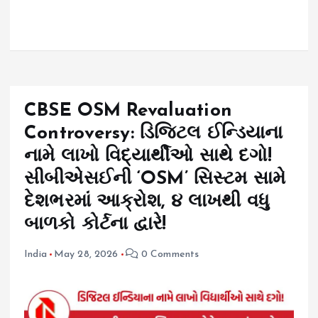
CBSE OSM Revaluation
Controversy: ડિજિટલ ઈન્ડિયાના
નામે લાખો વિદ્યાર્થીઓ સાથે દગો!
સીબીએસઈની ‘OSM’ સિસ્ટમ સામે
દેશભરમાં આક્રોશ, ૪ લાખથી વધુ
બાળકો કોર્ટના દ્વારે!
India
May 28, 2026
0 Comments