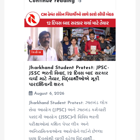
Continue reading
India
Jharkhand Student Protest: JPSC-
JSSC ભરતી વિવાદ, 12 દિવસ બાદ સરકાર
ચર્ચા માટે તૈયાર, વિદ્યાર્થીઓએ મૂકી
પારદર્શિતાની શરત
August 6, 2026
Jharkhand Student Protest: ઝારખંડ લોક
સેવા આયોગ (JPSC) અને ઝારખંડ કર્મચારી
પસંદગી આયોગ (JSSC)ની વિવિધ ભરતી
પરીક્ષાઓમાં કથિત પેપર લીક અને
અનિયમિતતાઓના આરોપોને લઈને છેલ્લા
ઘણા દિવસોથી ચાલી રહેલા વિદ્યાર્થી…