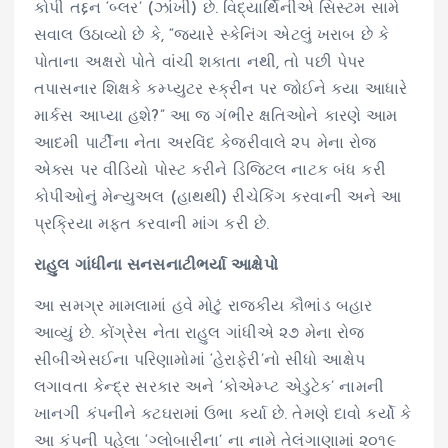
કોપી તદ્દન ‘બ્લર’ (ઝાંખી) છે. વિદ્યાર્થિનીએ સિસ્ટમ સામે
સવાલ ઉઠાવ્યો છે કે, “જ્યારે સ્કેનિંગ એટલું ખરાબ છે કે
પોતાના અક્ષરો પોતે વાંચી શકાતા નથી, તો પછી પેપર
તપાસનાર શિક્ષકે કમ્પ્યુટર સ્ક્રીન પર જોઈને કયા આધારે
માર્કસ આપ્યા હશે?” આ જ ગંભીર ક્ષતિઓને કારણે આમ
આદમી પાર્ટીના નેતા અરવિંદ કેજરીવાલે ૨૫ મેના રોજ
એક્સ પર વીડિયો પોસ્ટ કરીને ડિજિટલ નાટક બંધ કરી
કોપીઓનું મેન્યુઅલ (હાથથી) રીચેકિંગ કરવાની અને આ
પ્રક્રિયા મફત કરવાની માંગ કરી છે.
રાહુલ ગાંધીના સનસનાટીભર્યા આક્ષેપો
આ સમગ્ર મામલામાં હવે મોટું રાજકીય કૌભાંડ બહાર
આવ્યું છે. કોંગ્રેસ નેતા રાહુલ ગાંધીએ ૨૭ મેના રોજ
સીબીએસઈના પરિણામોમાં ‘હેરાફેરી’નો સીધો આક્ષેપ
લગાવતા કેન્દ્ર સરકાર અને ‘કોએમ્પ્ટ એડુટેક’ નામની
ખાનગી કંપનીને કટઘરામાં ઉભા કર્યા છે. તેમણે દાવો કર્યો કે
આ કંપની પહેલા ‘ગ્લોબારીના’ ના નામે તેલંગાણામાં ૨૦૧૯