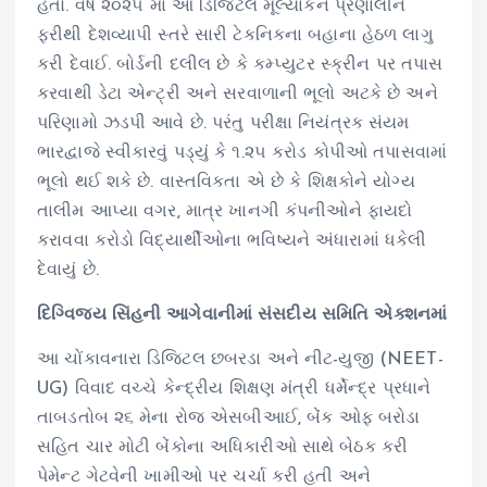
હતો. વર્ષ ૨૦૨૫ માં આ ડિજિટલ મૂલ્યાંકન પ્રણાલીને
ફરીથી દેશવ્યાપી સ્તરે સારી ટેકનિકના બહાના હેઠળ લાગુ
કરી દેવાઈ. બોર્ડની દલીલ છે કે કમ્પ્યુટર સ્ક્રીન પર તપાસ
કરવાથી ડેટા એન્ટ્રી અને સરવાળાની ભૂલો અટકે છે અને
પરિણામો ઝડપી આવે છે. પરંતુ પરીક્ષા નિયંત્રક સંયમ
ભારદ્વાજે સ્વીકારવું પડ્યું કે ૧.૨૫ કરોડ કોપીઓ તપાસવામાં
ભૂલો થઈ શકે છે. વાસ્તવિકતા એ છે કે શિક્ષકોને યોગ્ય
તાલીમ આપ્યા વગર, માત્ર ખાનગી કંપનીઓને ફાયદો
કરાવવા કરોડો વિદ્યાર્થીઓના ભવિષ્યને અંધારામાં ધકેલી
દેવાયું છે.
દિગ્વિજય સિંહની આગેવાનીમાં સંસદીય સમિતિ એક્શનમાં
આ ચોંકાવનારા ડિજિટલ છબરડા અને નીટ-યુજી (NEET-
UG) વિવાદ વચ્ચે કેન્દ્રીય શિક્ષણ મંત્રી ધર્મેન્દ્ર પ્રધાને
તાબડતોબ ૨૬ મેના રોજ એસબીઆઈ, બેંક ઓફ બરોડા
સહિત ચાર મોટી બેંકોના અધિકારીઓ સાથે બેઠક કરી
પેમેન્ટ ગેટવેની ખામીઓ પર ચર્ચા કરી હતી અને