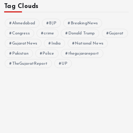
Tag Clouds
Ahmedabad
BJP
BreakingNews
Congress
crime
Donald Trump
Gujarat
GujaratNews
India
National News
Pakistan
Police
thegujarareport
TheGujaratReport
UP