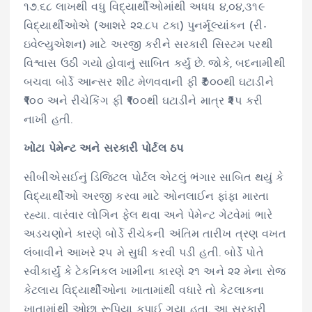
૧૭.૬૮ લાખથી વધુ વિદ્યાર્થીઓમાંથી અધધ ૪,૦૪,૩૧૯
વિદ્યાર્થીઓએ (આશરે ૨૨.૮૫ ટકા) પુનર્મૂલ્યાંકન (રી-
ઇવેલ્યુએશન) માટે અરજી કરીને સરકારી સિસ્ટમ પરથી
વિશ્વાસ ઉઠી ગયો હોવાનું સાબિત કર્યું છે. જોકે, બદનામીથી
બચવા બોર્ડે આન્સર શીટ મેળવવાની ફી ₹૭૦૦થી ઘટાડીને
₹૧૦૦ અને રીચેકિંગ ફી ₹૧૦૦થી ઘટાડીને માત્ર ₹૨૫ કરી
નાખી હતી.
ખોટા પેમેન્ટ અને સરકારી પોર્ટલ ઠપ
સીબીએસઈનું ડિજિટલ પોર્ટલ એટલું ભંગાર સાબિત થયું કે
વિદ્યાર્થીઓ અરજી કરવા માટે ઓનલાઈન ફાંફા મારતા
રહ્યા. વારંવાર લોગિન ફેલ થવા અને પેમેન્ટ ગેટવેમાં ભારે
અડચણોને કારણે બોર્ડે રીચેકની અંતિમ તારીખ ત્રણ વખત
લંબાવીને આખરે ૨૫ મે સુધી કરવી પડી હતી. બોર્ડે પોતે
સ્વીકાર્યું કે ટેકનિકલ ખામીના કારણે ૨૧ અને ૨૨ મેના રોજ
કેટલાય વિદ્યાર્થીઓના ખાતામાંથી વધારે તો કેટલાકના
ખાતામાંથી ઓછા રૂપિયા કપાઈ ગયા હતા. આ સરકારી