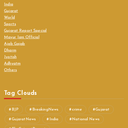
India
Gujarat
World
Sports
Gujarat Report Special
Mayur Jani Official
Ajab Gajab
Dharm
Jyotish
Adhyatm
Others
Tag Clouds
BJP
BreakingNews
crime
Gujarat
GujaratNews
India
National News