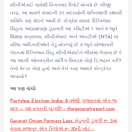
સીબીએસઈ પાસેથી વિગતવાર રિપોર્ટ માંગ્યો છે. બીજી
તરફ, આ મામલે સંસદની ૩૧ સદસ્યોની શક્તિશાળી સ્થાયી
સમિતિ પણ મેદાને આવી છે. કોંગ્રેસ સાંસદ દિગ્વિજય
સિંહના અધ્યક્ષપણા હેઠળની આ કમિટીએ ૧ અને ૨ જૂને
શિક્ષણ મંત્રાલય, સીબીએસઈ અને એનટીએ (NTA) ના
વરિષ્ઠ અધિકારીઓને તેડું મોકલ્યું છે. ૨ જૂને યોજાનારી
બેઠકમાં દિગ્વિજય સિંહ સીબીએસઈને ભીંસમાં લેવાના છે કે
આ આખી ઓનસ્ક્રીન માર્કિંગ સિસ્ટમ કોણે ડિઝાઇન કરી?
તેનો વેન્ડર કોણ હતો અને તેને કયા આધારે કોન્ટ્રેક્ટ
અપાયો?
આ પણ વાંચો:
Partyless Election India: 8 વર્ષથી ગુજરાતમાં એક જ
માંગ — પક્ષ વગરની ચૂંટણી! – thegujaratreport.com
Gujarat Onion Farmers Loss: ખેડૂતની ડુંગળી રૂ. 3માં
વેચવા મજબૂર, એક કિલોએ રૂ. 10ની ખોટ –