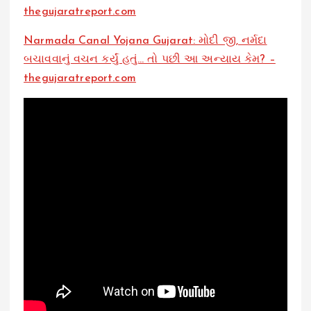
thegujaratreport.com
Narmada Canal Yojana Gujarat: મોદી જી, નર્મદા
બચાવવાનું વચન કર્યું હતું… તો પછી આ અન્યાય કેમ? –
thegujaratreport.com