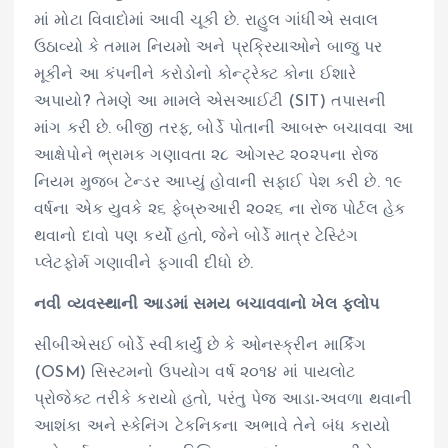
માં મોટા વિવાદોમાં આવી ચૂકી છે. રાહુલ ગાંધીએ સવાલ
ઉઠાવ્યો કે તમામ નિયમો અને પ્રક્રિયાઓને બાજુ પર
મૂકીને આ કંપનીને કરોડોનો કોન્ટ્રેક્ટ કોના ઈશારે
અપાયો? તેમણે આ મામલે એસઆઈટી (SIT) તપાસની
માંગ કરી છે. બીજી તરફ, બોર્ડે પોતાની આબરૂ બચાવવા આ
આક્ષેપોને ભ્રામક ગણાવતા ૨૮ ઓગસ્ટ ૨૦૨૫ના રોજ
નિયમ મુજબ ટેન્ડર આપ્યું હોવાની સફાઈ પેશ કરી છે. ૧૯
વર્ષના એક યુવકે ૨૬ ફેબ્રુઆરી ૨૦૨૬ ના રોજ પોર્ટલ હેક
થવાનો દાવો પણ કર્યો હતો, જેને બોર્ડે માત્ર ટેસ્ટિંગ
પ્લેટફોર્મ ગણાવીને ફગાવી દીધો છે.
નવી વ્યવસ્થાની આડમાં સમય બચાવવાનો ખેલ ફ્લોપ
સીબીએસઈ બોર્ડે સ્વીકાર્યું છે કે ઓનસ્ક્રીન માર્કિંગ
(OSM) સિસ્ટમનો ઉપયોગ વર્ષ ૨૦૧૪ માં પાયલોટ
પ્રોજેક્ટ તરીકે કરાયો હતો, પરંતુ પેજ આડા-અવળા થવાની
આશંકા અને સ્કેનિંગ ટેકનિકના અભાવે તેને બંધ કરાયો