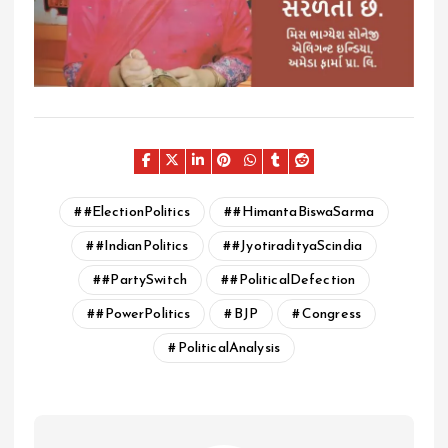
#ElectionPolitics
#HimantaBiswaSarma
#IndianPolitics
#JyotiradityaScindia
#PartySwitch
#PoliticalDefection
#PowerPolitics
BJP
Congress
PoliticalAnalysis