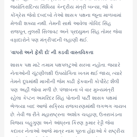
જ્યોતિરાદિત્ય સિંધિયા કેન્દ્રીય મંત્રી બન્યા, જો કે
કોંગ્રેસ જેવો દબદબો તેઓ શાસક પક્ષના જૂના માળખામાં
મેળવી શક્યા નથી. તેમની સાથે આવેલા ગોવિંદ સિંહ
રાજપૂત, તુલસી સિલાવટ અને પ્રધ્યુમન સિંહ તોમર જેવા
વફાદારોને પણ મંત્રીપદની લહાણી થઈ.
‘વાપરો અને ફેંકી દો’ ની કડવી વાસ્તવિકતા
શાસક પક્ષ માટે તમામ પક્ષપલટુઓ સરખા નહોતા. જ્યારે
નેતાઓની ચૂંટણીલક્ષી ઉપયોગિતા ખતમ થઈ જાય, ત્યારે
તેમને દૂધમાંથી માખીની જેમ કાઢી ફેંકવાની કોર્પોરેટ શૈલી
પણ અહીં જોવા મળી છે. પંજાબના બે વાર મુખ્યમંત્રી
રહેલા કેપ્ટન અમરિંદર સિંહ પોતાની પાર્ટી શાસક પક્ષમાં
ભેળવ્યા બાદ આજે સક્રિય રાજકારણમાંથી લગભગ ગાયબ
છે. તેવી જ રીતે મહારાષ્ટ્રના અશોક ચવ્હાણ, ઉત્તરાખંડના
વિજય બહુગુણા અને આંધ્રના કિરણ કુમાર રેડ્ડી જેવા
કદાવર નેતાઓ આજે માત્ર નામ પૂરતા હોદ્દાઓ કે રાષ્ટ્રીય