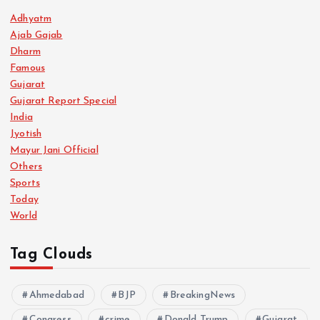
Adhyatm
Ajab Gajab
Dharm
Famous
Gujarat
Gujarat Report Special
India
Jyotish
Mayur Jani Official
Others
Sports
Today
World
Tag Clouds
Ahmedabad
BJP
BreakingNews
Congress
crime
Donald Trump
Gujarat