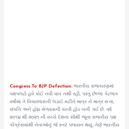
Congress To BJP Defection:
ભારતીય રાજકારણમાં
પક્ષપલટો હવે કોઈ નવી વાત નથી રહી, પરંતુ છેલ્લા કેટલાક
વર્ષોમાં તે વિચારધારાની લડાઈ મટીને માત્ર ને માત્ર સત્તા,
સંપત્તિ અને હોદ્દા મેળવવાની વરવી હોડ બની ગઈ છે. વર્ષ
૨૦૧૪ થી ૨૦૨૧ ની વચ્ચે દેશના સૌથી જૂના રાજકીય પક્ષ
કોંગ્રેસમાંથી નેતાઓનું જે સ્તરે પલાયન થયું, તેણે ભારતીય