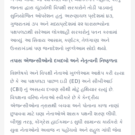
જનતા દ્વારા ચૂંટાયેલી વિપક્ષી સરકારોને તોડી પાડવાનું
સુનિયોજિત ઓપરેશન હતું. અરુણાચલ પ્રદેશમાં ૪૩,
ગુજરાતમાં ૩૫ અને મધ્યપ્રદેશમાં ૨૨ ધારાસભ્યોના
પક્ષપલટાથી સરેઆમ લોકશાહી સરકારોનું પતન કરવામાં
આવ્યું. આ સિવાય આસામ, કર્ણાટક, તેલંગાણા અને
ઉત્તરાખંડમાં પણ જનાદેશનો ખુલ્લેઆમ સોદો થયો.
તપાસ એજન્સીઓનો દબદબો અને નેતૃત્વની નિષ્ફળતા
વિશ્લેષકો અને વિપક્ષી નેતાઓ ખુલ્લેઆમ આક્ષેપ કરી રહ્યા
છે કે આ પક્ષપલટા પાછળ ઇડી (ED) અને સીબીઆઈ
(CBI) નું અસહ્ય દબાણ સૌથી મોટું હથિયાર રહ્યું છે.
વિપક્ષના વરિષ્ઠ નેતાઓ સ્વીકારે છે કે કેન્દ્રીય
એજન્સીઓના ત્રાસથી બચવા અને પોતાના કાળા નાણાં
છુપાવવા માટે ઘણા નેતાઓએ શાસક પક્ષની શરણ લીધી.
બીજી તરફ, કોંગ્રેસ હાઈકમાન્ડ સુધી સામાન્ય કાર્યકરો કે
યુવા નેતાઓનો અવાજ ન પહોંચવો અને રાહુલ ગાંધી જેવા