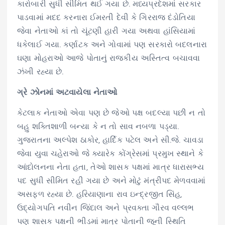
કારોબારી સુધી સીમિત થઈ ગયા છે. મધ્યપ્રદેશમાં સરકાર
પાડવામાં મદદ કરનારા ઈમરતી દેવી કે ગિરરાજ દંડોતિયા
જેવા નેતાઓ કાં તો ચૂંટણી હારી ગયા અથવા હાંસિયામાં
ધકેલાઈ ગયા. કર્ણાટક અને ગોવામાં પણ સરકારો બદલનારા
ઘણા મોહરાઓ આજે પોતાનું રાજકીય અસ્તિત્વ બચાવવા
ઝંખી રહ્યા છે.
ગ્રે ઝોનમાં અટવાયેલા નેતાઓ
કેટલાક નેતાઓ એવા પણ છે જેઓ પક્ષ બદલ્યા પછી ન તો
બહુ શક્તિશાળી બન્યા કે ન તો સાવ નબળા પડ્યા.
ગુજરાતના અલ્પેશ ઠાકોર, હાર્દિક પટેલ અને સી.જે. ચાવડા
જેવા યુવા ચહેરાઓ જે ક્યારેક કોંગ્રેસમાં પ્રમુખ સ્થાને કે
આંદોલનના નેતા હતા, તેઓ શાસક પક્ષમાં માત્ર ધારાસભ્ય
પદ સુધી સીમિત રહી ગયા છે અને મોટું મંત્રીપદ મેળવવામાં
અસફળ રહ્યા છે. હરિયાણાના રાવ ઇન્દ્રજીત સિંહ,
ઉદ્યોગપતિ નવીન જિંદાલ અને પ્રવક્તા ગૌરવ વલ્લભ
પણ શાસક પક્ષની ભીડમાં માત્ર પોતાની જૂની સ્થિતિ