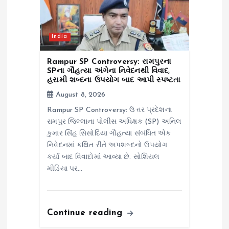
India
Rampur SP Controversy: રામપુરના
SPના ગૌહત્યા અંગેના નિવેદનથી વિવાદ,
હરામી શબ્દના ઉપયોગ બાદ આપી સ્પષ્ટતા
August 8, 2026
Rampur SP Controversy: ઉત્તર પ્રદેશના
રામપુર જિલ્લાના પોલીસ અધિક્ષક (SP) અનિલ
કુમાર સિંહ સિસોદિયા ગૌહત્યા સંબંધિત એક
નિવેદનમાં કથિત રીતે અપશબ્દનો ઉપયોગ
કર્યા બાદ વિવાદોમાં આવ્યા છે. સોશિયલ
મીડિયા પર…
Continue reading