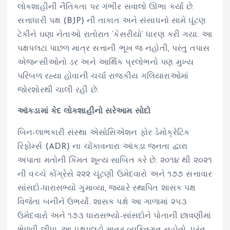
લોકશાહીની નૈતિકતા પર ગંભીર સવાલો ઊભા કર્યા છે.
સત્તાધારી પક્ષ (BJP) ની તાકાત અને સંસાધનો સામે ઘૂંટણ
ટેકીને ઘણા નેતાઓ રાતોરાત ‘કેસરીયો’ ધારણ કરી ગયા. આ
પક્ષપલટા પાછળ માત્ર સત્તાની ભૂખ જ નહોતી, પરંતુ તપાસ
એજન્સીઓનો ડર અને આર્થિક પ્રલોભનો પણ મુખ્ય
પરિબળ રહ્યા હોવાની ચર્ચા રાજકીય ગલિયારાઓમાં
જોરશોરથી ચાલી રહી છે.
આંકડામાં કેદ લોકશાહીનો સરેઆમ સોદો
બિન-લાભકારી સંસ્થા એસોસિએશન ફોર ડેમોક્રેટિક
રિફોર્મ્સ (ADR) ના ચોંકાવનારા આંકડા જનતા દ્વારા
અપાતા મતોની કિંમત શૂન્ય સાબિત કરે છે. ૨૦૧૪ થી ૨૦૨૧
ની વચ્ચે કોંગ્રેસે ૨૨૨ ચૂંટણી ઉમેદવારો અને ૧૭૭ સત્તાવાર
સાંસદો-ધારાસભ્યો ગુમાવ્યા, જ્યારે સ્થાપિત શાસક પક્ષ
વિજેતા બનીને ઉભર્યો. શાસક પક્ષે આ ગાળામાં ૨૫૩
ઉમેદવારો અને ૧૭૩ ધારાસભ્યો-સાંસદોને પોતાની છાવણીમાં
ભેળવી લીધા. આ પક્ષપલટો માત્ર વ્યક્તિગત નહોતો, પરંતુ