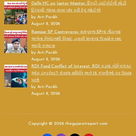
Delhi HC on Jantar Mantar: દિલ્હી હાઈકોર્ટની મોટી
ટિપ્પણી, જંતર-મંતર બંધ કરી દેવું જોઈએ
by Arti Parikh
August 8, 2026
Rampur SP Controversy: રામપુરના SPના ગૌહત્યા
અંગેના નિવેદનથી વિવાદ, હરામી શબ્દના ઉપયોગ બાદ
આપી સ્પષ્ટતા
by Arti Parikh
August 8, 2026
RDI Fund Conflict of Interest: RDI ફંડમાં કોન્ફ્લિક્ટ
ઓફ ઇન્ટરેસ્ટ? રોકાણ સમિતિ અને 15 કંપનીઓ પર ઉઠ્યા
પ્રશ્નો
by Arti Parikh
August 8, 2026
Copyright © 2026 thegujaratreport.com