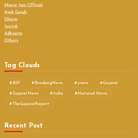
Mayur Jani Official
Ajab Gajab
Dharm
Jyotish
Adhyatm
Others
Tag Clouds
BJP
BreakingNews
crime
Gujarat
GujaratNews
India
National News
TheGujaratReport
Recent Post