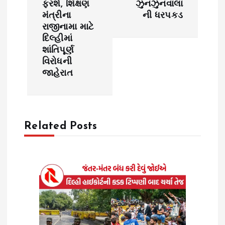
n
ફરશે, શિક્ષણ
ઝુનઝુનવાલા
મંત્રીના
ની ધરપકડ
a
રાજીનામા માટે
દિલ્હીમાં
v
શાંતિપૂર્ણ
વિરોધની
i
જાહેરાત
g
a
Related Posts
t
i
o
n