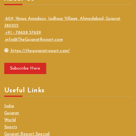
609, Venus Amadeus, Jodhpur Village, Ahmedabad, Gujarat
380015
+91 - 78628 57629
info@TheGujaratReport.com
https://thegujaratreport.com/
Subscribe Here
Useful Links
India
Gujarat
World
Sports
Gujarat Report Special