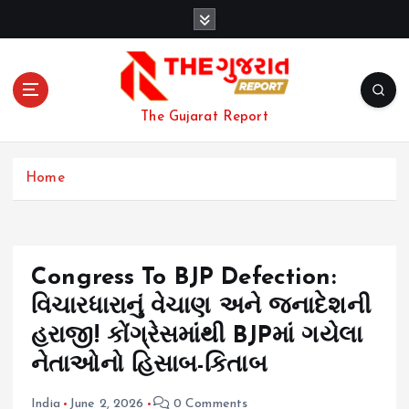
S
k
i
p
t
o
The Gujarat Report
c
o
n
Home
t
e
n
t
Congress To BJP Defection:
વિચારધારાનું વેચાણ અને જનાદેશની
હરાજી! કોંગ્રેસમાંથી BJPમાં ગયેલા
નેતાઓનો હિસાબ-કિતાબ
India
June 2, 2026
0 Comments