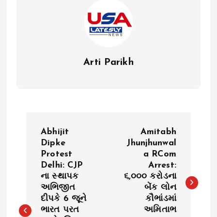
Arti Parikh
P
Abhijit
Amitabh
o
Dipke
Jhunjhunwal
Protest
a RCom
Delhi: CJP
Arrest:
s
ના સ્થાપક
૬,૦૦૦ કરોડના
અભિજીત
બેંક લોન
t
દીપકે 6 જૂને
કૌભાંડમાં
ભારત પરત
અમિતાભ