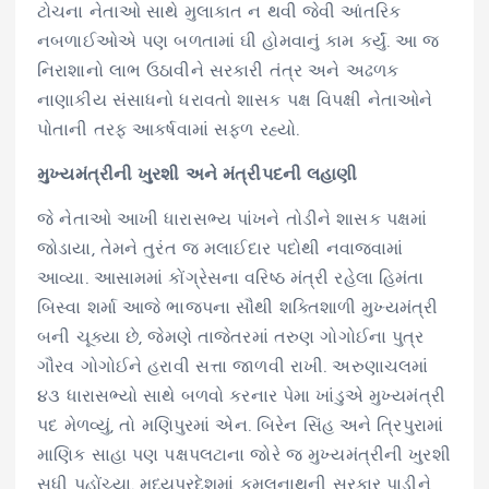
ટોચના નેતાઓ સાથે મુલાકાત ન થવી જેવી આંતરિક
નબળાઈઓએ પણ બળતામાં ઘી હોમવાનું કામ કર્યું. આ જ
નિરાશાનો લાભ ઉઠાવીને સરકારી તંત્ર અને અઢળક
નાણાકીય સંસાધનો ધરાવતો શાસક પક્ષ વિપક્ષી નેતાઓને
પોતાની તરફ આકર્ષવામાં સફળ રહ્યો.
મુખ્યમંત્રીની ખુરશી અને મંત્રીપદની લહાણી
જે નેતાઓ આખી ધારાસભ્ય પાંખને તોડીને શાસક પક્ષમાં
જોડાયા, તેમને તુરંત જ મલાઈદાર પદોથી નવાજવામાં
આવ્યા. આસામમાં કોંગ્રેસના વરિષ્ઠ મંત્રી રહેલા હિમંતા
બિસ્વા શર્મા આજે ભાજપના સૌથી શક્તિશાળી મુખ્યમંત્રી
બની ચૂક્યા છે, જેમણે તાજેતરમાં તરુણ ગોગોઈના પુત્ર
ગૌરવ ગોગોઈને હરાવી સત્તા જાળવી રાખી. અરુણાચલમાં
૪૩ ધારાસભ્યો સાથે બળવો કરનાર પેમા ખાંડુએ મુખ્યમંત્રી
પદ મેળવ્યું, તો મણિપુરમાં એન. બિરેન સિંહ અને ત્રિપુરામાં
માણિક સાહા પણ પક્ષપલટાના જોરે જ મુખ્યમંત્રીની ખુરશી
સુધી પહોંચ્યા. મધ્યપ્રદેશમાં કમલનાથની સરકાર પાડીને