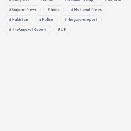
GujaratNews
India
National News
Pakistan
Police
thegujarareport
TheGujaratReport
UP