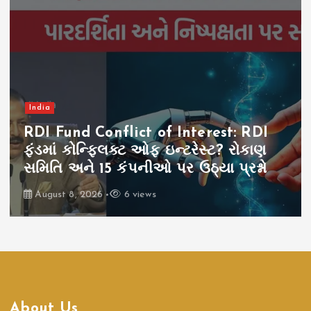
India
RDI Fund Conflict of Interest: RDI
ફંડમાં કોન્ફ્લિક્ટ ઓફ ઇન્ટરેસ્ટ? રોકાણ
સમિતિ અને 15 કંપનીઓ પર ઉઠ્યા પ્રશ્નો
August 8, 2026
6 views
About Us