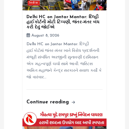
India
Delhi HC on Jantar Mantar: દિલ્હી
હાઈકોર્ટની મોટી ટિપ્પણી, જંતર-મંતર બંધ
કરી દેવું જોઈએ
August 8, 2026
Delhi HC on Jantar Mantar: દિલ્હી
હાઈકોર્ટમાં જંતર-મંતર ખાતે વિરોધ પ્રદર્શનની
મંજૂરી સંબંધિત અરજીની સુનાવણી દરમિયાન
એક મહત્વપૂર્ણ ચર્ચા સામે આવી. જસ્ટિસ
અમિત મહાજને કેન્દ્ર સરકારને સવાલ કર્યો કે
જો વારંવાર…
Continue reading