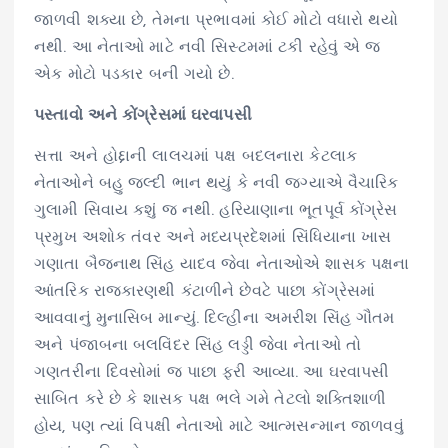
જાળવી શક્યા છે, તેમના પ્રભાવમાં કોઈ મોટો વધારો થયો
નથી. આ નેતાઓ માટે નવી સિસ્ટમમાં ટકી રહેવું એ જ
એક મોટો પડકાર બની ગયો છે.
પસ્તાવો અને કોંગ્રેસમાં ઘરવાપસી
સત્તા અને હોદ્દાની લાલચમાં પક્ષ બદલનારા કેટલાક
નેતાઓને બહુ જલ્દી ભાન થયું કે નવી જગ્યાએ વૈચારિક
ગુલામી સિવાય કશું જ નથી. હરિયાણાના ભૂતપૂર્વ કોંગ્રેસ
પ્રમુખ અશોક તંવર અને મધ્યપ્રદેશમાં સિંધિયાના ખાસ
ગણાતા બૈજનાથ સિંહ યાદવ જેવા નેતાઓએ શાસક પક્ષના
આંતરિક રાજકારણથી કંટાળીને છેવટે પાછા કોંગ્રેસમાં
આવવાનું મુનાસિબ માન્યું. દિલ્હીના અમરીશ સિંહ ગૌતમ
અને પંજાબના બલવિંદર સિંહ લડ્ડી જેવા નેતાઓ તો
ગણતરીના દિવસોમાં જ પાછા ફરી આવ્યા. આ ઘરવાપસી
સાબિત કરે છે કે શાસક પક્ષ ભલે ગમે તેટલો શક્તિશાળી
હોય, પણ ત્યાં વિપક્ષી નેતાઓ માટે આત્મસન્માન જાળવવું