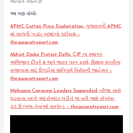
અત્યંત કઠિન છે.
આ પણ વાંચો:
APMC Cotton Price Exploitation: ગુજરાતની APMC
માં ચાલતી ‘કડદા પ્રથા’નો પર્દાફાશ –
thegujaratreport.com
Abhijit Dipke Protest Delhi: CJP ના સ્થાપક
અભિજીત દીપકે 6 જૂને ભારત પરત ફરશે, શિક્ષણ મંત્રીના
રાજીનામા માટે દિલ્હીમાં શાંતિપૂર્ણ વિરોધની જાહેરાત –
thegujaratreport.com
Mehsana Congress Leaders Suspended: બીજા સામે
લડવાના બદલે અંદરોઅંદર લડીને જ પતી જશે કોંગ્રેસ,
૩૩ દિગ્ગજ નેતાઓ સસ્પેન્ડ – thegujaratreport.com