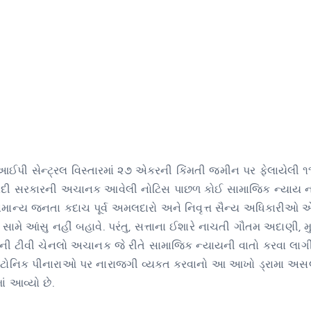
ઈપી સેન્ટ્રલ વિસ્તારમાં ૨૭ એકરની કિંમતી જમીન પર ફેલાયેલી ૧૧
ર મોદી સરકારની અચાનક આવેલી નોટિસ પાછળ કોઈ સામાજિક ન્યાય નથ
સામાન્ય જનતા કદાચ પૂર્વ અમલદારો અને નિવૃત્ત સૈન્ય અધિકારીઓ એ
સામે આંસુ નહીં બહાવે. પરંતુ, સત્તાના ઈશારે નાચતી ગૌતમ અદાણી, મ
 ટીવી ચેનલો અચાનક જે રીતે સામાજિક ન્યાયની વાતો કરવા લાગી 
ે ટોનિક પીનારાઓ પર નારાજગી વ્યક્ત કરવાનો આ આખો ડ્રામા અસ
ં આવ્યો છે.