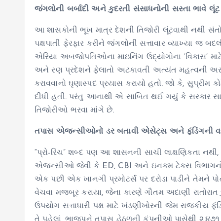
જંગલોની બર્બાદી અને કુદરતી સંસાધનોની સસ્તા ભાવે લૂંટ
આ શાસકોની ભૂખ માત્ર દેશની તિજોરી લૂંટવાથી નથી સંતોષા
પક્ષપાતી ફેરફાર કરીને જંગલોની સત્તાવાર વ્યાખ્યા જ બદ
એરિયા અબજોપતિઓના માઇનિંગ ઉદ્યોગોના ‘વિકાસ’ માટે ખ
અને રણ પ્રદેશને ફેલાતો અટકાવતી અત્યંત મહત્વની અરવલ
કરાવવાનો ઘૃણાસ્પદ પ્રયાસ કરાયો હતો. જો કે, સુપ્રીમ 
દીધી હતી. પરંતુ આનાથી એ સાબિત થઈ ગયું કે સરકાર સામ
તિજોરીઓ ભરવા માંગે છે.
તપાસ એજન્સીઓનો ડર બતાવી એસેટ્સ અને ફંડિંગની વ
“પ્રો-રિચ” શબ્દ પણ આ શાસનની સાચી લાક્ષણિકતા નથી, આ
એજન્સીઓ જેવી કે ED, CBI અને ઇનકમ ટેક્સ વિભાગનો ઉ
એક પછી એક ખાનગી પ્રમોટર્સ પર દરોડા પાડીને તેમને પોતા
વેચવા મજબૂર કરાયા, જેના કારણે ગૌતમ અદાણી રાતોરા
ઉપયોગ સત્તાધારી પક્ષ માટે ખંડણીખોરની જેમ રાજકીય ફંડિં
તે પહેલાં, ભાજપને તપાસ હેઠળની કંપનીઓ પાસેથી ૨,૪૭૧ 