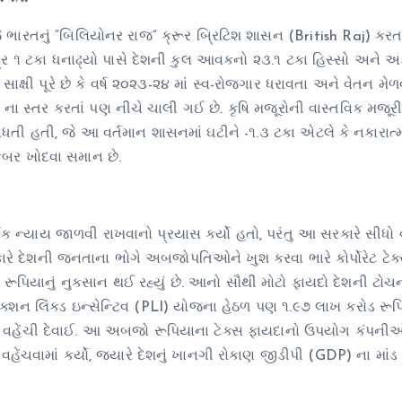
 ભારતનું “બિલિયોનર રાજ” ક્રૂર બ્રિટિશ શાસન (British Raj) કરત
્ર ૧ ટકા ધનાઢ્યો પાસે દેશની કુલ આવકનો ૨૩.૧ ટકા હિસ્સો અને 
ક્ષી પૂરે છે કે વર્ષ ૨૦૨૩-૨૪ માં સ્વ-રોજગાર ધરાવતા અને વેતન મે
 ના સ્તર કરતાં પણ નીચે ચાલી ગઈ છે. કૃષિ મજૂરોની વાસ્તવિક મજૂર
ધતી હતી, જે આ વર્તમાન શાસનમાં ઘટીને -૧.૩ ટકા એટલે કે નકારાત
 કબર ખોદવા સમાન છે.
ન્યાય જાળવી રાખવાનો પ્રયાસ કર્યો હતો, પરંતુ આ સરકારે સીધો વ
રકારે દેશની જનતાના ભોગે અબજોપતિઓને ખુશ કરવા ભારે કોર્પોરેટ ટેક
 રૂપિયાનું નુકસાન થઈ રહ્યું છે. આનો સૌથી મોટો ફાયદો દેશની ટોચન
ોડક્શન લિંક્ડ ઇન્સેન્ટિવ (PLI) યોજના હેઠળ પણ ૧.૯૭ લાખ કરોડ રૂ
ે વહેંચી દેવાઈ. આ અબજો રૂપિયાના ટેક્સ ફાયદાનો ઉપયોગ કંપની
વહેંચવામાં કર્યો, જ્યારે દેશનું ખાનગી રોકાણ જીડીપી (GDP) ના માંડ