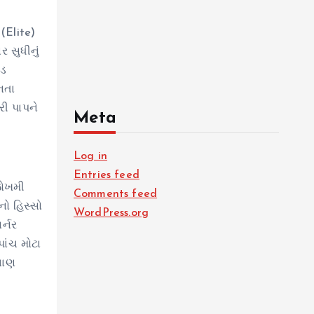
(Elite)
 સુધીનું
ોડ
નતા
રી પાપને
Meta
Log in
Entries feed
જોખમી
Comments feed
નો હિસ્સો
WordPress.org
ર્નર
પાંચ મોટા
બાણ