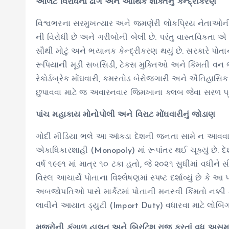
એલિટ વિરોધનો ઢોંગ અને આર્થિક શક્તિનું કેન્દ્રીકરણ
વિશ્વભરના સરમુખત્યાર અને જમણેરી લોકપ્રિય નેતાઓની જ
ની વિરોધી છે અને ગરીબોની બેલી છે. પરંતુ વાસ્તવિકતા 
સૌથી મોટું અને ભયાનક કેન્દ્રીકરણ થયું છે. સરકારે પોત
રૂપિયાની મૂડી સબસિડી, ટેક્સ મુક્તિઓ અને કિંમતી વ
રેકોર્ડબ્રેક મોંઘવારી, કમરતોડ બેરોજગારી અને ઐતિહાસિ
છુપાવવા માટે જ અવારનવાર જિમખાના ક્લબ જેવા સરળ પ્
પાંચ મહાકાય મોનોપોલી અને વિરાટ મોંઘવારીનું જોડાણ
ગોદી મીડિયા ભલે આ આંકડા દેશની જનતા સામે ન આવવા દે,
એકાધિકારશાહી (Monopoly) માં રૂપાંતર થઈ ચૂક્યું છે. દ
વર્ષ ૧૯૯૧ માં માત્ર ૧૦ ટકા હતો, જે ૨૦૨૧ સુધીમાં વધીને
વિરલ આચાર્યે પોતાના વિશ્લેષણમાં સ્પષ્ટ દર્શાવ્યું છે કે આ
અબજોપતિઓ પાસે માર્કેટમાં પોતાની મનસ્વી કિંમતો નક્ક
લાવીને આયાત ડ્યુટી (Import Duty) વધારવા માટે લોબિંગ 
મજૂરોની કંગાળ હાલત અને બ્રિટિશ રાજ કરતાં વધુ અસ