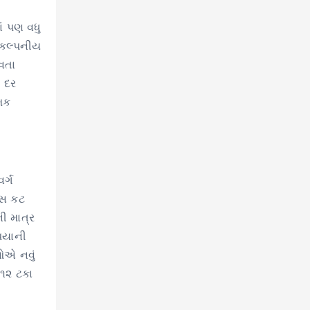
ાં પણ વધુ
અકલ્પનીય
ળવતા
ી દર
્મક
ર્ગ
્સ કટ
ી માત્ર
પિયાની
ઓએ નવું
 ૧૨ ટકા