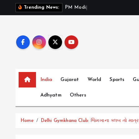
S
P
M
M
o
d
i
:
ભ
ર
ત
મ
Trending News:
k
i
p
t
o
c
o
n
t
India
Gujarat
World
Sports
Gu
e
Adhyatm
Others
n
t
Home
Delhi Gymkhana Club: જિમખાના ક્લબ તો માત્ર બ