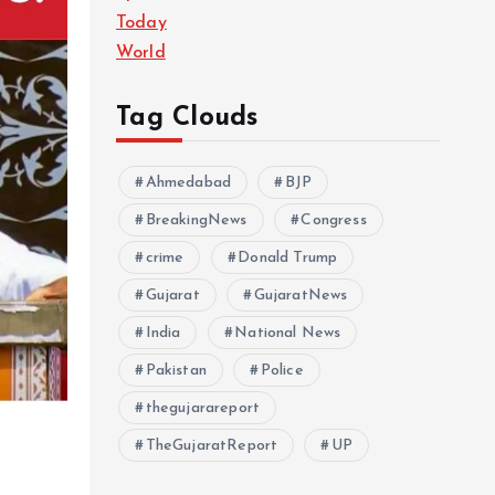
Today
World
Tag Clouds
Ahmedabad
BJP
BreakingNews
Congress
crime
Donald Trump
Gujarat
GujaratNews
India
National News
Pakistan
Police
thegujarareport
TheGujaratReport
UP