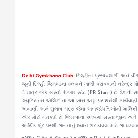
Delhi Gymkhana Club:
દિલ્હીના પ્રભાવશાળી અને વીઆ
જૂની દિલ્હી જિમખાના ક્લબને ખાલી કરાવવાની નરેન્દ્
તે માત્ર એક સસ્તો પીઆર સ્ટંટ (PR Stunt) છે. દેશની 
‘લ્યુટિયન્સ એલિટ’ ના આ ખાસ અડ્ડા પર થયેલી કાર્યવાહી 
અંબાણી અને સુભાષ ચંદ્રા જેવા અબજોપતિઓની માલિકીની
એક મોટો ગતકડો છે. જિમખાના ક્લબમાં સસ્તા જીન અન
આર્થિક લૂંટ પરથી જનતાનું ધ્યાન ભટકાવવા માટે જ ઘડવામા