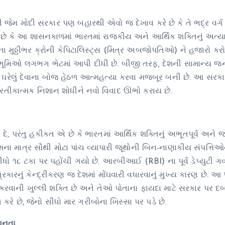
ેમ મોદી સરકાર પણ બહારથી એવો જ દેખાવ કરે છે કે તે ભદ્ર વર્ગ 
એ છે કે આ શાસનકાળમાં ભારતમાં રાજકીય અને આર્થિક શક્તિનું અત્યાર
ાના મુઠ્ઠીભર ક્રોની કેપિટાલિસ્ટ્સ (મિત્ર અબજોપતિઓ) ને હજારો કર
ન ભૂમિઓ લગભગ ભેટમાં આપી દીધી છે. બીજી તરફ, દેશની સામાન્ય જ
ક ઘરેલું દેવાના બોજ હેઠળ આત્મહત્યા કરવા મજબૂર બની છે. આ સરકા
રતીકાત્મક નિશાન શોધીને નવો વિવાદ ઊભો કરાય છે.
 પરંતુ હકીકત એ છે કે ભારતમાં આર્થિક શક્તિનું અભૂતપૂર્વ અને 
ેશના માત્ર સૌથી મોટા પાંચ વ્યાપારી જૂથોની બિન-નાણાકીય સંપત્તિઓ
 સીધો ૧૮ ટકા પર પહોંચી ગયો છે. આરબીઆઈ (RBI) ના પૂર્વ ડેપ્યુટી ગવ
 પ્રકારનું કેન્દ્રીકરણ જ દેશમાં મોંઘવારી વધારવાનું મુખ્ય કારણ છે. આ 
ી કરવાની ખુલ્લી શક્તિ છે અને તેઓ પોતાના ફાયદા માટે સરકાર પર દ
કરે છે, જેનો સીધો માર ગરીબોના ખિસ્સા પર પડે છે.
માનતા