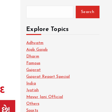
Search
Explore Topics
Adhyatm
Ajab Gajab
Dharm
Famous
Gujarat
Gujarat Report Special
India
Jyotish
Mayur Jani Official
Others
Sports