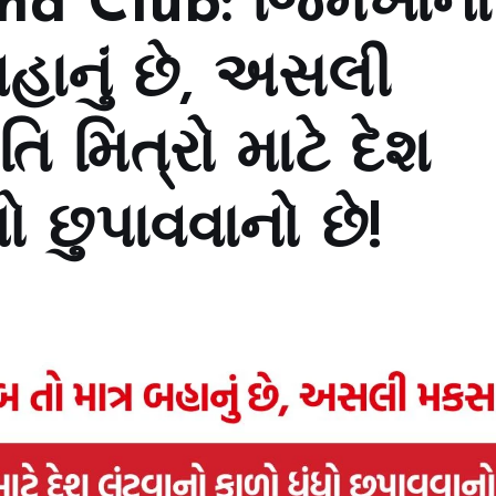
na Club: જિમખાના
બહાનું છે, અસલી
મિત્રો માટે દેશ
ધો છુપાવવાનો છે!