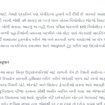
ઈ, તેમણે પ્રકૃતિને પણ કોર્પોરેટના હવાલે કરી દીધી છે. સરકારે કાય
લી નાખી, જેથી વર્ષ ૨૦૨૩ માં ૧.૯૭ લાખ ચોરસ કિલોમીટર જેટલો વિરાટ
ોલી શકાય. આટલું જ નહીં, ઉત્તર પશ્ચિમ ભારતની 670 કિલોમીટર લ
્લી પહાડીઓની વ્યાખ્યા બદલીને ત્યાં મોટા પાયે ગેરકાયદે માઇનિં
કોર્ટે સમયસર હસ્તક્ષેપ કરીને આ બંને સરકારી કાળા કાયદાઓ પર રોક
ાન્ય નાગરિકોના સ્વાસ્થ્ય અને આયુષ્યને ટૂંકું કરીને પણ ઉદ્યો
સૂલાત
 માત્ર ‘મિત્ર ઉદ્યોગપતિઓ’ માટે ચાલતી ગેંગ છે. દેશની સર્વોચ્ચ
પયોગ સરકારી હથિયાર તરીકે કરીને અદાણી ગ્રુપ માટે રસ્તો સાફ
ના કિંમતી પોર્ટ, એરપોર્ટ અને સિમેન્ટ ફેક્ટરીઓ સસ્તા ભાવે અદાણી 
ત દુનિયાના બીજા ક્રમના સૌથી અમીર વ્યક્તિ બની ગયા. આ એજન
ગ ઉઘરાવવા પણ થયો. સુપ્રીમ કોર્ટે ઇલેક્ટોરલ બોન્ડને ગેરકાયદે જાહે
કરોડ રૂપિયા મળ્યા હતા, જેમાંથી ૬૯ ટકા રકમ તો દરોડા પડ્યા પછી