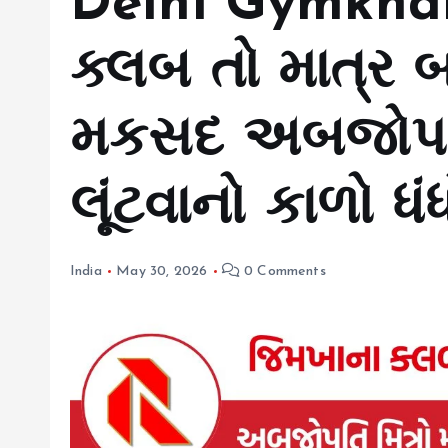
Delhi Gymkha
ક્લબ તો માત્ર 
મકસદ અબજોપતિ 
લૂંટવાનો કાળો ધં
India
May 30, 2026
0 Comments