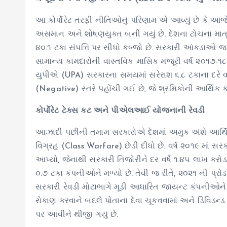
આ કોર્પોરેટ તરફી નીતિઓનું પરિણામ એ આવ્યું છે કે આજે
અસમાન અને શોષણયુક્ત બની ગયું છે. દેશના ટોચના માત
૪૦.૧ ટકા સંપત્તિ પર સીધો કબ્જો છે. સરકારી આંકડાઓ જ સા
સામાન્ય કામદારોની વાસ્તવિક માસિક મજૂરી વર્ષ ૨૦૧૭-૧૮
યુપીએ (UPA) સરકારના સમયમાં સરેરાશ ૬.૮ ટકાના દરે વ
(Negative) સ્તરે પહોંચી ગઈ છે, જે શ્રમિકોની આર્થિક
કોર્પોરેટ ટેક્સ કટ અને પીએલઆઈ યોજનાની રેવડી
આઝાદી પછીની તમામ સરકારોએ દેશમાં અમુક અંશે આર્થિક 
વિગ્રહ (Class Warfare) છેડી દીધો છે. વર્ષ ૨૦૧૯ માં સ
આપ્યો, જેનાથી સરકારી તિજોરીને દર વર્ષે ૧.૪૫ લાખ કરોડ
૦.૭ ટકા કંપનીઓને મળ્યો છે. તેવી જ રીતે, ૨૦૨૧ ની પ્ર
સરકારી રેવડી મોટાભાગે મૂડી આધારિત જાયન્ટ કંપનીઓન
રોકાણ કરવાને બદલે પોતાના દેવા ચૂકવવામાં અને ડિવિડન્ડ 
પર આવીને થીજી ગયું છે.