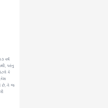
૩ વર્ષ
ી, પરંતુ
ટલે કે
ુકેશ
છે, તે જ
લી