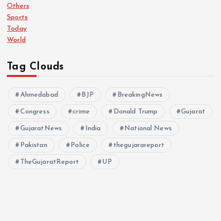
Others
Sports
Today
World
Tag Clouds
Ahmedabad
BJP
BreakingNews
Congress
crime
Donald Trump
Gujarat
GujaratNews
India
National News
Pakistan
Police
thegujarareport
TheGujaratReport
UP