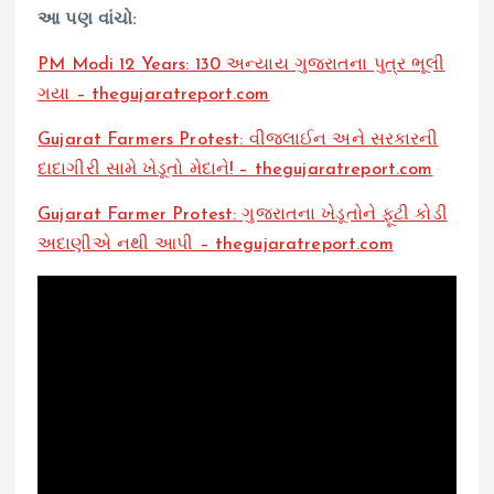
આ પણ વાંચો:
PM Modi 12 Years: 130 અન્યાય ગુજરાતના પુત્ર ભૂલી
ગયા – thegujaratreport.com
Gujarat Farmers Protest: વીજલાઈન અને સરકારની
દાદાગીરી સામે ખેડૂતો મેદાને! – thegujaratreport.com
Gujarat Farmer Protest: ગુજરાતના ખેડૂતોને ફૂટી કોડી
અદાણીએ નથી આપી – thegujaratreport.com