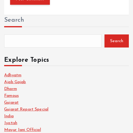
Search
Search
Explore Topics
Adhyatm
Ajab Gajab
Dharm
Famous
Gujarat
Gujarat Report Special
India
Jyotish
Mayur Jani Official