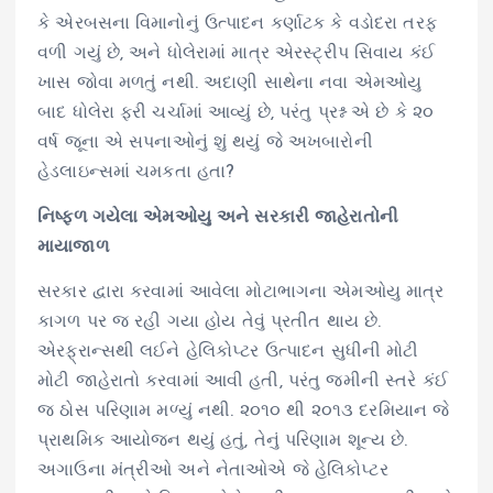
કે એરબસના વિમાનોનું ઉત્પાદન કર્ણાટક કે વડોદરા તરફ
વળી ગયું છે, અને ધોલેરામાં માત્ર એરસ્ટ્રીપ સિવાય કંઈ
ખાસ જોવા મળતું નથી. અદાણી સાથેના નવા એમઓયુ
બાદ ધોલેરા ફરી ચર્ચામાં આવ્યું છે, પરંતુ પ્રશ્ન એ છે કે ૨૦
વર્ષ જૂના એ સપનાઓનું શું થયું જે અખબારોની
હેડલાઇન્સમાં ચમકતા હતા?
નિષ્ફળ ગયેલા એમઓયુ અને સરકારી જાહેરાતોની
માયાજાળ
સરકાર દ્વારા કરવામાં આવેલા મોટાભાગના એમઓયુ માત્ર
કાગળ પર જ રહી ગયા હોય તેવું પ્રતીત થાય છે.
એરફ્રાન્સથી લઈને હેલિકોપ્ટર ઉત્પાદન સુધીની મોટી
મોટી જાહેરાતો કરવામાં આવી હતી, પરંતુ જમીની સ્તરે કંઈ
જ ઠોસ પરિણામ મળ્યું નથી. ૨૦૧૦ થી ૨૦૧૩ દરમિયાન જે
પ્રાથમિક આયોજન થયું હતું, તેનું પરિણામ શૂન્ય છે.
અગાઉના મંત્રીઓ અને નેતાઓએ જે હેલિકોપ્ટર