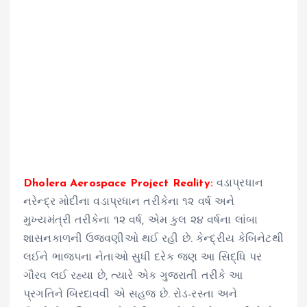
Dholera Aerospace Project Reality:
વડાપ્રધાન
નરેન્દ્ર મોદીના વડાપ્રધાન તરીકેના ૧૨ વર્ષ અને
મુખ્યમંત્રી તરીકેના ૧૨ વર્ષ, એમ કુલ ૨૪ વર્ષના લાંબા
શાસનકાળની ઉજવણીઓ થઈ રહી છે. કેન્દ્રીય કેબિનેટથી
લઈને ભાજપના નેતાઓ સુધી દરેક જણ આ સિદ્ધિ પર
ગૌરવ લઈ રહ્યા છે, ત્યારે એક ગુજરાતી તરીકે આ
પ્રગતિને બિરદાવવી એ સહજ છે. રોડ-રસ્તા અને