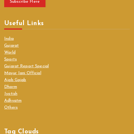
Subscribe Here
Useful Links
India
Gujarat
World
Sports
Gujarat Report Special
Mayur Jani Official
Ajab Gajab
Dharm
Jyotish
Adhyatm
Others
Tag Clouds