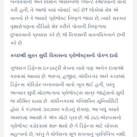
બનાવવાની અને વિમાન એસેમ્બલી પ્લાન્ટ સ્થાપવાની વાતો
કરી હતી, તે આજે ક્યાં ખોવાઈ ગઈ છે? લોકોમાં રોષ એ
વાતનો છે કે જ્યારે પ્રોજેક્ટ નિષ્ફળ જાય છે, ત્યારે સરકાર
વૃક્ષારોપણના વીડિયો શેર કરીને પોતાની નિષ્ફળતા
છુપાવવાનો પ્રયાસ કરે છે, જે વિકાસની વાસ્તવિકતાને છતી
કરે છે.
કચ્છથી સુરત સુધી વિકાસના પ્રોજેક્ટ્સનો પોકળ દાવો
ગુજરાત ડિફેન્સ ઇન્ડસ્ટ્રી મેપના નામે પણ અનેક દાવાઓ
કરવામાં આવ્યા છે. ભરૂચ, હજીરા, ગાંધીનગર અને કચ્છમાં
ડિફેન્સ કોરિડોર બનાવવાની વાતો ખૂબ થઈ હતી, પરંતુ
અત્યાર સુધી મોટાભાગના પ્રોજેક્ટ્સ માત્ર જાહેરાતો સુધી
જ સીમિત રહ્યા છે. ગાંધીનગરમાં ગતિશક્તિ યુનિવર્સિટી
હોય કે કંડલામાં ૩૦,૦૦૦ કરોડનું રોકાણ, આ બધું ક્યારે
અમલમાં આવશે તે એક મોટો પ્રશ્ન છે. જે ટાટા-એરબસનો
પ્રોજેક્ટ વડોદરામાં શરૂ થયો છે તે ડિફેન્સ માટે ચોક્કસ
મહત્વનો છે, પરંતુ તે ધોલેરાના મૂળ સપનાનું પ્રતિબિંબ નથી.