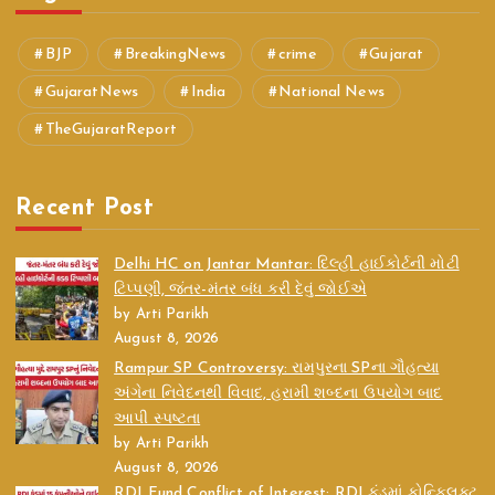
BJP
BreakingNews
crime
Gujarat
GujaratNews
India
National News
TheGujaratReport
Recent Post
Delhi HC on Jantar Mantar: દિલ્હી હાઈકોર્ટની મોટી
ટિપ્પણી, જંતર-મંતર બંધ કરી દેવું જોઈએ
by Arti Parikh
August 8, 2026
Rampur SP Controversy: રામપુરના SPના ગૌહત્યા
અંગેના નિવેદનથી વિવાદ, હરામી શબ્દના ઉપયોગ બાદ
આપી સ્પષ્ટતા
by Arti Parikh
August 8, 2026
RDI Fund Conflict of Interest: RDI ફંડમાં કોન્ફ્લિક્ટ