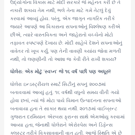
ઉદ્યોગોના વિકાસ માટે મોદી સરકારે જે મહેનત કરી છે તે
નકારી શકાય તેમ નથી, ભલે તેના માટે ગમે તેટલું દેવું
કરવામાં આવ્યું હોય. પરંતુ, એક જાગૃત નાગરિક તરીકે
જ્યારે આપણે આ વિકાસના સપનાઓનું વિશ્લેષણ કરીએ
છીએ, ત્યારે વાસ્તવિકતા અને જાહેરાતો વચ્ચેનો મોટો
તફાવત સ્પષ્ટપણે દેખાય છે. મોદી સાહેબે દેશને સપનાઓનું
વાવેતર તો ખૂબ કર્યું, પણ તેની વાવણી ક્યાંય જોવા મળતી
નથી, તો લણણીની તો આશા જ કેવી રીતે રાખી શકાય?
ધોલેરા: એક મોટું ‘સ્વપ્ન’ જે ૧૬ વર્ષ પછી પણ અધૂરું!
ધોલેરા ઇન્ડસ્ટ્રીયલ સ્માર્ટ સિટીનું સપનું ૨૦૦૭માં
બતાવવામાં આવ્યું હતું. ૧૬ વર્ષથી વધુનો સમય વીતી ગયો
હોવા છતાં, ત્યાં જે મોટા પાયે વિમાન ઉત્પાદનના સપનાઓ
બતાવાયા હતા તે સાકાર થયા નથી. ૨૦૧૭માં વાઈબ્રન્ટ
ગુજરાત દરમિયાન એરબસ ફ્રાન્સ સાથે એમઓયુ કરવામાં
આવ્યા હતા, જેનાથી ધોલેરાને એરોસ્પેસ અને ડિફેન્સ
ક્લસ્ટર તરીકે વિકસાવવાની વાત હતી. આજે સ્થિતિ એ છે