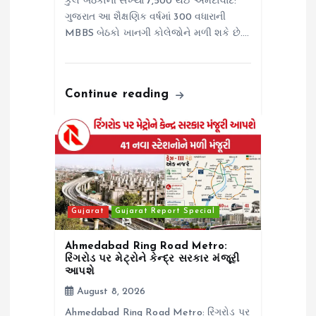
કુલ બેઠકોની સંખ્યા 7,500 થઈ અમદાવાદ:
ગુજરાત આ શૈક્ષણિક વર્ષમાં 300 વધારાની
MBBS બેઠકો ખાનગી કોલેજોને મળી શકે છે.…
Continue reading
Gujarat
Gujarat Report Special
Ahmedabad Ring Road Metro:
રિંગરોડ પર મેટ્રોને કેન્દ્ર સરકાર મંજૂરી
આપશે
August 8, 2026
Ahmedabad Ring Road Metro: રિંગરોડ પર