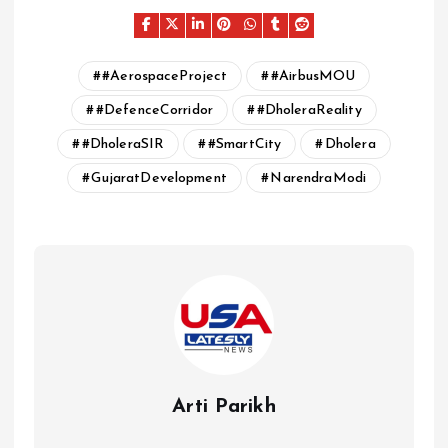
#AerospaceProject
#AirbusMOU
#DefenceCorridor
#DholeraReality
#DholeraSIR
#SmartCity
Dholera
GujaratDevelopment
NarendraModi
Arti Parikh