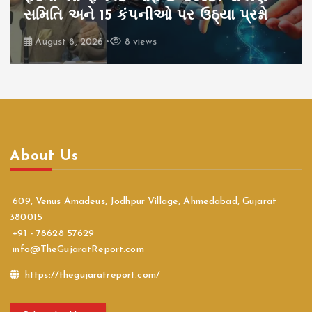
સમિતિ અને 15 કંપનીઓ પર ઉઠ્યા પ્રશ્નો
August 8, 2026
8 views
About Us
609, Venus Amadeus, Jodhpur Village, Ahmedabad, Gujarat
380015
+91 - 78628 57629
info@TheGujaratReport.com
https://thegujaratreport.com/