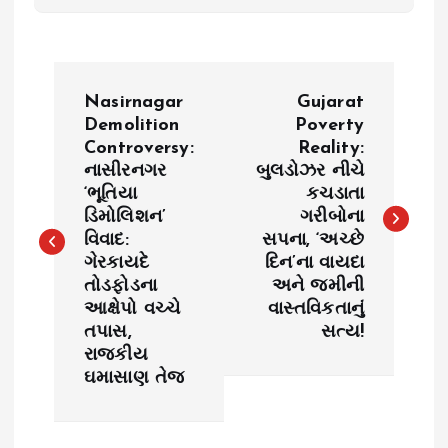
P
Nasirnagar
Gujarat
o
Demolition
Poverty
Controversy:
Reality:
નાસીરનગર
બુલડોઝર નીચે
s
‘ભૂતિયા
કચડાતા
ડિમોલિશન’
ગરીબોના
t
વિવાદ:
સપના, ‘અચ્છે
ગેરકાયદે
દિન’ના વાયદા
n
તોડફોડના
અને જમીની
આક્ષેપો વચ્ચે
વાસ્તવિકતાનું
a
તપાસ,
સત્ય!
રાજકીય
v
ઘમાસાણ તેજ
i