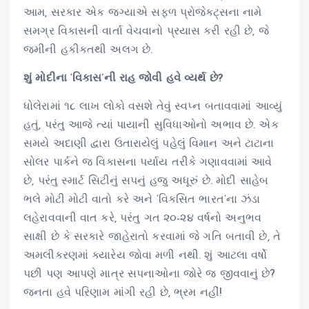
આમ, સરકાર એક જગ્યાએ સફળ પ્રોજેક્ટ્સના નામે
સમગ્ર વિકાસની વાર્તા વેચવાનો પ્રયાસ કરી રહી છે, જે
જમીની હકીકતથી અલગ છે.
શું મોદીના ‘વિકાસ’ની રાહ જોવી હવે વ્યર્થ છે?
ધોલેરામાં ૧૮ લાખ લોકો વસશે તેવું સ્વપ્ન બતાવવામાં આવ્યું
હતું, પરંતુ આજે ત્યાં પાયાની સુવિધાઓનો અભાવ છે. એક
સમયે અદાણી દ્વારા ઉતારાયેલું પહેલું વિમાન અને ટાટાના
સોલર પાર્કને જ વિકાસના પર્યાય તરીકે ગણાવવામાં આવે
છે, પરંતુ સ્માર્ટ સિટીનું સપનું હજુ અધૂરું છે. મોદી સાહેબ
ભલે મોટી મોટી વાતો કરે અને ‘વિકસિત ભારત’ના ઝંડા
લહેરાવવાની વાત કરે, પરંતુ ગત ૨૦-૨૪ વર્ષનો અનુભવ
સાક્ષી છે કે સરકારે જાહેરાતો કરવામાં જે ગતિ બતાવી છે, તે
અમલીકરણમાં ક્યારેય જોવા મળી નથી. શું આટલા વર્ષો
પછી પણ આપણે માત્ર સપનાઓના જોરે જ જીવવાનું છે?
જનતા હવે પરિણામ માંગી રહી છે, ભ્રમ નહીં!