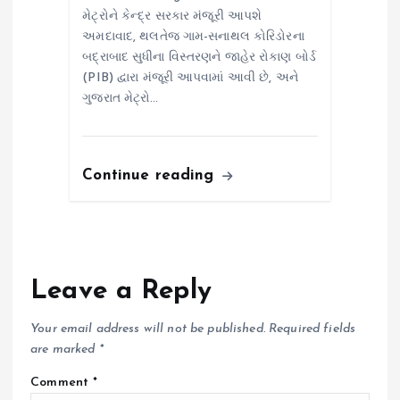
મેટ્રોને કેન્દ્ર સરકાર મંજૂરી આપશે
અમદાવાદ, થલતેજ ગામ-સનાથલ કોરિડોરના
બદ્રાબાદ સુધીના વિસ્તરણને જાહેર રોકાણ બોર્ડ
(PIB) દ્વારા મંજૂરી આપવામાં આવી છે, અને
ગુજરાત મેટ્રો…
Continue reading
Leave a Reply
Your email address will not be published.
Required fields
are marked
*
Comment
*