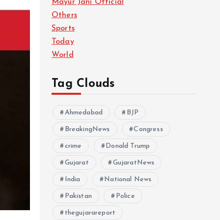
Mayur Jani Official
Others
Sports
Today
World
Tag Clouds
Ahmedabad
BJP
BreakingNews
Congress
crime
Donald Trump
Gujarat
GujaratNews
India
National News
Pakistan
Police
thegujarareport