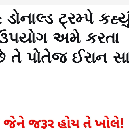
નાલ્ડ ટ્રમ્પે કહ્યુ
નો ઉપયોગ અમે કરતા
ે તે પોતેજ ઈરાન સા