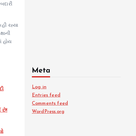
ાબદારી
કહી રહ્યા
્ષાની
ં હોય
Meta
Log in
દી
Entries feed
Comments feed
છે!
WordPress.org
યો