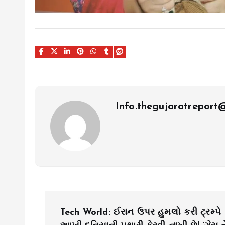
Info.thegujaratrepor
P
Tech World: ઈરાન ઉપર હુમલો કરી ટ્રમ્પે