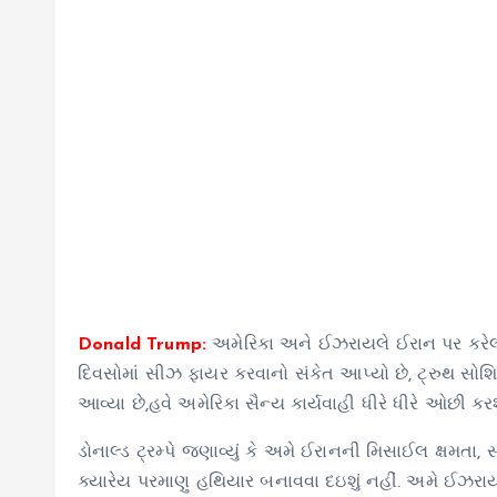
Donald Trump:
અમેરિકા અને ઈઝરાયલે ઈરાન પર કરેલા હ
દિવસોમાં સીઝ ફાયર કરવાનો સંકેત આપ્યો છે, ટ્રુથ સોશિયલ પ
આવ્યા છે,હવે અમેરિકા સૈન્ય કાર્યવાહી ધીરે ધીરે ઓછી કરશ
ડોનાલ્ડ ટ્રમ્પે જણાવ્યું કે અમે ઈરાનની મિસાઈલ ક્ષમતા, 
ક્યારેય પરમાણુ હથિયાર બનાવવા દઇશું નહીં. અમે ઈઝર