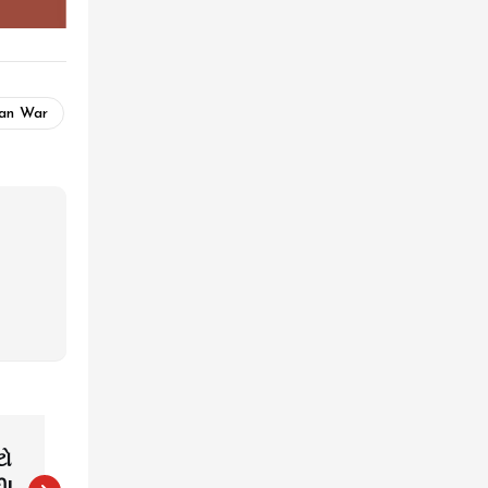
ran War
ટો