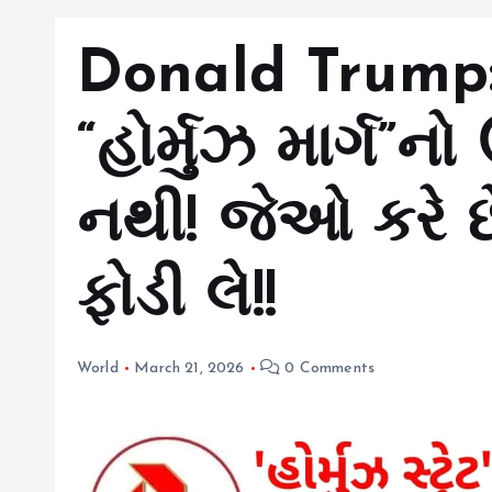
Donald Trump: ડો
“હોર્મુઝ માર્ગ”
નથી! જેઓ કરે છ
ફોડી લે!!
World
March 21, 2026
0 Comments