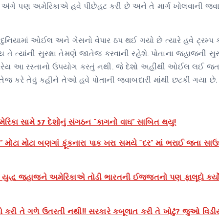
ુઝ અંગે પણ અમેરિકાએ હવે પીછેહટ કરી છે અને તે માર્ગ ખોલવાની જવ
 દુનિયામાં ઓઈલ અને ગેસનો વેપાર ઠપ થઈ ગયો છે ત્યારે હવે ટ્રમ્પ 
ોય તે ત્યાંની સુરક્ષા તેમણે જાતેજ કરવાની રહેશે. પોતાના જહાજની સુરક
યારેય આ રસ્તાનો ઉપયોગ કરતું નથી. જે દેશો અહીંથી ઓઈલ લઈ જતા
ેજ કરે તેવું કહીને તેઓ હવે પોતાની જવાબદારી માંથી છટકી ગયા છે.
િકા સામે 57 દેશોનું સંગઠન “કાગનો વાઘ” સાબિત થયુ!
 મોટા મોટા બણગાં ફૂંકનારા પાક ખરા સમયે “દર” માં ભરાઈ જતા સાઉ
દ્ધ જહાજને અમેરિકાએ તોડી ભારતની ઈજ્જતનો પણ ફાલૂદો કર્યો 
 કરી તે ગળે ઉતરતી નથી!! સરકારે કબૂલાત કરી તે ખોટું? જુઓ વિડી