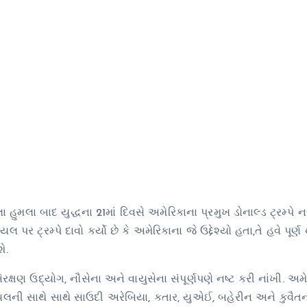
ુમલા બાદ યુદ્ધના 21માં દિવસે અમેરિકાના પ્રમુખ ડોનાલ્ડ ટ્રમ્પે
ર ટ્રમ્પે દાવો કર્યો છે કે અમેરિકાના જે ઉદ્દેશ્યો હતા,તે હવે પૂર્ણ
ે.
સંરક્ષણ ઉદ્યોગ, નૌસેના અને વાયુસેના સંપૂર્ણપણે નષ્ટ કરી નાંખી. અમ
ાયલની સાથે સાથે સાઉદી અરેબિયા, કતાર, યુએઈ, બહેરીન અને કુવૈ