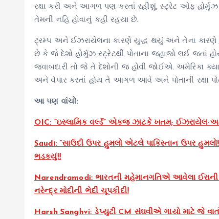
રક્ષા કરી અને આગળ પણ કરતાં રહીશું, સ્ટ્રેટ ઓફ હોર્મ
તેમની નહિ હોવાનું કહી રહયા છે.
ટ્રમ્પ અને ઈઝરાયેલના કારણે યુદ્ધ થયું અને તેના કારણે
છે કે જે દેશો હોર્મુઝ સ્ટ્રેટથી પોતાના જહાજો લઈ જતાં હ
જવાબદારી તો જે તે દેશોની જ હોવી જોઈએ. અમેરિકા ક્
અને વેપાર કરતાં હોય તે આગળ આવે અને પોતાની રક્ષા પોત
આ પણ વાંચો:
OIC: “ઇસ્લામિક વર્લ્ડ” એકજ ઝાટકે ખતમ; ઈઝરાયેલ-અમેર
Saudi: “સાઉદી ઉપર હુમલો એટલે પાકિસ્તાન ઉપર હુમલો!”
ભડકયું!!
Narendramodi: ભારતની મહેમાનગતિએ આવેલા ઈરાની યુ
નરેન્દ્ર મોદીની ભેદી ચૂપકીદી!
Harsh Sanghvi: ડેપ્યુટી CM સંઘવીએ ગાયો માટે જે વાતો