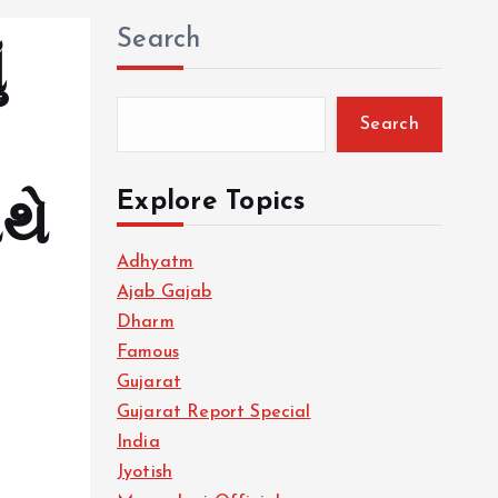
Search
ં
Search
Explore Topics
થે
Adhyatm
Ajab Gajab
Dharm
Famous
Gujarat
Gujarat Report Special
India
Jyotish