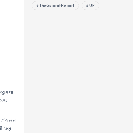
TheGujaratReport
UP
 નજીકના
 થવા
ે ઈરાનને
તની પણ