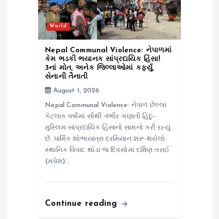
World
Nepal Communal Violence: નેપાળમાં
કેમ ભડકી ભયાનક સાંપ્રદાયિક હિંસા!
3નાં મોત, અનેક જિલ્લાઓમાં કર્ફ્યુ,
સેનાની તૈનાતી
August 1, 2026
Nepal Communal Violence: નેપાળ છેલ્લા
કેટલાક વર્ષોમાં સૌથી ગંભીર ગણાતી હિંદુ-
મુસ્લિમ સાંપ્રદાયિક હિંસાનો સામનો કરી રહ્યું
છે. ધાર્મિક શોભાયાત્રા દરમિયાન શરૂ થયેલો
સ્થાનિક વિવાદ થોડા જ દિવસોમાં દક્ષિણ તરાઈ
(મધેશ)…
Continue reading