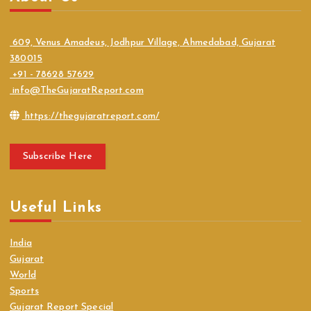
609, Venus Amadeus, Jodhpur Village, Ahmedabad, Gujarat
380015
+91 - 78628 57629
info@TheGujaratReport.com
https://thegujaratreport.com/
Subscribe Here
Useful Links
India
Gujarat
World
Sports
Gujarat Report Special