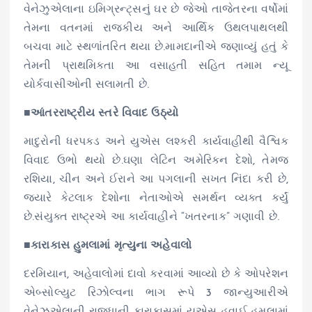
વેનેઝુએલાના ઇમિગ્રન્ટ્સનું ઘર છે જેઓ તાજેતરના વર્ષોમાં
તેમના વતનમાં રાજકીય અને આર્થિક ઉથલપાથલથી
બચવા માટે સ્થળાંતરિત થયા છે.મામદાનીએ જણાવ્યું હતું કે
તેમની પ્રાથમિકતા આ વસાહતી સહિત તમામ ન્યૂ
યોર્કવાસીઓની સલામતી છે.
■આંતરરાષ્ટ્રીય સ્તરે વિવાદ ઉઠ્યો
માદુરોની ધરપકડ અને યુએસ લશ્કરી કાર્યવાહીથી વૈશ્વિક
વિવાદ ઉભો થયો છે.ઘણા લેટિન અમેરિકન દેશો, તેમજ
રશિયા, ચીન અને ઈરાને આ પગલાની સખત નિંદા કરી છે,
જ્યારે કેટલાક દેશોના નેતાઓએ સમર્થન વ્યક્ત કર્યું
છે.સંયુક્ત રાષ્ટ્રએ આ કાર્યવાહીને “ખતરનાક” ગણાવી છે.
■કારાકાસ હુમલામાં મૃત્યુના અહેવાલો
દરમિયાન, અહેવાલોમાં દાવો કરવામાં આવ્યો છે કે ઓપરેશન
એબ્સોલ્યુટ રિઝોલ્વના ભાગ રૂપે 3 જાન્યુઆરીએ