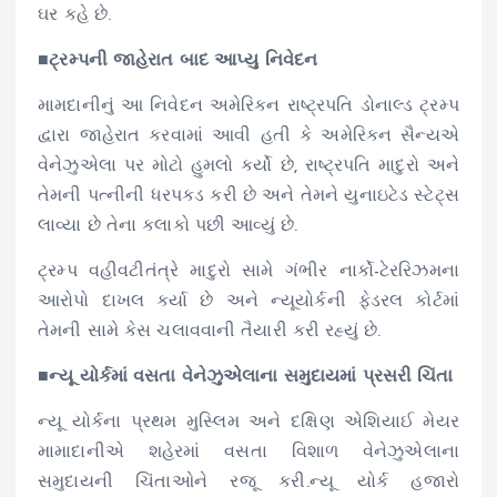
ઘર કહે છે.
■ટ્રમ્પની જાહેરાત બાદ આપ્યુ નિવેદન
મામદાનીનું આ નિવેદન અમેરિકન રાષ્ટ્રપતિ ડોનાલ્ડ ટ્રમ્પ
દ્વારા જાહેરાત કરવામાં આવી હતી કે અમેરિકન સૈન્યએ
વેનેઝુએલા પર મોટો હુમલો કર્યો છે, રાષ્ટ્રપતિ માદુરો અને
તેમની પત્નીની ધરપકડ કરી છે અને તેમને યુનાઇટેડ સ્ટેટ્સ
લાવ્યા છે તેના કલાકો પછી આવ્યું છે.
ટ્રમ્પ વહીવટીતંત્રે માદુરો સામે ગંભીર નાર્કો-ટેરરિઝમના
આરોપો દાખલ કર્યા છે અને ન્યૂયોર્કની ફેડરલ કોર્ટમાં
તેમની સામે કેસ ચલાવવાની તૈયારી કરી રહ્યું છે.
■ન્યૂ યોર્કમાં વસતા વેનેઝુએલાના સમુદાયમાં પ્રસરી ચિંતા
ન્યૂ યોર્કના પ્રથમ મુસ્લિમ અને દક્ષિણ એશિયાઈ મેયર
મામાદાનીએ શહેરમાં વસતા વિશાળ વેનેઝુએલાના
સમુદાયની ચિંતાઓને રજૂ કરી.ન્યૂ યોર્ક હજારો