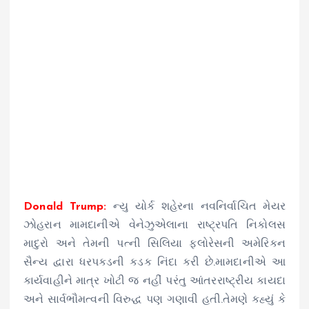
Donald Trump:
ન્યુ યોર્ક શહેરના નવનિર્વાચિત મેયર
ઝોહરાન મામદાનીએ વેનેઝુએલાના રાષ્ટ્રપતિ નિકોલસ
માદુરો અને તેમની પત્ની સિલિયા ફ્લોરેસની અમેરિકન
સૈન્ય દ્વારા ધરપકડની કડક નિંદા કરી છે.મામદાનીએ આ
કાર્યવાહીને માત્ર ખોટી જ નહીં પરંતુ આંતરરાષ્ટ્રીય કાયદા
અને સાર્વભૌમત્વની વિરુદ્ધ પણ ગણાવી હતી.તેમણે કહ્યું કે