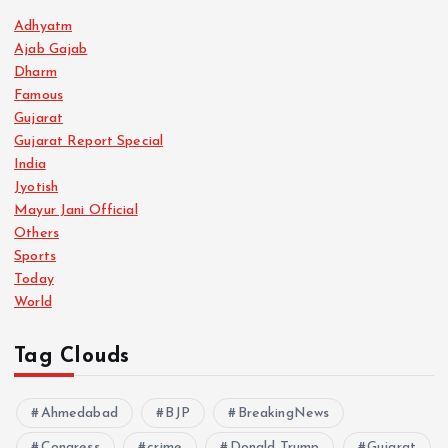
Adhyatm
Ajab Gajab
Dharm
Famous
Gujarat
Gujarat Report Special
India
Jyotish
Mayur Jani Official
Others
Sports
Today
World
Tag Clouds
Ahmedabad
BJP
BreakingNews
Congress
crime
Donald Trump
Gujarat