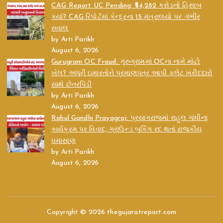
CAG Report UC Pending: ₹54,282 કરોડનો હિસાબ
ક્યાં? CAG રિપોર્ટમાં કેન્દ્રના 15 મંત્રાલયો પર ગંભીર
સવાલ
by Arti Parikh
August 6, 2026
Gurugram OC Fraud: ગુરુગ્રામમાં OCના નામે મોટો
ખેલ? અધૂરી ઇમારતોને પ્રમાણપત્ર આપી ફ્લેટ ખરીદદારો
સાથે છેતરપિંડી
by Arti Parikh
August 6, 2026
Rahul Gandhi Prayagraj: પ્રયાગરાજમાં રાહુલ ગાંધીના
કાર્યક્રમ પર વિવાદ, ગ્રાઉન્ડ બુકિંગ રદ થતાં રાજકીય
ઘમાસાણ
by Arti Parikh
August 6, 2026
Copyright © 2026 thegujaratreport.com