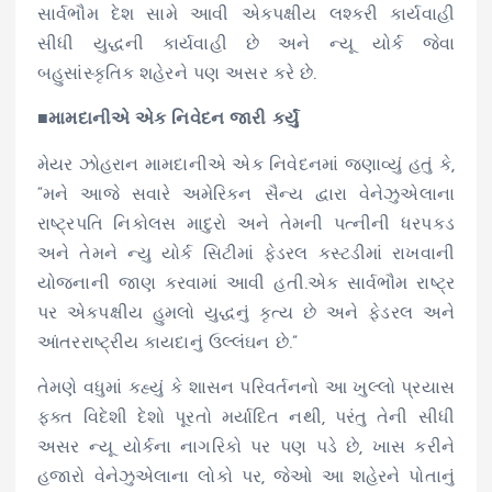
સાર્વભૌમ દેશ સામે આવી એકપક્ષીય લશ્કરી કાર્યવાહી
સીધી યુદ્ધની કાર્યવાહી છે અને ન્યૂ યોર્ક જેવા
બહુસાંસ્કૃતિક શહેરને પણ અસર કરે છે.
■મામદાનીએ એક નિવેદન જારી કર્યું
મેયર ઝોહરાન મામદાનીએ એક નિવેદનમાં જણાવ્યું હતું કે,
“મને આજે સવારે અમેરિકન સૈન્ય દ્વારા વેનેઝુએલાના
રાષ્ટ્રપતિ નિકોલસ માદુરો અને તેમની પત્નીની ધરપકડ
અને તેમને ન્યુ યોર્ક સિટીમાં ફેડરલ કસ્ટડીમાં રાખવાની
યોજનાની જાણ કરવામાં આવી હતી.એક સાર્વભૌમ રાષ્ટ્ર
પર એકપક્ષીય હુમલો યુદ્ધનું કૃત્ય છે અને ફેડરલ અને
આંતરરાષ્ટ્રીય કાયદાનું ઉલ્લંઘન છે.”
તેમણે વધુમાં કહ્યું કે શાસન પરિવર્તનનો આ ખુલ્લો પ્રયાસ
ફક્ત વિદેશી દેશો પૂરતો મર્યાદિત નથી, પરંતુ તેની સીધી
અસર ન્યૂ યોર્કના નાગરિકો પર પણ પડે છે, ખાસ કરીને
હજારો વેનેઝુએલાના લોકો પર, જેઓ આ શહેરને પોતાનું