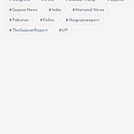
GujaratNews
India
National News
Pakistan
Police
thegujarareport
TheGujaratReport
UP