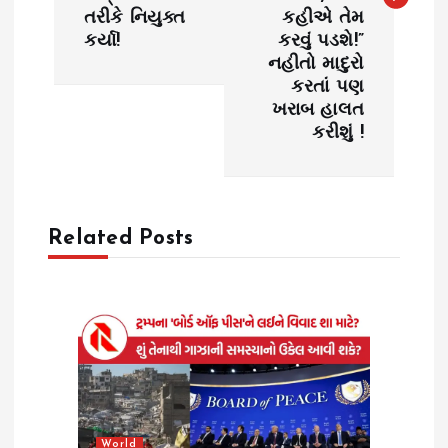
તરીકે નિયુક્ત
કહીએ તેમ
n
કર્યા!
કરવું પડશે!”
નહીતો માદુરો
a
કરતાં પણ
ખરાબ હાલત
v
કરીશું !
i
g
Related Posts
a
t
i
o
World