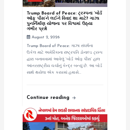
n
Trump Board of Peace: ટ્રમ્પના ‘બોર્ડ
ઑફ પીસ’ને લઈને વિવાદ શા માટે? ગાઝા
પુનર્નિર્માણ યોજના પર વિશ્વમાં ઉઠ્યા
ગંભીર પ્રશ્નો
August 2, 2026
Trump Board of Peace: ગાઝા સંઘર્ષના
ઉકેલ માટે અમેરિકાના રાષ્ટ્રપતિ ડોનાલ્ડ ટ્રમ્પ
દ્વારા બનાવવામાં આવેલું ‘બોર્ડ ઓફ પીસ’ હાલ
આંતરરાષ્ટ્રીય ચર્ચાનું કેન્દ્ર બન્યું છે. આ બોર્ડ
સાથે થયેલા એક કરારમાં હમાસે…
Continue reading