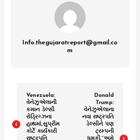
Info.thegujaratreport@gmail.co
m
P
Venezuela:
Donald
o
વેનેઝુએલાની
Trump:
કમાન ડેલ્સી
વેનેઝુએલાના
રોડ્રિગ્ઝના
નવા રાષ્ટ્રપતિ
s
હાથમાં,સુપ્રીમ
ડેલ્સીને પણ
કોર્ટે કાર્યકારી
ટ્રમ્પની
t
રાષ્ટ્રપતિ
ધમકી,”અમે