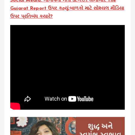
Social Media: ભાજપના નેતા ડો.ભરત કાનાબારે The
Gujarat Report ઉપર કહ્યું:બાળકો માટે સોશ્યલ મીડિયા
ઉપર પ્રતિબંધ ક્યારે?