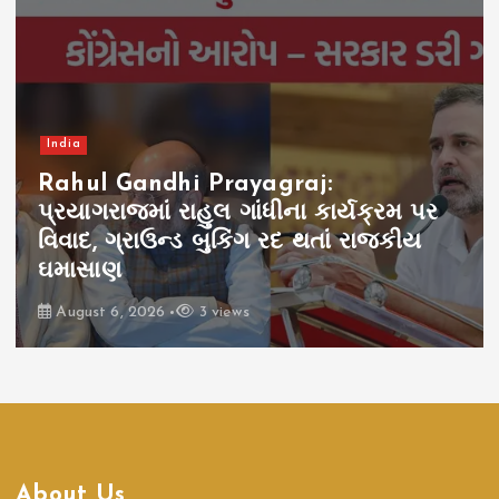
India
Rahul Gandhi Prayagraj:
પ્રયાગરાજમાં રાહુલ ગાંધીના કાર્યક્રમ પર
વિવાદ, ગ્રાઉન્ડ બુકિંગ રદ થતાં રાજકીય
ઘમાસાણ
August 6, 2026
3 views
About Us