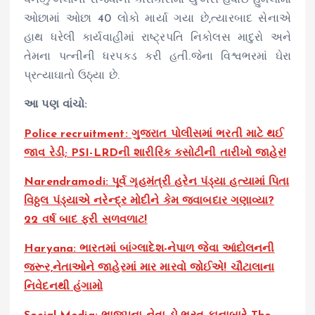
વેનેઝુએલાની રાજધાની કારાકાસમાં યુએસ હવાઈ હુમલામાં
ઓછામાં ઓછા 40 લોકો માર્યા ગયા છે,ત્યારબાદ સેનાએ
હાથ ધરેલી કાર્યવાહીમાં રાષ્ટ્રપતિ નિકોલસ માદુરો અને
તેમના પત્નીની ધરપકડ કરી હતી.જેના વિશ્વભરમાં ઘેરા
પ્રત્યાઘાતો ઉઠ્યા છે.
આ પણ વાંચો:
Police recruitment: ગુજરાત પોલીસમાં ભરતી માટે થઈ
જાવ રેડી; PSI-LRDની શારીરિક કસોટીની તારીખો જાહેર!
Narendramodi: પૂર્વ ગૃહમંત્રી હરેન પંડ્યા હત્યામાં પિતા
વિઠ્ઠલ પંડ્યાએ નરેન્દ્ર મોદીને કેમ જવાબદાર ગણાવ્યા?
22 વર્ષ બાદ ફરી સળવળાટ!
Haryana: ભારતમાં બાંગ્લાદેશ-નેપાળ જેવા આંદોલનની
જરૂર,નેતાઓને જાહેરમાં માર મારવો જોઈએ! ચૌટાલાના
નિવેદનથી હંગામો