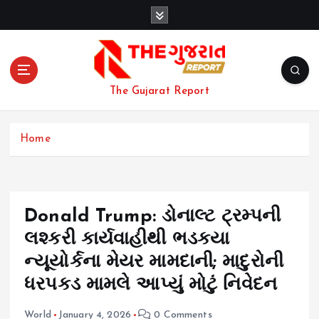
S
k
i
p
t
o
The Gujarat Report
c
o
n
Home
t
e
n
t
Donald Trump: ડોનાલ્ટ ટ્રમ્પની
લશ્કરી કાર્યવાહીથી ભડકયા
ન્યૂયોર્કના મેયર મામદાની; માદુરોની
ધરપકડ મામલે આપ્યું મોટું નિવેદન
World
January 4, 2026
0 Comments