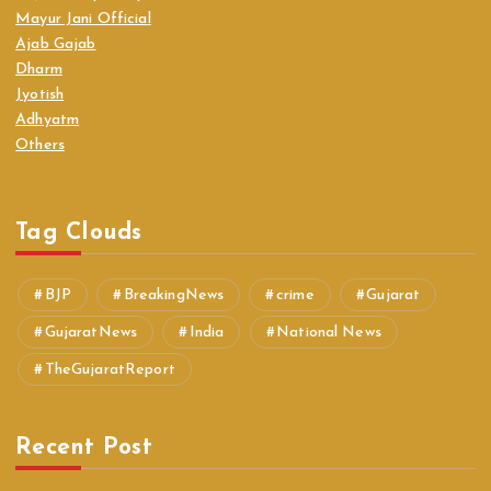
Mayur Jani Official
Ajab Gajab
Dharm
Jyotish
Adhyatm
Others
Tag Clouds
BJP
BreakingNews
crime
Gujarat
GujaratNews
India
National News
TheGujaratReport
Recent Post