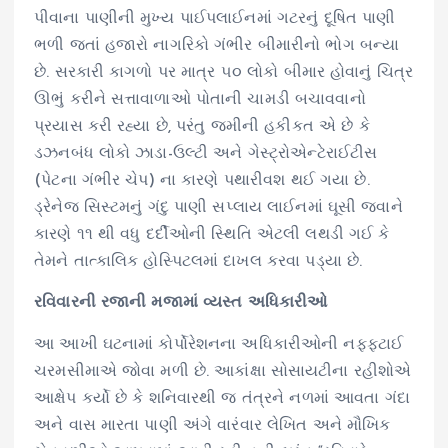
પીવાના પાણીની મુખ્ય પાઈપલાઈનમાં ગટરનું દૂષિત પાણી
ભળી જતાં હજારો નાગરિકો ગંભીર બીમારીનો ભોગ બન્યા
છે. સરકારી કાગળો પર માત્ર ૫૦ લોકો બીમાર હોવાનું ચિત્ર
ઊભું કરીને સત્તાવાળાઓ પોતાની ચામડી બચાવવાનો
પ્રયાસ કરી રહ્યા છે, પરંતુ જમીની હકીકત એ છે કે
ડઝનબંધ લોકો ઝાડા-ઉલ્ટી અને ગેસ્ટ્રોએન્ટેરાઈટીસ
(પેટના ગંભીર ચેપ) ના કારણે પથારીવશ થઈ ગયા છે.
ડ્રેનેજ સિસ્ટમનું ગંદુ પાણી સપ્લાય લાઈનમાં ઘૂસી જવાને
કારણે ૧૧ થી વધુ દર્દીઓની સ્થિતિ એટલી લથડી ગઈ કે
તેમને તાત્કાલિક હોસ્પિટલમાં દાખલ કરવા પડ્યા છે.
રવિવારની રજાની મજામાં વ્યસ્ત અધિકારીઓ
આ આખી ઘટનામાં કોર્પોરેશનના અધિકારીઓની નફ્ફટાઈ
ચરમસીમાએ જોવા મળી છે. આકાંક્ષા સોસાયટીના રહીશોએ
આક્ષેપ કર્યો છે કે શનિવારથી જ તંત્રને નળમાં આવતા ગંદા
અને વાસ મારતા પાણી અંગે વારંવાર લેખિત અને મૌખિક