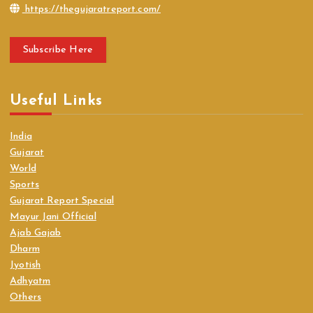
https://thegujaratreport.com/
Subscribe Here
Useful Links
India
Gujarat
World
Sports
Gujarat Report Special
Mayur Jani Official
Ajab Gajab
Dharm
Jyotish
Adhyatm
Others