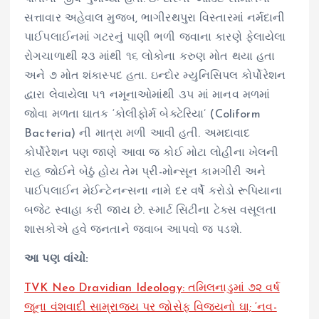
સત્તાવાર અહેવાલ મુજબ, ભાગીરથપુરા વિસ્તારમાં નર્મદાની
પાઈપલાઈનમાં ગટરનું પાણી ભળી જવાના કારણે ફેલાયેલા
રોગચાળાથી ૨૩ માંથી ૧૬ લોકોના કરુણ મોત થયા હતા
અને ૭ મોત શંકાસ્પદ હતા. ઇન્દોર મ્યુનિસિપલ કોર્પોરેશન
દ્વારા લેવાયેલા ૫૧ નમૂનાઓમાંથી ૩૫ માં માનવ મળમાં
જોવા મળતા ઘાતક ‘કોલીફોર્મ બેક્ટેરિયા’ (Coliform
Bacteria) ની માત્રા મળી આવી હતી. અમદાવાદ
કોર્પોરેશન પણ જાણે આવા જ કોઈ મોટા લોહીના ખેલની
રાહ જોઈને બેઠું હોય તેમ પ્રી-મોન્સૂન કામગીરી અને
પાઈપલાઈન મેઈન્ટેનન્સના નામે દર વર્ષે કરોડો રૂપિયાના
બજેટ સ્વાહા કરી જાય છે. સ્માર્ટ સિટીના ટેક્સ વસૂલતા
શાસકોએ હવે જનતાને જવાબ આપવો જ પડશે.
આ પણ વાંચો:
TVK Neo Dravidian Ideology: તમિલનાડુમાં ૭૨ વર્ષ
જૂના વંશવાદી સામ્રાજ્ય પર જોસેફ વિજયનો ઘા; ‘નવ-