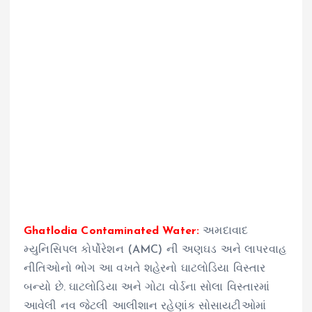
Ghatlodia Contaminated Water:
અમદાવાદ
મ્યુનિસિપલ કોર્પોરેશન (AMC) ની અણઘડ અને લાપરવાહ
નીતિઓનો ભોગ આ વખતે શહેરનો ઘાટલોડિયા વિસ્તાર
બન્યો છે. ઘાટલોડિયા અને ગોટા વોર્ડના સોલા વિસ્તારમાં
આવેલી નવ જેટલી આલીશાન રહેણાંક સોસાયટીઓમાં