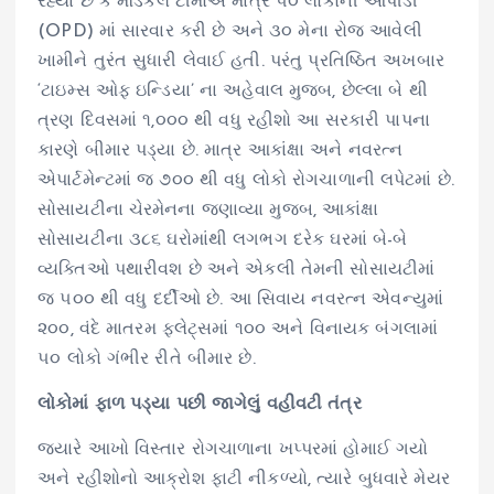
રહ્યા છે કે મેડિકલ ટીમોએ માત્ર ૫૦ લોકોની ઓપીડી
(OPD) માં સારવાર કરી છે અને ૩૦ મેના રોજ આવેલી
ખામીને તુરંત સુધારી લેવાઈ હતી. પરંતુ પ્રતિષ્ઠિત અખબાર
‘ટાઇમ્સ ઓફ ઇન્ડિયા’ ના અહેવાલ મુજબ, છેલ્લા બે થી
ત્રણ દિવસમાં ૧,૦૦૦ થી વધુ રહીશો આ સરકારી પાપના
કારણે બીમાર પડ્યા છે. માત્ર આકાંક્ષા અને નવરત્ન
એપાર્ટમેન્ટમાં જ ૭૦૦ થી વધુ લોકો રોગચાળાની લપેટમાં છે.
સોસાયટીના ચેરમેનના જણાવ્યા મુજબ, આકાંક્ષા
સોસાયટીના ૩૮૬ ઘરોમાંથી લગભગ દરેક ઘરમાં બે-બે
વ્યક્તિઓ પથારીવશ છે અને એકલી તેમની સોસાયટીમાં
જ ૫૦૦ થી વધુ દર્દીઓ છે. આ સિવાય નવરત્ન એવન્યુમાં
૨૦૦, વંદે માતરમ ફ્લેટ્સમાં ૧૦૦ અને વિનાયક બંગલામાં
૫૦ લોકો ગંભીર રીતે બીમાર છે.
લોકોમાં ફાળ પડ્યા પછી જાગેલું વહીવટી તંત્ર
જ્યારે આખો વિસ્તાર રોગચાળાના ખપ્પરમાં હોમાઈ ગયો
અને રહીશોનો આક્રોશ ફાટી નીકળ્યો, ત્યારે બુધવારે મેયર