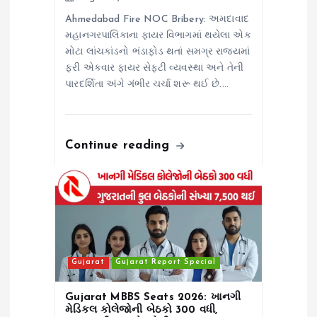
Ahmedabad Fire NOC Bribery: અમદાવાદ
મહાનગરપાલિકાના ફાયર વિભાગમાં થયેલા એક
મોટા લાંચકાંડનો ભંડાફોડ થતાં સમગ્ર રાજ્યમાં
ફરી એકવાર ફાયર સેફટી વ્યવસ્થા અને તેની
પારદર્શિતા અંગે ગંભીર ચર્ચા શરૂ થઈ છે.…
Continue reading
Gujarat
Gujarat Report Special
Gujarat MBBS Seats 2026: ખાનગી
મેડિકલ કોલેજોની બેઠકો 300 વધી,