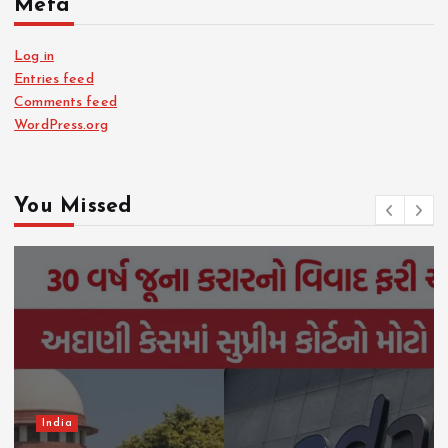
Meta
Log in
Entries feed
Comments feed
WordPress.org
You Missed
India