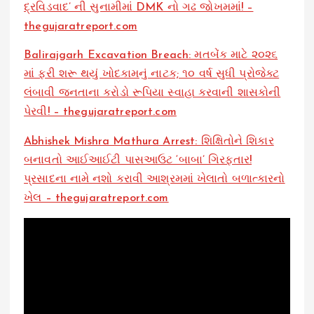
દ્રવિડવાદ’ ની સુનામીમાં DMK નો ગઢ જોખમમાં! –
thegujaratreport.com
Balirajgarh Excavation Breach: મતબેંક માટે ૨૦૨૬
માં ફરી શરૂ થયું ખોદકામનું નાટક; ૧૦ વર્ષ સુધી પ્રોજેક્ટ
લંબાવી જનતાના કરોડો રૂપિયા સ્વાહા કરવાની શાસકોની
પેરવી! – thegujaratreport.com
Abhishek Mishra Mathura Arrest: શિક્ષિતોને શિકાર
બનાવતો આઈઆઈટી પાસઆઉટ ‘બાબા’ ગિરફ્તાર!
પ્રસાદના નામે નશો કરાવી આશ્રમમાં ખેલાતો બળાત્કારનો
ખેલ – thegujaratreport.com