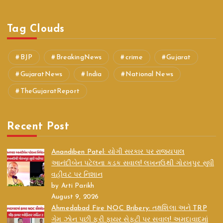
Tag Clouds
BJP
BreakingNews
crime
Gujarat
GujaratNews
India
National News
TheGujaratReport
Recent Post
Anandiben Patel: યોગી સરકાર પર રાજ્યપાલ
આનંદીબેન પટેલના કડક સવાલ! લખનઉથી ગોરખપુર સુધી
વહીવટ પર નિશાન
by Arti Parikh
August 9, 2026
Ahmedabad Fire NOC Bribery: તક્ષશિલા અને TRP
ગેમ ઝોન પછી ફરી ફાયર સેફ્ટી પર સવાલ! અમદાવાદમાં