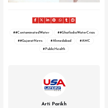
#ContaminatedWater
#GhatlodiaWaterCrisis
#GujaratNews
Ahmedabad
AMC
PublicHealth
Arti Parikh