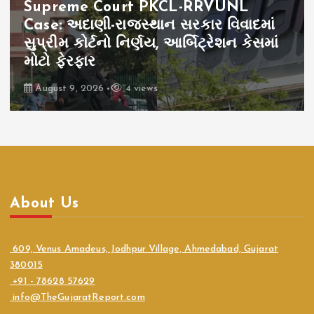
Supreme Court PKCL-RRVUNL
Case: અદાણી-રાજસ્થાન સરકાર વિવાદમાં
સુપ્રીમ કોર્ટનો નિર્ણય, આર્બિટ્રેશન કેસમાં
મોટો ફેરફાર
August 9, 2026
4 views
About Us
609, Venus Amadeus, Jodhpur Village, Ahmedabad, Gujarat
380015
+91 - 78628 57629
info@TheGujaratReport.com