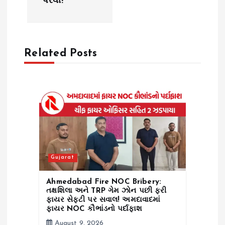
i
પેરવી!
g
a
Related Posts
t
i
o
n
Gujarat
Ahmedabad Fire NOC Bribery:
તક્ષશિલા અને TRP ગેમ ઝોન પછી ફરી
ફાયર સેફ્ટી પર સવાલ! અમદાવાદમાં
ફાયર NOC કૌભાંડનો પર્દાફાશ
August 9, 2026