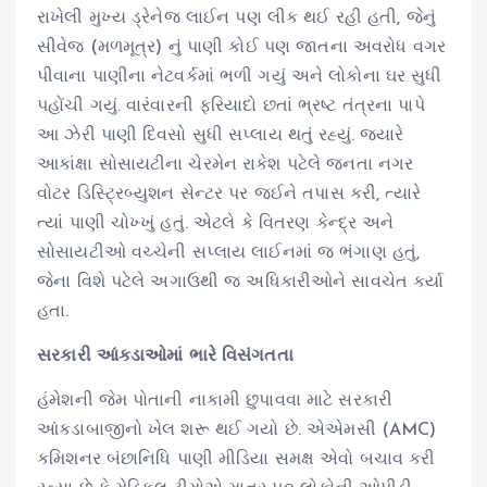
રાખેલી મુખ્ય ડ્રેનેજ લાઈન પણ લીક થઈ રહી હતી, જેનું
સીવેજ (મળમૂત્ર) નું પાણી કોઈ પણ જાતના અવરોધ વગર
પીવાના પાણીના નેટવર્કમાં ભળી ગયું અને લોકોના ઘર સુધી
પહોંચી ગયું. વારંવારની ફરિયાદો છતાં ભ્રષ્ટ તંત્રના પાપે
આ ઝેરી પાણી દિવસો સુધી સપ્લાય થતું રહ્યું. જ્યારે
આકાંક્ષા સોસાયટીના ચેરમેન રાકેશ પટેલે જનતા નગર
વોટર ડિસ્ટ્રિબ્યુશન સેન્ટર પર જઈને તપાસ કરી, ત્યારે
ત્યાં પાણી ચોખ્ખું હતું. એટલે કે વિતરણ કેન્દ્ર અને
સોસાયટીઓ વચ્ચેની સપ્લાય લાઈનમાં જ ભંગાણ હતું,
જેના વિશે પટેલે અગાઉથી જ અધિકારીઓને સાવચેત કર્યા
હતા.
સરકારી આંકડાઓમાં ભારે વિસંગતતા
હંમેશની જેમ પોતાની નાકામી છુપાવવા માટે સરકારી
આંકડાબાજીનો ખેલ શરૂ થઈ ગયો છે. એએમસી (AMC)
કમિશનર બંછાનિધિ પાણી મીડિયા સમક્ષ એવો બચાવ કરી