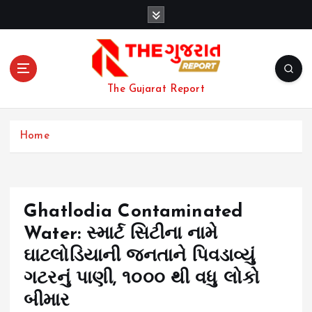
S
k
i
p
t
o
The Gujarat Report
c
o
n
Home
t
e
n
t
Ghatlodia Contaminated
Water: સ્માર્ટ સિટીના નામે
ઘાટલોડિયાની જનતાને પિવડાવ્યું
ગટરનું પાણી, ૧૦૦૦ થી વધુ લોકો
બીમાર