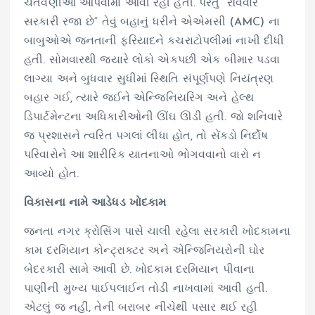
ચેતવણીઓ આપવામાં આવી રહી હતી. પરંતુ “રવિવારે
સરકારી રજા છે” તેવું બહાનું ધરીને એએમસી (AMC) ના
બાબુઓએ જનતાની ફરિયાદને કચરાટોપલીમાં નાખી દીધી
હતી. સોમવારથી જ્યારે લોકો એકપછી એક બીમાર પડવા
લાગ્યા અને બુધવાર સુધીમાં સ્થિતિ સંપૂર્ણપણે નિયંત્રણ
બહાર ગઈ, ત્યારે જઈને એન્જિનિયરિંગ અને હેલ્થ
ડિપાર્ટમેન્ટના અધિકારીઓની ઊંઘ ઊડી હતી. જો શનિવારે
જ પ્રશાસને ત્વરિત પગલાં લીધા હોત, તો સેંકડો નિર્દોષ
પરિવારોને આ શારીરિક યાતનાઓ ભોગવવાનો વારો ન
આવ્યો હોત.
વિકાસના નામે આડેધડ ખોદકામ
જનતા નગર ક્રોસિંગ પાસે ચાલી રહેલા સરકારી ખોદકામના
કામ દરમિયાન કોન્ટ્રાક્ટર અને એન્જિનિયરોની ઘોર
બેદરકારી સામે આવી છે. ખોદકામ દરમિયાન પીવાના
પાણીની મુખ્ય પાઈપલાઈન તોડી નાખવામાં આવી હતી.
એટલું જ નહીં, તેની બરાબર નીચેથી પસાર થઈ રહી