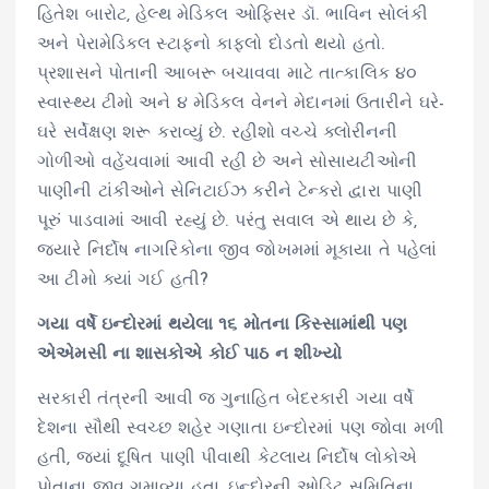
હિતેશ બારોટ, હેલ્થ મેડિકલ ઓફિસર ડૉ. ભાવિન સોલંકી
અને પેરામેડિકલ સ્ટાફનો કાફલો દોડતો થયો હતો.
પ્રશાસને પોતાની આબરૂ બચાવવા માટે તાત્કાલિક ૪૦
સ્વાસ્થ્ય ટીમો અને ૪ મેડિકલ વેનને મેદાનમાં ઉતારીને ઘરે-
ઘરે સર્વેક્ષણ શરૂ કરાવ્યું છે. રહીશો વચ્ચે ક્લોરીનની
ગોળીઓ વહેંચવામાં આવી રહી છે અને સોસાયટીઓની
પાણીની ટાંકીઓને સેનિટાઈઝ કરીને ટેન્કરો દ્વારા પાણી
પૂરું પાડવામાં આવી રહ્યું છે. પરંતુ સવાલ એ થાય છે કે,
જ્યારે નિર્દોષ નાગરિકોના જીવ જોખમમાં મૂકાયા તે પહેલાં
આ ટીમો ક્યાં ગઈ હતી?
ગયા વર્ષે ઇન્દોરમાં થયેલા ૧૬ મોતના કિસ્સામાંથી પણ
એએમસી ના શાસકોએ કોઈ પાઠ ન શીખ્યો
સરકારી તંત્રની આવી જ ગુનાહિત બેદરકારી ગયા વર્ષે
દેશના સૌથી સ્વચ્છ શહેર ગણાતા ઇન્દોરમાં પણ જોવા મળી
હતી, જ્યાં દૂષિત પાણી પીવાથી કેટલાય નિર્દોષ લોકોએ
પોતાના જીવ ગુમાવ્યા હતા. ઇન્દોરની ઓડિટ સમિતિના