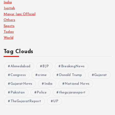
India
Jyotish
Mayur Jani Official
Others
Sports
Today
World
Tag Clouds
Ahmedabad
BJP
BreakingNews
Congress
crime
Donald Trump
Gujarat
GujaratNews
India
National News
Pakistan
Police
thegujarareport
TheGujaratReport
UP