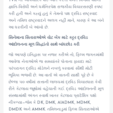
TVK ની ઔપચારિક શરૂઆત કરતી વખતે વિજયે પક્ષની
જ્ઞાતિ-વિરોધી અને ધર્મનિરપેક્ષ રાજકીય વિચારસરણી સ્પષ્ટ
કરી હતી અને કહ્યું હતું કે તેમનો પક્ષ દ્રવિડ રાષ્ટ્રવાદ
અને તમિલ રાષ્ટ્રવાદને અલગ નહીં માને, કારણ કે આ બંને
આ ધરતીની બે આંખો છે.
સિનેમાના સિતારાઓએ વોટ બેંક માટે કટ્ટર દ્રવિડ
આંદોલનના મૂળ સિદ્ધાંતો સાથે બાંધછોડ કરી
જો આપણે ઇતિહાસ પર નજર કરીએ તો, ફિલ્મ જગતમાંથી
આવેલા નેતાઓએ જ સમયાંતરે પોતાના ફાયદા માટે
પરંપરાગત દ્રવિડ મોડેલને નબળું કરવામાં સૌથી મોટી
ભૂમિકા ભજવી છે. આ વાર્તા એ વાતની સાક્ષી પૂરે છે કે
છેલ્લા ૫૦ વર્ષોમાં સત્તાની લાલચમાં દ્રવિડ વિચારધારા કેવી
રીતે કેટલાય જૂથોમાં વહેંચાતી ગઈ. દ્રવિડ આંદોલનની મૂળ
સંસ્થામાંથી અંગત સ્વાર્થ ખાતર કેટલાય પ્રાદેશિક પક્ષો
નીકળ્યા—જેમ કે DK, DMK, AIADMK, MDMK,
DMDK અને AMMK. તમિલનાડુમાં ફિલ્મ સિતારાઓએ