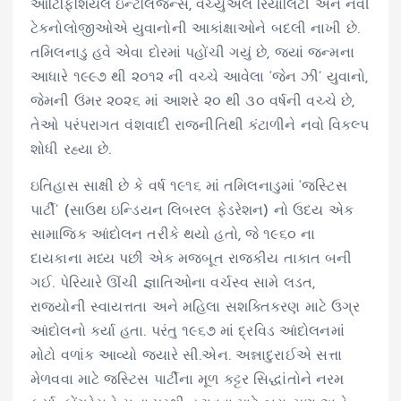
આર્ટિફિશિયલ ઇન્ટેલિજન્સ, વર્ચ્યુઅલ રિયાલિટી અને નવી
ટેકનોલોજીઓએ યુવાનોની આકાંક્ષાઓને બદલી નાખી છે.
તમિલનાડુ હવે એવા દોરમાં પહોંચી ગયું છે, જ્યાં જન્મના
આધારે ૧૯૯૭ થી ૨૦૧૨ ની વચ્ચે આવેલા ‘જેન ઝી’ યુવાનો,
જેમની ઉંમર ૨૦૨૬ માં આશરે ૨૦ થી ૩૦ વર્ષની વચ્ચે છે,
તેઓ પરંપરાગત વંશવાદી રાજનીતિથી કંટાળીને નવો વિકલ્પ
શોધી રહ્યા છે.
ઇતિહાસ સાક્ષી છે કે વર્ષ ૧૯૧૬ માં તમિલનાડુમાં ‘જસ્ટિસ
પાર્ટી’ (સાઉથ ઇન્ડિયન લિબરલ ફેડરેશન) નો ઉદય એક
સામાજિક આંદોલન તરીકે થયો હતો, જે ૧૯૬૦ ના
દાયકાના મધ્ય પછી એક મજબૂત રાજકીય તાકાત બની
ગઈ. પેરિયારે ઊંચી જ્ઞાતિઓના વર્ચસ્વ સામે લડત,
રાજ્યોની સ્વાયત્તતા અને મહિલા સશક્તિકરણ માટે ઉગ્ર
આંદોલનો કર્યા હતા. પરંતુ ૧૯૬૭ માં દ્રવિડ આંદોલનમાં
મોટો વળાંક આવ્યો જ્યારે સી.એન. અન્નાદુરાઈએ સત્તા
મેળવવા માટે જસ્ટિસ પાર્ટીના મૂળ કટ્ટર સિદ્ધાંતોને નરમ