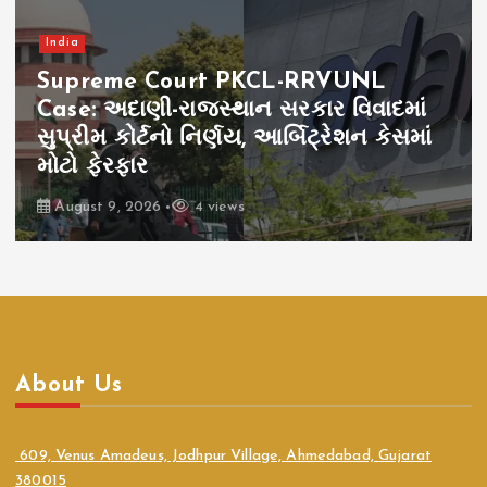
India
Supreme Court PKCL-RRVUNL
Case: અદાણી-રાજસ્થાન સરકાર વિવાદમાં
સુપ્રીમ કોર્ટનો નિર્ણય, આર્બિટ્રેશન કેસમાં
મોટો ફેરફાર
August 9, 2026
4 views
About Us
609, Venus Amadeus, Jodhpur Village, Ahmedabad, Gujarat
380015