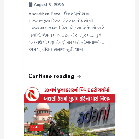
August 9, 2026
Anandiben Patel: ઉત્તર પ્રદેશના
રાજકારણમાં છેલ્લા કેટલાક દિવસોથી
રાજ્યપાલ આનંદીબેન પટેલના નિવેદનો ભારે
ચર્ચાનો વિષય બન્યા છે. ગોરખપુર બાદ હવે
લખનઉમાં પણ તેમણે સરકારી યોજનાઓના
અમલ, વંચિત સમાજ સુધી લાભ…
Continue reading
India