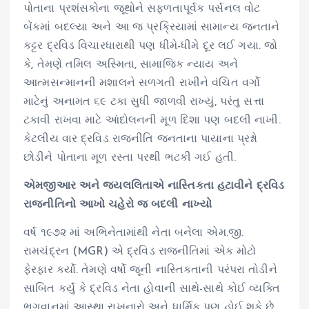
પોતાના પ્રશંસકોના જૂથોને સફળતાપૂર્વક પર્સનલ વોટ
બેંકમાં બદલ્યા અને આ જ પ્રક્રિયામાં સામાન્ય જનતાને
કટ્ટર દ્રવિડ વિચારધારાથી પણ ધીમે-ધીમે દૂર લઈ ગયા. જો
કે, તેમણે તમિલ અસ્મિતા, સામાજિક ન્યાય અને
આત્મસન્માનની મશાલને સળગતી રાખીને વંચિત વર્ગો
માટેનું અનામત ૬૯ ટકા સુધી જાળવી રાખ્યું, પરંતુ સત્તા
ટકાવી રાખવા માટે આંદોલનની મૂળ દિશા પણ બદલી નાખી.
કેટલીય વાર દ્રવિડ રાજનીતિ જનતાના પાયાના પ્રશ્નો
છોડીને પોતાના મૂળ રસ્તા પરથી ભટકી ગઈ હતી.
એમજીઆર અને જયલલિતાએ નાસ્તિકતા હટાવીને દ્રવિડ
રાજનીતિનો આખો ચહેરો જ બદલી નાખ્યો
વર્ષ ૧૯૭૨ માં અભિનેતામાંથી નેતા બનેલા એમ.જી.
રામચંદ્રન (MGR) એ દ્રવિડ રાજનીતિમાં એક મોટો
ફેરફાર કર્યો. તેમણે વર્ષો જૂની નાસ્તિકતાની પરંપરા તોડીને
સાબિત કર્યું કે દ્રવિડ નેતા હોવાની સાથે-સાથે કોઈ વ્યક્તિ
ભગવાનમાં આસ્થા રાખનારો અને ધાર્મિક પણ હોઈ શકે છે.