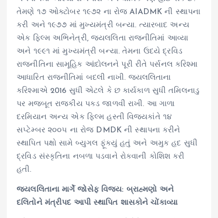
તેમણે ૧૭ ઓક્ટોબર ૧૯૭૨ ના રોજ AIADMK ની સ્થાપના
કરી અને ૧૯૭૭ માં મુખ્યમંત્રી બન્યા. ત્યારબાદ અન્ય
એક ફિલ્મ અભિનેત્રી, જયલલિતા રાજનીતિમાં આવ્યા
અને ૧૯૯૧ માં મુખ્યમંત્રી બન્યા. તેમના ઉદયે દ્રવિડ
રાજનીતિના સામૂહિક આંદોલનને પૂરી રીતે પર્સનલ કરિશ્મા
આધારિત રાજનીતિમાં બદલી નાખી. જયલલિતાના
કરિશ્માએ 2016 સુધી એટલે કે છ કાર્યકાળ સુધી તમિલનાડુ
પર મજબૂત રાજકીય પકડ જાળવી રાખી. આ ગાળા
દરમિયાન અન્ય એક ફિલ્મ હસ્તી વિજયકાંતે ૧૪
સપ્ટેમ્બર ૨૦૦૫ ના રોજ DMDK ની સ્થાપના કરીને
સ્થાપિત પક્ષો સામે બ્યુગલ ફૂંક્યું હતું અને અમુક હદ સુધી
દ્રવિડ સંસ્કૃતિના નબળા પડવાને રોકવાની કોશિશ કરી
હતી.
જયલલિતાના માર્ગે જોસેફ વિજય: બ્રાહ્મણો અને
દલિતોને મંત્રીપદ આપી સ્થાપિત શાસકોને ચોંકાવ્યા