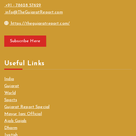
+91 - 78628 57629
info@TheGujaratReport.com
https://thegujaratreport.com/
Subscribe Here
Useful Links
India
Gujarat
World
Sports
Gujarat Report Special
Mayur Jani Official
Ajab Gajab
Dharm
Jyotish