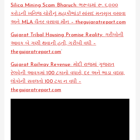
Silica Mining Scam Bharuch: ભરૂચમાં રૂ. ૬,૦૦૦
કરોડની ખનિજ ચોરીનું મહાકૌભાંડ! સાંસદ મનસુખ વસાવા
અને MLA ચૈતર વસાવા મૌન – thegujaratreport.com
Gujarat Tribal Housing Promise Reality: ગરીબોની
આવક બે ગણી થવાની હતી, ગરીબી વધી –
thegujaratreport.com
‘
Gujarat Railway Revenue: મોદી રાજમાં ગુજરાત
રેલવેની આવકમાં 100 ટકાનો વધારો, દર અને ભાડા વધ્યા,
લોકોની સવલતો 100 ટકા ન વધી –
thegujaratreport.com