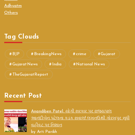
Adhyatm
Others
Tag Clouds
BJP
BreakingNews
crime
Gujarat
GujaratNews
India
National News
TheGujaratReport
Recent Post
Anandiben Patel: યોગી સરકાર પર રાજ્યપાલ
આનંદીબેન પટેલના કડક સવાલ! લખનઉથી ગોરખપુર સુધી
વહીવટ પર નિશાન
by Arti Parikh