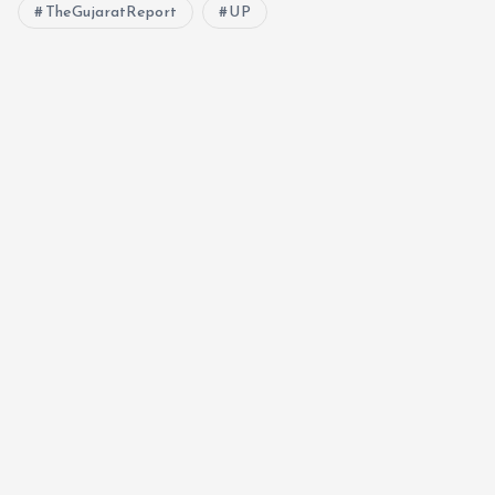
TheGujaratReport
UP