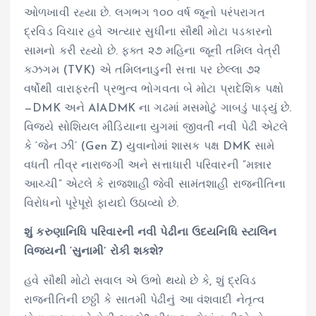
ઓળખાવી રહ્યા છે. લગભગ ૧૦૦ વર્ષ જૂનો પરંપરાગત
દ્રવિડ વિચાર હવે અત્યાર સુધીના સૌથી મોટા પડકારનો
સામનો કરી રહ્યો છે. ફક્ત ૨૭ મહિના જૂની તમિલ વેત્રી
કઝગમ (TVK) એ તમિલનાડુની સત્તા પર છેલ્લા ૭૨
વર્ષોથી વારાફરતી પ્રભુત્વ ભોગવતા બે મોટા પ્રાદેશિક પક્ષો
—DMK અને AIADMK ના ગઢમાં મસમોટું ગાબડું પાડ્યું છે.
વિજયે સોશિયલ મીડિયાના યુગમાં જીવતી નવી પેઢી એટલે
કે ‘જેન ઝી’ (Gen Z) યુવાનોમાં શાસક પક્ષ DMK સામે
વધતી તીવ્ર નારાજગી અને સત્તાધારી પરિવારની “મન્નાર
આચ્ચી” એટલે કે રાજશાહી જેવી સામંતશાહી રાજનીતિના
વિરોધનો પૂરેપૂરો ફાયદો ઉઠાવ્યો છે.
શું કરુણાનિધિ પરિવારની નવી પેઢીના ઉદયનિધિ સ્ટાલિન
વિજયની ‘સુનામી’ રોકી શકશે?
હવે સૌથી મોટો સવાલ એ ઉભો થયો છે કે, શું દ્રવિડ
રાજનીતિની છઠ્ઠી કે સાતમી પેઢીનું આ વંશવાદી નેતૃત્વ