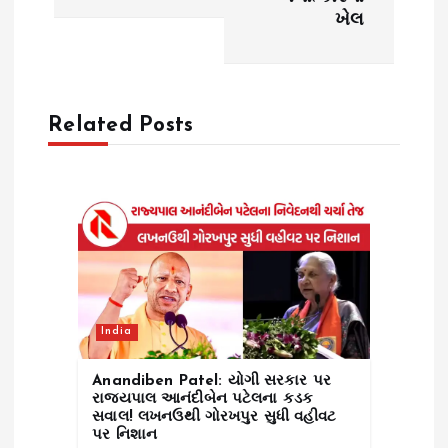
g
ખેલ
a
t
Related Posts
i
o
n
India
Anandiben Patel: યોગી સરકાર પર
રાજ્યપાલ આનંદીબેન પટેલના કડક
સવાલ! લખનઉથી ગોરખપુર સુધી વહીવટ
પર નિશાન