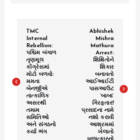
P
TMC
Abhishek
o
Internal
Mishra
Rebellion:
Mathura
પશ્ચિમ બંગાળ
Arrest:
s
તૃણમૂલ
શિક્ષિતોને
કોંગ્રેસમાં
શિકાર
t
મોટો બળવો:
બનાવતો
મમતા
આઈઆઈટી
n
બેનર્જીએ
પાસઆઉટ
તાત્કાલિક
‘બાબા’
a
અસરથી
ગિરફ્તાર!
તમામ
પ્રસાદના નામે
v
સમિતિઓ
નશો કરાવી
અને સંગઠનો
આશ્રમમાં
i
કર્યા ભંગ
ખેલાતો
બળાત્કારનો