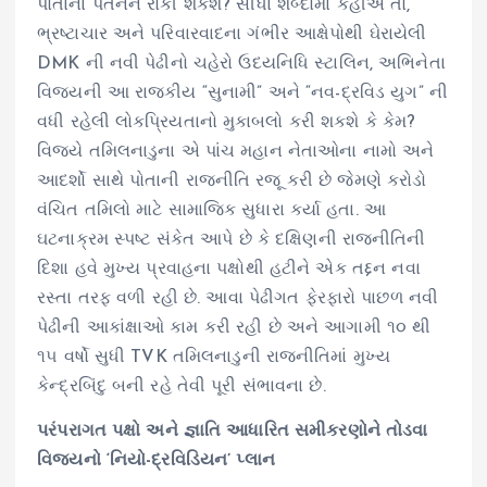
પોતાના પતનને રોકી શકશે? સીધા શબ્દોમાં કહીએ તો,
ભ્રષ્ટાચાર અને પરિવારવાદના ગંભીર આક્ષેપોથી ઘેરાયેલી
DMK ની નવી પેઢીનો ચહેરો ઉદયનિધિ સ્ટાલિન, અભિનેતા
વિજયની આ રાજકીય “સુનામી” અને “નવ-દ્રવિડ યુગ” ની
વધી રહેલી લોકપ્રિયતાનો મુકાબલો કરી શકશે કે કેમ?
વિજયે તમિલનાડુના એ પાંચ મહાન નેતાઓના નામો અને
આદર્શો સાથે પોતાની રાજનીતિ રજૂ કરી છે જેમણે કરોડો
વંચિત તમિલો માટે સામાજિક સુધારા કર્યા હતા. આ
ઘટનાક્રમ સ્પષ્ટ સંકેત આપે છે કે દક્ષિણની રાજનીતિની
દિશા હવે મુખ્ય પ્રવાહના પક્ષોથી હટીને એક તદ્દન નવા
રસ્તા તરફ વળી રહી છે. આવા પેઢીગત ફેરફારો પાછળ નવી
પેઢીની આકાંક્ષાઓ કામ કરી રહી છે અને આગામી ૧૦ થી
૧૫ વર્ષો સુધી TVK તમિલનાડુની રાજનીતિમાં મુખ્ય
કેન્દ્રબિંદુ બની રહે તેવી પૂરી સંભાવના છે.
પરંપરાગત પક્ષો અને જ્ઞાતિ આધારિત સમીકરણોને તોડવા
વિજયનો ‘નિયો-દ્રવિડિયન’ પ્લાન