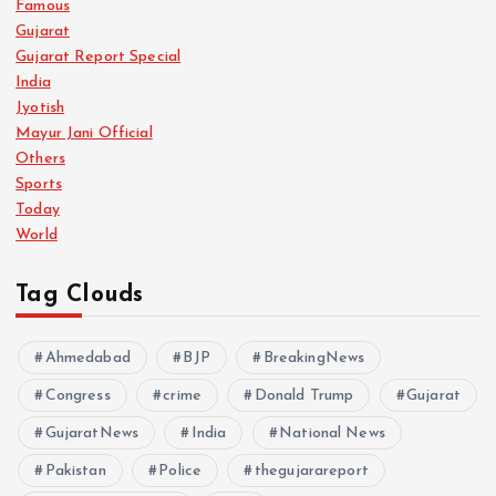
Famous
Gujarat
Gujarat Report Special
India
Jyotish
Mayur Jani Official
Others
Sports
Today
World
Tag Clouds
Ahmedabad
BJP
BreakingNews
Congress
crime
Donald Trump
Gujarat
GujaratNews
India
National News
Pakistan
Police
thegujarareport