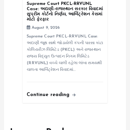
Supreme Court PKCL-RRVUNL
Case: અદાણી-રાજસ્થાન સરકાર વિવાદમાં
સુપ્રીમ કોર્ટનો નિર્ણય, આર્બિટ્રેશન કેસમાં
મોટો ફેરફાર
August 9, 2026
Supreme Court PKCL-RRVUNL Case:
અદાણી જૂથ સાથે જોડાયેલી કંપની પારસા કાંટા
કોલિયરીઝ લિમિટેડ (PKCL) અને રાજસ્થાન
રાજ્ય વિદ્યુત ઉત્પાદન નિગમ લિમિટેડ
(RRVUNL) વચ્ચે ચાલી રહેલા લાંબા સમયથી
ચાલતા આર્બિટ્રેશન વિવાદમાં…
Continue reading