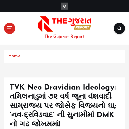
S
k
i
p
t
o
The Gujarat Report
c
o
n
Home
t
e
n
t
TVK Neo Dravidian Ideology:
તમિલનાડુમાં ૭૨ વર્ષ જૂના વંશવાદી
સામ્રાજ્ય પર જોસેફ વિજયનો ઘા;
‘નવ-દ્રવિડવાદ’ ની સુનામીમાં DMK
નો ગઢ જોખમમાં!