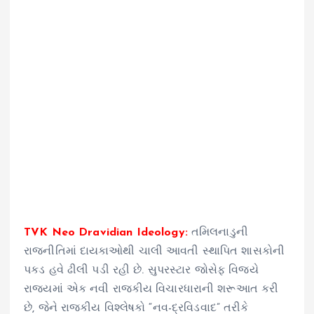
TVK Neo Dravidian Ideology:
તમિલનાડુની
રાજનીતિમાં દાયકાઓથી ચાલી આવતી સ્થાપિત શાસકોની
પકડ હવે ઢીલી પડી રહી છે. સુપરસ્ટાર જોસેફ વિજયે
રાજ્યમાં એક નવી રાજકીય વિચારધારાની શરૂઆત કરી
છે, જેને રાજકીય વિશ્લેષકો “નવ-દ્રવિડવાદ” તરીકે