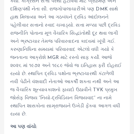
કર્યા. કોંગ્રેસને સત્તા પરથી હટાવવા માટે બ્રાહ્મણ અને
દક્ષિણપંથી નેતા સી. રાજગોપાલાચારીએ પણ DMK સાથે
હાથ મિલાવ્યા અને આ ગઠબંધને દ્રવિડ આંદોલનને
પહેલીવાર સત્તાનો સ્વાદ ચખાડ્યો. સત્તા મળ્યા પછી દ્રવિડ
રાજનીતિ પોતાના મૂળ વૈચારિક સિદ્ધાંતોથી દૂર થવા લાગી
અને ભ્રષ્ટાચાર તેમજ પરિવારવાદના કાદવમાં ખૂંપી ગઈ.
કરુણાનિધિના સમયમાં પરિવારવાદ એટલો વધી ગયો કે
જનતાના આક્રોશે MGR માટે રસ્તો સાફ કર્યો. આજે
૨૦૨૬ માં ૧૯૭૨ અને ૧૯૮૯ જેવો જ ઇતિહાસ ફરી દોહરાઈ
રહ્યો છે. સ્થાપિત દ્રવિડ પક્ષોના ભ્રષ્ટાચારથી કંટાળેલી
નવી પેઢીને વંશવાદી નેતાઓ આકર્ષી શકતા નથી અને આ
જ વૈચારિક શૂન્યાવકાશનો ફાયદો ઉઠાવીને TVK પ્રમુખ
જોસેફ વિજય “નિયો-દ્રવિડિયન વિજયવાદ” ના નામે
સ્થાપિત શાસકોના સામ્રાજ્યને ઉખેડી ફેંકવા આગળ વધી
રહ્યા છે.
આ પણ વાંચો: