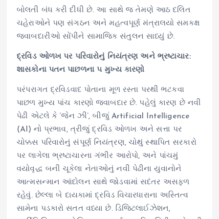
બોલતી બંધ કરી દીધી છે. આ સાથે જ તેમણે આઠ દલિત
ચહેરાઓને પણ સંગઠન અને મહત્વપૂર્ણ મંત્રાલયો સમકક્ષ
જવાબદારીઓ સોંપીને સામાજિક સંતુલન સાધ્યું છે.
દ્રવિડ ઓળખ પર પરિવારોનું નિયંત્રણ અને ભ્રષ્ટાચાર:
શાસકોના પતન પાછળના ૫ મુખ્ય કારણો
પરંપરાગત દ્રવિડવાદ પોતાના મૂળ રસ્તા પરથી ભટકવા
પાછળ મુખ્ય પાંચ કારણો જવાબદાર છે. પહેલું કારણ છે નવી
પેઢી એટલે કે ‘જેન ઝી’, બીજું Artificial Intelligence
(AI) નો પ્રભાવ, ત્રીજું દ્રવિડ ઓળખ અને સત્તા પર
ચોક્કસ પરિવારોનું સંપૂર્ણ નિયંત્રણ, ચોથું સ્થાપિત સરકારો
પર લાગેલા ભ્રષ્ટાચારના ગંભીર આરોપો, અને પાંચમું
વયોવૃદ્ધ બની ચૂકેલા નેતાઓનું નવી પેઢીના યુવાનોને
આત્મસન્માન આંદોલન સાથે જોડવામાં સદંતર અસફળ
રહેવું. છેલ્લા બે દાયકામાં દ્રવિડ વિચારધારાના અસ્તિત્વ
સામેના પડકારો સતત વધ્યા છે. ડિજિટલાઈઝેશન,