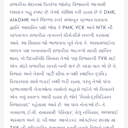
રાજકીય મેદાનમાં ઉતરેલા જોસેફ વિજયનો આગામી
લક્ષ્યાંક બહુ સ્પષ્ટ છે. તેઓ કોશિશ કરી રહ્યા છે કે DMK,
AIADMK અને જિલ્લા સ્તરે મજબૂત પ્રભાવ ધરાવતા
જ્ઞાતિ આધારિત પક્ષો જેવા કે PMK, VCK અને NTK ની
પરંપરાગત રાજકીય તાકાતને ધીમે-ધીમે નબળી કરવામાં
આવે. આ સિવાય જો ભાજપના પૂર્વ નેતા કે. અન્નામલાઈના
અલગ પક્ષ બનાવવાની રાજકીય અટકળો સાચી સાબિત
થાય, તો ઉદયનિધિ સિવાય તેઓ પણ વિજયની TVK માટે
એક મોટો રાજકીય ખતરો બની શકે છે. ખાસ વાત એ છે કે,
વિજય અને તેમની પાર્ટી સીધા રૂપથી સ્થાપિત દ્રવિડ
વિચારધારા સામે લડાઈ નથી લડી રહ્યા, પરંતુ તેઓ પાંચ
પ્રભાવશાળી નેતાઓના નામોનો સહારો લઈને એ વિચારને
એક નવું સ્વરૂપ આપી રહ્યા છે, જેને “નિયો-દ્રવિડિયન
વિજયવાદ” કહેવામાં આવે છે. આ પાંચ નેતાઓ છે—કે.
કામરાજ, ઈ.વી. રામાસામી ‘પેરિયાર’, વેલુ નચિયાર, અંજલાઈ
અમ્માલ અને ડૉ. બી.આર. આંબેડકર. ઓક્ટોબર ૨૦૨૪ માં