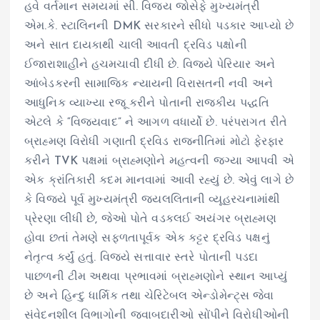
હવે વર્તમાન સમયમાં સી. વિજય જોસેફે મુખ્યમંત્રી
એમ.કે. સ્ટાલિનની DMK સરકારને સીધો પડકાર આપ્યો છે
અને સાત દાયકાથી ચાલી આવતી દ્રવિડ પક્ષોની
ઈજારાશાહીને હચમચાવી દીધી છે. વિજયે પેરિયાર અને
આંબેડકરની સામાજિક ન્યાયની વિરાસતની નવી અને
આધુનિક વ્યાખ્યા રજૂ કરીને પોતાની રાજકીય પદ્ધતિ
એટલે કે “વિજયવાદ” ને આગળ વધાર્યો છે. પરંપરાગત રીતે
બ્રાહ્મણ વિરોધી ગણાતી દ્રવિડ રાજનીતિમાં મોટો ફેરફાર
કરીને TVK પક્ષમાં બ્રાહ્મણોને મહત્વની જગ્યા આપવી એ
એક ક્રાંતિકારી કદમ માનવામાં આવી રહ્યું છે. એવું લાગે છે
કે વિજયે પૂર્વ મુખ્યમંત્રી જયલલિતાની વ્યૂહરચનામાંથી
પ્રેરણા લીધી છે, જેઓ પોતે વડકલઈ અયંગર બ્રાહ્મણ
હોવા છતાં તેમણે સફળતાપૂર્વક એક કટ્ટર દ્રવિડ પક્ષનું
નેતૃત્વ કર્યું હતું. વિજયે સત્તાવાર સ્તરે પોતાની પડદા
પાછળની ટીમ અથવા પ્રભાવમાં બ્રાહ્મણોને સ્થાન આપ્યું
છે અને હિન્દુ ધાર્મિક તથા ચેરિટેબલ એન્ડોમેન્ટ્સ જેવા
સંવેદનશીલ વિભાગોની જવાબદારીઓ સોંપીને વિરોધીઓની