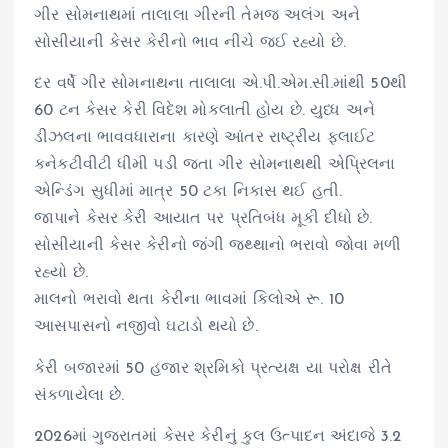
ગીર સોમનાથમાં તાલાલા ગીરની તેમજ અલંગ અને
સોસીયાની કેસર કેરીનો ભાવ નીચે જઈ રહ્યો છે.
દર વર્ષે ગીર સોમનાથના તાલાલા એ.પી.એમ.સી.માંથી 50થી
60 ટન કેસર કેરી વિદેશ મોકલાતી હોય છે. યુધ્ધ અને
ડીઝલના ભાવવધારાના કારણે આંતર રાષ્ટ્રીય ફલાઈટ
કનેકટીવીટી ધીમી પડી જતા ગીર સોમનાથથી એપ્રિલના
એન્ડિંગ સુધીમાં માત્ર 50 ટકા નિકાસ થઈ હતી.
જાપાને કેસર કેરી આયાત પર પ્રતિબંધ મૂકી દીધો છે.
સોસીયાની કેસર કેરીનો જંગી જથ્થાનો ભરાવો જોવા મળી
રહ્યો છે.
માલનો ભરાવો થતા કેરીના ભાવમાં કિલોએ રૂ. 10
આસપાસનો નજીવો ઘટાડો થયો છે.
કેરી બજારમાં 50 હજાર શ્રમિકો પ્રત્યક્ષ યા પરોક્ષ રીતે
સંકળાયેલા છે.
2026માં ગુજરાતમાં કેસર કેરીનું કુલ ઉત્પાદન અંદાજે 3.2