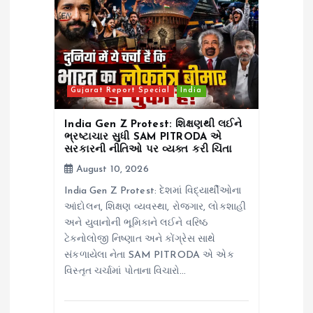
i
o
n
Gujarat Report Special
India
India Gen Z Protest: શિક્ષણથી લઈને
ભ્રષ્ટાચાર સુધી SAM PITRODA એ
સરકારની નીતિઓ પર વ્યક્ત કરી ચિંતા
August 10, 2026
India Gen Z Protest: દેશમાં વિદ્યાર્થીઓના
આંદોલન, શિક્ષણ વ્યવસ્થા, રોજગાર, લોકશાહી
અને યુવાનોની ભૂમિકાને લઈને વરિષ્ઠ
ટેક્નોલોજી નિષ્ણાત અને કોંગ્રેસ સાથે
સંકળાયેલા નેતા SAM PITRODA એ એક
વિસ્તૃત ચર્ચામાં પોતાના વિચારો…