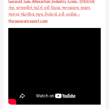
Gujarat Gas Allocation Industry Crisis: ગુજરાતમાં
ગેસ ફાળવણીને લઈને ફરી ઉઠ્યા અન્યાયના સવાલ,
અરૂણ જેટલીના જૂના નિવેદનો ફરી ચર્ચામાં –
thegujaratreport.com