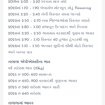
2019માં 2.00 – 2.20 નિકાસ માંગ વધી
2020માં 1.70 – 1.90 લંબાયેલ મોન્સૂન, મોડું flowering
2021માં 2.20 – 2.40 ખેતી વિસ્તાર વધવા લાગ્યો
2022માં 2.50 – 2.70 નવા જિલ્લાઓમાં વિસ્તાર વધારો
2023માં 2.80 – 3.00 મજબૂત ઉત્પાદન અને નિકાસ
2024માં 2.20 – 2.50 અસમય વરસાદથી ગુણવત્તા અસર
2025માં 2.90 – 3.10 વિસ્તાર 40 હજાર હેક્ટરથી વધુ
2026માં 3.10 – 3.50 અત્યાર સુધીનો સૌથી મોટો વિસ્તાર
અને બમ્પર પાક
તાલાલા એપીએમસીના ભાવ
વર્ષ સરેરાશ ભાવ (10kg)
2023 રૂ.500–650 સામાન્ય
2024 રૂ.650–900 વરસાદથી ગુણવત્તા અસર
2025 રૂ.560 સરેરાશ આવક સારી
2026 રૂ.640 સરેરાશ
તાલાલામાં આવક