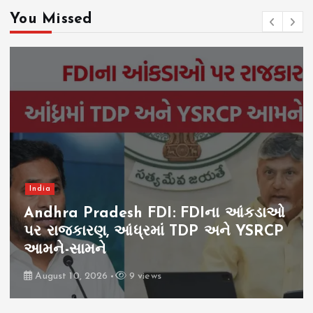
You Missed
India
Andhra Pradesh FDI: FDIના આંકડાઓ
પર રાજકારણ, આંધ્રમાં TDP અને YSRCP
આમને-સામને
August 10, 2026
9 views