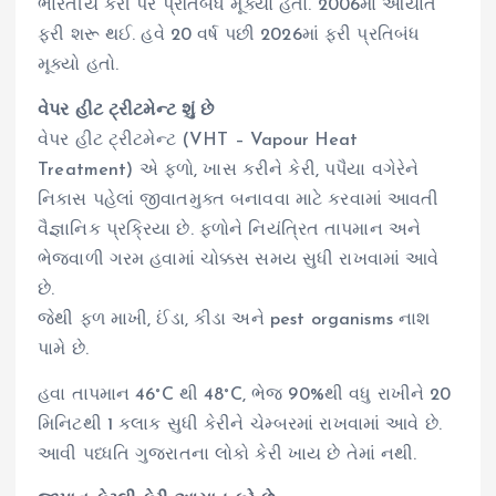
ભારતીય કેરી પર પ્રતિબંધ મૂક્યો હતો. 2006માં આયાત
ફરી શરૂ થઈ. હવે 20 વર્ષ પછી 2026માં ફરી પ્રતિબંધ
મૂક્યો હતો.
વેપર હીટ ટ્રીટમેન્ટ શું છે
વેપર હીટ ટ્રીટમેન્ટ (VHT – Vapour Heat
Treatment) એ ફળો, ખાસ કરીને કેરી, પપૈયા વગેરેને
નિકાસ પહેલાં જીવાતમુક્ત બનાવવા માટે કરવામાં આવતી
વૈજ્ઞાનિક પ્રક્રિયા છે. ફળોને નિયંત્રિત તાપમાન અને
ભેજવાળી ગરમ હવામાં ચોક્કસ સમય સુધી રાખવામાં આવે
છે.
જેથી ફળ માખી, ઈંડા, કીડા અને pest organisms નાશ
પામે છે.
હવા તાપમાન 46°C થી 48°C, ભેજ 90%થી વધુ રાખીને 20
મિનિટથી 1 કલાક સુધી કેરીને ચેમ્બરમાં રાખવામાં આવે છે.
આવી પધ્ધતિ ગુજરાતના લોકો કેરી ખાય છે તેમાં નથી.