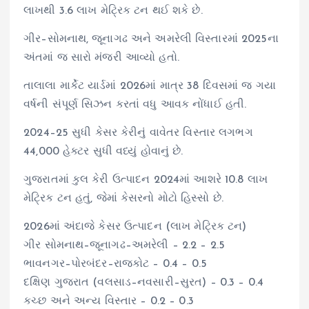
લાખથી 3.6 લાખ મેટ્રિક ટન થઈ શકે છે.
ગીર–સોમનાથ, જૂનાગઢ અને અમરેલી વિસ્તારમાં 2025ના
અંતમાં જ સારો મંજરી આવ્યો હતો.
તાલાલા માર્કેટ યાર્ડમાં 2026માં માત્ર 38 દિવસમાં જ ગયા
વર્ષની સંપૂર્ણ સિઝન કરતાં વધુ આવક નોંધાઈ હતી.
2024–25 સુધી કેસર કેરીનું વાવેતર વિસ્તાર લગભગ
44,000 હેક્ટર સુધી વધ્યું હોવાનું છે.
ગુજરાતમાં કુલ કેરી ઉત્પાદન 2024માં આશરે 10.8 લાખ
મેટ્રિક ટન હતું, જેમાં કેસરનો મોટો હિસ્સો છે.
2026માં અંદાજે કેસર ઉત્પાદન (લાખ મેટ્રિક ટન)
ગીર સોમનાથ–જૂનાગઢ–અમરેલી – 2.2 – 2.5
ભાવનગર–પોરબંદર–રાજકોટ – 0.4 – 0.5
દક્ષિણ ગુજરાત (વલસાડ–નવસારી–સુરત) – 0.3 – 0.4
કચ્છ અને અન્ય વિસ્તાર – 0.2 – 0.3