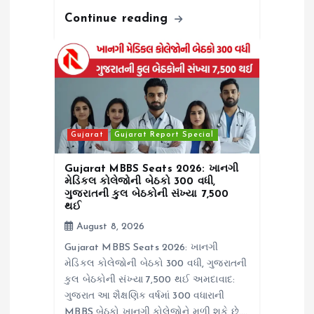
Continue reading
Gujarat
Gujarat Report Special
Gujarat MBBS Seats 2026: ખાનગી
મેડિકલ કોલેજોની બેઠકો 300 વધી,
ગુજરાતની કુલ બેઠકોની સંખ્યા 7,500
થઈ
August 8, 2026
Gujarat MBBS Seats 2026: ખાનગી
મેડિકલ કોલેજોની બેઠકો 300 વધી, ગુજરાતની
કુલ બેઠકોની સંખ્યા 7,500 થઈ અમદાવાદ:
ગુજરાત આ શૈક્ષણિક વર્ષમાં 300 વધારાની
MBBS બેઠકો ખાનગી કોલેજોને મળી શકે છે.…