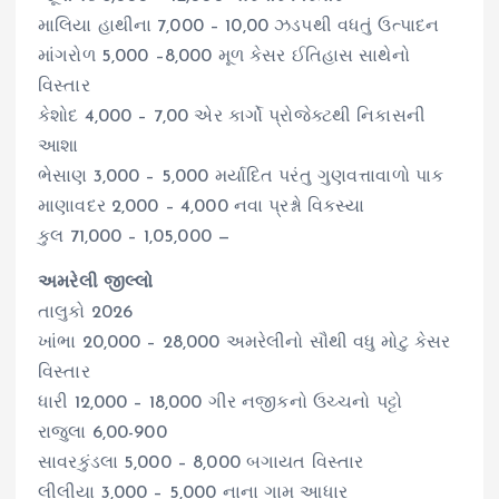
માલિયા હાથીના 7,000 – 10,00 ઝડપથી વધતું ઉત્પાદન
માંગરોળ 5,000 –8,000 મૂળ કેસર ઈતિહાસ સાથેનો
વિસ્તાર
કેશોદ 4,000 – 7,00 એર કાર્ગો પ્રોજેક્ટથી નિકાસની
આશા
ભેસાણ 3,000 – 5,000 મર્યાદિત પરંતુ ગુણવત્તાવાળો પાક
માણાવદર 2,000 – 4,000 નવા પ્રશ્નો વિકસ્યા
કુલ 71,000 – 1,05,000 —
અમરેલી જીલ્લો
તાલુકો 2026
ખાંભા 20,000 – 28,000 અમરેલીનો સૌથી વધુ મોટુ કેસર
વિસ્તાર
ધારી 12,000 – 18,000 ગીર નજીકનો ઉચ્ચનો પટ્ટો
રાજુલા 6,00-900
સાવરકુંડલા 5,000 – 8,000 બગાયત વિસ્તાર
લીલીયા 3,000 – 5,000 નાના ગામ આધાર