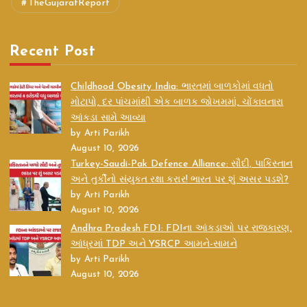
TheGujaratReport
Recent Post
Childhood Obesity India: ભારતમાં બાળકોમાં વધતો
મોટાપો, દર પાંચમાંથી એક બાળક જોખમમાં, ચોંકાવનારા
આંકડા સામે આવ્યા
by Arti Parikh
August 10, 2026
Turkey-Saudi-Pak Defence Alliance: સૌદી, પાકિસ્તાન
અને તુર્કીનો સંયુક્ત રક્ષા કરાર! ભારત પર શું અસર પડશે?
by Arti Parikh
August 10, 2026
Andhra Pradesh FDI: FDIના આંકડાઓ પર રાજકારણ,
આંધ્રમાં TDP અને YSRCP આમને-સામને
by Arti Parikh
August 10, 2026