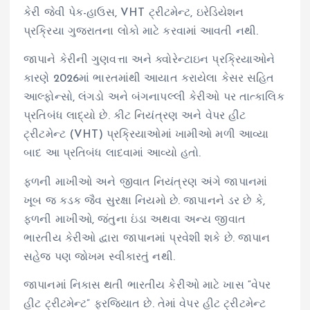
કેરી જેવી પેક-હાઉસ, VHT ટ્રીટમેન્ટ, ઇરેડિયેશન
પ્રક્રિયા ગુજરાતના લોકો માટે કરવામાં આવતી નથી.
જાપાને કેરીની ગુણવત્તા અને ક્વોરેન્ટાઇન પ્રક્રિયાઓને
કારણે 2026માં ભારતમાંથી આયાત કરાયેલા કેસર સહિત
આલ્ફોન્સો, લંગડો અને બંગનાપલ્લી કેરીઓ પર તાત્કાલિક
પ્રતિબંધ લાદ્યો છે. કીટ નિયંત્રણ અને વેપર હીટ
ટ્રીટમેન્ટ (VHT) પ્રક્રિયાઓમાં ખામીઓ મળી આવ્યા
બાદ આ પ્રતિબંધ લાદવામાં આવ્યો હતો.
ફળની માખીઓ અને જીવાત નિયંત્રણ અંગે જાપાનમાં
ખૂબ જ કડક જૈવ સુરક્ષા નિયમો છે. જાપાનને ડર છે કે,
ફળની માખીઓ, જંતુના ઇંડા અથવા અન્ય જીવાત
ભારતીય કેરીઓ દ્વારા જાપાનમાં પ્રવેશી શકે છે. જાપાન
સહેજ પણ જોખમ સ્વીકારતું નથી.
જાપાનમાં નિકાસ થતી ભારતીય કેરીઓ માટે ખાસ “વેપર
હીટ ટ્રીટમેન્ટ” ફરજિયાત છે. તેમાં વેપર હીટ ટ્રીટમેન્ટ