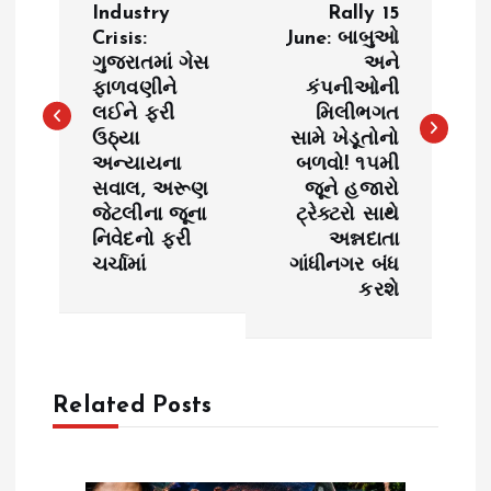
Industry
Rally 15
Crisis:
June: બાબુઓ
s
ગુજરાતમાં ગેસ
અને
ફાળવણીને
કંપનીઓની
t
લઈને ફરી
મિલીભગત
ઉઠ્યા
સામે ખેડૂતોનો
n
અન્યાયના
બળવો! ૧૫મી
સવાલ, અરૂણ
જૂને હજારો
a
જેટલીના જૂના
ટ્રેક્ટરો સાથે
નિવેદનો ફરી
અન્નદાતા
v
ચર્ચામાં
ગાંધીનગર બંધ
કરશે
i
g
Related Posts
a
t