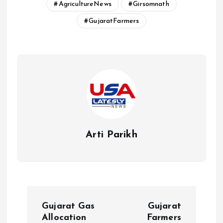
AgricultureNews
Girsomnath
GujaratFarmers
Arti Parikh
P
Gujarat Gas
Gujarat
o
Allocation
Farmers