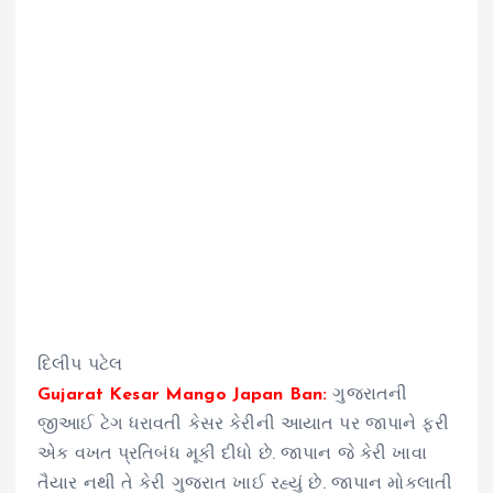
દિલીપ પટેલ
Gujarat Kesar Mango Japan Ban:
ગુજરાતની
જીઆઈ ટેગ ધરાવતી કેસર કેરીની આયાત પર જાપાને ફરી
એક વખત પ્રતિબંધ મૂકી દીધો છે. જાપાન જે કેરી ખાવા
તૈયાર નથી તે કેરી ગુજરાત ખાઈ રહ્યું છે. જાપાન મોકલાતી