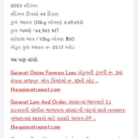
2025 સીઝન
સીઝન દિવસો 44 દિવસ
કુલ આવક (10kg બોક્સ) 4,49,450
કુલ જથ્થો ~44,945 MT
સરેરાશ ભાવ / 10kg બોક્સ ₹560
ખેડૂત કુલ આવક રૂ. 25.17 કરોડ
આ પણ વાંચો:
Gujarat Onion Farmers Loss: ખેડૂતની ડુંગળી રૂ. 3માં
વેચવા મજબૂર, એક કિલોએ રૂ. 10ની ખોટ –
thegujaratreport.com
Gujarat Law And Order: સામાન્ય જનતાને દંડ
ફટકારતી પોલીસ ભાજપના સાંસદની બંદૂકો સામે નતમસ્ત;
ગુજરાતમાં શાસકો માટે કાયદો અલગ છે? –
thegujaratreport.com