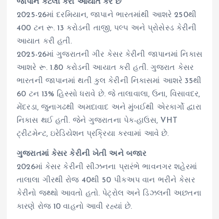
જાપાન કેટલી કેરી આયાત કરે છે
2025-26માં દરમિયાન, જાપાને ભારતમાંથી આશરે 250થી
400 ટન રૂ. 13 કરોડની તાજી, પલ્પ અને પ્રોસેસ્ડ કેરીની
આયાત કરી હતી.
2025-26માં ગુજરાતની ગીર કેસર કેરીની જાપાનમાં નિકાસ
આશરે રૂ. 1.80 કરોડની આયાત કરી હતી. ગુજરાત કેસર
ભારતની જાપાનમાં થતી કુલ કેરીની નિકાસમાં આશરે 35થી
60 ટન 13% હિસ્સો ધરાવે છે. જે તાલાવાલા, ઉના, વિસાવદર,
મેંદરડા, જુનાગઢથી અમદાવાદ અને મુંબઈથી એરકાર્ગો દ્વારા
નિકાસ થઈ હતી. જેને ગુજરાતના પેક-હાઉસ, VHT
ટ્રીટમેન્ટ, ઇરેડિયેશન પ્રક્રિયા કરવામાં આવે છે.
ગુજરાતમાં કેસર કેરીની ખેતી અને બજાર
2026માં કેસર કેરીની સીઝનના પ્રારંભે ભાવનગર શહેરમાં
તાલાલા ગીરથી રોજ 40થી 50 પીકઅપ વાન ભરીને કેસર
કેરીનો જથ્થો આવતો હતો. પેટ્રોલ અને ડિઝલની અછતના
કારણે રોજ 10 વાહનો આવી રહ્યાં છે.