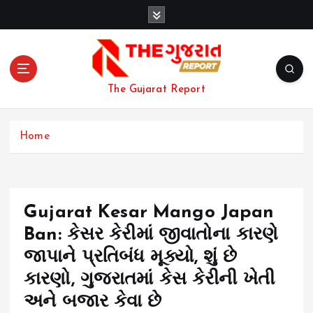
S
k
i
p
t
o
The Gujarat Report
c
o
n
Home
t
e
n
t
Gujarat Kesar Mango Japan
Ban: કેસર કેરીમાં જીવાતોના કારણે
જાપાને પ્રતિબંધ મૂક્યો, શું છે
કારણો, ગુજરાતમાં કેસ કેરીની ખેતી
અને બજાર કેવા છે