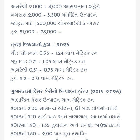
અમરેલી 2,000 – 4,000 આસપાસના શહેરો
બગસરા 2,000 – 3,500 મર્યાદિત ઉત્પાદન
જાફરાબાદ 1,500,000 ચોકસાઈથી 3 અસર
કુલ 51,000 – 78,000 —
ત્રણ જિલ્લાનો કુલ – 2026
ગીર સોમનાથ 0.95 – 1.24 લાખ મેટ્રિક ટન
જૂનાગઢ 0.71 – 1.05 લાખ મેટ્રિક ટન
અમરેલી 0.51 – 0.78 લાખ મેટ્રિક ટન
કુલ 2.2 – 3.0 લાખ મેટ્રિક ટન
ગુજરાતમાં કેસર કેરીનો ઉત્પાદન ટ્રેન્ડ (2015–2026)
અંદાજિત કેસર ઉત્પાદન લાખ મેટ્રિક ટન
2015માં 2.00 સામાન્ય સીઝન, GI બાદ માંગમાં વધારો
2016માં 2.10 સારો પાક અને તાલાલામાં આવકમાં વધારો
2017માં 1.20 – 1.35 હવામાન અને રોગથી ~40% ઘટાડો
2018માં 1.80 – 2.00 પાક પુનઃસ્થાપિત