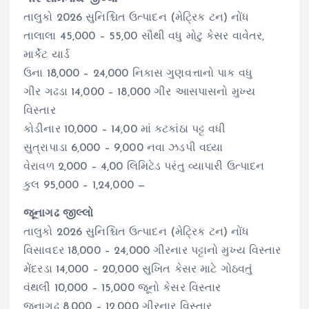
તાલુકો 2026 સુનિશ્ચિત ઉત્પાદન (મેટ્રિક ટન) નોંધ
તાલાલા 45,000 – 55,00 સૌથી વધુ મોટુ કેસર વાવેતર,
માર્કેટ યાર્ડ
ઉના 18,000 – 24,000 નિકાસ ગુણવત્તાનો પાક વધુ
ગીર ગઢડા 14,000 – 18,000 ગીર આસપાસનો મુખ્ય
વિસ્તાર
કોડીનાર 10,000 – 14,00 માં કટકાંઠા પટ્ટ વધી
સુત્રાપાડા 6,000 – 9,000 નવા ઝડપી વધ્યા
વેરાવળ 2,000 – 4,00 લિમિટેડ પરંતુ વ્યાપારી ઉત્પાદન
કુલ 95,000 – 1,24,000 —
જૂનાગઢ જીલ્લો
તાલુકો 2026 સુનિશ્ચિત ઉત્પાદન (મેટ્રિક ટન) નોંધ
વિસાવદર 18,000 – 24,000 ગીરનાર પટ્ટાનો મુખ્ય વિસ્તાર
મેંદરડા 14,000 – 20,000 સુખિત કેસર માટે ગોઠવતું
વંથલી 10,000 – 15,000 જૂનો કેસર વિસ્તાર
જૂનાગઢ 8,000 – 12,000 ગીરનાર વિસ્તાર