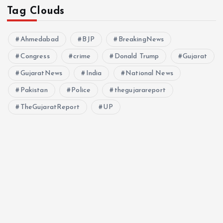
Tag Clouds
Ahmedabad
BJP
BreakingNews
Congress
crime
Donald Trump
Gujarat
GujaratNews
India
National News
Pakistan
Police
thegujarareport
TheGujaratReport
UP