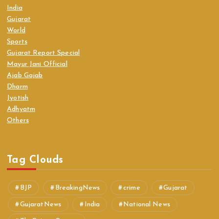
India
Gujarat
World
Sports
Gujarat Report Special
Mayur Jani Official
Ajab Gajab
Dharm
Jyotish
Adhyatm
Others
Tag Clouds
BJP
BreakingNews
crime
Gujarat
GujaratNews
India
National News