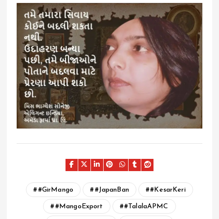
#GirMango
#JapanBan
#KesarKeri
#MangoExport
#TalalaAPMC