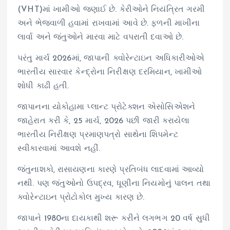
(VHT)માં ખામીઓ જણાઈ છે. કેરીઓને નિયંત્રિત ગરમી
અને ભેજવાળી હવામાં રાખવામાં આવે છે. ફળની માખીના
લાર્વા અને જંતુઓને મારવા માટે વપરાતી દવાઓ છે.
પરંતુ માર્ચ 2026માં, જાપાની ક્વોરેન્ટાઇન અધિકારીઓએ
ભારતીય સારવાર કેન્દ્રોના નિરીક્ષણ દરમિયાન, ખામીઓ
શોધી કાઢી હતી.
જાપાનના યોકોહામા પ્લાન્ટ પ્રોટેક્શન એસોસિએશને
જાહેરાત કરી કે, 25 માર્ચ, 2026 પછી જારી કરાયેલા
ભારતીય નિરીક્ષણ પ્રમાણપત્રો સાથેના શિપમેન્ટ
સ્વીકારવામાં આવશે નહીં.
જંતુનાશકો, રાસાયણના કારણે પ્રતિબંધ લાદવામાં આવ્યો
નથી. પણ જંતુઓનો ઉપદ્રવ, ધૂણીના નિયમોનું પાલન તથા
ક્વોરેન્ટાઇન પ્રોટોકોલ મુખ્ય કારણ છે.
જાપાને 1980ના દાયકાથી શરૂ કરીને લગભગ 20 વર્ષ સુધી