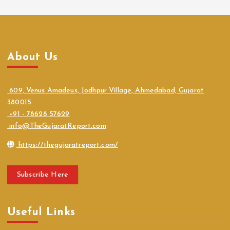
About Us
609, Venus Amadeus, Jodhpur Village, Ahmedabad, Gujarat
380015
+91 - 78628 57629
info@TheGujaratReport.com
https://thegujaratreport.com/
Subscribe Here
Useful Links