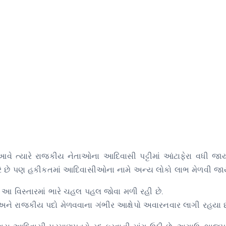
આવે ત્યારે રાજકીય નેતાઓના આદિવાસી પટ્ટીમાં આંટાફેરા વધી જા
રે છે પણ હકીકતમાં આદિવાસીઓના નામે અન્ય લોકો લાભ મેળવી જાય
ાં આ વિસ્તારમાં ભારે ચહલ પહલ જોવા મળી રહી છે.
અને રાજકીય પદો મેળવવાના ગંભીર આક્ષેપો અવારનવાર લાગી રહયા છ