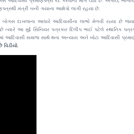
ોગસ આદિવાસી પ્રમાણપત્રો રદ કરવાની માંગ ઉઠી છે. અગાઉ, ભાજપ
ાણપત્રથી મંત્રી બની ગયાના આક્ષેપો લાગી રહયા છે.
ો બોગસ દાખલાના આધારે આદિવાસીના લાભો મેળવી રહ્યા છે જ
ત્યારે આ મુદ્દે સિનિયર પત્રકાર દિલીપ ભાઈ પટેલે સ્થાનિક પત્ર
જેમાં આદિવાસી સમાજ સાથે થતા અન્યાય અને ખોટા આદિવાસી પ્રમાણ
ે વિડીયો.