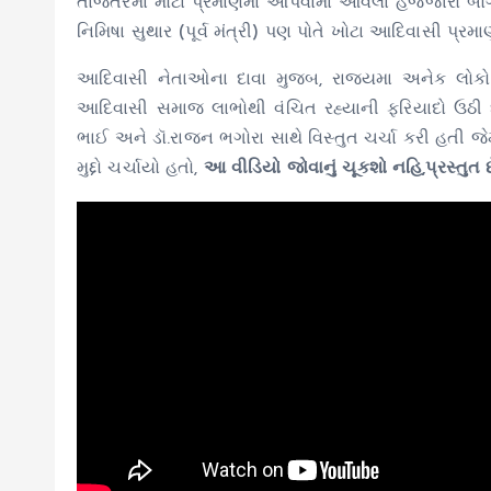
તાજેતરમાં મોટા પ્રમાણમાં આપવામાં આવેલા હજ્જારો બ
નિમિષા સુથાર (પૂર્વ મંત્રી) પણ પોતે ખોટા આદિવાસી પ્રમ
આદિવાસી નેતાઓના દાવા મુજબ, રાજ્યમા અનેક લોક
આદિવાસી સમાજ લાભોથી વંચિત રહ્યાની ફરિયાદો ઉઠી છે 
ભાઈ અને ડૉ.રાજન ભગોરા સાથે વિસ્તુત ચર્ચા કરી હતી 
મુદ્દો ચર્ચાયો હતો,
આ વીડિયો જોવાનું ચૂકશો નહિ,પ્રસ્તુત છ