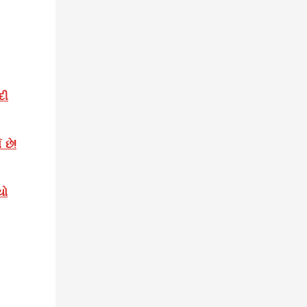
દી
છે!
યો