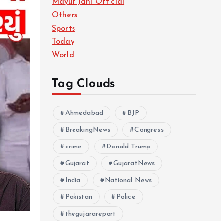
Mayur Jani Official
Others
Sports
Today
World
Tag Clouds
Ahmedabad
BJP
BreakingNews
Congress
crime
Donald Trump
Gujarat
GujaratNews
India
National News
Pakistan
Police
thegujarareport