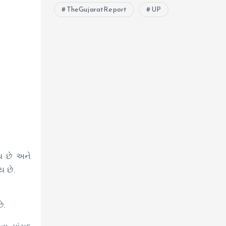
TheGujaratReport
UP
ય છે અને
 છે.
ે.