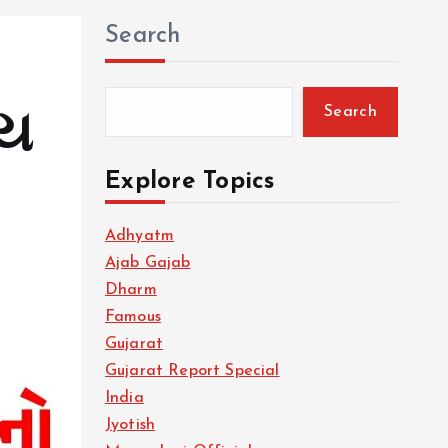
Search
Search
ાય
Explore Topics
Adhyatm
Ajab Gajab
Dharm
Famous
Gujarat
Gujarat Report Special
India
Jyotish