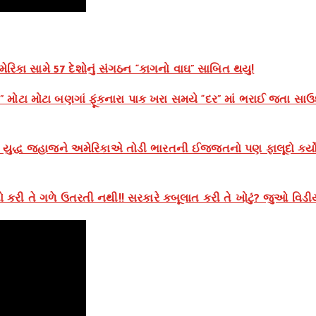
િકા સામે 57 દેશોનું સંગઠન “કાગનો વાઘ” સાબિત થયુ!
 મોટા મોટા બણગાં ફૂંકનારા પાક ખરા સમયે “દર” માં ભરાઈ જતા સાઉ
દ્ધ જહાજને અમેરિકાએ તોડી ભારતની ઈજ્જતનો પણ ફાલૂદો કર્યો 
 કરી તે ગળે ઉતરતી નથી!! સરકારે કબૂલાત કરી તે ખોટું? જુઓ વિડી