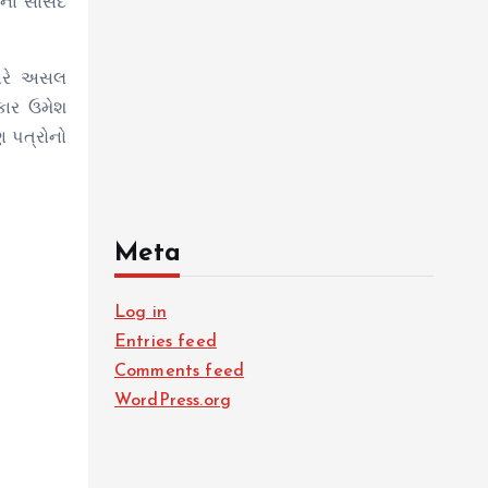
ના સાંસદ
યારે અસલ
કાર ઉમેશ
 પત્રોનો
Meta
Log in
Entries feed
Comments feed
WordPress.org