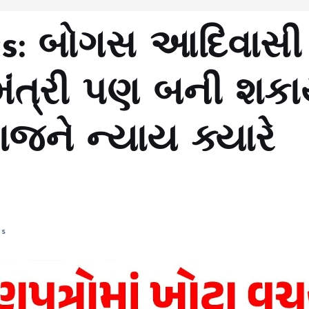
ics: બોગસ આદિવાસી
મંત્રી પણ બની શક
જને ન્યાય ક્યારે
s