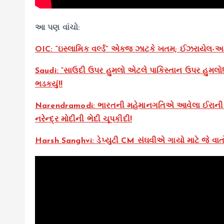
આ પણ વાંચો:
OIC: “ઇસ્લામિક વર્લ્ડ” એકજ ઝાટકે ખતમ; ઈઝરાયેલ-અમેર
Saudi: “સાઉદી ઉપર હુમલો એટલે પાકિસ્તાન ઉપર હુમલો!”
ભડકયું!!
Narendramodi: ભારતની મહેમાનગતિએ આવેલા ઈરાની યુ
નરેન્દ્ર મોદીની ભેદી ચૂપકીદી!
Harsh Sanghvi: ડેપ્યુટી CM સંઘવીએ ગાયો માટે જે વાતો