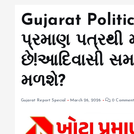
Gujarat Polit
પ્રમાણ પત્રથી 
છે!આદિવાસી સમા
મળશે?
Gujarat Report Special
March 26, 2026
0 Comment