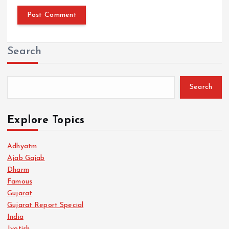
Search
Search
Explore Topics
Adhyatm
Ajab Gajab
Dharm
Famous
Gujarat
Gujarat Report Special
India
Jyotish