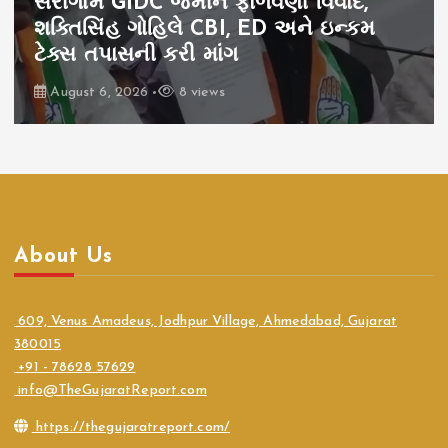
સરીગામ GIDC જમીન ફાળવણી વિવાદ,
શક્તિસિંહ ગોહિલે CBI, ED અને ઇન્કમ
ટેક્સ તપાસની કરી માંગ
August 6, 2026
8 views
About Us
609, Venus Amadeus, Jodhpur Village, Ahmedabad, Gujarat
380015
+91 - 78628 57629
info@TheGujaratReport.com
https://thegujaratreport.com/