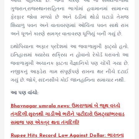
આવી પહોંચ્યા છે. જેના કારણે આ જ સમયગાળામાં
ગુજરાત,રાજસ્થાનસહિતના ભાગોમાં હવામાનમાં સામાન્ય
ફેરફાર જોવા મળ્યો છે અને ઠંડીમાં થોડો ઘટાડો તેમજ
શિયાળુ પવન અને વાતાવરણમાાં ઓચિંતા પવન સાથે રાખ
અને ધૂળને કારણે સમગ્ર વાતાવરણ ધૂળિયું બની ગયું છે.
ઇથોપિયાના અફાર પ્રદેશમાં આ જ્વાળામુખી ફાટ્યો હતો.
ઇતિહાસમાં ક્યારેય સક્રિય ન હોવાનો રેકોર્ડ ધરાવતો આ
જ્વાળામુખી અચાનક ફાટતા વૈજ્ઞાનિકો પણ ચોંકી ગયા છે.
નજીકનું આફડેરા ગામ સંપૂર્ણપણે રાખના થર નીચે દટાઈ
ગયું છે. જોકે, સદનસીબે કોઈ જાનહાનિના સમાચાર નથી.
આ પણ વાંચો:
Bhavnagar umrala news: ઉમરાળામાં બે જૂથ વચ્ચે
તંગદિલી,સુરતથી ગાડીઓ ભરીને પાટીદારો ઉમટ્યા!ભરવાડ
સમાજ પણ એકત્ર થતા તંગદિલી!
Rupee Hits Record Low Against Dollar: ભારતના