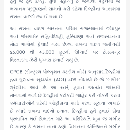
હતું જે હવે દિલ્હી સુધી પહોંચ્યું છે જેનાથી પહેલેથી જ
ભયાનક પ્રદૂષણનો સામનો કરી રહેલા દિલ્હીના આકાશમાં
રાખના વાદળો છવાઈ ગયા છે.
આ રાખના વાદળ ભારતના પશ્ચિમ રાજસ્થાનમાં જોધપુર
અને જેસલમેર સહિતદિલ્હી, હરિયાણા અને રાજસ્થાનના
મોટા ભાગોમાં ફેલાઈ ગયા છે.આ રાખના વાદળ જમીનથી
25,000 થી 45,000 ફૂટની ઊંચાઈ પર છે,સમગ્ર
વિસ્તારમાં ઝેરી ધુમ્મસ છવાઈ ગયું છે.
CPCB (સેન્ટ્રલ પોલ્યુશન કંટ્રોલ બોર્ડ) અનુસાર,દિલ્હીમાં
હવા ગુણવત્તા સૂચકાંક (AQI) 402 નોંધાયો છે જે “ગંભીર”
શ્રેણીમાં આવે છે. આ સ્તરે, હવાને અત્યંત જોખમી
માનવામાં આવે છે.દિલ્હીમાં કટોકટી જાહેર કરી નોકરી કરતા
કર્મચારીઓને ઘરેથી ઓફીસના કામો કરવા સૂચના અપાઈ
છે ત્યારે રાખના વાદળો છવાતા દિલ્હીમાં હવે હવાઈ સેવા
પ્રભાવિત થઈ છે.ભારત માટે આ પરિસ્થિતિ ખૂબ જ ગંભીર
છે કારણ કે રાખના નાના કણો વિમાનના એન્જિનને ગંભીર