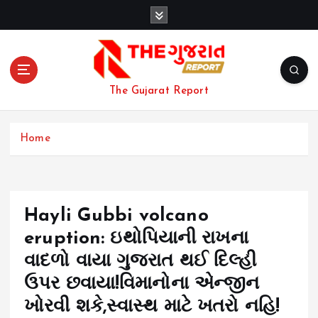
S
k
i
p
t
o
The Gujarat Report
c
o
n
Home
t
e
n
t
Hayli Gubbi volcano
eruption: ઇથોપિયાની રાખના
વાદળો વાયા ગુજરાત થઈ દિલ્હી
ઉપર છવાયા!વિમાનોના એન્જીન
ખોરવી શકે,સ્વાસ્થ માટે ખતરો નહિ!