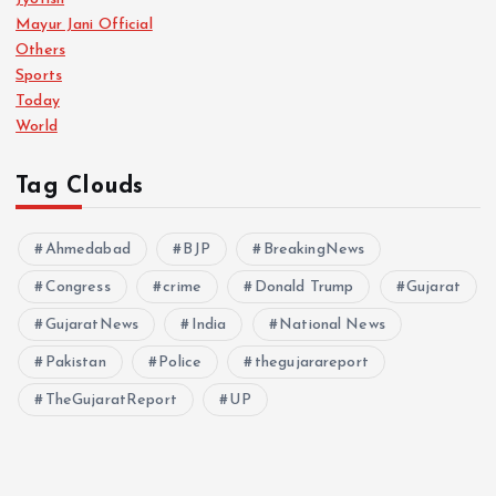
Mayur Jani Official
Others
Sports
Today
World
Tag Clouds
Ahmedabad
BJP
BreakingNews
Congress
crime
Donald Trump
Gujarat
GujaratNews
India
National News
Pakistan
Police
thegujarareport
TheGujaratReport
UP