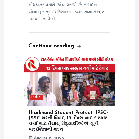
નોંધપાત્ર વધારો જોવા મળ્યો છે. સંસદના
ચોમાસુ સત્ર દરમિયાન રાજ્યસભામાં કેન્દ્ર
સરકારે આપેલી…
Continue reading
India
Jharkhand Student Protest: JPSC-
JSSC ભરતી વિવાદ, 12 દિવસ બાદ સરકાર
ચર્ચા માટે તૈયાર, વિદ્યાર્થીઓએ મૂકી
પારદર્શિતાની શરત
August 6, 2026