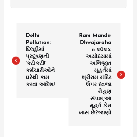
P
Delhi
Ram Mandir
o
Pollution:
Dhwajaroha
દિલ્હીમાં
n 2025:
પ્રદૂષણની
અયોધ્યામાં
s
‘કટોકટી!’
અભિજીત
કર્મચારીઓને
મૂહર્તમાં
t
ઘરેથી કામ
શ્રીરામ મંદિર
કરવા આદેશ!
ઉપર ધ્વજા
n
રોહણ
સંપન્ન,આ
a
મૂહર્ત કેમ
ખાસ છે?જાણો
v
i