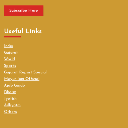
Subscribe Here
Useful Links
India
Gujarat
World
Sports
Gujarat Report Special
Mayur Jani Official
Ajab Gajab
Dharm
Jyotish
Adhyatm
Others