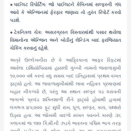
●પાઈલટ રિપોર્ટિંગ: જો પાઈલટને કેબિનમાં સલ્ફરની ગંધ
આવે કે એન્જિનમાં ફેરફાર જણાય તો તુરંત રિપોર્ટ કરવો
પડશે.
●ટેકનિકલ ચેક: અસરગ્રસ્ત વિસ્તારમાંથી પસાર થયેલા
વિમાનોના એન્જિન અને બોડીનું લેન્ડિંગ બાદ ફરજિયાત
ચેકિંગ કરવાનું રહેશે.
અત્રે ઉલ્લેખનીય છે કે આફ્રિકાના આફર રિફ્ટમાં
આવેલા ઇથિયોપિયામાં હાયલી ગુબ્બી નામનો જ્વાળામુખી
૧૦,૦૦૦ વર્ષ કરતાં વધુ સમય બાદ ઇતિહાસમાં પ્રથમ વખત
ફાટ્યો હતો. આ જ્વાળામુખીમાંથી લાવા નહિવત પ્રમાણમાં
બહાર નીકળ્યો છે, પરંતુ આ સ્થાન સલ્ફર પડ ધરાવતી
જગાએ પ્રચંડ શક્તિશાળી રીતે ફાટ્યો હોવાથી હવામાં
લગભગ ૪૫,૦૦૦ ફૂટ સુધી રાખ, ધૂળ, સલ્ફર, કાચ, પથ્થરો
ઉડ્યા હતા. આ જોખમી વાદળો સખત પવનને કારણે ૩૬
કલાકમાં જ ૧૨૦ કિ.મી.ની ઝડપે ભારતના પશ્ચિમ ભાગ તરફ