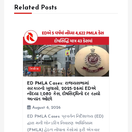
Related Posts
g
a
t
i
o
India
n
ED PMLA Cases: રાજ્યસભામાં
સરકારનો ખુલાસો, 2025-26માં EDએ
નોંધ્યા 1,080 કેસ, દોષસિદ્ધિનો દર રહ્યો
અત્યંત ઓછો
August 6, 2026
ED PMLA Cases: પ્રવર્તન નિર્દેશાલય (ED)
દ્વારા મની લોન્ડરિંગ નિવારણ અધિનિયમ
(PMLA) હેઠળ નોંધાતા કેસોમાં ફરી એકવાર