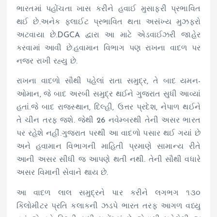
ભારતમાં પહોંચતા ખાસ કરીને હવાઈ મુસાફરી પ્રભાવિત
થઈ છે.અનેક ફ્લાઈટ પ્રભાવિત થતા અસંખ્ય મુઝફરો
અટવાયા છે.DGCA દ્વારા આ માટે એડવાઈઝરી જાહેર
કરવામાં આવી છે.હવામાન વિભાગ પણ રાખના વાદળ પર
નજર રાખી રહ્યુ છે.
રાખના વાદળો સૌથી પહેલાં રાતા સમુદ્ર, તે બાદ યમન-
ઓમાન, જે બાદ અરબી સમુદ્ર થઈને ગુજરાત સુધી આવ્યાં
હતાં.જે બાદ રાજસ્થાન, દિલ્હી, ઉત્તર પ્રદેશ, નેપાળ થઈને
તે ચીન તરફ જશે. જેથી 26 નવેમ્બરથી તેની અસર ભારત
પર રહેશે નહીં.ગુજરાત પરથી આ વાદળો પસાર થઈ ગયાં છે
અને હવામાન વિભાગની માહિતી પ્રમાણે સામાન્ય રીતે
આની અસર સીધી જ આપણે થતી નથી. તેની સૌથી વધારે
અસર વિમાની સેવાને થાય છે.
આ વાદળ લાલ સમુદ્રને પાર કરીને લગભગ ૧૩૦
કિલોમીટર પ્રતિ કલાકની ઝડપે ભારત તરફ આગળ વધ્યુ