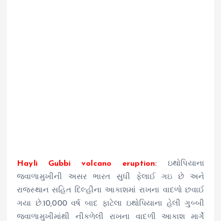
Hayli Gubbi volcano eruption
:
ઇથોપિયાના
જ્વાળામુખીની અસર ભારત સુધી ફેલાઈ ગઇ છે અને
રાજસ્થાન સહિત દિલ્હીના આકાશમાં રાખના વાદળો છવાઈ
ગયા છે.10,000 વર્ષ બાદ ફાટેલા ઇથોપિયાના હેલી ગુબ્બી
જ્વાળામુખીમાંથી નીકળેલી રાખના વાદળી આકાશ માર્ગે