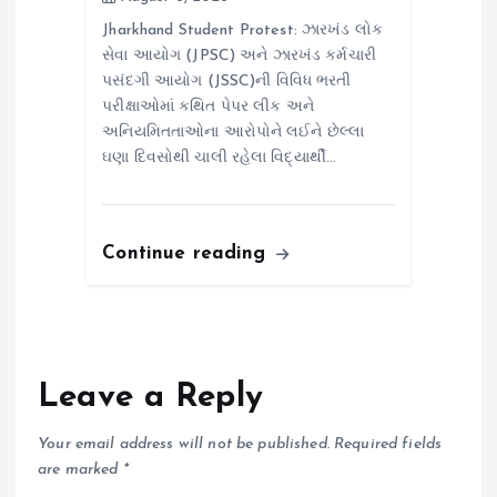
Jharkhand Student Protest: ઝારખંડ લોક
સેવા આયોગ (JPSC) અને ઝારખંડ કર્મચારી
પસંદગી આયોગ (JSSC)ની વિવિધ ભરતી
પરીક્ષાઓમાં કથિત પેપર લીક અને
અનિયમિતતાઓના આરોપોને લઈને છેલ્લા
ઘણા દિવસોથી ચાલી રહેલા વિદ્યાર્થી…
Continue reading
Leave a Reply
Your email address will not be published.
Required fields
are marked
*