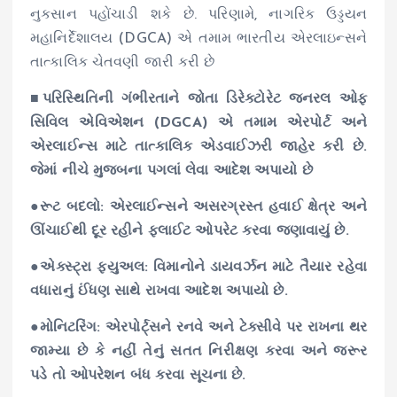
નુકસાન પહોંચાડી શકે છે. પરિણામે, નાગરિક ઉડ્ડયન
મહાનિર્દેશાલય (DGCA) એ તમામ ભારતીય એરલાઇન્સને
તાત્કાલિક ચેતવણી જારી કરી છે
■પરિસ્થિતિની ગંભીરતાને જોતા ડિરેક્ટોરેટ જનરલ ઓફ
સિવિલ એવિએશન (DGCA) એ તમામ એરપોર્ટ અને
એરલાઈન્સ માટે તાત્કાલિક એડવાઈઝરી જાહેર કરી છે.
જેમાં નીચે મુજબના પગલાં લેવા આદેશ અપાયો છે
●રૂટ બદલો: એરલાઈન્સને અસરગ્રસ્ત હવાઈ ક્ષેત્ર અને
ઊંચાઈથી દૂર રહીને ફ્લાઈટ ઓપરેટ કરવા જણાવાયું છે.
●એક્સ્ટ્રા ફ્યુઅલ: વિમાનોને ડાયવર્ઝન માટે તૈયાર રહેવા
વધારાનું ઈંધણ સાથે રાખવા આદેશ અપાયો છે.
●મોનિટરિંગ: એરપોર્ટ્સને રનવે અને ટેક્સીવે પર રાખના થર
જામ્યા છે કે નહીં તેનું સતત નિરીક્ષણ કરવા અને જરૂર
પડે તો ઓપરેશન બંધ કરવા સૂચના છે.