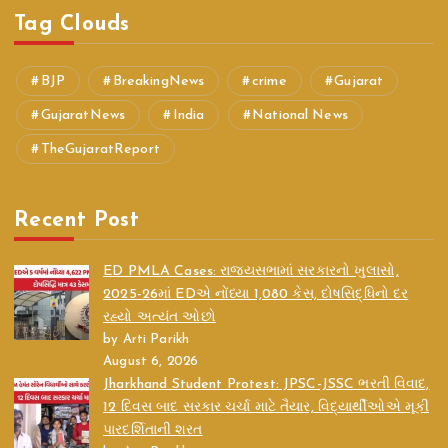
Tag Clouds
BJP
BreakingNews
crime
Gujarat
GujaratNews
India
National News
TheGujaratReport
Recent Post
ED PMLA Cases: રાજ્યસભામાં સરકારનો ખુલાસો,
2025-26માં EDએ નોંધ્યા 1,080 કેસ, દોષસિદ્ધિનો દર
રહ્યો અત્યંત ઓછો
by Arti Parikh
August 6, 2026
Jharkhand Student Protest: JPSC-JSSC ભરતી વિવાદ,
12 દિવસ બાદ સરકાર ચર્ચા માટે તૈયાર, વિદ્યાર્થીઓએ મૂકી
પારદર્શિતાની શરત