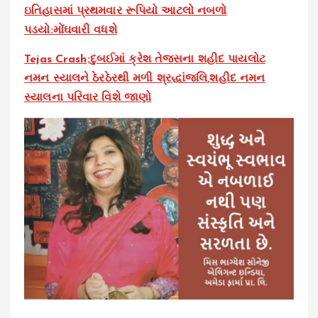
ઇતિહાસમાં પ્રથમવાર રૂપિયો આટલો નબળો
પડયો:મોંઘવારી વધશે
Tejas Crash:દુબઈમાં ક્રેશ તેજસના શહીદ પાયલોટ
નમન સ્યાલને ઠેરઠેરથી મળી શ્રદ્ધાંજલિ,શહીદ નમન
સ્યાલના પરિવાર વિશે જાણો