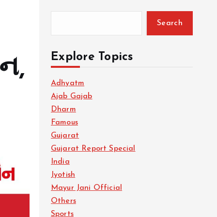
Search
Explore Topics
ૌન,
Adhyatm
Ajab Gajab
Dharm
Famous
Gujarat
Gujarat Report Special
India
Jyotish
Mayur Jani Official
Others
Sports