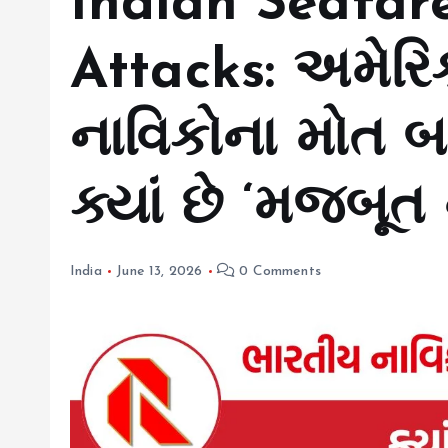
Indian Seafare
Attacks: અમેરિ
નાવિકોના મોત બા
ક્યાં છે ‘મજબૂત ન
India
June 13, 2026
0 Comments