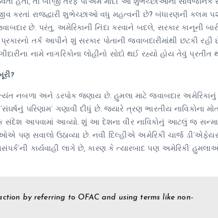
પાઠવતા હતા, તો બીજી તરફ પીએમ મોદી આ શુભેચ્છાઓનો સાર્વજનિક સ
 જીવ કરતાં રાજદ્વારી શુભેચ્છાઓ વધુ મહત્વની છે? બંધારણની કલમ 
 જવાબદાર છે. પરંતુ, અમેરિકાની નિંદા કરવાને બદલે, સરકાર કાનૂની 
 પ્રકારનો તર્ક આપીને શું સરકાર પોતાની જવાબદારીમાંથી છટકી રહી
 ભાગીદારીના નામે નાગરિકોના લોહીનો સોદો થઈ રહ્યો હોય તેવું પ્રતીત 
ૂરી?
 અત્યંત નબળા અને ડરપોક જણાય છે. હુમલા માટે જવાબદાર અમેરિકાનું
સંઘર્ષનું પરિણામ’ ગણાવી દીધું છે. જ્યારે ત્રણ ભારતીય નાવિકોના મોતન
 સંદેશ આપવામાં આવ્યો. શું આ દેશના વીર નાવિકોનું આટલું જ સન્મ
રીઓએ પણ સવાલો ઉઠાવ્યા છે. નવી દિલ્હીએ અમેરિકી ચાર્જ ડી’એફેયર
ંપર્ક’ની કાર્યવાહી લાગે છે, કારણ કે ત્યારબાદ પણ અમેરિકી હુમલા
 action by referring to OFAC and using terms like non-