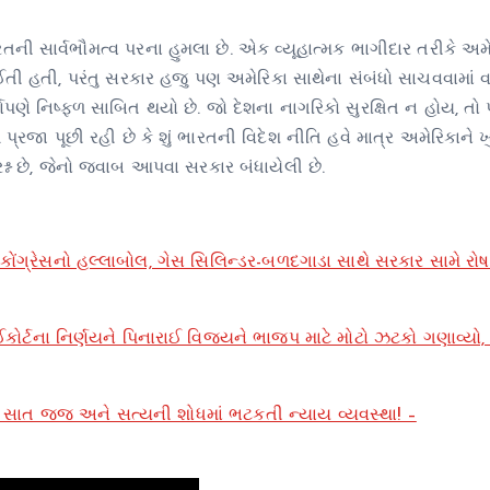
ની સાર્વભૌમત્વ પરના હુમલા છે. એક વ્યૂહાત્મક ભાગીદાર તરીકે અમ
ી હતી, પરંતુ સરકાર હજુ પણ અમેરિકા સાથેના સંબંધો સાચવવામાં વધ
પૂર્ણપણે નિષ્ફળ સાબિત થયો છે. જો દેશના નાગરિકો સુરક્ષિત ન હોય, તો
પ્રજા પૂછી રહી છે કે શું ભારતની વિદેશ નીતિ હવે માત્ર અમેરિકાને 
શ્ન છે, જેનો જવાબ આપવા સરકાર બંધાયેલી છે.
ોંગ્રેસનો હલ્લાબોલ, ગેસ સિલિન્ડર-બળદગાડા સાથે સરકાર સામે રોષ
કોર્ટના નિર્ણયને પિનારાઈ વિજયને ભાજપ માટે મોટો ઝટકો ગણાવ્યો, 
ષ, સાત જજ અને સત્યની શોધમાં ભટકતી ન્યાય વ્યવસ્થા! –