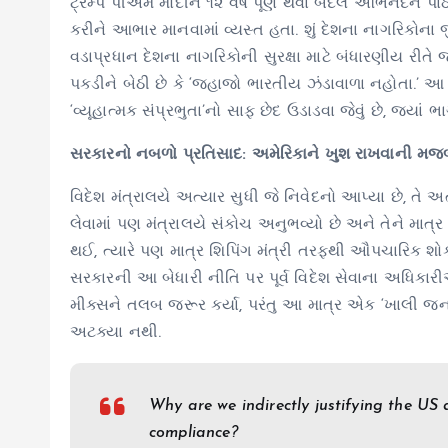
ટ્રમ્પ પીએમ મોદીને ૧૨ વર્ષ પૂર્ણ થવા બદલ અભિનંદન 
કરીને આભાર માનવામાં વ્યસ્ત હતા. શું દેશના નાગરિકોના
વડાપ્રધાન દેશના નાગરિકોની સુરક્ષા માટે બંધારણીય રીતે
પકડીને બેઠી છે કે ‘જહાજો ભારતીય ઝંડાવાળા નહોતા.’ આ
‘વ્યૂહાત્મક સંપ્રભુતા’નો સાફ છેદ ઉડાડવા જેવું છે, જ્યાં
સરકારનો નબળો પ્રતિસાદ: અમેરિકાને ખુશ રાખવાની મજબ
વિદેશ મંત્રાલયે અત્યાર સુધી જે નિવેદનો આપ્યા છે, તે
લેવામાં પણ મંત્રાલયે સંકોચ અનુભવ્યો છે અને તેને માત્ર ‘
થઈ, ત્યારે પણ માત્ર શિપિંગ મંત્રી તરફથી ઔપચારિક શોક
સરકારની આ બેધારી નીતિ પર પૂર્વ વિદેશ સેવાના અધિકા
મીક્સને તલબ જરૂર કર્યા, પરંતુ આ માત્ર એક ‘ખાલી જનસ
અટક્યા નથી.
Why are we indirectly justifying the US
compliance?