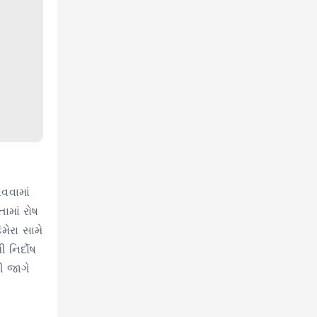
વવામાં
ામાં રોષ
મેરા સામે
 નિર્દોષ
ી જાગે