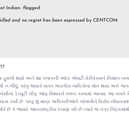
not Indian- flagged.
 killed and no regret has been expressed by CENTCOM.
ત્ર
ર હુમલો થયો અને ૨૪ કલાકની અંદર એમટી મેરીવેક્સને નિશાન બના
ાથી ન લીધું, પરંતુ જ્યારે સતત ભારતીય નાવિકોના મોત થયા અને જનત
એમ્બેસીના ડેપ્યુટી ચીફ ઓફ મિશનને તલબ કરવામાં આવ્યા. આ વખતે કે
સ કર્યો છે. પરંતુ શું માત્ર અધિકારીઓને બોલાવીને વિરોધ નોંધાવવાથી
છે કે જ્યારે આંતરરાષ્ટ્રીય દબાણ વધે છે ત્યારે જ તંત્ર નિદ્રામાંથ