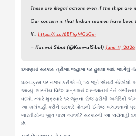
These are illegal actions even if the ships are 
Our concern is that Indian seamen have been
If…
https://t.co/8BF1gMG3Gm
— Kanwal Sibal (@KanwalSibal)
June 11, 2026
દબાણમાં સરકાર: ત્રીજા જહાજ પર હુમલા બાદ જાગેલું તં
ઘટનાક્રમ પર નજર કરીએ તો, ૧૦ જૂને એમટી સેટેબેલો પ
આવ્યું. ભારતીય વિદેશ મંત્રાલયે શરૂઆતમાં તેને ગંભીરત
વધ્યો, ત્યારે શુક્રવારે ૧૨ જૂનના રોજ ફરીથી અમેરિકી 
આ કાર્યવાહી કરીને સરકારે પોતાની ‘ઈમેજ’ બચાવવાનો પ્રયા
ભારતીયોના જીવ પાછા આવશે? સરકારની આ કાર્યવાહી દર્શાવે 
છે.