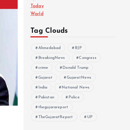
Today
World
Tag Clouds
Ahmedabad
BJP
BreakingNews
Congress
crime
Donald Trump
Gujarat
GujaratNews
India
National News
Pakistan
Police
thegujarareport
TheGujaratReport
UP