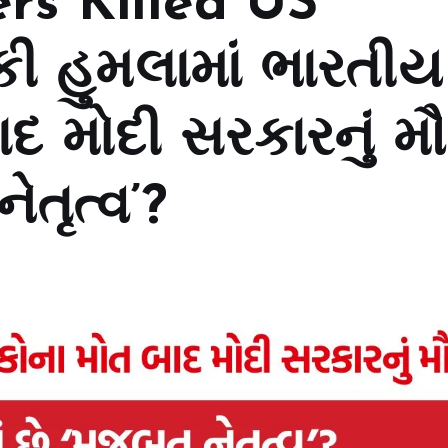
rs Killed US
કી હુમલામાં ભારતીય
દ મોદી સરકારનું મ
ેતૃત્વ’?