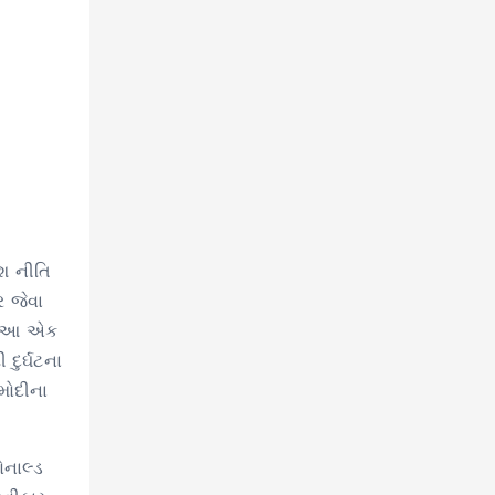
શ નીતિ
ર જેવા
ાં આ એક
દુર્ઘટના
 મોદીના
ોનાલ્ડ