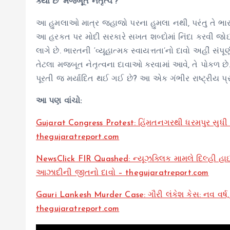
ક્યાં છે ‘મજબૂત નેતૃત્વ’?
આ હુમલાઓ માત્ર જહાજો પરના હુમલા નથી, પરંતુ તે ભારત
આ હરકત પર મોદી સરકારે સખત શબ્દોમાં નિંદા કરવી જોઈત
લાગે છે. ભારતની ‘વ્યૂહાત્મક સ્વાયત્તતા’નો દાવો અહીં સં
તેટલા મજબૂત નેતૃત્વના દાવાઓ કરવામાં આવે, તે પોકળ છે. 
પૂરતી જ મર્યાદિત થઈ ગઈ છે? આ એક ગંભીર રાષ્ટ્રીય પ્ર
આ પણ વાંચો:
Gujarat Congress Protest: હિંમતનગરથી ધરમપુર સુધી ક
thegujaratreport.com
NewsClick FIR Quashed: ન્યૂઝક્લિક મામલે દિલ્હી હાઈ
આઝાદીની જીતનો દાવો – thegujaratreport.com
Gauri Lankesh Murder Case: ગૌરી લંકેશ કેસ: નવ વર્
thegujaratreport.com