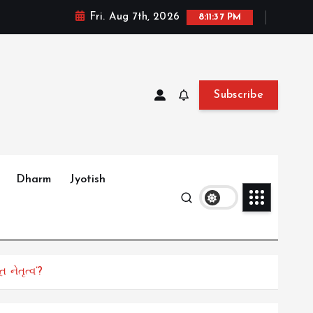
Fri. Aug 7th, 2026
8:11:39 PM
Subscribe
Dharm
Jyotish
 નેતૃત્વ’?