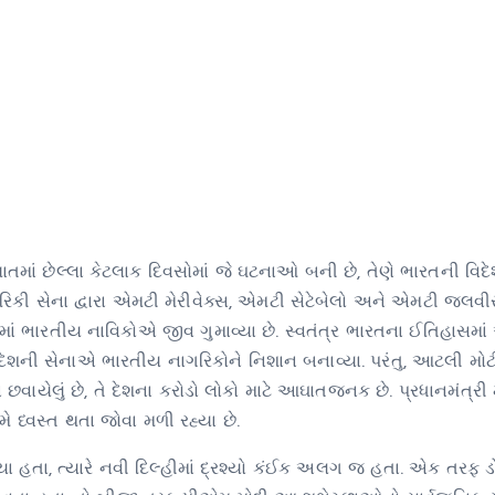
ં છેલ્લા કેટલાક દિવસોમાં જે ઘટનાઓ બની છે, તેણે ભારતની વિદે
રિકી સેના દ્વારા એમટી મેરીવેક્સ, એમટી સેટેબેલો અને એમટી જલવી
ં ભારતીય નાવિકોએ જીવ ગુમાવ્યા છે. સ્વતંત્ર ભારતના ઈતિહાસમ
 દેશની સેનાએ ભારતીય નાગરિકોને નિશાન બનાવ્યા. પરંતુ, આટલી મોટી 
ન છવાયેલું છે, તે દેશના કરોડો લોકો માટે આઘાતજનક છે. પ્રધાનમંત્રી
ધ્વસ્ત થતા જોવા મળી રહ્યા છે.
ા હતા, ત્યારે નવી દિલ્હીમાં દ્રશ્યો કંઈક અલગ જ હતા. એક તરફ ડ