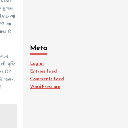
્વીકાર
૫૨ મુજબ
બારીકાઈઓ
 છે? આ
થાય છે.
Meta
 નામ
Log in
ી પુષ્ટિ
Entries feed
ાન છે?
Comments feed
્સ જેસન
WordPress.org
ઓ