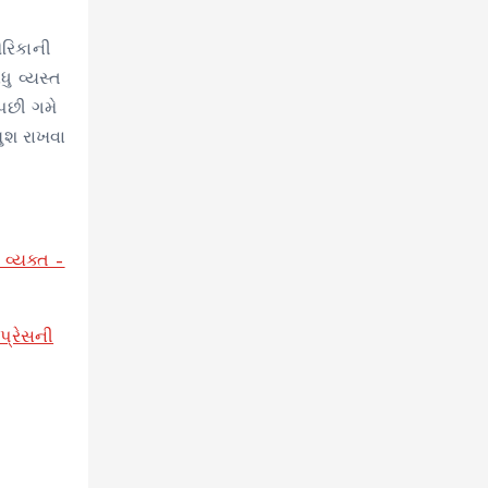
ેરિકાની
ુ વ્યસ્ત
 પછી ગમે
ખુશ રાખવા
 વ્યક્ત –
પ્રેસની