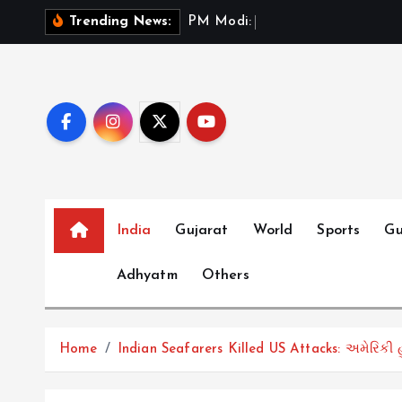
S
P
M
M
o
d
i
:
ભ
ર
ત
મ
ન
Trending News:
k
i
p
t
o
c
o
n
t
India
Gujarat
World
Sports
Gu
e
Adhyatm
Others
n
t
Home
Indian Seafarers Killed US Attacks: અમેરિકી હુ