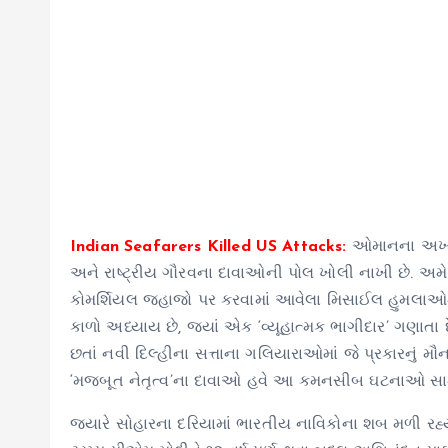
Indian Seafarers Killed US Attacks:
ઓમાનના અખાતમા
અને રાષ્ટ્રીય ગૌરવના દાવાઓની પોલ ખોલી નાખી છે. અમે
કોમર્શિયલ જહાજો પર કરવામાં આવેલા મિસાઈલ હુમલાઓમા
કાળો અધ્યાય છે, જ્યાં એક ‘વ્યૂહાત્મક ભાગીદાર’ ગણાતા
છતાં નવી દિલ્હીના સત્તાના ગલિયારાઓમાં જે પ્રકારનું મૌ
‘મજબૂત નેતૃત્વ’ના દાવાઓ હવે આ કમનસીબ ઘટનાઓ સામે 
જ્યારે સોહારના દરિયામાં ભારતીય નાવિકોના શબ મળી રહ્ય