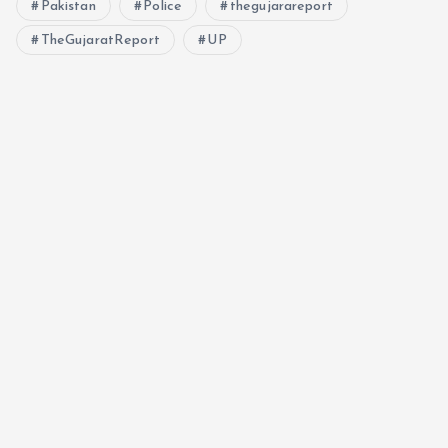
Pakistan
Police
thegujarareport
TheGujaratReport
UP