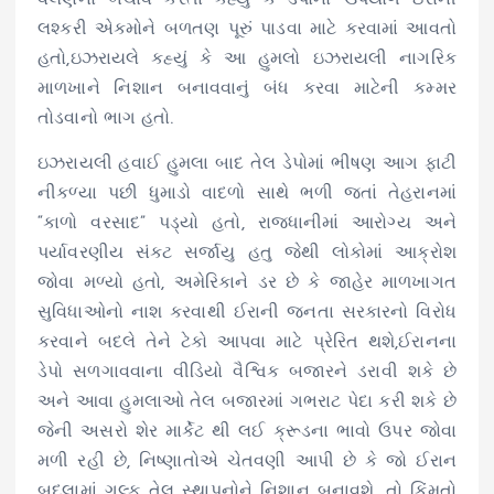
લશ્કરી એકમોને બળતણ પૂરું પાડવા માટે કરવામાં આવતો
હતો,ઇઝરાયલે કહ્યું કે આ હુમલો ઇઝરાયલી નાગરિક
માળખાને નિશાન બનાવવાનું બંધ કરવા માટેની કમ્મર
તોડવાનો ભાગ હતો.
ઇઝરાયલી હવાઈ હુમલા બાદ તેલ ડેપોમાં ભીષણ આગ ફાટી
નીકળ્યા પછી ધુમાડો વાદળો સાથે ભળી જતાં તેહરાનમાં
“કાળો વરસાદ” પડ્યો હતો, રાજધાનીમાં આરોગ્ય અને
પર્યાવરણીય સંકટ સર્જાયુ હતુ જેથી લોકોમાં આક્રોશ
જોવા મળ્યો હતો, અમેરિકાને ડર છે કે જાહેર માળખાગત
સુવિધાઓનો નાશ કરવાથી ઈરાની જનતા સરકારનો વિરોધ
કરવાને બદલે તેને ટેકો આપવા માટે પ્રેરિત થશે,ઈરાનના
ડેપો સળગાવવાના વીડિયો વૈશ્વિક બજારને ડરાવી શકે છે
અને આવા હુમલાઓ તેલ બજારમાં ગભરાટ પેદા કરી શકે છે
જેની અસરો શેર માર્કેટ થી લઈ ક્રૂડના ભાવો ઉપર જોવા
મળી રહી છે, નિષ્ણાતોએ ચેતવણી આપી છે કે જો ઈરાન
બદલામાં ગલ્ફ તેલ સ્થાપનોને નિશાન બનાવશે, તો કિંમતો