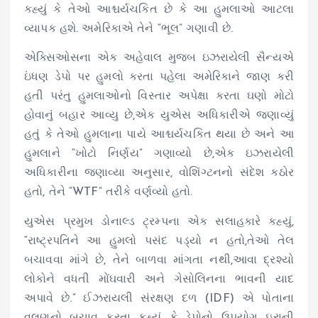
કહ્યું કે તેઓ આશ્ચર્યચકિત છે કે આ હુમલાઓ આટલા
વ્યાપક હશે. અમેરિકાએ તેને “ભૂલ” ગણાવી છે.
એક્સિઓસના એક અહેવાલ મુજબ ઇઝરાયેલી સૈન્યએ
ઇંધણ ડેપો પર હુમલો કરતા પહેલા અમેરિકાને જાણ કરી
હતી પરંતુ હુમલાઓનો વિસ્તાર અપેક્ષા કરતા ઘણો મોટો
હોવાનું બહાર આવ્યુ છે,એક યુએસ અધિકારીએ જણાવ્યું
હતું કે તેઓ હુમલાના પાયે આશ્ચર્યચકિત થયા છે અને આ
હુમલાને “ખોટો નિર્ણય” ગણાવ્યો છે,એક ઇઝરાયેલી
અધિકારીના જણાવ્યા અનુસાર, વોશિંગ્ટનનો સંદેશ કઠોર
હતો, તેને “WTF” તરીકે વર્ણવ્યો હતો.
યુએસ પ્રમુખ ડોનાલ્ડ ટ્રમ્પના એક સલાહકારે કહ્યું,
“રાષ્ટ્રપતિને આ હુમલો પસંદ પડ્યો ન હતો,તેઓ તેલ
બચાવવા માંગે છે, તેને બાળવા માંગતા નથી,આવા દ્રશ્યો
લોકોને વધતી મોંઘવારી અને ગેસોલિનના ભાવની યાદ
અપાવે છે.” ઈઝરાયલી સંરક્ષણ દળ (IDF) એ પોતાના
વલણનો બચાવ કરતા કહ્યું કે ડેપોનો ઉપયોગ ઇરાની