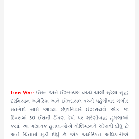
Iran War:
ઈરાન અને ઈઝરાયલ વચ્ચે ચાલી રહેલા યુદ્ધ
દરમિયાન અમેરિકા અને ઈઝરાયલ વચ્ચે પહેલીવાર ગંભીર
મતભેદો સામે આવ્યા છે,શનિવારે ઈઝરાયલે એક જ
દિવસમાં 30 ઈરાની ઈંધણ ડેપો પર શ્રેણીબદ્ધ હુમલાઓ
કર્યા. આ ભયાનક હુમલાઓએ વોશિંગ્ટનને ચોંકાવી દીધું છે
અને ચિંતામાં મૂકી દીધું છે. એક અમેરિકન અધિકારીએ