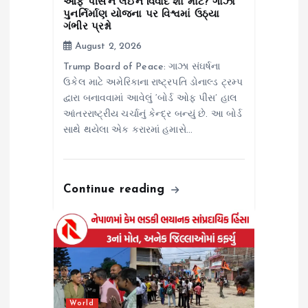
ઑફ પીસ’ને લઈને વિવાદ શા માટે? ગાઝા
પુનર્નિર્માણ યોજના પર વિશ્વમાં ઉઠ્યા
ગંભીર પ્રશ્નો
August 2, 2026
Trump Board of Peace: ગાઝા સંઘર્ષના
ઉકેલ માટે અમેરિકાના રાષ્ટ્રપતિ ડોનાલ્ડ ટ્રમ્પ
દ્વારા બનાવવામાં આવેલું ‘બોર્ડ ઓફ પીસ’ હાલ
આંતરરાષ્ટ્રીય ચર્ચાનું કેન્દ્ર બન્યું છે. આ બોર્ડ
સાથે થયેલા એક કરારમાં હમાસે…
Continue reading
World