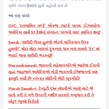
પ્રતિ બેરલ $200 સુધી પહોંચી શકે છે.
આ પણ વાંચો:
OIC: “ઇસ્લામિક વર્લ્ડ” એકજ ઝાટકે ખતમ; ઈઝરાયેલ-
અમેરિકા સામે 57 દેશોનું સંગઠન “કાગનો વાઘ” સાબિત થયુ!
Saudi: “સાઉદી ઉપર હુમલો એટલે પાકિસ્તાન ઉપર
હુમલો!” મોટા મોટા બણગાં ફૂંકનારા પાક ખરા સમયે “દર” માં
ભરાઈ જતા સાઉદી ભડકયું!!
Narendramodi: ભારતની મહેમાનગતિએ આવેલા ઈરાની
યુદ્ધ જહાજને અમેરિકાએ તોડી ભારતની ઈજ્જતનો પણ
ફાલૂદો કર્યો છે! નરેન્દ્ર મોદીની ભેદી ચૂપકીદી!
Harsh Sanghvi: ડેપ્યુટી CM સંઘવીએ ગાયો માટે જે
વાતો કરી તે ગળે ઉતરતી નથી!! સરકારે કબૂલાત કરી તે
ખોટું? જુઓ વિડીયો