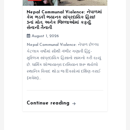
Nepal Communal Violence: નેપાળમાં
કેમ ભડકી ભયાનક સાંપ્રદાયિક હિંસા!
3નાં મોત, અનેક જિલ્લાઓમાં કર્ફ્યુ,
સેનાની તૈનાતી
August 1, 2026
Nepal Communal Violence: નેપાળ છેલ્લા
કેટલાક વર્ષોમાં સૌથી ગંભીર ગણાતી હિંદુ-
મુસ્લિમ સાંપ્રદાયિક હિંસાનો સામનો કરી રહ્યું
છે. ધાર્મિક શોભાયાત્રા દરમિયાન શરૂ થયેલો
સ્થાનિક વિવાદ થોડા જ દિવસોમાં દક્ષિણ તરાઈ
(મધેશ)…
Continue reading