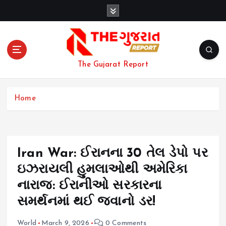
S
k
i
p
t
o
The Gujarat Report
c
o
n
Home
t
e
n
t
Iran War: ઈરાનના 30 તેલ ડેપો પર
ઇઝરાયલી હુમલાઓથી અમેરિકા
નારાજ: ઈરાનીઓ સરકારના
સમર્થનમાં થઈ જવાનો ડર!
World
March 9, 2026
0 Comments