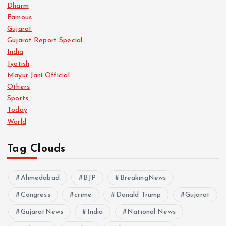
Dharm
Famous
Gujarat
Gujarat Report Special
India
Jyotish
Mayur Jani Official
Others
Sports
Today
World
Tag Clouds
Ahmedabad
BJP
BreakingNews
Congress
crime
Donald Trump
Gujarat
GujaratNews
India
National News