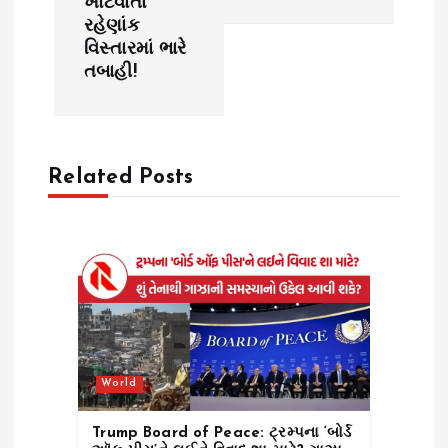
a
ખોટવાતા
રહેણાંક
v
વિસ્તારમાં ભારે
તબાહી!
i
g
Related Posts
a
t
i
o
n
World
Trump Board of Peace: ટ્રમ્પના ‘બોર્ડ