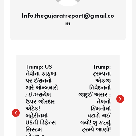
Info.thegujaratreport@gmail.co
m
P
Trump: US
Trump:
o
નેવીના કાફલા
ટ્રમ્પના
પર ઈરાનનો
એકજ
ભારે બોમ્બમારો
નિવેદનની
s
; ઈઝરાયેલ
જાદુઈ અસર :
ઉપર જોરદાર
તેલની
t
એટેક!
કિંમતોમાં
બહેરીનમાં
ઘટાડો થઈ
n
USની ડિફેન્સ
ગયો! શુ કહ્યું
સિસ્ટમ
ટ્રમ્પે જાણો!