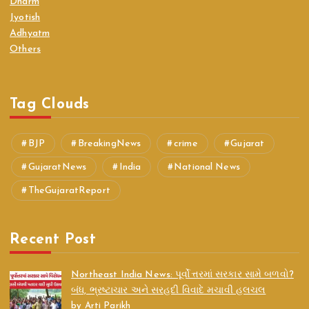
Dharm
Jyotish
Adhyatm
Others
Tag Clouds
BJP
BreakingNews
crime
Gujarat
GujaratNews
India
National News
TheGujaratReport
Recent Post
Northeast India News: પૂર્વોત્તરમાં સરકાર સામે બળવો?
બંધ, ભ્રષ્ટાચાર અને સરહદી વિવાદે મચાવી હલચલ
by Arti Parikh