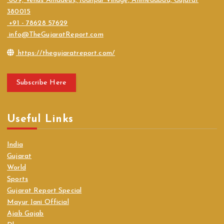
609, Venus Amadeus, Jodhpur Village, Ahmedabad, Gujarat
380015
+91 - 78628 57629
info@TheGujaratReport.com
https://thegujaratreport.com/
Subscribe Here
Useful Links
India
Gujarat
World
Sports
Gujarat Report Special
Mayur Jani Official
Ajab Gajab