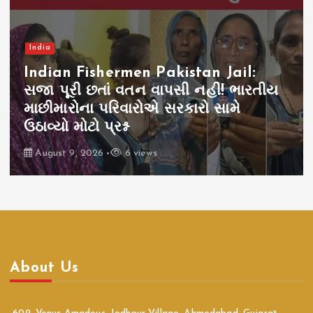
India
Indian Fishermen Pakistan Jail:
સજા પૂરી છતાં વતન વાપસી નહીં! ભારતીય
માછીમારોના પરિવારોએ સરકારો સામે
ઉઠાવ્યો મોટો પ્રશ્ન
August 9, 2026
6 views
About Us