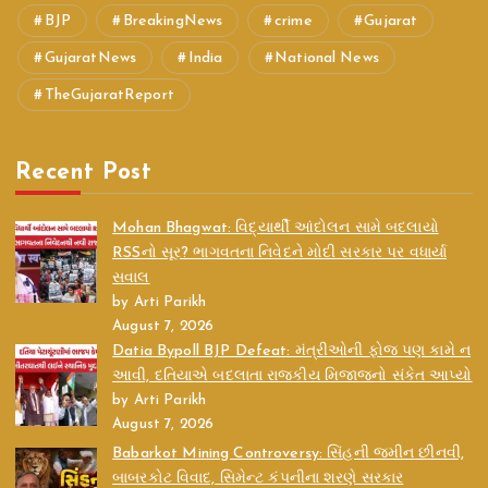
BJP
BreakingNews
crime
Gujarat
GujaratNews
India
National News
TheGujaratReport
Recent Post
Mohan Bhagwat: વિદ્યાર્થી આંદોલન સામે બદલાયો
RSSનો સૂર? ભાગવતના નિવેદને મોદી સરકાર પર વધાર્યા
સવાલ
by Arti Parikh
August 7, 2026
Datia Bypoll BJP Defeat: મંત્રીઓની ફોજ પણ કામે ન
આવી, દતિયાએ બદલાતા રાજકીય મિજાજનો સંકેત આપ્યો
by Arti Parikh
August 7, 2026
Babarkot Mining Controversy: સિંહની જમીન છીનવી,
બાબરકોટ વિવાદ, સિમેન્ટ કંપનીના શરણે સરકાર