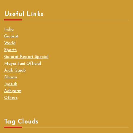
Useful Links
India
Gujarat
World
Sports
Gujarat Report Special
Mayur Jani Official
Ajab Gajab
Dharm
Jyotish
Adhyatm
Others
Tag Clouds