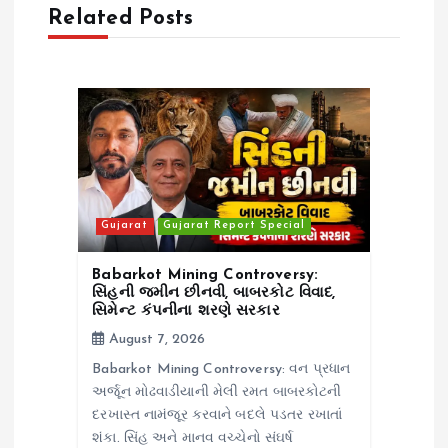
Related Posts
i
g
a
t
i
Gujarat
Gujarat Report Special
o
Babarkot Mining Controversy:
સિંહની જમીન છીનવી, બાબરકોટ વિવાદ,
સિમેન્ટ કંપનીના શરણે સરકાર
n
August 7, 2026
Babarkot Mining Controversy: વન પ્રધાન
અર્જૂન મોઢવાડીયાની મેલી રમત બાબરકોટની
દરખાસ્ત નામંજૂર કરવાને બદલે પડતર રખાતાં
શંકા. સિંહ અને માનવ વચ્ચેનો સંઘર્ષ