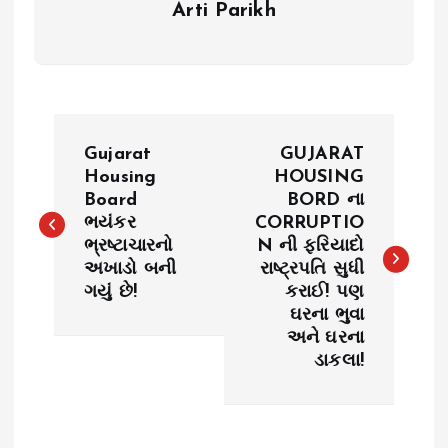
Arti Parikh
P
Gujarat
GUJARAT
o
Housing
HOUSING
Board
BORD ના
ભયંકર
CORRUPTIO
s
ભ્રષ્ટાચારનો
N ની ફરિયાદો
અખાડો બની
રાષ્ટ્રપતિ સુધી
t
ગયું છે!
કરાઈ! પણ
ઘરના ભુવા
n
અને ઘરના
ડાકલા!
a
v