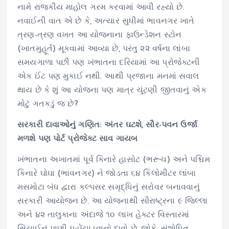
નામે રાજકીય માહોલ ગરમ કરવામાં આવી રહ્યો છે.
નવાઈની વાત એ છે કે, અત્યાર સુધીમાં ભાવનગર ખાતે
ત્રણ-ત્રણ વખત આ યોજનાના ફાઉન્ડેશન સ્ટોન
(ખાતમુહૂર્ત) મૂકવામાં આવ્યા છે, પરંતુ ૨૨ વર્ષના લાંબા
સમયગાળા પછી પણ ખંભાતના દરિયામાં આ પ્રોજેક્ટની
એક ઈંટ પણ મુકાઈ નથી. આથી પ્રજાના મનમાં સવાલ
થાય છે કે શું આ યોજના પણ માત્ર ચૂંટણી જીતવાનું એક
મોટું ગતકડું જ છે?
સરકારી દાવાઓનું ગણિત: અંતર ઘટશે, સૌર-પવન ઉર્જા
મળશે પણ પોર્ટ પ્રોજેક્ટ સાવ ગાયબ
ખંભાતના અખાતમાં પૂર્વ કિનારે હાસોટ (ભરૂચ) અને પશ્ચિમ
કિનારે ઘોઘા (ભાવનગર) ને જોડતા ૬૪ કિલોમીટર લાંબા
મસમોટા બંધ દ્વારા કલ્પસર સમૃદ્ધિનું સરોવર બનાવવાનું
સરકારી આયોજન છે. આ યોજનાથી સૌરાષ્ટ્રના ૯ જિલ્લા
અને ૪૨ તાલુકાના અંદાજે ૧૦ લાખ હેક્ટર વિસ્તારમાં
સિંચાઈનું પાણી પહોંચાડવાનો દાવો છે. જોકે, સંશોધિત