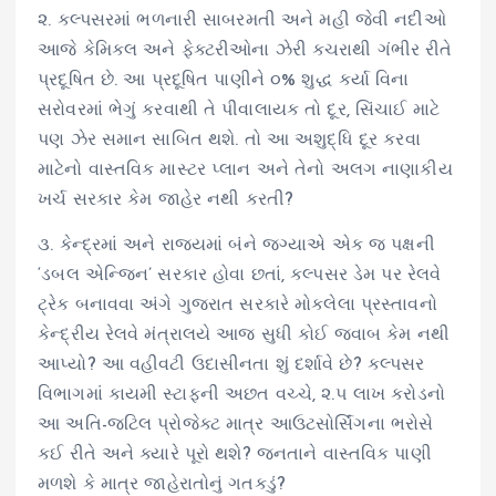
૨. કલ્પસરમાં ભળનારી સાબરમતી અને મહી જેવી નદીઓ
આજે કેમિકલ અને ફેક્ટરીઓના ઝેરી કચરાથી ગંભીર રીતે
પ્રદૂષિત છે. આ પ્રદૂષિત પાણીને ૦% શુદ્ધ કર્યા વિના
સરોવરમાં ભેગું કરવાથી તે પીવાલાયક તો દૂર, સિંચાઈ માટે
પણ ઝેર સમાન સાબિત થશે. તો આ અશુદ્ધિ દૂર કરવા
માટેનો વાસ્તવિક માસ્ટર પ્લાન અને તેનો અલગ નાણાકીય
ખર્ચ સરકાર કેમ જાહેર નથી કરતી?
૩. કેન્દ્રમાં અને રાજ્યમાં બંને જગ્યાએ એક જ પક્ષની
‘ડબલ એન્જિન’ સરકાર હોવા છતાં, કલ્પસર ડેમ પર રેલવે
ટ્રેક બનાવવા અંગે ગુજરાત સરકારે મોકલેલા પ્રસ્તાવનો
કેન્દ્રીય રેલવે મંત્રાલયે આજ સુધી કોઈ જવાબ કેમ નથી
આપ્યો? આ વહીવટી ઉદાસીનતા શું દર્શાવે છે? કલ્પસર
વિભાગમાં કાયમી સ્ટાફની અછત વચ્ચે, ૨.૫ લાખ કરોડનો
આ અતિ-જટિલ પ્રોજેક્ટ માત્ર આઉટસોર્સિંગના ભરોસે
કઈ રીતે અને ક્યારે પૂરો થશે? જનતાને વાસ્તવિક પાણી
મળશે કે માત્ર જાહેરાતોનું ગતકડું?