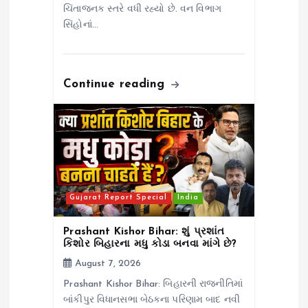
ચિંતાજનક સ્તરે વધી રહ્યો છે. વન વિભાગ
સિંહોનાં…
Continue reading
Gujarat Report Special
India
Prashant Kishor Bihar: શું પ્રશાંત
કિશોર બિહારના મધુ કોડા બનવા માંગે છે?
August 7, 2026
Prashant Kishor Bihar: બિહારની રાજનીતિમાં
બાંકીપુર વિધાનસભા બેઠકના પરિણામ બાદ નવી