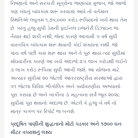
નિષ્ણાતો અને સરકારી સૂત્રોના જણાવ્યા મુજબ, જો આજે
પણ બંધનું બાંધકામ શરૂ કરવામાં આવે તો વર્તમાન
સ્થિતિએ લઘુત્તમ ૧,૭૫,૦૦૦ કરોડ રૂપિયાનો ખર્ચ થાય તેમ
છે. પરંતુ હજુ સુધી ડેમની ફાઈનલ ઇજનેરી ડિઝાઇન જ
તૈયાર થઈ શકી નથી, જેના કારણે આગામી ૫ વર્ષ સુધી
વાસ્તવિક બાંધકામ શરૂ થવાની કોઈ શક્યતા નથી. જો
પાંચ વર્ષ પછી કામ શરૂ થાય અને તે પૂરું થાય ત્યાં સુધીમાં
મોંઘવારીના કારણે આ ખર્ચ અંદાજે ૨.૫ લાખ કરોડથી લઈને
૩ લાખ કરોડ રૂપિયા સુધી આંબી જશે. આ યોજના માટે
અત્યાર સુધીમાં ૨૦ જેટલી આંતરરાષ્ટ્રીય સંસ્થાઓ દ્વારા
૫૧ જેટલા વિવિધ ભૌગોલિક અને પર્યાવરણીય અભ્યાસો
પૂરા કરાયા છે અને બાકીના ૩ મહત્વના સર્વે જૂન ૨૦૨૮
સુધીમાં પૂરા થવાનો અંદાજ છે. એટલે કે હજુ બે વર્ષ તો
માત્ર કાગળ પર રિપોર્ટ જ બનશે.
પ્રદૂષિત પાણીની શુદ્ધતાનો મોટો પડકાર અને ૧૭૦૦ ઘન
મીટર વપરાશનું લક્ષ્ય