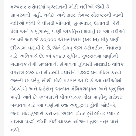
કલ્પસર સરોવરમાં ગુજરાતની મોટી નદીઓ જેવી કે
સાબરમતી, મહી, નર્મદા અને ઢાઢર, તેમજ સૌરાષ્ટ્રની નાની
નદીઓ જેવી કે લીમડી ભોગાવો, સુખભાદર, ઉતાવડી, કેરી,
ઘેલો અને કાળુભારનું પાણી એકત્રિત થવાનું છે. આ નદીઓ
દર વર્ષે અંદાજે ૩૦,૦૦૦ એમસીએમ (MCM) મીઠું પાણી
દરિયામાં વહાવી દે છે, જેને રોકવું જળ કટોકટીના નિવારણ
માટે અનિવાર્ય છે. વર્ષ ૨૦૪૭ સુધીમાં ગુજરાતમાં પાણીની
ભયાનક તંગી સર્જાવાની સંભાવના હોવાથી માથાદીઠ વાર્ષિક
વપરાશ ૯૨૦ ઘન મીટરથી વધારીને ૧૭૦૦ ઘન મીટર કરવો
જરૂરી છે. પરંતુ સૌથી મોટો પડકાર એ છે કે આ નદીઓમાં
ઉદ્યોગો અને શહેરોનું અત્યંત કેમિકલયુક્ત અને પ્રદૂષિત
પાણી આવે છે. કલ્પસરને પીવાલાયક મીઠા પાણીનું સરોવર
બનાવવા માટે આ પાણીમાં ૦% અશુદ્ધતા હોવી જોઈએ,
જેના માટે હજારો કરોડના અલગ વોટર ટ્રીટમેન્ટ પ્લાન્ટ
નાખવા પડશે, જેની કોઈ ચોક્કસ યોજના હાલ તંત્ર પાસે
નથી.