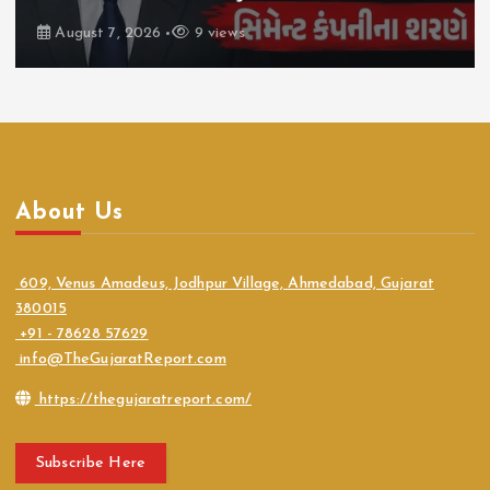
9 views
August 7, 2026
About Us
609, Venus Amadeus, Jodhpur Village, Ahmedabad, Gujarat
380015
+91 - 78628 57629
info@TheGujaratReport.com
https://thegujaratreport.com/
Subscribe Here