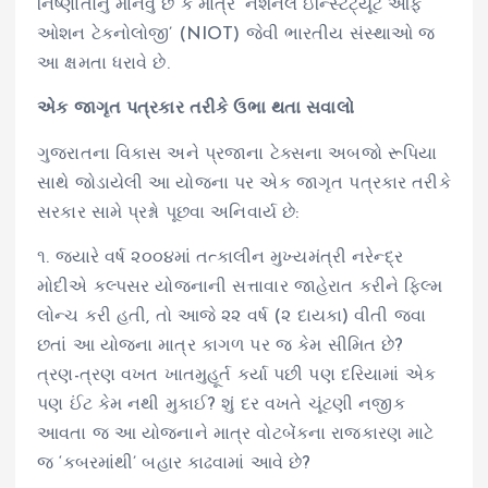
નિષ્ણાતોનું માનવું છે કે માત્ર ‘નેશનલ ઇન્સ્ટિટ્યૂટ ઓફ
ઓશન ટેકનોલોજી’ (NIOT) જેવી ભારતીય સંસ્થાઓ જ
આ ક્ષમતા ધરાવે છે.
એક જાગૃત પત્રકાર તરીકે ઉભા થતા સવાલો
ગુજરાતના વિકાસ અને પ્રજાના ટેક્સના અબજો રૂપિયા
સાથે જોડાયેલી આ યોજના પર એક જાગૃત પત્રકાર તરીકે
સરકાર સામે પ્રશ્નો પૂછવા અનિવાર્ય છે:
૧. જ્યારે વર્ષ ૨૦૦૪માં તત્કાલીન મુખ્યમંત્રી નરેન્દ્ર
મોદીએ કલ્પસર યોજનાની સત્તાવાર જાહેરાત કરીને ફિલ્મ
લોન્ચ કરી હતી, તો આજે ૨૨ વર્ષ (૨ દાયકા) વીતી જવા
છતાં આ યોજના માત્ર કાગળ પર જ કેમ સીમિત છે?
ત્રણ-ત્રણ વખત ખાતમુહૂર્ત કર્યા પછી પણ દરિયામાં એક
પણ ઈંટ કેમ નથી મુકાઈ? શું દર વખતે ચૂંટણી નજીક
આવતા જ આ યોજનાને માત્ર વોટબેંકના રાજકારણ માટે
જ ‘કબરમાંથી’ બહાર કાઢવામાં આવે છે?