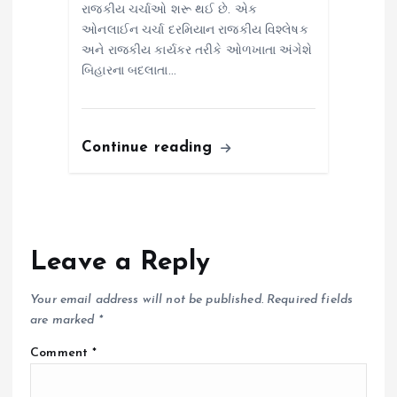
રાજકીય ચર્ચાઓ શરૂ થઈ છે. એક
ઓનલાઈન ચર્ચા દરમિયાન રાજકીય વિશ્લેષક
અને રાજકીય કાર્યકર તરીકે ઓળખાતા અંગેશે
બિહારના બદલાતા…
Continue reading
Leave a Reply
Your email address will not be published.
Required fields
are marked
*
Comment
*