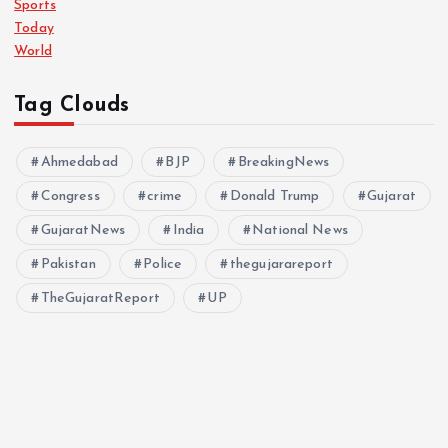
Sports
Today
World
Tag Clouds
Ahmedabad
BJP
BreakingNews
Congress
crime
Donald Trump
Gujarat
GujaratNews
India
National News
Pakistan
Police
thegujarareport
TheGujaratReport
UP