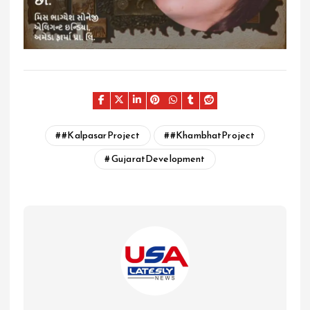
#KalpasarProject
#KhambhatProject
GujaratDevelopment