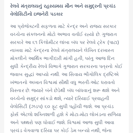
રેલવે મંત્રાલયનું રહસ્યમય મૌન અને સમુદ્રની પ્રચંડ
વેલોસિટીનો ઇજનેરી પડકાર
આ પ્રોજેક્ટની સફળતા માટે કેન્દ્ર અને રાજ્ય સરકાર
વચ્ચેના સંકલનનો મોટો અભાવ વર્તાઈ રહ્યો છે. ગુજરાત
સરકારે આ ૬૧ કિલોમીટર લાંબા બંધ પર રેલવે ટ્રેક (પાટા)
નાખવા માટે કેન્દ્રના રેલવે મંત્રાલયને લેખિત દરખાસ્ત
મોકલીને આર્થિક ભાગીદારી માંગી હતી, પરંતુ આજ દિન
સુધી કેન્દ્રીય રેલવે વિભાગે ગુજરાત સરકારના પત્રનો કોઈ
જવાબ સુદ્ધાં આપ્યો નથી. આ સિવાય ભૌગોલિક દ્રષ્ટિએ
ખંભાતનો અખાત વિશ્વમાં સૌથી વધુ ભરતી-ઓટ ધરાવતો
વિસ્તાર છે. જ્યારે બંને છેડેથી બંધ બાંધવાનું શરૂ થશે અને
વચ્ચેનો સમુદ્ર સાંકડો થશે, ત્યારે દરિયાઈ પ્રવાહની
વેલોસિટી (ઝડપ) ૬૦ ફૂટ સુધી પહોંચી જશે. આ પ્રચંડ
ફોર્સ એટલો શક્તિશાળી હશે કે મોટા-મોટા લોખંડના સળિયા
અને પથ્થરો પણ ધોવાઈ જશે. વિશ્વમાં આજ સુધી આવા
પ્રચંડ વેગવાળા દરિયા પર કોઈ ડેમ બન્યો નથી, જેના