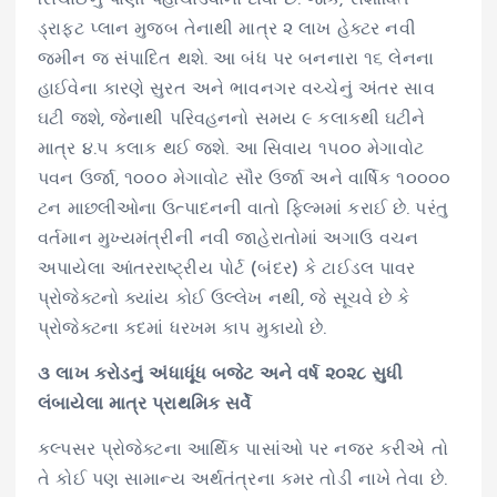
ડ્રાફ્ટ પ્લાન મુજબ તેનાથી માત્ર ૨ લાખ હેક્ટર નવી
જમીન જ સંપાદિત થશે. આ બંધ પર બનનારા ૧૬ લેનના
હાઈવેના કારણે સુરત અને ભાવનગર વચ્ચેનું અંતર સાવ
ઘટી જશે, જેનાથી પરિવહનનો સમય ૯ કલાકથી ઘટીને
માત્ર ૪.૫ કલાક થઈ જશે. આ સિવાય ૧૫૦૦ મેગાવોટ
પવન ઉર્જા, ૧૦૦૦ મેગાવોટ સૌર ઉર્જા અને વાર્ષિક ૧૦૦૦૦
ટન માછલીઓના ઉત્પાદનની વાતો ફિલ્મમાં કરાઈ છે. પરંતુ
વર્તમાન મુખ્યમંત્રીની નવી જાહેરાતોમાં અગાઉ વચન
અપાયેલા આંતરરાષ્ટ્રીય પોર્ટ (બંદર) કે ટાઈડલ પાવર
પ્રોજેક્ટનો ક્યાંય કોઈ ઉલ્લેખ નથી, જે સૂચવે છે કે
પ્રોજેક્ટના કદમાં ધરખમ કાપ મુકાયો છે.
૩ લાખ કરોડનું અંધાધૂંધ બજેટ અને વર્ષ ૨૦૨૮ સુધી
લંબાયેલા માત્ર પ્રાથમિક સર્વે
કલ્પસર પ્રોજેક્ટના આર્થિક પાસાંઓ પર નજર કરીએ તો
તે કોઈ પણ સામાન્ય અર્થતંત્રના કમર તોડી નાખે તેવા છે.