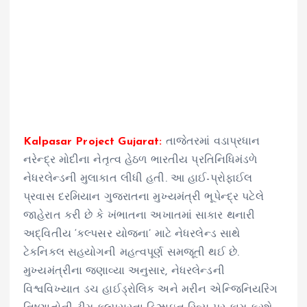
Kalpasar Project Gujarat:
તાજેતરમાં વડાપ્રધાન
નરેન્દ્ર મોદીના નેતૃત્વ હેઠળ ભારતીય પ્રતિનિધિમંડળે
નેધરલેન્ડની મુલાકાત લીધી હતી. આ હાઈ-પ્રોફાઈલ
પ્રવાસ દરમિયાન ગુજરાતના મુખ્યમંત્રી ભૂપેન્દ્ર પટેલે
જાહેરાત કરી છે કે ખંભાતના અખાતમાં સાકાર થનારી
અદ્વિતીય ‘કલ્પસર યોજના’ માટે નેધરલેન્ડ સાથે
ટેકનિકલ સહયોગની મહત્વપૂર્ણ સમજૂતી થઈ છે.
મુખ્યમંત્રીના જણાવ્યા અનુસાર, નેધરલેન્ડની
વિશ્વવિખ્યાત ડચ હાઈડ્રોલિક અને મરીન એન્જિનિયરિંગ