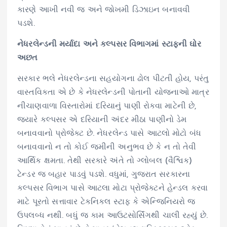
કારણે આખી નવી જ અને જોખમી ડિઝાઇન બનાવવી
પડશે.
નેધરલેન્ડની મર્યાદા અને કલ્પસર વિભાગમાં સ્ટાફની ઘોર
અછત
સરકાર ભલે નેધરલેન્ડના સહયોગના ઢોલ પીટતી હોય, પરંતુ
વાસ્તવિકતા એ છે કે નેધરલેન્ડની પોતાની યોજનાઓ માત્ર
નીચાણવાળા વિસ્તારોમાં દરિયાનું પાણી રોકવા માટેની છે,
જ્યારે કલ્પસર એ દરિયાની અંદર મીઠા પાણીનો ડેમ
બનાવવાનો પ્રોજેક્ટ છે. નેધરલેન્ડ પાસે આટલો મોટો બંધ
બનાવવાનો ન તો કોઈ જમીની અનુભવ છે કે ન તો તેવી
આર્થિક ક્ષમતા. તેથી સરકારે અંતે તો ગ્લોબલ (વૈશ્વિક)
ટેન્ડર જ બહાર પાડવું પડશે. વધુમાં, ગુજરાત સરકારના
કલ્પસર વિભાગ પાસે આટલા મોટા પ્રોજેક્ટને હેન્ડલ કરવા
માટે પૂરતો સત્તાવાર ટેકનિકલ સ્ટાફ કે એન્જિનિયરો જ
ઉપલબ્ધ નથી. બધું જ કામ આઉટસોર્સિંગથી ચાલી રહ્યું છે.