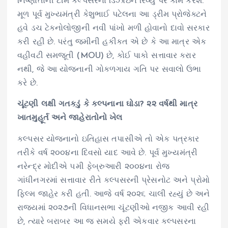
નિષ્ણાતોની ટીમ કલ્પસરના ડિઝાઇન રિવ્યુ પર કામ કરશે.
મૂળ પૂર્વ મુખ્યમંત્રી કેશુભાઈ પટેલના આ ડ્રીમ પ્રોજેક્ટને
હવે ડચ ટેકનોલોજીની નવી પાંખો મળી હોવાનો દાવો સરકાર
કરી રહી છે. પરંતુ જમીની હકીકત એ છે કે આ માત્ર એક
વહીવટી સમજૂતી (MOU) છે, કોઈ પાકો સત્તાવાર કરાર
નથી, જે આ યોજનાની ગોકળગાય ગતિ પર સવાલો ઉભા
કરે છે.
ચૂંટણી લક્ષી ગતકડું કે કલ્પનાના ઘોડા? ૨૨ વર્ષથી માત્ર
ખાતમુહૂર્ત અને જાહેરાતોનો ખેલ
કલ્પસર યોજનાનો ઇતિહાસ તપાસીએ તો એક પત્રકાર
તરીકે વર્ષ ૨૦૦૪ના દિવસો યાદ આવે છે. પૂર્વ મુખ્યમંત્રી
નરેન્દ્ર મોદીએ ૫મી ફેબ્રુઆરી ૨૦૦૪ના રોજ
ગાંધીનગરમાં સત્તાવાર રીતે કલ્પસરની પ્રેસનોટ અને પ્રોમો
ફિલ્મ જાહેર કરી હતી. આજે વર્ષ ૨૦૨૬ ચાલી રહ્યું છે અને
રાજ્યમાં ૨૦૨૭ની વિધાનસભા ચૂંટણીઓ નજીક આવી રહી
છે, ત્યારે બરાબર આ જ સમયે ફરી એકવાર કલ્પસરના