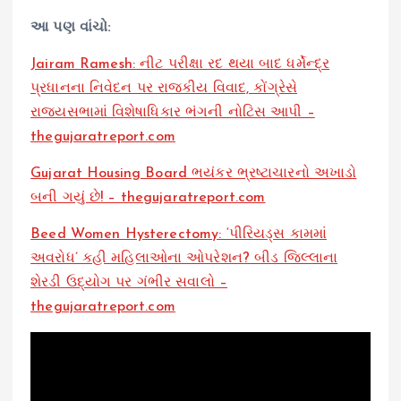
આ પણ વાંચો:
Jairam Ramesh: નીટ પરીક્ષા રદ થયા બાદ ધર્મેન્દ્ર
પ્રધાનના નિવેદન પર રાજકીય વિવાદ, કોંગ્રેસે
રાજ્યસભામાં વિશેષાધિકાર ભંગની નોટિસ આપી –
thegujaratreport.com
Gujarat Housing Board ભયંકર ભ્રષ્ટાચારનો અખાડો
બની ગયું છે! – thegujaratreport.com
Beed Women Hysterectomy: ‘પીરિયડ્સ કામમાં
અવરોધ’ કહી મહિલાઓના ઓપરેશન? બીડ જિલ્લાના
શેરડી ઉદ્યોગ પર ગંભીર સવાલો –
thegujaratreport.com