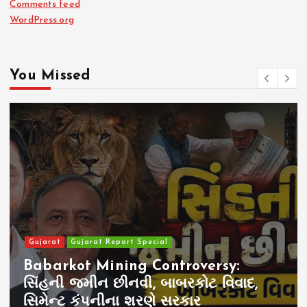
Comments feed
WordPress.org
You Missed
eport Special
India
ning Controversy:
Sambhal Viol
છીનવી, બાબરકોટ વિવાદ,
ચલાવી? આયોગ
ના શરણે સરકાર
નવા પ્રશ્નો