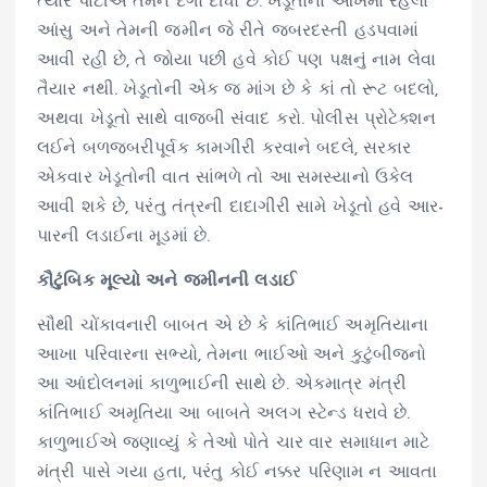
ત્યારે પાર્ટીએ તેમને દગો દીધો છે. ખેડૂતોના આંખમાં રહેલા
આંસુ અને તેમની જમીન જે રીતે જબરદસ્તી હડપવામાં
આવી રહી છે, તે જોયા પછી હવે કોઈ પણ પક્ષનું નામ લેવા
તૈયાર નથી. ખેડૂતોની એક જ માંગ છે કે કાં તો રૂટ બદલો,
અથવા ખેડૂતો સાથે વાજબી સંવાદ કરો. પોલીસ પ્રોટેક્શન
લઈને બળજબરીપૂર્વક કામગીરી કરવાને બદલે, સરકાર
એકવાર ખેડૂતોની વાત સાંભળે તો આ સમસ્યાનો ઉકેલ
આવી શકે છે, પરંતુ તંત્રની દાદાગીરી સામે ખેડૂતો હવે આર-
પારની લડાઈના મૂડમાં છે.
કૌટુંબિક મૂલ્યો અને જમીનની લડાઈ
સૌથી ચોંકાવનારી બાબત એ છે કે કાંતિભાઈ અમૃતિયાના
આખા પરિવારના સભ્યો, તેમના ભાઈઓ અને કુટુંબીજનો
આ આંદોલનમાં કાળુભાઈની સાથે છે. એકમાત્ર મંત્રી
કાંતિભાઈ અમૃતિયા આ બાબતે અલગ સ્ટેન્ડ ધરાવે છે.
કાળુભાઈએ જણાવ્યું કે તેઓ પોતે ચાર વાર સમાધાન માટે
મંત્રી પાસે ગયા હતા, પરંતુ કોઈ નક્કર પરિણામ ન આવતા