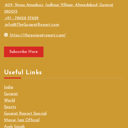
609, Venus Amadeus, Jodhpur Village, Ahmedabad, Gujarat
380015
+91 - 78628 57629
info@TheGujaratReport.com
https://thegujaratreport.com/
Subscribe Here
Useful Links
India
Gujarat
World
Sports
Gujarat Report Special
Mayur Jani Official
Ajab Gajab