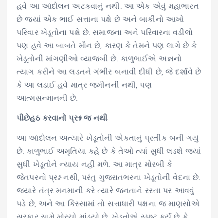
હવે આ આંદોલન અટકવાનું નથી. આ એક એવું મહાભારત
છે જ્યાં એક ભાઈ સત્તાના પક્ષે છે અને બાકીનો આખો
પરિવાર ખેડૂતોના પક્ષે છે. સમાજના અને પરિવારના વડીલો
પણ હવે આ બાબતે મૌન છે, કારણ કે તેમને પણ લાગે છે કે
ખેડૂતોની માંગણીઓ વ્યાજબી છે. કાળુભાઈએ અન્નનો
ત્યાગ કરીને આ લડતને ગંભીર બનાવી દીધી છે, જે દર્શાવે છે
કે આ લડાઈ હવે માત્ર જમીનની નથી, પણ
આત્મસન્માનની છે.
પીછેહઠ કરવાનો પ્રશ્ન જ નથી
આ આંદોલન અત્યારે ખેડૂતોની એકતાનું પ્રતીક બની ગયું
છે. કાળુભાઈ અમૃતિયા કહે છે કે તેઓ ત્યાં સુધી લડશે જ્યાં
સુધી ખેડૂતોને ન્યાય નહીં મળે. આ માત્ર મોરબી કે
જેતપરનો પ્રશ્ન નથી, પરંતુ ગુજરાતભરના ખેડૂતોની વેદના છે.
જ્યારે તંત્ર મનમાની કરે ત્યારે જનતાને રસ્તા પર આવવું
પડે છે, અને આ કિસ્સામાં તો સત્તાધારી પક્ષના જ માણસોએ
સરકાર સામે મોરચો માંડ્યો છે. ખેડૂતોએ સ્પષ્ટ કર્યું છે કે