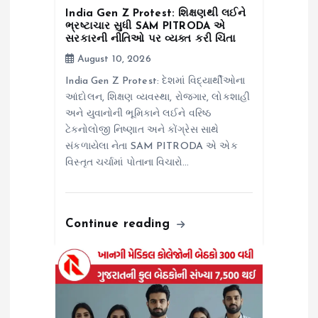
o
India Gen Z Protest: શિક્ષણથી લઈને
ભ્રષ્ટાચાર સુધી SAM PITRODA એ
સરકારની નીતિઓ પર વ્યક્ત કરી ચિંતા
n
August 10, 2026
India Gen Z Protest: દેશમાં વિદ્યાર્થીઓના
આંદોલન, શિક્ષણ વ્યવસ્થા, રોજગાર, લોકશાહી
અને યુવાનોની ભૂમિકાને લઈને વરિષ્ઠ
ટેક્નોલોજી નિષ્ણાત અને કોંગ્રેસ સાથે
સંકળાયેલા નેતા SAM PITRODA એ એક
વિસ્તૃત ચર્ચામાં પોતાના વિચારો…
Continue reading