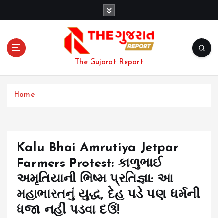
S
k
i
p
t
o
The Gujarat Report
c
o
n
Home
t
e
n
t
Kalu Bhai Amrutiya Jetpar
Farmers Protest: કાળુભાઈ
અમૃતિયાની ભિષ્મ પ્રતિજ્ઞા: આ
મહાભારતનું યુદ્ધ, દેહ પડે પણ ધર્મની
ધજા નહીં પડવા દઉં!