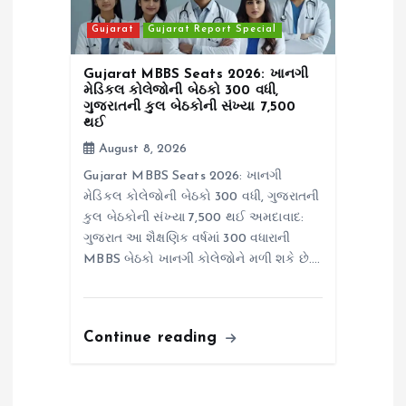
Gujarat
Gujarat Report Special
Gujarat MBBS Seats 2026: ખાનગી
મેડિકલ કોલેજોની બેઠકો 300 વધી,
ગુજરાતની કુલ બેઠકોની સંખ્યા 7,500
થઈ
August 8, 2026
Gujarat MBBS Seats 2026: ખાનગી
મેડિકલ કોલેજોની બેઠકો 300 વધી, ગુજરાતની
કુલ બેઠકોની સંખ્યા 7,500 થઈ અમદાવાદ:
ગુજરાત આ શૈક્ષણિક વર્ષમાં 300 વધારાની
MBBS બેઠકો ખાનગી કોલેજોને મળી શકે છે.…
Continue reading