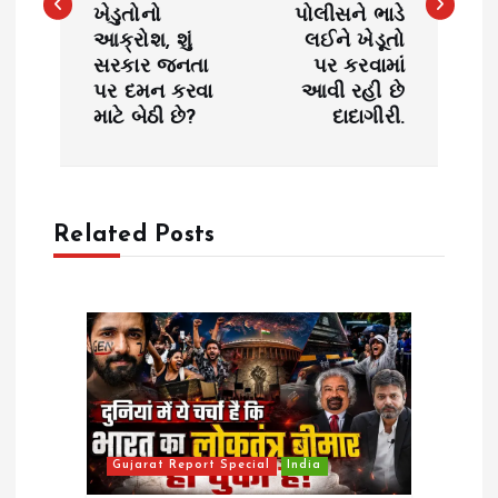
ખેડુતોનો
પોલીસને ભાડે
t
આક્રોશ, શું
લઈને ખેડૂતો
સરકાર જનતા
પર કરવામાં
n
પર દમન કરવા
આવી રહી છે
માટે બેઠી છે?
દાદાગીરી.
a
v
Related Posts
i
g
a
t
i
Gujarat Report Special
India