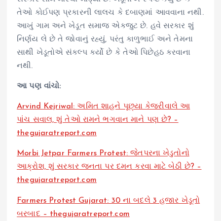
તેઓ કોઈપણ પ્રકારની લાલચ કે દબાણમાં આવવાના નથી.
આખું ગામ અને ખેડૂત સમાજ એકજુટ છે. હવે સરકાર શું
નિર્ણય લે છે તે જોવાનું રહ્યું, પરંતુ કાળુભાઈ અને તેમના
સાથી ખેડૂતોએ સંકલ્પ કર્યો છે કે તેઓ પિછેહઠ કરવાના
નથી.
આ પણ વાંચો:
Arvind Kejriwal: અમિત શાહને પૂછ્યા કેજરીવાલે આ
પાંચ સવાલ, શું તેઓ રામને ભગવાન માને પણ છે? –
thegujaratreport.com
Morbi Jetpar Farmers Protest: જેતપરના ખેડુતોનો
આક્રોશ, શું સરકાર જનતા પર દમન કરવા માટે બેઠી છે? –
thegujaratreport.com
Farmers Protest Gujarat: 30 ના બદલે 3 હજાર ખેડૂતો
બરબાદ – thegujaratreport.com