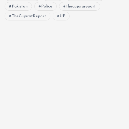
Pakistan
Police
thegujarareport
TheGujaratReport
UP