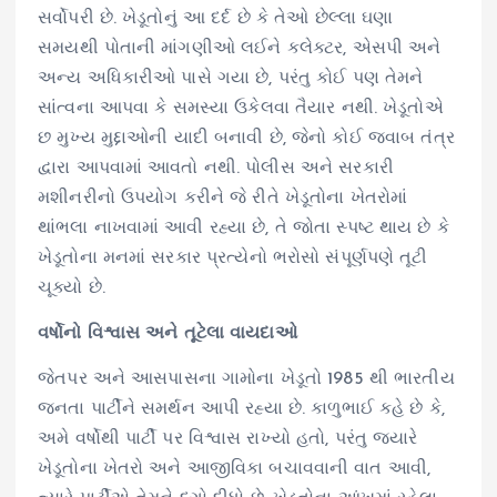
સર્વોપરી છે. ખેડૂતોનું આ દર્દ છે કે તેઓ છેલ્લા ઘણા
સમયથી પોતાની માંગણીઓ લઈને કલેક્ટર, એસપી અને
અન્ય અધિકારીઓ પાસે ગયા છે, પરંતુ કોઈ પણ તેમને
સાંત્વના આપવા કે સમસ્યા ઉકેલવા તૈયાર નથી. ખેડૂતોએ
છ મુખ્ય મુદ્દાઓની યાદી બનાવી છે, જેનો કોઈ જવાબ તંત્ર
દ્વારા આપવામાં આવતો નથી. પોલીસ અને સરકારી
મશીનરીનો ઉપયોગ કરીને જે રીતે ખેડૂતોના ખેતરોમાં
થાંભલા નાખવામાં આવી રહ્યા છે, તે જોતા સ્પષ્ટ થાય છે કે
ખેડૂતોના મનમાં સરકાર પ્રત્યેનો ભરોસો સંપૂર્ણપણે તૂટી
ચૂક્યો છે.
વર્ષોનો વિશ્વાસ અને તૂટેલા વાયદાઓ
જેતપર અને આસપાસના ગામોના ખેડૂતો 1985 થી ભારતીય
જનતા પાર્ટીને સમર્થન આપી રહ્યા છે. કાળુભાઈ કહે છે કે,
અમે વર્ષોથી પાર્ટી પર વિશ્વાસ રાખ્યો હતો, પરંતુ જ્યારે
ખેડૂતોના ખેતરો અને આજીવિકા બચાવવાની વાત આવી,