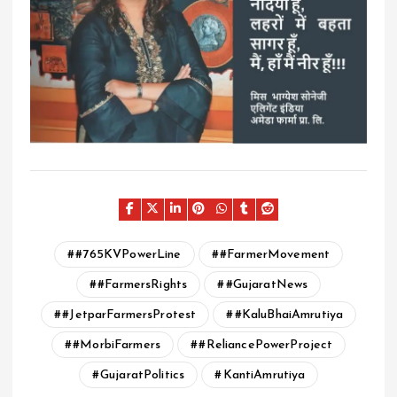
#765KVPowerLine
#FarmerMovement
#FarmersRights
#GujaratNews
#JetparFarmersProtest
#KaluBhaiAmrutiya
#MorbiFarmers
#ReliancePowerProject
GujaratPolitics
KantiAmrutiya