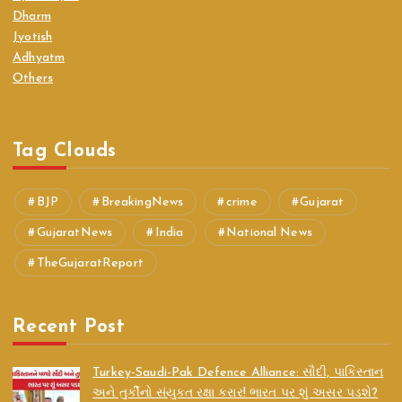
Dharm
Jyotish
Adhyatm
Others
Tag Clouds
BJP
BreakingNews
crime
Gujarat
GujaratNews
India
National News
TheGujaratReport
Recent Post
Turkey-Saudi-Pak Defence Alliance: સૌદી, પાકિસ્તાન
અને તુર્કીનો સંયુક્ત રક્ષા કરાર! ભારત પર શું અસર પડશે?