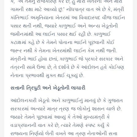
કે, “એ તેમનું રાજકારણ કરે છે, હું મારા ખેતરની અને મારા
ગામની રક્ષા માટે આવ્યો છું.” નોંધપાત્ર વાત એ છે કે, મંત્રી
કાંતિભાઈ અમૃતિયાના ખેતરમાં આ વિવાદાસ્પદ વીજ લાઈન
પસાર થતી નથી, જ્યારે કાળુભાઈ અને અન્ય ખેડૂતોની
જમીનમાંથી આ લાઈન પસાર થઈ રહી છે. કાળુભાઈ
કટાક્ષમાં કહે છે કે તેમને પોતાના ભાઈને પૂછવાની કોઈ
જરૂર નથી કે તેમના ખેતરમાંથી લાઈન કેમ નથી જતી.
મંત્રીનો ભાઈ હોવા છતાં, કાળુભાઈ જે પ્રકારે સરકાર અને
તંત્રની સામે ઉભા છે, તે દર્શાવે છે કે આંદોલન હવે કોઈપણ
નેતાના પ્રભાવથી મુક્ત થઈ ચૂક્યું છે.
સત્તાની ત્રિપુટી અને ખેડૂતોની લાચારી
આંદોલનકારી ખેડૂતો અને કાળુભાઈનું માનવું છે કે ગુજરાત
સરકારમાં અત્યારે માત્ર ત્રણ જ લોકોનું શાસન ચાલે છે.
જ્યારે તેમને પૂછવામાં આવ્યું કે તેઓ મુખ્યમંત્રી કે
વડાપ્રધાનની વાત કરે છે, ત્યારે તેમણે સ્પષ્ટ કર્યું કે
રાજ્યના નિર્ણયો લેતી વખતે આ ત્રણ નેતાઓની સત્તા