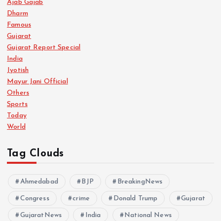
Ajab Gajab
Dharm
Famous
Gujarat
Gujarat Report Special
India
Jyotish
Mayur Jani Official
Others
Sports
Today
World
Tag Clouds
Ahmedabad
BJP
BreakingNews
Congress
crime
Donald Trump
Gujarat
GujaratNews
India
National News