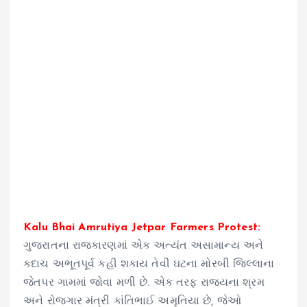
Kalu Bhai Amrutiya Jetpar Farmers Protest:
ગુજરાતના રાજકારણમાં એક અત્યંત અસામાન્ય અને
કદાચ અભૂતપૂર્વ કહી શકાય તેવી ઘટના મોરબી જિલ્લાના
જેતપર ગામમાં જોવા મળી છે. એક તરફ રાજ્યના શ્રમ
અને રોજગાર મંત્રી કાંતિભાઈ અમૃતિયા છે, જેઓ