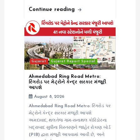
Continue reading
Gujarat
Gujarat Report Special
Ahmedabad Ring Road Metro:
રિંગરોડ પર મેટ્રોને કેન્દ્ર સરકાર મંજૂરી
આપશે
August 8, 2026
Ahmedabad Ring Road Metro: રિંગરોડ પર
મેટ્રોને કેન્દ્ર સરકાર મંજૂરી આપશે
અમદાવાદ, થલતેજ ગામ-સનાથલ કોરિડોરના
બદ્રાબાદ સુધીના વિસ્તરણને જાહેર રોકાણ બોર્ડ
(PIB) દ્વારા મંજૂરી આપવામાં આવી છે, અને