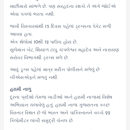
માછીમારો સાંભળે છે. પણ સરહદના રક્ષકો તે અંગે જોઈએ
એવા પગલાં ભરતા નથી.
જખૌ વિસ્તારમાંથી 15 દિવસ પહેલાં ડ્રગ્સના પેકેટ મળી
આવ્યા હતા.
એક થેલોમાં 10થી 12 પાઉચ હોય છે.
સુલેમાન બેટ, શિયાળ ટાપુ, ચંપલેશ્વર મહાદેવ અને નારાયણ
સરોવર વિભાગથી ડ્રગ્સ મળે છે.
આવું ડ્ર્ગ્સ પહેલાં માત્ર મરીન પોલીસને મળેલું છે
બીએસએફને મળતું નથી.
હરામી નાળુ
દૂરના પ્રદેશો તેમજ ખાડીઓ અને હરામી નાળામાં વિશેષ
અભિયાન ચલાવેલું હતું. હરામી નાળા ગુજરાતના કચ્છ
વિસ્તાર સ્થિત છે જે ભારત અને પાકિસ્તાનને વચ્ચે 22
કિલોમીટર લાંબી સમુદ્રી ચેનલ છે.