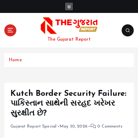
S
k
i
p
t
o
The Gujarat Report
c
o
n
Home
t
e
n
t
Kutch Border Security Failure:
પાકિસ્તાન સાથેની સરહદ ખરેખર
સુરક્ષીત છે?
Gujarat Report Special
May 30, 2026
0 Comments