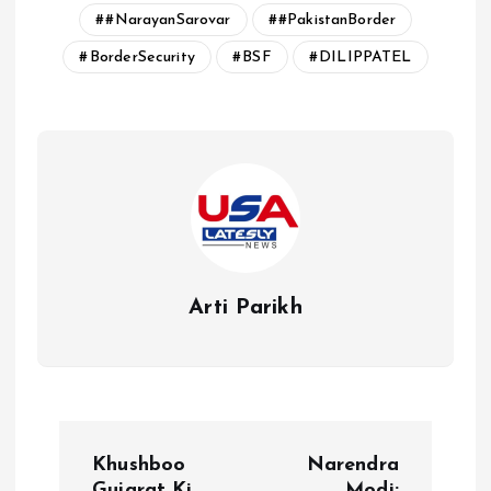
#NarayanSarovar
#PakistanBorder
BorderSecurity
BSF
DILIPPATEL
Arti Parikh
P
Khushboo
Narendra
Gujarat Ki
Modi: