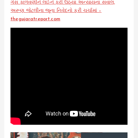
ગેસ ફાળવણીને લઈને ફરી ઉઠ્યા અન્યાયના સવાલ,
અરૂણ જેટલીના જૂના નિવેદનો ફરી ચર્ચામાં –
thegujaratreport.com