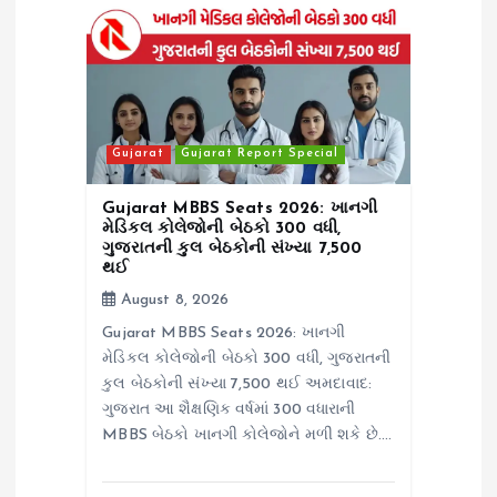
t
i
o
n
Gujarat
Gujarat Report Special
Gujarat MBBS Seats 2026: ખાનગી
મેડિકલ કોલેજોની બેઠકો 300 વધી,
ગુજરાતની કુલ બેઠકોની સંખ્યા 7,500
થઈ
August 8, 2026
Gujarat MBBS Seats 2026: ખાનગી
મેડિકલ કોલેજોની બેઠકો 300 વધી, ગુજરાતની
કુલ બેઠકોની સંખ્યા 7,500 થઈ અમદાવાદ:
ગુજરાત આ શૈક્ષણિક વર્ષમાં 300 વધારાની
MBBS બેઠકો ખાનગી કોલેજોને મળી શકે છે.…