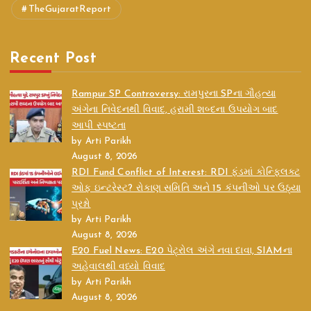
TheGujaratReport
Recent Post
Rampur SP Controversy: રામપુરના SPના ગૌહત્યા
અંગેના નિવેદનથી વિવાદ, હરામી શબ્દના ઉપયોગ બાદ
આપી સ્પષ્ટતા
by Arti Parikh
August 8, 2026
RDI Fund Conflict of Interest: RDI ફંડમાં કોન્ફ્લિક્ટ
ઓફ ઇન્ટરેસ્ટ? રોકાણ સમિતિ અને 15 કંપનીઓ પર ઉઠ્યા
પ્રશ્નો
by Arti Parikh
August 8, 2026
E20 Fuel News: E20 પેટ્રોલ અંગે નવા દાવા, SIAMના
અહેવાલથી વધ્યો વિવાદ
by Arti Parikh
August 8, 2026