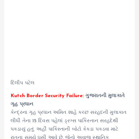
દિલીપ પટેલ
Kutch Border Security Failure:
ગુજરાતની મુલાકાતે
ગૃહ પ્રધાન
કેન્દ્રના ગૃહ પ્રધાન અમિત શાહે કચ્છ સરહદની મુલાકાત
લીધી તેના 15 દિવસ પહેલાં ડ્રગ્સ પાકિસ્તાન સરહદેથી
પકડાયું હતું. અહીં પાકિસ્તાની બોટો કેકડા પકડવા માટે
રાતના સમયે ઘુસી આવે છે. જેનો અવાજ સ્થાનિક