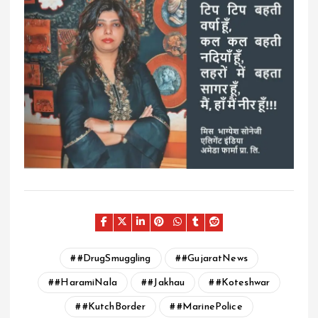
#DrugSmuggling
#GujaratNews
#HaramiNala
#Jakhau
#Koteshwar
#KutchBorder
#MarinePolice