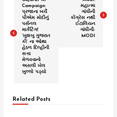
o
Campaign:
મહાત્મા
પ્રજાના ખર્ચે
ગાંધીની
s
પીએમ મોદીનું
કોંગ્રેસ નથી
પર્સનલ
ઈટાલિયન
t
માર્કેટિંગ!
ગાંધીની-
‘ખુશબુ ગુજરાત
MODI
n
કી’ ના ઓથા
હેઠળ દિલ્હીની
a
સત્તા
મેળવવાનો
v
અસલી ખેલ
ખુલ્લો પડ્યો
i
g
Related Posts
a