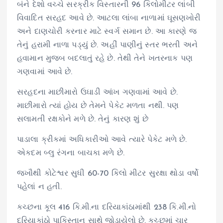
બંને દેશો વચ્ચે સરક્રીક વિસ્તારની 96 કિલોમીટર લાંબી
વિવાદિત સરહદ આવે છે. આટલા લાંબા નાળામાં ઘૂસણખોરી
અને દાણચોરી કરનાર માટે સ્વર્ગ સમાન છે. આ કારણે જ
તેનું હરામી નાળા પડ્યું છે. અહીં પાણીનું સ્તર ભરતી અને
હવામાન મુજબ બદલાતું રહે છે. તેથી તેને ખતરનાક પણ
ગણવામાં આવે છે.
સરહદના માછીમારો ઉઘાડી આંખ ગણવામાં આવે છે.
માછીમારો ત્યાં હોય છે તેમને પેકેટ મળતા નથી. પણ
સલામતી રક્ષકોને મળે છે. તેનું કારણ શું છે
પાડાલા ક્રીકમાં અધિકારીઓ આવે ત્યારે પેકેટ મળે છે.
એકદમ બ્લુ રંગના બાચકા મળે છે.
જખૌથી કોટેશ્વર સુધી 60-70 કિલો મીટર સુરક્ષા થોડા વર્ષો
પહેલાં ન હતી.
કચ્છના કૂલ 416 કિ.મી.ના દરિયાકાંઠામાંથી 238 કિ.મી.નો
દરિયાકાંઠો પાકિસ્તાન સાથે જોડાયેલો છે. કચ્છમાં ચાર