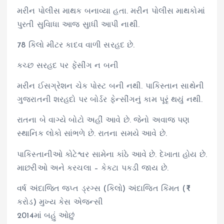
મરીન પોલીસ માથક બનાવ્યા હતા. મરીન પોલીસ માથકોમાં
પુરતી સુવિાધા આજ સુાધી આપી નાથી.
78 કિલો મીટર કાદવ વાળી સરહદ છે.
કચ્છ સરહદ પર ફેંસીંગ ન બની
મરીન ઈસગ્રેશન ચેક પોસ્ટ બની નથી. પાકિસ્તાન સાથેની
ગુજરાતની શરહદો પર બોર્ડર ફેન્સીંગનું કામ પૂરૃં થયું નથી.
રાતના બે વાગ્યે બોટો અહીં આવે છે. જેનો અવાજ પણ
સ્થાનિક લોકો સાંભળે છે. રાતના સમયે આવે છે.
પાકિસ્તાનીઓ કોટેશ્વર સામેના કાંઠે આવે છે. દેખાતા હોય છે.
માછરીઓ અને કરચલા – કેકટા પકડી જાય છે.
વર્ષ અંદાજિત જપ્ત ડ્રગ્સ (કિલો) અંદાજિત કિંમત (₹
કરોડ) મુખ્ય કેસ એજન્સી
2014માં બહું ઓછું