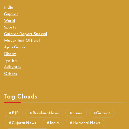
India
Gujarat
World
Sports
Gujarat Report Special
Mayur Jani Official
Ajab Gajab
Dharm
Jyotish
Adhyatm
Others
Tag Clouds
BJP
BreakingNews
crime
Gujarat
GujaratNews
India
National News