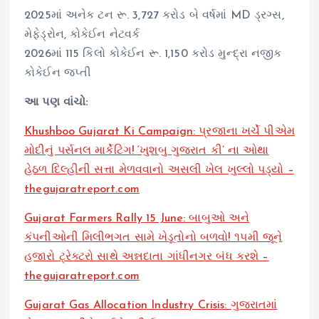
2025માં અનેક ટન રૂ. 3,727 કરોડ બે વર્ષમાં MD ડ્રગ્સ,
મેફેડ્રોન, કોકેઈન નેટવર્ક
2026માં 115 કિલો કોકેઈન રૂ. 1,150 કરોડ મુન્દ્રા નજીક
કોકેઈન જપ્તી
આ પણ વાંચો:
Khushboo Gujarat Ki Campaign: પ્રજાના ખર્ચે પીએમ
મોદીનું પર્સનલ માર્કેટિંગ! ‘ખુશબુ ગુજરાત કી’ ના ઓથા
હેઠળ દિલ્હીની સત્તા મેળવવાનો અસલી ખેલ ખુલ્લો પડ્યો –
thegujaratreport.com
Gujarat Farmers Rally 15 June: બાબુઓ અને
કંપનીઓની મિલીભગત સામે ખેડૂતોનો બળવો! ૧૫મી જૂને
હજારો ટ્રેક્ટરો સાથે અન્નદાતા ગાંધીનગર બંધ કરશે –
thegujaratreport.com
Gujarat Gas Allocation Industry Crisis: ગુજરાતમાં