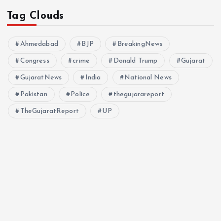
Tag Clouds
Ahmedabad
BJP
BreakingNews
Congress
crime
Donald Trump
Gujarat
GujaratNews
India
National News
Pakistan
Police
thegujarareport
TheGujaratReport
UP