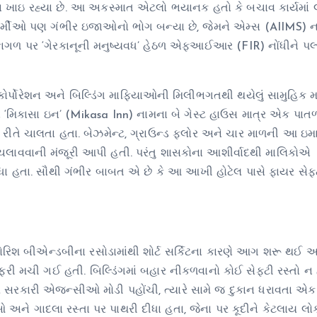
લા ખાઇ રહ્યા છે. આ અકસ્માત એટલો ભયાનક હતો કે બચાવ કાર્યમાં 
 કર્મીઓ પણ ગંભીર ઇજાઓનો ભોગ બન્યા છે, જેમને એમ્સ (AIIMS) ના
જેમ કાગળ પર ‘ગેરકાનૂની મનુષ્યવધ’ હેઠળ એફઆઈઆર (FIR) નોંધીને પલ્
ર્પોરેશન અને બિલ્ડિંગ માફિયાઓની મિલીભગતથી થયેલું સામુહિક મર્
ે ‘મિકાસા ઇન’ (Mikasa Inn) નામના બે ગેસ્ટ હાઉસ માત્ર એક પાત
રીતે ચાલતા હતા. બેઝમેન્ટ, ગ્રાઉન્ડ ફ્લોર અને ચાર માળની આ ઇમા
લાવવાની મંજૂરી આપી હતી. પરંતુ શાસકોના આશીર્વાદથી માલિકોએ
ધા હતા. સૌથી ગંભીર બાબત એ છે કે આ આખી હોટેલ પાસે ફાયર સેફ્ટ
ફ્લોરિશ બીએન્ડબીના રસોડામાંથી શોર્ટ સર્કિટના કારણે આગ શરૂ થઈ અ
રી મચી ગઈ હતી. બિલ્ડિંગમાં બહાર નીકળવાનો કોઈ સેફ્ટી રસ્તો ન
 સરકારી એજન્સીઓ મોડી પહોંચી, ત્યારે સામે જ દુકાન ધરાવતા એક
ને ગાદલા રસ્તા પર પાથરી દીધા હતા, જેના પર કૂદીને કેટલાય લો