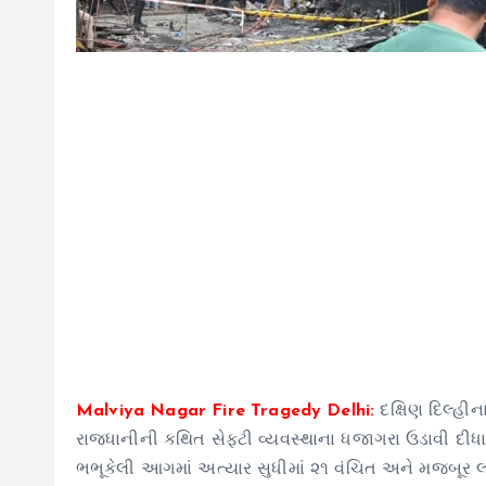
Malviya Nagar Fire Tragedy Delhi:
દક્ષિણ દિલ્હી
રાજધાનીની કથિત સેફ્ટી વ્યવસ્થાના ધજાગરા ઉડાવી દીધા છ
ભભૂકેલી આગમાં અત્યાર સુધીમાં ૨૧ વંચિત અને મજબૂર 