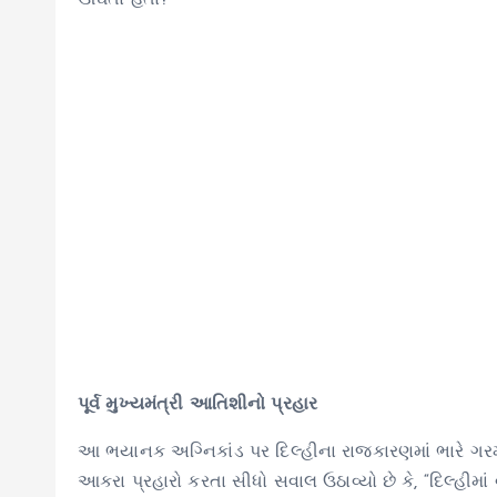
ઊંઘતા હતા?
પૂર્વ મુખ્યમંત્રી આતિશીનો પ્રહાર
આ ભયાનક અગ્નિકાંડ પર દિલ્હીના રાજકારણમાં ભારે ગરમ
આકરા પ્રહારો કરતા સીધો સવાલ ઉઠાવ્યો છે કે, “દિલ્હીમ