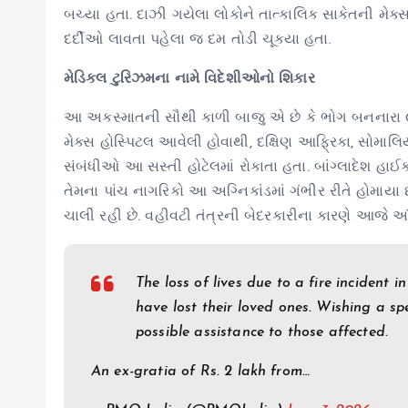
બચ્યા હતા. દાઝી ગયેલા લોકોને તાત્કાલિક સાકેતની મેક્સ
દર્દીઓ લાવતા પહેલા જ દમ તોડી ચૂક્યા હતા.
મેડિકલ ટુરિઝમના નામે વિદેશીઓનો શિકાર
આ અકસ્માતની સૌથી કાળી બાજુ એ છે કે ભોગ બનનારા ૯૯ ટ
મેક્સ હોસ્પિટલ આવેલી હોવાથી, દક્ષિણ આફ્રિકા, સોમાલિ
સંબંધીઓ આ સસ્તી હોટેલમાં રોકાતા હતા. બાંગ્લાદેશ હાઈ
તેમના પાંચ નાગરિકો આ અગ્નિકાંડમાં ગંભીર રીતે હોમાયા 
ચાલી રહી છે. વહીવટી તંત્રની બેદરકારીના કારણે આજે આંત
The loss of lives due to a fire incident
have lost their loved ones. Wishing a spe
possible assistance to those affected.
An ex-gratia of Rs. 2 lakh from…