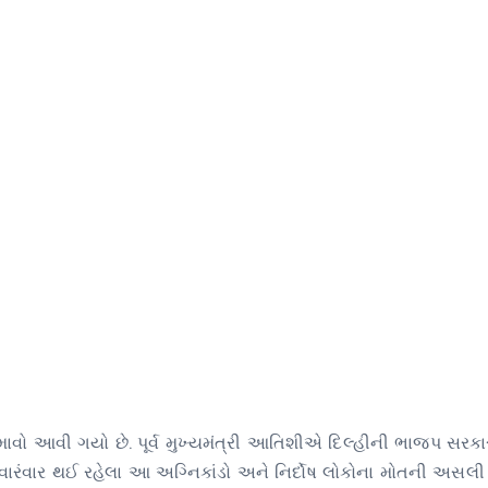
ાવો આવી ગયો છે. પૂર્વ મુખ્યમંત્રી આતિશીએ દિલ્હીની ભાજપ સરકા
ાં વારંવાર થઈ રહેલા આ અગ્નિકાંડો અને નિર્દોષ લોકોના મોતની અસલી