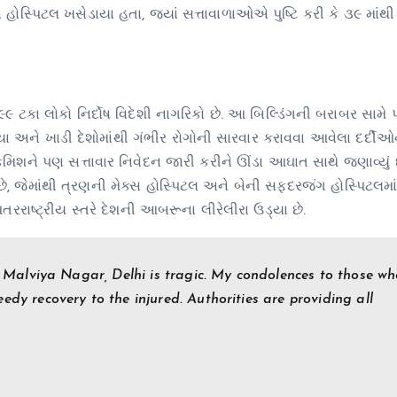
 હોસ્પિટલ ખસેડાયા હતા, જ્યાં સત્તાવાળાઓએ પુષ્ટિ કરી કે ૩૯ માંથી
કા લોકો નિર્દોષ વિદેશી નાગરિકો છે. આ બિલ્ડિંગની બરાબર સામે પ
યા અને ખાડી દેશોમાંથી ગંભીર રોગોની સારવાર કરાવવા આવેલા દર્દી
કમિશને પણ સત્તાવાર નિવેદન જારી કરીને ઊંડા આઘાત સાથે જણાવ્યું છ
છે, જેમાંથી ત્રણની મેક્સ હોસ્પિટલ અને બેની સફદરજંગ હોસ્પિટલમા
રરાષ્ટ્રીય સ્તરે દેશની આબરૂના લીરેલીરા ઉડ્યા છે.
 in Malviya Nagar, Delhi is tragic. My condolences to those w
edy recovery to the injured. Authorities are providing all