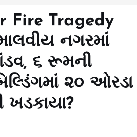
 Fire Tragedy
ા માલવીય નગરમાં
ડવ, ૬ રૂમની
િલ્ડિંગમાં ૨૦ ઓરડા
ી ખડકાયા?