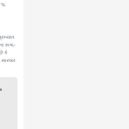
 ૧૮
્રખ્યાત
ઓના સગા-
ે કે
ં સારવાર
ho