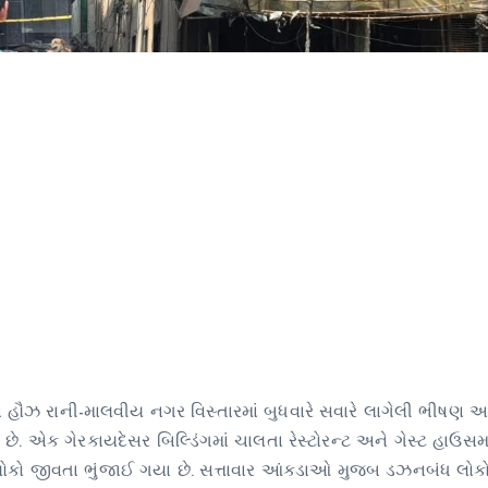
ના હૌઝ રાની-માલવીય નગર વિસ્તારમાં બુધવારે સવારે લાગેલી ભીષણ 
ે. એક ગેરકાયદેસર બિલ્ડિંગમાં ચાલતા રેસ્ટોરન્ટ અને ગેસ્ટ હાઉસમા
લોકો જીવતા ભુંજાઈ ગયા છે. સત્તાવાર આંકડાઓ મુજબ ડઝનબંધ લોકો