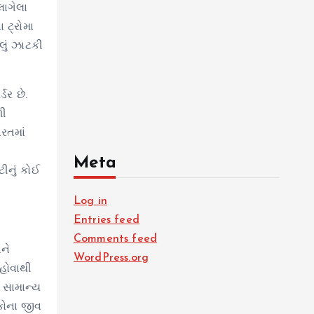
લાગેલા
 ટ્રોમા
લું ઝાટકી
ડર છે.
ળી
રતમાં
Meta
ીનું કોઈ
Log in
Entries feed
Comments feed
ને
WordPress.org
 હોવાથી
 સામાન્ય
કોના જીવ