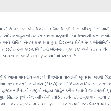
વો એ છે કે છેલ્લા પાંચ દિવસમાં દક્ષિણ દિલ્હીમાં આ બીજી સૌથી મોટી દ
 ગેરકાયદેસર બહુમાળી ઇમારત પત્તાના મહેલની જેમ ધરાશાયી થતાં છ લો
સ અને કોચિંગ સેન્ટર ધમધમતા હતા. ડિઝાસ્ટર મેનેજમેન્ટ ઓથોરિટીન
 કે રેસ્ટોરન્ટના કારણે બિલ્ડિંગો જોખમમાં મુકાય છે અને કડક કાર્યવ
ો સીલ કરવાના બદલે માત્ર હપ્તાખોરીમાં વ્યસ્ત છે.
ાર્યું કે આખા માલવીય નગરમાં વીજળીના વાયરોની જીવલેણ જાળી બિછા
ાત બાદ પ્રધાનમંત્રી કાર્યાલય (PMO) એ સોશિયલ મીડિયા પર માત્ર 
 ૫૦ હજાર રૂપિયાની નજીવી સહાય જાહેર કરીને પોતાની જવાબદારી પૂર
ણજીત સિંહ સંધુએ એજન્સીઓની ત્વરિત કાર્યવાહીના ગુણગાન ગાયા છે. 
 વગર ખુલ્લેઆમ ચાલતી હતી, ત્યારે સરકારી ઇન્સ્પેક્ટરો કઈ ગુફ