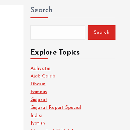
Search
Search
Explore Topics
Adhyatm
Ajab Gajab
Dharm
Famous
Gujarat
Gujarat Report Special
India
Jyotish