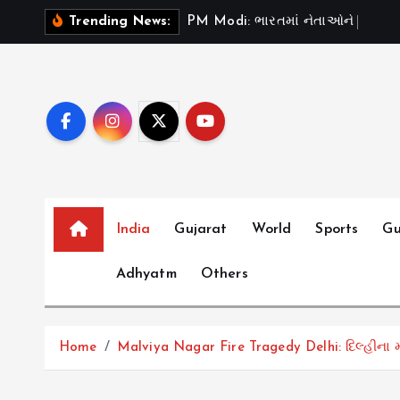
S
P
M
M
o
d
i
:
ભ
ર
ત
મ
ન
ત
ઓ
ન
“
ટ
સ
ડ
”
Trending News:
k
i
p
t
o
c
o
n
t
India
Gujarat
World
Sports
Gu
e
Adhyatm
Others
n
t
Home
Malviya Nagar Fire Tragedy Delhi: દિલ્હીના 