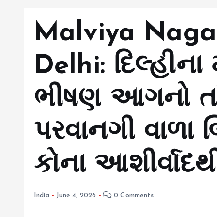
Malviya Nagar
Delhi: દિલ્હીન
ભીષણ આગનો તાં
પરવાનગી વાળા બ
કોના આશીર્વાદથ
India
June 4, 2026
0 Comments