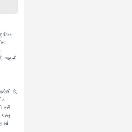
ુર્ઘટના
કોના
ા
ાહી જરૂરી
યેલી છે,
શોક
ી કરી
પરંતુ
ામાં