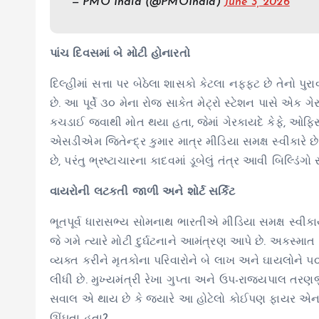
— PMO India (@PMOIndia)
June 3, 2026
પાંચ દિવસમાં બે મોટી હોનારતો
દિલ્હીમાં સત્તા પર બેઠેલા શાસકો કેટલા નફ્ફટ છે તેનો પુરા
છે. આ પૂર્વે ૩૦ મેના રોજ સાકેત મેટ્રો સ્ટેશન પાસે એક
કચડાઈ જવાથી મોત થયા હતા, જેમાં ગેરકાયદે કેફે, ઓફિ
એસડીએમ જિતેન્દ્ર કુમાર માત્ર મીડિયા સમક્ષ સ્વીકારે છે
છે, પરંતુ ભ્રષ્ટાચારના કાદવમાં ડૂબેલું તંત્ર આવી બિલ્ડિંગ
વાયરોની લટકતી જાળી અને શોર્ટ સર્કિટ
ભૂતપૂર્વ ધારાસભ્ય સોમનાથ ભારતીએ મીડિયા સમક્ષ સ્વીક
જે ગમે ત્યારે મોટી દુર્ઘટનાને આમંત્રણ આપે છે. અકસ્મ
વ્યક્ત કરીને મૃતકોના પરિવારોને બે લાખ અને ઘાયલોને
લીધી છે. મુખ્યમંત્રી રેખા ગુપ્તા અને ઉપ-રાજ્યપાલ તર
સવાલ એ થાય છે કે જ્યારે આ હોટેલો કોઈપણ ફાયર એનઓસી