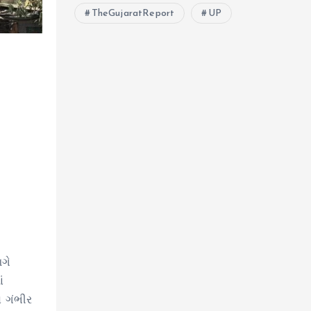
TheGujaratReport
UP
આગે
ં
 ગંભીર