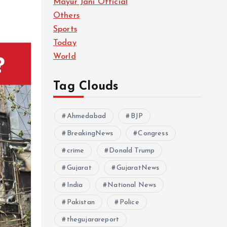
Mayur Jani Official
Others
Sports
Today
World
Tag Clouds
Ahmedabad
BJP
BreakingNews
Congress
crime
Donald Trump
Gujarat
GujaratNews
India
National News
Pakistan
Police
thegujarareport