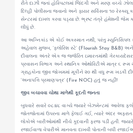
રીતે દાઝી જતાં હોસ્પિટલમાં જિંદગી અને મરણ વચ્ચે ઝો
દિલ્હી પોલીસના જવાનો અને ફાયર સર્વિસના ૧૦ રેસ્ક્યૂ
સેન્ટરમાં દાખલ કરવા પડ્યા છે. ભ્રષ્ટ તંત્રે હંમેશની 
લીધું છે.
આ અગ્નિકાંડ એ કોઈ અકસ્માત નથી, પરંતુ મ્યુનિસિપલ કો
અહેવાલ મુજબ, ‘ફ્લોરિશ સ્ટે’ (Flourish Stay B&B) અન
દીવાલના અંતરે એક જ જર્જરિત ઇમારતમાંથી ગેરકાયદેસર 
પ્રવાસન વિભાગ અને સ્થાનિક ઓથોરિટીએ માત્ર ૬ રૂમ ચ
ગ્રાહકોના જીવ જોખમમાં મૂકીને ૨૦ થી વધુ રૂમ ખડકી દી
‘અનાપત્તિ પ્રમાણપત્ર’ (Fire NOC) હતું જ નહીં!
જીવ બચાવવા ચોથા માળેથી કૂદતી જનતા
બુધવારે સવારે ૦૮:૪૮ વાગ્યે જ્યારે બેઝમેન્ટમાં આવેલા 
જોતજોતામાં ઉપરના માળે ફેલાઈ ગઈ, ત્યારે અંદર અફરાતફ
લોકોએ બારીઓમાંથી નીચે કૂદવાની ફરજ પડી હતી. જ્યારે
રજાઈવાળા વેપારીએ માનવતા દાખવી પોતાની બધી રજાઈઓ અ