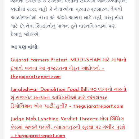
જનતા ઈચ્છે છે કે ટેક્સના પૈસાનો ઉપયોગ જનકલ્યાણના
કાર્યોમાં થાય, નહીં કે નેતાઓના પ્રચાર-પ્રસારના વૈભવી
આયોજનોમાં. સત્તા એ એશો-આરામ માટે નહીં, પરંતુ સેવા
માટે છે, તેવા સિદ્ધાંતોનું પાલન હવે વાસ્તવિકતામાં પણ
દેખાવું જોઈએ.
આ પણ વાંચો:
Gujarat Farmers Protest: MODI-SHAH માટે માથાનો
દુખાવો બનતા આ ગુજરાતના ખેડૂત આંદોલનો –
thegujaratreport.com
Jungleshwar Demolition Food Bill: ૨૭ લાખનો નાસ્તો,
શું રાજકોટ મનપાના અધિકારીઓ માટે જંગલેશ્વર
ડિમોલિશન એક ‘પાર્ટી’ હતી? – thegujaratreport.com
Judge Mob Lynching Verdict Threats: મોબ લિંચિંગ
કેસમાં જજને ધમકી, ન્યાયતંત્રની સુરક્ષા પર ગંભીર પ્રશ્નો
– thegujaratreport.com