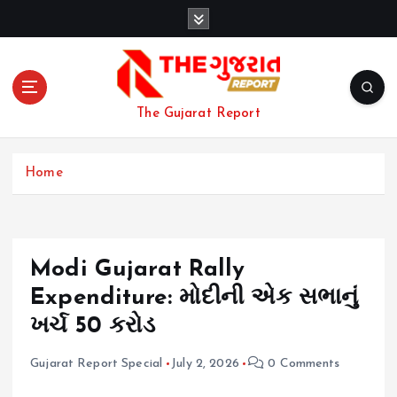
S
k
i
p
t
o
The Gujarat Report
c
o
n
Home
t
e
n
t
Modi Gujarat Rally
Expenditure: મોદીની એક સભાનું
ખર્ચ 50 કરોડ
Gujarat Report Special
July 2, 2026
0 Comments