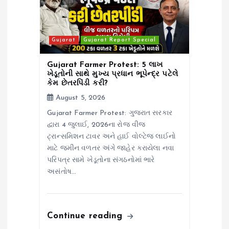
Gujarat
Gujarat Report Special
Gujarat Farmer Protest: 5 લાખ
ખેડૂતોની સાથે મુખ્ય પ્રધાન ભૂપેન્દ્ર પટેલે
કેમ છેતરપિંડી કરી?
August 5, 2026
Gujarat Farmer Protest: ગુજરાત સરકાર
દ્વારા 4 જુલાઈ, 2026ના રોજ વીજ
ટ્રાન્સમિશન ટાવર અને હાઈ વોલ્ટેજ લાઈનો
માટે જમીન વળતર અંગે જાહેર કરાયેલા નવા
પરિપત્ર સામે ખેડૂતોના સંગઠનોમાં ભારે
અસંતોષ…
Continue reading