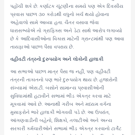
પહોંચી શકે છે. કર્ણાટક ચૂંટણીના સમયે પણ એક દિવસીય
પ્રવાસ પાછળ ૩૦ કરોડથી વધુનો ખર્ચ થયો હોવાના
અહેવાલો સામે આવ્યા હતા. ચૈતર વસાવા જેવા
ધારાસભ્યોએ તો ગ્રાફિક્સ અને ડેટા સાથે આરોપ લગાવ્યો
છે કે આદિવાસીઓના વિકાસ માટેની ગ્રાન્ટમાંથી પણ આવા
તાયફાઓ પાછળ પૈસા વપરાય છે.
વહીવટી તંત્રનો દુરુપયોગ અને લોકોની હાલાકી
આ સભાઓ પાછળ માત્ર પૈસા જ નહીં, પણ વહીવટી
તંત્રની તાકાતનો પણ ભારે દુરુપયોગ થાય છે. હજારોની
સંખ્યામાં એસ.ટી. બસોને સામાન્ય પ્રવાસીઓની
સુવિધામાંથી હટાવીને સભામાં ભીડ એકત્ર કરવા માટે
મૂકવામાં આવે છે. આનાથી ગરીબ અને મધ્યમ વર્ગના
મુસાફરોને ભારે હાલાકી ભોગવવી પડે છે. આ ઉપરાંત,
આંગણવાડીની બહેનો, શિક્ષકો, તલાટીઓ અને અન્ય
સરકારી કર્મચારીઓને સભામાં ભીડ એકત્ર કરવાનો ટાર્ગેટ