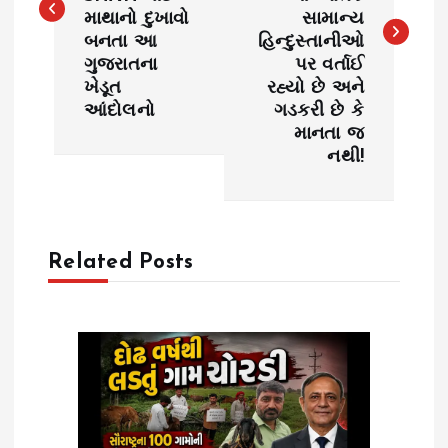
માથાનો દુખાવો
સામાન્ય
t
બનતા આ
હિન્દુસ્તાનીઓ
ગુજરાતના
પર વર્તાઈ
n
ખેડૂત
રહ્યો છે અને
આંદોલનો
ગડકરી છે કે
a
માનતા જ
નથી!
v
i
Related Posts
g
a
t
i