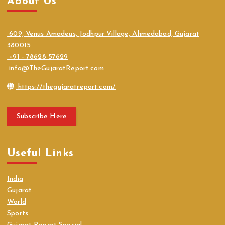
About Us
609, Venus Amadeus, Jodhpur Village, Ahmedabad, Gujarat
380015
+91 - 78628 57629
info@TheGujaratReport.com
https://thegujaratreport.com/
Subscribe Here
Useful Links
India
Gujarat
World
Sports