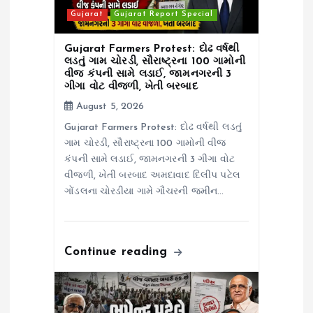
o
Gujarat
Gujarat Report Special
n
Gujarat Farmers Protest: દોઢ વર્ષથી
લડતું ગામ ચોરડી, સૌરાષ્ટ્રના 100 ગામોની
વીજ કંપની સામે લડાઈ, જામનગરની 3
ગીગા વોટ વીજળી, ખેતી બરબાદ
August 5, 2026
Gujarat Farmers Protest: દોઢ વર્ષથી લડતું
ગામ ચોરડી, સૌરાષ્ટ્રના 100 ગામોની વીજ
કંપની સામે લડાઈ, જામનગરની 3 ગીગા વોટ
વીજળી, ખેતી બરબાદ અમદાવાદ દિલીપ પટેલ
ગોંડલના ચોરડીયા ગામે ગૌચરની જમીન…
Continue reading