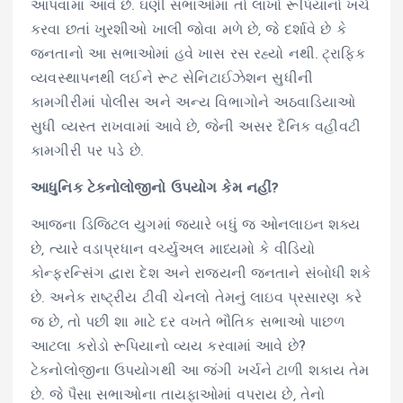
આપવામાં આવે છે. ઘણી સભાઓમાં તો લાખો રૂપિયાનો ખર્ચ
કરવા છતાં ખુરશીઓ ખાલી જોવા મળે છે, જે દર્શાવે છે કે
જનતાનો આ સભાઓમાં હવે ખાસ રસ રહ્યો નથી. ટ્રાફિક
વ્યવસ્થાપનથી લઈને રૂટ સેનિટાઈઝેશન સુધીની
કામગીરીમાં પોલીસ અને અન્ય વિભાગોને અઠવાડિયાઓ
સુધી વ્યસ્ત રાખવામાં આવે છે, જેની અસર દૈનિક વહીવટી
કામગીરી પર પડે છે.
આધુનિક ટેકનોલોજીનો ઉપયોગ કેમ નહીં?
આજના ડિજિટલ યુગમાં જ્યારે બધું જ ઓનલાઇન શક્ય
છે, ત્યારે વડાપ્રધાન વર્ચ્યુઅલ માધ્યમો કે વીડિયો
કોન્ફરન્સિંગ દ્વારા દેશ અને રાજ્યની જનતાને સંબોધી શકે
છે. અનેક રાષ્ટ્રીય ટીવી ચેનલો તેમનું લાઇવ પ્રસારણ કરે
જ છે, તો પછી શા માટે દર વખતે ભૌતિક સભાઓ પાછળ
આટલા કરોડો રૂપિયાનો વ્યય કરવામાં આવે છે?
ટેકનોલોજીના ઉપયોગથી આ જંગી ખર્ચને ટાળી શકાય તેમ
છે. જે પૈસા સભાઓના તાયફાઓમાં વપરાય છે, તેનો