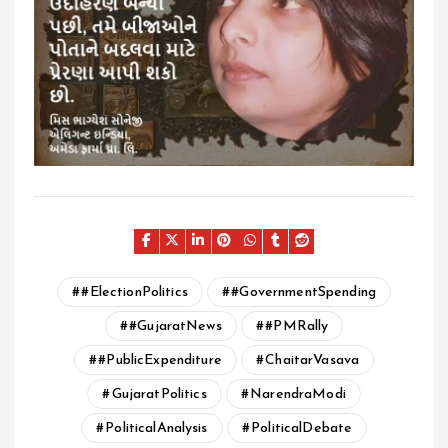
#ElectionPolitics
#GovernmentSpending
#GujaratNews
#PMRally
#PublicExpenditure
ChaitarVasava
GujaratPolitics
NarendraModi
PoliticalAnalysis
PoliticalDebate