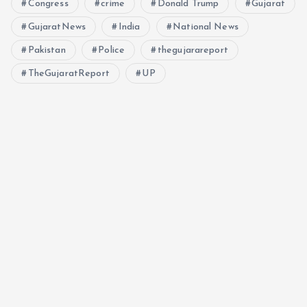
Congress
crime
Donald Trump
Gujarat
GujaratNews
India
National News
Pakistan
Police
thegujarareport
TheGujaratReport
UP