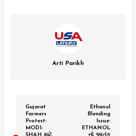
Arti Parikh
P
Gujarat
Ethanol
o
Farmers
Blending
Protest:
Issue:
MODI-
ETHANOL
s
SHAH માટે
નો આતંક