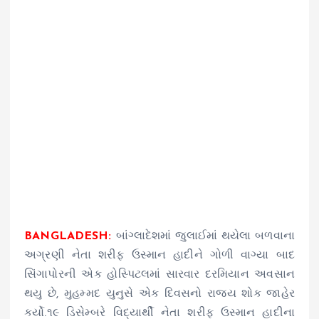
BANGLADESH:
બાંગ્લાદેશમાં જુલાઈમાં થયેલા બળવાના
અગ્રણી નેતા શરીફ ઉસ્માન હાદીને ગોળી વાગ્યા બાદ
સિંગાપોરની એક હોસ્પિટલમાં સારવાર દરમિયાન અવસાન
થયુ છે, મુહમ્મદ યુનુસે એક દિવસનો રાજ્ય શોક જાહેર
કર્યો.૧૯ ડિસેમ્બરે વિદ્યાર્થી નેતા શરીફ ઉસ્માન હાદીના