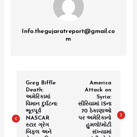
Info.thegujaratreport@gmail.co
m
P
Greg Biffle
America
o
Death:
Attack on
અમેરિકામાં
Syria:
વિમાન દુર્ઘટના:
સીરિયામાં ISના
s
ભૂતપૂર્વ
70 ઠેકાણાઓ
NASCAR
પર અમેરિકાનો
t
સ્ટાર ગ્રેગ
હુમલો!મોટી
બિફલ અને
સંખ્યામાં