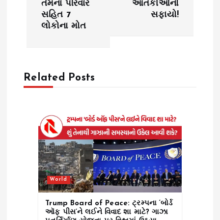
n
તેમના પરિવાર
આતંકીઓનો
સહિત 7
સફાયો!
a
લોકોના મોત
v
i
Related Posts
g
a
t
i
World
o
Trump Board of Peace: ટ્રમ્પના ‘બોર્ડ
n
ઑફ પીસ’ને લઈને વિવાદ શા માટે? ગાઝા