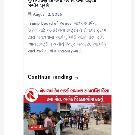
પુનર્નિર્માણ યોજના પર વિશ્વમાં ઉઠ્યા
ગંભીર પ્રશ્નો
August 2, 2026
Trump Board of Peace: ગાઝા સંઘર્ષના
ઉકેલ માટે અમેરિકાના રાષ્ટ્રપતિ ડોનાલ્ડ ટ્રમ્પ
દ્વારા બનાવવામાં આવેલું ‘બોર્ડ ઓફ પીસ’ હાલ
આંતરરાષ્ટ્રીય ચર્ચાનું કેન્દ્ર બન્યું છે. આ બોર્ડ
સાથે થયેલા એક કરારમાં હમાસે…
Continue reading
World