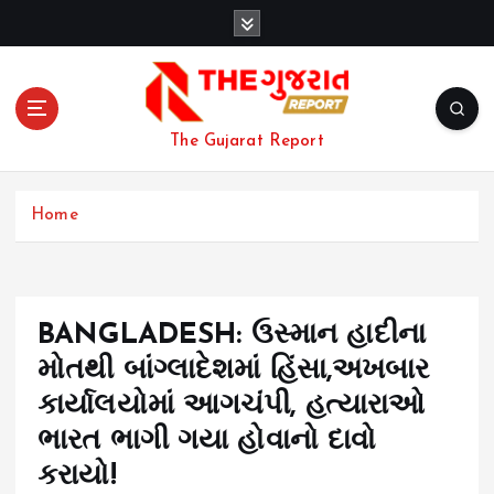
S
k
i
p
t
o
The Gujarat Report
c
o
n
Home
t
e
n
t
BANGLADESH: ઉસ્માન હાદીના
મોતથી બાંગ્લાદેશમાં હિંસા,અખબાર
કાર્યાલયોમાં આગચંપી, હત્યારાઓ
ભારત ભાગી ગયા હોવાનો દાવો
કરાયો!