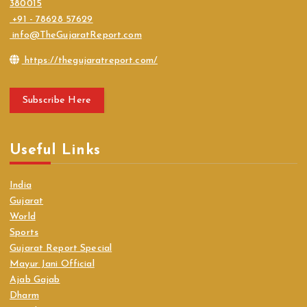
380015
+91 - 78628 57629
info@TheGujaratReport.com
https://thegujaratreport.com/
Subscribe Here
Useful Links
India
Gujarat
World
Sports
Gujarat Report Special
Mayur Jani Official
Ajab Gajab
Dharm