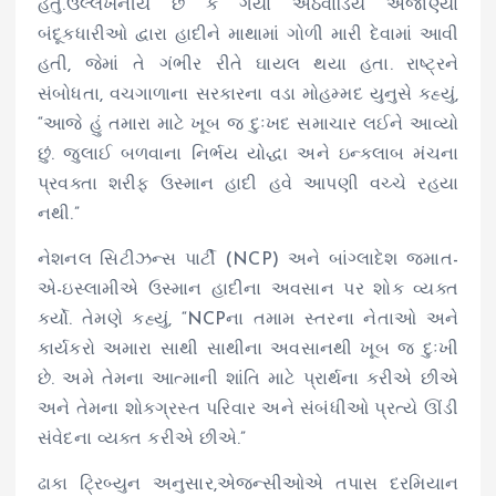
હતું.ઉલ્લેખનીય છે કે ગયા અઠવાડિયે અજાણ્યા
બંદૂકધારીઓ દ્વારા હાદીને માથામાં ગોળી મારી દેવામાં આવી
હતી, જેમાં તે ગંભીર રીતે ઘાયલ થયા હતા. રાષ્ટ્રને
સંબોધતા, વચગાળાના સરકારના વડા મોહમ્મદ યુનુસે કહ્યું,
“આજે હું તમારા માટે ખૂબ જ દુઃખદ સમાચાર લઈને આવ્યો
છું. જુલાઈ બળવાના નિર્ભય યોદ્ધા અને ઇન્કલાબ મંચના
પ્રવક્તા શરીફ ઉસ્માન હાદી હવે આપણી વચ્ચે રહયા
નથી.”
નેશનલ સિટીઝન્સ પાર્ટી (NCP) અને બાંગ્લાદેશ જમાત-
એ-ઇસ્લામીએ ઉસ્માન હાદીના અવસાન પર શોક વ્યક્ત
કર્યો. તેમણે કહ્યું, “NCPના તમામ સ્તરના નેતાઓ અને
કાર્યકરો અમારા સાથી સાથીના અવસાનથી ખૂબ જ દુઃખી
છે. અમે તેમના આત્માની શાંતિ માટે પ્રાર્થના કરીએ છીએ
અને તેમના શોકગ્રસ્ત પરિવાર અને સંબંધીઓ પ્રત્યે ઊંડી
સંવેદના વ્યક્ત કરીએ છીએ.”
ઢાકા ટ્રિબ્યુન અનુસાર,એજન્સીઓએ તપાસ દરમિયાન