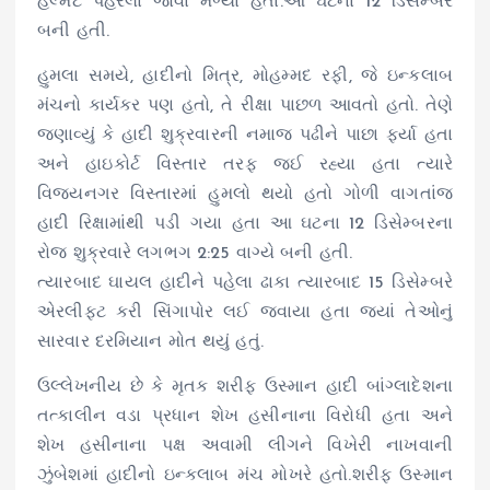
હેલ્મેટ પહેરેલા જોવા મળ્યા હતા.આ ઘટના 12 ડિસેમ્બરે
બની હતી.
હુમલા સમયે, હાદીનો મિત્ર, મોહમ્મદ રફી, જે ઇન્કલાબ
મંચનો કાર્યકર પણ હતો, તે રીક્ષા પાછળ આવતો હતો. તેણે
જણાવ્યું કે હાદી શુક્રવારની નમાજ પઢીને પાછા ફર્યા હતા
અને હાઇકોર્ટ વિસ્તાર તરફ જઈ રહ્યા હતા ત્યારે
વિજયનગર વિસ્તારમાં હુમલો થયો હતો ગોળી વાગતાંજ
હાદી રિક્ષામાંથી પડી ગયા હતા આ ઘટના 12 ડિસેમ્બરના
રોજ શુક્રવારે લગભગ 2:25 વાગ્યે બની હતી.
ત્યારબાદ ઘાયલ હાદીને પહેલા ઢાકા ત્યારબાદ 15 ડિસેમ્બરે
એરલીફ્ટ કરી સિંગાપોર લઈ જવાયા હતા જ્યાં તેઓનું
સારવાર દરમિયાન મોત થયું હતું.
ઉલ્લેખનીય છે કે મૃતક શરીફ ઉસ્માન હાદી બાંગ્લાદેશના
તત્કાલીન વડા પ્રધાન શેખ હસીનાના વિરોધી હતા અને
શેખ હસીનાના પક્ષ અવામી લીગને વિખેરી નાખવાની
ઝુંબેશમાં હાદીનો ઇન્કલાબ મંચ મોખરે હતો.શરીફ ઉસ્માન