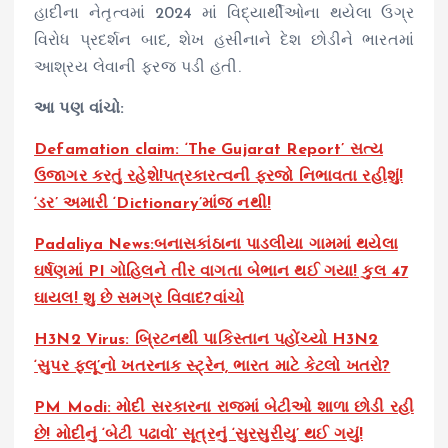
હાદીના નેતૃત્વમાં 2024 માં વિદ્યાર્થીઓના થયેલા ઉગ્ર
વિરોધ પ્રદર્શન બાદ, શેખ હસીનાને દેશ છોડીને ભારતમાં
આશ્રય લેવાની ફરજ પડી હતી.
આ પણ વાંચો:
Defamation claim: ‘The Gujarat Report’ સત્ય
ઉજાગર કરતું રહેશે!પત્રકારત્વની ફરજો નિભાવતા રહીશું!
‘ડર’ અમારી ‘Dictionary’માંજ નથી!
Padaliya News:બનાસકાંઠાના પાડલીયા ગામમાં થયેલા
ઘર્ષણમાં PI ગોહિલને તીર વાગતા બેભાન થઈ ગયા! કુલ 47
ઘાયલ! શુ છે સમગ્ર વિવાદ?વાંચો
H3N2 Virus: બ્રિટનથી પાકિસ્તાન પહોંચ્યો H3N2
‘સુપર ફ્લૂ’નો ખતરનાક સ્ટ્રેન, ભારત માટે કેટલો ખતરો?
PM Modi: મોદી સરકારના રાજમાં બેટીઓ શાળા છોડી રહી
છે! મોદીનું ‘બેટી પઢાવો’ સૂત્રનું ‘સુરસુરીયુ’ થઈ ગયું!