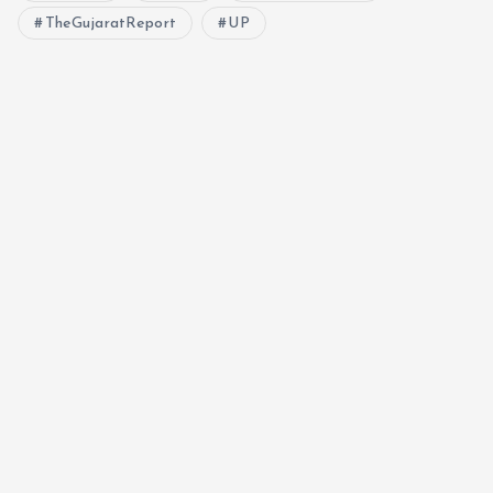
TheGujaratReport
UP