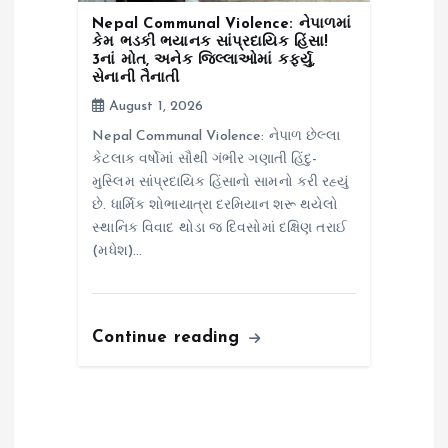
Nepal Communal Violence: નેપાળમાં
કેમ ભડકી ભયાનક સાંપ્રદાયિક હિંસા!
3નાં મોત, અનેક જિલ્લાઓમાં કર્ફ્યુ,
સેનાની તૈનાતી
August 1, 2026
Nepal Communal Violence: નેપાળ છેલ્લા
કેટલાક વર્ષોમાં સૌથી ગંભીર ગણાતી હિંદુ-
મુસ્લિમ સાંપ્રદાયિક હિંસાનો સામનો કરી રહ્યું
છે. ધાર્મિક શોભાયાત્રા દરમિયાન શરૂ થયેલો
સ્થાનિક વિવાદ થોડા જ દિવસોમાં દક્ષિણ તરાઈ
(મધેશ)…
Continue reading