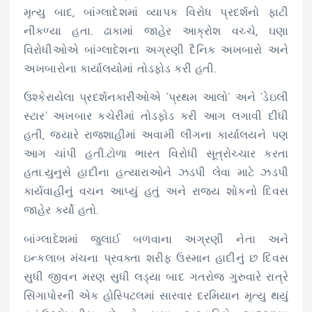
મૃત્યુ બાદ, બાંગ્લાદેશમાં વ્યાપક વિરોધ પ્રદર્શનો ફાટી
નીકળ્યા હતા. ઢાકામાં જાહેર આક્રોશ વચ્ચે, ઘણા
વિરોધીઓએ બાંગ્લાદેશના અગ્રણી દૈનિક અખબારો અને
અખબારોના કાર્યાલયોમાં તોડફોડ કરી હતી.
ઉશ્કેરાયેલા પ્રદર્શનકારીઓએ ‘પ્રથમ આલો’ અને ‘ડેઇલી
સ્ટાર’ અખબાર કચેરીમાં તોડફોડ કરી આગ લગાવી દીધી
હતી, જ્યારે રાજશાહીમાં અવામી લીગના કાર્યાલયને પણ
આગ ચાંપી હતી.ટોળા ભારત વિરોધી સૂત્રોચ્ચાર કરતા
હતા.યુનુસે હાદીના હત્યારાઓને ઝડપી લેવા માટે ઝડપી
કાર્યવાહીનું વચન આપ્યું હતું અને રાજ્ય શોકનો દિવસ
જાહેર કર્યો હતો.
બાંગ્લાદેશમાં જુલાઈ બળવાના અગ્રણી નેતા અને
ઇન્કલાબ મંચના પ્રવક્તા શરીફ ઉસ્માન હાદીનું છ દિવસ
સુધી જીવન મરણ સુધી લડ્યા બાદ ગતરોજ ગુરુવારે રાત્રે
સિંગાપોરની એક હોસ્પિટલમાં સારવાર દરમિયાન મૃત્યુ થયું