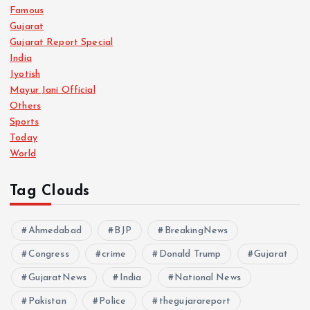
Famous
Gujarat
Gujarat Report Special
India
Jyotish
Mayur Jani Official
Others
Sports
Today
World
Tag Clouds
Ahmedabad
BJP
BreakingNews
Congress
crime
Donald Trump
Gujarat
GujaratNews
India
National News
Pakistan
Police
thegujarareport