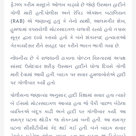
ફૈઝલ કરીમ મસૂદને ઓળખ કાઢ્યો છે જેણે ઉસ્માન હાદીને
ગોળી મારી હતી.પોલીસ અને રેપિડ એક્શન બટાલિયન
(RAB) એ જણાવ્યું હતું કે તેનો સાથી, આલમગીર શેખ,
હુમલામાં વપરાયેલી મોટરસાઇકલ ચલાવી રહ્યો હતો તપાસ
સૂત્ર દ્વારા દાવો કરાયો હતો કે બંને શંકાસ્પદ હત્યારાઓ
ગેરકાયદેસર રીતે સરહદ પાર કરીને ભારત ભાગી ગયા છે.
નોંધનીય છે કે રાજધાની ઢાકાના પોલ્ટન વિસ્તારમાં અપક્ષ
સાંસદ ઉમેદવાર શરીફ ઉસ્માન હાદીને ધોળા દિવસે ગોળી
મારી દેવામાં આવી હતી. બાઇક પર સવાર હુમલાખોરોએ હાદી
પર ગોળીબાર કર્યો હતો
પોલીસના જણાવ્યા અનુસાર, હાદી રિક્ષામાં સવાર હતા ત્યારે
બે ઈસમો મોટરસાઇકલ આવ્યા હતા જે પૈકી પાછળ બેઠેલા
વ્યક્તિએ બંદૂક કાઢી અને હાદી પર ગોળીબાર કર્યો. આ
સમગ્ર ઘટના થોડીક જ સેકન્ડમાં બની હતી. આ સમગ્ર
ઘટના સીસીટીવીમાં કેદ થઈ ગઈ હતી. બંને બાઇક સવાર