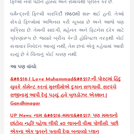
ફિલ્મો નવી પેઢીને હાસ્ય અને રોમાંચથી પ્રેરિત કરે છે.
ધર્મેન્દ્રની ફિલ્મી કારકિર્દી 1960થી શરૂ થઈ હતી. તેઓ
સેંકડો ફિલ્મોમાં અભિનય કરી ચૂક્યા છે અને આજે પણ
સક્રિય છે. તેમની સાદગી, મહેનત અને ફિટનેસ દરેક માટે
પ્રેરણારૂપ છે. જ્યારે બ્રીચ કેન્ડી હોસ્પિટલ તરફથી કોઈ
સત્તાવાર નિવેદન આવ્યું નથી, તેમ છતાં એવું કહેવામાં આવી
રહ્યું છે કે ચિંતાનું કોઈ કારણ નથી.
આ પણ વાંચો:
&#8216;I Love Muhammad&#8217;ની પોસ્ટમાં હિંદુ
યુવકે કોમેન્ટ કરતાં મુસ્લીમોએ દુકાન સળગાવી, સરપંચે
રાજીનામું આપી દેવું પડ્યું, હવે બુલડોઝર એક્શન |
Gandhinagar
UP News: નામ &#8216;મમતા&#8217; પણ મમતાનો
છાંટોય નહીં! પહેલા લીધી 40 લાખની વીમા પોલીસી, પછી
એકના એક પુત્રને પતાવી દેવા બનાવ્યો પ્લાન