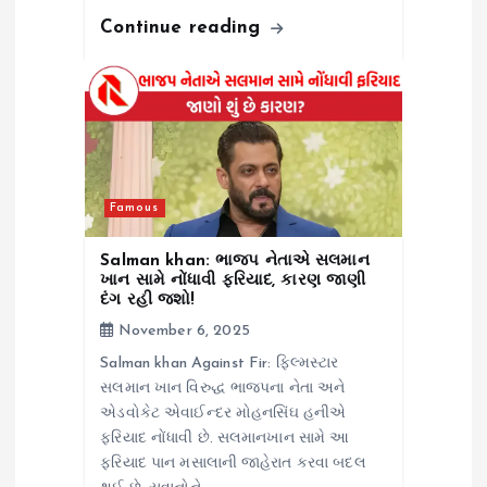
Continue reading
Famous
Salman khan: ભાજપ નેતાએ સલમાન
ખાન સામે નોંધાવી ફરિયાદ, કારણ જાણી
દંગ રહી જશો!
November 6, 2025
Salman khan Against Fir: ફિલ્મસ્ટાર
સલમાન ખાન વિરુદ્ધ ભાજપના નેતા અને
એડવોકેટ એવાઈન્દર મોહનસિંઘ હનીએ
ફરિયાદ નોંધાવી છે. સલમાનખાન સામે આ
ફરિયાદ પાન મસાલાની જાહેરાત કરવા બદલ