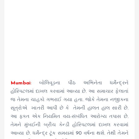
Mumbai
:
બોલિવૂડના પીઠ અભિનેતા ધર્મેન્દ્રને
હોસ્પિટલમાં દાખલ કરવામાં આવ્યા છે. આ સમાચાર ફેલાતાં
જ તેમના ચાહકો ગભરાઈ ગયા હતા. જોકે તેમના નજીકના
સૂત્રોએ ખાતરી આપી છે કે તેમની હાલત હાલ સારી છે.
આ ફક્ત એક નિયમિત વય-સંબંધિત આરોગ્ય તપાસ છે.
તેમને મુંબઈની બ્રીચ કેન્ડી હોસ્પિટલમાં દાખલ કરવામાં
આવ્યા છે. ધર્મેન્દ્ર ટૂંક સમયમાં 90 વર્ષના થશે. તેથી તેમને