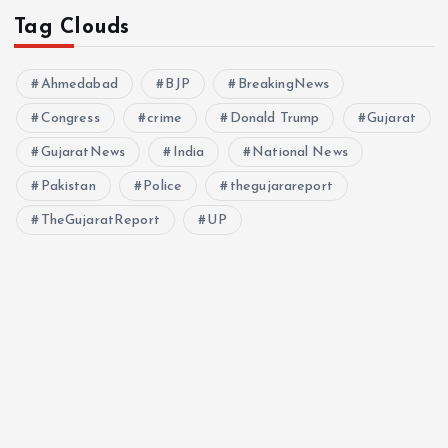
Tag Clouds
Ahmedabad
BJP
BreakingNews
Congress
crime
Donald Trump
Gujarat
GujaratNews
India
National News
Pakistan
Police
thegujarareport
TheGujaratReport
UP