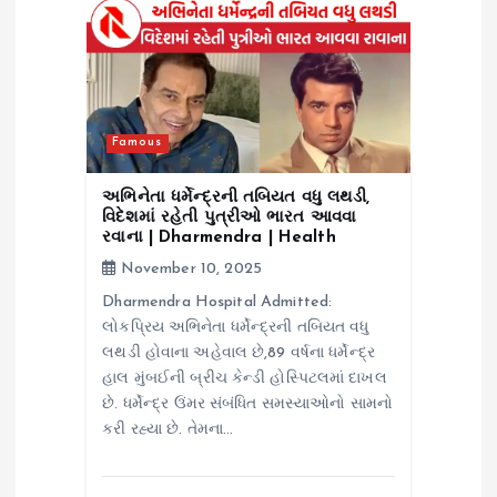
g
a
t
Famous
i
અભિનેતા ધર્મેન્દ્રની તબિયત વધુ લથડી,
વિદેશમાં રહેતી પુત્રીઓ ભારત આવવા
o
રવાના | Dharmendra | Health
November 10, 2025
n
Dharmendra Hospital Admitted:
લોકપ્રિય અભિનેતા ધર્મેન્દ્રની તબિયત વધુ
લથડી હોવાના અહેવાલ છે,89 વર્ષના ધર્મેન્દ્ર
હાલ મુંબઈની બ્રીચ કેન્ડી હોસ્પિટલમાં દાખલ
છે. ધર્મેન્દ્ર ઉંમર સંબંધિત સમસ્યાઓનો સામનો
કરી રહ્યા છે. તેમના…