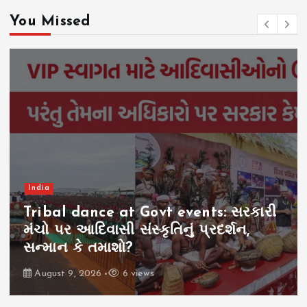
You Missed
India
Tribal dance at Govt events: સરકારી
મંચો પર આદિવાસી સંસ્કૃતિનું પ્રદર્શન,
સન્માન કે તમાશો?
August 9, 2026
6 views