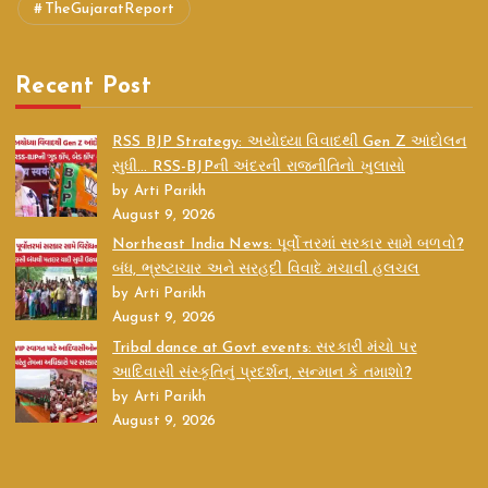
TheGujaratReport
Recent Post
RSS BJP Strategy: અયોધ્યા વિવાદથી Gen Z આંદોલન
સુધી… RSS-BJPની અંદરની રાજનીતિનો ખુલાસો
by Arti Parikh
August 9, 2026
Northeast India News: પૂર્વોત્તરમાં સરકાર સામે બળવો?
બંધ, ભ્રષ્ટાચાર અને સરહદી વિવાદે મચાવી હલચલ
by Arti Parikh
August 9, 2026
Tribal dance at Govt events: સરકારી મંચો પર
આદિવાસી સંસ્કૃતિનું પ્રદર્શન, સન્માન કે તમાશો?
by Arti Parikh
August 9, 2026