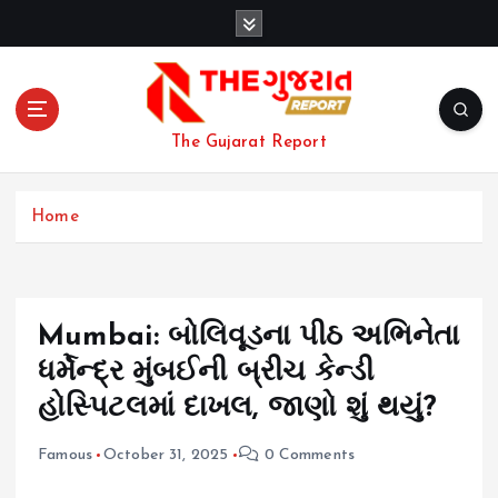
S
k
i
p
t
o
The Gujarat Report
c
o
n
Home
t
e
n
t
Mumbai: બોલિવૂડના પીઠ અભિનેતા
ધર્મેન્દ્ર મુંબઈની બ્રીચ કેન્ડી
હોસ્પિટલમાં દાખલ, જાણો શું થયું?
Famous
October 31, 2025
0 Comments