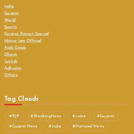
India
Gujarat
World
Sports
Gujarat Report Special
Mayur Jani Official
Ajab Gajab
Dharm
Jyotish
Adhyatm
Others
Tag Clouds
BJP
BreakingNews
crime
Gujarat
GujaratNews
India
National News