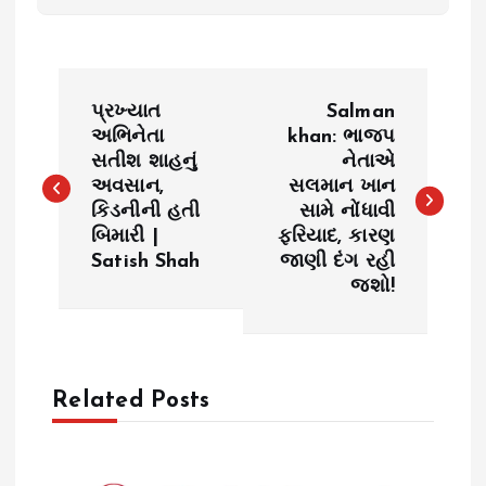
P
પ્રખ્યાત
Salman
o
અભિનેતા
khan: ભાજપ
સતીશ શાહનું
નેતાએ
અવસાન,
સલમાન ખાન
s
કિડનીની હતી
સામે નોંધાવી
બિમારી |
ફરિયાદ, કારણ
t
Satish Shah
જાણી દંગ રહી
જશો!
n
a
Related Posts
v
i