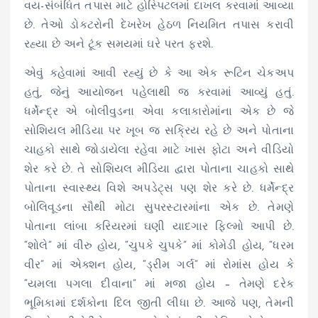
વય-સંબંધિત તપાસ માટે હોસ્પિટલમાં દાખલ કરવામાં આવ્યા
છે. તેઓ ડોકટરોની દેખરેખ હેઠળ નિયમિત તપાસ કરાવી
રહ્યા છે અને ટૂંક સમયમાં ઘરે પરત ફરશે.
એવું કહેવામાં આવી રહ્યું છે કે આ એક રૂટિન ચેકઅપ
હતું, જેનું આયોજન પહેલાથી જ કરવામાં આવ્યું હતું.
ધર્મેન્દ્ર એ બોલીવુડના એવા કલાકારોમાંના એક છે જે
સોશિયલ મીડિયા પર ખૂબ જ સક્રિય રહે છે અને પોતાના
ચાહકો સાથે જોડાયેલા રહેવા માટે ખાસ ફોટા અને વીડિયો
શેર કરે છે. તે સોશિયલ મીડિયા દ્વારા પોતાના ચાહકો સાથે
પોતાના સ્વાસ્થ્ય વિશે અપડેટ્સ પણ શેર કરે છે. ધર્મેન્દ્ર
બોલિવૂડના સૌથી મોટા સુપરસ્ટારમાંના એક છે. તેમણે
પોતાના લાંબા કરિયરમાં ઘણી યાદગાર ફિલ્મો આપી છે.
“શોલે” માં વીરુ હોય, “ચુપકે ચુપકે” માં કોમેડી હોય, “ધરમ
વીર” માં એક્શન હોય, “ડ્રીમ ગર્લ” માં રોમાંસ હોય કે
“યમલા પગલા દીવાના” માં મજા હોય – તેમણે દરેક
ભૂમિકામાં દર્શકોના દિલ જીતી લીધા છે. આજે પણ, તેમની