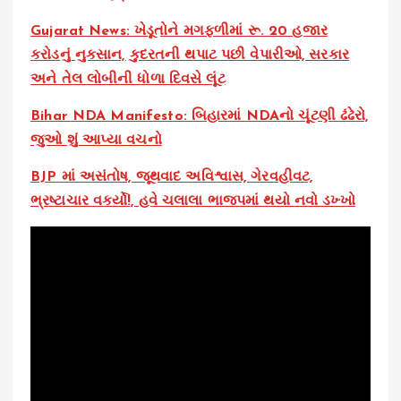
Gujarat News: ખેડૂતોને મગફળીમાં રૂ. 20 હજાર
કરોડનું નુકસાન, કુદરતની થપાટ પછી વેપારીઓ, સરકાર
અને તેલ લોબીની ધોળા દિવસે લૂંટ
Bihar NDA Manifesto: બિહારમાં NDAનો ચૂંટણી ઢંઢેરો,
જુઓ શું આપ્યા વચનો
BJP માં અસંતોષ, જૂથવાદ અવિશ્વાસ, ગેરવહીવટ,
ભ્રષ્ટાચાર વકર્યો!, હવે ચલાલા ભાજપમાં થયો નવો ડખ્ખો