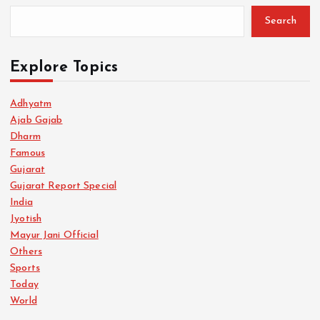
Search
Explore Topics
Adhyatm
Ajab Gajab
Dharm
Famous
Gujarat
Gujarat Report Special
India
Jyotish
Mayur Jani Official
Others
Sports
Today
World