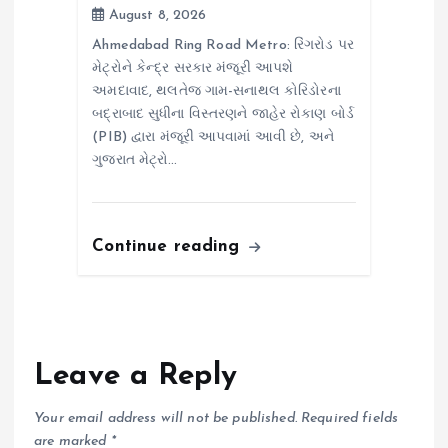
August 8, 2026
Ahmedabad Ring Road Metro: રિંગરોડ પર
મેટ્રોને કેન્દ્ર સરકાર મંજૂરી આપશે
અમદાવાદ, થલતેજ ગામ-સનાથલ કોરિડોરના
બદ્રાબાદ સુધીના વિસ્તરણને જાહેર રોકાણ બોર્ડ
(PIB) દ્વારા મંજૂરી આપવામાં આવી છે, અને
ગુજરાત મેટ્રો…
Continue reading
Leave a Reply
Your email address will not be published.
Required fields
are marked
*