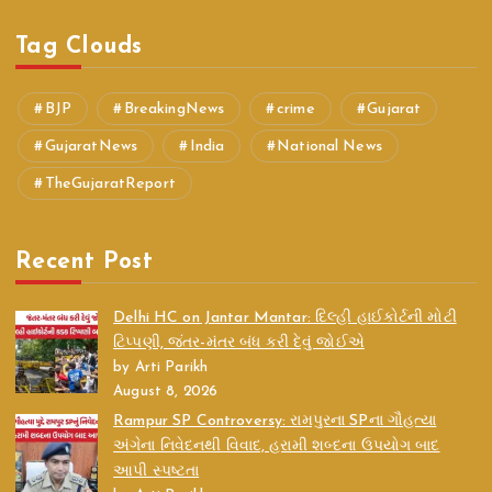
Tag Clouds
BJP
BreakingNews
crime
Gujarat
GujaratNews
India
National News
TheGujaratReport
Recent Post
Delhi HC on Jantar Mantar: દિલ્હી હાઈકોર્ટની મોટી
ટિપ્પણી, જંતર-મંતર બંધ કરી દેવું જોઈએ
by Arti Parikh
August 8, 2026
Rampur SP Controversy: રામપુરના SPના ગૌહત્યા
અંગેના નિવેદનથી વિવાદ, હરામી શબ્દના ઉપયોગ બાદ
આપી સ્પષ્ટતા