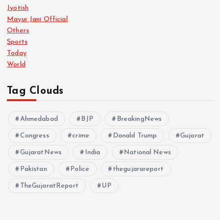
Jyotish
Mayur Jani Official
Others
Sports
Today
World
Tag Clouds
Ahmedabad
BJP
BreakingNews
Congress
crime
Donald Trump
Gujarat
GujaratNews
India
National News
Pakistan
Police
thegujarareport
TheGujaratReport
UP