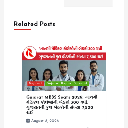
a
v
Related Posts
i
g
a
t
Gujarat
Gujarat Report Special
i
Gujarat MBBS Seats 2026: ખાનગી
o
મેડિકલ કોલેજોની બેઠકો 300 વધી,
ગુજરાતની કુલ બેઠકોની સંખ્યા 7,500
થઈ
n
August 8, 2026