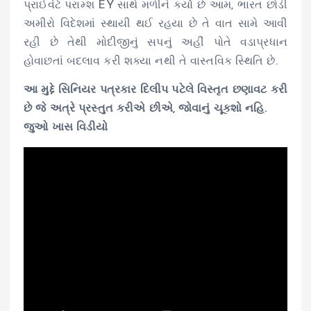
પ્રાઈવેટે પરામ્શ EY સાથે મળીને કર્યો છે આમ, ભારત છોડી
અમીરો વિદેશમાં સ્થાયી થઈ રહયા છે તે વાત સામે આવી
રહી છે તેથી મોદીજીનું સપનું અહીં પોતે વડાપ્રધાન
હોવાછતાં બદલાવ કરી શક્યા નથી તે વાસ્તવિક સ્થિતિ છે.
આ મુદ્દે સિનિયર પત્રકાર દિલીપ પટેલે વિસ્તૃત છણાવટ કરી
છે જે અત્રે પ્રસ્તુત કરીએ છીએ, જોવાનું ચૂકશો નહિ.
જુઓ ખાસ વિડીયો