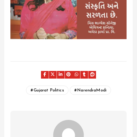
Gujarat Politics
NarendraModi