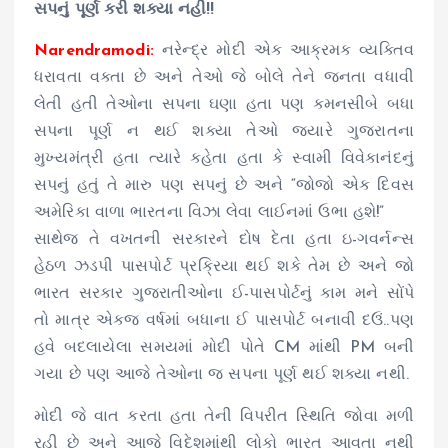
સપનું પૂર્ણ કરી શક્યા નહી!!
Narendramodi:
નરેન્દ્ર મોદી એક આક્રમક વ્યક્તિવ
ધરાવતા વક્તા છે અને તેઓ જે બોલે તેને જનતા વધાવી
લેતી હતી તેઓના સપના ઘણા હતા પણ કમનસીબે બધા
સપના પૂર્ણ ન થઈ શક્યા તેઓ જયારે ગુજરાતના
મુખ્યમંત્રી હતા ત્યારે કહેતા હતા કે સ્વામી વિવેકાનંદનું
સપનું હતું તે મારુ પણ સપનું છે અને “જોજો એક દિવસ
અમેરિકા વાળા ભારતના વિઝા લેવા લાઈનમાં ઉભા હશે!”
સાથેજ તે વખતની સરકારને દોષ દેતા હતા ઇ-ગવર્નન્સ
હેઠળ ઝડપી પાસપોર્ટ પ્રક્રિયા થઈ શકે તેમ છે અને જો
ભારત સરકાર ગુજરાતીઓના ઈ-પાસપોર્ટનું કામ મને સોંપે
તો માત્ર એકજ વર્ષમાં બધાના ઈ પાસપોર્ટ બનાવી દઉં..પણ
હવે બદલાયેલા સમયમાં મોદી પોતે CM માંથી PM બની
ગયા છે પણ આજે તેઓના જ સપના પૂર્ણ થઈ શક્યા નથી.
મોદી જે વાત કરતા હતા તેની વિપરીત સ્થિતિ જોવા મળી
રહી છે અને આજે વિદેશમાંથી લોકો ભારત આવતા નથી