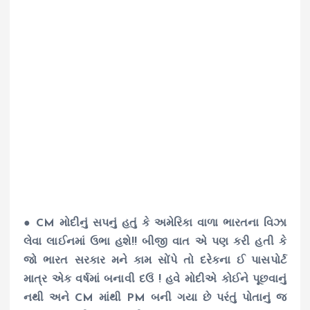
● CM મોદીનું સપનું હતું કે અમેરિકા વાળા ભારતના વિઝા
લેવા લાઈનમાં ઉભા હશે!! બીજી વાત એ પણ કરી હતી કે
જો ભારત સરકાર મને કામ સોંપે તો દરેકના ઈ પાસપોર્ટ
માત્ર એક વર્ષમાં બનાવી દઉં ! હવે મોદીએ કોઈને પૂછવાનું
નથી અને CM માંથી PM બની ગયા છે પરંતું પોતાનું જ