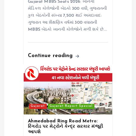
Gujarat MBBS Seats 2026: ખાનગી
મેડિકલ કોલેજોની બેઠકો 300 વધી, ગુજરાતની
કુલ બેઠકોની સંખ્યા 7,500 થઈ અમદાવાદ:
ગુજરાત આ શૈક્ષણિક વર્ષમાં 300 વધારાની
MBBS બેઠકો ખાનગી કોલેજોને મળી શકે છે.…
Continue reading
Gujarat
Gujarat Report Special
Ahmedabad Ring Road Metro:
રિંગરોડ પર મેટ્રોને કેન્દ્ર સરકાર મંજૂરી
આપશે