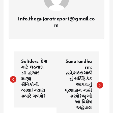
Info.thegujaratreport@gmail.co
m
P
Soliders: દેશ
Sanatandha
o
માટે લડનારા
rm:
50 હજાર
હવે,શંકરાચાર્ય
માજી
નું સર્ટિફિકેટ
s
સૈનિકોની
આપવાનું
વ્યથા! ન્યાય
પ્રશાસન નક્કી
t
ક્યારે મળશે?
કરશે?જુઓ
આ વિશેષ
n
અહેવાલ