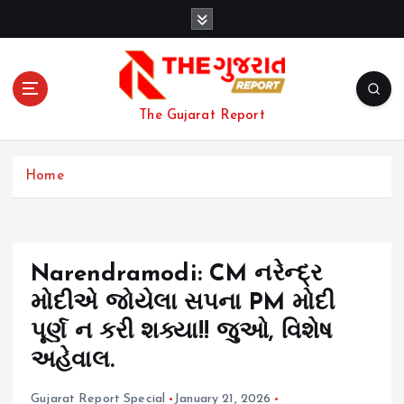
S
k
i
p
t
o
The Gujarat Report
c
o
n
Home
t
e
n
t
Narendramodi: CM નરેન્દ્ર
મોદીએ જોયેલા સપના PM મોદી
પૂર્ણ ન કરી શક્યા!! જુઓ, વિશેષ
અહેવાલ.
Gujarat Report Special
January 21, 2026