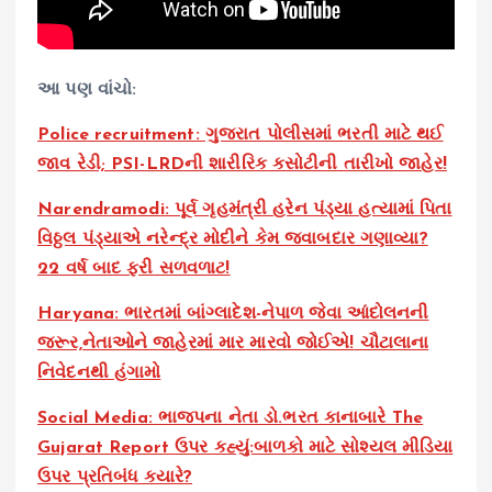
આ પણ વાંચો:
Police recruitment: ગુજરાત પોલીસમાં ભરતી માટે થઈ
જાવ રેડી; PSI-LRDની શારીરિક કસોટીની તારીખો જાહેર!
Narendramodi: પૂર્વ ગૃહમંત્રી હરેન પંડ્યા હત્યામાં પિતા
વિઠ્ઠલ પંડ્યાએ નરેન્દ્ર મોદીને કેમ જવાબદાર ગણાવ્યા?
22 વર્ષ બાદ ફરી સળવળાટ!
Haryana: ભારતમાં બાંગ્લાદેશ-નેપાળ જેવા આંદોલનની
જરૂર,નેતાઓને જાહેરમાં માર મારવો જોઈએ! ચૌટાલાના
નિવેદનથી હંગામો
Social Media: ભાજપના નેતા ડો.ભરત કાનાબારે The
Gujarat Report ઉપર કહ્યું:બાળકો માટે સોશ્યલ મીડિયા
ઉપર પ્રતિબંધ ક્યારે?