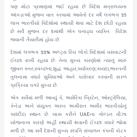
પણ મોટા પ્રમાણમાં જઈ રહયા છે વિદેશ મંત્રાલયના
આંકડાઓ મુજબ વાત કરવામાં આવેતો દર વર્ષે લગભગ 25
લાખ ભારતીયો વિદેશોમાં સ્થાયી થવા માટે દેશ છોડી રહયા
છે સર્વે મુજબ દર 5માંથી એક ધનાઢ્ય વ્યક્તિ વિદેશ
જવાની તૈયારીમાં હોય છે.
દેશમાં લગભગ 22% અલ્ટ્રા રિચ લોકો વિદેશમાં વસવાટની
ઈચ્છા રાખી રહયા છે. તેના મુખ્ય કારણોમાં ત્યાનું સારું
જીવન સ્તર,સ્વચ્છતા,શુદ્ધ આહાર,પર્યાવરણ,કાયદા,ભારતની
તુલનામા વધારે સુવિધાઓ અને કારોબાર કરવાની સરળ
પ્રક્રિયા વગરે મુખ્ય છે.
એક સર્વેમાં મળી આવ્યું કે, અમેરિકા બ્રિટેન, ઓસ્ટ્રેલિયા,
કેનેડા અને સંયુક્ત અરબ અમીરાત અમીર ભારતીયોનું
પસંદીદા સ્થાન છે. ખાસ કરીને UAEના ગોલ્ડન વીઝા
યોજનાના કારણે અહીં સ્થાયી થવાની ઈચ્છા વધારે જોવા
મળી છે. આ સર્વે દેશની મુખ્ય સંપત્તિ સંચાલન કંપની કોટક