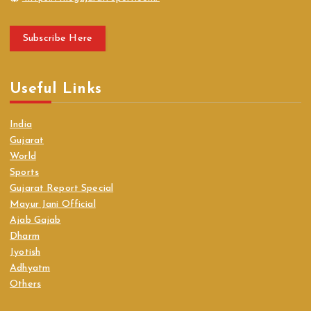
Subscribe Here
Useful Links
India
Gujarat
World
Sports
Gujarat Report Special
Mayur Jani Official
Ajab Gajab
Dharm
Jyotish
Adhyatm
Others