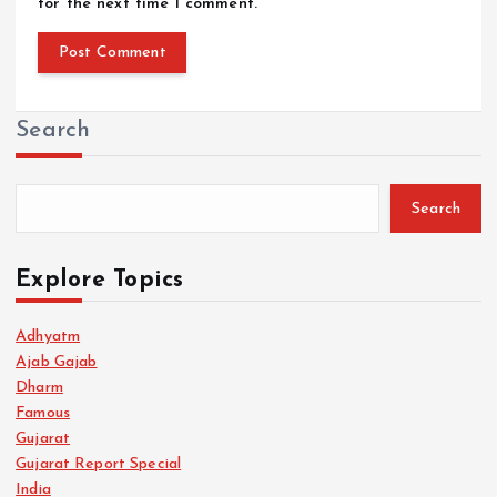
for the next time I comment.
Search
Search
Explore Topics
Adhyatm
Ajab Gajab
Dharm
Famous
Gujarat
Gujarat Report Special
India