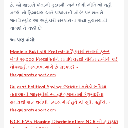
છે. જો શાસકો પોતાની હઠધર્મી અને લોભી નીતિઓ નહીં
બદલે, તો હિમાચલ અને પંજાબની બોર્ડર પર થનારો
જનવિસ્ફોટ આ અહંકારી સરકારોના પાયા હચમચાવી
નાખશે તે નક્કી છે.
આ પણ વાંચો:
Manipur Kuki SIR Protest: મણિપુરમાં સત્તાનો ક્રૂર
ખેલ! પ૯,૦૦૦ વિસ્થાપિતોને મતાધિકારથી વંચિત રાખીને કઈ
લોકશાહી બચાવવા માંગે છે સરકાર? –
thegujaratreport.com
Gujarat Political Spying: જનતાના કરોડો રૂપિયા
નેતાઓની જાસૂસીમાં સ્વાહા! ગુજરાતમાં કેશુભાઈના
સમયથી શરૂ થયેલી ‘સ્પાય ગેમ’ હવે AI સુધી પહોંચી –
thegujaratreport.com
NCR EWS Housing Discrimination: NCR ની હાઇફાઇ