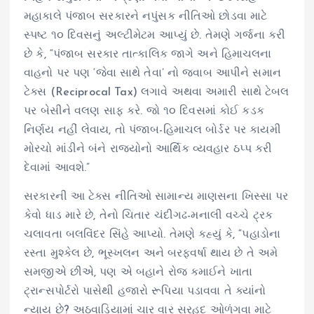
મહાકાલે પંજાબ સરકારને નપુંસક નીતિઓ છોડવા માટે
સ્પષ્ટ ૧૦ દિવસનું અલ્ટીમેટમ આપ્યું છે. તેમણે ગર્જના કરી
છે કે, “પંજાબ સરકાર તાત્કાલિક જાગે અને હિમાચલના
વાહનો પર પણ ‘જેવા સાથે તેવા’ નો જવાબ આપીને સમાન
ટેક્સ (Reciprocal Tax) લગાવે અથવા અમારી સાથે ટેબલ
પર બેસીને વલણ સાફ કરે. જો ૧૦ દિવસમાં કોઈ કડક
નિર્ણય નહીં લેવાય, તો પંજાબ-હિમાચલ બોર્ડર પર કાયમી
મોરચો માંડીને બંને રાજ્યોનો આર્થિક વ્યવહાર ઠપ્પ કરી
દેવામાં આવશે.”
સરકારની આ ટેક્સ નીતિઓ સામાન્ય માણસના ખિસ્સા પર
કેવો ધાડ મારે છે, તેનો ચિતાર ચંદીગઢ-મનાલી વચ્ચે ટ્રક
ચલાવતા બલવિંદર સિંહે આપ્યો. તેમણે કહ્યું કે, “પહાડોના
રસ્તા મુશ્કેલ છે, ભૂસ્ખલન અને બરફવર્ષા થાય છે તે અમે
સમજીએ છીએ, પણ એ બહાને રોજ કમાઈને ખાતા
ટ્રાન્સપોર્ટરો પાસેથી હજારો રૂપિયા પડાવવા તે ક્યાંનો
ન્યાય છે? અઠવાડિયામાં ચાર વાર સરહદ ઓળંગવા માટે