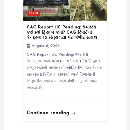
India
CAG Report UC Pending: ₹54,282
કરોડનો હિસાબ ક્યાં? CAG રિપોર્ટમાં
કેન્દ્રના 15 મંત્રાલયો પર ગંભીર સવાલ
August 6, 2026
CAG Report UC Pending: ભારતના
નિયંત્રક અને મહાલેખા પરીક્ષક (CAG) દ્વારા
રજૂ કરાયેલી તાજેતરની ઓડિટ રિપોર્ટમાં કેન્દ્ર
સરકારના વિવિધ મંત્રાલયો અને વિભાગોની
નાણાકીય વ્યવસ્થા અંગે ગંભીર મુદ્દાઓ સામે
આવ્યા છે.…
Continue reading