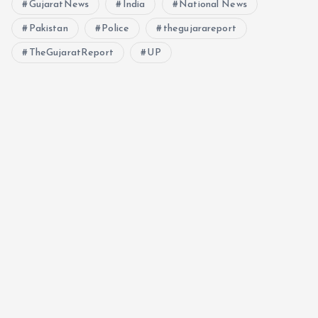
GujaratNews
India
National News
Pakistan
Police
thegujarareport
TheGujaratReport
UP