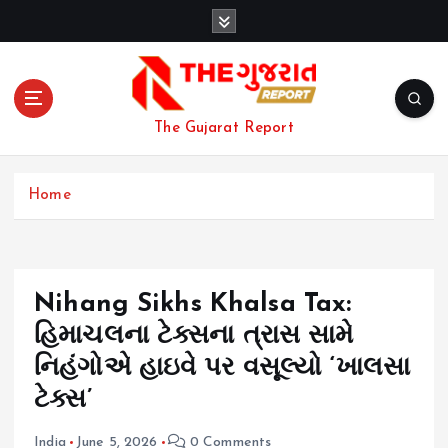
S
k
i
p
t
o
The Gujarat Report
c
o
n
Home
t
e
n
t
Nihang Sikhs Khalsa Tax:
હિમાચલના ટેક્સના ત્રાસ સામે
નિહંગોએ હાઇવે પર વસૂલ્યો ‘ખાલસા
ટેક્સ’
India
June 5, 2026
0 Comments