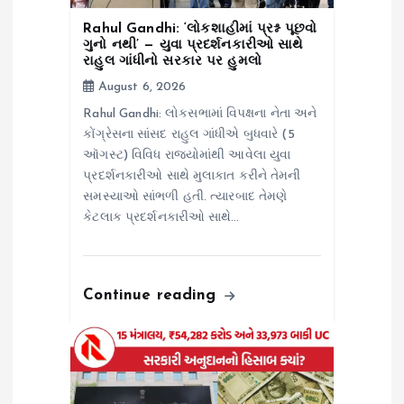
o
Rahul Gandhi: ‘લોકશાહીમાં પ્રશ્ન પૂછવો
ગુનો નથી’ — યુવા પ્રદર્શનકારીઓ સાથે
રાહુલ ગાંધીનો સરકાર પર હુમલો
n
August 6, 2026
Rahul Gandhi: લોકસભામાં વિપક્ષના નેતા અને
કોંગ્રેસના સાંસદ રાહુલ ગાંધીએ બુધવારે (5
ઑગસ્ટ) વિવિધ રાજ્યોમાંથી આવેલા યુવા
પ્રદર્શનકારીઓ સાથે મુલાકાત કરીને તેમની
સમસ્યાઓ સાંભળી હતી. ત્યારબાદ તેમણે
કેટલાક પ્રદર્શનકારીઓ સાથે…
Continue reading