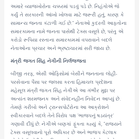
અમારે વ્યાજખોરોના ચક્કરમાં પડવું પડે છે. નિહંગોએ જે
કર્યું તે સરકારની આંખો ખોલવા માટે જરૂરી હતું, કારણ કે
સામાન્ય જનતા કંટાળી ગઈ છે.” નેતાઓ કુદરતી આફતોના
સમારકામના નામે જનતા પાસેથી ટેક્સ વસૂલે છે, પરંતુ એ
કરોડો રૂપિયા રસ્તાના સમારકામમાં વપરાવાને બદલે
નેતાઓના પ્રચાર અને ભ્રષ્ટાચારમાં સરી જાય છે.
મંત્રી જગત સિંહ નેગીની નિર્લજ્જતા
બીજી તરફ, એસી ઓફિસોમાં બેસીને જનતાના લોહી-
પરસેવાના પૈસા પર જલસા કરતા હિમાચલ પ્રદેશના
મહેસૂલ મંત્રી જગત સિંહ નેગીએ આ ગંભીર મુદ્દા પર
અત્યંત શરમજનક અને સંવેદનહીન નિવેદન આપ્યું છે.
તેમણે ગરીબો અને ટ્રાન્સપોર્ટરોના આ આક્રોશને
સ્વીકારવાને બદલે તેને વિરોધ પક્ષ ‘ભાજપનું ષડયંત્ર’
ગણાવી દીધું છે. નેગીએ બણગાં ફૂંકતા કહ્યું કે, “રાજ્યને
ટેક્સ વસૂલવાનો પૂરો અધિકાર છે અને ભાજપ કેટલાક