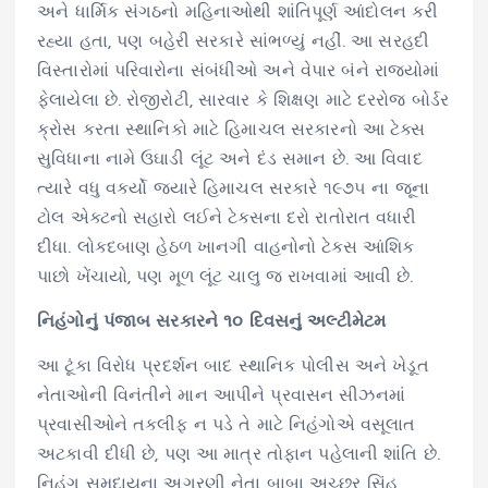
અને ધાર્મિક સંગઠનો મહિનાઓથી શાંતિપૂર્ણ આંદોલન કરી
રહ્યા હતા, પણ બહેરી સરકારે સાંભળ્યું નહીં. આ સરહદી
વિસ્તારોમાં પરિવારોના સંબંધીઓ અને વેપાર બંને રાજ્યોમાં
ફેલાયેલા છે. રોજીરોટી, સારવાર કે શિક્ષણ માટે દરરોજ બોર્ડર
ક્રોસ કરતા સ્થાનિકો માટે હિમાચલ સરકારનો આ ટેક્સ
સુવિધાના નામે ઉઘાડી લૂંટ અને દંડ સમાન છે. આ વિવાદ
ત્યારે વધુ વકર્યો જ્યારે હિમાચલ સરકારે ૧૯૭૫ ના જૂના
ટોલ એક્ટનો સહારો લઈને ટેક્સના દરો રાતોરાત વધારી
દીધા. લોકદબાણ હેઠળ ખાનગી વાહનોનો ટેક્સ આંશિક
પાછો ખેંચાયો, પણ મૂળ લૂંટ ચાલુ જ રાખવામાં આવી છે.
નિહંગોનું પંજાબ સરકારને ૧૦ દિવસનું અલ્ટીમેટમ
આ ટૂંકા વિરોધ પ્રદર્શન બાદ સ્થાનિક પોલીસ અને ખેડૂત
નેતાઓની વિનંતીને માન આપીને પ્રવાસન સીઝનમાં
પ્રવાસીઓને તકલીફ ન પડે તે માટે નિહંગોએ વસૂલાત
અટકાવી દીધી છે, પણ આ માત્ર તોફાન પહેલાની શાંતિ છે.
નિહંગ સમુદાયના અગ્રણી નેતા બાબા અચ્છર સિંહ