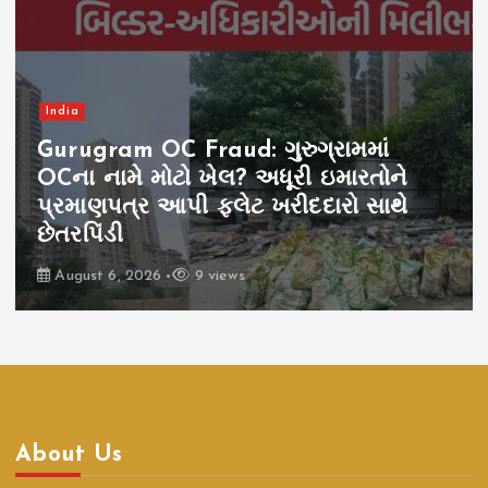
India
Rahul Gandhi Prayagraj:
પ્રયાગરાજમાં રાહુલ ગાંધીના કાર્યક્રમ પર
વિવાદ, ગ્રાઉન્ડ બુકિંગ રદ થતાં રાજકીય
ઘમાસાણ
August 6, 2026
6 views
About Us