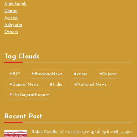
Ajab Gajab
Dharm
Jyotish
Adhyatm
Others
Tag Clouds
BJP
BreakingNews
crime
Gujarat
GujaratNews
India
National News
TheGujaratReport
Recent Post
Rahul Gandhi: ‘લોકશાહીમાં પ્રશ્ન પૂછવો ગુનો નથી’ — યુવા