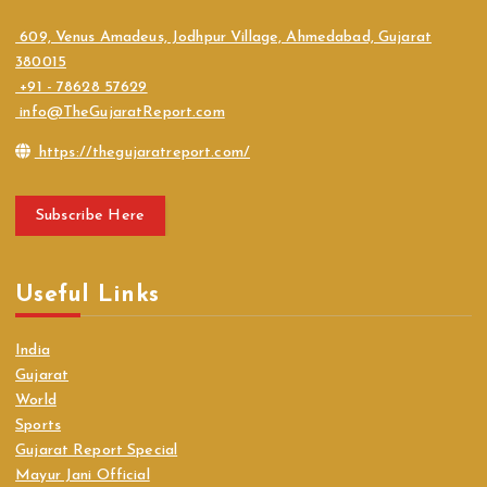
609, Venus Amadeus, Jodhpur Village, Ahmedabad, Gujarat
380015
+91 - 78628 57629
info@TheGujaratReport.com
https://thegujaratreport.com/
Subscribe Here
Useful Links
India
Gujarat
World
Sports
Gujarat Report Special
Mayur Jani Official