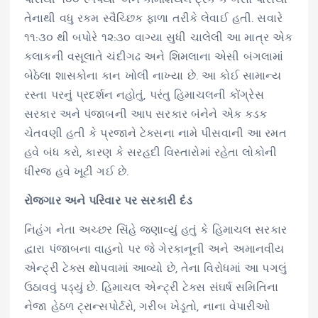
તેનાથી વધુ રકમ સ્વૈચ્છિક ફાળા તરીકે લેવાઈ હતી. સવારે
૧૧:૩૦ થી બપોરે ૧૨:૩૦ વાગ્યા સુધી ચાલેલી આ માત્ર એક
કલાકની વસૂલાતે ચંદીગઢ અને શિમલાના એસી બંગલામાં
બેઠેલા શાસકોના કાન ખોલી નાખ્યા છે. આ કોઈ સામાન્ય
રસ્તા પરનું પ્રદર્શન નહોતું, પરંતુ હિમાચલની કોંગ્રેસ
સરકાર અને પંજાબની આપ સરકાર બંનેને એક કડક
ચેતવણી હતી કે પ્રજાને ટેક્સના નામે પીસવાની આ રમત
હવે બંધ કરો, કારણ કે સરહદી વિસ્તારોમાં રહેતા લોકોની
ધીરજ હવે ખૂટી ગઈ છે.
રોજગાર અને પરિવાર પર સરકારી દંડ
નિહંગ નેતા અચ્છર સિંહે જણાવ્યું હતું કે હિમાચલ સરકાર
દ્વારા પંજાબના વાહનો પર જે ગેરકાનૂની અને અમાનવીય
એન્ટ્રી ટેક્સ થોપવામાં આવ્યો છે, તેના વિરોધમાં આ પગલું
ઉઠાવવું પડ્યું છે. હિમાચલ એન્ટ્રી ટેક્સ સંઘર્ષ સમિતિના
નેજા હેઠળ ટ્રાન્સપોર્ટરો, ગરીબ ખેડૂતો, નાના વેપારીઓ