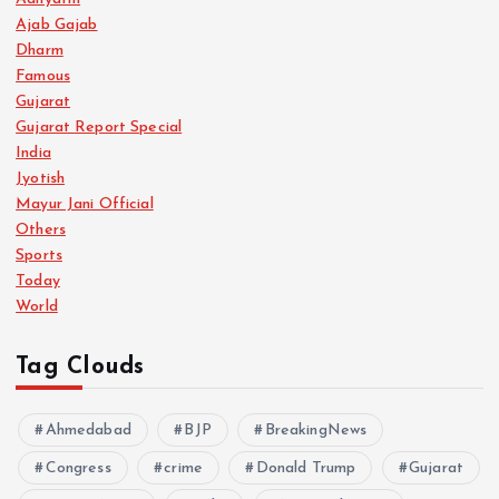
Ajab Gajab
Dharm
Famous
Gujarat
Gujarat Report Special
India
Jyotish
Mayur Jani Official
Others
Sports
Today
World
Tag Clouds
Ahmedabad
BJP
BreakingNews
Congress
crime
Donald Trump
Gujarat