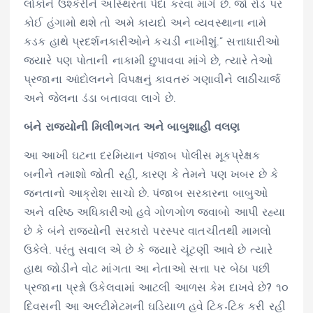
લોકોને ઉશ્કેરીને અસ્થિરતા પેદા કરવા માંગે છે. જો રોડ પર
કોઈ હંગામો થશે તો અમે કાયદો અને વ્યવસ્થાના નામે
કડક હાથે પ્રદર્શનકારીઓને કચડી નાખીશું.” સત્તાધારીઓ
જ્યારે પણ પોતાની નાકામી છુપાવવા માંગે છે, ત્યારે તેઓ
પ્રજાના આંદોલનને વિપક્ષનું કાવતરું ગણાવીને લાઠીચાર્જ
અને જેલના ડંડા બતાવવા લાગે છે.
બંને રાજ્યોની મિલીભગત અને બાબુશાહી વલણ
આ આખી ઘટના દરમિયાન પંજાબ પોલીસ મૂકપ્રેક્ષક
બનીને તમાશો જોતી રહી, કારણ કે તેમને પણ ખબર છે કે
જનતાનો આક્રોશ સાચો છે. પંજાબ સરકારના બાબુઓ
અને વરિષ્ઠ અધિકારીઓ હવે ગોળગોળ જવાબો આપી રહ્યા
છે કે બંને રાજ્યોની સરકારો પરસ્પર વાતચીતથી મામલો
ઉકેલે. પરંતુ સવાલ એ છે કે જ્યારે ચૂંટણી આવે છે ત્યારે
હાથ જોડીને વોટ માંગતા આ નેતાઓ સત્તા પર બેઠા પછી
પ્રજાના પ્રશ્નો ઉકેલવામાં આટલી આળસ કેમ દાખવે છે? ૧૦
દિવસની આ અલ્ટીમેટમની ઘડિયાળ હવે ટિક-ટિક કરી રહી