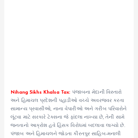
Nihang Sikhs Khalsa Tax:
પંજાબના મેદાની વિસ્તારો
અને હિમાચલ પ્રદેશની પહાડીઓ વચ્ચે અવરજવર કરતા
સામાન્ય પ્રવાસીઓ, નાના વેપારીઓ અને ગરીબ પરિવારોને
લૂંટવા માટે સરકારે ટેક્સના જે ફાંદલા નાખ્યા છે, તેની સામે
જનતાનો આક્રોશ હવે હિંસક વિરોધમાં બદલાવા લાગ્યો છે.
પંજાબ અને હિમાચલને જોડતા કીરતપુર સાહિબ-મનાલી