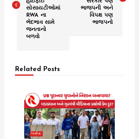
હાઇફાઇ
સરકાર પણ
સોસાયટીઓમાં
ભાજપની અને
t
RWA ના
વિપક્ષ પણ
ભેદભાવ સામે
ભાજપનો
n
જનતાનો
બળવો
a
v
Related Posts
i
g
a
t
i
India