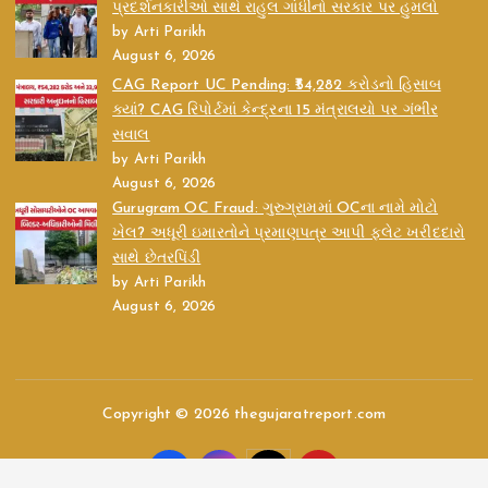
પ્રદર્શનકારીઓ સાથે રાહુલ ગાંધીનો સરકાર પર હુમલો
by Arti Parikh
August 6, 2026
CAG Report UC Pending: ₹54,282 કરોડનો હિસાબ
ક્યાં? CAG રિપોર્ટમાં કેન્દ્રના 15 મંત્રાલયો પર ગંભીર
સવાલ
by Arti Parikh
August 6, 2026
Gurugram OC Fraud: ગુરુગ્રામમાં OCના નામે મોટો
ખેલ? અધૂરી ઇમારતોને પ્રમાણપત્ર આપી ફ્લેટ ખરીદદારો
સાથે છેતરપિંડી
by Arti Parikh
August 6, 2026
Copyright © 2026 thegujaratreport.com