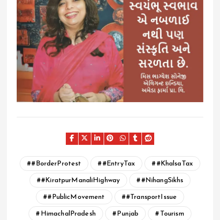
#BorderProtest
#EntryTax
#KhalsaTax
#KiratpurManaliHighway
#NihangSikhs
#PublicMovement
#TransportIssue
HimachalPradesh
Punjab
Tourism