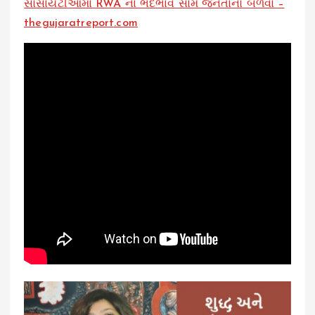
સોસાયટીઓમાં RWA ના ભેદભાવ સામે જનતાનો બળવો –
thegujaratreport.com