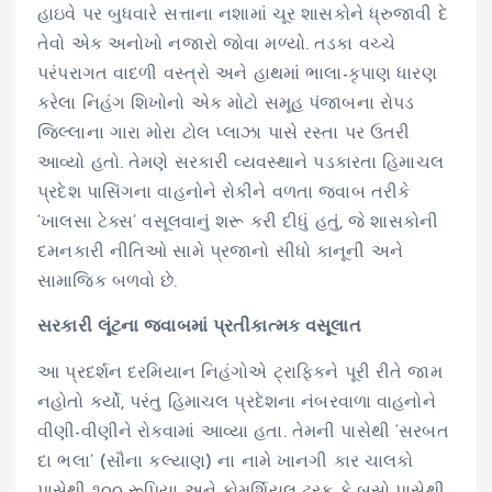
હાઇવે પર બુધવારે સત્તાના નશામાં ચૂર શાસકોને ધ્રુજાવી દે
તેવો એક અનોખો નજારો જોવા મળ્યો. તડકા વચ્ચે
પરંપરાગત વાદળી વસ્ત્રો અને હાથમાં ભાલા-કૃપાણ ધારણ
કરેલા નિહંગ શિખોનો એક મોટો સમૂહ પંજાબના રોપડ
જિલ્લાના ગારા મોરા ટોલ પ્લાઝા પાસે રસ્તા પર ઉતરી
આવ્યો હતો. તેમણે સરકારી વ્યવસ્થાને પડકારતા હિમાચલ
પ્રદેશ પાસિંગના વાહનોને રોકીને વળતા જવાબ તરીકે
‘ખાલસા ટેક્સ’ વસૂલવાનું શરૂ કરી દીધું હતું, જે શાસકોની
દમનકારી નીતિઓ સામે પ્રજાનો સીધો કાનૂની અને
સામાજિક બળવો છે.
સરકારી લૂંટના જવાબમાં પ્રતીકાત્મક વસૂલાત
આ પ્રદર્શન દરમિયાન નિહંગોએ ટ્રાફિકને પૂરી રીતે જામ
નહોતો કર્યો, પરંતુ હિમાચલ પ્રદેશના નંબરવાળા વાહનોને
વીણી-વીણીને રોકવામાં આવ્યા હતા. તેમની પાસેથી ‘સરબત
દા ભલા’ (સૌના કલ્યાણ) ના નામે ખાનગી કાર ચાલકો
પાસેથી ૧૦૦ રૂપિયા અને કોમર્શિયલ ટ્રક કે બસો પાસેથી