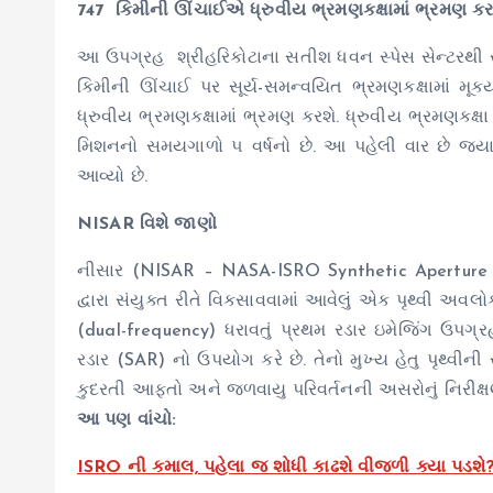
747 કિમીની ઊંચાઈએ ધ્રુવીય ભ્રમણકક્ષામાં ભ્રમણ કર
આ ઉપગ્રહ શ્રીહરિકોટાના સતીશ ધવન સ્પેસ સેન્ટરથી સાંજ
કિમીની ઊંચાઈ પર સૂર્ય-સમન્વયિત ભ્રમણકક્ષામાં મૂક
ધ્રુવીય ભ્રમણકક્ષામાં ભ્રમણ કરશે. ધ્રુવીય ભ્રમણકક્ષ
મિશનનો સમયગાળો ૫ વર્ષનો છે. આ પહેલી વાર છે જ્યારે 
આવ્યો છે.
NISAR વિશે જાણો
નીસાર
(NISAR
–
NASA-ISRO
Synthetic
Aperture
દ્વારા
સંયુક્ત
રીતે
વિકસાવવામાં
આવેલું
એક
પૃથ્વી
અવલો
(dual-frequency)
ધરાવતું
પ્રથમ
રડાર
ઇમેજિંગ
ઉપગ્ર
રડાર
(SAR)
નો
ઉપયોગ
કરે
છે.
તેનો
મુખ્ય
હેતુ
પૃથ્વીની
કુદરતી
આફતો
અને
જળવાયુ
પરિવર્તનની
અસરોનું
નિરીક્
આ પણ વાંચો:
ISRO ની કમાલ, પહેલા જ શોધી કાઢશે વીજળી ક્યા પડશે?,