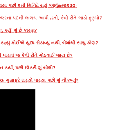
 થયા પછી 9મી મિનિટે થયું આવું&#8230;
નેજરના પદની લાલચ આપી હતી, કેવી રીતે ભાંડો ફૂટ્યો?
ર્યું, શું છે કારણ?
 કહ્યું કોઈએ યુધ્ધ રોકાવ્યું નથી, બેમાંથી સાચુ કોણ?
પાડતાં જ કેવી રીતે ગોઠવાઈ જાય છે?
ર્યા, પછી છોકરી શું બોલી?
 મુસાફરે રાડ્યો પાડ્યા પછી શું નીકળ્યું?