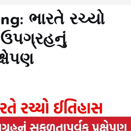
g: ભારતે રચ્યો
ઉપગ્રહનું
્ષેપણ