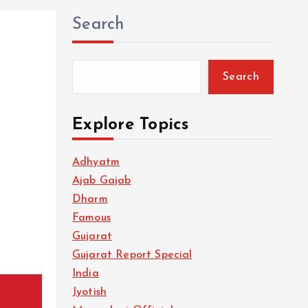
Search
Search
Explore Topics
Adhyatm
Ajab Gajab
Dharm
Famous
Gujarat
Gujarat Report Special
India
Jyotish