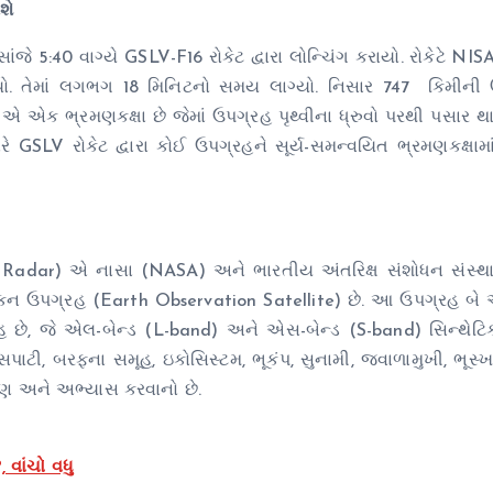
શે
ે 5:40 વાગ્યે GSLV-F16 રોકેટ દ્વારા લોન્ચિંગ કરાયો. રોકેટે NIS
્યો. તેમાં લગભગ 18 મિનિટનો સમય લાગ્યો.
નિસાર 747 કિમીની
ા એ એક ભ્રમણકક્ષા છે જેમાં ઉપગ્રહ પૃથ્વીના ધ્રુવો પરથી પસાર 
GSLV રોકેટ દ્વારા કોઈ ઉપગ્રહને સૂર્ય-સમન્વયિત ભ્રમણકક્ષામાં
Radar)
એ
નાસા
(NASA)
અને
ભારતીય
અંતરિક્ષ
સંશોધન
સંસ્થ
કન
ઉપગ્રહ
(Earth
Observation
Satellite)
છે.
આ
ઉપગ્રહ
બે
હ
છે,
જે
એલ-બેન્ડ
(L-band)
અને
એસ-બેન્ડ
(S-band)
સિન્થેટિ
સપાટી,
બરફના
સમૂહ,
ઇકોસિસ્ટમ,
ભૂકંપ,
સુનામી,
જ્વાળામુખી,
ભૂસ્
ષણ
અને
અભ્યાસ
કરવાનો
છે.
 વાંચો વધુ