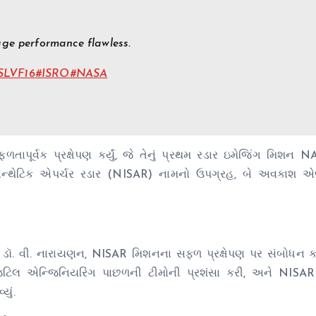
age performance flawless.
SLVF16
#ISRO
#NASA
ૂર્વક પ્રક્ષેપણ કર્યું, જે તેનું પ્રથમ રડાર ઇમેજિંગ મિશન N
O સિન્થેટિક એપર્ચર રડાર (NISAR) નામનો ઉપગ્રહ, બે અવકાશ
ર, ડૉ. વી. નારાયણન, NISAR મિશનના સફળ પ્રક્ષેપણ પર સંબોધન કર્ય
ટિલ એન્જિનિયરિંગ પાછળની ટીમોની પ્રશંસા કરી, અને NISAR ન
યું.