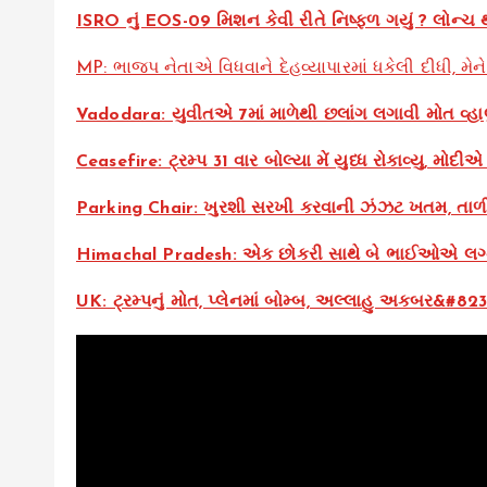
ISRO નું EOS-09 મિશન કેવી રીતે નિષ્ફળ ગયું ? લોન્ચ
MP: ભાજપ નેતાએ વિધવાને દેહવ્યાપારમાં ધકેલી દીધી, મે
Vadodara: યુવીતએ 7માં માળેથી છલાંગ લગાવી મોત વ્હાલુ ક
Ceasefire: ટ્રમ્પ 31 વાર બોલ્યા મેં યુધ્ધ રોકાવ્યુ, મોદીએ
Parking Chair: ખુરશી સરખી કરવાની ઝંઝટ ખતમ, તાળી 
Himachal Pradesh: એક છોકરી સાથે બે ભાઈઓએ લગ્ન ક
UK: ટ્રમ્પનું મોત, પ્લેનમાં બોમ્બ, અલ્લાહુ અકબર&#8230;