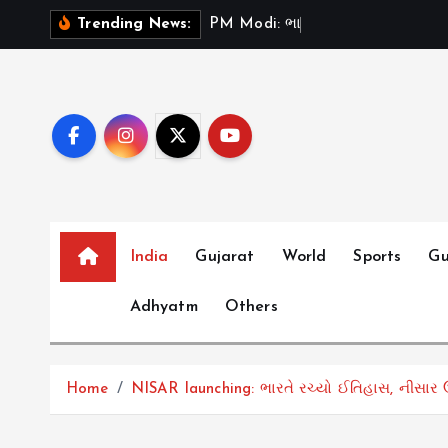
S
P
M
M
o
d
i
:
ભ
ર
ત
મ
ન
ત
Trending News:
k
i
p
t
o
c
o
n
t
India
Gujarat
World
Sports
Gu
e
Adhyatm
Others
n
t
Home
NISAR launching: ભારતે રચ્યો ઈતિહાસ, નીસાર ઉપ