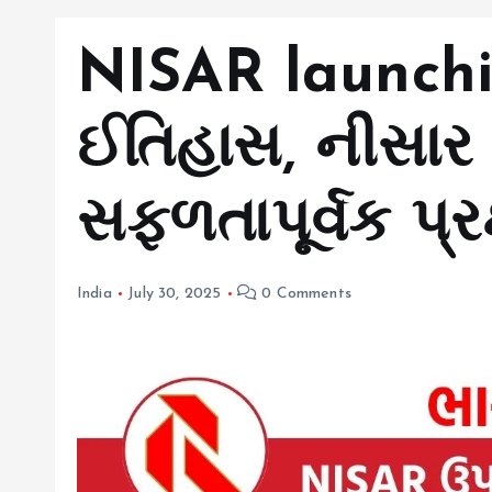
NISAR launchin
ઈતિહાસ, નીસાર 
સફળતાપૂર્વક પ્રક
India
July 30, 2025
0 Comments