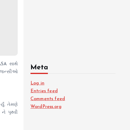
ASA સાથે
Meta
 એજન્સીઓ
Log in
Entries feed
Comments feed
ું. તેમણે
WordPress.org
ે પૃથ્વી