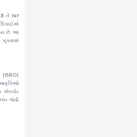
AR ને 747
 ઊંચાઈએ
થાય છે. આ
 મૂકવામાં
ા
(ISRO)
આવૃત્તિઓ
ક
એપર્ચર
ખલન
જેવી