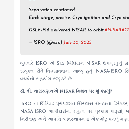
Separation confirmed
Each stage, precise. Cryo ignition and Cryo st
GSLV-F16 delivered NISAR to orbit.
#NISAR
#G
— ISRO (@isro)
July 30, 2025
બુધવારે ISRO એ $1.5 બિલિયન NISAR ઉપગ્રહનું સફળતાપ
સંયુક્ત રીતે વિકસાવવામાં આવ્યું હતું. NASA-ISR
વચ્ચેનો સહયોગ રજૂ કરે છે.
ડૉ. વી. નારાયણનએ NISAR મિશન પર શું કહ્યું?
ISRO ના લિક્વિડ પ્રોપલ્શન સિસ્ટમ્સ સેન્ટરના ડિરેક્ટ
NASA-ISRO ભાગીદારીના મહત્વ પર પ્રકાશ પાડ્યો, જ
નિરીક્ષણ અને આપત્તિ વ્યવસ્થાપનમાં એક મોટું પગલું ગણાવ્