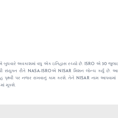
ધવારે અવકાશમાં વધુ એક ઇતિહાસ રચ્યો છે. ISRO એ 30 જુલાઈ
ટરથી સંયુક્ત રીતે NASA-ISROએ NISAR મિશન લોન્ચ કર્યું છે. 
 પૃથ્વી પર નજર રાખવાનું કામ કરશે. તેને NISAR નામ આપવામાં આવ
ાં મૂકશે.