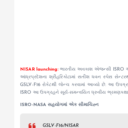
NISAR launching:
ભારતીય અવકાશ એજન્સી ISRO એ બુ
આંધ્રપ્રદેશના શ્રીહરિકોટામાં સતીશ ધવન સ્પેસ સેન્
GSLV-F16 રોકેટથી લોન્ચ કરવામાં આવ્યો છે. આ ઉપગ્રહ
ISRO આ ઉપગ્રહને સૂર્ય-સમન્વયિત ધ્રુવીય ભ્રમણકક્ષામ
ISRO-NASA સહયોગમાં એક સીમાચિહ્ન
GSLV-F16/NISAR