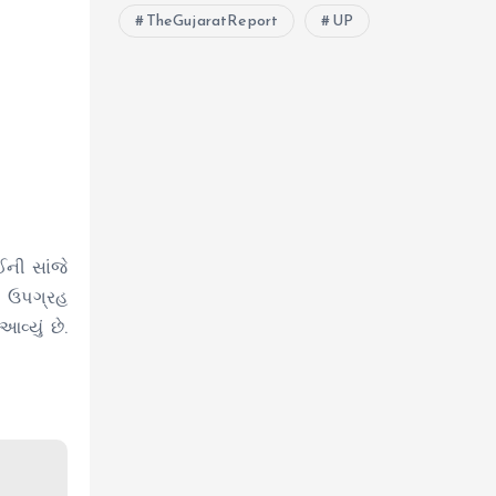
TheGujaratReport
UP
ની સાંજે
આ ઉપગ્રહ
્યું છે.