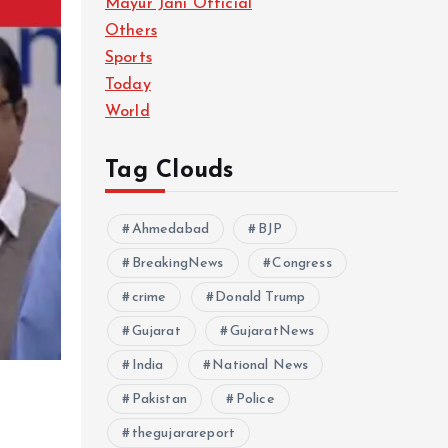
Mayur Jani Official
Others
Sports
Today
World
Tag Clouds
Ahmedabad
BJP
BreakingNews
Congress
crime
Donald Trump
Gujarat
GujaratNews
India
National News
Pakistan
Police
thegujarareport