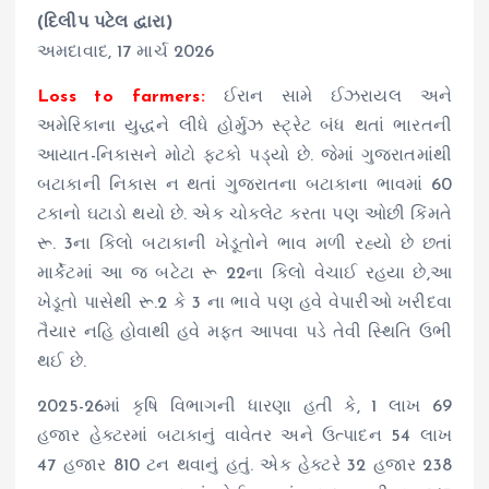
(દિલીપ પટેલ દ્વારા)
અમદાવાદ, 17 માર્ચ 2026
Loss to farmers:
ઈરાન સામે ઈઝરાયલ અને
અમેરિકાના યુદ્ધને લીધે હોર્મુઝ સ્ટ્રેટ બંધ થતાં ભારતની
આયાત-નિકાસને મોટો ફટકો પડ્‌યો છે. જેમાં ગુજરાતમાંથી
બટાકાની નિકાસ ન થતાં ગુજરાતના બટાકાના ભાવમાં 60
ટકાનો ઘટાડો થયો છે. એક ચોકલેટ કરતા પણ ઓછી કિંમતે
રૂ. 3ના કિલો બટાકાની ખેડૂતોને ભાવ મળી રહ્યો છે છતાં
માર્કેટમાં આ જ બટેટા રૂ 22ના કિલો વેચાઈ રહયા છે,આ
ખેડૂતો પાસેથી રૂ.2 કે 3 ના ભાવે પણ હવે વેપારીઓ ખરીદવા
તૈયાર નહિ હોવાથી હવે મફત આપવા પડે તેવી સ્થિતિ ઉભી
થઈ છે.
2025-26માં કૃષિ વિભાગની ધારણા હતી કે, 1 લાખ 69
હજાર હેક્ટરમાં બટાકાનું વાવેતર અને ઉત્પાદન 54 લાખ
47 હજાર 810 ટન થવાનું હતું. એક હેક્ટરે 32 હજાર 238