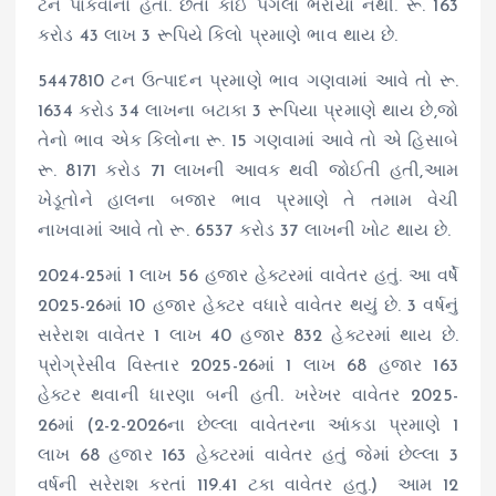
ટન પાકવાના હતા. છતાં કોઈ પગલાં ભરાયા નથી. રૂ. 163
કરોડ 43 લાખ 3 રૂપિયે કિલો પ્રમાણે ભાવ થાય છે.
5447810 ટન ઉત્પાદન પ્રમાણે ભાવ ગણવામાં આવે તો રૂ.
1634 કરોડ 34 લાખના બટાકા 3 રૂપિયા પ્રમાણે થાય છે,જો
તેનો ભાવ એક કિલોના રૂ. 15 ગણવામાં આવે તો એ હિસાબે
રૂ. 8171 કરોડ 71 લાખની આવક થવી જોઈતી હતી,આમ
ખેડૂતોને હાલના બજાર ભાવ પ્રમાણે તે તમામ વેચી
નાખવામાં આવે તો રૂ. 6537 કરોડ 37 લાખની ખોટ થાય છે.
2024-25માં 1 લાખ 56 હજાર હેક્ટરમાં વાવેતર હતું. આ વર્ષે
2025-26માં 10 હજાર હેક્ટર વધારે વાવેતર થયું છે. 3 વર્ષનું
સરેરાશ વાવેતર 1 લાખ 40 હજાર 832 હેક્ટરમાં થાય છે.
પ્રોગ્રેસીવ વિસ્તાર 2025-26માં 1 લાખ 68 હજાર 163
હેક્ટર થવાની ધારણા બની હતી. ખરેખર વાવેતર 2025-
26માં (2-2-2026ના છેલ્લા વાવેતરના આંકડા પ્રમાણે 1
લાખ 68 હજાર 163 હેક્ટરમાં વાવેતર હતું જેમાં છેલ્લા 3
વર્ષની સરેરાશ કરતાં 119.41 ટકા વાવેતર હતુ.) આમ 12