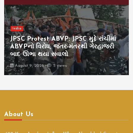
India
Rahul Gandhi Prayagraj: ગટરનું
પાણી, કાદવ છતાં ઉમટ્યા હજારો
વિદ્યાર્થીઓ, પ્રયાગરાજમાં રાહુલ ગાંધીનો
3D ફોર્મ્યુલા ચર્ચામાં
August 9, 2026
7 views
About Us