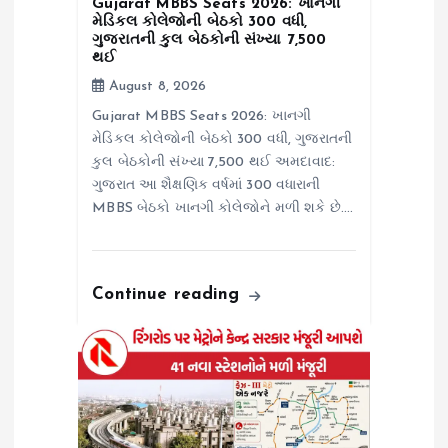
n
Gujarat MBBS Seats 2026: ખાનગી
મેડિકલ કોલેજોની બેઠકો 300 વધી,
ગુજરાતની કુલ બેઠકોની સંખ્યા 7,500
થઈ
August 8, 2026
Gujarat MBBS Seats 2026: ખાનગી
મેડિકલ કોલેજોની બેઠકો 300 વધી, ગુજરાતની
કુલ બેઠકોની સંખ્યા 7,500 થઈ અમદાવાદ:
ગુજરાત આ શૈક્ષણિક વર્ષમાં 300 વધારાની
MBBS બેઠકો ખાનગી કોલેજોને મળી શકે છે.…
Continue reading