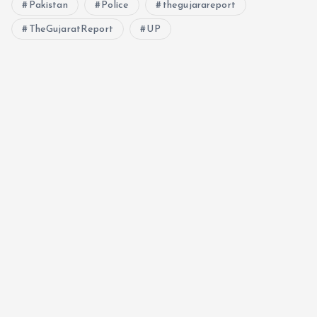
Pakistan
Police
thegujarareport
TheGujaratReport
UP