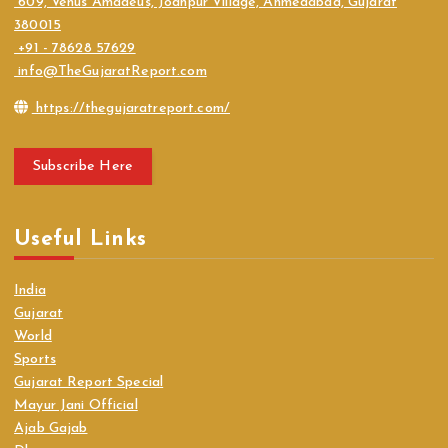
609, Venus Amadeus, Jodhpur Village, Ahmedabad, Gujarat
380015
+91 - 78628 57629
info@TheGujaratReport.com
https://thegujaratreport.com/
Subscribe Here
Useful Links
India
Gujarat
World
Sports
Gujarat Report Special
Mayur Jani Official
Ajab Gajab