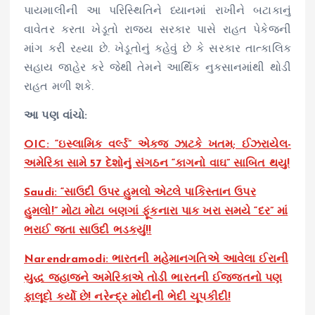
પાયમાલીની આ પરિસ્થિતિને ધ્યાનમાં રાખીને બટાકાનું
વાવેતર કરતા ખેડૂતો રાજ્ય સરકાર પાસે રાહત પેકેજની
માંગ કરી રહ્યા છે. ખેડૂતોનું કહેવું છે કે સરકાર તાત્કાલિક
સહાય જાહેર કરે જેથી તેમને આર્થિક નુકસાનમાંથી થોડી
રાહત મળી શકે.
આ પણ વાંચો:
OIC: “ઇસ્લામિક વર્લ્ડ” એકજ ઝાટકે ખતમ; ઈઝરાયેલ-
અમેરિકા સામે 57 દેશોનું સંગઠન “કાગનો વાઘ” સાબિત થયુ!
Saudi: “સાઉદી ઉપર હુમલો એટલે પાકિસ્તાન ઉપર
હુમલો!” મોટા મોટા બણગાં ફૂંકનારા પાક ખરા સમયે “દર” માં
ભરાઈ જતા સાઉદી ભડકયું!!
Narendramodi: ભારતની મહેમાનગતિએ આવેલા ઈરાની
યુદ્ધ જહાજને અમેરિકાએ તોડી ભારતની ઈજ્જતનો પણ
ફાલૂદો કર્યો છે! નરેન્દ્ર મોદીની ભેદી ચૂપકીદી!