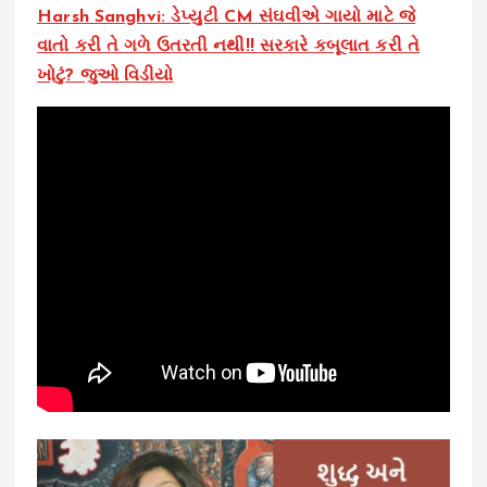
Harsh Sanghvi: ડેપ્યુટી CM સંઘવીએ ગાયો માટે જે
વાતો કરી તે ગળે ઉતરતી નથી!! સરકારે કબૂલાત કરી તે
ખોટું? જુઓ વિડીયો