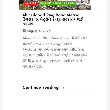
Gujarat
Gujarat Report Special
Ahmedabad Ring Road Metro:
રિંગરોડ પર મેટ્રોને કેન્દ્ર સરકાર મંજૂરી
આપશે
August 8, 2026
Ahmedabad Ring Road Metro: રિંગરોડ પર
મેટ્રોને કેન્દ્ર સરકાર મંજૂરી આપશે
અમદાવાદ, થલતેજ ગામ-સનાથલ કોરિડોરના
બદ્રાબાદ સુધીના વિસ્તરણને જાહેર રોકાણ બોર્ડ
(PIB) દ્વારા મંજૂરી આપવામાં આવી છે, અને
ગુજરાત મેટ્રો…
Continue reading