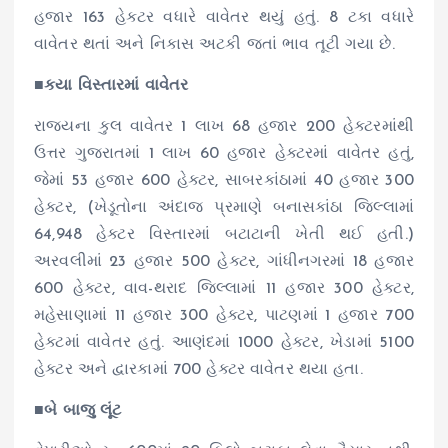
હજાર 163 હેક્ટર વધારે વાવેતર થયું હતું. 8 ટકા વધારે
વાવેતર થતાં અને નિકાસ અટકી જતાં ભાવ તૂટી ગયા છે.
■
કયા વિસ્તારમાં વાવેતર
રાજ્યના કુલ વાવેતર 1 લાખ 68 હજાર 200 હેક્ટરમાંથી
ઉત્તર ગુજરાતમાં 1 લાખ 60 હજાર હેક્ટરમાં વાવેતર હતું,
જેમાં 53 હજાર 600 હેક્ટર, સાબરકાંઠામાં 40 હજાર 300
હેક્ટર, (ખેડૂતોના અંદાજ પ્રમાણે બનાસકાંઠા જિલ્લામાં
64,948 હેક્ટર વિસ્તારમાં બટાટાની ખેતી થઈ હતી.)
અરવલીમાં 23 હજાર 500 હેક્ટર, ગાંધીનગરમાં 18 હજાર
600 હેક્ટર, વાવ-થરાદ જિલ્લામાં 11 હજાર 300 હેક્ટર,
મહેસાણામાં 11 હજાર 300 હેક્ટર, પાટણમાં 1 હજાર 700
હેક્ટમાં વાવેતર હતું. આણંદમાં 1000 હેક્ટર, ખેડામાં 5100
હેક્ટર અને દ્વારકામાં 700 હેક્ટર વાવેતર થયા હતા.
■
બે બાજુ લૂંટ