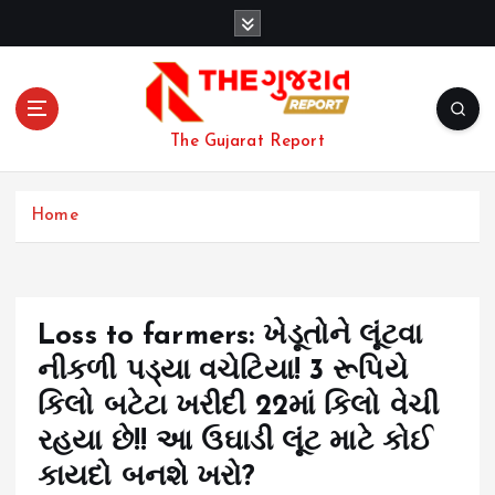
S
k
i
p
t
o
The Gujarat Report
c
o
n
Home
t
e
n
t
Loss to farmers: ખેડૂતોને લૂંટવા
નીકળી પડ્યા વચેટિયા! 3 રૂપિયે
કિલો બટેટા ખરીદી ₹22માં કિલો વેચી
રહયા છે!! આ ઉઘાડી લૂંટ માટે કોઈ
કાયદો બનશે ખરો?