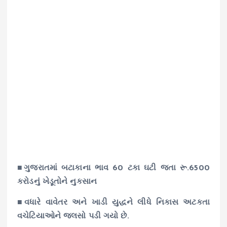
■ગુજરાતમાં બટાકાના ભાવ 60 ટકા ઘટી જતા રૂ.6500
કરોડનું ખેડૂતોને નુકસાન
■વધારે વાવેતર અને ખાડી યુદ્ધને લીધે નિકાસ અટકતા
વચેટિયાઓને જલસો પડી ગયો છે.