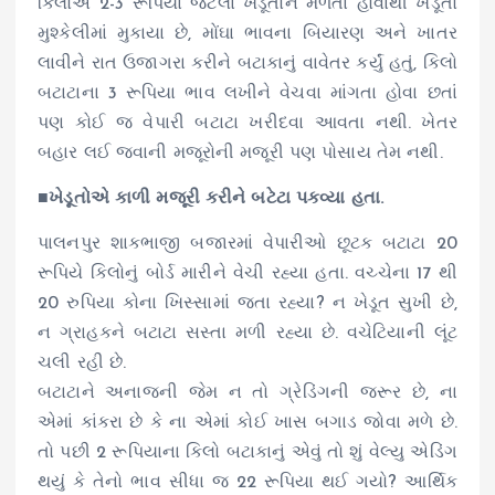
કિલોએ 2-3 રૂપિયા જેટલા ખેડૂતોને મળતા હોવાથી ખેડૂતો
મુશ્કેલીમાં મુકાયા છે, મોંઘા ભાવના બિયારણ અને ખાતર
લાવીને રાત ઉજાગરા કરીને બટાકાનું વાવેતર કર્યું હતું, કિલો
બટાટાના 3 રૂપિયા ભાવ લખીને વેચવા માંગતા હોવા છતાં
પણ કોઈ જ વેપારી બટાટા ખરીદવા આવતા નથી. ખેતર
બહાર લઈ જવાની મજૂરોની મજૂરી પણ પોસાય તેમ નથી.
■
ખેડૂતોએ કાળી મજૂરી કરીને બટેટા પકવ્યા હતા.
પાલનપુર શાકભાજી બજારમાં વેપારીઓ છૂટક બટાટા 20
રૂપિયે કિલોનું બોર્ડ મારીને વેચી રહ્યા હતા. વચ્ચેના 17 થી
20 રુપિયા કોના ખિસ્સામાં જતા રહ્યા? ન ખેડૂત સુખી છે,
ન ગ્રાહકને બટાટા સસ્તા મળી રહ્યા છે. વચેટિયાની લૂંટ
ચલી રહી છે.
બટાટાને અનાજની જેમ ન તો ગ્રેડિંગની જરૂર છે, ના
એમાં કાંકરા છે કે ના એમાં કોઈ ખાસ બગાડ જોવા મળે છે.
તો પછી 2 રૂપિયાના કિલો બટાકાનું એવું તો શું વેલ્યુ એડિંગ
થયું કે તેનો ભાવ સીધા જ 22 રૂપિયા થઈ ગયો? આર્થિક