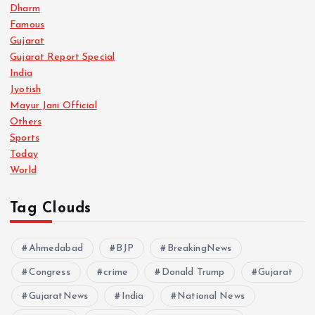
Dharm
Famous
Gujarat
Gujarat Report Special
India
Jyotish
Mayur Jani Official
Others
Sports
Today
World
Tag Clouds
Ahmedabad
BJP
BreakingNews
Congress
crime
Donald Trump
Gujarat
GujaratNews
India
National News