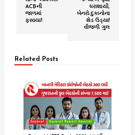
n
ACBની
ધરાશાયી,
જાળમાં
બેનરો-દુકાનોના
a
ફસાયા!
શેડ ઉડ્યા!
વીજળી ગુલ
v
i
Related Posts
g
a
t
i
o
Gujarat
Gujarat Report Special