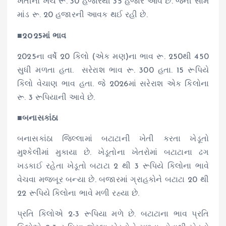
ખેતીનો ખર્ચ રૂ. 30 હજારથી 35 હજાર આવે છે. જેની સામે
માંડ રૂ. 20 હજારની આવક થઈ રહી છે.
■2025માં ભાવ
2025ના વર્ષે 20 કિલો (એક મણ)ના ભાવ રૂ. 250થી 450
સુધી મળતા હતા. સરેરાશ ભાવ રૂ. 300 હતા. 15 રૂપિયે
કિલો વેચાણ ભાવ હતા. જે 2026માં સરેરાશ એક કિલોના
રૂ. 3 રૂપિયાની આવે છે.
■બનાસકાંઠા
બનાસકાંઠા જિલ્લામાં બટાટાની ખેતી કરતા ખેડૂતો
મુશ્કેલીમાં મુકાયા છે. ખેડૂતોના ખેતરોમાં બટાટાના ઢગ
ખડકાઈ રહેતા ખેડૂતો બટાટા 2 થી 3 રૂપિયે કિલોના ભાવે
વેચવા મજબૂર બન્યા છે. બજારમાં ગ્રાહકોને બટાટા 20 થી
22 રૂપિયે કિલોના ભાવે મળી રહ્યા છે.
પ્રતિ કિલોએ 2-3 રૂપિયા મળે છે. બટાટાના ભાવ પ્રતિ