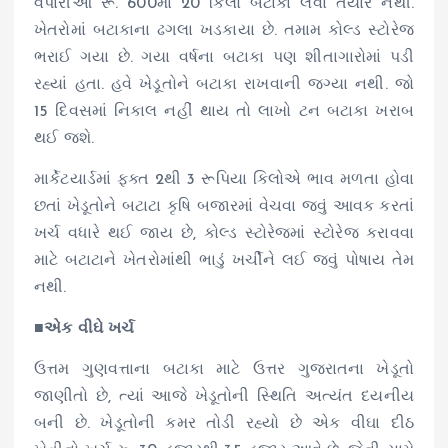
વેપારીઓ રૂ. 600માં 20 કિલો બટાકા લેવા તૈયાર નથી.
ખેતરોમાં બટાકાના ઢગલા ખડકાયા છે. તમામ કોલ્ડ સ્ટોરેજ
ભરાઈ ગયા છે. ગયા વર્ષના બટાકા પણ શીતાગારોમાં પડી
રહ્યાં હતા. હવે ખેડૂતોને બટાકા રાખવાની જગ્યા નથી. જો
15 દિવસમાં નિકાલ નહીં થાય તો લાખો ટન બટાકા ખરાબ
થઈ જશે.
માર્કેટયાર્ડમાં ફક્ત 2થી 3 રૂપિયા કિલોએ ભાવ મળતા હોવા
છતાં ખેડૂતોને બટાટા કૃષિ બજારમાં વેચવા જવું આવક કરતાં
ખર્ચ વધારે થઈ જાય છે, કોલ્ડ સ્ટોરેજમાં સ્ટોરેજ કરાવવા
માટે બટાટાને ખેતરોમાંથી ભાડું ખર્ચીને લઈ જવું પોષાય તેમ
નથી.
■
એક વીઘે ખર્ચ
ઉત્તમ ગુણવત્તાના બટાકા માટે ઉત્તર ગુજરાતના ખેડૂતો
જાણીતો છે, ત્યાં આજે ખેડૂતોની સ્થિતિ અત્યંત દયનીય
બની છે. ખેડૂતોની કમર તોડી રહ્યો છે એક વીઘા દીઠ