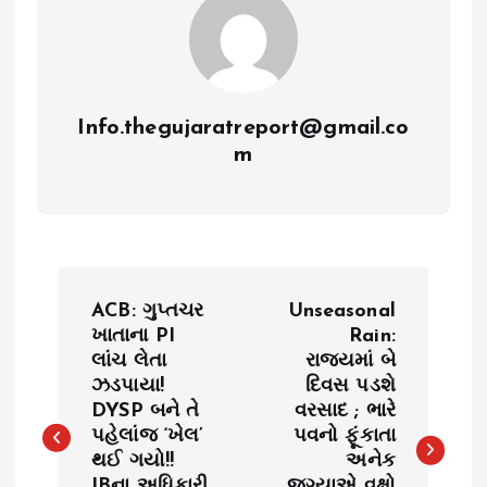
Info.thegujaratreport@gmail.co
m
P
ACB: ગુપ્તચર
Unseasonal
o
ખાતાના PI
Rain:
લાંચ લેતા
રાજ્યમાં બે
ઝડપાયા!
દિવસ પડશે
s
DYSP બને તે
વરસાદ ; ભારે
પહેલાંજ ‘ખેલ’
પવનો ફૂંકાતા
t
થઈ ગયો!!
અનેક
IBના અધિકારી
જગ્યાએ વૃક્ષો