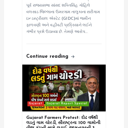
પૂર્વ રાજ્યસભા સાંસદ શક્તિસિંહ ગોહિલે
વલસાડ જિલ્લાના ઉમરગામ તાલુકાના સરીગામ
ઇન્ડસ્ટ્રીયલ એસ્ટેટ (GIDC)માં જમીન
ફાળવણી અને વહીવટી પ્રક્રિયાને લઈને
ગંભીર પ્રશ્નો ઉઠાવ્યા છે. તેમણે આરોપ…
Continue reading
Gujarat
Gujarat Report Special
Gujarat Farmers Protest: દોઢ વર્ષથી
લડતું ગામ ચોરડી, સૌરાષ્ટ્રના 100 ગામોની