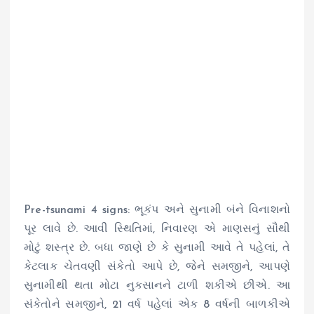
Pre-tsunami 4 signs: ભૂકંપ અને સુનામી બંને વિનાશનો
પૂર લાવે છે. આવી સ્થિતિમાં, નિવારણ એ માણસનું સૌથી
મોટું શસ્ત્ર છે. બધા જાણે છે કે સુનામી આવે તે પહેલાં, તે
કેટલાક ચેતવણી સંકેતો આપે છે, જેને સમજીને, આપણે
સુનામીથી થતા મોટા નુકસાનને ટાળી શકીએ છીએ. આ
સંકેતોને સમજીને, 21 વર્ષ પહેલાં એક 8 વર્ષની બાળકીએ