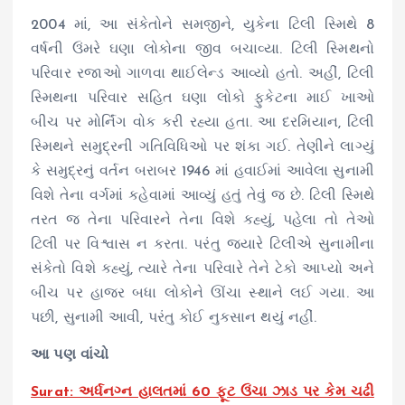
2004 માં, આ સંકેતોને સમજીને, યુકેના ટિલી સ્મિથે 8
વર્ષની ઉંમરે ઘણા લોકોના જીવ બચાવ્યા. ટિલી સ્મિથનો
પરિવાર રજાઓ ગાળવા થાઈલેન્ડ આવ્યો હતો. અહીં, ટિલી
સ્મિથના પરિવાર સહિત ઘણા લોકો ફુકેટના માઈ ખાઓ
બીચ પર મોર્નિંગ વોક કરી રહ્યા હતા. આ દરમિયાન, ટિલી
સ્મિથને સમુદ્રની ગતિવિધિઓ પર શંકા ગઈ. તેણીને લાગ્યું
કે સમુદ્રનું વર્તન બરાબર 1946 માં હવાઈમાં આવેલા સુનામી
વિશે તેના વર્ગમાં કહેવામાં આવ્યું હતું તેવું જ છે. ટિલી સ્મિથે
તરત જ તેના પરિવારને તેના વિશે કહ્યું, પહેલા તો તેઓ
ટિલી પર વિશ્વાસ ન કરતા. પરંતુ જ્યારે ટિલીએ સુનામીના
સંકેતો વિશે કહ્યું, ત્યારે તેના પરિવારે તેને ટેકો આપ્યો અને
બીચ પર હાજર બધા લોકોને ઊંચા સ્થાને લઈ ગયા. આ
પછી, સુનામી આવી, પરંતુ કોઈ નુકસાન થયું નહીં.
આ પણ વાંચો
Surat: અર્ધનગ્ન હાલતમાં 60 ફૂટ ઉંચા ઝાડ પર કેમ ચઢી