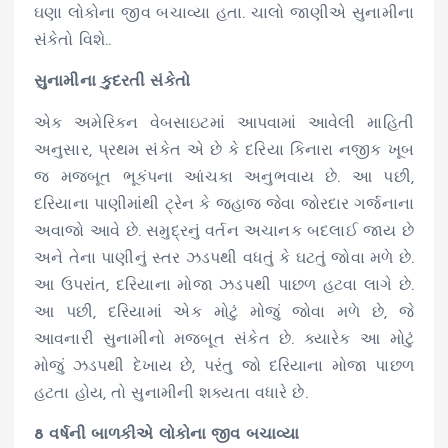
ઘણા લોકોના જીવ બચાવ્યા હતા. ચાલો જાણીએ સુનામીના
સંકેતો વિશે..
સુનામીના કુદરતી સંકેતો
એક અમેરિકન વેબસાઇટમાં આપવામાં આવેલી માહિતી
અનુસાર, પ્રથમ સંકેત એ છે કે દરિયા કિનારા નજીક ખૂબ
જ મજબૂત ભૂકંપના આંચકા અનુભવાય છે. આ પછી,
દરિયાના પાણીમાંથી ટ્રેન કે જહાજ જેવા જોરદાર ગર્જનાના
અવાજો આવે છે. સમુદ્રનું વર્તન અચાનક બદલાઈ જાય છે
અને તેના પાણીનું સ્તર ઝડપથી વધતું કે ઘટતું જોવા મળે છે.
આ ઉપરાંત, દરિયાના મોજા ઝડપથી પાછળ હટવા લાગે છે.
આ પછી, દરિયામાં એક મોટું મોજું જોવા મળે છે, જે
આવનારી સુનામીનો મજબૂત સંકેત છે. ક્યારેક આ મોટું
મોજું ઝડપથી દેખાય છે, પરંતુ જો દરિયાના મોજા પાછળ
હટતા હોય, તો સુનામીની શક્યતા વધારે છે.
8 વર્ષની બાળકીએ લોકોના જીવ બચાવ્યા