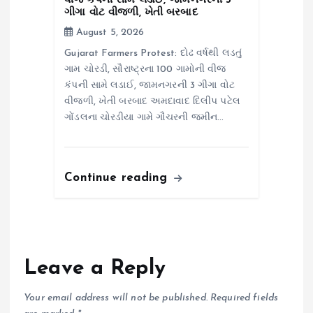
વીજ કંપની સામે લડાઈ, જામનગરની 3
ગીગા વોટ વીજળી, ખેતી બરબાદ
August 5, 2026
Gujarat Farmers Protest: દોઢ વર્ષથી લડતું
ગામ ચોરડી, સૌરાષ્ટ્રના 100 ગામોની વીજ
કંપની સામે લડાઈ, જામનગરની 3 ગીગા વોટ
વીજળી, ખેતી બરબાદ અમદાવાદ દિલીપ પટેલ
ગોંડલના ચોરડીયા ગામે ગૌચરની જમીન…
Continue reading
Leave a Reply
Your email address will not be published.
Required fields