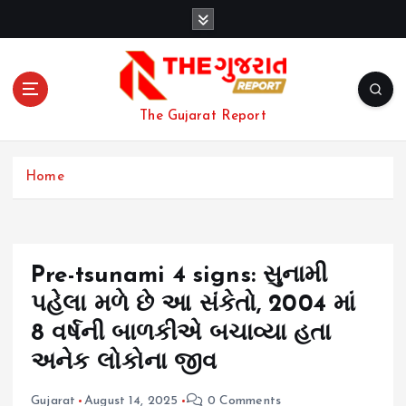
S
k
i
p
t
o
The Gujarat Report
c
o
n
Home
t
e
n
t
Pre-tsunami 4 signs: સુનામી
પહેલા મળે છે આ સંકેતો, 2004 માં
8 વર્ષની બાળકીએ બચાવ્યા હતા
અનેક લોકોના જીવ
Gujarat
August 14, 2025
0 Comments