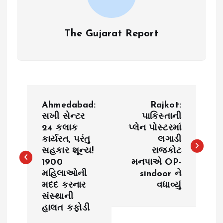
The Gujarat Report
P
Ahmedabad:
Rajkot:
o
સખી સેન્ટર
પાકિસ્તાની
24 કલાક
પ્લેન પોસ્ટરમાં
કાર્યરત, પરંતુ
લગાડી
s
સહકાર શૂન્ય!
રાજકોટ
1900
મનપાએ OP-
t
મહિલાઓની
sindoor ને
મદદ કરનાર
વધાવ્યું
n
સંસ્થાની
હાલત કફોડી
a