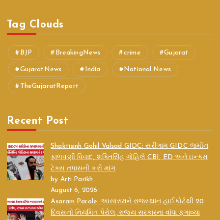
Tag Clouds
BJP
BreakingNews
crime
Gujarat
GujaratNews
India
National News
TheGujaratReport
Recent Post
Shaktisinh Gohil Valsad GIDC: સરીગામ GIDC જમીન
ફાળવણી વિવાદ, શક્તિસિંહ ગોહિલે CBI, ED અને ઇન્કમ
ટેક્સ તપાસની કરી માંગ
by Arti Parikh
August 6, 2026
Asaram Parole: આસારામને રાજસ્થાન હાઈકોર્ટથી 20
દિવસની નિયમિત પેરોલ, રાજ્ય સરકારના વાંધા ફગાવ્યા