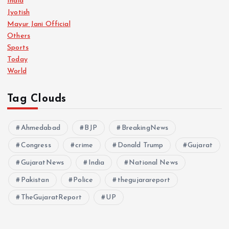
India
Jyotish
Mayur Jani Official
Others
Sports
Today
World
Tag Clouds
Ahmedabad
BJP
BreakingNews
Congress
crime
Donald Trump
Gujarat
GujaratNews
India
National News
Pakistan
Police
thegujarareport
TheGujaratReport
UP