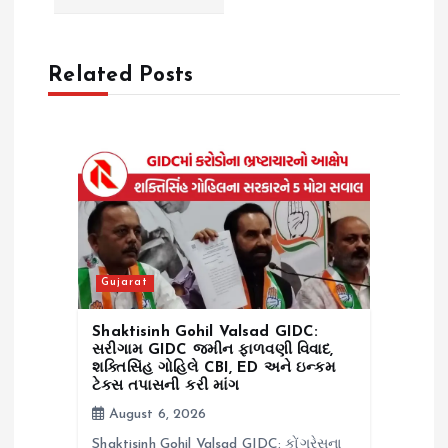
v
Related Posts
i
g
a
t
i
Gujarat
o
Shaktisinh Gohil Valsad GIDC:
સરીગામ GIDC જમીન ફાળવણી વિવાદ,
શક્તિસિંહ ગોહિલે CBI, ED અને ઇન્કમ
n
ટેક્સ તપાસની કરી માંગ
August 6, 2026
Shaktisinh Gohil Valsad GIDC: કોંગ્રેસના