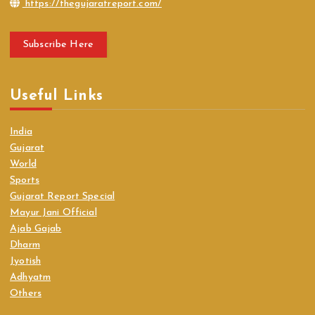
https://thegujaratreport.com/
Subscribe Here
Useful Links
India
Gujarat
World
Sports
Gujarat Report Special
Mayur Jani Official
Ajab Gajab
Dharm
Jyotish
Adhyatm
Others