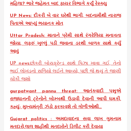
મહિલા? ભારે જહેમત બાદ ફાયર વિભાગે કર્યું રેસ્ક્યુ
UP News: દીકરી બે વાર ઘરેથી ભાગી, બદનામીથી નારાજ
પિતાએ આપ્યું ભયાનક મોત
Uttar Pradesh: માતાને પ્રેમી સાથે રંગરેલિયા મનાવતા
જોયા, લફરું ખુલ્લું પડી જવાના ડરથી બાળક સાથે કર્યુ
આવું
UP news:છોકરી બોયફ્રેન્ડ સાથે પિઝા ખાવા ગઈ, તેનો
ભાઈ લોખંડનો સળિયો લઈને આવ્યો, પછી જે થયું તે જાણી
ચોંકી જશો
gurpatwant pannu threat: આતંકવાદી પન્નુએ
રાજધાનની ટ્રેનોને બોમ્બથી ઉડાવી દેવાની આપી ધમકી,
કહ્યું- મુખ્યમંત્રી ઝંડો ફરકાવશે તો ગોળીઓથી…
Gujarat politics : અમદાવાદના સવા લાખ ગુમનામ
મતદારો,લાલ શાહીથી મતદારોને ડિલીટ કરી દેવાયા