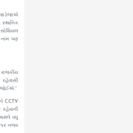
 જાડેજાએ
. સ્થાનિક
. સોશિયલ
ા નામ પણ
ઓ રાજકીય
 રહેવાસી
ી જોઈએ.”
અને CCTV
ર રહેવાની
ામલે વધુ
ી પર નજર