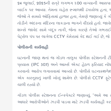
24 જુલાઈ, 2025ની રાત્રે લગભગ 1:00 વાગ્યાની આસપાસ 
બાઈક પર આવ્યા. તેમના ચહેરા રૂમાલથી ઢંકાયેલા હતા, અ
જેઓ તે સમયે ઓફિસમાં હાજર હતા, તેમણે જણાવ્યું ક
તોડીને અંદરના મંદિરના લાકડાના ભાગને વીંધ્યો હતો. જાવ
શખ્સે જાવેદ સામે બંદૂક તાકી, જેના કારણે તેઓ ગભ
પેટ્રોલ પંપ પર લાગેલા CCTV કેમેરામાં કેદ થઈ ગઈ છે, જ
પોલીસની કાર્યવાહી
ઘટનાની જાણ થતાં જ ગોંડલ તાલુકા પોલીસ સ્ટેશનની ટીમ
પ્રયાસ (IPC 307) અને આર્મ્સ એક્ટ હેઠળ ફરિયાદ નોં
કરવાનો આરોપ લગાવવામાં આવ્યો છે. પોલીસે ઘટનાસ્થળેથ
એક કારતૂસનું ખાલી ખોખું શામેલ છે. પોલીસે CCTV 
ચાલી રહ્યો છે.
ગોંડલ પોલીસ સ્ટેશનના ઈન્સ્પેક્ટરે જણાવ્યું, “અમ
આધારે આરોપીઓને ઝડપી પાડવા માટે ઝડપી કાર્યવાહી કરવ