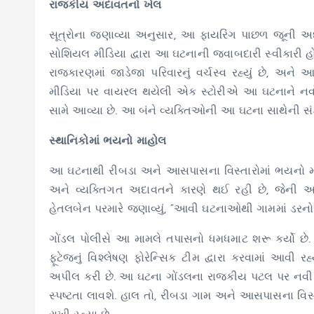
રાજકીય અદાવતનો ખેલ
સૂત્રોના જણાવ્યા અનુસાર, આ ફાયરિંગ પાછળ જૂની અદા
સોશિયલ મીડિયા દ્વારા આ ઘટનાની જવાબદારી સ્વીકારી હ
રાજકારણમાં જાડેજા પરિવારનું વર્ચસ્વ રહ્યું છે, અ
મીડિયા પર વાયરલ થયેલી એક સ્ટોરીએ આ ઘટનાને નવો વ
સામે આવ્યા છે. આ બંને વ્યક્તિઓની આ ઘટના સાથેની સંડ
સ્થાનિકોમાં ભયનો માહોલ
આ ઘટનાથી રીબડા અને આસપાસના વિસ્તારોમાં ભયનો માહ
અને વ્યક્તિગત અદાવતને કારણે થઈ રહી છે, જેની અ
હેતલબેન પરમારે જણાવ્યું, “આવી ઘટનાઓથી ગામમાં ડરનો 
ગોંડલ પોલીસે આ મામલે તપાસનો ધમધમાટ શરૂ કર્યો છ
ફૂટેજનું વિશ્લેષણ ફોરેન્સિક ટીમ દ્વારા કરવામાં આવી 
અપીલ કરી છે. આ ઘટના ગોંડલના રાજકીય પટલ પર નવી 
સ્પષ્ટતા લાવશે. હાલ તો, રીબડા ગામ અને આસપાસના વિ