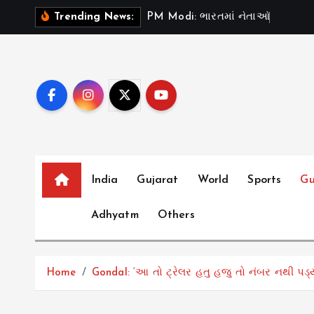
S
P
M
M
o
d
i
:
ભ
ર
ત
મ
ન
ત
ઓ
ન
“
ટ
સ
ડ
”
Trending News:
k
i
p
t
o
c
o
n
t
India
Gujarat
World
Sports
Gu
e
Adhyatm
Others
n
t
Home
Gondal: ‘આ તો ટ્રેલર હતુ હજુ તો નંબર નથી પડ્ય