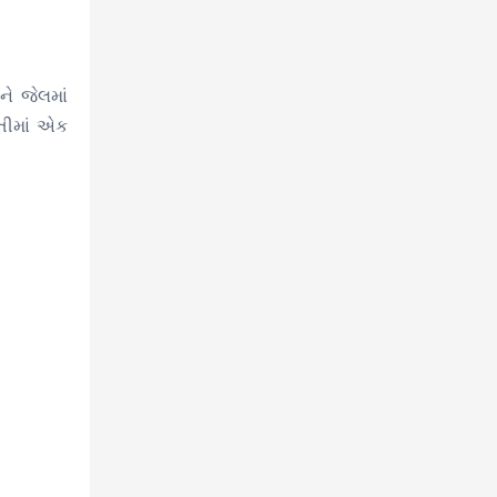
ને જેલમાં
ેતીમાં એક