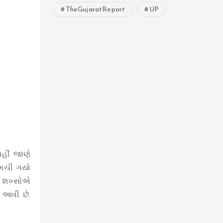
TheGujaratReport
UP
હીં જાણે
 મચી ગયો
ી શખ્સોએ
ર આવી છે.