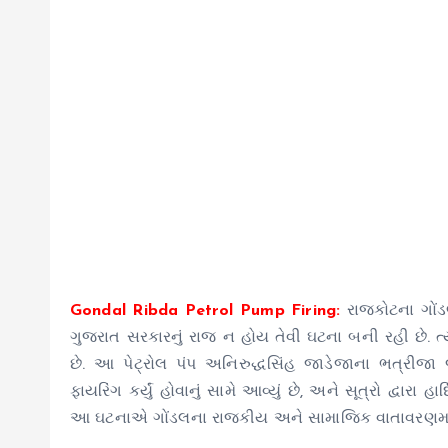
Gondal Ribda Petrol Pump Firing:
રાજકોટના ગોંડ
ગુજરાત સરકારનું રાજ ન હોય તેવી ઘટના બની રહી છે. ત
છે. આ પેટ્રોલ પંપ અનિરુદ્ધસિંહ જાડેજાના ભત્રીજ
ફાયરિંગ કર્યું હોવાનું સામે આવ્યું છે, અને સૂત્રો દ્
આ ઘટનાએ ગોંડલના રાજકીય અને સામાજિક વાતાવરણમાં 