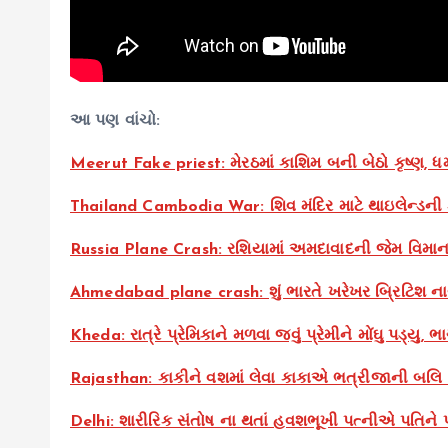
આ પણ વાંચો:
Meerut Fake priest: મેરઠમાં કાશિમ બની બેઠો કૃષ્ણ, ધર્મ
Thailand Cambodia War: શિવ મંદિર માટે થાઇલેન્ડની કં
Russia Plane Crash: રશિયામાં અમદાવાદની જેમ વિમાન
Ahmedabad plane crash: શું ભારતે ખરેખર બ્રિટિશ નાગરિ
Kheda: રાત્રે પ્રેમિકાને મળવા જવું પ્રેમીને મોંઘુ પડ્યુ,
Rajasthan: કાકીને વશમાં લેવા કાકાએ ભત્રીજાની બલિ ચઢા
Delhi: શારીરિક સંતોષ ના થતાં હવશભૂખી પત્નીએ પતિને પ