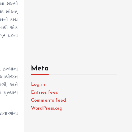
યા શખ્સો
વેદ ખોખર,
િસનો કાચ
ેમાંથી એક
ગ્ર ઘટના
Meta
 હત્યાના
ું આયોજન
Log in
ગોળી, અને
Entries feed
ો પ્રયાસ
Comments feed
WordPress.org
ુરાવાઓના