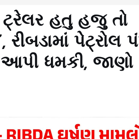
ટ્રેલર હતુ હજુ તો
રીબડામાં પેેેટ્રોલ પ
ી આપી ધમકી, જાણો