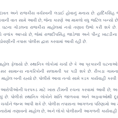
વત અને રાજકીય વર્ચસ્વની લડાઈ હોવાનું મનાય છે. હાર્દિકસિંહ
ોવાની વાત સામે આવી છે, જેના કારણે આ મામલો વધુ જટિલ બન્યો છે
ને આ ઘટના ગોંડલના રાજકીય માહોલમાં નવો તણાવ ઉભો કરી શકે છે
ળાંક આપ્યો છે, જેમાં રાજદીપસિંહ જાડેજા અને પીન્ટુ ખાટડીન
ોવણીની તપાસ પોલીસ દ્વારા કરવામાં આવી રહી છે.
ોલ ફેલાયો છે. સ્થાનિક લોકોમાં ચર્ચા છે કે આ પ્રકારની ઘટના
સર સામાન્ય નાગરિકોની સલામતી પર પડી શકે છે. રીબડા ગામના
માહોલ બની રહ્યો છે. પોલીસે આવા તત્વો સામે કડક કાર્યવાહી કરવ
ે. આરોપીઓની ધરપકડ માટે ખાસ ટીમની રચના કરવામાં આવી છે, 
રહ્યું છે. પોલીસે સ્થાનિક લોકોને શાંતિ જાળવવા અને અફવાઓથી દૂ
ચર્ચાને જન્મ આપી શકે છે. પોલીસ તપાસના આગળના પરિણામો આ મ
સ્તારોમાં તણાવનો માહોલ છે, અને લોકો પોલીસની આગળની કાર્યવાહ