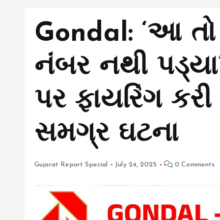
Gondal: ‘આ તો 
નંબર નથી પડ્યા’, 
પર ફાયરિંગ કર
સમગ્ર ઘટના
Gujarat Report Special
July 24, 2025
0 Comments