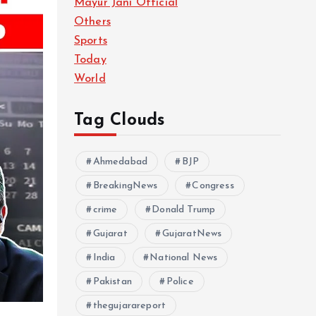
Mayur Jani Official
Others
Sports
Today
World
Tag Clouds
Ahmedabad
BJP
BreakingNews
Congress
crime
Donald Trump
Gujarat
GujaratNews
India
National News
Pakistan
Police
thegujarareport