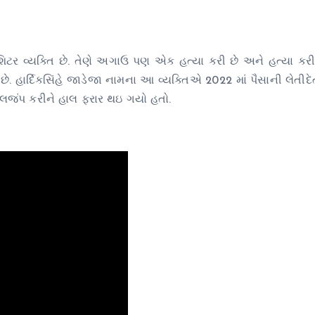
ીશિટર વ્યક્તિ છે. તેણે અગાઉ પણ એક હત્યા કરી છે અને હત્યા કરી
 છે. હાર્દિકસિંહે જાડેજા નામના આ વ્યક્તિએ 2022 માં પૈસાની લેતીદ
પેરોલજંપ કરીને હાલ ફરાર થઇ ગયો હતો.