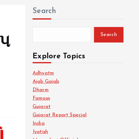
Search
Search
ંપ
Explore Topics
Adhyatm
Ajab Gajab
Dharm
Famous
Gujarat
Gujarat Report Special
India
Jyotish