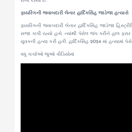
રાખી રહ્યા છે.
ફાયરિંગની જવાબદારી લેનાર હાર્દિકસિંહ જાડેજા હત્યારો
ફાયરિંગની જવાબદારી લેનાર હાર્દિકસિંહ જાડેજા હિસ્ટ્ર
સજા કાપી રહ્યો હતો. ત્યાંથી પેરોલ જંપ કરીને હાલ ફરાર
યુવકની હત્યા કરી હતી. હાર્દિકસિંહ 2024 માં હત્યામાં 
વધુ ચર્ચાઓ જુઓ વીડિયોમાં