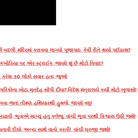
 બદલી મંદિરમાં કરાવવા લાગ્યો પૂજાપાઠ, કેવી રીતે થયો પર્દાફાશ?
બોડિયા પર એર સ્ટ્રાઈક, જાણો શું છે મોટો વિવાદ?
 ક્રેશ, 50 લોકો સવાર હતા, જુઓ
કોના ખોટા મૃતદેહ સોંપી દીધા?,વિદેશ મંત્રાલયે કર્યો મોટો ખૂલાસો!
 ભાગવા જતાં તીક્ષ્ણ હથિયારથી હુમલો, જાણો વધુ!
વી, ભૂવાએ માગ્યું હતુ કલેજુ, વાંચી ભૂવા પરથી વિશ્વાસ ઉઠી જશે!
તાવી દીધો, અન્ય સાથે વાતો કરતી!, વાંચી ધ્રુજી જશો!