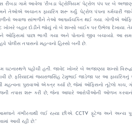
રીબડા ગામે આવેલા ‘રીબડા પેટ્રોલિયમ’ પેટ્રોલ પંપ પર બે અજાણ્
ને તેઓએ અચાનક ફાયરિંગ શરૂ કર્યું. પેટ્રોલ પંપના કર્મચારી જા
ે ગોળીનો અવાજ સાંભળીને તેઓ આશ્ચર્યચકિત થઈ ગયા. ગોળીએ ઓફ
ેદ ખોખરે બહાર દોડીને જોયું તો બે શખ્સો બાઈક પર ઉભેલા દેખાયા. ત
રાઈને ઓફિસમાં પાછા ભાગી ગયા અને પોતાનો જીવ બચાવ્યો. આ સમ
ે હવે પોલીસ તપાસનો મહત્વનો હિસ્સો બની છે.
 ઘટનાસ્થળે પહોંચી હતી. જાવેદ ખોખરે બે અજાણ્યા શખ્સો વિરુદ્ધ
ધાવી છે. ફરિયાદમાં જયરાજસિંહ ટેમુભાઈ જાડેજા પર આ ફાયરિંગન
ી મહત્વના પુરાવાઓ એકત્ર કર્યા છે, જેમાં ઓફિસનો તૂટેલો કાચ, 
ફૂટેજની તપાસ શરૂ કરી છે, જેના આધારે આરોપીઓની ઓળખ કરવાન
ે આ મામલાને ગંભીરતાથી લઈ રહ્યા છીએ. CCTV ફૂટેજ અને અન્ય પ
ામાં આવી રહી છે.”