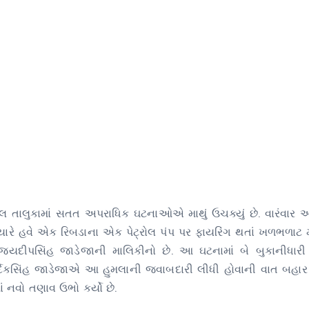
લ તાલુકામાં સતત અપરાધિક ઘટનાઓએ માથું ઉચક્યું છે. વારંવાર અ
્યારે હવે એક રિબડાના એક પેટ્રોલ પંપ પર ફાયરિંગ થતાં ખળભળાટ
ા જયદીપસિંહ જાડેજાની માલિકીનો છે. આ ઘટનામાં બે બુકાનીધાર
વારા હાર્દિકસિંહ જાડેજાએ આ હુમલાની જવાબદારી લીધી હોવાની વાત બહા
નવો તણાવ ઉભો કર્યો છે.