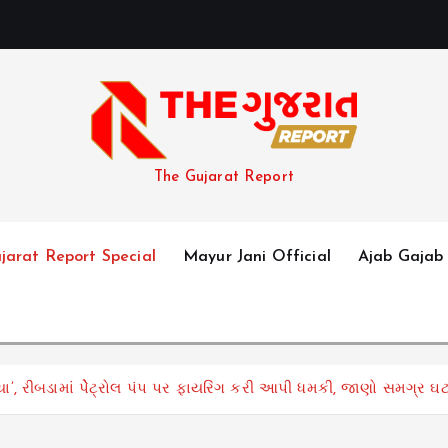
The Gujarat Report
jarat Report Special
Mayur Jani Official
Ajab Gajab
ા’, રીબડામાં પેેેટ્રોલ પંપ પર ફાયરિંગ કરી આપી ધમકી, જાણો સમગ્ર ઘ