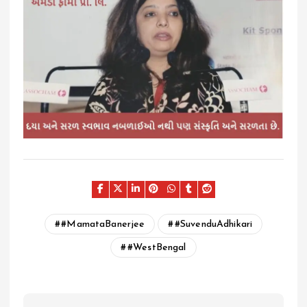
#MamataBanerjee
#SuvenduAdhikari
#WestBengal