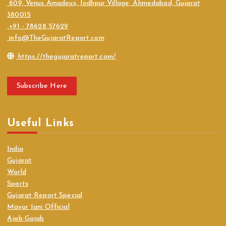
609, Venus Amadeus, Jodhpur Village, Ahmedabad, Gujarat
380015
+91 - 78628 57629
info@TheGujaratReport.com
https://thegujaratreport.com/
Subscribe Here
Useful Links
India
Gujarat
World
Sports
Gujarat Report Special
Mayur Jani Official
Ajab Gajab