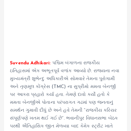
Suvendu Adhikari:
પશ્ચિમ બંગાળના રાજકીય
ઇતિહાસમાં એક અભૂતપૂર્વ વળાંક આવ્યો છે. રાજ્યના નવા
મુખ્યમંત્રી શુભેન્દુ અધિકારીએ સોમવારે તેમના પુરોગામી
અને તૃણમૂલ કોંગ્રેસ (TMC) ના સુપ્રીમો મમતા બેનર્જી
પર આકરા પ્રહારો કર્યા હતા. તેમણે દાવો કર્યો હતો કે
મમતા બેનર્જીએ પોતાના પરંપરાગત ગઢમાં પણ જનતાનું
સમર્થન ગુમાવી દીધું છે અને હવે તેમની “રાજકીય કરિયર
સંપૂર્ણપણે ખતમ થઈ ગઈ છે”. ભવાનીપુર વિધાનસભા બેઠક
પરથી ઐતિહાસિક જીત મેળવ્યા બાદ કેમેક સ્ટ્રીટ ખાતે