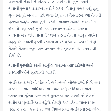
પાછળથી તેમણે તે બેઠક ખાલી કરી દીધી હતી અને
ભવાનીપુરના ધારાસભ્ય તરીકે શપથ લેવાનું પસંદ કર્યું હતું.
મુખ્યમંત્રી બન્યા પછી ભવાનીપુર મતવિસ્તારમાં આ તેમની
પ્રથમ જાહેર સભા હતી, જેની અગાઉ તેમણે એક મોટો
રોડ શો પણ કર્યો હતો. આ વિસ્તાર સાથેના પોતાના
ભાવનાત્મક જોડાણનો ઉલ્લેખ કરતા તેમણે ભાવુક થઈને
કહ્યું કે, ભવાનીપુરની જનતાએ જે પ્રેમ આપ્યો છે તેણે
તેમને તેમના જૂના મતવિસ્તાર નંદીગ્રામની યાદ અપાવી
દીધી છે.
ભવાનીપુરમાંથી ડરનો માહોલ ગાયબ: વ્યાપારીઓ અને
રહેવાસીઓને સુરક્ષાની ખાતરી
મતવિસ્તાર માટેની પોતાની ભવિષ્યની યોજનાઓ વિશે વાત
કરતા સીએમ અધિકારીએ સ્પષ્ટ કર્યું કે વિકાસ અને
જનતાના તૂટેલા વિશ્વાસને પુનઃસ્થાપિત કરવો એ તેમની
સર્વોચ્ચ પ્રાથમિકતા રહેશે. તેમણે અગાઉના શાસન પર
પ્રહાર કરતા કહ્યું કે, “આ વિધાનસભા મતવિસ્તારમાં લાંબા