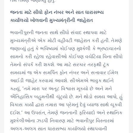
તેમ તેમણે જણાવ્યું હતું.
જનતા માટે સીધો ફોન નંબર અને સાત ધારાસભ્ય
કાર્યાલયો ખોલવાની મુખ્યમંત્રીની જાહેરાત
ભવાનીપુરની જનતા સાથે સીધો સંવાદ સ્થાપવા માટે
મુખ્યમંત્રીએ એક મોટી વહીવટી જાહેરાત કરી હતી. તેમણે
જણાવ્યું હતું કે ભવિષ્યમાં કોઈપણ મુશ્કેલી કે ભ્રષ્ટાચારનો
સામનો કરી રહેલા રહેવાસીઓ કોઈપણ વચેટિયા વિના સીધો
તેમનો સંપર્ક કરી શકશે. આ માટે સરકાર તરફથી ટૂંક
સમયમાં જ એક સમર્પિત ફોન નંબર અને સત્તાવાર ઈમેલ
આઈડી જાહેર કરવામાં આવશે. સીએમએ ભાવુક થઈને
કહ્યું, “તમે મારા પર અતૂટ વિશ્વાસ મૂક્યો છે અને મને
ઐતિહાસિક બહુમતીથી ચૂંટ્યો છે. મને થોડો સમય આપો, હું
વિકાસ કાર્યો દ્વારા તમારા આ પ્રેમનું દેવું વ્યાજ સાથે ચૂકવી
દઈશ.” આ ઉપરાંત, તેમણે જનતાની ફરિયાદો અને સ્થાનિક
મુશ્કેલીઓના ઝડપી નિવારણ માટે ભવાનીપુર વિસ્તારમાં
અલગ-અલગ સાત ધારાસભ્ય કાર્યાલયો સ્થાપવાની