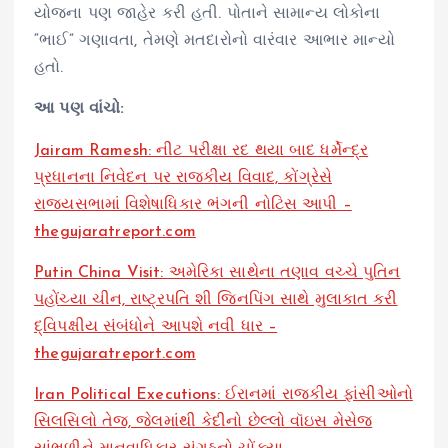
યોજના પણ જાહેર કરી હતી. પોતાને સામાન્ય લોકોના
“ભાઈ” ગણાવતા, તેમણે મતદારોનો વારંવાર આભાર માન્યો
હતો.
આ પણ વાંચો:
Jairam Ramesh: નીટ પરીક્ષા રદ થયા બાદ ધર્મેન્દ્ર
પ્રધાનના નિવેદન પર રાજકીય વિવાદ, કોંગ્રેસે
રાજ્યસભામાં વિશેષાધિકાર ભંગની નોટિસ આપી –
thegujaratreport.com
Putin China Visit: અમેરિકા સાથેના તણાવ વચ્ચે પુતિન
પહોંચ્યા ચીન, રાષ્ટ્રપતિ શી જિનપિંગ સાથે મુલાકાત કરી
દ્વિપક્ષીય સંબંધોને આપશે નવી ધાર –
thegujaratreport.com
Iran Political Executions: ઈરાનમાં રાજકીય ફાંસીઓનો
સિલસિલો તેજ, જેલમાંથી કેદીનો છેલ્લો વૉઇસ મેસેજ