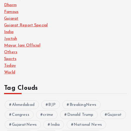
Dharm
Famous
Gujarat
Gujarat Report Special
India
Jyotish
Mayur Jani Official
Others
Sports
Today
World
Tag Clouds
Ahmedabad
BJP
BreakingNews
Congress
crime
Donald Trump
Gujarat
GujaratNews
India
National News