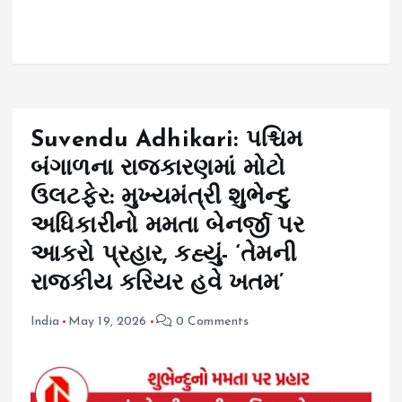
Suvendu Adhikari: પશ્ચિમ
બંગાળના રાજકારણમાં મોટો
ઉલટફેર: મુખ્યમંત્રી શુભેન્દુ
અધિકારીનો મમતા બેનર્જી પર
આકરો પ્રહાર, કહ્યું- ‘તેમની
રાજકીય કરિયર હવે ખતમ’
India
May 19, 2026
0 Comments