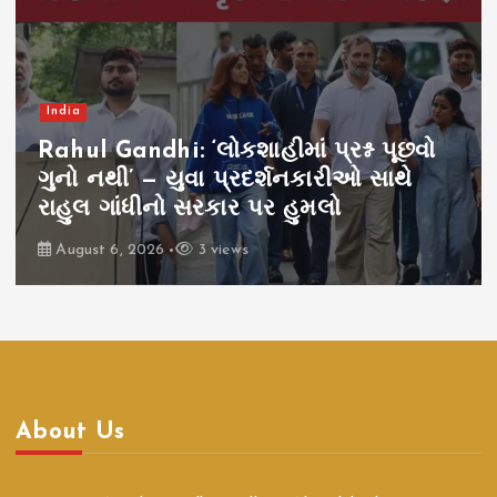
India
Rahul Gandhi: ‘લોકશાહીમાં પ્રશ્ન પૂછવો
ગુનો નથી’ — યુવા પ્રદર્શનકારીઓ સાથે
રાહુલ ગાંધીનો સરકાર પર હુમલો
August 6, 2026
3 views
About Us