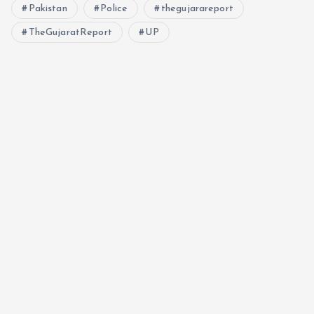
Pakistan
Police
thegujarareport
TheGujaratReport
UP