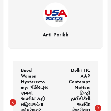
Arti Parikh
P
Beed
Delhi HC
o
Women
AAP
Hysterecto
Contempt
my: ‘પીરિયડ્સ
Notice:
s
કામમાં
દિલ્હી
અવરોધ’ કહી
હાઈકોર્ટની
t
મહિલાઓના
અરવિંદ
ઓપરેશન?
કેજરીવાલ