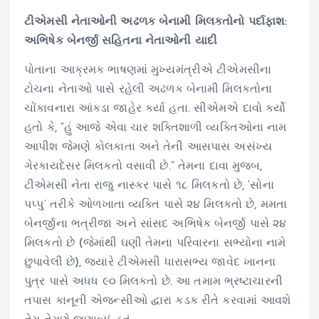
ટીએમસી નેતાઓની અઢળક બેનામી મિલકતોનો પર્દાફાશ:
અભિષેક બેનર્જી સહિતના નેતાઓની યાદી
પોતાના આક્રમક ભાષણમાં મુખ્યમંત્રીએ ટીએમસીના
ટોચના નેતાઓ પાસે રહેલી અઢળક બેનામી મિલકતોના
ચોંકાવનારા આંકડા જાહેર કર્યા હતા. સીએમએ દાવો કર્યો
હતો કે, “હું આજે એવા ચાર શક્તિશાળી વ્યક્તિઓના નામ
આપીશ જેમણે કોલકાતા અને તેની આસપાસ અસંખ્ય
ગેરકાયદેસર મિલકતો વસાવી છે.” તેમના દાવા મુજબ,
ટીએમસી નેતા રાજુ નાસ્કર પાસે ૧૮ મિલકતો છે, ‘સોના
પપ્પુ’ તરીકે ઓળખાતા વ્યક્તિ પાસે ૨૪ મિલકતો છે, મમતા
બેનર્જીના ભત્રીજા અને સાંસદ અભિષેક બેનર્જી પાસે ૨૪
મિલકતો છે (જેમાંથી ઘણી તેમના પરિવારના સભ્યોના નામે
છુપાવેલી છે), જ્યારે ટીએમસી ધારાસભ્ય જાવેદ ખાનના
પુત્ર પાસે અધધ ૯૦ મિલકતો છે. આ તમામ ભ્રષ્ટાચારની
તપાસ કાનૂની એજન્સીઓ દ્વારા કડક રીતે કરવામાં આવશે