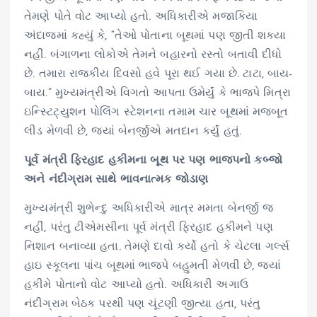
તેમણે પોતે વોટ આપ્યો હતો. અધિકારીએ મજાકિયા
અંદાજમાં કહ્યું કે, “તેઓ પોતાના બૂથમાં પણ જીતી શક્યા
નહીં. બંગાળના લોકોએ તેમને બહારનો રસ્તો બતાવી દીધો
છે. તમારા રાજકીય દિવસો હવે પૂરા થઈ ગયા છે. ટાટા, બાય-
બાય.” મુખ્યમંત્રીએ વિગતો આપતા ઉમેર્યું કે ભાજપે મિત્રા
ઇન્સ્ટિટ્યુશન પોલિંગ સ્ટેશનના તમામ ચાર બૂથમાં મજબૂત
લીડ મેળવી છે, જ્યાં બેનર્જીએ મતદાન કર્યું હતું.
પૂર્વ મંત્રી ફિરહાદ હકીમના બૂથ પર પણ ભાજપનો કબ્જો
અને નંદીગ્રામ સાથે ભાવનાત્મક જોડાણ
મુખ્યમંત્રી શુભેન્દુ અધિકારીએ માત્ર મમતા બેનર્જી જ
નહીં, પરંતુ ટીએમસીના પૂર્વ મંત્રી ફિરહાદ હકીમને પણ
નિશાન બનાવ્યા હતા. તેમણે દાવો કર્યો હતો કે ચેટલા ગર્લ્સ
હાઇ સ્કૂલના પાંચ બૂથમાં ભાજપે બહુમતી મેળવી છે, જ્યાં
હકીમે પોતાનો વોટ આપ્યો હતો. અધિકારી અગાઉ
નંદીગ્રામ બેઠક પરથી પણ ચૂંટણી જીત્યા હતા, પરંતુ