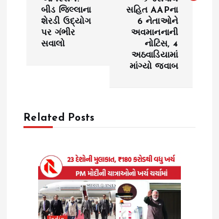
n
બીડ જિલ્લાના
સહિત AAPના
શેરડી ઉદ્યોગ
6 નેતાઓને
a
પર ગંભીર
અવમાનનાની
સવાલો
નોટિસ, 4
v
અઠવાડિયામાં
માંગ્યો જવાબ
i
g
Related Posts
a
t
i
o