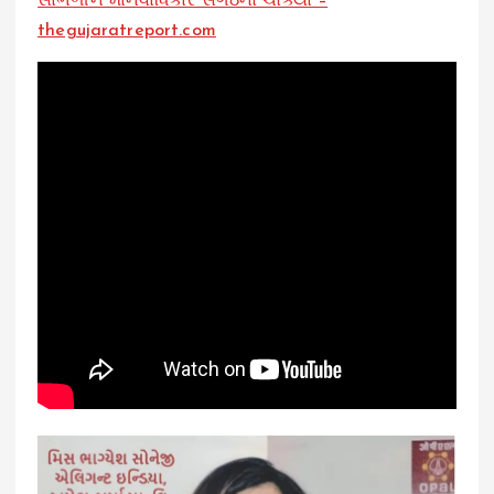
સાંભળીને માનવાધિકાર સંગઠનો ચોંક્યા –
thegujaratreport.com