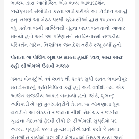
ભાજપ દ્વારા આયોજિત એક ભવ્ય આભારદર્શન
કાર્યક્રમને સંબોધિત કરતા અધિકારીએ આ નિવેદન આપ્યું
હતું. તેમણે આ બેઠક પરથી રહેવાસીઓ દ્વારા ૧૫,૦૦૦ થી
વધુ મતોના જંગી માર્જિનથી ચૂંટવા બદલ જનતાનો આભાર
માન્યો હતો અને આ પરિણામને મતવિસ્તારમાં રાજકીય
પરિવર્તન માટેના નિર્ણાયક જનાદેશ તરીકે રજૂ કર્યો હતો.
પોતાના જ પોલિંગ બૂથ પર મમતા હાર્યા: ‘ટાટા, બાય-બાય’
કહી સીએમએ ઉડાવી મજાક
મમતા બેનર્જીએ વર્ષ ૨૦૧૧ થી ૨૦૨૧ સુધી સતત ભવાનીપુર
મતવિસ્તારનું પ્રતિનિધિત્વ કર્યું હતું અને વર્ષોથી ત્યાં એક
અજેય રાજકીય આધાર બનાવ્યો હતો. જોકે, શુભેન્દુ
અધિકારીએ પૂર્વ મુખ્યમંત્રીને તેમના જ આંગણામાં ધૂળ
ચટાડીને આ બેઠકને રાજ્યના સૌથી રોમાંચક રાજકીય
યુદ્ધના મેદાનમાં ફેરવી દીધી છે. ટીએમસી સુપ્રીમો પર
આકરા પ્રહારો કરતા મુખ્યમંત્રીએ દાવો કર્યો કે મમતા
બેનર્જી તે બૂથોમાં પણ લીડ મેળવવામાં નિષ્ફળ રહ્યા જ્યાં