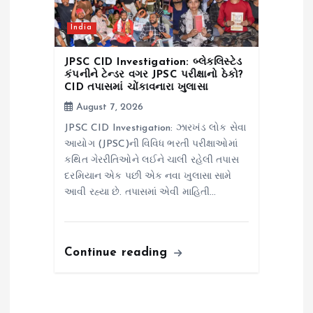
India
JPSC CID Investigation: બ્લેકલિસ્ટેડ
કંપનીને ટેન્ડર વગર JPSC પરીક્ષાનો ઠેકો?
CID તપાસમાં ચોંકાવનારા ખુલાસા
August 7, 2026
JPSC CID Investigation: ઝારખંડ લોક સેવા
આયોગ (JPSC)ની વિવિધ ભરતી પરીક્ષાઓમાં
કથિત ગેરરીતિઓને લઈને ચાલી રહેલી તપાસ
દરમિયાન એક પછી એક નવા ખુલાસા સામે
આવી રહ્યા છે. તપાસમાં એવી માહિતી…
Continue reading