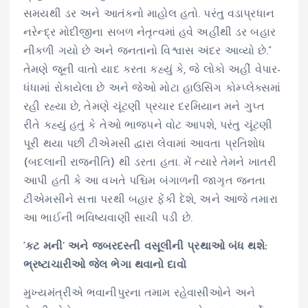
સમયથી ડર અને આતંકનો માહોલ હતો. પરંતુ વડાપ્રધાન
નરેન્દ્ર મોદીજીના સબળ નેતૃત્વમાં હવે અહીંથી ડર બહાર
નીકળી ગયો છે અને જનતાનો વિશ્વાસ અંદર આવ્યો છે.”
તેમણે જૂની વાતો યાદ કરતા કહ્યું કે, જે લોકો અહીં વેપાર-
ધંધામાં રોકાયેલા છે અને જેઓ મોટા હાઉસિંગ કોમ્પ્લેક્સમાં
રહી રહ્યા છે, તેમણે ચૂંટણી પ્રચાર દરમિયાન મને ગુપ્ત
રીતે કહ્યું હતું કે તેઓ ભાજપને વોટ આપશે, પરંતુ ચૂંટણી
પૂરી થયા પછી ટીએમસી દ્વારા લેવામાં આવતા પ્રતિશોધ
(બદલાની રાજનીતિ) થી ડરતા હતા. મેં ત્યારે તેમને ખાતરી
આપી હતી કે આ વખતે પશ્ચિમ બંગાળની જાગૃત જનતા
ટીએમસીને સત્તા પરથી બહાર ફેંકી દેશે, અને આજે તમારા
આ ભાઈની ભવિષ્યવાણી સાચી પડી છે.
‘કટ મની’ અને જબરદસ્તી વસૂલીની પ્રથાઓ બંધ થશે:
ભ્રષ્ટાચારીઓ જેલ ભેગા થવાનો દાવો
મુખ્યમંત્રીએ ભવાનીપુરના તમામ રહેવાસીઓને અને