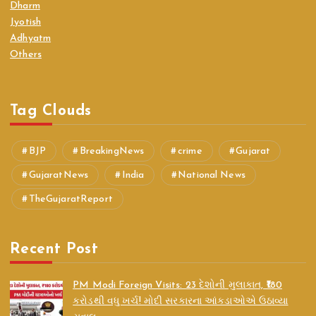
Dharm
Jyotish
Adhyatm
Others
Tag Clouds
BJP
BreakingNews
crime
Gujarat
GujaratNews
India
National News
TheGujaratReport
Recent Post
PM Modi Foreign Visits: 23 દેશોની મુલાકાત, ₹180
કરોડથી વધુ ખર્ચ! મોદી સરકારના આંકડાઓએ ઉઠાવ્યા