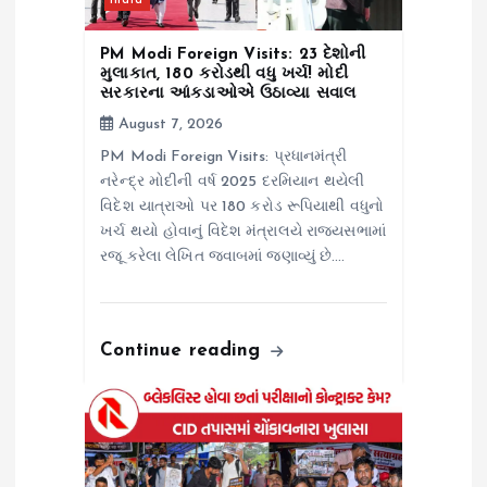
n
India
PM Modi Foreign Visits: 23 દેશોની
મુલાકાત, ₹180 કરોડથી વધુ ખર્ચ! મોદી
સરકારના આંકડાઓએ ઉઠાવ્યા સવાલ
August 7, 2026
PM Modi Foreign Visits: પ્રધાનમંત્રી
નરેન્દ્ર મોદીની વર્ષ 2025 દરમિયાન થયેલી
વિદેશ યાત્રાઓ પર 180 કરોડ રૂપિયાથી વધુનો
ખર્ચ થયો હોવાનું વિદેશ મંત્રાલયે રાજ્યસભામાં
રજૂ કરેલા લેખિત જવાબમાં જણાવ્યું છે.…
Continue reading