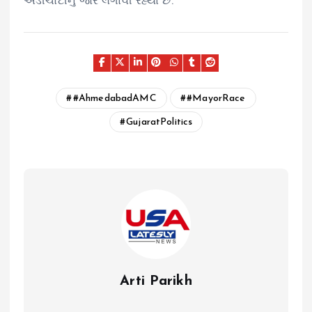
એડીચોટીનું જોર લગાવી રહ્યા છે.
#AhmedabadAMC
#MayorRace
GujaratPolitics
Arti Parikh