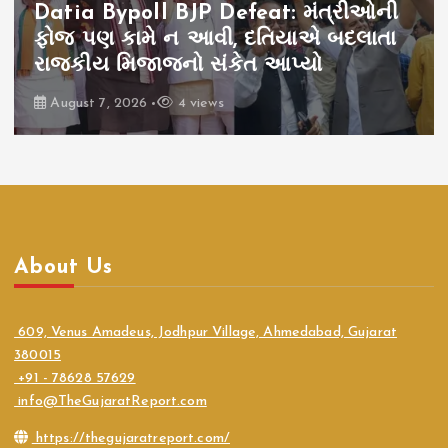
Babarkot Mining Controversy:
સિંહની જમીન છીનવી, બાબરકોટ વિવાદ,
સિમેન્ટ કંપનીના શરણે સરકાર
August 7, 2026
9 views
About Us
609, Venus Amadeus, Jodhpur Village, Ahmedabad, Gujarat
380015
+91 - 78628 57629
info@TheGujaratReport.com
https://thegujaratreport.com/