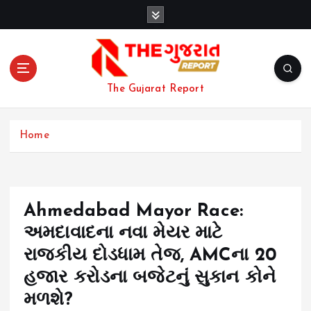
S
k
i
p
t
o
The Gujarat Report
c
o
n
Home
t
e
n
t
Ahmedabad Mayor Race:
અમદાવાદના નવા મેયર માટે
રાજકીય દોડધામ તેજ, AMCના 20
હજાર કરોડના બજેટનું સુકાન કોને
મળશે?