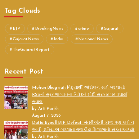
Tag Clouds
BJP
BreakingNews
crime
Gujarat
GujaratNews
India
National News
TheGujaratReport
Recent Post
Mohan Bhagwat: વિદ્યાર્થી આંદોલન સામે બદલાયો
RSSનો સૂર? ભાગવતના નિવેદને મોદી સરકાર પર વધાર્યા
સવાલ
by Arti Parikh
August 7, 2026
Datia Bypoll BJP Defeat: મંત્રીઓની ફોજ પણ કામે ન
આવી, દતિયાએ બદલાતા રાજકીય મિજાજનો સંકેત આપ્યો
by Arti Parikh