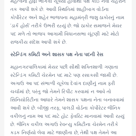
મહત્વના હોદ્દા ભોગવી ચૂક્યા હોવાથી પક્ષ કોઈ નવા ચહેરાને
તક આપી શકે છે. આવી સ્થિતિમાં શાહીબાગ વોર્ડના
કોર્પોરેટર અને શહેર ભાજપના મહામંત્રી જશુ ઠાકોરનું નામ
‘ડાર્ક હોર્સ’ તરીકે ઉભરી રહ્યું છે. જો ઠાકોર સમાજને મેયર
પદ મળે તો ભાજપ આગામી વિધાનસભા ચૂંટણી માટે મોટો
રાજકીય સંદેશ આપી શકે છે.
સ્ટેન્ડિંગ કમિટી અને શાસક પક્ષ નેતા પદની રેસ
મહાનગરપાલિકામાં મેયર પછી સૌથી શક્તિશાળી ગણાતા
સ્ટેન્ડિંગ કમિટી ચેરમેન પદ માટે પણ રસાકસી જામી છે.
અગાઉ આ પદ સંભાળી ચૂકેલા દેવાંગ દાણીનું નામ ફરી
ચર્ચામાં છે, પરંતુ જો તેમને રિપીટ કરવામાં ન આવે તો
સિનિયોરિટીના આધારે તેમને શાસક પક્ષના નેતા બનાવવામાં
આવી શકે છે. બીજી તરફ, પાલડી વોર્ડના કોર્પોરેટર જૈનિક
વકીલનું નામ આ પદ માટે હોટ ફેવરિટ માનવામાં આવી રહ્યું
છે. જૈનિક વકીલ અગાઉ રેવન્યુ કમિટીના ચેરમેન તરીકે
કડક નિર્ણયો લેવા માટે જાણીતા છે, તેથી પક્ષ તેમને આ