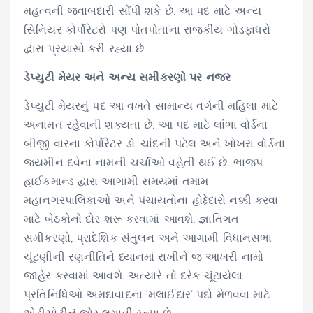
મહત્વની જવાબદારી સોંપી શકે છે. આ પદ માટે અન્ય
સિનિયર કોર્પોરેટરો પણ પોતપોતાના રાજકીય ગોડફાધરો
દ્વારા પ્રયાસો કરી રહ્યા છે.
ડેપ્યુટી મેયર અને અન્ય સમીકરણો પર નજર
ડેપ્યુટી મેયરનું પદ આ વખતે સામાન્ય વર્ગની મહિલા માટે
અનામત રહેવાની શક્યતા છે. આ પદ માટે લાંભા વોર્ડના
બીજી વારના કોર્પોરેટર ડો. ચાંદની પટેલ અને ખોખરા વોર્ડના
જયમીન દવેના નામની ચર્ચાઓ વહેતી થઈ છે. ભાજપ
હાઈકમાન્ડ દ્વારા આગામી સમયમાં તમામ
મહાનગરપાલિકાઓ અને પંચાયતોના હોદ્દેદારો નક્કી કરવા
માટે બેઠકોનો દોર શરૂ કરવામાં આવશે. જ્ઞાતિગત
સમીકરણો, પ્રાદેશિક સંતુલન અને આગામી વિધાનસભા
ચૂંટણીની રણનીતિને ધ્યાનમાં રાખીને જ આખરી નામો
જાહેર કરવામાં આવશે. અત્યારે તો દરેક ચૂંટાયેલા
પ્રતિનિધિઓ અમદાવાદના ‘મલાઈદાર’ પદો મેળવવા માટે