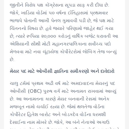
જીતીને વિરોધ પક્ષ કોંગ્રેસના સૂપડા સાફ કરી દીધા છે.
જોકે, ખાડિયા વોર્ડમાં ૫૦ વર્ષના ઈતિહાસમાં પ્રથમવાર
ભાજપે પોતાની આખી પેનલ ગુમાવવી પડી છે, જે પક્ષ માટે
ચિંતનનો વિષય છે. હવે જ્યારે પરિણામો જાહેર થઈ ગયા
છે, ત્યારે રૂપિયા ૨૦,૦૦૦ કરોડનું વાર્ષિક બજેટ ધરાવતી આ
એશિયાની સૌથી મોટી મહાનગરપાલિકાના સર્વોચ્ચ પદો
મેળવવા માટે નવા ચૂંટાયેલા કોર્પોરેટરોમાં લોબિંગ તેજ બન્યું
છે.
મેયર પદ માટે ઓબીસી જ્ઞાતિના સમીકરણો અને દાવેદારો
ચાલુ ટર્મમાં પ્રથમ અઢી વર્ષ માટે અમદાવાદના મેયરનું પદ
ઓબીસી (OBC) પુરુષ વર્ગ માટે અનામત રાખવામાં આવ્યું
છે. આ અનામતના કારણે મેયર બનવાની રેસમાં અનેક
મજબૂત નામો ચર્ચાઈ રહ્યા છે. જેમાં થલતેજ વોર્ડના
કોર્પોરેટર હિતેશ બારોટ અને બોડકદેવ વોર્ડના ધરમશી
દેસાઈના નામ મોખરે છે. જોકે, આ બંને નેતાઓ અગાઉ