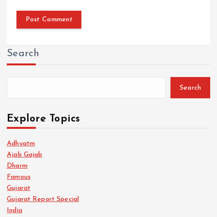
Search
Search
Explore Topics
Adhyatm
Ajab Gajab
Dharm
Famous
Gujarat
Gujarat Report Special
India