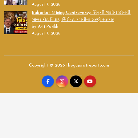
August 7, 2026
Babarkot Mining Controversy: સિંહની જમીન છીનવી,
બાબરકોટ વિવાદ, સિમેન્ટ કંપનીના શરણે સરકાર
by Arti Parikh
August 7, 2026
Copyright © 2026 thegujaratreport.com