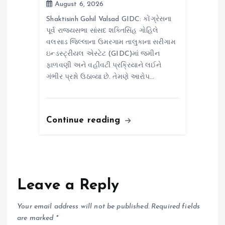
August 6, 2026
Shaktisinh Gohil Valsad GIDC: કોંગ્રેસના
પૂર્વ રાજ્યસભા સાંસદ શક્તિસિંહ ગોહિલે
વલસાડ જિલ્લાના ઉમરગામ તાલુકાના સરીગામ
ઇન્ડસ્ટ્રીયલ એસ્ટેટ (GIDC)માં જમીન
ફાળવણી અને વહીવટી પ્રક્રિયાને લઈને
ગંભીર પ્રશ્નો ઉઠાવ્યા છે. તેમણે આરોપ…
Continue reading
Leave a Reply
Your email address will not be published.
Required fields
are marked
*