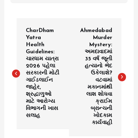
P
CharDham
Ahmedabad
o
Yatra
Murder
Health
Mystery:
Guidelines:
અમદાવાદમાં
s
ચારધામ યાત્રા
35 વર્ષ જૂની
2026 પહેલા
હત્યાનો ભેદ
t
સરકારની મોટી
ઉકેલાશે?
ગાઈડલાઈન
વટવામાં
n
જાહેર,
મકાનમાંથી
શ્રદ્ધાળુઓ
લાશ શોધવા
a
માટે આરોગ્ય
ક્રાઈમ
વિભાગની ખાસ
બ્રાન્ચની
v
સલાહ
ખોદકામ
કાર્યવાહી
i