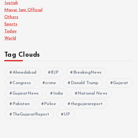
Jyotish
Mayur Jani Official
Others
Sports
Today
World
Tag Clouds
Ahmedabad
BJP
BreakingNews
Congress
crime
Donald Trump
Gujarat
GujaratNews
India
National News
Pakistan
Police
thegujarareport
TheGujaratReport
UP