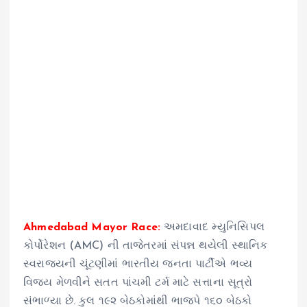
Ahmedabad Mayor Race:
અમદાવાદ મ્યુનિસિપલ
કોર્પોરેશન (AMC) ની તાજેતરમાં સંપન્ન થયેલી સ્થાનિક
સ્વરાજ્યની ચૂંટણીમાં ભારતીય જનતા પાર્ટીએ ભવ્ય
વિજય મેળવીને સતત પાંચમી ટર્મ માટે સત્તાના સૂત્રો
સંભાળ્યા છે. કુલ ૧૯૨ બેઠકોમાંથી ભાજપે ૧૬૦ બેઠકો