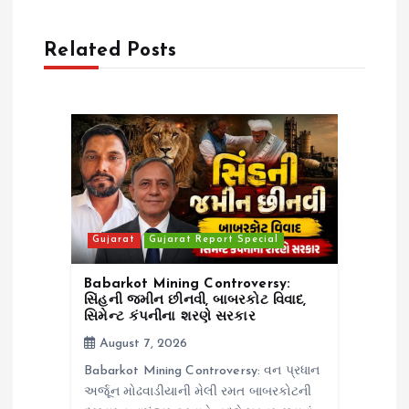
g
Related Posts
a
t
i
o
n
Gujarat
Gujarat Report Special
Babarkot Mining Controversy:
સિંહની જમીન છીનવી, બાબરકોટ વિવાદ,
સિમેન્ટ કંપનીના શરણે સરકાર
August 7, 2026
Babarkot Mining Controversy: વન પ્રધાન
અર્જૂન મોઢવાડીયાની મેલી રમત બાબરકોટની