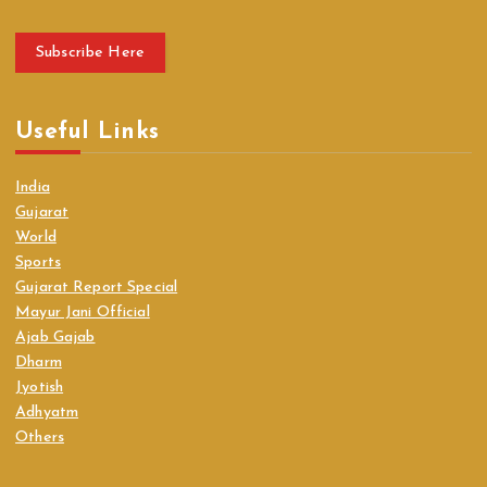
Subscribe Here
Useful Links
India
Gujarat
World
Sports
Gujarat Report Special
Mayur Jani Official
Ajab Gajab
Dharm
Jyotish
Adhyatm
Others