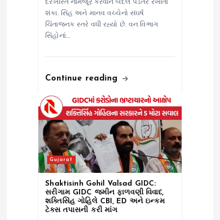
દરખાસ્ત નામંજૂર કરવાને બદલે પડતર રખાતાં
શંકા. સિંહ અને માનવ વચ્ચેનો સંઘર્ષ
ચિંતાજનક સ્તરે વધી રહ્યો છે. વન વિભાગ
સિંહોનાં…
Continue reading
Gujarat
Shaktisinh Gohil Valsad GIDC:
સરીગામ GIDC જમીન ફાળવણી વિવાદ,
શક્તિસિંહ ગોહિલે CBI, ED અને ઇન્કમ
ટેક્સ તપાસની કરી માંગ