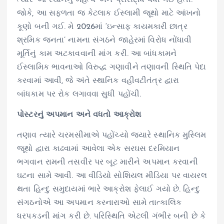
જોકે, આ સફળતા જ કેટલાક ઈસ્લામી જૂથો માટે આંખનો
કૂણો બની ગઈ. મે 2026માં ‘ઇન્સાફ કાયમકારી છાત્ર
શ્રમિક જનતા’ નામના સંગઠને જાહેરમાં વિરોધ નોંધાવી
મૂર્તિનું કામ અટકાવવાની માંગ કરી. આ બાંધકામને
ઈસ્લામિક ભાવનાઓ વિરુદ્ધ ગણાવીને તણાવની સ્થિતિ પેદા
કરવામાં આવી, જે અંતે સ્થાનિક વહીવટીતંત્ર દ્વારા
બાંધકામ પર રોક લગાવવા સુધી પહોંચી.
પોસ્ટરનું અપમાન અને વધતો આક્રોશ
તણાવ ત્યારે ચરમસીમાએ પહોંચ્યો જ્યારે સ્થાનિક મુસ્લિમ
જૂથો દ્વારા કાઢવામાં આવેલા એક સરઘસ દરમિયાન
ભગવાન રામની તસવીર પર બૂટ મારીને અપમાન કરવાની
ઘટના સામે આવી. આ વીડિયો સોશિયલ મીડિયા પર વાયરલ
થતા હિન્દુ સમુદાયમાં ભારે આક્રોશ ફેલાઈ ગયો છે. હિન્દુ
સંગઠનોએ આ અપમાન કરનારાઓ સામે તાત્કાલિક
ધરપકડની માંગ કરી છે. પરિસ્થિતિ એટલી ગંભીર બની છે કે