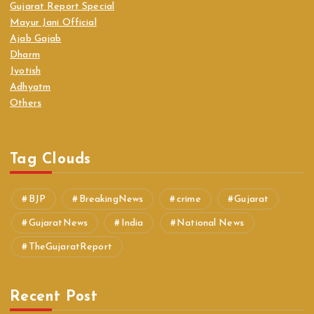
Gujarat Report Special
Mayur Jani Official
Ajab Gajab
Dharm
Jyotish
Adhyatm
Others
Tag Clouds
BJP
BreakingNews
crime
Gujarat
GujaratNews
India
National News
TheGujaratReport
Recent Post