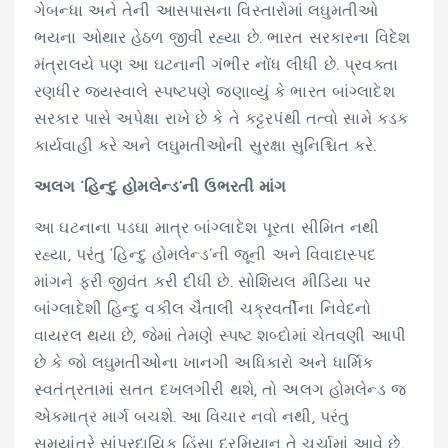
ગેબન્ધા અને તેની આસપાસના વિસ્તારોમાં લઘુમતીઓ
ભયના ઓથાર હેઠળ જીવી રહ્યા છે. ભારત સરકારના વિદેશ
મંત્રાલયે પણ આ ઘટનાની ગંભીર નોંધ લીધી છે. પ્રવક્તા
રણધીર જયસ્વાલે સ્પષ્ટપણે જણાવ્યું કે ભારત બાંગ્લાદેશ
સરકાર પાસે અપેક્ષા રાખે છે કે તે કટ્ટરપંથી તત્વો સામે કડક
કાર્યવાહી કરે અને લઘુમતીઓની સુરક્ષા સુનિશ્ચિત કરે.
અલગ ‘હિન્દુ હોમલેન્ડ’ની ઉભરતી માંગ
આ ઘટનાના પડઘા માત્ર બાંગ્લાદેશ પૂરતા સીમિત નથી
રહ્યા, પરંતુ ‘હિન્દુ હોમલેન્ડ’ની જૂની અને વિવાદાસ્પદ
માંગને ફરી જીવંત કરી દીધી છે. સોશિયલ મીડિયા પર
બાંગ્લાદેશી હિન્દુ વકીલ ચૈતાલી ચક્રવર્તીના નિવેદનો
વાયરલ થયા છે, જેમાં તેમણે સ્પષ્ટ શબ્દોમાં ચેતવણી આપી
છે કે જો લઘુમતીઓના ખાનગી અધિકારો અને ધાર્મિક
સ્વતંત્રતામાં સતત દખલગીરી થશે, તો અલગ હોમલેન્ડ જ
એકમાત્ર માર્ગ બચશે. આ વિચાર નવો નથી, પરંતુ
સમયાંતરે સાંપ્રદાયિક હિંસા દરમિયાન તે ચર્ચામાં આવે છે.