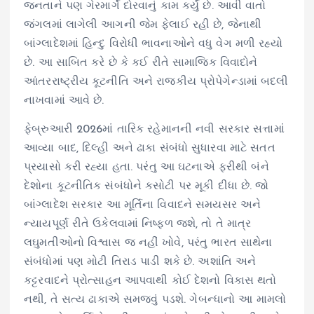
જનતાને પણ ગેરમાર્ગે દોરવાનું કામ કર્યું છે. આવી વાતો
જંગલમાં લાગેલી આગની જેમ ફેલાઈ રહી છે, જેનાથી
બાંગ્લાદેશમાં હિન્દુ વિરોધી ભાવનાઓને વધુ વેગ મળી રહ્યો
છે. આ સાબિત કરે છે કે કઈ રીતે સામાજિક વિવાદોને
આંતરરાષ્ટ્રીય કૂટનીતિ અને રાજકીય પ્રોપેગેન્ડામાં બદલી
નાખવામાં આવે છે.
ફેબ્રુઆરી 2026માં તારિક રહેમાનની નવી સરકાર સત્તામાં
આવ્યા બાદ, દિલ્હી અને ઢાકા સંબંધો સુધારવા માટે સતત
પ્રયાસો કરી રહ્યા હતા. પરંતુ આ ઘટનાએ ફરીથી બંને
દેશોના કૂટનીતિક સંબંધોને કસોટી પર મૂકી દીધા છે. જો
બાંગ્લાદેશ સરકાર આ મૂર્તિના વિવાદને સમયસર અને
ન્યાયપૂર્ણ રીતે ઉકેલવામાં નિષ્ફળ જશે, તો તે માત્ર
લઘુમતીઓનો વિશ્વાસ જ નહીં ખોવે, પરંતુ ભારત સાથેના
સંબંધોમાં પણ મોટી તિરાડ પાડી શકે છે. અશાંતિ અને
કટ્ટરવાદને પ્રોત્સાહન આપવાથી કોઈ દેશનો વિકાસ થતો
નથી, તે સત્ય ઢાકાએ સમજવું પડશે. ગેબન્ધાનો આ મામલો