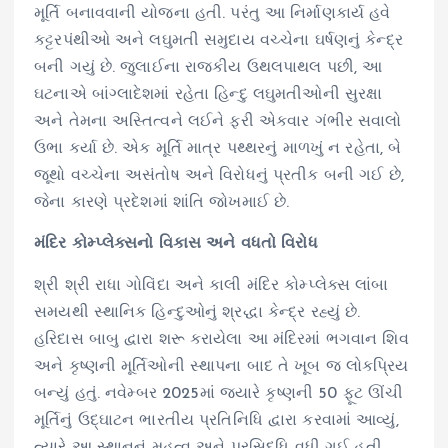
મૂર્તિ બનાવવાની યોજના હતી. પરંતુ આ નિર્માણકાર્ય હવે
કટ્ટરપંથીઓ અને લઘુમતી સમુદાય વચ્ચેના ઘર્ષણનું કેન્દ્ર
બની ગયું છે. જુલાઈના રાજકીય ઉથલપાથલ પછી, આ
ઘટનાએ બાંગ્લાદેશમાં રહેતા હિન્દુ લઘુમતીઓની સુરક્ષા
અને તેમના અસ્તિત્વને લઈને ફરી એકવાર ગંભીર સવાલો
ઉભા કર્યા છે. એક મૂર્તિ માત્ર પથ્થરનું માળખું ન રહેતા, બે
જૂથો વચ્ચેના અસંતોષ અને વિરોધનું પ્રતીક બની ગઈ છે,
જેના કારણે પ્રદેશમાં શાંતિ જોખમાઈ છે.
મંદિર કોમ્પ્લેક્સનો વિકાસ અને વધતો વિરોધ
શ્રી શ્રી રાધા ગોવિંદા અને કાલી મંદિર કોમ્પ્લેક્સ લાંબા
સમયથી સ્થાનિક હિન્દુઓનું શ્રદ્ધા કેન્દ્ર રહ્યું છે.
હરિદાસ બાબુ દ્વારા શરૂ કરાયેલા આ મંદિરમાં ભગવાન શિવ
અને કૃષ્ણની મૂર્તિઓની સ્થાપના બાદ તે ખૂબ જ લોકપ્રિય
બન્યું હતું. નવેમ્બર 2025માં જ્યારે કૃષ્ણની 50 ફૂટ ઊંચી
મૂર્તિનું ઉદ્ઘાટન ભારતીય પ્રતિનિધિ દ્વારા કરવામાં આવ્યું,
ત્યારે આ સ્થાનનું મહત્વ અને પ્રસિદ્ધિ વધી ગઈ હતી.