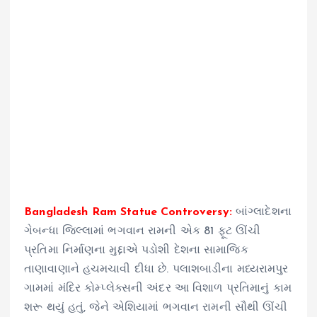
Bangladesh Ram Statue Controversy:
બાંગ્લાદેશના
ગેબન્ધા જિલ્લામાં ભગવાન રામની એક 81 ફૂટ ઊંચી
પ્રતિમા નિર્માણના મુદ્દાએ પડોશી દેશના સામાજિક
તાણાવાણાને હચમચાવી દીધા છે. પલાશબાડીના મધ્યરામપુર
ગામમાં મંદિર કોમ્પ્લેક્સની અંદર આ વિશાળ પ્રતિમાનું કામ
શરૂ થયું હતું, જેને એશિયામાં ભગવાન રામની સૌથી ઊંચી