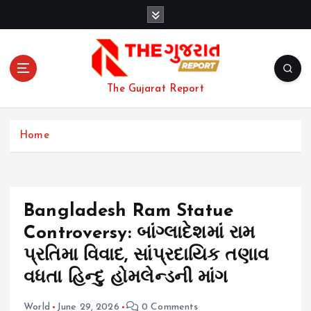
S
k
i
p
t
o
The Gujarat Report
c
o
n
Home
t
e
n
t
Bangladesh Ram Statue
Controversy: બાંગ્લાદેશમાં રામ
પ્રતિમા વિવાદ, સાંપ્રદાયિક તણાવ
વધતા હિન્દુ હોમલેન્ડની માંગ
World
June 29, 2026
0 Comments