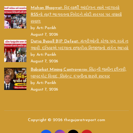
Mohan Bhagwat: વિદ્યાર્થી આંદોલન સામે બદલાયો
RSSનો સૂર? ભાગવતના નિવેદને મોદી સરકાર પર વધાર્યા
સવાલ
by Arti Parikh
August 7, 2026
Datia Bypoll BJP Defeat: મંત્રીઓની ફોજ પણ કામે ન
આવી, દતિયાએ બદલાતા રાજકીય મિજાજનો સંકેત આપ્યો
by Arti Parikh
August 7, 2026
Babarkot Mining Controversy: સિંહની જમીન છીનવી,
બાબરકોટ વિવાદ, સિમેન્ટ કંપનીના શરણે સરકાર
by Arti Parikh
August 7, 2026
Copyright © 2026 thegujaratreport.com