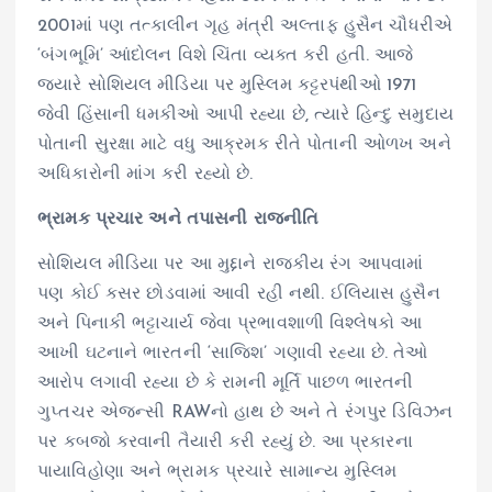
2001માં પણ તત્કાલીન ગૃહ મંત્રી અલ્તાફ હુસૈન ચૌધરીએ
‘બંગભૂમિ’ આંદોલન વિશે ચિંતા વ્યક્ત કરી હતી. આજે
જ્યારે સોશિયલ મીડિયા પર મુસ્લિમ કટ્ટરપંથીઓ 1971
જેવી હિંસાની ધમકીઓ આપી રહ્યા છે, ત્યારે હિન્દુ સમુદાય
પોતાની સુરક્ષા માટે વધુ આક્રમક રીતે પોતાની ઓળખ અને
અધિકારોની માંગ કરી રહ્યો છે.
ભ્રામક પ્રચાર અને તપાસની રાજનીતિ
સોશિયલ મીડિયા પર આ મુદ્દાને રાજકીય રંગ આપવામાં
પણ કોઈ કસર છોડવામાં આવી રહી નથી. ઈલિયાસ હુસૈન
અને પિનાકી ભટ્ટાચાર્ય જેવા પ્રભાવશાળી વિશ્લેષકો આ
આખી ઘટનાને ભારતની ‘સાજિશ’ ગણાવી રહ્યા છે. તેઓ
આરોપ લગાવી રહ્યા છે કે રામની મૂર્તિ પાછળ ભારતની
ગુપ્તચર એજન્સી RAWનો હાથ છે અને તે રંગપુર ડિવિઝન
પર કબજો કરવાની તૈયારી કરી રહ્યું છે. આ પ્રકારના
પાયાવિહોણા અને ભ્રામક પ્રચારે સામાન્ય મુસ્લિમ