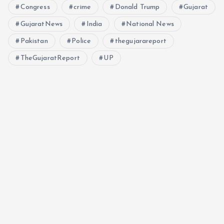
Congress
crime
Donald Trump
Gujarat
GujaratNews
India
National News
Pakistan
Police
thegujarareport
TheGujaratReport
UP