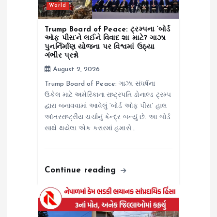
World
Trump Board of Peace: ટ્રમ્પના ‘બોર્ડ
ઑફ પીસ’ને લઈને વિવાદ શા માટે? ગાઝા
પુનર્નિર્માણ યોજના પર વિશ્વમાં ઉઠ્યા
ગંભીર પ્રશ્નો
August 2, 2026
Trump Board of Peace: ગાઝા સંઘર્ષના
ઉકેલ માટે અમેરિકાના રાષ્ટ્રપતિ ડોનાલ્ડ ટ્રમ્પ
દ્વારા બનાવવામાં આવેલું ‘બોર્ડ ઓફ પીસ’ હાલ
આંતરરાષ્ટ્રીય ચર્ચાનું કેન્દ્ર બન્યું છે. આ બોર્ડ
સાથે થયેલા એક કરારમાં હમાસે…
Continue reading