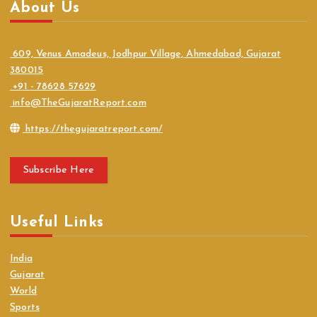
About Us
609, Venus Amadeus, Jodhpur Village, Ahmedabad, Gujarat
380015
+91 - 78628 57629
info@TheGujaratReport.com
https://thegujaratreport.com/
Subscribe Here
Useful Links
India
Gujarat
World
Sports