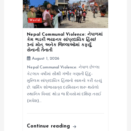
World
Nepal Communal Violence: નેપાળમાં
કેમ ભડકી ભયાનક સાંપ્રદાયિક હિંસા!
3નાં મોત, અનેક જિલ્લાઓમાં કર્ફ્યુ,
સેનાની તૈનાતી
August 1, 2026
Nepal Communal Violence: નેપાળ છેલ્લા
કેટલાક વર્ષોમાં સૌથી ગંભીર ગણાતી હિંદુ-
મુસ્લિમ સાંપ્રદાયિક હિંસાનો સામનો કરી રહ્યું
છે. ધાર્મિક શોભાયાત્રા દરમિયાન શરૂ થયેલો
સ્થાનિક વિવાદ થોડા જ દિવસોમાં દક્ષિણ તરાઈ
(મધેશ)…
Continue reading