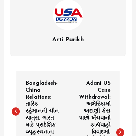
Arti Parikh
P
Bangladesh-
Adani US
o
China
Case
Relations:
Withdrawal:
તારિક
અમેરિકામાં
s
રહેમાનની ચીન
અદાણી કેસ
યાત્રા, ભારત
પાછો ખેંચવાની
t
માટે પ્રાદેશિક
કાર્યવાહી
વ્યૂહરચનાના
વિવાદમાં,