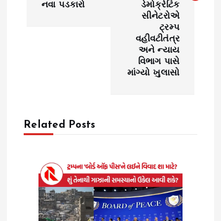
n
નવા પડકારો
ડેમોક્રેટિક
સીનેટરોએ
a
ટ્રમ્પ
વહીવટીતંત્ર
v
અને ન્યાય
વિભાગ પાસે
i
માંગ્યો ખુલાસો
g
a
Related Posts
t
i
o
n