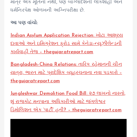
માત્ર એક મૂર્તિનો નથી, પણ બાંગ્લાદેશની લોકશાહી અને
ધર્મનિરપેક્ષ ઓળખની અગ્નિપરીક્ષા છે.
આ પણ વાંચો:
Indian Asylum Application Rejection: ખોટા આશ્રય
દાવાઓ અને ઇમિગ્રેશન ફ્રોડ સામે કેનેડા-ન્યૂઝીલેન્ડની
કાર્યવાહી તેજ – thegujaratreport.com
Bangladesh-China Relations: તારિક રહેમાનની ચીન
યાત્રા, ભારત માટે પ્રાદેશિક વ્યૂહરચનાના નવા પડકારો –
thegujaratreport.com
Jungleshwar Demolition Food Bill: ૨૭ લાખનો નાસ્તો,
શું રાજકોટ મનપાના અધિકારીઓ માટે જંગલેશ્વર
ડિમોલિશન એક ‘પાર્ટી’ હતી? – thegujaratreport.com