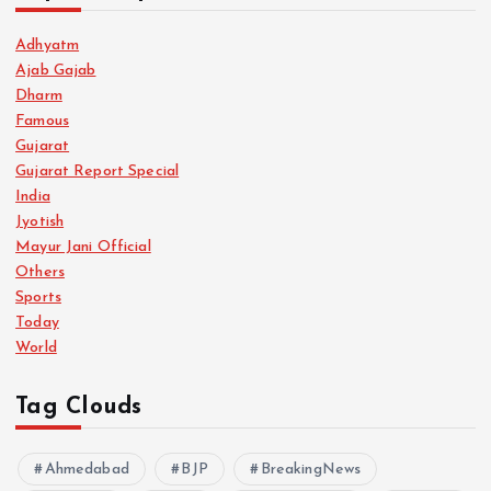
Adhyatm
Ajab Gajab
Dharm
Famous
Gujarat
Gujarat Report Special
India
Jyotish
Mayur Jani Official
Others
Sports
Today
World
Tag Clouds
Ahmedabad
BJP
BreakingNews