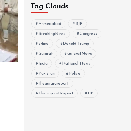
Tag Clouds
Ahmedabad
BJP
BreakingNews
Congress
crime
Donald Trump
Gujarat
GujaratNews
India
National News
Pakistan
Police
thegujarareport
TheGujaratReport
UP