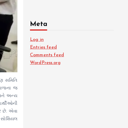
Meta
Log in
Entries feed
Comments feed
WordPress.org
્ષણ સમિતિ
 શાળાના જ
 અને અન્ય
ાર્થીઓની
 છે. એવા
ો સોશિયલ