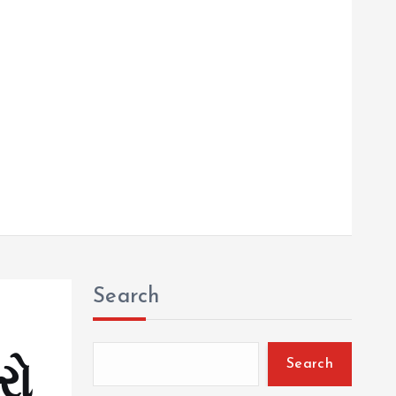
Search
Search
રો