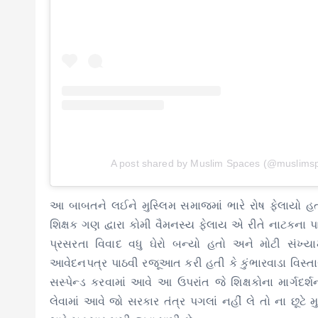
A post shared by Muslim Spaces (@muslims
આ બાબતને લઈને મુસ્લિમ સમાજમાં ભારે રોષ ફેલાયો 
શિક્ષક ગણ દ્વારા કોમી વૈમનસ્ય ફેલાય એ રીતે નાટકના પ
પ્રસરતા વિવાદ વધુ ઘેરો બન્યો હતો અને મોટી સંખ્
આવેદનપત્ર પાઠવી રજૂઆત કરી હતી કે કુંભારવાડા વિસ્તાર
સસ્પેન્ડ કરવામાં આવે આ ઉપરાંત જે શિક્ષકોના માર્ગદર
લેવામાં આવે જો સરકાર તંત્ર પગલાં નહીં લે તો ના છૂ