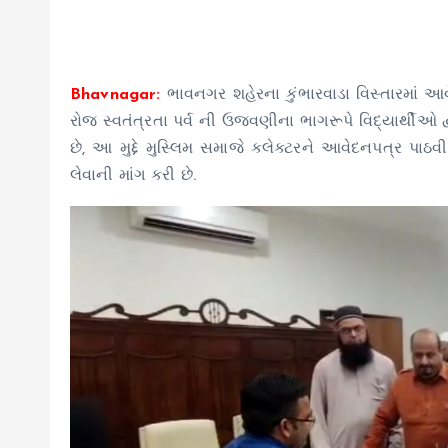
Bhavnagar:
ભાવનગર શહેરના કુંભારવાડા વિસ્તારમાં 
રોજ સ્વતંત્રતા પર્વ ની ઉજવણીના ભાગરૂપે વિદ્યાર્થીઓ 
છે, આ મુદ્દે મુસ્લિમ સમાજે કલેક્ટરને આવેદનપત્ર પા
લેવાની માંગ કરી છે.