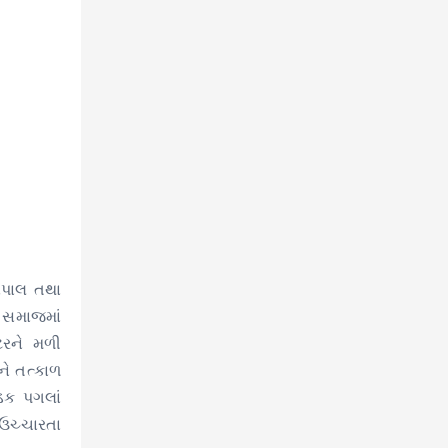
િપાલ તથા
મ સમાજમાં
ટરને મળી
ને તત્કાળ
કડક પગલાં
 ઉચ્ચારતા