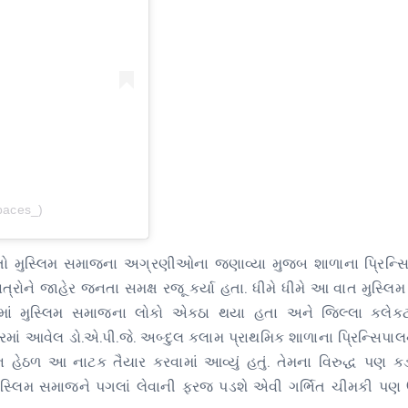
paces_)
હતો મુસ્લિમ સમાજના અગ્રણીઓના જણાવ્યા મુજબ શાળાના પ્રિન્સ
ાત્રોને જાહેર જનતા સમક્ષ રજૂ કર્યા હતા. ધીમે ધીમે આ વાત મુસ્લિ
યામાં મુસ્લિમ સમાજના લોકો એકઠા થયા હતા અને જિલ્લા કલેક
માં આવેલ ડો.એ.પી.જે. અબ્દુલ કલામ પ્રાથમિક શાળાના પ્રિન્સિપાલ
્શન હેઠળ આ નાટક તૈયાર કરવામાં આવ્યું હતું. તેમના વિરુદ્ધ પણ 
ટે મુસ્લિમ સમાજને પગલાં લેવાની ફરજ પડશે એવી ગર્ભિત ચીમકી પણ