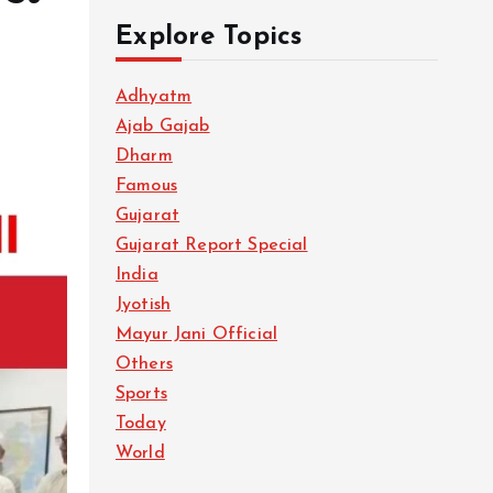
Explore Topics
Adhyatm
Ajab Gajab
Dharm
Famous
Gujarat
Gujarat Report Special
India
Jyotish
Mayur Jani Official
Others
Sports
Today
World