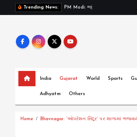
S
P
M
M
o
d
i
:
ભ
ર
ત
મ
ન
ત
Trending News:
k
i
p
t
o
c
o
n
t
India
Gujarat
World
Sports
Gu
e
Adhyatm
Others
n
t
Home
Bhavnagar: ‘ઓપરેશન સિંદૂર’ પર શાળામાં ભજવાયે