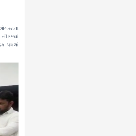
 ઓગસ્ટના
ી નીકળ્યો
ડક પગલાં