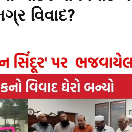
ગ્ર વિવાદ?