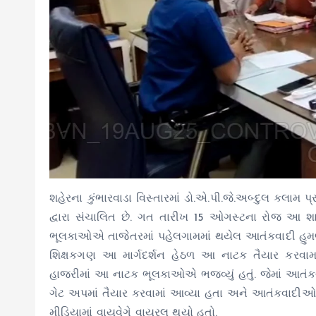
શહેરના કુંભારવાડા વિસ્તારમાં ડો.એ.પી.જે.અબ્દુલ કલા
દ્વારા સંચાલિત છે. ગત તારીખ 15 ઓગસ્ટના રોજ આ શાળામ
ભૂલકાઓએ તાજેતરમાં પહેલગામમાં થયેલ આતંકવાદી હુમલા સં
શિક્ષકગણ આ માર્ગદર્શન હેઠળ આ નાટક તૈયાર કરવામાં આ
હાજરીમાં આ નાટક ભૂલકાઓએ ભજવ્યું હતું. જેમાં આતં
ગેટ અપમાં તૈયાર કરવામાં આવ્યા હતા અને આતંકવાદીઓ
મીડિયામાં વાયુવેગે વાયરલ થયો હતો.