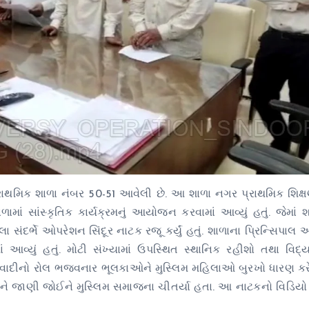
મ પ્રાથમિક શાળા નંબર 50-51 આવેલી છે. આ શાળા નગર પ્રાથમિક શિક
ાં સાંસ્કૃતિક કાર્યક્રમનું આયોજન કરવામાં આવ્યું હતું. જેમાં
દર્ભે ઓપરેશન સિંદૂર નાટક રજૂ કર્યું હતું. શાળાના પ્રિન્સિપાલ
વ્યું હતું. મોટી સંખ્યામાં ઉપસ્થિત સ્થાનિક રહીશો તથા વિદ્ય
કવાદીનો રોલ ભજવનાર ભૂલકાઓને મુસ્લિમ મહિલાઓ બુરખો ધારણ કરે
ને જાણી જોઈને મુસ્લિમ સમાજના ચીતર્યા હતા. આ નાટકનો વિડિય