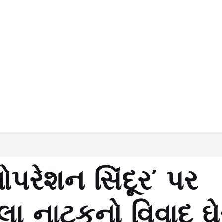
રેશન સિંદૂર’ પર
લા નાટકનો વિવાદ ઘે