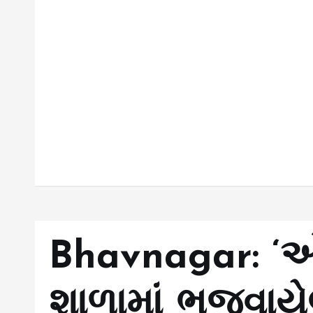
Bhavnagar: ‘ઓપ
શાળામાં ભજવાયે