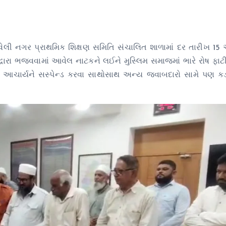
આવેલી નગર પ્રાથમિક શિક્ષણ સમિતિ સંચાલિત શાળામાં દર તારીખ 15
દ્વારા ભજવવામાં આવેલ નાટકને લઈને મુસ્લિમ સમાજમાં ભારે રોષ ફાટ
ઠવી આચાર્યને સસ્પેન્ડ કરવા સાથોસાથ અન્ય જવાબદારો સામે પણ ક