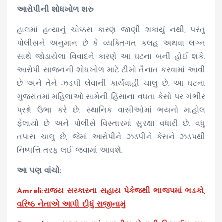
આરોપીની શોધખોળ શરુ
હાલમાં
હત્યાનું
ચોક્કસ કારણ જાણી શકાયું નથી, પરંતુ
પોલીસને અનુમાન છે કે વ્યક્તિગત કલહ અથવા લગ્ન
સાથે
જોડાયેલા
વિવાદને કારણે આ ઘટના બની હોઈ શકે.
આરોપી
સાજનની
શોધખોળ
માટે
ટીમો
તૈનાત
કરવામાં આવી
છે અને તેને ઝડપી લેવાની કાર્યવાહી ચાલુ છે. આ ઘટના
ગુજરાતમાં મહિલાઓ સામેની
હિંસાના
વધતા
કેસો
પર ગંભીર
પ્રશ્નો
ઉભા
કરે
છે
.
સ્થાનિક
વાસીઓમાં
ભયનો માહોલ
ફેલાયો
છે અને પોલીસે વિસ્તારમાં સુરક્ષા વધારી છે. વધુ
તપાસ ચાલુ છે, જેમાં
આરોપીને
ઝડપીને
કેસને ઝડપથી
નિષ્પત્તિ તરફ લઈ જવામાં આવશે.
આ પણ વાંચો:
Amreli:રાજ્ય સરકારના સહાય પેકેજથી ભાજપમાં ભડકો,
વરિષ્ઠ નેતાએ આપી દીધું રાજીનામું