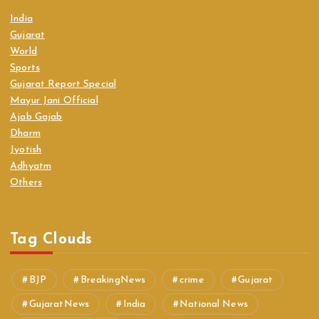
India
Gujarat
World
Sports
Gujarat Report Special
Mayur Jani Official
Ajab Gajab
Dharm
Jyotish
Adhyatm
Others
Tag Clouds
BJP
BreakingNews
crime
Gujarat
GujaratNews
India
National News