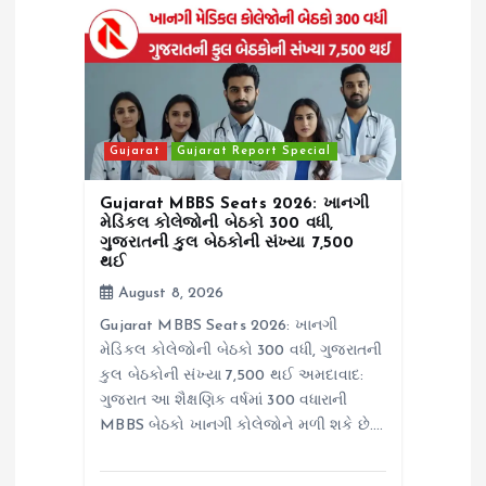
a
t
i
Gujarat
Gujarat Report Special
o
Gujarat MBBS Seats 2026: ખાનગી
મેડિકલ કોલેજોની બેઠકો 300 વધી,
ગુજરાતની કુલ બેઠકોની સંખ્યા 7,500
n
થઈ
August 8, 2026
Gujarat MBBS Seats 2026: ખાનગી
મેડિકલ કોલેજોની બેઠકો 300 વધી, ગુજરાતની
કુલ બેઠકોની સંખ્યા 7,500 થઈ અમદાવાદ:
ગુજરાત આ શૈક્ષણિક વર્ષમાં 300 વધારાની
MBBS બેઠકો ખાનગી કોલેજોને મળી શકે છે.…