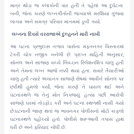
માત્ર થોડા જ
કલાકોની
વાર હતી તે
પહેલાં
આ દુર્ઘટના
બની, જેના કારણે
લગ્નગીતોની
જગ્યાએ મરશિયા
ગુંજવા
લાગ્યા અને સમગ્ર પરિવાર
માતમમાં
ડૂબી ગયો.
લગ્નના દિવસે વરરાજાએ દુલ્હનને મારી નાખી
આ ઘટના
પ્રભુદાસ
તળાવ પાસેના
મફતનગર
વિસ્તારમાં
ટેકરી ચોક નજીક બનેલી છે. પ્રાપ્ત માહિતી અનુસાર,
સોનલ અને
સાજણ
વચ્ચે
લિવ
-ઇન
રિલેશનશિપ
ચાલુ હતી
અને તેમના
લગ્ન
આજે નક્કી થયા હતા. સવારે તૈયારીઓ
ચાલુ હતી ત્યારે અચાનક
સાજણે
રોષમાં
આવીને સોનલ પર
છરીથી
હુમલો કર્યો, જેના કારણે
તે
ઘાયલ
થઈ અને
ઘટનાસ્થળે
જ તેનું મોત
નિપજ્યું
. હત્યા પછી આરોપી
સાજણે
ઘરમાં તોડફોડ કરી અને ઘટના
સ્થળથી
નાસી ગયો
છે.ઘટનાની
જાણ થતાં જ ભાવનગર પોલીસનો મોટો કાફલો
ઘટનાસ્થળે
પહોંચ્યો હતો. પોલીસે
શરૂઆતી
તપાસ હાથ
ધરી છે અને ફરિયાદ નોંધી છે.