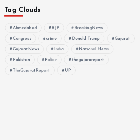
Tag Clouds
Ahmedabad
BJP
BreakingNews
Congress
crime
Donald Trump
Gujarat
GujaratNews
India
National News
Pakistan
Police
thegujarareport
TheGujaratReport
UP