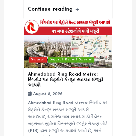
Continue reading
Gujarat
Gujarat Report Special
Ahmedabad Ring Road Metro:
રિંગરોડ પર મેટ્રોને કેન્દ્ર સરકાર મંજૂરી
આપશે
August 8, 2026
Ahmedabad Ring Road Metro: રિંગરોડ પર
મેટ્રોને કેન્દ્ર સરકાર મંજૂરી આપશે
અમદાવાદ, થલતેજ ગામ-સનાથલ કોરિડોરના
બદ્રાબાદ સુધીના વિસ્તરણને જાહેર રોકાણ બોર્ડ
(PIB) દ્વારા મંજૂરી આપવામાં આવી છે, અને