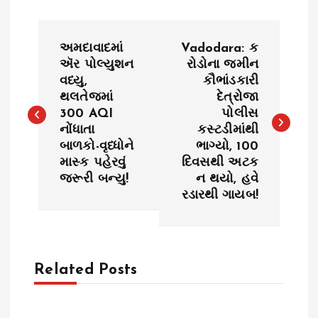
P
અમદાવાદમાં
Vadodara: ક
o
ઍર પોલ્યુશન
રોડોના જમીન
વધ્યુ,
કૌભાંડકારી
થલતેજમાં
દેત્રોજા
s
300 AQI
પોલીસ
નોંધાતા
કસ્ટડીમાંથી
t
બાળકો-વૃધ્ધોને
ભાગ્યો, 100
માસ્ક પહેરવું
દિવસથી અટક
n
જરૂરી બન્યુ!
ન થયો, હવે
રડારથી ગાયબ!
a
v
Related Posts
i
g