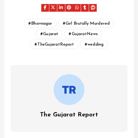
Bhavnagar
Girl Brutally Murdered
Gujarat
GujaratNews
TheGujaratReport
wedding
The Gujarat Report