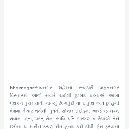
Bhavnagar:
ભાવનગર
શહેરના
રૂવાપરી
મફતનગર
વિસ્તારમાં
આજે સવારે થયેલી દુઃખદ ઘટનાએ આખા
પંથકને
હચમચાવી નાખ્યું છે.
મહેંદી
વાળા હાથ અને
દુલ્હની
વેશમાં તૈયાર થયેલી યુવતી સોનલ
રાઠોડના
આજે જ લગ્ન
થવાના હતા, પરંતુ તેના ભાવિ પતિ
સાજણ
બારૈયાએ
તેને
છરીના
ઘા મારીને કરુણ રીતે હત્યા કરી દીધી. ફેરા
ફરવાના