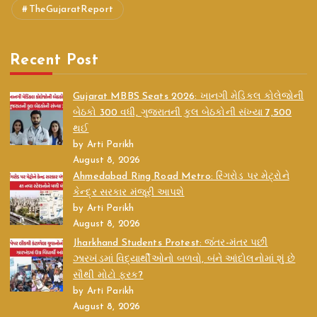
TheGujaratReport
Recent Post
Gujarat MBBS Seats 2026: ખાનગી મેડિકલ કોલેજોની
બેઠકો 300 વધી, ગુજરાતની કુલ બેઠકોની સંખ્યા 7,500
થઈ
by Arti Parikh
August 8, 2026
Ahmedabad Ring Road Metro: રિંગરોડ પર મેટ્રોને
કેન્દ્ર સરકાર મંજૂરી આપશે
by Arti Parikh
August 8, 2026
Jharkhand Students Protest: જંતર-મંતર પછી
ઝારખંડમાં વિદ્યાર્થીઓનો બળવો, બંને આંદોલનોમાં શું છે
સૌથી મોટો ફરક?
by Arti Parikh
August 8, 2026