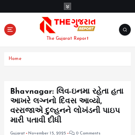
S
k
i
p
t
o
The Gujarat Report
c
o
n
Home
t
e
n
t
Bhavnagar: લિવ-ઇનમા રહેતા હતા
આખરે લગ્નનો દિવસ આવ્યો,
વરરાજાએ દુલ્હનને લોખંડની પાઇપ
મારી પતાવી દીધી
Gujarat
November 15, 2025
0 Comments