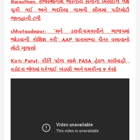
Rajasthan: રાજસ્થાનમાં ભારતીય સેનાની મિસાઈલ લક્ષ
ચુકી ગઈ અને ભદરિયા ગામની સીમમાં પડી!મોટી
જાનહાની ટળી
chhotaudepur: “મને ડરાવી-ધમકાવીને ભાજપમાં
જોડવાની કોશિશ કરી” AAP ધારાસભ્ય ચૈતર વસાવાનો
મોટો ખુલાસો
Kirti Patel: કીર્તિ પટેલ સામે PASA હેઠળ કાર્યવાહી ,
વડોદરા જેલમાં ધકેલાઈ, ખંડણી અને ધમકીના 9 કેસો