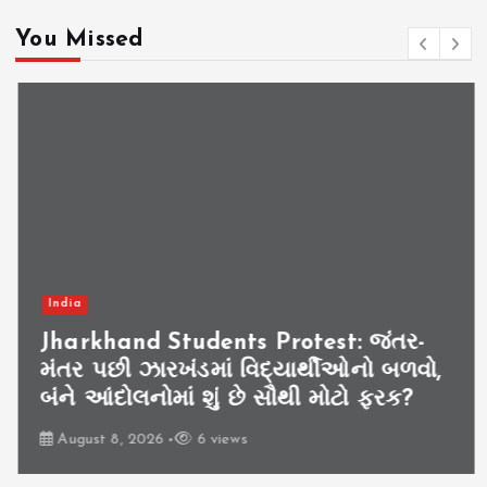
You Missed
India
Jharkhand Students Protest: જંતર-
મંતર પછી ઝારખંડમાં વિદ્યાર્થીઓનો બળવો,
બંને આંદોલનોમાં શું છે સૌથી મોટો ફરક?
August 8, 2026
6 views