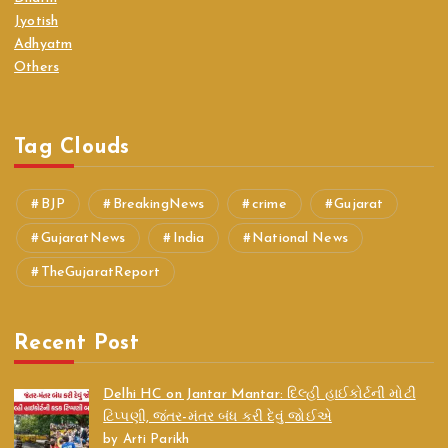
Jyotish
Adhyatm
Others
Tag Clouds
BJP
BreakingNews
crime
Gujarat
GujaratNews
India
National News
TheGujaratReport
Recent Post
Delhi HC on Jantar Mantar: દિલ્હી હાઈકોર્ટની મોટી
ટિપ્પણી, જંતર-મંતર બંધ કરી દેવું જોઈએ
by Arti Parikh