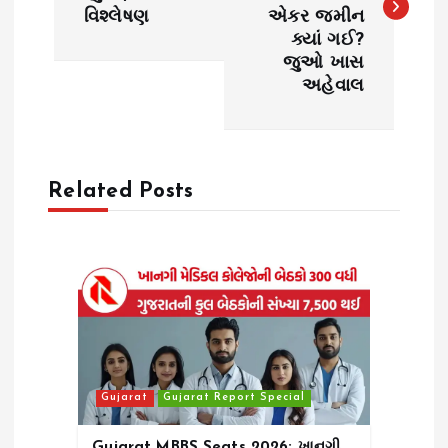
s
વિશ્લેષણ
એકર જમીન
ક્યાં ગઈ?
t
જુઓ ખાસ
અહેવાલ
n
a
Related Posts
v
i
g
a
t
Gujarat
Gujarat Report Special
i
Gujarat MBBS Seats 2026: ખાનગી