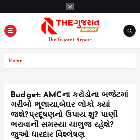
S
k
i
p
t
o
The Gujarat Report
c
o
n
Home
t
e
n
t
Budget: AMCના કરોડોના બજેટમાં
ગરીબો ભૂલાયા,બેઘર લોકો ક્યાં
જશે?પ્રદૂષણનો ઉપાય શુ? પાણી
ભરાવાની સમસ્યા ચાલુજ રહેશે?
જુઓ ધારદાર વિશ્લેષણ