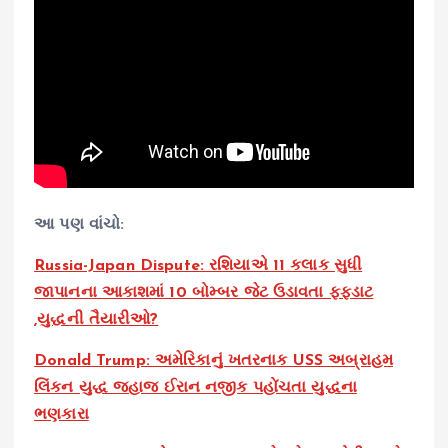
આ પણ વાંચો:
Russia-Japan Dispute: રશિયાએ 11 કલાક સુધી
જાપાનના આકાશમાં 10 બોમ્બર જેટ ઉડાવતા ફફડાટ
,યુદ્ધની તૈયારીઓ?
Donald Trump: અમેરિકાનું ખતરનાક USS અબ્રાહમ
લિંકન યુદ્ધ જહાજ ઈરાન નજીક પહોંચતા યુદ્ધના
ભણકારા