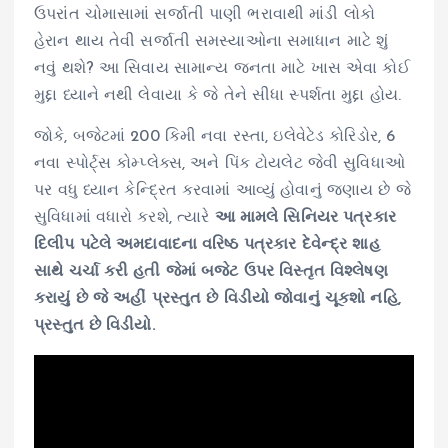
ઉપરાંત ચોમાસામાં સર્જાતી પાણી ભરાવાથી માંડી લોકો
હેરાન થાય તેવી સર્જાતી સમસ્યાઓના સમાધાન માટે શું
નવું થશે? આ સિવાય સામાન્ય જનતા માટે ખાસ એવા કોઈ
મુદ્દા ધ્યાને નથી લેવાયા કે જે તેને સીધા સ્પર્શતા મુદ્દા હોય.
જોકે, બજેટમાં 200 કિમી નવા રસ્તા, ઇલેવેટેડ કોરિડોર, 6
નવા સ્પોર્ટ્સ કોમ્પ્લેક્સ, અને પિંક ટોયલેટ જેવી સુવિધાઓ
પર વધુ ધ્યાન કેન્દ્રિત કરવામાં આવ્યું હોવાનું જણાય છે જે
સુવિધામાં વધારો કરશે, ત્યારે
આ મામલે સિનિયર પત્રકાર
દિલીપ પટેલે અમદાવાદના વરિષ્ઠ પત્રકાર દેવેન્દ્ર શાહ
સાથે ચર્ચા કરી હતી જેમાં બજેટ ઉપર વિસ્તૃત વિશ્લેષણ
કરાયું છે જે અહીં પ્રસ્તુત છે વિડીયો જોવાનું ચૂકશો નહિ,
પ્રસ્તુત છે વિડીયો.