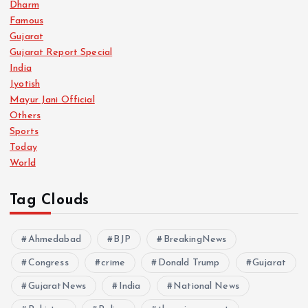
Dharm
Famous
Gujarat
Gujarat Report Special
India
Jyotish
Mayur Jani Official
Others
Sports
Today
World
Tag Clouds
Ahmedabad
BJP
BreakingNews
Congress
crime
Donald Trump
Gujarat
GujaratNews
India
National News