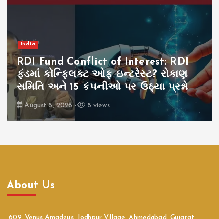
India
RDI Fund Conflict of Interest: RDI
ફંડમાં કોન્ફ્લિક્ટ ઓફ ઇન્ટરેસ્ટ? રોકાણ
સમિતિ અને 15 કંપનીઓ પર ઉઠ્યા પ્રશ્નો
August 8, 2026
8 views
About Us
609, Venus Amadeus, Jodhpur Village, Ahmedabad, Gujarat