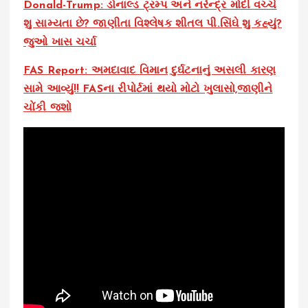
Donald-Trump: ડોનાલ્ડ ટ્રમ્પ અને નરેન્દ્ર મોદી વચ્ચે
શુ સામ્યતા છે? જાણીતા વિશ્લેષક શીતલ પી.સિંઘે શુ કહ્યું?
જુઓ ખાસ ચર્ચા
FAS Report: અમદાવાદ વિમાન દુર્ઘટનાનું અસલી કારણ
સામે આવ્યું!! FASના રીપોર્ટમાં થયો મોટો ખુલાસો,જાણીને
ચોંકી જશો