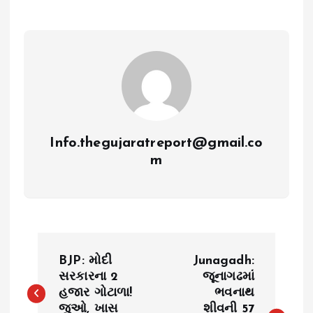
Info.thegujaratreport@gmail.co
m
P
BJP: મોદી
Junagadh:
o
સરકારના 2
જૂનાગઢમાં
હજાર ગોટાળા!
ભવનાથ
જુઓ, ખાસ
શીવની 57