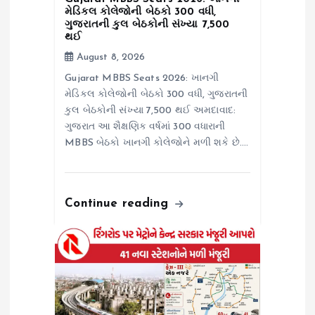
મેડિકલ કોલેજોની બેઠકો 300 વધી,
o
ગુજરાતની કુલ બેઠકોની સંખ્યા 7,500
થઈ
August 8, 2026
n
Gujarat MBBS Seats 2026: ખાનગી
મેડિકલ કોલેજોની બેઠકો 300 વધી, ગુજરાતની
કુલ બેઠકોની સંખ્યા 7,500 થઈ અમદાવાદ:
ગુજરાત આ શૈક્ષણિક વર્ષમાં 300 વધારાની
MBBS બેઠકો ખાનગી કોલેજોને મળી શકે છે.…
Continue reading