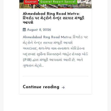
Gujarat
Gujarat Report Special
Ahmedabad Ring Road Metro:
રિંગરોડ પર મેટ્રોને કેન્દ્ર સરકાર મંજૂરી
આપશે
August 8, 2026
Ahmedabad Ring Road Metro: રિંગરોડ પર
મેટ્રોને કેન્દ્ર સરકાર મંજૂરી આપશે
અમદાવાદ, થલતેજ ગામ-સનાથલ કોરિડોરના
બદ્રાબાદ સુધીના વિસ્તરણને જાહેર રોકાણ બોર્ડ
(PIB) દ્વારા મંજૂરી આપવામાં આવી છે, અને
ગુજરાત મેટ્રો…
Continue reading