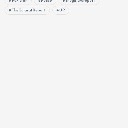
Pakistan
Police
thegujarareport
TheGujaratReport
UP