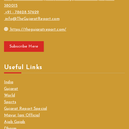
380015
+91 - 78628 57629
info@TheGujaratReport.com
https://thegujaratreport.com/
Subscribe Here
Useful Links
India
Gujarat
World
Sports
Gujarat Report Special
Mayur Jani Official
Ajab Gajab
Dharm