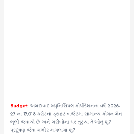
Budget:
અમદાવાદ મ્યુનિસિપલ કોર્પોરેશનના વર્ષ 2026-
27 ના ₹17,018 કરોડના ડ્રાફ્ટ બજેટમાં સામાન્ય કોમન મેન
ભૂલી જવાયો છે અને ગરીબોના ઘર તૂટ્યા તેઓનું શુ?
પ્રદૂષણ જેવા ગંભીર મામલામાં શુ?