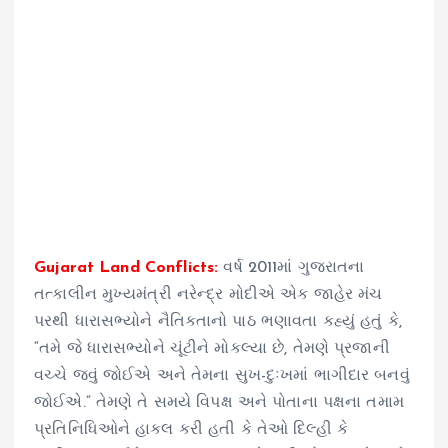
Gujarat Land Conflicts:
વર્ષ 2011માં ગુજરાતના
તત્કાલીન મુખ્યમંત્રી નરેન્દ્ર મોદીએ એક જાહેર મંચ
પરથી ધારાસભ્યોને નૈતિકતાનો પાઠ ભણાવતા કહ્યું હતું કે,
“તમે જે ધારાસભ્યોને ચૂંટીને મોકલ્યા છે, તેમણે પ્રજાની
વચ્ચે જવું જોઈએ અને તેમના સુખ-દુઃખમાં ભાગીદાર બનવું
જોઈએ.” તેમણે તે સમયે વિપક્ષ અને પોતાના પક્ષના તમામ
પ્રતિનિધિઓને હાકલ કરી હતી કે તેઓ દિલ્હી કે