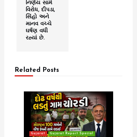
a
નિર્ણય સામે
વિરોધ, દીપડા,
v
સિંહો અને
માનવ વચ્ચે
i
ઘર્ષણ વધી
રહ્યાં છે.
g
a
Related Posts
t
i
o
n
Gujarat
Gujarat Report Special