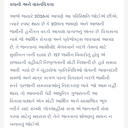
વચનો અને વાસ્તવિકતા
આજે જ્યારે 2026માં આપણે આ પરિસ્થિતિ જોઈએ છીએ,
ત્યારે સ્પષ્ટ થાય છે કે 2011ના ભાષણો અને આજની
જમીની હકીકત વચ્ચે આકાશ-પાતાળનું અંતર છે. વિકાસના
નામે જે આર્થિક રોકાણ અને પ્રોજેક્ટ્સ લાવવામાં આવ્યા
છે, તે જનતાના આશીર્વાદ મેળવવાને બદલે તેમના માટે
મુસીબત બની રહ્યા છે. 127 જમીન વિવાદોનું હોવું એ
રાજ્યની વહીવટી નિષ્ફળતાની મોટી નિશાની છે. હવે સમય
આવી ગયો છે કે ચૂંટાયેલા પ્રતિનિધિઓ પોતાની જવાબદારી
સમજે અને માત્ર કાગળ પરના વિકાસને બદલે જમીની
સ્તરે પ્રજાની સમસ્યાઓનું નિરાકરણ લાવે. જો આમ નહીં
થાય, તો આવનારી પેઢી આધુનિક ગુજરાતની આ
વિકાસગાથાને એક મોટી આર્થિક અને સામાજિક ભૂલ
તરીકે યાદ રાખશે. લોકશાહીમાં સત્તા એ જનતાની સેવા
કરવા માટેનું માધ્યમ છે, તેને જનતાના શોષણનું સાધન ન
બનાવવું જોઈએ.