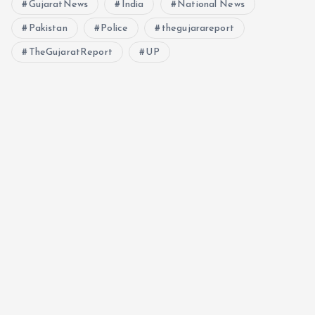
GujaratNews
India
National News
Pakistan
Police
thegujarareport
TheGujaratReport
UP