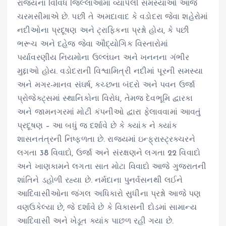
રાજ્યના વિવિધ જિલ્લાઓમાં વ્યાપેલી સમસ્યાઓ આજે
ચરમસીમાએ છે. પછી તે અમદાવાદ કે વડોદરા જેવા શહેરોમાં
નદીઓના પ્રદૂષણ અને ટ્રાફિકના પ્રશ્નો હોય, કે પછી
ભરૂચ અને દહેજ જેવા ઔદ્યોગિક વિસ્તારોમાં
પર્યાવરણીય નિયમોના ઉલ્લંઘન અને ખનનના ગંભીર
મુદ્દાઓ હોય. વડોદરાની વિશ્વામિત્રી નદીમાં પૂરની સમસ્યા
અને મગર-માનવ સંઘર્ષ, કચ્છના બંદરો અને પવન ઉર્જા
પ્રોજેક્ટ્સમાં સ્થાનિકોના વિરોધ, તેમજ દેવભૂમિ દ્વારકા
અને જામનગરમાં મોટી કંપનીઓ દ્વારા ફેલાવવામાં આવતું
પ્રદૂષણ – આ બધું જ દર્શાવે છે કે ક્યાંક ને ક્યાંક
શાસનતંત્રની નિષ્ફળતા છે. રાજ્યમાં ઇન્ફ્રાસ્ટ્રક્ચરને
લગતા 38 વિવાદો, ઉર્જા અને સંરક્ષણને લગતા 22 વિવાદો
અને ખાણકામને લગતા સાત મોટા વિવાદો આજે ગુજરાતની
શાંતિને ડહોળી રહ્યા છે. નર્મદાના પુનર્વસનથી લઈને
આદિવાસીઓના જંગલ અધિકારો સુધીના પ્રશ્નો આજે પણ
વણઉકેલ્યા છે, જે દર્શાવે છે કે વિકાસની દોડમાં સામાન્ય
આદિવાસી અને ખેડૂત ક્યાંક પાછળ રહી ગયા છે.