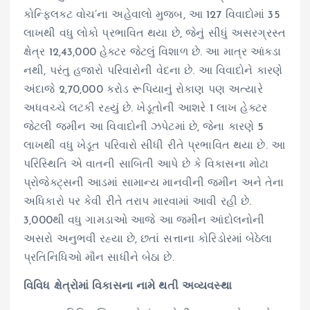
કોન્ફ્લિક્ટ વોચ’ના અહેવાલો મુજબ, આ 127 વિવાદોમાં 35
લાખથી વધુ લોકો પ્રભાવિત થયા છે, જેનું સીધું અસરગ્રસ્ત
ક્ષેત્ર 12,43,000 હેક્ટર જેટલું વિશાળ છે. આ માત્ર આંકડા
નથી, પરંતુ હજારો પરિવારોની વેદના છે. આ વિવાદોને કારણે
અંદાજે 2,70,000 કરોડ રૂપિયાનું રોકાણ પણ અત્યારે
અધવચ્ચે લટકી રહ્યું છે. ખેડૂતોની આશરે 1 લાખ હેક્ટર
જેટલી જમીન આ વિવાદોની ઝપેટમાં છે, જેના કારણે 5
લાખથી વધુ ખેડૂત પરિવારો સીધી રીતે પ્રભાવિત થયા છે. આ
પરિસ્થિતિ એ વાતની સાબિતી આપે છે કે વિકાસના મોટા
પ્રોજેક્ટ્સની આડમાં સામાન્ય માનવીની જમીન અને તેના
અધિકારો પર કેવી રીતે તરાપ મારવામાં આવી રહી છે.
3,000થી વધુ ગામડાઓ આજે આ જમીન આંદોલનોની
અસરો અનુભવી રહ્યા છે, છતાં સત્તાના કોરિડોરમાં બેઠેલા
પ્રતિનિધિઓ મૌન સાધીને બેઠા છે.
વિવિધ ક્ષેત્રોમાં વિકાસના નામે થતી અવ્યવસ્થા