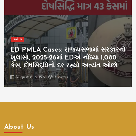
India
ED PMLA Cases: રાજ્યસભામાં સરકારનો
ખુલાસો, 2025-26માં EDએ નોંધ્યા 1,080
કેસ, દોષસિદ્ધિનો દર રહ્યો અત્યંત ઓછો
August 6, 2026
7 views
About Us