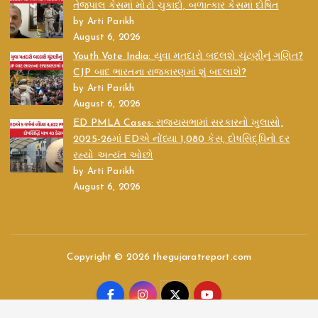
તેજપાલ કેસમાં મોટો ચુકાદો, બળાત્કાર કેસમાં દોષિત
by Arti Parikh
August 6, 2026
Youth Vote India: યુવા મતદારો બદલશે ચૂંટણીનું ગણિત?
CJP બાદ ભારતના રાજકારણમાં શું બદલાશે?
by Arti Parikh
August 6, 2026
ED PMLA Cases: રાજ્યસભામાં સરકારનો ખુલાસો,
2025-26માં EDએ નોંધ્યા 1,080 કેસ, દોષસિદ્ધિનો દર
રહ્યો અત્યંત ઓછો
by Arti Parikh
August 6, 2026
Copyright © 2026 thegujaratreport.com