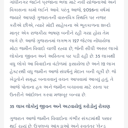
ગાંધીનગર જઈને પ્રજાના ભલા માટે નવી યોજનાઓ અને
વિકાસના કામો લઈને આવે. પરંતુ આજે, 2026ના વર્ષમાં
જ્યારે આપણે ગુજરાતની વાસ્તવિક સ્થિતિ પર નજર
કરીએ છીએ, ત્યારે મોદી સાહેબના એ ભૂતકાળના શબ્દો
માત્ર એક રાજકીય ભાષણ બનીને રહી ગયા હોય તેમ
લાગે છે. આજે ગુજરાતમાં લગભગ 127 જેટલા નોંધાયેલા
મોટા જમીન વિવાદો ચાલી રહ્યા છે, જેની સીધી અસર લાખો
લોકોના જીવન અને અસ્તિત્વ પર પડી રહી છે. 35 લાખથી
વધુ લોકો આ વિવાદોના વંટોળમાં ફસાયેલા છે અને 12 લાખ
હેક્ટરથી વધુ જમીન આજે સંઘર્ષનું મેદાન બની ચૂકી છે. જે
ખેડૂતોને સમૃદ્ધ બનાવવાનું વચન આપવામાં આવ્યું હતું, તે
આજે પોતાના હક અને જમીન બચાવવા માટે રસ્તા પર
ઉતરીને આંદોલન કરવા મજબૂર બન્યા છે.
35 લાખ લોકોનું જીવન અને અટવાયેલું કરોડોનું રોકાણ
ગુજરાત આજે જમીન વિવાદોના ગંભીર સંકટમાંથી પસાર
થઈ રહ્યું છે. ઉપલબ્ધ આંકડાઓ અને સ્વતંત્ર ‘લેન્ડ