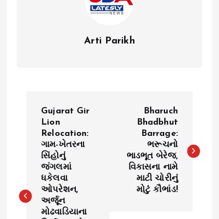
Arti Parikh
P
Gujarat Gir
Bharuch
o
Lion
Bhadbhut
Relocation:
Barrage:
ગામ-ખેતરના
ભરૂચનો
s
સિંહોનું
ભાડભૂત બેરેજ,
જંગલમાં
વિકાસના નામે
t
ધકેલવા
માટી ચોરીનું
ઓપરેશન,
મોટું કૌભાંડ!
n
અર્જૂન
મોઢવાડિયાના