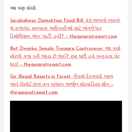
આ પણ વાંચો:
Jungleshwar Demolition Food Bill: ૨૭ લાખનો નાસ્તો,
શું રાજકોટ મનપાના અધિકારીઓ માટે જંગલેશ્વર
ડિમોલિશન એક ‘પાર્ટી’ હતી? – thegujaratreport.com
Bet Dwarka Temple Treasure Controversy: આ કયો
મોરલો કળા કરી જાય છે ભાઈ? રામ પછી હવે કાનુડાના ઘેર
ધાડ! – thegujaratreport.com
Gir Illegal Resorts in Forest: ગીરમાં દેરકાયદે ખાણ
અને રિસોર્ટ છતાં વન પ્રધાન અર્જૂન મોઢવાડિયા મૌન –
thegujaratreport.com