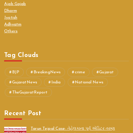
Ajab Gajab
Dharm
Jyotish
Adhyatm
Others
Tag Clouds
BJP
BreakingNews
crime
Gujarat
GujaratNews
India
National News
TheGujaratReport
Recent Post
Tarun Tejpal Case: તેહેલકાના પૂર્વ એડિટર તરુણ