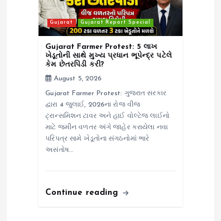
Gujarat
Gujarat Report Special
Gujarat Farmer Protest: 5 લાખ
ખેડૂતોની સાથે મુખ્ય પ્રધાન ભૂપેન્દ્ર પટેલે
કેમ છેતરપિંડી કરી?
August 5, 2026
Gujarat Farmer Protest: ગુજરાત સરકાર
દ્વારા 4 જુલાઈ, 2026ના રોજ વીજ
ટ્રાન્સમિશન ટાવર અને હાઈ વોલ્ટેજ લાઈનો
માટે જમીન વળતર અંગે જાહેર કરાયેલા નવા
પરિપત્ર સામે ખેડૂતોના સંગઠનોમાં ભારે
અસંતોષ…
Continue reading