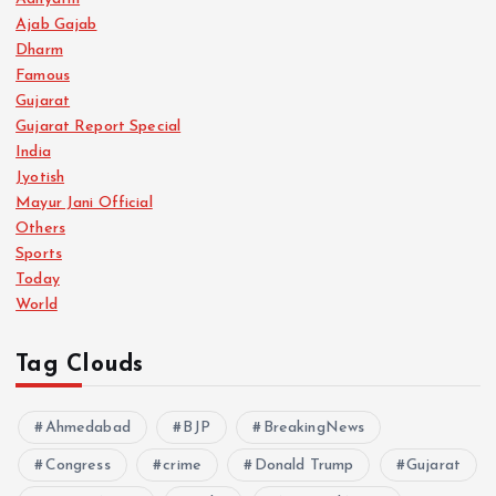
Ajab Gajab
Dharm
Famous
Gujarat
Gujarat Report Special
India
Jyotish
Mayur Jani Official
Others
Sports
Today
World
Tag Clouds
Ahmedabad
BJP
BreakingNews
Congress
crime
Donald Trump
Gujarat