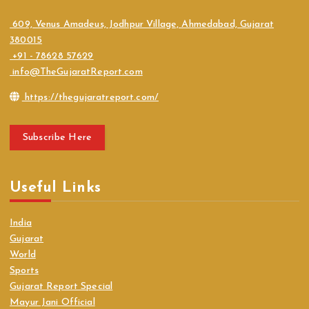
609, Venus Amadeus, Jodhpur Village, Ahmedabad, Gujarat
380015
+91 - 78628 57629
info@TheGujaratReport.com
https://thegujaratreport.com/
Subscribe Here
Useful Links
India
Gujarat
World
Sports
Gujarat Report Special
Mayur Jani Official