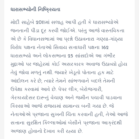
ધારાસભ્યોની નિષ્ક્રિયતા
મોદી સાહેબે 2011માં સલાહ આપી હતી કે ધારાસભ્યોએ
જનતાની પીડા દૂર કરવી જોઈએ. પરંતુ આજે વાસ્તવિકતા
એ છે કે વિધાનસભામાં આ પ્રશ્નો ઉઠાવનારા ગણ્યા-ગાંઠ્યા
વિરોધ પક્ષના નેતાઓ સિવાય સત્તાધારી પક્ષના 162
ધારાસભ્યો અને લોકસભાના 25 સાંસદોએ આ ગંભીર
મુદ્દાઓ પર જાહેરમાં કોઈ અસરકારક અવાજ ઉઠાવ્યો હોય
તેવું જોવા મળતું નથી. જ્યારે ખેડૂતો પોતાના હક માટે
આંદોલન કરે છે, ત્યારે તેમને સાંભળવાને બદલે તેમની
ઉપેક્ષા કરવામાં આવે છે. પેપર લીક, બેરોજગારી,
ગેરકાયદેસર દારૂનું વેચાણ અને જમીન પચાવી પાડવાના
કિસ્સાઓ આજે રાજ્યમાં સામાન્ય બની ગયા છે. જે
નેતાઓએ પ્રજાના સુખની ચિંતા કરવાની હતી, તેઓ આજે
સત્તાના સુરક્ષિત કિલ્લાઓમાં બેસીને પ્રજાના આક્રંદથી
અજાણ હોવાનો દેખાવ કરી રહ્યા છે.