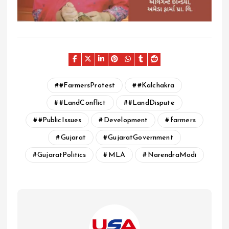
#FarmersProtest
#Kalchakra
#LandConflict
#LandDispute
#PublicIssues
Development
farmers
Gujarat
GujaratGovernment
GujaratPolitics
MLA
NarendraModi