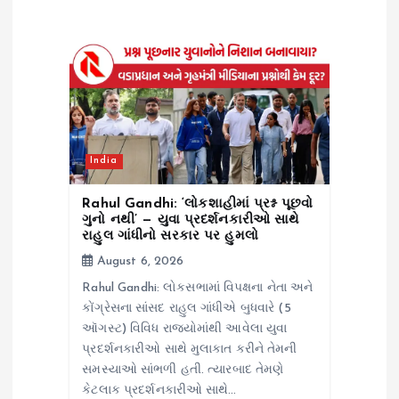
g
a
t
i
India
o
Rahul Gandhi: ‘લોકશાહીમાં પ્રશ્ન પૂછવો
n
ગુનો નથી’ — યુવા પ્રદર્શનકારીઓ સાથે
રાહુલ ગાંધીનો સરકાર પર હુમલો
August 6, 2026
Rahul Gandhi: લોકસભામાં વિપક્ષના નેતા અને
કોંગ્રેસના સાંસદ રાહુલ ગાંધીએ બુધવારે (5
ઑગસ્ટ) વિવિધ રાજ્યોમાંથી આવેલા યુવા
પ્રદર્શનકારીઓ સાથે મુલાકાત કરીને તેમની
સમસ્યાઓ સાંભળી હતી. ત્યારબાદ તેમણે
કેટલાક પ્રદર્શનકારીઓ સાથે…