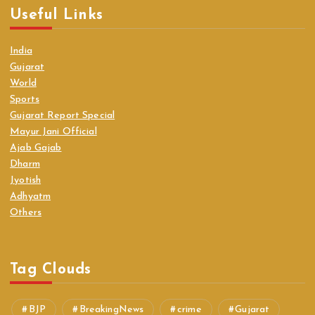
Useful Links
India
Gujarat
World
Sports
Gujarat Report Special
Mayur Jani Official
Ajab Gajab
Dharm
Jyotish
Adhyatm
Others
Tag Clouds
BJP
BreakingNews
crime
Gujarat