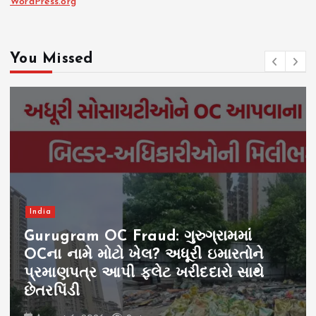
WordPress.org
You Missed
India
Gurugram OC Fraud: ગુરુગ્રામમાં
OCના નામે મોટો ખેલ? અધૂરી ઇમારતોને
પ્રમાણપત્ર આપી ફ્લેટ ખરીદદારો સાથે
છેતરપિંડી