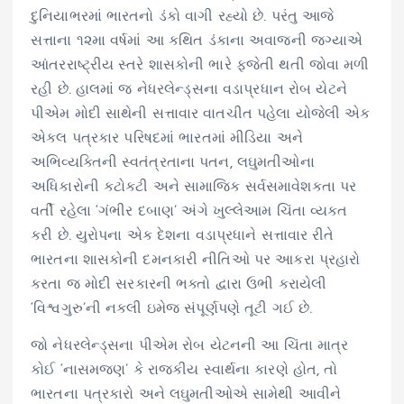
દુનિયાભરમાં ભારતનો ડંકો વાગી રહ્યો છે. પરંતુ આજે
સત્તાના ૧૨મા વર્ષમાં આ કથિત ડંકાના અવાજની જગ્યાએ
આંતરરાષ્ટ્રીય સ્તરે શાસકોની ભારે ફજેતી થતી જોવા મળી
રહી છે. હાલમાં જ નેધરલેન્ડ્સના વડાપ્રધાન રોબ યેટને
પીએમ મોદી સાથેની સત્તાવાર વાતચીત પહેલા યોજેલી એક
એકલ પત્રકાર પરિષદમાં ભારતમાં મીડિયા અને
અભિવ્યક્તિની સ્વતંત્રતાના પતન, લઘુમતીઓના
અધિકારોની કટોકટી અને સામાજિક સર્વસમાવેશકતા પર
વર્તી રહેલા ‘ગંભીર દબાણ’ અંગે ખુલ્લેઆમ ચિંતા વ્યક્ત
કરી છે. યુરોપના એક દેશના વડાપ્રધાને સત્તાવાર રીતે
ભારતના શાસકોની દમનકારી નીતિઓ પર આકરા પ્રહારો
કરતા જ મોદી સરકારની ભક્તો દ્વારા ઉભી કરાયેલી
‘વિશ્વગુરુ’ની નકલી ઇમેજ સંપૂર્ણપણે તૂટી ગઈ છે.
જો નેધરલેન્ડ્સના પીએમ રોબ યેટનની આ ચિંતા માત્ર
કોઈ ‘નાસમજણ’ કે રાજકીય સ્વાર્થના કારણે હોત, તો
ભારતના પત્રકારો અને લઘુમતીઓએ સામેથી આવીને