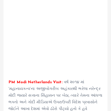
PM Modi Netherlands Visit:
વર્ષ ૨૦૧૪ માં
‘મહાનાયકત્વ’ના અજીબોગરીબ અહંકારથી ભરેલા નરેન્દ્ર
મોદી જ્યારે સત્તાના સિંહાસન પર બેઠા, ત્યારે તેમના આંધળા
ભક્તો અને ગોદી મીડિયાએ ઉપરાઉપરી વિદેશ પ્રવાસોને
જોઈને આખા દેશમાં એવો ઢંઢેરો પીટ્યો હતો કે હવે