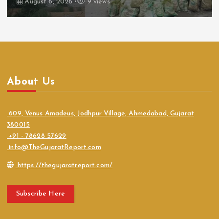
August 6, 2026
9 views
About Us
609, Venus Amadeus, Jodhpur Village, Ahmedabad, Gujarat
380015
+91 - 78628 57629
info@TheGujaratReport.com
https://thegujaratreport.com/
Subscribe Here