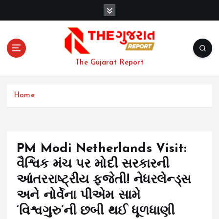
S
k
i
p
t
o
The Gujarat Report
c
o
n
Home
t
e
n
t
PM Modi Netherlands Visit:
વૈશ્વિક મંચ પર મોદી સરકારની
આંતરરાષ્ટ્રીય ફજેતી! નેધરલેન્ડ્સ
અને નોર્વેના પીએમ સામે
‘વિશ્વગુરુ’ની છબી થઈ ધૂળધાણી