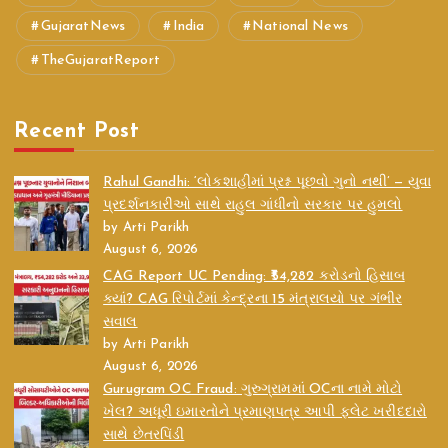
GujaratNews
India
National News
TheGujaratReport
Recent Post
Rahul Gandhi: ‘લોકશાહીમાં પ્રશ્ન પૂછવો ગુનો નથી’ — યુવા
પ્રદર્શનકારીઓ સાથે રાહુલ ગાંધીનો સરકાર પર હુમલો
by Arti Parikh
August 6, 2026
CAG Report UC Pending: ₹54,282 કરોડનો હિસાબ
ક્યાં? CAG રિપોર્ટમાં કેન્દ્રના 15 મંત્રાલયો પર ગંભીર
સવાલ
by Arti Parikh
August 6, 2026
Gurugram OC Fraud: ગુરુગ્રામમાં OCના નામે મોટો
ખેલ? અધૂરી ઇમારતોને પ્રમાણપત્ર આપી ફ્લેટ ખરીદદારો
સાથે છેતરપિંડી