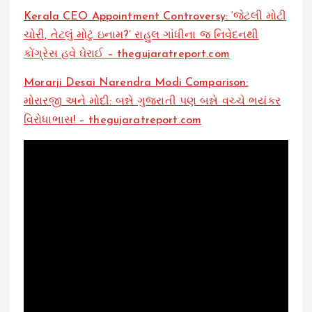
Kerala CEO Appointment Controversy: ‘જેટલી મોટી
ચોરી, તેટલું મોટું ઇનામ?’ રાહુલ ગાંધીના જ નિવેદનથી
કોંગ્રેસ હવે ઘેરાઈ – thegujaratreport.com
Morarji Desai Narendra Modi Comparison:
મોરારજી અને મોદી: બન્ને ગુજરાતી પણ બન્ને વચ્ચે ભયંકર
વિરોધાભાસ! – thegujaratreport.com