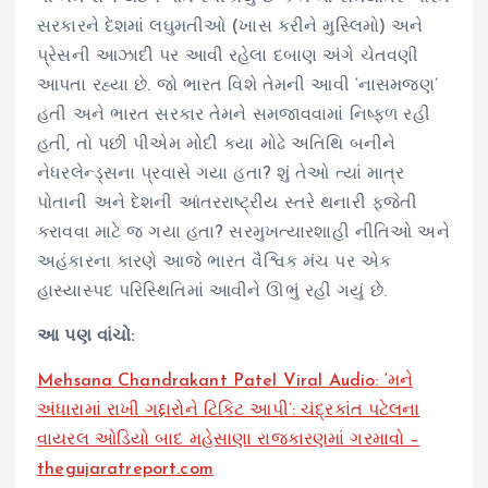
સરકારને દેશમાં લઘુમતીઓ (ખાસ કરીને મુસ્લિમો) અને
પ્રેસની આઝાદી પર આવી રહેલા દબાણ અંગે ચેતવણી
આપતા રહ્યા છે. જો ભારત વિશે તેમની આવી ‘નાસમજણ’
હતી અને ભારત સરકાર તેમને સમજાવવામાં નિષ્ફળ રહી
હતી, તો પછી પીએમ મોદી કયા મોઢે અતિથિ બનીને
નેધરલેન્ડ્સના પ્રવાસે ગયા હતા? શું તેઓ ત્યાં માત્ર
પોતાની અને દેશની આંતરરાષ્ટ્રીય સ્તરે થનારી ફજેતી
કરાવવા માટે જ ગયા હતા? સરમુખત્યારશાહી નીતિઓ અને
અહંકારના કારણે આજે ભારત વૈશ્વિક મંચ પર એક
હાસ્યાસ્પદ પરિસ્થિતિમાં આવીને ઊભું રહી ગયું છે.
આ પણ વાંચો:
Mehsana Chandrakant Patel Viral Audio: ‘મને
અંધારામાં રાખી ગદ્દારોને ટિકિટ આપી’: ચંદ્રકાંત પટેલના
વાયરલ ઓડિયો બાદ મહેસાણા રાજકારણમાં ગરમાવો –
thegujaratreport.com