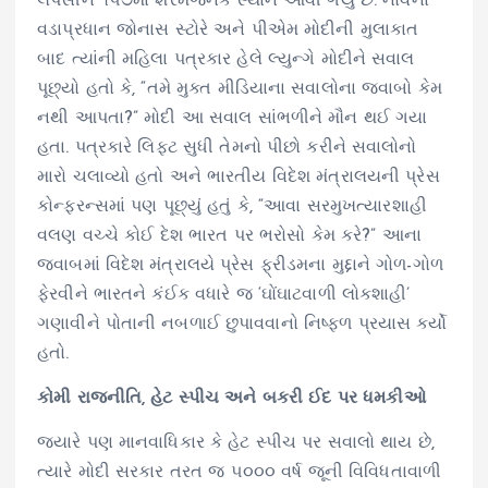
લપસીને ૧૫૭મા શરમજનક સ્થાને આવી ગયું છે. નોર્વેના
વડાપ્રધાન જોનાસ સ્ટોરે અને પીએમ મોદીની મુલાકાત
બાદ ત્યાંની મહિલા પત્રકાર હેલે લ્યુન્ગે મોદીને સવાલ
પૂછ્યો હતો કે, “તમે મુક્ત મીડિયાના સવાલોના જવાબો કેમ
નથી આપતા?” મોદી આ સવાલ સાંભળીને મૌન થઈ ગયા
હતા. પત્રકારે લિફ્ટ સુધી તેમનો પીછો કરીને સવાલોનો
મારો ચલાવ્યો હતો અને ભારતીય વિદેશ મંત્રાલયની પ્રેસ
કોન્ફરન્સમાં પણ પૂછ્યું હતું કે, “આવા સરમુખત્યારશાહી
વલણ વચ્ચે કોઈ દેશ ભારત પર ભરોસો કેમ કરે?” આના
જવાબમાં વિદેશ મંત્રાલયે પ્રેસ ફ્રીડમના મુદ્દાને ગોળ-ગોળ
ફેરવીને ભારતને કંઈક વધારે જ ‘ઘોંઘાટવાળી લોકશાહી’
ગણાવીને પોતાની નબળાઈ છુપાવવાનો નિષ્ફળ પ્રયાસ કર્યો
હતો.
કોમી રાજનીતિ, હેટ સ્પીચ અને બકરી ઈદ પર ધમકીઓ
જ્યારે પણ માનવાધિકાર કે હેટ સ્પીચ પર સવાલો થાય છે,
ત્યારે મોદી સરકાર તરત જ ૫૦૦૦ વર્ષ જૂની વિવિધતાવાળી