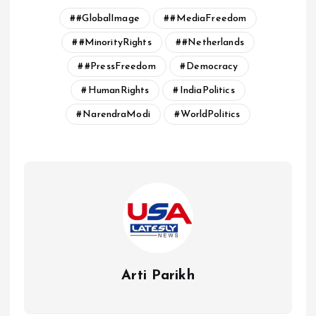
#GlobalImage
#MediaFreedom
#MinorityRights
#Netherlands
#PressFreedom
Democracy
HumanRights
IndiaPolitics
NarendraModi
WorldPolitics
Arti Parikh