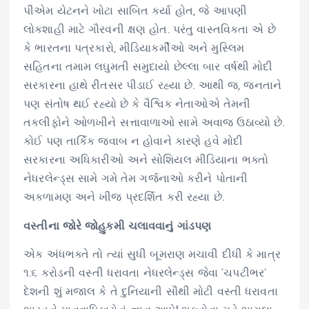
પીએમ યેટનને ખોટા સાબિત કર્યા હોત, જે આપણી
લોકશાહી માટે ગૌરવની ક્ષણ હોત. પરંતુ વાસ્તવિકતા એ છે
કે ભારતના પત્રકારો, મીડિયાકર્મીઓ અને મુસ્લિમ
સહિતના તમામ લઘુમતી સમુદાયો છેલ્લા બાર વર્ષથી મોદી
સરકારના હાથે રીતસર પીડાઈ રહ્યા છે. આથી જ, જનતાને
પણ સંતોષ થઈ રહ્યો છે કે વૈશ્વિક નેતાઓએ તેમની
તકલીફોને ઓળખીને સત્તાવાળાઓ સામે અવાજ ઉઠાવ્યો છે.
કોઈ પણ તાર્કિક જવાબ ન હોવાને કારણે હવે મોદી
સરકારના અધિકારીઓ અને સોશિયલ મીડિયાના ભક્તો
નેધરલેન્ડ્સ સામે ગમે તેમ ગર્જનાઓ કરીને પોતાની
અકળામણ અને ખીજ પ્રદર્શિત કરી રહ્યા છે.
વસ્તીના જોરે જોહુકમી ચલાવવાનું ગાંડપણ
એક અંધભક્તે તો ત્યાં સુધી બૂમરાણ મચાવી દીધી કે માત્ર
૧.૬ કરોડની વસ્તી ધરાવતા નેધરલેન્ડ્સ જેવા ‘ચપટીભર’
દેશની શું મજાલ કે તે દુનિયાની સૌથી મોટી વસ્તી ધરાવતા