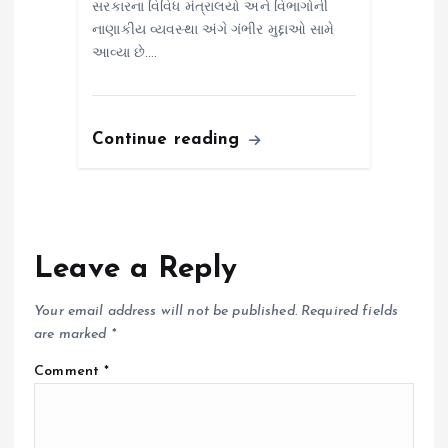
સરકારના વિવિધ મંત્રાલયો અને વિભાગોની
નાણાકીય વ્યવસ્થા અંગે ગંભીર મુદ્દાઓ સામે
આવ્યા છે.…
Continue reading
Leave a Reply
Your email address will not be published.
Required fields
are marked
*
Comment
*