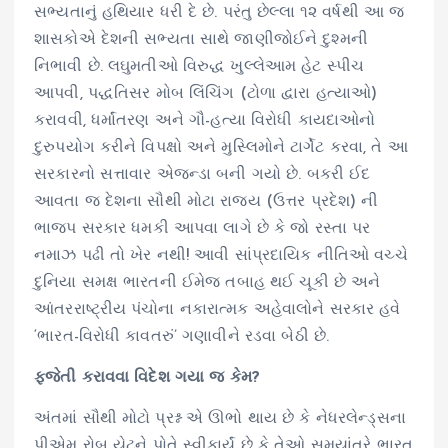
સભ્યતાનું હથિયાર ધરી દે છે. પરંતુ છેલ્લા ૧૨ વર્ષથી આ જ
શાસકોએ દેશની સભ્યતા સાથે જાણીજોઈને દુશ્મની
નિભાવી છે. લઘુમતીઓ વિરુદ્ધ ખુલ્લેઆમ હેટ સ્પીચ
આપવી, પદ્ધતિસર મોબ લિંચિંગ (ટોળા દ્વારા હત્યાઓ)
કરાવવી, ધર્માંતરણ અને ગૌ-હત્યા વિરોધી કાયદાઓનો
દુરુપયોગ કરીને વિપક્ષો અને મુસ્લિમોને ટાર્ગેટ કરવા, તે આ
સરકારનો સત્તાવાર એજન્ડા બની ગયો છે. બકરી ઈદ
આવતા જ દેશના સૌથી મોટા રાજ્ય (ઉત્તર પ્રદેશ) ની
ભાજપ સરકાર ધમકી આપવા લાગે છે કે જો રસ્તા પર
નમાઝ પઢી તો ખેર નથી! આવી સાંપ્રદાયિક નીતિઓ વચ્ચે
દુનિયા સમક્ષ ભારતની ઈમેજ તબાહ થઈ ચૂકી છે અને
આંતરરાષ્ટ્રીય પંચોના નકારાત્મક અહેવાલોને સરકાર હવે
‘ભારત-વિરોધી કાવતરું’ ગણાવીને રડવા બેઠી છે.
ફજેતી કરાવવા વિદેશ ગયા જ કેમ?
અંતમાં સૌથી મોટો પ્રશ્ન એ ઊભો થાય છે કે નેધરલેન્ડ્સના
પીએમ રોબ યેટને પોતે સ્વીકાર્યું છે કે તેઓ સમયાંતરે ભારત