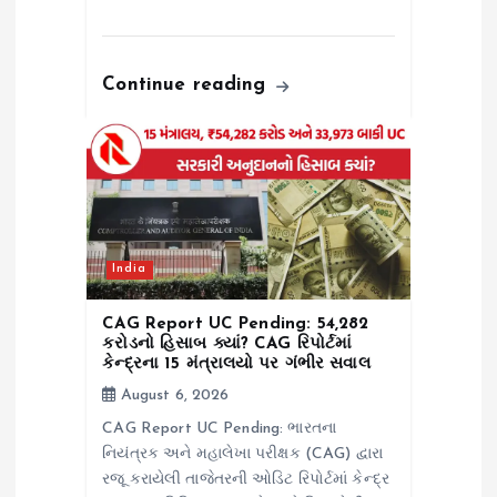
Continue reading
India
CAG Report UC Pending: ₹54,282
કરોડનો હિસાબ ક્યાં? CAG રિપોર્ટમાં
કેન્દ્રના 15 મંત્રાલયો પર ગંભીર સવાલ
August 6, 2026
CAG Report UC Pending: ભારતના
નિયંત્રક અને મહાલેખા પરીક્ષક (CAG) દ્વારા
રજૂ કરાયેલી તાજેતરની ઓડિટ રિપોર્ટમાં કેન્દ્ર