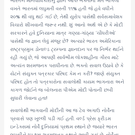
ભારતને માનવાધિકારોનું જ્ઞાન આપે! ભક્તોના મતે ભાગલા
વખતે ભારતમાં લઘુમતી વસ્તી ૧૧% હતી જે હવે વધીને
૨૦% થી વધુ થઈ ગઈ છે, તેથી યુરોપ પાસેથી સર્વસમાવેશક
વિચારો શીખવાની જરૂર નથી. શું આનો અર્થ એ છે કે મોદી
સરકારને હવે દુનિયાના માત્ર ગણ્યા-ગાંઠ્યા ‘ચૌધરીઓ’
પાસેથી જ જ્ઞાન લેવું મંજૂર છે? અત્યારે ભારત અમેરિકાના
રાષ્ટ્રપ્રમુખ ડોનાલ્ડ ટ્રમ્પના જ્ઞાનદાન પર જ નિર્ભર થઈને
રહી ગયું છે, જે આપણી સાર્વભૌમ લોકશાહીના ગૌરવ માટે
અત્યંત શરમજનક પરાધીનતા છે. ભક્તો સવાલ ઉઠાવે છે કે
યેટને સંયુક્ત પત્રકાર પરિષદ કેમ ન કરી? જાણે સંયુક્ત
પરિષદ હોત તો પત્રકારોના સવાલોથી કાયમ ભાગનારા અને
કાગળ જોઈને જ બોલનારા પીએમ મોદી પોતાની છબી
સુધારી લેવાના હતા!
સવાલોથી ભાગવાની મોદીની આ જ ટેવ અગાઉ નોર્વેના
પ્રવાસે પણ ખુલ્લી પડી ગઈ હતી. વર્લ્ડ પ્રેસ ફ્રીડમ
ઇન્ડેક્સમાં નોર્વે દુનિયામાં પ્રથમ સ્થાને છે જ્યારે ભારત