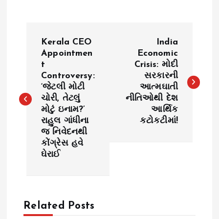
P
Kerala CEO
India
o
Appointmen
Economic
t
Crisis: મોદી
Controversy:
સરકારની
s
‘જેટલી મોટી
આત્મઘાતી
ચોરી, તેટલું
નીતિઓથી દેશ
t
મોટું ઇનામ?’
આર્થિક
રાહુલ ગાંધીના
કટોકટીમાં!
n
જ નિવેદનથી
કોંગ્રેસ હવે
a
ઘેરાઈ
v
i
Related Posts