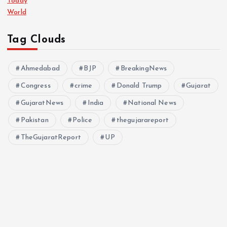
Today
World
Tag Clouds
Ahmedabad
BJP
BreakingNews
Congress
crime
Donald Trump
Gujarat
GujaratNews
India
National News
Pakistan
Police
thegujarareport
TheGujaratReport
UP