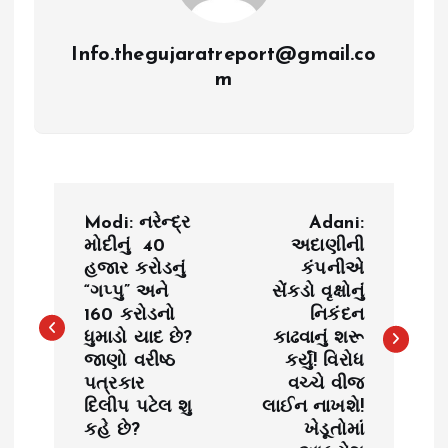
Info.thegujaratreport@gmail.co
m
P
Modi: નરેન્દ્ર
Adani:
o
મોદીનું ₹ 40
અદાણીની
હજાર કરોડનું
કંપનીએ
“ગપ્પુ” અને ₹
સેંકડો વૃક્ષોનું
s
160 કરોડનો
નિકંદન
ધુમાડો યાદ છે?
કાઢવાનું શરૂ
t
જાણો વરીષ્ઠ
કર્યું! વિરોધ
પત્રકાર
વચ્ચે વીજ
n
દિલીપ પટેલ શુ
લાઈન નાખશે!
કહે છે?
ખેડૂતોમાં