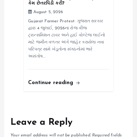
કેમ છેતરપિંડી કરી?
August 5, 2026
Gujarat Farmer Protest: ગુજરાત સરકાર
દ્વારા 4 જુલાઈ, 2026ના રોજ વીજ
ટ્રાન્સમિશન ટાવર અને હાઈ વોલ્ટેજ લાઈનો
માટે જમીન વળતર અંગે જાહેર કરાયેલા નવા
પરિપત્ર સામે ખેડૂતોના સંગઠનોમાં ભારે
અસંતોષ…
Continue reading
Leave a Reply
Your email address will not be published.
Required fields