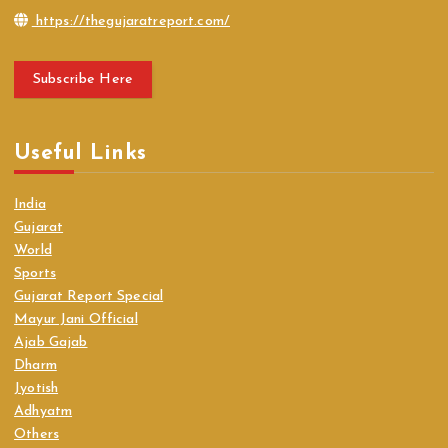
https://thegujaratreport.com/
Subscribe Here
Useful Links
India
Gujarat
World
Sports
Gujarat Report Special
Mayur Jani Official
Ajab Gajab
Dharm
Jyotish
Adhyatm
Others