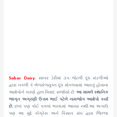
Sabar Dairy
: સાબર ડેરીમાં ૩૫ જેટલી દૂધ મંડળીઓ
દ્વારા નકલી કે ભેળસેળયુક્ત દૂધ મોકલવામાં આવતું હોવાના
આક્ષેપોને કારણે હાલ વિવાદ સર્જાયો છે.
આ મામલે સ્થાનિક
જાગૃત અગ્રણી ઉત્તમ ભાઈ પટેલે નામજોગ આક્ષેપો કર્યા
છે,
છતાં પણ કોઈ પગલાં ભરવામાં આવ્યા નથી.આ અગાઉ
પણ આ મુદ્દે કોંગ્રેસ અને કિસાન સંઘ દ્વારા જિલ્લા