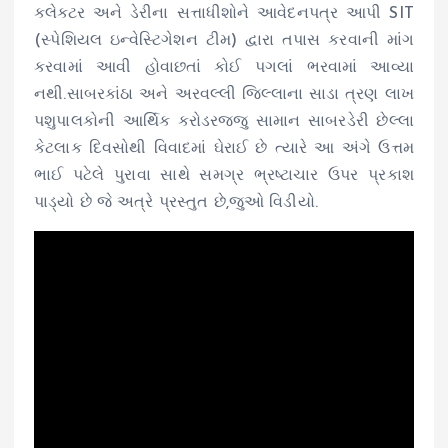
કલેક્ટર અને ડેરીના સત્તાધીશોને આવેદનપત્ર આપી SIT
(સ્પેશિયલ ઇન્વેસ્ટિગેશન ટીમ) દ્વારા તપાસ કરવાની માંગ
કરવામાં આવી હોવાછતાં કોઈ પગલાં ભરવામાં આવ્યા
નથી.સાબરકાંઠા અને અરવલ્લી જિલ્લાના સાડા ત્રણ લાખ
પશુપાલકોની આર્થિક કરોડરજ્જુ સામાન સાબરડેરી છેલ્લા
કેટલાક દિવસોથી વિવાદમાં ઘેરાઈ છે ત્યારે આ અંગે ઉત્તમ
ભાઈ પટેલે પુરાવા સાથે સમગ્ર ભ્રષ્ટાચાર ઉપર પ્રકાશ
પાડ્યો છે જે અત્રે પ્રસ્તુત છે,જુઓ વિડીયો.