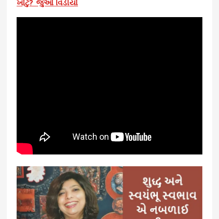
ખોટું? જુઓ વિડીયો