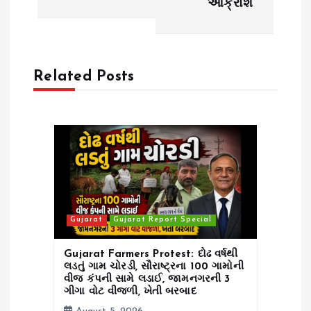
a
આક્રોશ
v
i
Related Posts
g
a
t
i
Gujarat
Gujarat Report Special
o
Gujarat Farmers Protest: દોઢ વર્ષથી
n
લડતું ગામ ચોરડી, સૌરાષ્ટ્રના 100 ગામોની
વીજ કંપની સામે લડાઈ, જામનગરની 3
ગીગા વોટ વીજળી, ખેતી બરબાદ