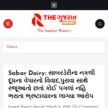
S
k
i
p
t
o
The Gujarat Report
c
o
n
Home
t
e
n
t
Sabar Dairy: સાબરડેરીના નકલી
દૂધના વેપારનો વિવાદ,પુરાવા સાથે
રજૂઆતો છતાં કોઈ પગલાં નહિ
ભરાતા ભ્રષ્ટાચારના લાગ્યા આરોપ
Gujarat Report Special
March 14, 2026
0 Comments