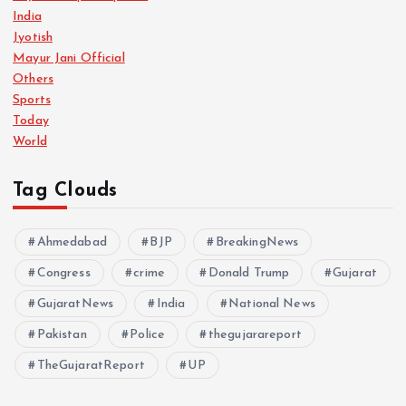
India
Jyotish
Mayur Jani Official
Others
Sports
Today
World
Tag Clouds
Ahmedabad
BJP
BreakingNews
Congress
crime
Donald Trump
Gujarat
GujaratNews
India
National News
Pakistan
Police
thegujarareport
TheGujaratReport
UP