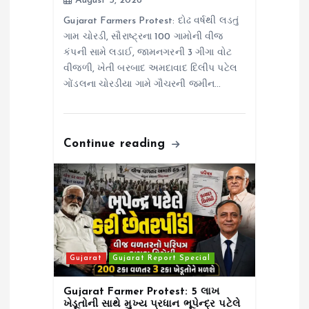
August 5, 2026
Gujarat Farmers Protest: દોઢ વર્ષથી લડતું
ગામ ચોરડી, સૌરાષ્ટ્રના 100 ગામોની વીજ
કંપની સામે લડાઈ, જામનગરની 3 ગીગા વોટ
વીજળી, ખેતી બરબાદ અમદાવાદ દિલીપ પટેલ
ગોંડલના ચોરડીયા ગામે ગૌચરની જમીન…
Continue reading
Gujarat
Gujarat Report Special
Gujarat Farmer Protest: 5 લાખ
ખેડૂતોની સાથે મુખ્ય પ્રધાન ભૂપેન્દ્ર પટેલે