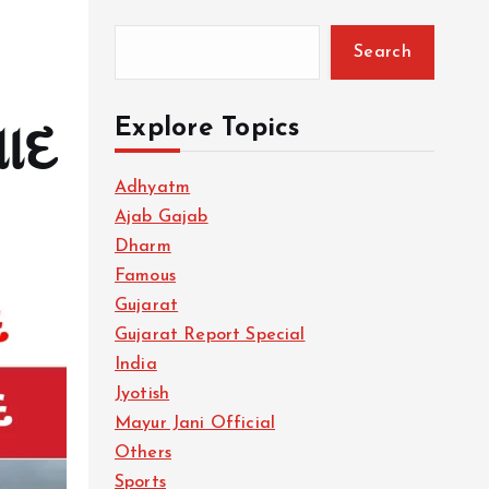
Search
Explore Topics
સાદ
Adhyatm
Ajab Gajab
Dharm
Famous
Gujarat
Gujarat Report Special
India
Jyotish
Mayur Jani Official
Others
Sports