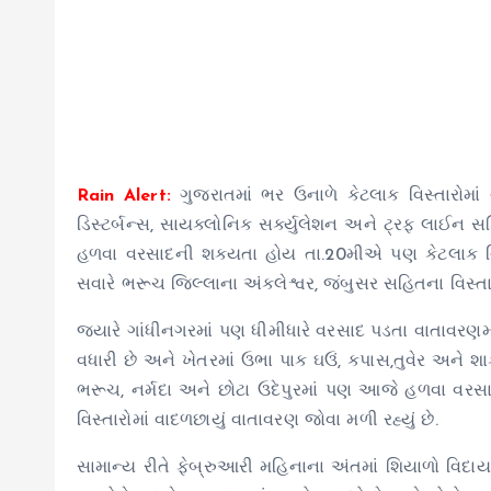
Rain Alert:
ગુજરાતમાં ભર ઉનાળે કેટલાક વિસ્તારોમા
ડિસ્ટર્બન્સ, સાયક્લોનિક સર્ક્યુલેશન અને ટ્રફ લાઈન સ
હળવા વરસાદની શક્યતા હોય તા.20મીએ પણ કેટલાક વિસ
સવારે ભરૂચ જિલ્લાના અંકલેશ્વર, જંબુસર સહિતના વિસ્તા
જ્યારે ગાંધીનગરમાં પણ ધીમીધારે વરસાદ પડતા વાતાવરણમા
વધારી છે અને ખેતરમાં ઉભા પાક ઘઉં, કપાસ,તુવેર અને શ
ભરૂચ, નર્મદા અને છોટા ઉદેપુરમાં પણ આજે હળવા વરસ
વિસ્તારોમાં વાદળછાયું વાતાવરણ જોવા મળી રહ્યું છે.
સામાન્ય રીતે ફેબ્રુઆરી મહિનાના અંતમાં શિયાળો વિદા