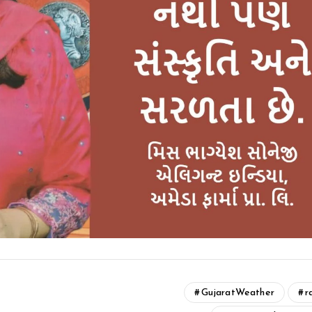
GujaratWeather
r