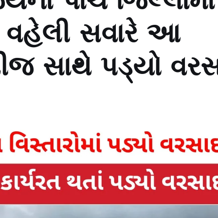
્યના પાંચ જિલ્લામાં
; વહેલી સવારે આ
વીજ સાથે પડ્યો વર