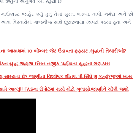
બલ ઋતુનો અનુભવ કરી રહયા છે.
કાસ્ટ જાહેર કર્યું હતું તેમાં સુરત, ભરૂચ, તાપી, નર્મદા અને છો
આવા વિસ્તારોમાં ગાજવીજ સાથે છૂટાછવાયા ઝાપટાં પડયા હતા અને
ના આકાશમાં 10 બોમ્બર જેટ ઉડાવતા ફફડાટ ,યુદ્ધની તૈયારીઓ?
કન યુદ્ધ જહાજ ઈરાન નજીક પહોંચતા યુદ્ધના ભણકારા
શુ સામ્યતા છે? જાણીતા વિશ્લેષક શીતલ પી.સિંઘે શુ કહ્યું?જુઓ ખાસ 
ે આવ્યું!! FASના રીપોર્ટમાં થયો મોટો ખુલાસો,જાણીને ચોંકી જશો