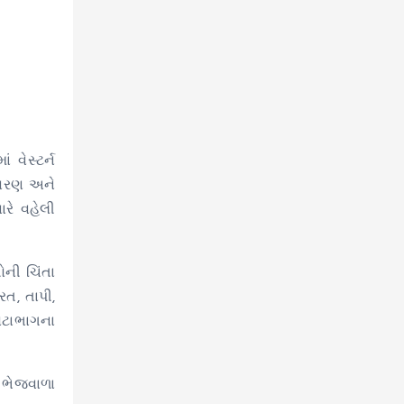
વેસ્ટર્ન
તાવરણ અને
રે વહેલી
ોની ચિંતા
રત, તાપી,
ોટાભાગના
 ભેજવાળા