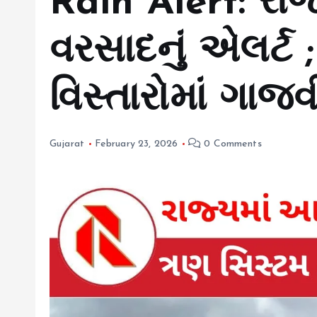
Rain Alert: રાજ
વરસાદનું એલર્ટ 
વિસ્તારોમાં ગાજ
Gujarat
February 23, 2026
0 Comments