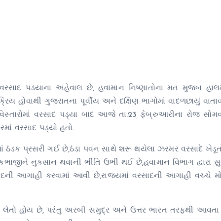
ં વરસાદ પડયાના અહેવાલ છે, હવામાન નિષ્ણાતોના મત મુજબ હાલમાં 
ક્રિય હોવાથી ગુજરાતના પૂર્વીય અને દક્ષિણ ભાગોમાં વાદળછાયું વા
્તારોમાં વરસાદ પડ્યા બાદ આજે તા.23 ફેબ્રુઆરીના રોજ સોમવા
રમાં વરસાદ પડ્યો હતો.
ં ઠંડક પ્રસરી ગઈ છે,ઠંડા પવન સાથે શરૂ થયેલા ઝરમર વરસાદે ખેડૂત
ાકભાજીને નુકસાન થવાની ભીતિ ઉભી થઈ છે,હવામાન વિભાગ દ્વારા સુ
ાદની આગાહી કરવામાં આવી છે,રાજ્યમાં વરસાદની આગાહી વચ્ચે મ
ય લેતો હોય છે, પરંતુ અરબી સમુદ્ર અને ઉત્તર ભારત તરફથી આવતા