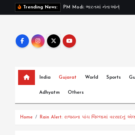
S
P
M
M
o
d
i
:
ભ
ર
ત
મ
ન
ત
ઓ
ન
“
ટ
સ
ડ
”
Trending News:
k
i
p
t
o
c
o
n
t
India
Gujarat
World
Sports
Gu
e
Adhyatm
Others
n
t
Home
Rain Alert: રાજ્યના પાંચ જિલ્લામાં વરસાદનું એલ