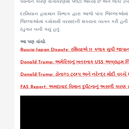
પવનોને કારણે વાતાવરણમાં પલટો આવ્યો છે અને લોકો ડ
દરમિયાન હવામાન વિભાગ દ્વારા આજે પાંચ જિલ્લાઓમાં નાઉ
જિલ્લાઓમાં કમોસમી વરસાદની શક્યતા વ્યક્ત કરી હતી 
ઠંડુગાર બની ગયું હતું.
આ પણ વાંચો:
Russia-Japan Dispute: રશિયાએ 11 કલાક સુધી જાપાન
Donald Trump: અમેરિકાનું ખતરનાક USS અબ્રાહમ લિં
Donald-Trump: ડોનાલ્ડ ટ્રમ્પ અને નરેન્દ્ર મોદી વચ્ચે 
FAS Report: અમદાવાદ વિમાન દુર્ઘટનાનું અસલી કારણ સામ