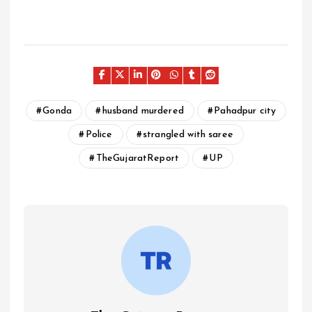
Gonda
husband murdered
Pahadpur city
Police
strangled with saree
TheGujaratReport
UP