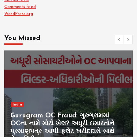
Comments feed
WordPress.org
You Missed
India
Gurugram OC Fraud: ગુરુગ્રામમાં
OCના નામે મોટો ખેલ? અધૂરી ઇમારતોને
પ્રમાણપત્ર આપી ફ્લેટ ખરીદદારો સાથે