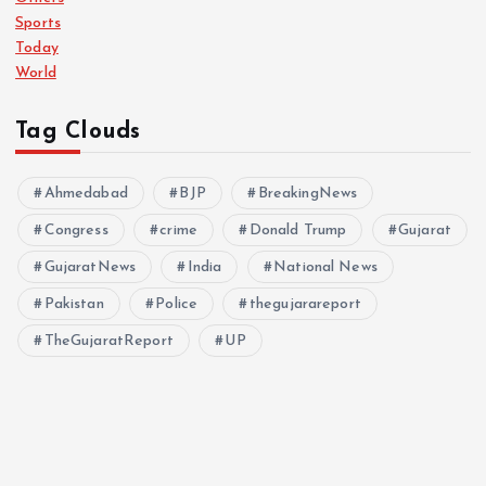
Sports
Today
World
Tag Clouds
Ahmedabad
BJP
BreakingNews
Congress
crime
Donald Trump
Gujarat
GujaratNews
India
National News
Pakistan
Police
thegujarareport
TheGujaratReport
UP