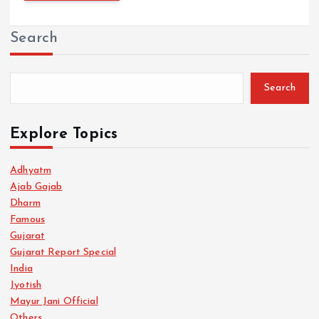
Search
Search
Explore Topics
Adhyatm
Ajab Gajab
Dharm
Famous
Gujarat
Gujarat Report Special
India
Jyotish
Mayur Jani Official
Others