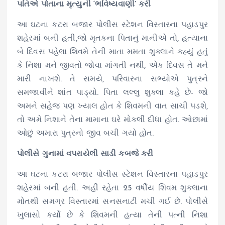
પતિએ પોતાના મૃત્યુની ‘ભવિષ્યવાણી’ કરી
આ ઘટના કટરા બજાર પોલીસ સ્ટેશન વિસ્તારના પહાડપુર
શહેરમાં બની હતી,જો મૃતકના પિતાનું માનીએ તો, હત્યાના
બે દિવસ પહેલા શિવમે તેની માતા મમતા શુક્લાને કહ્યું હતું
કે નિશા મને જીવતો જોવા માંગતી નથી, એક દિવસ તે મને
મારી નાખશે. તે સમયે, પરિવારના સભ્યોએ પુત્રને
સમજાવીને શાંત પાડ્યો. પિતા લલ્લુ શુક્લા કહે છે- જો
અમને સહેજ પણ ખ્યાલ હોત કે શિવમની વાત સાચી પડશે,
તો અમે નિશાને તેના મામાના ઘરે મોકલી દીધા હોત. ઓછામાં
ઓછું અમારા પુત્રનો જીવ બચી ગયો હોત.
પોલીસે ગુનામાં વપરાયેલી સાડી કબજે કરી
આ ઘટના કટરા બજાર પોલીસ સ્ટેશન વિસ્તારના પહાડપુર
શહેરમાં બની હતી. અહીં રહેતા 25 વર્ષીય શિવમ શુક્લાના
મોતથી સમગ્ર વિસ્તારમાં સનસનાટી મચી ગઈ છે. પોલીસે
ખુલાસો કર્યો છે કે શિવમની હત્યા તેની પત્ની નિશા