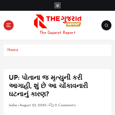
S
k
i
p
t
o
The Gujarat Report
c
o
n
Home
t
e
n
t
UP: પોતાના જ મૃત્યુની કરી
આગાહી, શું છે આ ચોંકાવનારી
ઘટનાનું કારણ?
India
August 23, 2025
0 Comments