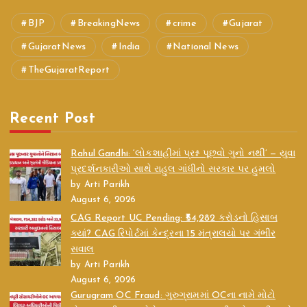
BJP
BreakingNews
crime
Gujarat
GujaratNews
India
National News
TheGujaratReport
Recent Post
Rahul Gandhi: ‘લોકશાહીમાં પ્રશ્ન પૂછવો ગુનો નથી’ — યુવા
પ્રદર્શનકારીઓ સાથે રાહુલ ગાંધીનો સરકાર પર હુમલો
by Arti Parikh
August 6, 2026
CAG Report UC Pending: ₹54,282 કરોડનો હિસાબ
ક્યાં? CAG રિપોર્ટમાં કેન્દ્રના 15 મંત્રાલયો પર ગંભીર
સવાલ
by Arti Parikh
August 6, 2026
Gurugram OC Fraud: ગુરુગ્રામમાં OCના નામે મોટો