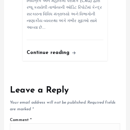
નિયંત્રક અને મહાલેખા પરીક્ષક (CAG) દ્વારા
રજૂ કરાયેલી તાજેતરની ઓડિટ રિપોર્ટમાં કેન્દ્ર
સરકારના વિવિધ મંત્રાલયો અને વિભાગોની
નાણાકીય વ્યવસ્થા અંગે ગંભીર મુદ્દાઓ સામે
આવ્યા છે.…
Continue reading
Leave a Reply
Your email address will not be published.
Required fields
are marked
*
Comment
*