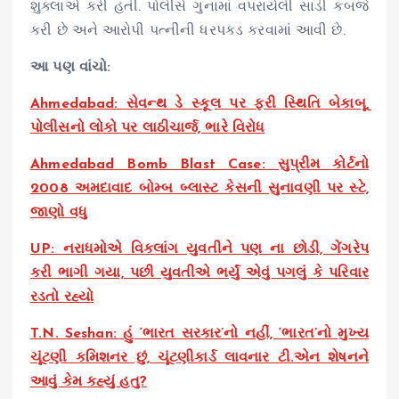
શુક્લાએ કરી હતી. પોલીસે ગુનામાં વપરાયેલી સાડી કબજે
કરી છે અને આરોપી પત્નીની ધરપકડ કરવામાં આવી છે.
આ પણ વાંચો:
Ahmedabad: સેવન્થ ડે સ્કૂલ પર ફરી સ્થિતિ બેકાબૂ,
પોલીસનો લોકો પર લાઠીચાર્જ, ભારે વિરોધ
Ahmedabad Bomb Blast Case: સુપ્રીમ કોર્ટનો
2008 અમદાવાદ બોમ્બ બ્લાસ્ટ કેસની સુનાવણી પર સ્ટે,
જાણો વધુ
UP: નરાધમોએ વિકલાંગ યુવતીને પણ ના છોડી, ગેંગરેપ
કરી ભાગી ગયા, પછી યુવતીએ ભર્યું એવું પગલું કે પરિવાર
રડતો રહ્યો
T.N. Seshan: હું ‘ભારત સરકાર’નો નહીં, ‘ભારત’નો મુખ્ય
ચૂંટણી કમિશનર છું, ચૂંટણીકાર્ડ લાવનાર ટી.એન શેષનને
આવું કેમ કહ્યું હતુ?