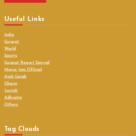
Useful Links
India
Gujarat
World
Sports
Gujarat Report Special
Mayur Jani Official
Ajab Gajab
Dharm
Jyotish
Adhyatm
Others
Tag Clouds