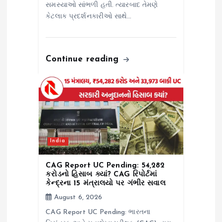
સમસ્યાઓ સાંભળી હતી. ત્યારબાદ તેમણે
કેટલાક પ્રદર્શનકારીઓ સાથે…
Continue reading
India
CAG Report UC Pending: ₹54,282
કરોડનો હિસાબ ક્યાં? CAG રિપોર્ટમાં
કેન્દ્રના 15 મંત્રાલયો પર ગંભીર સવાલ
August 6, 2026
CAG Report UC Pending: ભારતના