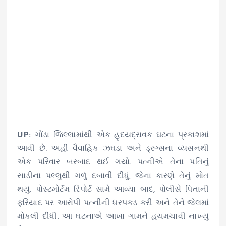
UP:
ગોંડા જિલ્લામાંથી એક હૃદયદ્રાવક ઘટના પ્રકાશમાં
આવી છે. અહીં વૈવાહિક ઝઘડા અને ડ્રગ્સના વ્યસનથી
એક પરિવાર બરબાદ થઈ ગયો. પત્નીએ તેના પતિનું
સાડીના પલ્લુથી ગળું દબાવી દીધું, જેના કારણે તેનું મોત
થયું. પોસ્ટમોર્ટમ રિપોર્ટ સામે આવ્યા બાદ, પોલીસે પિતાની
ફરિયાદ પર આરોપી પત્નીની ધરપકડ કરી અને તેને જેલમાં
મોકલી દીધી. આ ઘટનાએ આખા ગામને હચમચાવી નાખ્યું