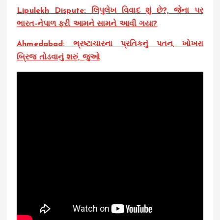
Lipulekh Dispute: લિપુલેખ વિવાદ શું છે?, જેના પર
ભારત-નેપાળ ફરી આમને સામને આવી ગયા?
Ahmedabad: ભ્રષ્ટાચારના પ્રતિકનું પતન, ખોખરા
બ્રિજ તોડવાનું શરું, જુઓ