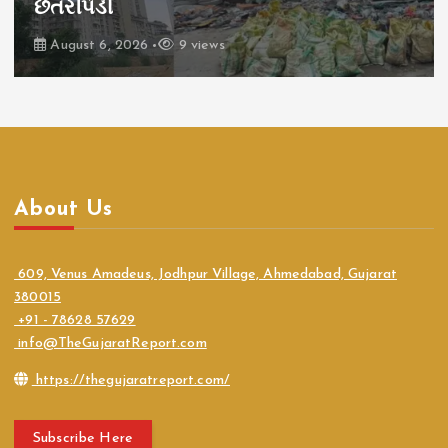
છેતરપિંડી
August 6, 2026
9 views
About Us
609, Venus Amadeus, Jodhpur Village, Ahmedabad, Gujarat
380015
+91 - 78628 57629
info@TheGujaratReport.com
https://thegujaratreport.com/
Subscribe Here