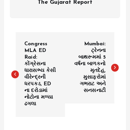
The Gujarat Report
P
Congress
Mumbai:
o
MLA ED
ટ્રેનના
Raid:
બાથરૂમમાં 5
કોંગ્રેસના
વર્ષના બાળકનો
s
ધારાસભ્ય કેસી
મૃતદેહ,
વીરેન્દ્રની
મુસાફરોમાં
t
ધરપકડ, ED
ગભરાટ અને
ના દરોડામાં
સનસનાટી
n
નોટોના મળ્યા
ઢગલા
a
v