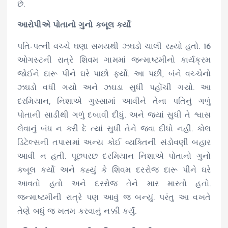
છે.
આરોપીએ પોતાનો ગુનો કબૂલ કર્યો
પતિ-પત્ની વચ્ચે ઘણા સમયથી ઝઘડો ચાલી રહ્યો હતો. 16
ઓગસ્ટની રાત્રે શિવમ ગામમાં જન્માષ્ટમીનો કાર્યક્રમ
જોઈને દારૂ પીને ઘરે પાછો ફર્યો. આ પછી, બંને વચ્ચેનો
ઝઘડો વધી ગયો અને ઝઘડા સુધી પહોંચી ગયો. આ
દરમિયાન, નિશાએ ગુસ્સામાં આવીને તેના પતિનું ગળું
પોતાની સાડીથી ગળું દબાવી દીધું. અને જ્યાં સુધી તે શ્વાસ
લેવાનું બંધ ન કરી દે ત્યાં સુધી તેને જવા દીધો નહીં. કોલ
ડિટેલ્સની તપાસમાં અન્ય કોઈ વ્યક્તિની સંડોવણી બહાર
આવી ન હતી. પૂછપરછ દરમિયાન નિશાએ પોતાનો ગુનો
કબૂલ કર્યો અને કહ્યું કે શિવમ દરરોજ દારૂ પીને ઘરે
આવતો હતો અને દરરોજ તેને માર મારતો હતો.
જન્માષ્ટમીની રાત્રે પણ આવું જ બન્યું. પરંતુ આ વખતે
તેણે બધું જ ખતમ કરવાનું નક્કી કર્યું.