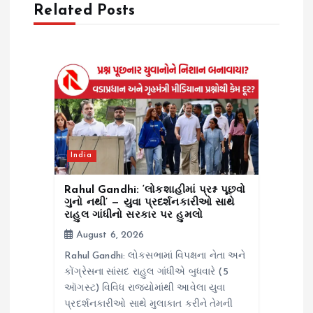
Related Posts
i
g
a
t
i
India
o
Rahul Gandhi: ‘લોકશાહીમાં પ્રશ્ન પૂછવો
ગુનો નથી’ — યુવા પ્રદર્શનકારીઓ સાથે
રાહુલ ગાંધીનો સરકાર પર હુમલો
n
August 6, 2026
Rahul Gandhi: લોકસભામાં વિપક્ષના નેતા અને
કોંગ્રેસના સાંસદ રાહુલ ગાંધીએ બુધવારે (5
ઑગસ્ટ) વિવિધ રાજ્યોમાંથી આવેલા યુવા
પ્રદર્શનકારીઓ સાથે મુલાકાત કરીને તેમની