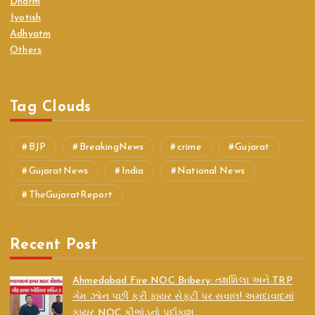
Dharm
Jyotish
Adhyatm
Others
Tag Clouds
BJP
BreakingNews
crime
Gujarat
GujaratNews
India
National News
TheGujaratReport
Recent Post
Ahmedabad Fire NOC Bribery: તક્ષશિલા અને TRP
ગેમ ઝોન પછી ફરી ફાયર સેફ્ટી પર સવાલ! અમદાવાદમાં
ફાયર NOC કૌભાંડનો પર્દાફાશ