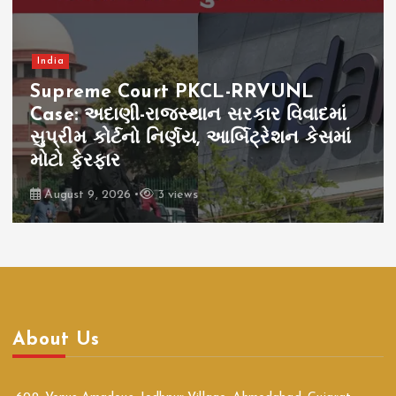
India
Supreme Court PKCL-RRVUNL
Case: અદાણી-રાજસ્થાન સરકાર વિવાદમાં
સુપ્રીમ કોર્ટનો નિર્ણય, આર્બિટ્રેશન કેસમાં
મોટો ફેરફાર
August 9, 2026
3 views
About Us