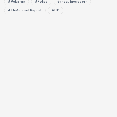
Pakistan
Police
thegujarareport
TheGujaratReport
UP