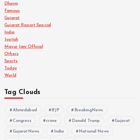
Dharm
Famous
Gujarat
Gujarat Report Special
India
Jyotish
Mayur Jani Official
Others
Sports
Today
World
Tag Clouds
Ahmedabad
BJP
BreakingNews
Congress
crime
Donald Trump
Gujarat
GujaratNews
India
National News