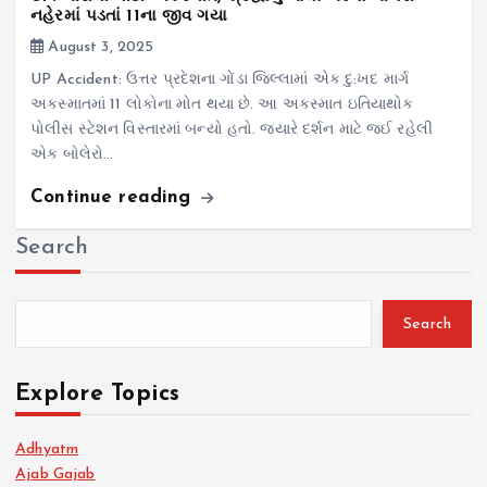
નહેરમાં પડતાં 11ના જીવ ગયા
August 3, 2025
UP Accident: ઉત્તર પ્રદેશના ગોંડા જિલ્લામાં એક દુ:ખદ માર્ગ
અકસ્માતમાં 11 લોકોના મોત થયા છે. આ અકસ્માત ઇતિયાથોક
પોલીસ સ્ટેશન વિસ્તારમાં બન્યો હતો. જ્યારે દર્શન માટે જઈ રહેલી
એક બોલેરો…
Continue reading
Search
Search
Explore Topics
Adhyatm
Ajab Gajab