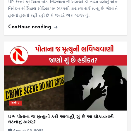
UP: ઉત્તર પ્રદેશના ગોંડા જિલ્લાના સીએમઓ ડૉ. રશ્મિ વર્માનું એક
નિવેદન સોશિયલ મીડિયા પર ઝડપથી વાયરલ થઈ રહ્યું છે. જેમાં તે
હસતાં હસતાં કહી રહી છે કે જ્યારે એક બાળકનું…
Continue reading
India
UP: પોતાના જ મૃત્યુની કરી આગાહી, શું છે આ ચોંકાવનારી
ઘટનાનું કારણ?
August 23, 2025