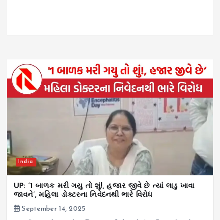
India
UP: ‘1 બાળક મરી ગયુ તો શું!, હજાર જીવે છે ત્યાં લાડુ ખાવા
જાવને’, મહિલા ડોક્ટરના નિવેદનથી ભારે વિરોધ
September 14, 2025