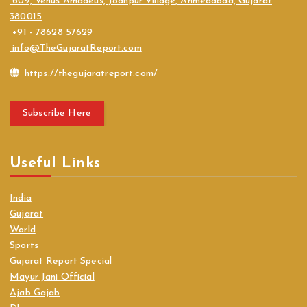
609, Venus Amadeus, Jodhpur Village, Ahmedabad, Gujarat
380015
+91 - 78628 57629
info@TheGujaratReport.com
https://thegujaratreport.com/
Subscribe Here
Useful Links
India
Gujarat
World
Sports
Gujarat Report Special
Mayur Jani Official
Ajab Gajab