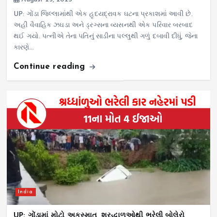
UP: ગોંડા જિલ્લામાંથી એક હૃદયદ્રાવક ઘટના પ્રકાશમાં આવી છે.
અહીં વૈવાહિક ઝઘડા અને ડ્રગ્સના વ્યસનથી એક પરિવાર બરબાદ
થઈ ગયો. પત્નીએ તેના પતિનું સાડીના પલ્લુથી ગળું દબાવી દીધું, જેના
કારણે…
Continue reading
India
UP: ગોંડામાં મોટો અકસ્માત, શ્રદ્ધાળુઓથી ભરેલી બોલેરો