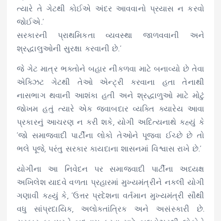
ત્યારે તે ગેટથી કોઈએ અંદર આવવાનો પ્રયાસ ન કરવો
જોઈએ.’
સરકારની પ્રાથમિકતા વ્યવસ્થા જાળવવાની અને
શ્રદ્ધાલુઓની સુરક્ષા કરવાની છે.’
જે ગેટ માત્ર ભક્તોને બહાર નીકળવા માટે બનાવ્યો છે તેવા
એક્ઝિટ ગેટથી તેઓ એન્ટ્રી કરવાના હતા તેનાથી
નાસભાગ થવાની આશંકા હતી અને શ્રદ્ધાળુઓ માટે મોટું
જોખમ હતું ત્યારે એક જવાબદાર વ્યક્તિ ક્યારેય આવા
પ્રકારનું આચરણ ન કરી શકે, યોગી અદિત્યનાથે કહ્યું કે
‘જો સમાજવાદી પાર્ટીના લોકો તેઓને પૂજવા ઈચ્છે છે તો
ભલે પૂજે, પરંતુ સરકાર કાયદાના શાસનમાં વિશ્વાસ રાખે છે.’
યોગીના આ નિવેદન પર સમાજવાદી પાર્ટીના અધ્યક્ષ
અખિલેશ યાદવે વળતા પ્રહારમાં મુખ્યમંત્રીને નકલી યોગી
ગણાવી કહ્યું કે, ‘ઉત્તર પ્રદેશના વર્તમાન મુખ્યમંત્રી સૌથી
વધુ સાંપ્રદાયિક, અલોકતાંત્રિક અને અસંસ્કારી છે.