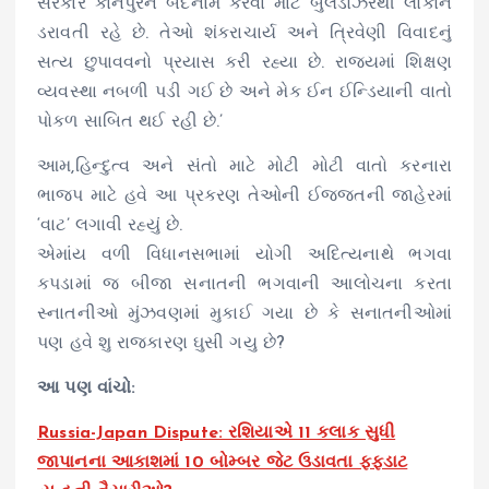
સરકાર કાનપુરને બદનામ કરવા માટે બુલડોઝરથી લોકોને
ડરાવતી રહે છે. તેઓ શંકરાચાર્ય અને ત્રિવેણી વિવાદનું
સત્ય છુપાવવનો પ્રયાસ કરી રહ્યા છે. રાજ્યમાં શિક્ષણ
વ્યવસ્થા નબળી પડી ગઈ છે અને મેક ઈન ઈન્ડિયાની વાતો
પોકળ સાબિત થઈ રહી છે.’
આમ,હિન્દુત્વ અને સંતો માટે મોટી મોટી વાતો કરનારા
ભાજપ માટે હવે આ પ્રકરણ તેઓની ઈજ્જતની જાહેરમાં
‘વાટ’ લગાવી રહ્યું છે.
એમાંય વળી વિધાનસભામાં યોગી અદિત્યનાથે ભગવા
કપડામાં જ બીજા સનાતની ભગવાની આલોચના કરતા
સ્નાતનીઓ મુંઝવણમાં મુકાઈ ગયા છે કે સનાતનીઓમાં
પણ હવે શુ રાજકારણ ઘુસી ગયુ છે?
આ પણ વાંચો:
Russia-Japan Dispute: રશિયાએ 11 કલાક સુધી
જાપાનના આકાશમાં 10 બોમ્બર જેટ ઉડાવતા ફફડાટ