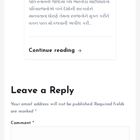
પાકિસ્તાનની જેલોમાં બંધ ભારતીય માછીમારોના
પરિવારજનોએ બંને દેશોની સરકારોને
માનવતાના ધોરણે તેમના સ્વજનોને મુક્ત કરીને
વતન પરત મોકલવાની અપીલ કરી…
Continue reading
Leave a Reply
Your email address will not be published.
Required fields
are marked
*
Comment
*