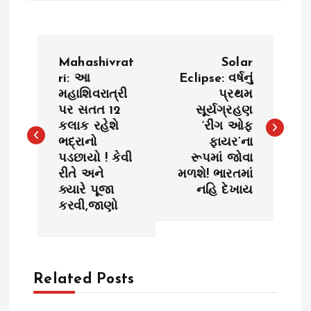
P
Mahashivrat
Solar
o
ri: આ
Eclipse: વર્ષનું
મહાશિવરાત્રી
પ્રથમ
પર સતત 12
સૂર્યગ્રહણ
s
કલાક રહેશે
‘રીંગ ઓફ
ભદ્રાનો
ફાયર’ના
t
પડછાયો ! કેવી
રૂપમાં જોવા
રીતે અને
મળશે! ભારતમાં
n
ક્યારે પૂજા
નહિ દેખાય
કરવી,જાણો
a
v
Related Posts
i