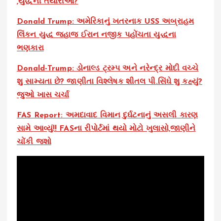
,યુદ્ધની તૈયારીઓ?
Donald Trump: અમેરિકાનું ખતરનાક USS અબ્રાહમ
લિંકન યુદ્ધ જહાજ ઈરાન નજીક પહોંચતા યુદ્ધના
ભણકારા
Donald-Trump: ડોનાલ્ડ ટ્રમ્પ અને નરેન્દ્ર મોદી વચ્ચે
શુ સામ્યતા છે? જાણીતા વિશ્લેષક શીતલ પી.સિંઘે શુ કહ્યું?
જુઓ ખાસ ચર્ચા
FAS Report: અમદાવાદ વિમાન દુર્ઘટનાનું અસલી કારણ
સામે આવ્યું!! FASના રીપોર્ટમાં થયો મોટો ખુલાસો,જાણીને
ચોંકી જશો