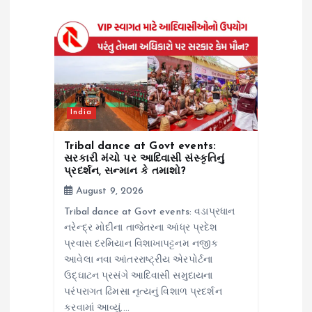
g
a
t
i
India
o
Tribal dance at Govt events:
સરકારી મંચો પર આદિવાસી સંસ્કૃતિનું
પ્રદર્શન, સન્માન કે તમાશો?
n
August 9, 2026
Tribal dance at Govt events: વડાપ્રધાન
નરેન્દ્ર મોદીના તાજેતરના આંધ્ર પ્રદેશ
પ્રવાસ દરમિયાન વિશાખાપટ્ટનમ નજીક
આવેલા નવા આંતરરાષ્ટ્રીય એરપોર્ટના
ઉદ્ઘાટન પ્રસંગે આદિવાસી સમુદાયના
પરંપરાગત ઢિમસા નૃત્યનું વિશાળ પ્રદર્શન
કરવામાં આવ્યું.…