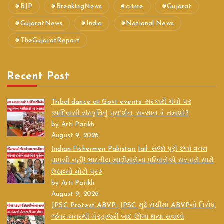
BJP
BreakingNews
crime
Gujarat
GujaratNews
India
National News
TheGujaratReport
Recent Post
Tribal dance at Govt events: સરકારી મંચો પર
આદિવાસી સંસ્કૃતિનું પ્રદર્શન, સન્માન કે તમાશો?
by Arti Parikh
August 9, 2026
Indian Fishermen Pakistan Jail: સજા પૂરી છતાં વતન
વાપસી નહીં! ભારતીય માછીમારોના પરિવારોએ સરકારો સામે
ઉઠાવ્યો મોટો પ્રશ્ન
by Arti Parikh
August 9, 2026
JPSC Protest ABVP: JPSC મુદ્દે રાંચીમાં ABVPનો વિરોધ,
જંતર-મંતરથી ગેરહાજરી બાદ ઊભા થયા સવાલો