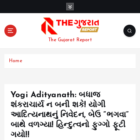
S
k
i
p
t
o
The Gujarat Report
c
o
n
Home
t
e
n
t
Yogi Adityanath: બધાજ
શંકરાચાર્ય ન બની શકે! યોગી
આદિત્યનાથનું નિવેદન, બેઉ “ભગવા”
બાથે વળગ્યા! હિન્દુત્વનો ફુગ્ગો ફૂટી
ગયો!!