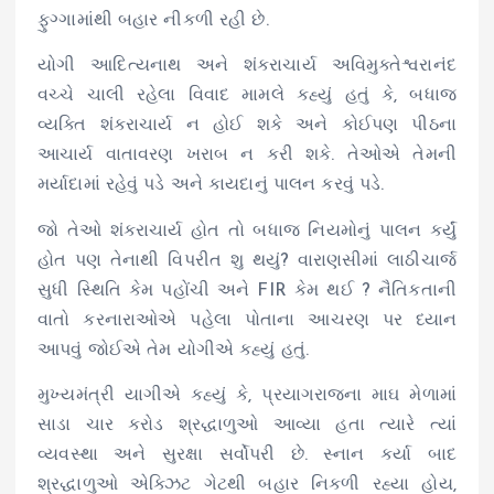
ફુગ્ગામાંથી બહાર નીકળી રહી છે.
યોગી આદિત્યનાથ અને શંકરાચાર્ય અવિમુક્તેશ્વરાનંદ
વચ્ચે ચાલી રહેલા વિવાદ મામલે કહ્યું હતું કે, બધાજ
વ્યક્તિ શંકરાચાર્ય ન હોઈ શકે અને કોઈપણ પીઠના
આચાર્ય વાતાવરણ ખરાબ ન કરી શકે. તેઓએ તેમની
મર્યાદામાં રહેવું પડે અને કાયદાનું પાલન કરવું પડે.
જો તેઓ શંકરાચાર્ય હોત તો બધાજ નિયમોનું પાલન કર્યું
હોત પણ તેનાથી વિપરીત શુ થયું? વારાણસીમાં લાઠીચાર્જ
સુધી સ્થિતિ કેમ પહોંચી અને FIR કેમ થઈ ? નૈતિકતાની
વાતો કરનારાઓએ પહેલા પોતાના આચરણ પર ધ્યાન
આપવું જોઈએ તેમ યોગીએ કહ્યું હતું.
મુખ્યમંત્રી યાગીએ કહ્યું કે, પ્રયાગરાજના માઘ મેળામાં
સાડા ચાર કરોડ શ્રદ્ધાળુઓ આવ્યા હતા ત્યારે ત્યાં
વ્યવસ્થા અને સુરક્ષા સર્વોપરી છે. સ્નાન કર્યા બાદ
શ્રદ્ધાળુઓ એક્ઝિટ ગેટથી બહાર નિકળી રહ્યા હોય,