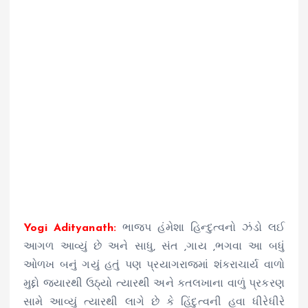
Yogi Adityanath:
ભાજપ હંમેશા હિન્દુત્વનો ઝંડો લઈ
આગળ આવ્યું છે અને સાધુ, સંત ,ગાય ,ભગવા આ બધું
ઓળખ બનું ગયું હતું પણ પ્રયાગરાજમાં શંકરાચાર્ય વાળો
મુદ્દો જ્યારથી ઉઠ્યો ત્યારથી અને કતલખાના વાળું પ્રકરણ
સામે આવ્યું ત્યારથી લાગે છે કે હિંદુત્વની હવા ધીરેધીરે