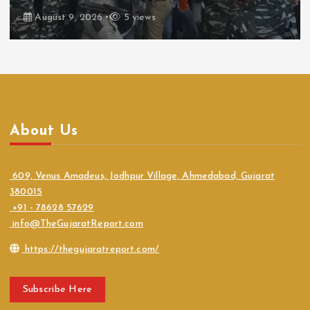
August 9, 2026
5 views
About Us
609, Venus Amadeus, Jodhpur Village, Ahmedabad, Gujarat
380015
+91 - 78628 57629
info@TheGujaratReport.com
https://thegujaratreport.com/
Subscribe Here