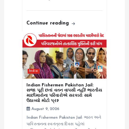
Continue reading
India
Indian Fishermen Pakistan Jail:
સજા પૂરી છતાં વતન વાપસી નહીં! ભારતીય
માછીમારોના પરિવારોએ સરકારો સામે
ઉઠાવ્યો મોટો પ્રશ્ન
August 9, 2026
Indian Fishermen Pakistan Jail: ભારત અને
પાકિસ્તાનના સ્વતંત્રતા દિવસ પહેલાં