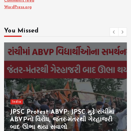
Comments feed
WordPress.org
You Missed
India
JPSC Protest ABVP: JPSC મુદ્દે રાંચીમાં
ABVPનો વિરોધ, જંતર-મંતરથી ગેરહાજરી
બાદ ઊભા થયા સવાલો