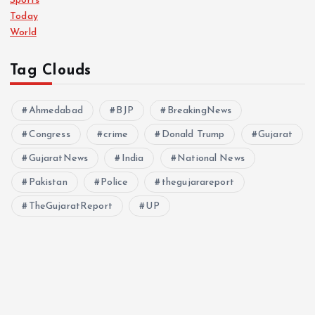
Sports
Today
World
Tag Clouds
Ahmedabad
BJP
BreakingNews
Congress
crime
Donald Trump
Gujarat
GujaratNews
India
National News
Pakistan
Police
thegujarareport
TheGujaratReport
UP