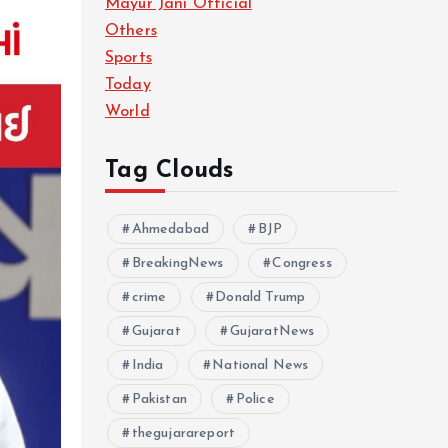
Mayur Jani Official
Others
Sports
Today
World
Tag Clouds
Ahmedabad
BJP
BreakingNews
Congress
crime
Donald Trump
Gujarat
GujaratNews
India
National News
Pakistan
Police
thegujarareport