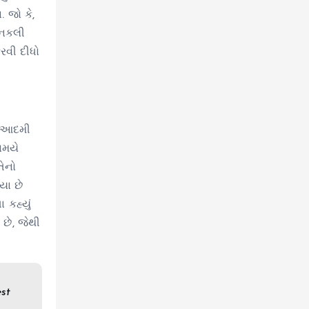
 જો કે,
 “નકલી
રવી દીધો
મ આદમી
સમયે
તેનો
યા છે
કહ્યું
છે, જેથી
est