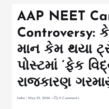
AAP NEET Ca
Controversy: 
માન કેમ થયા ટ
પોસ્ટમાં ‘ફેક વિદ
રાજકારણ ગરમાય
India
May 23, 2026
0 Comments