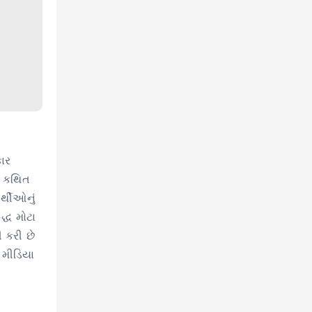
કાર
ે કથિત
ર્થીઓનું
દ્ધ મોટા
 કરી છે
 મીડિયા