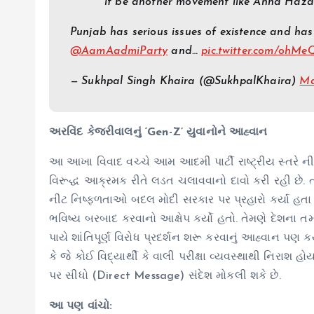
it be another movement like Anna Hazar
Punjab has serious issues of existence and has
@AamAadmiParty
and…
pic.twitter.com/ohM
— Sukhpal Singh Khaira (@SukhpalKhaira)
Ma
અરવિંદ કેજરીવાલનું ‘Gen-Z’ યુવાનોને આહ્વાન
આ આખા વિવાદ વચ્ચે આમ આદમી પાર્ટી રાષ્ટ્રીય સ્તરે ની
વિરૂદ્ધ આક્રમક રીતે લડત ચલાવવાનો દાવો કરી રહી છે. 
નીટ નિષ્ફળતાઓ બદલ મોદી સરકાર પર પ્રહારો કર્યા હતા અને
ભવિષ્ય બરબાદ કરવાનો આક્ષેપ કર્યો હતો. તેમણે દેશના તમ
પાયે શાંતિપૂર્ણ વિરોધ પ્રદર્શન શરૂ કરવાનું આહ્વાન પ
કે જે કોઈ વિદ્યાર્થી કે વાલી પરીક્ષા વ્યવસ્થાથી નિર
પર સીધો (Direct Message) સંદેશ મોકલી શકે છે.
આ પણ વાંચો: