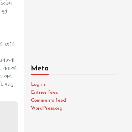
ડિયોમાં
ૂર્વ
 દર્શાવે
ોડવેઝની
Meta
ષી નેતાઓ
ેલ અને
 પરંતુ
Log in
Entries feed
Comments feed
WordPress.org