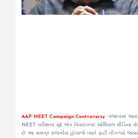
AAP NEET Campaign Controversy:
પંજાબમાં આમ આદ
NEET પરીક્ષાના મુદ્દે એક વિવાદાસ્પદ સોશિયલ મીડિયા પ
છે. આ સમગ્ર રાજકીય હોબાળો ત્યારે ફાટી નીકળ્યો જ્યા