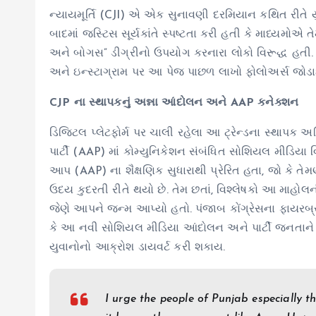
ન્યાયમૂર્તિ (CJI) એ એક સુનાવણી દરમિયાન કથિત રીતે યુવ
બાદમાં જસ્ટિસ સૂર્યકાંતે સ્પષ્ટતા કરી હતી કે માધ્યમોએ ત
અને બોગસ” ડીગ્રીનો ઉપયોગ કરનારા લોકો વિરૂદ્ધ હતી. 
અને ઇન્સ્ટાગ્રામ પર આ પેજ પાછળ લાખો ફોલોઅર્સ જોડ
CJP ના સ્થાપકનું અન્ના આંદોલન અને AAP કનેક્શન
ડિજિટલ પ્લેટફોર્મ પર ચાલી રહેલા આ ટ્રેન્ડના સ્થાપ
પાર્ટી (AAP) માં કોમ્યુનિકેશન સંબંધિત સોશિયલ મીડિયા વ
આપ (AAP) ના શૈક્ષણિક સુધારાથી પ્રેરિત હતા, જો કે તેમણ
ઉદય કુદરતી રીતે થયો છે. તેમ છતાં, વિશ્લેષકો આ માહોલ
જેણે આપને જન્મ આપ્યો હતો. પંજાબ કોંગ્રેસના ફાયરબ્
કે આ નવી સોશિયલ મીડિયા આંદોલન અને પાર્ટી જનતાને 
યુવાનોનો આક્રોશ ડાયવર્ટ કરી શકાય.
I urge the people of Punjab especially t