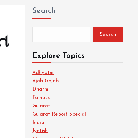
Search
Search
ંત
Explore Topics
Adhyatm
Ajab Gajab
Dharm
Famous
Gujarat
Gujarat Report Special
India
Jyotish