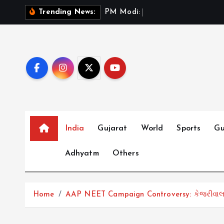
S
P
M
M
o
d
i
:
ભ
ર
ત
મ
Trending News:
k
i
p
t
o
c
o
n
t
India
Gujarat
World
Sports
Gu
e
Adhyatm
Others
n
t
Home
AAP NEET Campaign Controversy: કેજરીવાલ અને