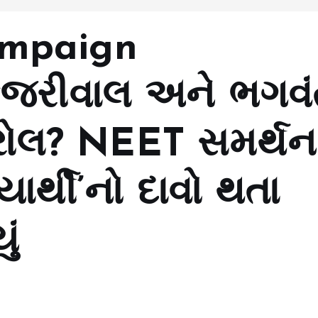
mpaign
કેજરીવાલ અને ભગવ
્રોલ? NEET સમર્થન
્યાર્થી’નો દાવો થતા
ું