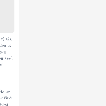
, જે એક
ડિયા પર
ાસતા
સા કરતી
કથી
નેટ પર
કે ઉંદરો
મુખ્ય