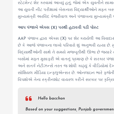
સ્ટેટમેન્ટ શેર કરવામાં આવ્યું હતું, જેમાં એક યુવતીને સામ
આ યુવતી નીટ પરીક્ષામાં બેસનારા વિદ્યાર્થીઓને મફત બ
મુખ્યમંત્રી અરવિંદ કેજરીવાલ અને પંજાબના મુખ્યમંત્
આપ પંજાબે એક્સ (X) પરથી હટાવવી પડી પોસ્ટ
AAP પંજાબ દ્વારા એક્સ (X) પર શેર કરાયેલી આ વિવાદાસ્પદ 
છે કે આજે પંજાબના લાખો પરિવારો શું અનુભવી રહ્યા છે.
વિદ્યાર્થીઓની સાથે તે સમયે મજબૂતીથી ઊભા છે જ્યારે ત
બસોમાં મફત મુસાફરી એ વાતનું પ્રમાણ છે કે સરકાર પંજાબન
અને સતર્ક નેટીઝન્સે તરત જ શોધી કાઢ્યું કે વીડિયોમાં 
સોશિયલ મીડિયા ઇન્ફ્લુએન્સર છે. ઓનલાઇન ભારે ફજેતી અ
વિપક્ષોએ તેના સ્ક્રીનશોટ વાયરલ કરીને સરકાર પર કૃત્રિમ
Hello bacchon
Based on your suggestions, Punjab government