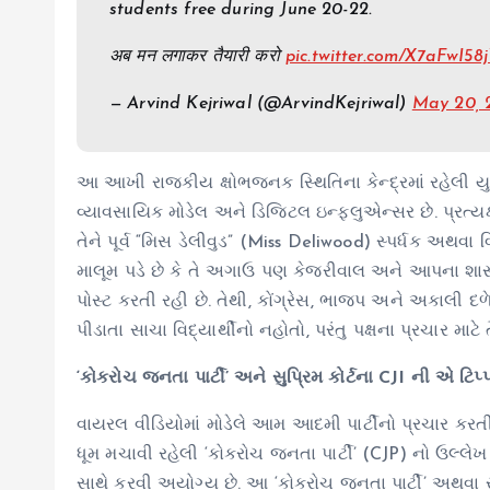
students free during June 20-22.
अब मन लगाकर तैयारी करो
pic.twitter.com/X7aFwI58
— Arvind Kejriwal (@ArvindKejriwal)
May 20, 
આ આખી રાજકીય ક્ષોભજનક સ્થિતિના કેન્દ્રમાં રહેલી ય
વ્યાવસાયિક મોડેલ અને ડિજિટલ ઇન્ફ્લુએન્સર છે. પ્રત્ય
તેને પૂર્વ “મિસ ડેલીવુડ” (Miss Deliwood) સ્પર્ધક અથવા
માલૂમ પડે છે કે તે અગાઉ પણ કેજરીવાલ અને આપના શાસ
પોસ્ટ કરતી રહી છે. તેથી, કોંગ્રેસ, ભાજપ અને અકાલી દળ
પીડાતા સાચા વિદ્યાર્થીનો નહોતો, પરંતુ પક્ષના પ્રચાર
‘કોકરોચ જનતા પાર્ટી’ અને સુપ્રિમ કોર્ટના CJI ની એ ટ
વાયરલ વીડિયોમાં મોડેલે આમ આદમી પાર્ટીનો પ્રચાર કરત
ધૂમ મચાવી રહેલી ‘કોકરોચ જનતા પાર્ટી’ (CJP) નો ઉલ્લેખ 
સાથે કરવી અયોગ્ય છે. આ ‘કોકરોચ જનતા પાર્ટી’ અથવ