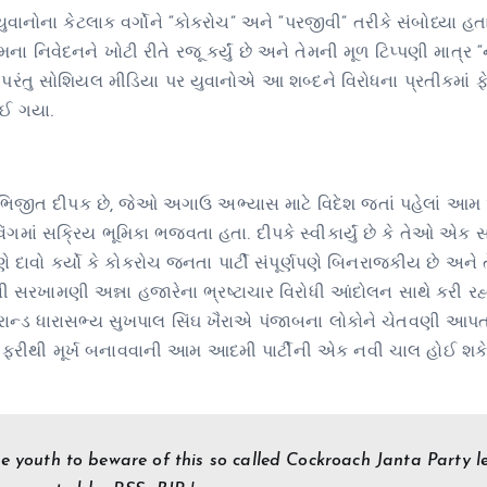
ાનોના કેટલાક વર્ગોને “કોકરોચ” અને “પરજીવી” તરીકે સંબોધ્યા હતા.
ેમના નિવેદનને ખોટી રીતે રજૂ કર્યું છે અને તેમની મૂળ ટિપ્પણી માત્ર
પરંતુ સોશિયલ મીડિયા પર યુવાનોએ આ શબ્દને વિરોધના પ્રતીકમાં ફે
ાઈ ગયા.
ક અભિજીત દીપક છે, જેઓ અગાઉ અભ્યાસ માટે વિદેશ જતાં પહેલાં આ
િંગમાં સક્રિય ભૂમિકા ભજવતા હતા. દીપકે સ્વીકાર્યું છે કે તેઓ એક 
ે દાવો કર્યો કે કોકરોચ જનતા પાર્ટી સંપૂર્ણપણે બિનરાજકીય છે અને 
ની સરખામણી અન્ના હજારેના ભ્રષ્ટાચાર વિરોધી આંદોલન સાથે કરી રહ્
રાન્ડ ધારાસભ્ય સુખપાલ સિંઘ ખૈરાએ પંજાબના લોકોને ચેતવણી આપતા 
ફરીથી મૂર્ખ બનાવવાની આમ આદમી પાર્ટીની એક નવી ચાલ હોઈ શકે 
he youth to beware of this so called Cockroach Janta Party l