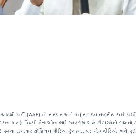
મી પાર્ટી (AAP) ની સરકાર અને તેનું સંગઠન રાષ્ટ્રીય સ્તરે ચર્ચામ
ોસ્ટના કારણે વિપક્ષી નેતાઓના ભારે આક્રોશ અને ટીકાઓનો સામનો કર
રે પક્ષના સત્તાવાર સોશિયલ મીડિયા હેન્ડલ્સ પર એક વીડિયો અને પ્