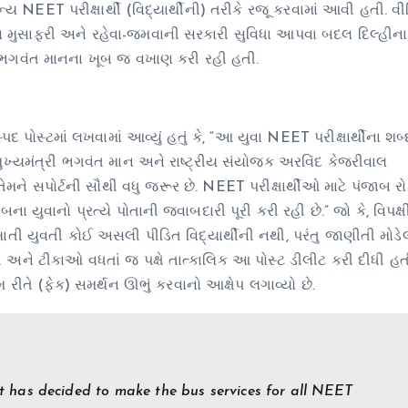
ાન્ય NEET પરીક્ષાર્થી (વિદ્યાર્થીની) તરીકે રજૂ કરવામાં આવી હતી. વી
સ મુસાફરી અને રહેવા-જમવાની સરકારી સુવિધા આપવા બદલ દિલ્હીના પ
રી ભગવંત માનના ખૂબ જ વખાણ કરી રહી હતી.
પોસ્ટમાં લખવામાં આવ્યું હતું કે, “આ યુવા NEET પરીક્ષાર્થીના શબ્દો
 મુખ્યમંત્રી ભગવંત માન અને રાષ્ટ્રીય સંયોજક અરવિંદ કેજરીવાલ
ેમને સપોર્ટની સૌથી વધુ જરૂર છે. NEET પરીક્ષાર્થીઓ માટે પંજાબ ર
ા યુવાનો પ્રત્યે પોતાની જવાબદારી પૂરી કરી રહી છે.” જો કે, વિપક્
દેખાતી યુવતી કોઈ અસલી પીડિત વિદ્યાર્થીની નથી, પરંતુ જાણીતી મોડ
ને ટીકાઓ વધતાં જ પક્ષે તાત્કાલિક આ પોસ્ટ ડીલીટ કરી દીધી હતી,
 રીતે (ફેક) સમર્થન ઊભું કરવાનો આક્ષેપ લગાવ્યો છે.
 has decided to make the bus services for all NEET