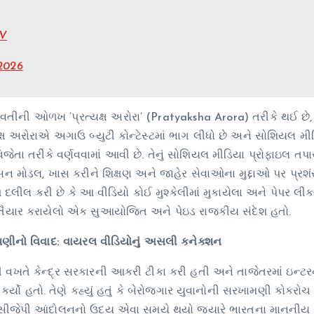
jV
2026
ુવતીની ઓળખ ‘પ્રત્યક્ષ અરોરા’ (Pratyaksha Arora) તરીકે થઈ છે
ક્ષ અરોરાએ અગાઉ બ્યુટી કોન્ટેસ્ટમાં ભાગ લીધો છે અને સોશિયલ મી
 વિજેતા તરીકે વર્ણવવામાં આવી છે. તેનું સોશિયલ મીડિયા પ્રોફાઇલ તપ
ન મોડલ, ખાસ કરીને શિક્ષણ અને જાહેર સેવાઓના મુદ્દાઓ પર પ્રશં
ે દલીલ કરી છે કે આ વીડિયો કોઈ મુશ્કેલીમાં મુકાયેલા અને પેપર લી
 માટે તૈયાર કરાયેલો એક સુઆયોજિત અને પેઇડ રાજકીય સંદેશ હતો.
િપ્પણીનો વિવાદ: વાયરલ વીડિયોનું અસલી કનેક્શન
ી વખતે કેન્દ્ર સરકારની આકરી ટીકા કરી હતી અને તાજેતરમાં ઇન્ટર
કર્યો હતો. તેણે કહ્યું હતું કે બેરોજગાર યુવાનોની સરખામણી કોકરોચ 
ા સીજેપી આંદોલનનો ઉદય એવા સમયે થયો જ્યારે ભારતના માનનીય 