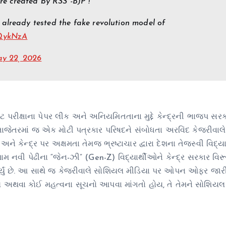
e created by RSS -BJP !
 already tested the fake revolution model of
eQykNzA
y 22, 2026
ટ પરીક્ષાના પેપર લીક અને અનિયમિતતાના મુદ્દે કેન્દ્રની ભાજપ સર
તાજેતરમાં જ એક મોટી પત્રકાર પરિષદને સંબોધતા અરવિંદ કેજરીવાલ
 કેન્દ્ર પર અક્ષમતા તેમજ ભ્રષ્ટાચાર દ્વારા દેશના તેજસ્વી વિદ્યા
ામ નવી પેઢીના “જેન-ઝી” (Gen-Z) વિદ્યાર્થીઓને કેન્દ્ર સરકાર વિરૂ
ણ કર્યું છે. આ સાથે જ કેજરીવાલે સોશિયલ મીડિયા પર ઓપન ઓફર જારી
ાશ હોય અથવા કોઈ મહત્વના સૂચનો આપવા માંગતો હોય, તે તેમને સોશિયલ