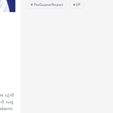
TheGujaratReport
UP
ાં રહેલી
ી રહ્યું
રોમોશનલ