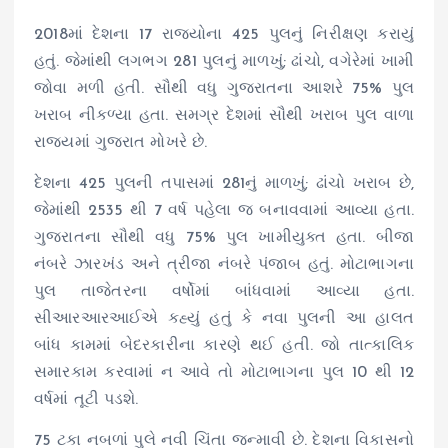
2018માં દેશના 17 રાજ્યોના 425 પુલનું નિરીક્ષણ કરાયું
હતું. જેમાંથી લગભગ 281 પુલનું માળખું; ઢાંચો, વગેરેમાં ખામી
જોવા મળી હતી. સૌથી વધુ ગુજરાતના આશરે 75% પુલ
ખરાબ નીકળ્યા હતા. સમગ્ર દેશમાં સૌથી ખરાબ પુલ વાળા
રાજ્યમાં ગુજરાત મોખરે છે.
દેશના 425 પુલની તપાસમાં 281નું માળખું; ઢાંચો ખરાબ છે,
જેમાંથી 2535 થી 7 વર્ષ પહેલા જ બનાવવામાં આવ્યા હતા.
ગુજરાતના સૌથી વધુ 75% પુલ ખામીયુક્ત હતા. બીજા
નંબરે ઝારખંડ અને ત્રીજા નંબરે પંજાબ હતું. મોટાભાગના
પુલ તાજેતરના વર્ષોમાં બાંધવામાં આવ્યા હતા.
સીઆરઆરઆઈએ કહ્યું હતું કે નવા પુલની આ હાલત
બાંધ કામમાં બેદરકારીના કારણે થઈ હતી. જો તાત્કાલિક
સમારકામ કરવામાં ન આવે તો મોટાભાગના પુલ 10 થી 12
વર્ષમાં તૂટી પડશે.
75 ટકા નબળાં પુલે નવી ચિંતા જન્માવી છે. દેશના વિકાસનો