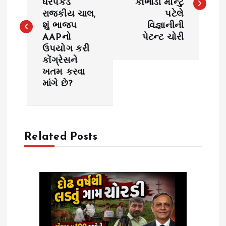
ધરપકડ
કૌભાંડી મોન્ટુ
s
રાજકીય ચાલ,
પટેલે
શું ભાજપ
વિજ્ઞાનીની
t
AAPનો
પેટન્ટ ચોરી
ઉપયોગ કરી
n
કોંગ્રેસને
ખતમ કરવા
a
માંગે છે?
v
i
Related Posts
g
a
t