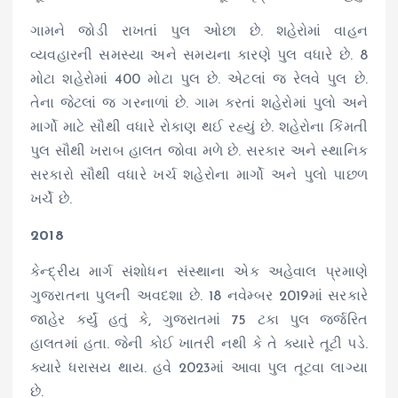
ગામને જોડી રાખતાં પુલ ઓછા છે. શહેરોમાં વાહન
વ્યવહારની સમસ્યા અને સમયના કારણે પુલ વધારે છે. 8
મોટા શહેરોમાં 400 મોટા પુલ છે. એટલાં જ રેલવે પુલ છે.
તેના જેટલાં જ ગરનાળાં છે. ગામ કરતાં શહેરોમાં પુલો અને
માર્ગો માટે સૌથી વધારે રોકાણ થઈ રહ્યું છે. શહેરોના કિંમતી
પુલ સૌથી ખરાબ હાલત જોવા મળે છે. સરકાર અને સ્થાનિક
સરકારો સૌથી વધારે ખર્ચ શહેરોના માર્ગો અને પુલો પાછળ
ખર્ચે છે.
2018
કેન્દ્રીય માર્ગ સંશોધન સંસ્થાના એક અહેવાલ પ્રમાણે
ગુજરાતના પુલની અવદશા છે. 18 નવેમ્બર 2019માં સરકારે
જાહેર કર્યું હતું કે, ગુજરાતમાં 75 ટકા પુલ જર્જરિત
હાલતમાં હતા. જેની કોઈ ખાતરી નથી કે તે ક્યારે તૂટી પડે.
ક્યારે ધરાસય થાય. હવે 2023માં આવા પુલ તૂટવા લાગ્યા
છે.