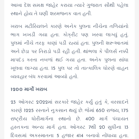
આખા દેશ સમક્ષ જાહેર કરાયા ત્યારે ગુજરાત સૌથી પહેલા
સ્થાને હોય તે ઘણી શરમજનક વાત હતી.
ખરાબ મટીરિયલને કારણે અનેક પુલના નીચેના તળિયાંનો
ભાગ ખખડી ગયા હતા. કોક્રીટ પણ ખરવા લાગ્યું હતું.
પુલમાં નીચે તરફ કાણાં પડી રહ્યાં હતા. પુલની શરૂઆતમાં
અને છેડા પર તિરાડો પડી રહી હતી. થાંભલા કે પીલર્સ નક્કી
માપદંડ કરતા નબળાં થઈ ગયા હતા. અનેક પુલના સાંધા
ખૂલવા લાગ્યા હતા. 15 પુલ પર તો તાત્કાલિક ધોરણે વાહન
વ્યવહાર બંધ કરવામાં આવ્યો હતો.
1200 માર્ગો ખરાબ
23 ઓગસ્ટ 2022માં સરકારે જાહેર કર્યું હતું કે, વરસાદને
કારણે 1225 રસ્તાને નુકસાન થયું છે. જેમાં 650 રાજ્ય, 175
રાષ્ટ્રીય ધોરીમાર્ગના સ્થાનો છે. 400 માર્ગ પંચાયત
હસ્તકના અન્ય માર્ગ હતા. ઓગસ્ટ 7થી 20 સુધીના 13
દિવસમાં અકસ્માતના 5 હજાર 414 બનાવો નોંધાયા હતા.