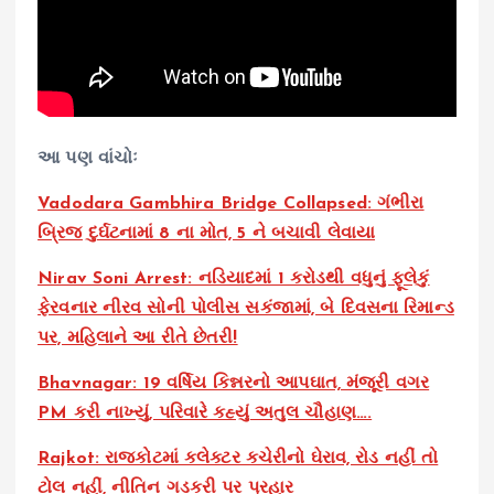
આ પણ વાંચોઃ
Vadodara Gambhira Bridge Collapsed: ગંભીરા
બ્રિજ દુર્ઘટનામાં 8 ના મોત, 5 ને બચાવી લેવાયા
Nirav Soni Arrest: નડિયાદમાં 1 કરોડથી વધુનું ફૂલેકું
ફેરવનાર નીરવ સોની પોલીસ સકંજામાં, બે દિવસના રિમાન્ડ
પર, મહિલાને આ રીતે છેતરી!
Bhavnagar: 19 વર્ષિય કિન્નરનો આપઘાત, મંજૂરી વગર
PM કરી નાખ્યું, પરિવારે કહ્યું અતુલ ચૌહાણ….
Rajkot: રાજકોટમાં કલેક્ટર કચેરીનો ઘેરાવ, રોડ નહીં તો
ટોલ નહીં, નીતિન ગડકરી પર પ્રહાર