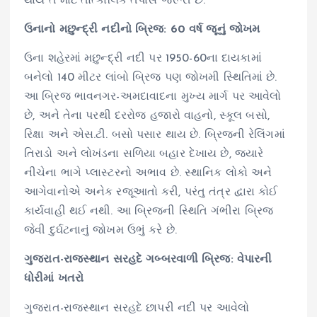
થાય તે માટે તાત્કાલિક તપાસ જરૂરી છે.”
ઉનાનો મછુન્દ્રી નદીનો બ્રિજ: 60 વર્ષ જૂનું જોખમ
ઉના શહેરમાં મછુન્દ્રી નદી પર 1950-60ના દાયકામાં
બનેલો 140 મીટર લાંબો બ્રિજ પણ જોખમી સ્થિતિમાં છે.
આ બ્રિજ ભાવનગર-અમદાવાદના મુખ્ય માર્ગ પર આવેલો
છે, અને તેના પરથી દરરોજ હજારો વાહનો, સ્કૂલ બસો,
રિક્ષા અને એસ.ટી. બસો પસાર થાય છે. બ્રિજની રેલિંગમાં
તિરાડો અને લોખંડના સળિયા બહાર દેખાય છે, જ્યારે
નીચેના ભાગે પ્લાસ્ટરનો અભાવ છે. સ્થાનિક લોકો અને
આગેવાનોએ અનેક રજૂઆતો કરી, પરંતુ તંત્ર દ્વારા કોઈ
કાર્યવાહી થઈ નથી. આ બ્રિજની સ્થિતિ ગંભીરા બ્રિજ
જેવી દુર્ઘટનાનું જોખમ ઉભું કરે છે.
ગુજરાત-રાજસ્થાન સરહદે ગબ્બરવાળી બ્રિજ: વેપારની
ધોરીમાં ખતરો
ગુજરાત-રાજસ્થાન સરહદે છાપરી નદી પર આવેલો