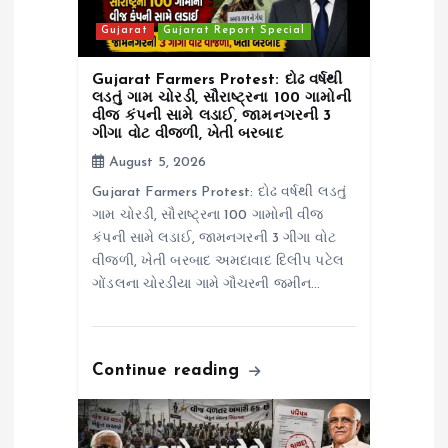
i
Gujarat
Gujarat Report Special
o
Gujarat Farmers Protest: દોઢ વર્ષથી
n
લડતું ગામ ચોરડી, સૌરાષ્ટ્રના 100 ગામોની
વીજ કંપની સામે લડાઈ, જામનગરની 3
ગીગા વોટ વીજળી, ખેતી બરબાદ
August 5, 2026
Gujarat Farmers Protest: દોઢ વર્ષથી લડતું
ગામ ચોરડી, સૌરાષ્ટ્રના 100 ગામોની વીજ
કંપની સામે લડાઈ, જામનગરની 3 ગીગા વોટ
વીજળી, ખેતી બરબાદ અમદાવાદ દિલીપ પટેલ
ગોંડલના ચોરડીયા ગામે ગૌચરની જમીન…
Continue reading