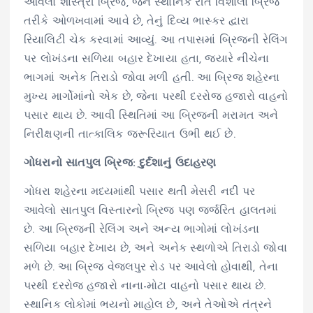
આવેલો શાસ્ત્રી બ્રિજ, જેને સ્થાનિક રીતે વિશાલા બ્રિજ
તરીકે ઓળખવામાં આવે છે, તેનું દિવ્ય ભાસ્કર દ્વારા
રિયાલિટી ચેક કરવામાં આવ્યું. આ તપાસમાં બ્રિજની રેલિંગ
પર લોખંડના સળિયા બહાર દેખાયા હતા, જ્યારે નીચેના
ભાગમાં અનેક તિરાડો જોવા મળી હતી. આ બ્રિજ શહેરના
મુખ્ય માર્ગોમાંનો એક છે, જેના પરથી દરરોજ હજારો વાહનો
પસાર થાય છે. આવી સ્થિતિમાં આ બ્રિજની મરામત અને
નિરીક્ષણની તાત્કાલિક જરૂરિયાત ઉભી થઈ છે.
ગોધરાનો સાતપુલ બ્રિજ: દુર્દશાનું ઉદાહરણ
ગોધરા શહેરના મધ્યમાંથી પસાર થતી મેસરી નદી પર
આવેલો સાતપુલ વિસ્તારનો બ્રિજ પણ જર્જરિત હાલતમાં
છે. આ બ્રિજની રેલિંગ અને અન્ય ભાગોમાં લોખંડના
સળિયા બહાર દેખાય છે, અને અનેક સ્થળોએ તિરાડો જોવા
મળે છે. આ બ્રિજ વેજલપુર રોડ પર આવેલો હોવાથી, તેના
પરથી દરરોજ હજારો નાના-મોટા વાહનો પસાર થાય છે.
સ્થાનિક લોકોમાં ભયનો માહોલ છે, અને તેઓએ તંત્રને