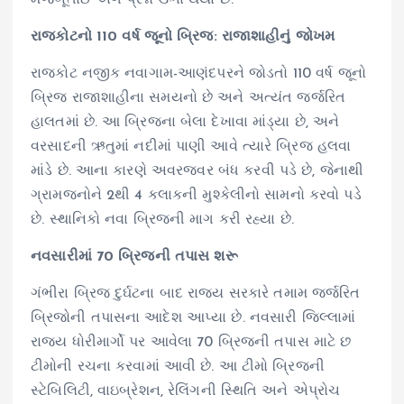
રાજકોટનો 110 વર્ષ જૂનો બ્રિજ: રાજાશાહીનું જોખમ
રાજકોટ નજીક નવાગામ-આણંદપરને જોડતો 110 વર્ષ જૂનો
બ્રિજ રાજાશાહીના સમયનો છે અને અત્યંત જર્જરિત
હાલતમાં છે. આ બ્રિજના બેલા દેખાવા માંડ્યા છે, અને
વરસાદની ઋતુમાં નદીમાં પાણી આવે ત્યારે બ્રિજ હલવા
માંડે છે. આના કારણે અવરજવર બંધ કરવી પડે છે, જેનાથી
ગ્રામજનોને 2થી 4 કલાકની મુશ્કેલીનો સામનો કરવો પડે
છે. સ્થાનિકો નવા બ્રિજની માગ કરી રહ્યા છે.
નવસારીમાં 70 બ્રિજની તપાસ શરૂ
ગંભીરા બ્રિજ દુર્ઘટના બાદ રાજ્ય સરકારે તમામ જર્જરિત
બ્રિજોની તપાસના આદેશ આપ્યા છે. નવસારી જિલ્લામાં
રાજ્ય ધોરીમાર્ગો પર આવેલા 70 બ્રિજની તપાસ માટે છ
ટીમોની રચના કરવામાં આવી છે. આ ટીમો બ્રિજની
સ્ટેબિલિટી, વાઇબ્રેશન, રેલિંગની સ્થિતિ અને એપ્રોચ