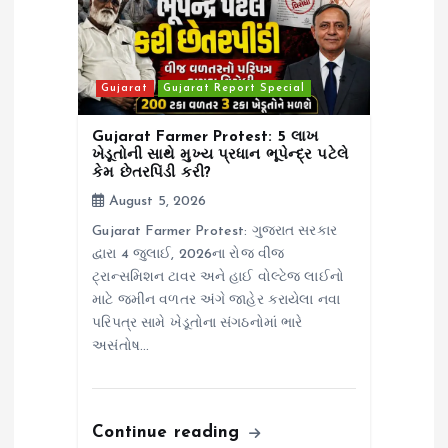
Gujarat
Gujarat Report Special
Gujarat Farmer Protest: 5 લાખ
ખેડૂતોની સાથે મુખ્ય પ્રધાન ભૂપેન્દ્ર પટેલે
કેમ છેતરપિંડી કરી?
August 5, 2026
Gujarat Farmer Protest: ગુજરાત સરકાર
દ્વારા 4 જુલાઈ, 2026ના રોજ વીજ
ટ્રાન્સમિશન ટાવર અને હાઈ વોલ્ટેજ લાઈનો
માટે જમીન વળતર અંગે જાહેર કરાયેલા નવા
પરિપત્ર સામે ખેડૂતોના સંગઠનોમાં ભારે
અસંતોષ…
Continue reading