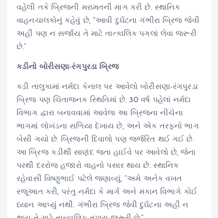
વહેલી તકે બ્રિજની મરામતની માગ કરી છે. સ્થાનિક
વાહનચાલકોનું કહેવું છે, “આવી દુર્ઘટના ગંભીરા બ્રિજ જેવી
અહીં પણ ન સર્જાય તે માટે તાત્કાલિક પગલાં લેવા જરૂરી
છે.”
કડીનો બોરીસણા-રંગપુરડા બ્રિજ
કડી તાલુકામાં નર્મદા કેનાલ પર આવેલો બોરીસણા-રંગપુરડા
બ્રિજ પણ ચિંતાજનક સ્થિતિમાં છે. 30 વર્ષ પહેલાં નર્મદા
વિભાગ દ્વારા બનાવવામાં આવેલા આ બ્રિજના નીચેના
ભાગમાં લોખંડના સળિયા દેખાય છે, અને એક તરફનો ભાગ
બેસી ગયો છે. બ્રિજની દિવાલો પણ જર્જરિત થઈ ગઈ છે.
આ બ્રિજ કડીથી સાણંદ જતા હાઈવે પર આવેલો છે, જેના
પરથી દરરોજ હજારો વાહનો પસાર થાય છે. સ્થાનિક
રહેવાસી વિષ્ણુભાઈ પટેલે જણાવ્યું, “અમે અનેક વખત
રજૂઆત કરી, પરંતુ નર્મદા કે માર્ગ અને મકાન વિભાગે કોઈ
ધ્યાન આપ્યું નથી. ગંભીરા બ્રિજ જેવી દુર્ઘટના અહીં ન