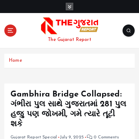
S
k
i
p
t
o
The Gujarat Report
c
o
n
Home
t
e
n
t
Gambhira Bridge Collapsed:
ગંભીરા પુલ સાથે ગુજરાતમાં 281 પુલ
હજુ પણ જોખમી, ગમે ત્યારે તૂટી
શકે
Gujarat Report Special
July 9, 2025
0 Comments