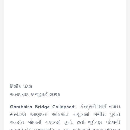
દિલીપ પટેલ
અમદાવાદ, 9 જૂલાઈ 2025
Gambhira Bridge Collapsed:
કેન્દ્રની માર્ગ તપાસ
સંસ્થાએ આણંદના આંકલાવ તાલુકામાં ગંભીરા પુલને
અત્યંત જોખમી ગણાવ્યો હતો. છતાં ભૂપેન્દ્ર પટેલની