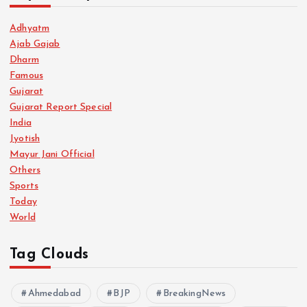
Adhyatm
Ajab Gajab
Dharm
Famous
Gujarat
Gujarat Report Special
India
Jyotish
Mayur Jani Official
Others
Sports
Today
World
Tag Clouds
Ahmedabad
BJP
BreakingNews