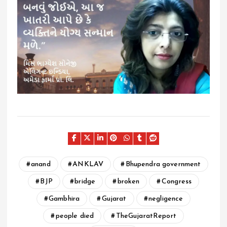
anand
ANKLAV
Bhupendra government
BJP
bridge
broken
Congress
Gambhira
Gujarat
negligence
people died
TheGujaratReport