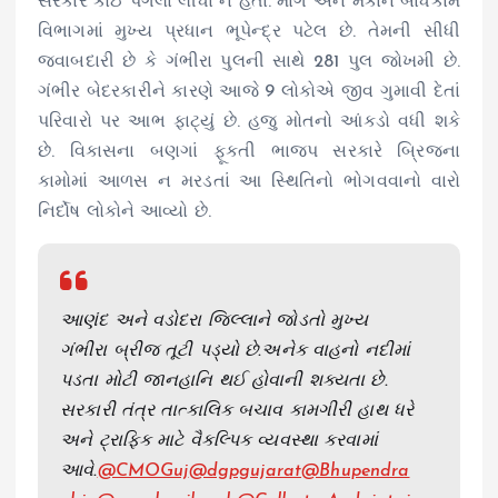
સરકારે કોઈ પગલાં લીધા ન હતા. માર્ગ અને મકાન બાંધકામ
વિભાગમાં મુખ્ય પ્રધાન ભૂપેન્દ્ર પટેલ છે. તેમની સીધી
જવાબદારી છે કે ગંભીરા પુલની સાથે 281 પુલ જોખમી છે.
ગંભીર બેદરકારીને કારણે આજે 9 લોકોએ જીવ ગુમાવી દેતાં
પરિવારો પર આભ ફાટ્યું છે. હજુ મોતનો આંકડો વધી શકે
છે. વિકાસના બણગાં ફૂકતી ભાજપ સરકારે બ્રિજના
કામોમાં આળસ ન મરડતાં આ સ્થિતિનો ભોગવવાનો વારો
નિર્દોષ લોકોને આવ્યો છે.
આણંદ અને વડોદરા જિલ્લાને જોડતો મુખ્ય
ગંભીરા બ્રીજ તૂટી પડ્યો છે.અનેક વાહનો નદીમાં
પડતા મોટી જાનહાનિ થઈ હોવાની શક્યતા છે.
સરકારી તંત્ર તાત્કાલિક બચાવ કામગીરી હાથ ધરે
અને ટ્રાફિક માટે વૈકલ્પિક વ્યવસ્થા કરવામાં
આવે.
@CMOGuj
@dgpgujarat
@Bhupendra