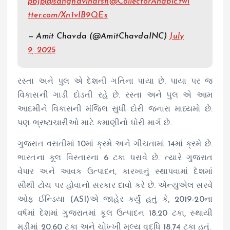
pbjp
@sanghaviharsh
@CollectorAnd
pic.twi
tter.com/Xn1vIB9QEs
— Amit Chavda (@AmitChavdaINC)
July
9, 2025
રસ્તા અને પુલ એ દેશની ગતિના પાયા છે. પાયા પર જ
વિકાસની ગાડી દોડતી રહે છે. રસ્તા અને પુલ એ આમ
આદમીને વિકાસની મંજિલ સુધી દોરી જનારા માધ્યમો છે.
પણ ભ્રષ્ટાચારીઓ માટે કમાણીનો ધોરી માર્ગ છે.
ગુજરાત વસતીમાં 10માં ક્રમે અને ગીચતામાં 14માં ક્રમે છે.
ભારતના કૂલ વિસ્તારના 6 ટકા ધરાવે છે. ત્યારે ગુજરાત
વેપાર અને આવક ઉત્પાદન, કારખાનું સ્થાપવામાં દેશમાં
સૌથી ટોચ પર હોવાનો સરકાર દાવો કરે છે. એન્યુએલ સરવે
ઓફ ઈન્ડિયા (ASI)એ જાહેર કર્યું હતું કે, 2019-20ના
વર્ષમાં દેશમાં ગુજરાતમાં કૂલ ઉત્પાદન 18.20 ટકા, સ્થાયી
મૂડીમાં 20.60 ટકા અને ચોખ્ખી મૂલ્ય વૃદ્ધિ 18.74 ટકા હતું.