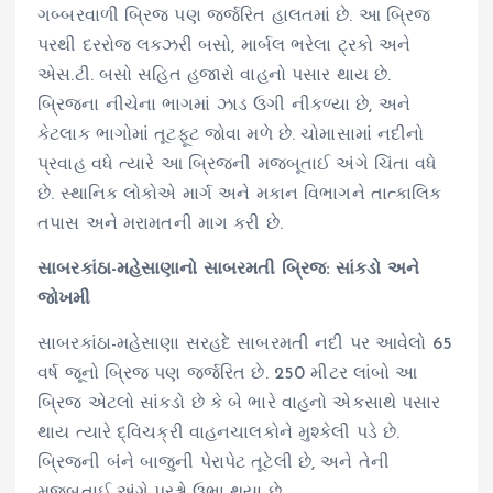
ગબ્બરવાળી બ્રિજ પણ જર્જરિત હાલતમાં છે. આ બ્રિજ
પરથી દરરોજ લક્ઝરી બસો, માર્બલ ભરેલા ટ્રકો અને
એસ.ટી. બસો સહિત હજારો વાહનો પસાર થાય છે.
બ્રિજના નીચેના ભાગમાં ઝાડ ઉગી નીકળ્યા છે, અને
કેટલાક ભાગોમાં તૂટફૂટ જોવા મળે છે. ચોમાસામાં નદીનો
પ્રવાહ વધે ત્યારે આ બ્રિજની મજબૂતાઈ અંગે ચિંતા વધે
છે. સ્થાનિક લોકોએ માર્ગ અને મકાન વિભાગને તાત્કાલિક
તપાસ અને મરામતની માગ કરી છે.
સાબરકાંઠા-મહેસાણાનો સાબરમતી બ્રિજ: સાંકડો અને
જોખમી
સાબરકાંઠા-મહેસાણા સરહદે સાબરમતી નદી પર આવેલો 65
વર્ષ જૂનો બ્રિજ પણ જર્જરિત છે. 250 મીટર લાંબો આ
બ્રિજ એટલો સાંકડો છે કે બે ભારે વાહનો એકસાથે પસાર
થાય ત્યારે દ્વિચક્રી વાહનચાલકોને મુશ્કેલી પડે છે.
બ્રિજની બંને બાજુની પેરાપેટ તૂટેલી છે, અને તેની
મજબૂતાઈ અંગે પ્રશ્નો ઉભા થયા છે.