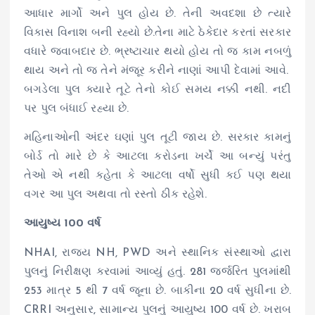
આધાર માર્ગો અને પુલ હોય છે. તેની અવદશા છે ત્યારે
વિકાસ વિનાશ બની રહ્યો છે.તેના માટે ઠેકેદાર કરતાં સરકાર
વધારે જવાબદાર છે. ભ્રષ્ટાચાર થયો હોય તો જ કામ નબળું
થાય અને તો જ તેને મંજૂર કરીને નાણાં આપી દેવામાં આવે.
બગડેલા પુલ ક્યારે તૂટે તેનો કોઈ સમય નક્કી નથી. નદી
પર પુલ બંધાઈ રહ્યા છે.
મહિનાઓની અંદર ઘણાં પુલ તૂટી જાય છે. સરકાર કામનું
બોર્ડ તો મારે છે કે આટલા કરોડના ખર્ચે આ બન્યું પરંતુ
તેઓ એ નથી કહેતા કે આટલા વર્ષો સુધી કઈ પણ થયા
વગર આ પુલ અથવા તો રસ્તો ઠીક રહેશે.
આયુષ્ય 100 વર્ષ
NHAI, રાજ્ય NH, PWD અને સ્થાનિક સંસ્થાઓ દ્વારા
પુલનું નિરીક્ષણ કરવામાં આવ્યું હતું. 281 જર્જરિત પુલમાંથી
253 માત્ર 5 થી 7 વર્ષ જૂના છે. બાકીના 20 વર્ષ સુધીના છે.
CRRI અનુસાર, સામાન્ય પુલનું આયુષ્ય 100 વર્ષ છે. ખરાબ