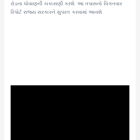
રોડના ધોવાણની ચકાસણી કરશે. આ તપાસનો વિગતવાર
રિપોર્ટ રાજ્ય સરકારને સુપરત કરવામાં આવશે.