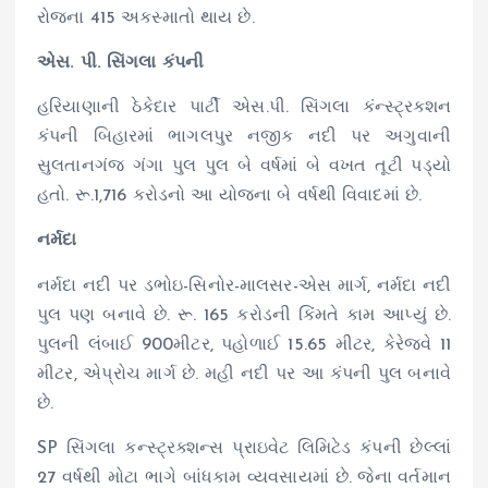
રોજના 415 અકસ્માતો થાય છે.
એસ. પી. સિંગલા કંપની
હરિયાણાની ઠેકેદાર પાર્ટી એસ.પી. સિંગલા કંન્સ્ટ્રક્શન
કંપની બિહારમાં ભાગલપુર નજીક નદી પર અગુવાની
સુલતાનગંજ ગંગા પુલ પુલ બે વર્ષમાં બે વખત તૂટી પડ્યો
હતો. રૂ.1,716 કરોડનો આ યોજના બે વર્ષથી વિવાદમાં છે.
નર્મદા
નર્મદા નદી પર ડભોઇ-સિનોર-માલસર-એસ માર્ગ, નર્મદા નદી
પુલ પણ બનાવે છે. રૂ. 165 કરોડની કિંમતે કામ આપ્યું છે.
પુલની લંબાઈ 900મીટર, પહોળાઈ 15.65 મીટર, કેરેજવે 11
મીટર, એપ્રોચ માર્ગ છે. મહી નદી પર આ કંપની પુલ બનાવે
છે.
SP સિંગલા કન્સ્ટ્રક્શન્સ પ્રાઇવેટ લિમિટેડ કંપની છેલ્લાં
27 વર્ષથી મોટા ભાગે બાંધકામ વ્યવસાયમાં છે. જેના વર્તમાન