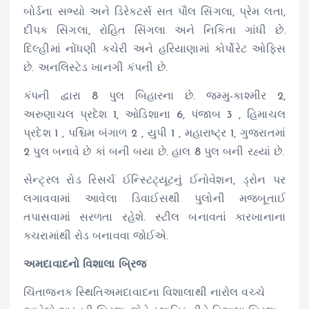
બોર્ડના સભ્યો અને ડિરેક્ટર્સ સત પૌલ સિંગલા, પ્રેમ લતા,
દીપક સિંગલા, રોહિત સિંગલા અને નિકિતા ગાંધી છે.
દિલ્હીમાં નોંધણી કચેરી અને હરિયાણામાં કોર્પોરેટ ઓફિસ
છે. અનલિસ્ટેડ ખાનગી કંપની છે.
કંપની દ્વારા 8 પુલ બિહારના છે. જમ્મુ-કાશ્મીર 2,
અરુણાચલ પ્રદેશ 1, ઓડિશાના 6, પંજાબ 3 , હિમાચલ
પ્રદેશ 1 , પશ્ચિમ બંગાળ 2 , યુપી 1 , મહારાષ્ટ્ર 1, ગુજરાતમાં
2 પુલ બનાવે છે કાં બની બયા છે. હાલ 8 પુલ બની રહ્યાં છે.
સેન્ટ્રલ રોડ રિસર્ચ ઈન્સ્ટિટ્યૂટનું ઈનોવેશન, ડ્રોન પર
લગાવવામાં આવેલા ડિવાઈસથી પુલોની મજબૂતાઈ
તપાસવામાં સરળતા રહેશે. સ્ટીલ બનાવતાં કારખાનાના
કચરામાંથી રોડ બનાવવા જોઈએ.
અમદાવાદનો વિશાલા બ્રિજ
ચિંતાજનક સ્થિતિઅમદાવાદના વિશાલાથી નારોલ વચ્ચે