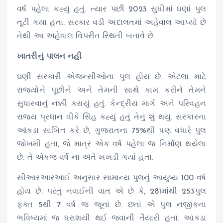
વર્ષ પહેલા કહ્યું હતું. ત્યાર પછી 2023 સુધીમાં ઘણાં પુલ
તૂટી ગયા હતા. સરકાર વડી અદાલતમાં અહેવાલ આપ્યો છે
તેથી આ અહેવાલ વિપરીત સ્થિતી બતાવે છે.
ખાતરીનું પાલન નહીં
ઘણી સરકારી એજન્સીઓના પુલ હોય છે. એટલા માટે
રાજ્યોને પૂછીને અને તેમની સાથે કામ કરીને તેમને
સુધારવાનું નક્કી કરાયું હતું. કેન્દ્રીય માર્ગ અને પરિવહન
રાજ્ય પ્રધાન વીકે સિંહ કહ્યું હતું તેનું શું થયું. સરકારના
આંકડા સાબિત કરે છે, ગુજરાતના 75%થી પણ વધારે પુલ
જોખમી હતા, જે માત્ર એક વર્ષ પહેલા જ નિર્માણ થયેલા
છે. તે એકજ વર્ષ ના અંતે ખખડી ગયાં હતા.
સીઆરઆરઆઈ અનુસાર સામાન્ય પુલનું આયુષ્ય 100 વર્ષ
હોય છે. પરંતુ નવાઈની વાત એ છે કે, 281માંથી 253પુલ
ફક્ત 5થી 7 વર્ષ જ જૂનાં છે. છતાં એ પુલ નજીકના
ભવિષ્યમાં જ ધરાશયી થઈ જવાની તૈયારી હતા. આંકડા