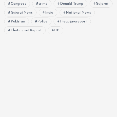
Congress
crime
Donald Trump
Gujarat
GujaratNews
India
National News
Pakistan
Police
thegujarareport
TheGujaratReport
UP