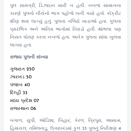
પુલ સામગ્રી, ડિઝાઇન સારી ન હતી. નબળા સામાનના
કારણે પુલનો નીચેનો ભાગ પહોળો બની ગયો હતો. કોંક્રીટ
ક્ષીણ થવા લાગ્યું હતું. પુલના તળિયે ખાડાઓ હતા. પુલના
પ્રારંભિક અને અંતિમ ભાગોમાં તિરાડો હતી. થાંભલા પણ
નિયત ધોરણ કરતા નબળાં હતા. અનેક પુલના સાંધા ખુલવા
લાગ્યા હતા.
રાજ્ય પુલની સંખ્યા
ગુજરાત 250
ઝારખંડ 50
પંજાબ 40
દિલ્હી 33
મધ્ય પ્રદેશ 07
રાજસ્થાન 06
બંગાળ, યુપી, ઓડિશા, બિહાર, કેરળ, ત્રિપુરા, આસામ,
હિમાચલ, તમિલનાડુ, ઉત્તરાખંડમાં કુલ 33 પુલનું નિરીક્ષણ 4