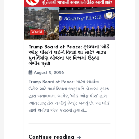
n
World
Trump Board of Peace: ટ્રમ્પના ‘બોર્ડ
ઑફ પીસ’ને લઈને વિવાદ શા માટે? ગાઝા
પુનર્નિર્માણ યોજના પર વિશ્વમાં ઉઠ્યા
ગંભીર પ્રશ્નો
August 2, 2026
Trump Board of Peace: ગાઝા સંઘર્ષના
ઉકેલ માટે અમેરિકાના રાષ્ટ્રપતિ ડોનાલ્ડ ટ્રમ્પ
દ્વારા બનાવવામાં આવેલું ‘બોર્ડ ઓફ પીસ’ હાલ
આંતરરાષ્ટ્રીય ચર્ચાનું કેન્દ્ર બન્યું છે. આ બોર્ડ
સાથે થયેલા એક કરારમાં હમાસે…
Continue reading