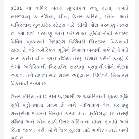
2026 ના વાર્ષિક ખતરા મૂલ્યાંકન રજૂ કરતા, ગબાર્ડે
સમજાવ્યું કે રશિયા, ચીન, ઉત્તર કોરિયા, ઈરાન અને
પાકિસ્તાન યુનાઇટેડ સ્ટેટ્સ માટે સૌથી મોટા પરમાણુ ખતરા
છે. આ દેશો પરમાણુ અને પરંપરાગત હથિયારોથી સજ્જ
વિવિધ પ્રકારની મિસાઇલ ડિલિવરી સિસ્ટમ્સ વિકસાવી
રહ્યા છે, જે અમેરિકન ભૂમિને નિશાન બનાવી શકે છે,ગેબાર્ડે
ખાસ કરીને ચીન અને રશિયા તરફ ઈશારો કરીને કહ્યું કે
તેઓ અમેરિકાની મિસાઈલ સંરક્ષણ પ્રણાલીઓને ભેદવા
અથવા તેને ટાળવા માટે સક્ષમ અદ્યતન ડિલિવરી સિસ્ટમ્સ
વિકસાવી રહ્યા છે.
ઉત્તર કોરિયાના ICBM પહેલાથી જ અમેરિકાની મુખ્ય ભૂમિ
સુધી પહોંચવામાં સક્ષમ છે અને પ્યોંગયાંગ તેના પરમાણુ
શસ્ત્રોના ભંડારને વિસ્તૃત કરવા માટે પ્રતિબદ્ધ છે. તેમણે
રશિયા અને ચીન સાથે ઉત્તર કોરિયાના વધતા સંબંધો અંગે
ચિંતા વ્યક્ત કરી, જે વૈશ્વિક સુરક્ષા માટે ગંભીર ખતરો બની
શકે છે.