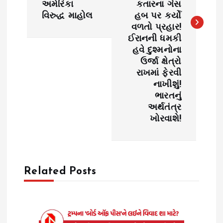
અમેરિકા
કતારના ગેસ
n
વિરુદ્ધ માહોલ
હબ પર કર્યો
વળતો પ્રહાર!
a
ઈરાનની ધમકી
હવે દુશ્મનોના
v
ઉર્જા ક્ષેત્રો
રાખમાં ફેરવી
i
નાખીશું!
ભારતનું
g
અર્થતંત્ર
ખોરવાશે!
a
t
Related Posts
i
o