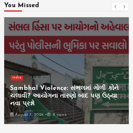
You Missed
India
Sambhal Violence: સંભલમાં ગોળી કોને
ચલાવી? આયોગના તારણો બાદ પણ ઉઠ્યા
નવા પ્રશ્નો
August 7, 2026
8 views