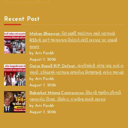
Recent Post
Mohan Bhagwat: વિદ્યાર્થી આંદોલન સામે બદલાયો
RSSનો સૂર? ભાગવતના નિવેદને મોદી સરકાર પર વધાર્યા
સવાલ
by Arti Parikh
August 7, 2026
Datia Bypoll BJP Defeat: મંત્રીઓની ફોજ પણ કામે ન
આવી, દતિયાએ બદલાતા રાજકીય મિજાજનો સંકેત આપ્યો
by Arti Parikh
August 7, 2026
Babarkot Mining Controversy: સિંહની જમીન છીનવી,
બાબરકોટ વિવાદ, સિમેન્ટ કંપનીના શરણે સરકાર
by Arti Parikh
August 7, 2026