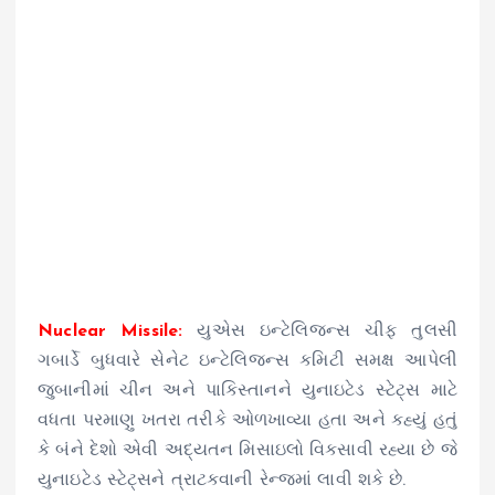
Nuclear Missile:
યુએસ ઇન્ટેલિજન્સ ચીફ તુલસી
ગબાર્ડે બુધવારે સેનેટ ઇન્ટેલિજન્સ કમિટી સમક્ષ આપેલી
જુબાનીમાં ચીન અને પાકિસ્તાનને યુનાઇટેડ સ્ટેટ્સ માટે
વધતા પરમાણુ ખતરા તરીકે ઓળખાવ્યા હતા અને કહ્યું હતું
કે બંને દેશો એવી અદ્યતન મિસાઇલો વિકસાવી રહ્યા છે જે
યુનાઇટેડ સ્ટેટ્સને ત્રાટકવાની રેન્જમાં લાવી શકે છે.