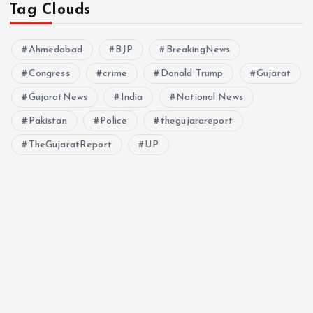
Tag Clouds
Ahmedabad
BJP
BreakingNews
Congress
crime
Donald Trump
Gujarat
GujaratNews
India
National News
Pakistan
Police
thegujarareport
TheGujaratReport
UP