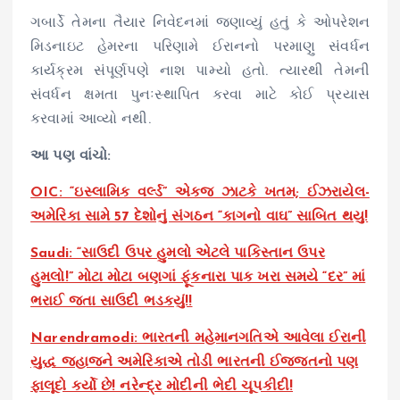
ગબાર્ડે તેમના તૈયાર નિવેદનમાં જણાવ્યું હતું કે ઓપરેશન
મિડનાઇટ હેમરના પરિણામે ઈરાનનો પરમાણુ સંવર્ધન
કાર્યક્રમ સંપૂર્ણપણે નાશ પામ્યો હતો. ત્યારથી તેમની
સંવર્ધન ક્ષમતા પુનઃસ્થાપિત કરવા માટે કોઈ પ્રયાસ
કરવામાં આવ્યો નથી.
આ પણ વાંચો:
OIC: “ઇસ્લામિક વર્લ્ડ” એકજ ઝાટકે ખતમ; ઈઝરાયેલ-
અમેરિકા સામે 57 દેશોનું સંગઠન “કાગનો વાઘ” સાબિત થયુ!
Saudi: “સાઉદી ઉપર હુમલો એટલે પાકિસ્તાન ઉપર
હુમલો!” મોટા મોટા બણગાં ફૂંકનારા પાક ખરા સમયે “દર” માં
ભરાઈ જતા સાઉદી ભડકયું!!
Narendramodi: ભારતની મહેમાનગતિએ આવેલા ઈરાની
યુદ્ધ જહાજને અમેરિકાએ તોડી ભારતની ઈજ્જતનો પણ
ફાલૂદો કર્યો છે! નરેન્દ્ર મોદીની ભેદી ચૂપકીદી!