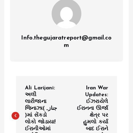
Info.thegujaratreport@gmail.co
m
P
Ali Larijani:
Iran War
o
અલી
Updates:
લારીજાના
ઈઝરાયેલે
જિનાઝા(جنازہ
ઈરાનના ઊર્જા
s
)માં સેંકડો
ક્ષેત્ર પર
લોકો જોડાયા!
હુમલો કર્યા
t
ઈરાનીઓમાં
બાદ ઈરાને