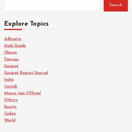
Search
Explore Topics
Adhyatm
Ajab Gajab
Dharm
Famous
Gujarat
Gujarat Report Special
India
Jyotish
Mayur Jani Official
Others
Sports
Today
World