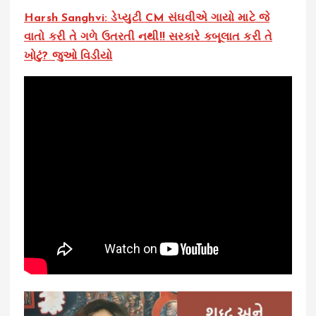
Harsh Sanghvi: ડેપ્યુટી CM સંઘવીએ ગાયો માટે જે
વાતો કરી તે ગળે ઉતરતી નથી!! સરકારે કબૂલાત કરી તે
ખોટું? જુઓ વિડીયો