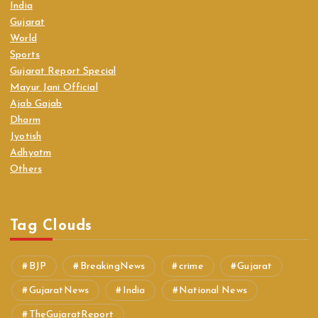
India
Gujarat
World
Sports
Gujarat Report Special
Mayur Jani Official
Ajab Gajab
Dharm
Jyotish
Adhyatm
Others
Tag Clouds
BJP
BreakingNews
crime
Gujarat
GujaratNews
India
National News
TheGujaratReport