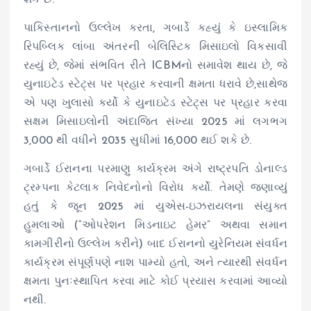
પાકિસ્તાનનો ઉલ્લેખ કરતા, ગબાર્ડે કહ્યું કે ઇસ્લામિક
રિપબ્લિક લાંબા અંતરની બેલિસ્ટિક મિસાઇલો વિકસાવી
રહ્યું છે, જેમાં સંભવિત રીતે ICBMનો સમાવેશ થાય છે, જે
યુનાઇટેડ સ્ટેટ્સ પર પ્રહાર કરવાની ક્ષમતા ધરાવે છે,સાથેજ
એ પણ ખુલાસો કર્યો કે યુનાઇટેડ સ્ટેટ્સ પર પ્રહાર કરવા
સક્ષમ મિસાઇલોની અંદાજિત સંખ્યા 2025 માં લગભગ
3,000 થી વધીને 2035 સુધીમાં 16,000 થઈ શકે છે.
ગબાર્ડે ઈરાનના પરમાણુ કાર્યક્રમ અંગે રાષ્ટ્રપતિ ડોનાલ્ડ
ટ્રમ્પના કેટલાક નિવેદનોનો વિરોધ કર્યો. તેમણે જણાવ્યું
હતું કે જૂન 2025 માં યુએસ-ઇઝરાયલના સંયુક્ત
હુમલાઓ (“ઓપરેશન મિડનાઇટ હેમર” અથવા સમાન
કામગીરીનો ઉલ્લેખ કરીને) બાદ ઈરાનનો યુરેનિયમ સંવર્ધન
કાર્યક્રમ સંપૂર્ણપણે નાશ પામ્યો હતો, અને ત્યારથી સંવર્ધન
ક્ષમતા પુનઃસ્થાપિત કરવા માટે કોઈ પ્રયાસ કરવામાં આવ્યો
નથી.