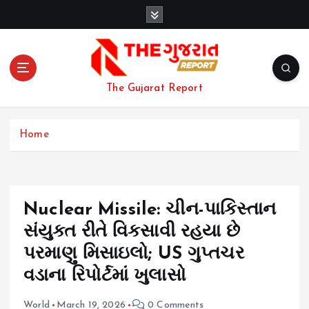
S
k
i
p
t
o
The Gujarat Report
c
o
n
Home
t
e
n
t
Nuclear Missile: ચીન-પાકિસ્તાન
સંયુક્ત રીતે વિકસાવી રહયા છે
પરમાણુ મિસાઇલો; US ગુપ્તચર
વડાના રિપોર્ટમાં ખુલાસો
World
March 19, 2026
0 Comments