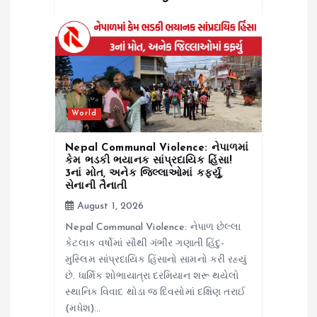
World
Nepal Communal Violence: નેપાળમાં
કેમ ભડકી ભયાનક સાંપ્રદાયિક હિંસા!
3નાં મોત, અનેક જિલ્લાઓમાં કર્ફ્યુ,
સેનાની તૈનાતી
August 1, 2026
Nepal Communal Violence: નેપાળ છેલ્લા
કેટલાક વર્ષોમાં સૌથી ગંભીર ગણાતી હિંદુ-
મુસ્લિમ સાંપ્રદાયિક હિંસાનો સામનો કરી રહ્યું
છે. ધાર્મિક શોભાયાત્રા દરમિયાન શરૂ થયેલો
સ્થાનિક વિવાદ થોડા જ દિવસોમાં દક્ષિણ તરાઈ
(મધેશ)…