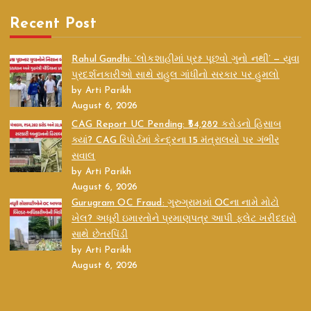
Recent Post
Rahul Gandhi: ‘લોકશાહીમાં પ્રશ્ન પૂછવો ગુનો નથી’ — યુવા
પ્રદર્શનકારીઓ સાથે રાહુલ ગાંધીનો સરકાર પર હુમલો
by Arti Parikh
August 6, 2026
CAG Report UC Pending: ₹54,282 કરોડનો હિસાબ
ક્યાં? CAG રિપોર્ટમાં કેન્દ્રના 15 મંત્રાલયો પર ગંભીર
સવાલ
by Arti Parikh
August 6, 2026
Gurugram OC Fraud: ગુરુગ્રામમાં OCના નામે મોટો
ખેલ? અધૂરી ઇમારતોને પ્રમાણપત્ર આપી ફ્લેટ ખરીદદારો
સાથે છેતરપિંડી
by Arti Parikh
August 6, 2026