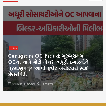
India
Gurugram OC Fraud: ગુરુગ્રામમાં
OCના નામે મોટો ખેલ? અધૂરી ઇમારતોને
પ્રમાણપત્ર આપી ફ્લેટ ખરીદદારો સાથે
છેતરપિંડી
August 6, 2026
8 views