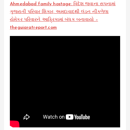
Ahmedabad family hostage: વિદેશ જવાના સપનામાં
ગુજરાતી પરિવાર શિકાર, અમદાવાદથી લંડન નીકળેલા
યેમેકર પરિવારને આફ્રિકામાં બંધક બનાવાયો –
thegujaratreport.com