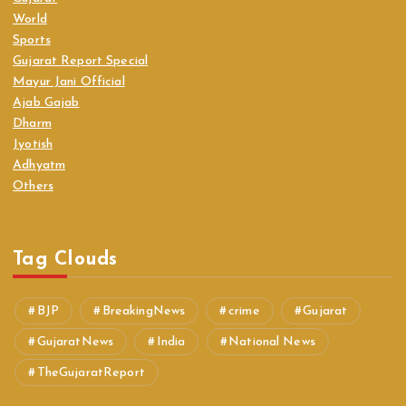
World
Sports
Gujarat Report Special
Mayur Jani Official
Ajab Gajab
Dharm
Jyotish
Adhyatm
Others
Tag Clouds
BJP
BreakingNews
crime
Gujarat
GujaratNews
India
National News
TheGujaratReport