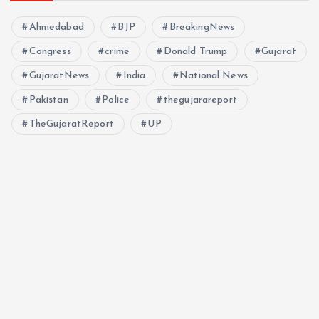
Ahmedabad
BJP
BreakingNews
Congress
crime
Donald Trump
Gujarat
GujaratNews
India
National News
Pakistan
Police
thegujarareport
TheGujaratReport
UP