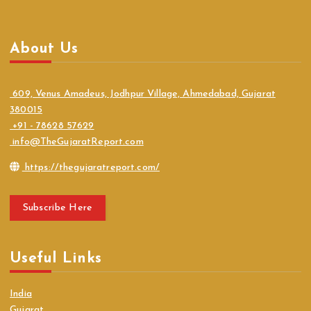
About Us
609, Venus Amadeus, Jodhpur Village, Ahmedabad, Gujarat
380015
+91 - 78628 57629
info@TheGujaratReport.com
https://thegujaratreport.com/
Subscribe Here
Useful Links
India
Gujarat