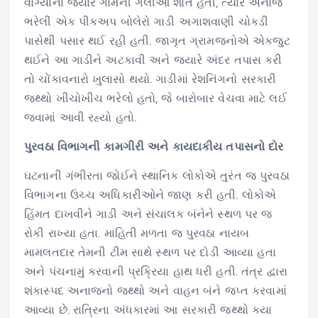
વાગ્યાના જ્યારે ગામની ગલીઓ શાંત હતી, ત્યારે અનાજ
ભરેલી એક પીકઅપ બોલેરો ગાડી અગાશવાણી ચોકડી
પાસેથી પસાર થઈ રહી હતી. જાગૃત ગ્રામજનોએ એકજુટ
થઈને આ ગાડીને અટકાવી અને જ્યારે અંદર તપાસ કરી
તો ચોંકાવનારો ખુલાસો થયો. ગાડીમાં રેશનિંગનો સરકારી
જથ્થો ખીચોખીચ ભરેલો હતો, જે બારોબાર વેચવા માટે લઈ
જવામાં આવી રહ્યો હતો.
પુરવઠા વિભાગની કામગીરી અને કાયદાકીય તપાસનો દોર
ઘટનાની ગંભીરતા જોઈને સ્થાનિક લોકોએ તુરંત જ પુરવઠા
વિભાગના ઉચ્ચ અધિકારીઓને જાણ કરી હતી. લોકોએ
હિંમત દાખવીને ગાડી અને સંચાલક બંનેને સ્થળ પર જ
રોકી રાખ્યા હતા. માહિતી મળતા જ પુરવઠા નાયબ
મામલતદાર તેમની ટીમ સાથે સ્થળ પર દોડી આવ્યા હતા
અને પંચનામું કરવાની પ્રક્રિયા હાથ ધરી હતી. તંત્ર દ્વારા
શંકાસ્પદ અનાજનો જથ્થો અને વાહન બંને જપ્ત કરવામાં
આવ્યા છે. રાત્રિના અંધકારમાં આ સરકારી જથ્થો કયા