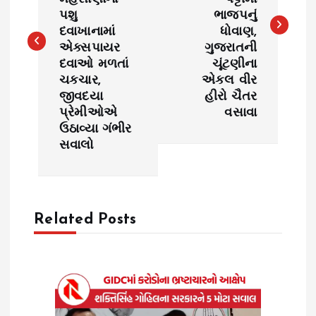
પશુ
ભાજપનું
t
દવાખાનામાં
ધોવાણ,
એક્સપાયર
ગુજરાતની
n
દવાઓ મળતાં
ચૂંટણીના
ચકચાર,
એકલ વીર
a
જીવદયા
હીરો ચૈતર
પ્રેમીઓએ
વસાવા
v
ઉઠાવ્યા ગંભીર
સવાલો
i
g
Related Posts
a
t
i