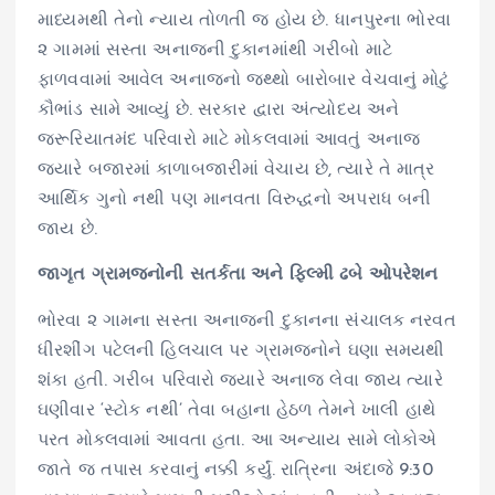
માધ્યમથી તેનો ન્યાય તોળતી જ હોય છે. ધાનપુરના ભોરવા
૨ ગામમાં સસ્તા અનાજની દુકાનમાંથી ગરીબો માટે
ફાળવવામાં આવેલ અનાજનો જથ્થો બારોબાર વેચવાનું મોટું
કૌભાંડ સામે આવ્યું છે. સરકાર દ્વારા અંત્યોદય અને
જરૂરિયાતમંદ પરિવારો માટે મોકલવામાં આવતું અનાજ
જ્યારે બજારમાં કાળાબજારીમાં વેચાય છે, ત્યારે તે માત્ર
આર્થિક ગુનો નથી પણ માનવતા વિરુદ્ધનો અપરાધ બની
જાય છે.
જાગૃત ગ્રામજનોની સતર્કતા અને ફિલ્મી ઢબે ઓપરેશન
ભોરવા ૨ ગામના સસ્તા અનાજની દુકાનના સંચાલક નરવત
ધીરશીંગ પટેલની હિલચાલ પર ગ્રામજનોને ઘણા સમયથી
શંકા હતી. ગરીબ પરિવારો જ્યારે અનાજ લેવા જાય ત્યારે
ઘણીવાર ‘સ્ટોક નથી’ તેવા બહાના હેઠળ તેમને ખાલી હાથે
પરત મોકલવામાં આવતા હતા. આ અન્યાય સામે લોકોએ
જાતે જ તપાસ કરવાનું નક્કી કર્યું. રાત્રિના અંદાજે 9:30