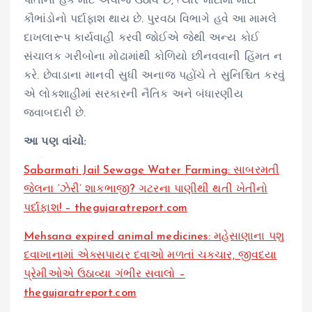
પોતાના હક માટે અવાજ ઉઠાવે છે, ત્યારે મોટામાં મોટા
કૌભાંડોનો પર્દાફાશ થાય છે. પુરવઠા વિભાગે હવે આ મામલે
દાખલારૂપ કાર્યવાહી કરવી જોઈએ જેથી અન્ય કોઈ
સંચાલક ગરીબોના મોઢામાંથી કોળિયો છીનવવાની હિંમત ન
કરે. છેવાડાના માનવી સુધી અનાજ પહોંચે તે સુનિશ્ચિત કરવું
એ લોકશાહીમાં સરકારની નૈતિક અને બંધારણીય
જવાબદારી છે.
આ પણ વાંચો:
Sabarmati Jail Sewage Water Farming: સાબરમતી
જેલના ‘ઝેરી’ શાકભાજી? ગટરના પાણીથી થતી ખેતીનો
પર્દાફાશ! – thegujaratreport.com
Mehsana expired animal medicines: મહેસાણાના પશુ
દવાખાનામાં એક્સપાયર દવાઓ મળતાં ચકચાર, જીવદયા
પ્રેમીઓએ ઉઠાવ્યા ગંભીર સવાલો –
thegujaratreport.com