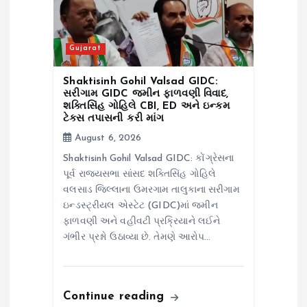
o
n
Gujarat
Shaktisinh Gohil Valsad GIDC:
સરીગામ GIDC જમીન ફાળવણી વિવાદ,
શક્તિસિંહ ગોહિલે CBI, ED અને ઇન્કમ
ટેક્સ તપાસની કરી માંગ
August 6, 2026
Shaktisinh Gohil Valsad GIDC: કોંગ્રેસના
પૂર્વ રાજ્યસભા સાંસદ શક્તિસિંહ ગોહિલે
વલસાડ જિલ્લાના ઉમરગામ તાલુકાના સરીગામ
ઇન્ડસ્ટ્રીયલ એસ્ટેટ (GIDC)માં જમીન
ફાળવણી અને વહીવટી પ્રક્રિયાને લઈને
ગંભીર પ્રશ્નો ઉઠાવ્યા છે. તેમણે આરોપ…
Continue reading