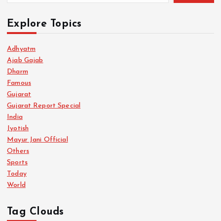
Explore Topics
Adhyatm
Ajab Gajab
Dharm
Famous
Gujarat
Gujarat Report Special
India
Jyotish
Mayur Jani Official
Others
Sports
Today
World
Tag Clouds