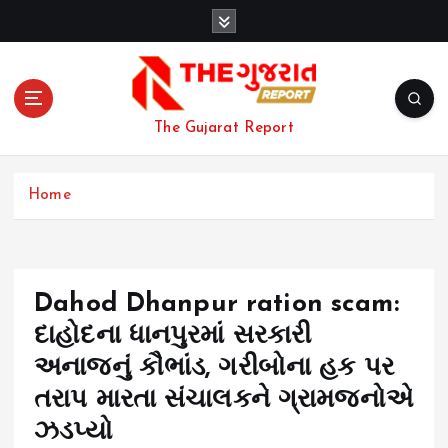
S
k
i
p
t
o
The Gujarat Report
c
o
n
Home
t
e
n
t
Dahod Dhanpur ration scam:
દાહોદના ધાનપુરમાં સરકારી
અનાજનું કૌભાંડ, ગરીબોના હક પર
તરાપ મારતા સંચાલકને ગ્રામજનોએ
ઝડપ્યો