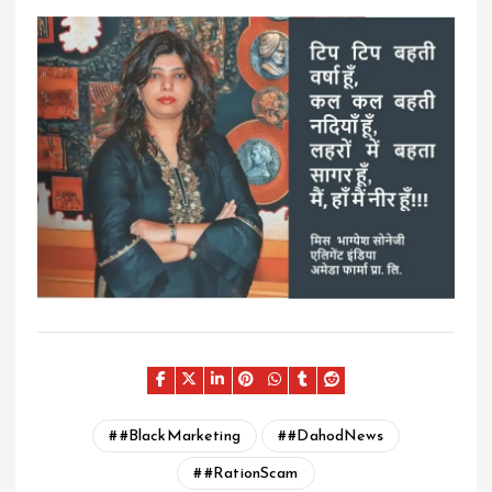
#BlackMarketing
#DahodNews
#RationScam