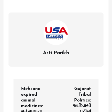
Arti Parikh
P
Mehsana
Gujarat
o
expired
Tribal
animal
Politics:
medicines:
આદિવાસી
s
મહેસાણાના
પટ્ટીમાં