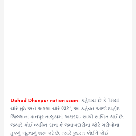
Dahod Dhanpur ration scam:
કહેવાય છે કે “મિયાં
ચોરે મુઠે અને અલ્લા ચોરે ઊંટે”, આ કહેવત આજે દાહોદ
જિલ્લાના ધાનપુર તાલુકામાં અક્ષરશઃ સાચી સાબિત થઈ છે.
જ્યારે કોઈ વ્યક્તિ સત્તા કે જવાબદારીના જોરે ગરીબોના
હકનું લૂંટવાનું શરૂ કરે છે, ત્યારે કુદરત કોઈને કોઈ