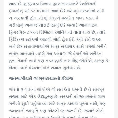
થાય છે. શું પુરવઠા વિભાગ દ્વારા સમયાંતરે રેશનિંગની
દુકાનોનું ઓડિટ કરવામાં આવે છે? જો ગ્રામજનોએ ગાડી
ન અટકાવી હોત, તો શું તંત્રને ક્યારેય ખબર પડત કે
ગરીબોનું અનાજ ચોરાઈ રહ્યું છે? જ્યારે ઓનલાઇન
ફિંગરપ્રિન્ટ અને ડિજિટલ રેશનિંગની વાતો થાય છે, ત્યારે
ફિઝિકલ સ્ટોકમાં આટલી મોટી હેરાફેરી કેવી રીતે શક્ય
બને છે? સત્તાવાળાઓએ માત્ર સંચાલક સામે પગલાં ભરીને
સંતોષ માનવાને બદલે, આ અનાજ જે વેપારીઓ ખરીદતા
હતા તેમની સામે પણ કડક હાથે કામ લેવું જોઈએ, કારણ કે
લેનાર અને વેચનાર બંને સમાન ગુનેગાર છે.
જનભાગીદારી જ ભ્રષ્ટાચારનો ઈલાજ
ભોરવા ૨ ગામના લોકોએ જે સતર્કતા દાખવી છે તે સમગ્ર
રાજ્ય માટે એક ઉદાહરણ છે. સરકારી યોજનાઓનો લાભ
ગરીબો સુધી પહોંચાડવા માટે માત્ર કાયદા પૂરતા નથી, પણ
જનતાની જાગૃતિ પણ એટલી જ જરૂરી છે. જ્યારે લોકો